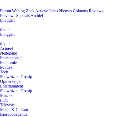
Forum
Weblog
Zoek
Actieve Items
Nieuws
Columns
Reviews
Previews
Specials
Archief
Inloggen
fok.nl
Inloggen
fok.nl
Actueel
Nederland
Internationaal
Economie
Politiek
Tech
Showbiz en Gossip
Opmerkelijk
Entertainment
Showbiz en Gossip
Muziek
Film
Televisie
Media & Cultuur
Bioscoopagenda