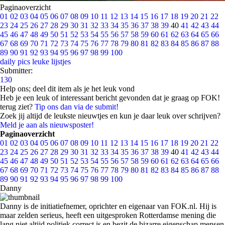
Paginaoverzicht
01
02
03
04
05
06
07
08
09
10
11
12
13
14
15
16
17
18
19
20
21
22
23
24
25
26
27
28
29
30
31
32
33
34
35
36
37
38
39
40
41
42
43
44
45
46
47
48
49
50
51
52
53
54
55
56
57
58
59
60
61
62
63
64
65
66
67
68
69
70
71
72
73
74
75
76
77
78
79
80
81
82
83
84
85
86
87
88
89
90
91
92
93
94
95
96
97
98
99
100
daily pics
leuke lijstjes
Submitter:
130
Help ons; deel dit item als je het leuk vond
Heb je een leuk of interessant bericht gevonden dat je graag op FOK!
terug ziet?
Tip ons dan via de submit!
Zoek jij altijd de leukste nieuwtjes en kun je daar leuk over schrijven?
Meld je aan als nieuwsposter!
Paginaoverzicht
01
02
03
04
05
06
07
08
09
10
11
12
13
14
15
16
17
18
19
20
21
22
23
24
25
26
27
28
29
30
31
32
33
34
35
36
37
38
39
40
41
42
43
44
45
46
47
48
49
50
51
52
53
54
55
56
57
58
59
60
61
62
63
64
65
66
67
68
69
70
71
72
73
74
75
76
77
78
79
80
81
82
83
84
85
86
87
88
89
90
91
92
93
94
95
96
97
98
99
100
Danny
Danny is de initiatiefnemer, oprichter en eigenaar van FOK.nl. Hij is
maar zelden serieus, heeft een uitgesproken Rotterdamse mening die
lang niet altijd politiek correct is en bezit de bizarre eigenschap mensen