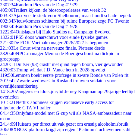
23
07:34
Random Pics van de Dag #1979
4
05:00
Trailers kijken: de bioscoopreleases van week 32
0
03:37
Ajax veel te sterk voor Shelbourne, maar houdt schade beperkt
0
02:34
Nieuwkomers schitteren bij ruime Europese zege FC Twente
19
00:45
Random Pics van de Dag #1978
12
22:04
Ontslagen bij Halo Studios na Campaign Evolved
13
22:01
PS5-doos waarschuwt voor einde fysieke games
2
21:30
De FOK!Voetbalmanager 2026/2027 is begonnen
2
21:03
Le Court wint na nerveuze finale, Pieterse derde
28
20:40
NPO-manager Menno de Boer geschorst na dickpic in
groepsapp
24
20:11
Duitser (93) crasht met quad tegen boom, vier gewonden
43
20:03
Trump wil dat J.D. Vance hem in 2028 opvolgt
1
19:50
Lemmen boekt eerste profzege in zware Ronde van Polen-rit
20
19:42
'Zwarte weduwes' in Rusland trouwen soldaten voor
overlijdensuitkering
14
18:20
Zangeres en Idols-jurylid Jerney Kaagman op 79-jarige leeftijd
overleden
10
15:21
Netflix-abonnees krijgen exclusieve early access tot
uitgebreide GTA VI trailer
64
14:35
Onlyfans-model met G-cup wil als NASA-ambassadeur naar
maan
24
14:09
Huisarts per direct uit vak gezet om ernstig alcoholmisbruik
3
06/08
XBOX platform krijgt zijn eigen "Platinum" achievements dit
jaar