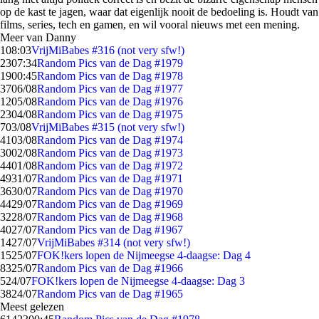
op de kast te jagen, waar dat eigenlijk nooit de bedoeling is. Houdt van
films, series, tech en gamen, en wil vooral nieuws met een mening.
Meer van Danny
1
08:03
VrijMiBabes #316 (not very sfw!)
23
07:34
Random Pics van de Dag #1979
19
00:45
Random Pics van de Dag #1978
37
06/08
Random Pics van de Dag #1977
12
05/08
Random Pics van de Dag #1976
23
04/08
Random Pics van de Dag #1975
7
03/08
VrijMiBabes #315 (not very sfw!)
41
03/08
Random Pics van de Dag #1974
30
02/08
Random Pics van de Dag #1973
44
01/08
Random Pics van de Dag #1972
49
31/07
Random Pics van de Dag #1971
36
30/07
Random Pics van de Dag #1970
44
29/07
Random Pics van de Dag #1969
32
28/07
Random Pics van de Dag #1968
40
27/07
Random Pics van de Dag #1967
14
27/07
VrijMiBabes #314 (not very sfw!)
15
25/07
FOK!kers lopen de Nijmeegse 4-daagse: Dag 4
83
25/07
Random Pics van de Dag #1966
5
24/07
FOK!kers lopen de Nijmeegse 4-daagse: Dag 3
38
24/07
Random Pics van de Dag #1965
Meest gelezen