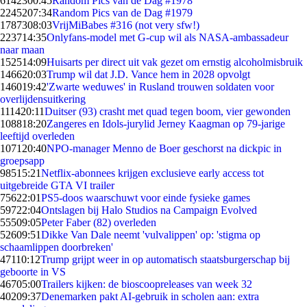
61423
00:45
Random Pics van de Dag #1978
22452
07:34
Random Pics van de Dag #1979
17873
08:03
VrijMiBabes #316 (not very sfw!)
2237
14:35
Onlyfans-model met G-cup wil als NASA-ambassadeur
naar maan
1525
14:09
Huisarts per direct uit vak gezet om ernstig alcoholmisbruik
1466
20:03
Trump wil dat J.D. Vance hem in 2028 opvolgt
1460
19:42
'Zwarte weduwes' in Rusland trouwen soldaten voor
overlijdensuitkering
1114
20:11
Duitser (93) crasht met quad tegen boom, vier gewonden
1088
18:20
Zangeres en Idols-jurylid Jerney Kaagman op 79-jarige
leeftijd overleden
1071
20:40
NPO-manager Menno de Boer geschorst na dickpic in
groepsapp
985
15:21
Netflix-abonnees krijgen exclusieve early access tot
uitgebreide GTA VI trailer
756
22:01
PS5-doos waarschuwt voor einde fysieke games
597
22:04
Ontslagen bij Halo Studios na Campaign Evolved
555
09:05
Peter Faber (82) overleden
526
09:51
Dikke Van Dale neemt 'vulvalippen' op: 'stigma op
schaamlippen doorbreken'
471
10:12
Trump grijpt weer in op automatisch staatsburgerschap bij
geboorte in VS
467
05:00
Trailers kijken: de bioscoopreleases van week 32
402
09:37
Denemarken pakt AI-gebruik in scholen aan: extra