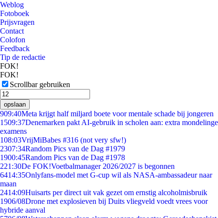
Weblog
Fotoboek
Prijsvragen
Contact
Colofon
Feedback
Tip de redactie
FOK!
FOK!
Scrollbar gebruiken
opslaan
9
09:40
Meta krijgt half miljard boete voor mentale schade bij jongeren
15
09:37
Denemarken pakt AI-gebruik in scholen aan: extra mondelinge
examens
1
08:03
VrijMiBabes #316 (not very sfw!)
23
07:34
Random Pics van de Dag #1979
19
00:45
Random Pics van de Dag #1978
2
21:30
De FOK!Voetbalmanager 2026/2027 is begonnen
64
14:35
Onlyfans-model met G-cup wil als NASA-ambassadeur naar
maan
24
14:09
Huisarts per direct uit vak gezet om ernstig alcoholmisbruik
19
06/08
Drone met explosieven bij Duits vliegveld voedt vrees voor
hybride aanval