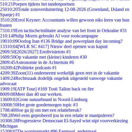
5
10:21
Poepen tijdens het tandenpoetsen
250
10:20
Totale zonsverduistering 12-08-2026 (Groenland, IJsland en
Spanje) #1
35
10:20
Errol Keyner: Accountants willen gewoon niks leren van hun
fouten
73
10:19
Een tactische/militaire analyse van het front in Oekraïne #31
2
10:14
Philip Morris gebruikt AI voor rookcampagne
190
10:09
Oorlog Iran #136 Bridge and powerplant day incoming?
133
10:04
[WLR SC #417] Nieuw deel openen was kaputt
29
09:50
[2026/2027] Eredivisietoto #1
16
09:50
Op vakantie met (kleine) kinderen #30
28
09:45
Astronomie in de Achtertuin #6
162
09:42
Politieke podcasts #1
42
09:39
Zoon(11) onderneemt werkelijk geen reet in de vakantie
14
09:24
Rechtszaak dodelijk ongeluk uitgesteld vanwege vakantie
advocaat
19
09:19
[ATP Tour] #169 Tosti Tallon back on fire
80
09:08
Meer dan 40 uur werken.
136
09:02
Grote natuurbrand in Noord-Limburg
100
08:59
Het grote goedemorgen topic #3
17
08:40
Hoe ga jij om met een relatiebreuk?
7
08:28
Wel eens geprobeerd jou in een relatie te manipuleren?
103
08:28
Progressieve Democraat El-Sayed wint nipt voorverkiezing
Michigan
152
08:07
De woningmarkt #96 Eenmaal, andermaal