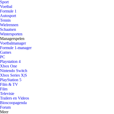
Sport
Voetbal
Formule 1
Autosport
Tennis
Wielrennen
Schaatsen
Wintersporten
Managerspelen
Voetbalmanager
Formule 1-manager
Games
PC
Playstation 4
Xbox One
Nintendo Switch
Xbox Series X|S
PlayStation 5
Film & TV
Film
Televisie
Trailers en Videos
Bioscoopagenda
Forum
Meer