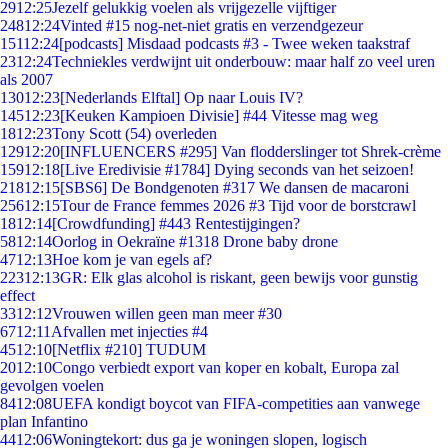
29
12:25
Jezelf gelukkig voelen als vrijgezelle vijftiger
248
12:24
Vinted #15 nog-net-niet gratis en verzendgezeur
151
12:24
[podcasts] Misdaad podcasts #3 - Twee weken taakstraf
23
12:24
Techniekles verdwijnt uit onderbouw: maar half zo veel uren
als 2007
130
12:23
[Nederlands Elftal] Op naar Louis IV?
145
12:23
[Keuken Kampioen Divisie] #44 Vitesse mag weg
18
12:23
Tony Scott (54) overleden
129
12:20
[INFLUENCERS #295] Van flodderslinger tot Shrek-crème
159
12:18
[Live Eredivisie #1784] Dying seconds van het seizoen!
218
12:15
[SBS6] De Bondgenoten #317 We dansen de macaroni
256
12:15
Tour de France femmes 2026 #3 Tijd voor de borstcrawl
18
12:14
[Crowdfunding] #443 Rentestijgingen?
58
12:14
Oorlog in Oekraïne #1318 Drone baby drone
47
12:13
Hoe kom je van egels af?
223
12:13
GR: Elk glas alcohol is riskant, geen bewijs voor gunstig
effect
33
12:12
Vrouwen willen geen man meer #30
67
12:11
Afvallen met injecties #4
45
12:10
[Netflix #210] TUDUM
20
12:10
Congo verbiedt export van koper en kobalt, Europa zal
gevolgen voelen
84
12:08
UEFA kondigt boycot van FIFA-competities aan vanwege
plan Infantino
44
12:06
Woningtekort: dus ga je woningen slopen, logisch