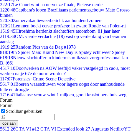
2
22:17
Le Court wint na nerveuze finale, Pieterse derde
12
20:48
Capibara's lopen Braziliaans parlementsgebouw Mato Grosso
binnen
5
20:30
Zomervakantieweerbericht: aanhoudend zomers
1
20:21
Lemmen boekt eerste profzege in zware Ronde van Polen-rit
15
19:45
Hiroshima herdenkt slachtoffers atoombom, 81 jaar later
21
19:34
OM: vierde verdachte (18) vast op verdenking van beramen
aanslag
19
19:25
Random Pics van de Dag #1978
8
18:19
In Spider-Man: Brand New Day is Spidey echt weer Spidey
6
18:18
Nieuw slachtoffer in kindermisbruikzaak zorgprofessional Jan
B. (66)
45
17:10
Doorwerken na AOW-leeftijd vaker vastgelegd in cao's, moet
werken na je 67e de norm worden?
1
17:07
Forensics: Crime Scene Detective
56
17:01
Boeren waarschuwen voor lagere oogst door aanhoudende
hitte en droogte
17
16:41
Italiaanse vrouw wint 1 miljoen, gooit kraslot per abuis weg
Forum
Forum
Scrollbar gebruiken
opslaan
56
12:26
GTA VI #12 GTA VI Extended look 27 Augustus Netflix/YT