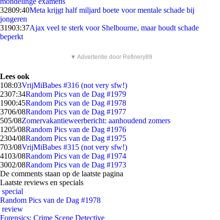
mondelinge examens
328
09:40
Meta krijgt half miljard boete voor mentale schade bij
jongeren
319
03:37
Ajax veel te sterk voor Shelbourne, maar houdt schade
beperkt
▼ Advertentie door Refinery89
Lees ook
1
08:03
VrijMiBabes #316 (not very sfw!)
23
07:34
Random Pics van de Dag #1979
19
00:45
Random Pics van de Dag #1978
37
06/08
Random Pics van de Dag #1977
5
05/08
Zomervakantieweerbericht: aanhoudend zomers
12
05/08
Random Pics van de Dag #1976
23
04/08
Random Pics van de Dag #1975
7
03/08
VrijMiBabes #315 (not very sfw!)
41
03/08
Random Pics van de Dag #1974
30
02/08
Random Pics van de Dag #1973
De comments staan op de laatste pagina
Laatste reviews en specials
special
Random Pics van de Dag #1978
review
Forensics: Crime Scene Detective