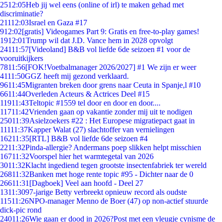
25
12:05
Heb jij wel eens (online of irl) te maken gehad met
discriminatie?
211
12:03
Israel en Gaza #17
9
12:02
[gratis] Videogames Part 9: Gratis en free-to-play games!
19
12:01
Trump wil dat J.D. Vance hem in 2028 opvolgt
241
11:57
[Videoland] B&B vol liefde 6de seizoen #1 voor de
vooruitkijkers
78
11:56
[FOK!Voetbalmanager 2026/2027] #1 We zijn er weer
41
11:50
GGZ heeft mij gezond verklaard.
96
11:45
Migranten breken door grens naar Ceuta in Spanje,l #10
66
11:44
Overleden Acteurs & Actrices Deel #15
119
11:43
Teltopic #1559 tel door en door en door....
117
11:42
Vrienden gaan op vakantie zonder mij uit te nodigen
250
11:39
Asielzoekers #22 : Het Europese migratiepact gaat in
111
11:37
Kapper Walat (27) slachtoffer van vernielingen
162
11:35
[RTL] B&B vol liefde 6de seizoen #4
22
11:32
Pinda-allergie? Andermans poep slikken helpt misschien
167
11:32
Voorspel hier het warmtegetal van 2026
30
11:32
Klacht ingediend tegen grootste insectenfabriek ter wereld
268
11:32
Banken met hoge rente topic #95 - Dichter naar de 0
266
11:31
[Dagboek] Veel aan hoofd - Deel 27
13
11:30
97-jarige Betty verbreekt opnieuw record als oudste
115
11:26
NPO-manager Menno de Boer (47) op non-actief stuurde
dick-pic rond
240
11:26
Wie gaan er dood in 2026?Post met een vleugje cynisme de