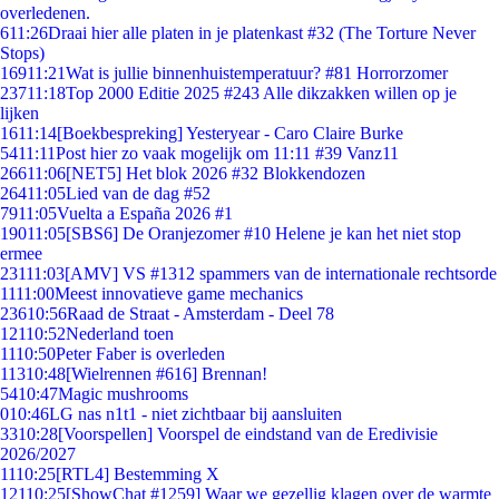
overledenen.
6
11:26
Draai hier alle platen in je platenkast #32 (The Torture Never
Stops)
169
11:21
Wat is jullie binnenhuistemperatuur? #81 Horrorzomer
237
11:18
Top 2000 Editie 2025 #243 Alle dikzakken willen op je
lijken
16
11:14
[Boekbespreking] Yesteryear - Caro Claire Burke
54
11:11
Post hier zo vaak mogelijk om 11:11 #39 Vanz11
266
11:06
[NET5] Het blok 2026 #32 Blokkendozen
264
11:05
Lied van de dag #52
79
11:05
Vuelta a España 2026 #1
190
11:05
[SBS6] De Oranjezomer #10 Helene je kan het niet stop
ermee
231
11:03
[AMV] VS #1312 spammers van de internationale rechtsorde
11
11:00
Meest innovatieve game mechanics
236
10:56
Raad de Straat - Amsterdam - Deel 78
121
10:52
Nederland toen
11
10:50
Peter Faber is overleden
113
10:48
[Wielrennen #616] Brennan!
54
10:47
Magic mushrooms
0
10:46
LG nas n1t1 - niet zichtbaar bij aansluiten
33
10:28
[Voorspellen] Voorspel de eindstand van de Eredivisie
2026/2027
11
10:25
[RTL4] Bestemming X
121
10:25
[ShowChat #1259] Waar we gezellig klagen over de warmte