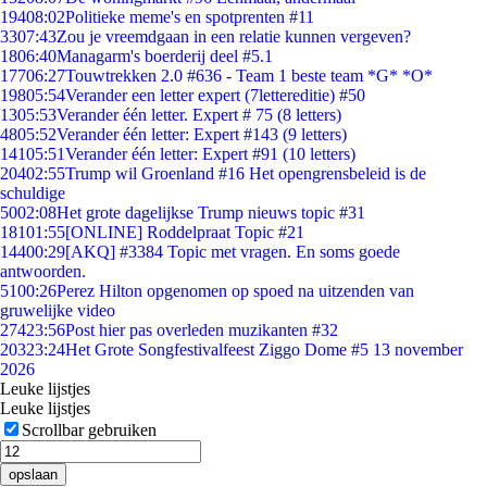
194
08:02
Politieke meme's en spotprenten #11
33
07:43
Zou je vreemdgaan in een relatie kunnen vergeven?
18
06:40
Managarm's boerderij deel #5.1
177
06:27
Touwtrekken 2.0 #636 - Team 1 beste team *G* *O*
198
05:54
Verander een letter expert (7lettereditie) #50
13
05:53
Verander één letter. Expert # 75 (8 letters)
48
05:52
Verander één letter: Expert #143 (9 letters)
141
05:51
Verander één letter: Expert #91 (10 letters)
204
02:55
Trump wil Groenland #16 Het opengrensbeleid is de
schuldige
50
02:08
Het grote dagelijkse Trump nieuws topic #31
181
01:55
[ONLINE] Roddelpraat Topic #21
144
00:29
[AKQ] #3384 Topic met vragen. En soms goede
antwoorden.
51
00:26
Perez Hilton opgenomen op spoed na uitzenden van
gruwelijke video
274
23:56
Post hier pas overleden muzikanten #32
203
23:24
Het Grote Songfestivalfeest Ziggo Dome #5 13 november
2026
Leuke lijstjes
Leuke lijstjes
Scrollbar gebruiken
opslaan