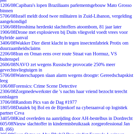
12
06/08
Capibara's lopen Braziliaans parlementsgebouw Mato Grosso
binnen
57
06/08
Israël meldt dood twee militairen in Zuid-Libanon, vergelding
aangekondigd
15
06/08
Hiroshima herdenkt slachtoffers atoombom, 81 jaar later
19
06/08
Drone met explosieven bij Duits vliegveld voedt vrees voor
hybride aanval
34
06/08
Wakker Dier dient klacht in tegen insectenfabriek Protix om
duurzaamheidsclaims
22
06/08
Iran en Oman eens over route Straat van Hormuz, VS
buitenspel
26
06/08
NAVO zet wegens Russische provocatie 250% meer
gevechtsvliegtuigen in
57
06/08
Waterschappen slaan alarm wegens droogte: Gereedschapskist
leeg
1
06/08
Forensics: Crime Scene Detective
23
06/08
Zorgmedewerkster die 's nachts haar vriend bezocht terecht
ontslagen
37
06/08
Random Pics van de Dag #1977
18
05/08
Datalek bij Bol en de Bijenkorf na cyberaanval op logistiek
partner Ceva
34
05/08
Kind overleden na aanrijding door AH-bestelbus in Dordrecht
6
05/08
Nieuw slachtoffer in kindermisbruikzaak zorgprofessional Jan
B. (66)