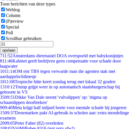
Toon berichten van deze types
Weblog
Column
(P)review
Special
Poll
Scrollbar gebruiken
opslaan
7
11:52
Amsterdams dierenasiel DOA overspoeld met babykonijntjes
8
11:46
Kabinet geeft bedrijven geen compensatie voor schade door
laagwater
10
11:14
OM eist TBS tegen verwarde man die agenten stak met
aardappelschilmesje
18
11:08
Tropische hitte keert zondag terug met lokaal 32 graden
13
10:12
Trump grijpt weer in op automatisch staatsburgerschap bij
geboorte in VS
35
09:51
Dikke Van Dale neemt 'vulvalippen' op: 'stigma op
schaamlippen doorbreken'
9
09:40
Meta krijgt half miljard boete voor mentale schade bij jongeren
15
09:37
Denemarken pakt AI-gebruik in scholen aan: extra mondelinge
examens
20
09:05
Peter Faber (82) overleden
1
08:03
VrijMiBabes #316 (not very sfw!)