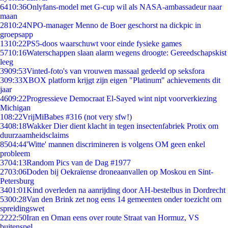
64
10:36
Onlyfans-model met G-cup wil als NASA-ambassadeur naar
maan
28
10:24
NPO-manager Menno de Boer geschorst na dickpic in
groepsapp
13
10:22
PS5-doos waarschuwt voor einde fysieke games
57
10:16
Waterschappen slaan alarm wegens droogte: Gereedschapskist
leeg
39
09:53
Vinted-foto's van vrouwen massaal gedeeld op seksfora
3
09:33
XBOX platform krijgt zijn eigen "Platinum" achievements dit
jaar
46
09:22
Progressieve Democraat El-Sayed wint nipt voorverkiezing
Michigan
1
08:22
VrijMiBabes #316 (not very sfw!)
34
08:18
Wakker Dier dient klacht in tegen insectenfabriek Protix om
duurzaamheidsclaims
85
04:44
'Witte' mannen discrimineren is volgens OM geen enkel
probleem
37
04:13
Random Pics van de Dag #1977
27
03:06
Doden bij Oekraïense droneaanvallen op Moskou en Sint-
Petersburg
34
01:01
Kind overleden na aanrijding door AH-bestelbus in Dordrecht
53
00:28
Van den Brink zet nog eens 14 gemeenten onder toezicht om
spreidingswet
22
22:50
Iran en Oman eens over route Straat van Hormuz, VS
buitenspel