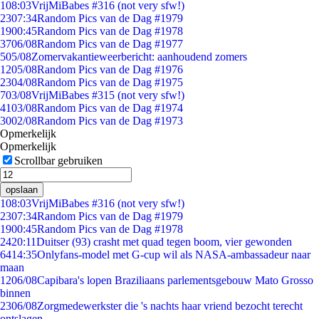
1
08:03
VrijMiBabes #316 (not very sfw!)
23
07:34
Random Pics van de Dag #1979
19
00:45
Random Pics van de Dag #1978
37
06/08
Random Pics van de Dag #1977
5
05/08
Zomervakantieweerbericht: aanhoudend zomers
12
05/08
Random Pics van de Dag #1976
23
04/08
Random Pics van de Dag #1975
7
03/08
VrijMiBabes #315 (not very sfw!)
41
03/08
Random Pics van de Dag #1974
30
02/08
Random Pics van de Dag #1973
Opmerkelijk
Opmerkelijk
Scrollbar gebruiken
opslaan
1
08:03
VrijMiBabes #316 (not very sfw!)
23
07:34
Random Pics van de Dag #1979
19
00:45
Random Pics van de Dag #1978
24
20:11
Duitser (93) crasht met quad tegen boom, vier gewonden
64
14:35
Onlyfans-model met G-cup wil als NASA-ambassadeur naar
maan
12
06/08
Capibara's lopen Braziliaans parlementsgebouw Mato Grosso
binnen
23
06/08
Zorgmedewerkster die 's nachts haar vriend bezocht terecht
ontslagen