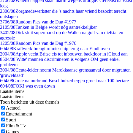
57
06/08
Waterschappen slaan alarm wegens droogte: Gereedschapskist
leeg
23
06/08
Zorgmedewerkster die 's nachts haar vriend bezocht terecht
ontslagen
37
06/08
Random Pics van de Dag #1977
21
05/08
Tanken in België wordt nóg aantrekkelijker
34
05/08
Dirk sluit supermarkt op de Wallen na golf van diefstal en
agressie
12
05/08
Random Pics van de Dag #1976
6
04/08
Kraftwerk brengt ruimteschip terug naar Eindhoven
20
04/08
Apple vecht Britse eis tot inbouwen backdoor in iCloud aan
85
04/08
'Witte' mannen discrimineren is volgens OM geen enkel
probleem
30
04/08
Ceuta-leider noemt Marokkaanse grensaanval door migranten
'gruweldaad'
6
04/08
Grote natuurbrand Boschhuizerbergen groeit naar 100 hectare
6
04/08
FOK! was even down
Laatste items
Laatste items
Toon berichten uit deze thema's
Actueel
Entertainment
Sport
Film & Tv
Games