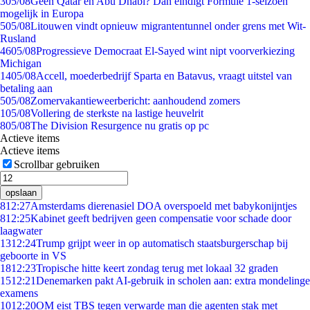
3
05/08
Geen Qatar en Abu Dhabi? Dan eindigt Formule 1-seizoen
mogelijk in Europa
5
05/08
Litouwen vindt opnieuw migrantentunnel onder grens met Wit-
Rusland
46
05/08
Progressieve Democraat El-Sayed wint nipt voorverkiezing
Michigan
14
05/08
Accell, moederbedrijf Sparta en Batavus, vraagt uitstel van
betaling aan
5
05/08
Zomervakantieweerbericht: aanhoudend zomers
1
05/08
Vollering de sterkste na lastige heuvelrit
8
05/08
The Division Resurgence nu gratis op pc
Actieve items
Actieve items
Scrollbar gebruiken
opslaan
8
12:27
Amsterdams dierenasiel DOA overspoeld met babykonijntjes
8
12:25
Kabinet geeft bedrijven geen compensatie voor schade door
laagwater
13
12:24
Trump grijpt weer in op automatisch staatsburgerschap bij
geboorte in VS
18
12:23
Tropische hitte keert zondag terug met lokaal 32 graden
15
12:21
Denemarken pakt AI-gebruik in scholen aan: extra mondelinge
examens
10
12:20
OM eist TBS tegen verwarde man die agenten stak met