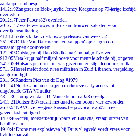
aardappelschilmesje
14
12:19
Zangeres en Idols-jurylid Jerney Kaagman op 79-jarige leeftijd
overleden
20
12:17
Peter Faber (82) overleden
20
12:14
'Zwarte weduwes' in Rusland trouwen soldaten voor
overlijdensuitkering
4
12:13
Trailers kijken: de bioscoopreleases van week 32
35
12:07
Dikke Van Dale neemt 'vulvalippen' op: 'stigma op
schaamlippen doorbreken'
12
12:05
Ontslagen bij Halo Studios na Campaign Evolved
9
12:05
Meta krijgt half miljard boete voor mentale schade bij jongeren
24
12:00
Huisarts per direct uit vak gezet om ernstig alcoholmisbruik
57
11:51
Israël meldt dood twee militairen in Zuid-Libanon, vergelding
aangekondigd
23
11:50
Random Pics van de Dag #1979
10
11:41
Netflix-abonnees krijgen exclusieve early access tot
uitgebreide GTA VI trailer
43
11:36
Trump wil dat J.D. Vance hem in 2028 opvolgt
24
11:21
Duitser (93) crasht met quad tegen boom, vier gewonden
26
10:54
NAVO zet wegens Russische provocatie 250% meer
gevechtsvliegtuigen in
14
10:46
Accell, moederbedrijf Sparta en Batavus, vraagt uitstel van
betaling aan
19
10:44
Drone met explosieven bij Duits vliegveld voedt vrees voor
hybride aanval