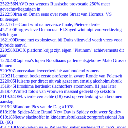
25
22:56
NAVO zet wegens Russische provocatie 250% meer
gevechtsvliegtuigen in
22
22:50
Iran en Oman eens over route Straat van Hormuz, VS
buitenspel
2
22:17
Le Court wint na nerveuze finale, Pieterse derde
45
21:00
Progressieve Democraat El-Sayed wint nipt voorverkiezing
Michigan
16
21:00
Drone met explosieven bij Duits vliegveld voedt vrees voor
hybride aanval
2
20:58
XBOX platform krijgt zijn eigen "Platinum" achievements dit
jaar
12
20:48
Capibara's lopen Braziliaans parlementsgebouw Mato Grosso
binnen
5
20:30
Zomervakantieweerbericht: aanhoudend zomers
1
20:21
Lemmen boekt eerste profzege in zware Ronde van Polen-rit
22
20:05
Huisarts per direct uit vak gezet om ernstig alcoholmisbruik
15
19:45
Hiroshima herdenkt slachtoffers atoombom, 81 jaar later
38
19:40
Vinted-foto's van vrouwen massaal gedeeld op seksfora
21
19:34
OM: vierde verdachte (18) vast op verdenking van beramen
aanslag
19
19:25
Random Pics van de Dag #1978
8
18:19
In Spider-Man: Brand New Day is Spidey echt weer Spidey
6
18:18
Nieuw slachtoffer in kindermisbruikzaak zorgprofessional Jan
B. (66)
45
17:10
Doorwerken na AOW-leeftijd vaker vastgelegd in cao's, moet