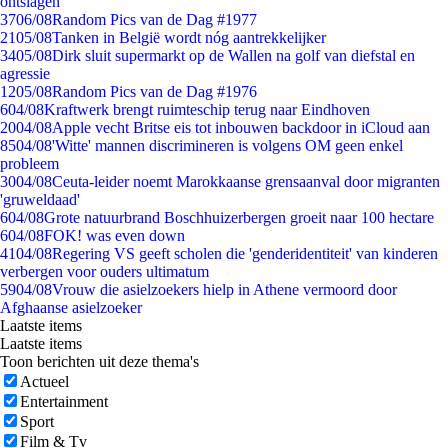
ontslagen
37
06/08
Random Pics van de Dag #1977
21
05/08
Tanken in België wordt nóg aantrekkelijker
34
05/08
Dirk sluit supermarkt op de Wallen na golf van diefstal en
agressie
12
05/08
Random Pics van de Dag #1976
6
04/08
Kraftwerk brengt ruimteschip terug naar Eindhoven
20
04/08
Apple vecht Britse eis tot inbouwen backdoor in iCloud aan
85
04/08
'Witte' mannen discrimineren is volgens OM geen enkel
probleem
30
04/08
Ceuta-leider noemt Marokkaanse grensaanval door migranten
'gruweldaad'
6
04/08
Grote natuurbrand Boschhuizerbergen groeit naar 100 hectare
6
04/08
FOK! was even down
41
04/08
Regering VS geeft scholen die 'genderidentiteit' van kinderen
verbergen voor ouders ultimatum
59
04/08
Vrouw die asielzoekers hielp in Athene vermoord door
Afghaanse asielzoeker
Laatste items
Laatste items
Toon berichten uit deze thema's
Actueel
Entertainment
Sport
Film & Tv