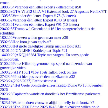
ermee
198
05:54
Verander een letter expert (7lettereditie) #50
38
05:53
GTA VI #12 GTA VI Extended look 27 Augustus Netflix/YT
13
05:53
Verander één letter. Expert # 75 (8 letters)
48
05:52
Verander één letter: Expert #143 (9 letters)
141
05:51
Verander één letter: Expert #91 (10 letters)
204
02:55
Trump wil Groenland #16 Het opengrensbeleid is de
schuldige
18
02:55
Vrouwen willen geen man meer #30
35
02:38
Hoe kom je van egels af?
50
02:08
Het grote dagelijkse Trump nieuws topic #31
181
01:55
[ONLINE] Roddelpraat Topic #21
144
00:29
[AKQ] #3384 Topic met vragen. En soms goede
antwoorden.
51
00:26
Perez Hilton opgenomen op spoed na uitzenden van
gruwelijke video
16
00:25
[ATP Tour] #169 Tosti Tallon back on fire
274
23:56
Post hier pas overleden muzikanten #32
25
23:24
[2026/2027] Eredivisietoto #1
203
23:24
Het Grote Songfestivalfeest Ziggo Dome #5 13 november
2026
20
23:23
Capibara's wandelen doodleuk het Braziliaanse parlement
binnen
18
23:19
Waarom doen vrouwen altijd hun telly in de kontzak?
233
23:16
Top 2000 Editie 2025 #243 Alle dikzakken willen op je