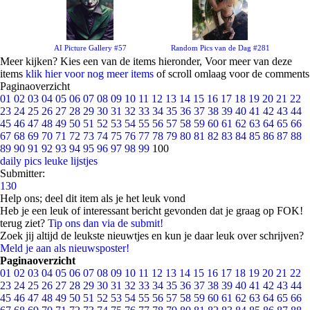
AI Picture Gallery #57
Random Pics van de Dag #281
Meer kijken? Kies een van de items hieronder, Voor meer van deze
items
klik hier voor nog meer items
of scroll omlaag voor de comments
Paginaoverzicht
01
02
03
04
05
06
07
08
09
10
11
12
13
14
15
16
17
18
19
20
21
22
23
24
25
26
27
28
29
30
31
32
33
34
35
36
37
38
39
40
41
42
43
44
45
46
47
48
49
50
51
52
53
54
55
56
57
58
59
60
61
62
63
64
65
66
67
68
69
70
71
72
73
74
75
76
77
78
79
80
81
82
83
84
85
86
87
88
89
90
91
92
93
94
95
96
97
98
99
100
daily pics
leuke lijstjes
Submitter:
130
Help ons; deel dit item als je het leuk vond
Heb je een leuk of interessant bericht gevonden dat je graag op FOK!
terug ziet?
Tip ons dan via de submit!
Zoek jij altijd de leukste nieuwtjes en kun je daar leuk over schrijven?
Meld je aan als nieuwsposter!
Paginaoverzicht
01
02
03
04
05
06
07
08
09
10
11
12
13
14
15
16
17
18
19
20
21
22
23
24
25
26
27
28
29
30
31
32
33
34
35
36
37
38
39
40
41
42
43
44
45
46
47
48
49
50
51
52
53
54
55
56
57
58
59
60
61
62
63
64
65
66