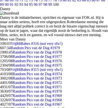
67
68
69
70
71
72
73
74
75
76
77
78
79
80
81
82
83
84
85
86
87
88
89
90
91
92
93
94
95
96
97
98
99
100
Danny
Danny is de initiatiefnemer, oprichter en eigenaar van FOK.nl. Hij is
maar zelden serieus, heeft een uitgesproken Rotterdamse mening die
lang niet altijd politiek correct is en bezit de bizarre eigenschap mensen
op de kast te jagen, waar dat eigenlijk nooit de bedoeling is. Houdt van
films, series, tech en gamen, en wil vooral nieuws met een mening.
Meer van Danny
1
08:03
VrijMiBabes #316 (not very sfw!)
6
07:34
Random Pics van de Dag #1979
19
00:45
Random Pics van de Dag #1978
37
06/08
Random Pics van de Dag #1977
12
05/08
Random Pics van de Dag #1976
23
04/08
Random Pics van de Dag #1975
7
03/08
VrijMiBabes #315 (not very sfw!)
41
03/08
Random Pics van de Dag #1974
30
02/08
Random Pics van de Dag #1973
44
01/08
Random Pics van de Dag #1972
49
31/07
Random Pics van de Dag #1971
36
30/07
Random Pics van de Dag #1970
44
29/07
Random Pics van de Dag #1969
32
28/07
Random Pics van de Dag #1968
40
27/07
Random Pics van de Dag #1967