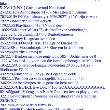
lijken
51
23:11
[NPO1] Goedenavond Nederland
254
23:11
De Avondetappe #176 - Met Ellen ten Damme.
76
23:01
[FOK!Voetbalmanager 2026/2027] #1 We zijn er weer
79
22:59
Meer dan 40 uur werken.
179
22:56
[PlayStation #184] Nieuw deel
109
22:56
Kapper Walat (27) slachtoffer van vernielingen
11
22:52
[Crowdfunding] #443 Rentestijgingen?
60
22:52
Jerney Kaagman overleden
255
22:48
[UFO/UAP] #16 The Age of Disclosure
75
22:48
Het Moestuintopic #37 Bloesem in de bomen
55
22:46
[Netflix Games] #1
267
22:44
Banken met hoge rente topic #95 - Dichter naar de 0
11
22:40
Levenslang voor man die inreed op betogers in München
195
22:29
[Conference League Donderdag 20:00 uur] Ajax -
Shelbourne FC #2
43
22:28
[Nintendo & Sony] The Legend of Zelda
180
22:22
Post hier zo vaak mogelijk om 22:22 uur #76
246
22:12
Afbeeldingen die je gemaakt hebt met AI
216
22:05
[UEL/ECL live topic] #160 GOAAAAAAAAAAAAAL
8
21:45
[gratis] Videogames Part 9: Gratis en free-to-play games!
32
21:45
[Voorspellen] Voorspel de eindstand van de Eredivisie
2026/2027
20
21:44
Nieuwe Marvel films. #12
99
21:39
[NPO1] Het Familiediner #23 - te allen tijden