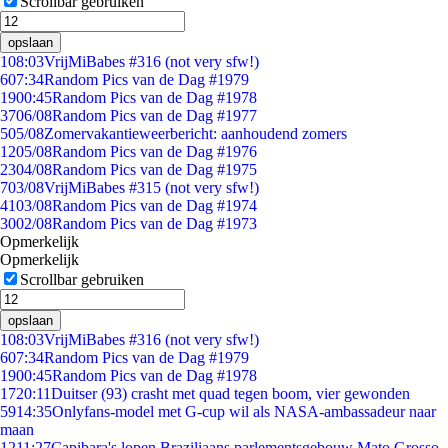
Scrollbar gebruiken
opslaan
1
08:03
VrijMiBabes #316 (not very sfw!)
6
07:34
Random Pics van de Dag #1979
19
00:45
Random Pics van de Dag #1978
37
06/08
Random Pics van de Dag #1977
5
05/08
Zomervakantieweerbericht: aanhoudend zomers
12
05/08
Random Pics van de Dag #1976
23
04/08
Random Pics van de Dag #1975
7
03/08
VrijMiBabes #315 (not very sfw!)
41
03/08
Random Pics van de Dag #1974
30
02/08
Random Pics van de Dag #1973
Opmerkelijk
Opmerkelijk
Scrollbar gebruiken
opslaan
1
08:03
VrijMiBabes #316 (not very sfw!)
6
07:34
Random Pics van de Dag #1979
19
00:45
Random Pics van de Dag #1978
17
20:11
Duitser (93) crasht met quad tegen boom, vier gewonden
59
14:35
Onlyfans-model met G-cup wil als NASA-ambassadeur naar
maan
12
11:27
Capibara's lopen Braziliaans parlementsgebouw Mato Grosso