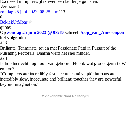
Excuseert u mij, terwijl ik even een laddertje ga halen.
Verdraaid!
zondag 25 juni 2023, 08:28 uur
#13
0
BekiekUtMoar
quote:
Op
zondag 25 juni 2023 @ 08:19
schreef
Joop_van_Amerongen
het volgende:
#23
Briljante. Tenminste, tot en met Passionate Patti in Pursuit of the
Pulsating Pectorals. Daarna werd het snel minder.
#23
Ik heb hier echt nog nooit van gehoord. Heb ik wat groots gemist? Wat
en hoe?
“Computers are incredibly fast, accurate and stupid; humans are
incredibly slow, inaccurate and brilliant; together they are powerful
beyond imagination.”
▼ Advertentie door Refinery89