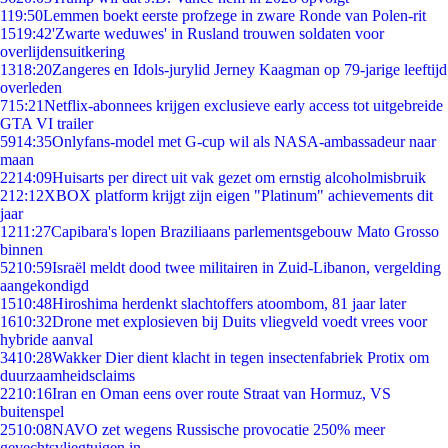
1
19:50
Lemmen boekt eerste profzege in zware Ronde van Polen-rit
15
19:42
'Zwarte weduwes' in Rusland trouwen soldaten voor
overlijdensuitkering
13
18:20
Zangeres en Idols-jurylid Jerney Kaagman op 79-jarige leeftijd
overleden
7
15:21
Netflix-abonnees krijgen exclusieve early access tot uitgebreide
GTA VI trailer
59
14:35
Onlyfans-model met G-cup wil als NASA-ambassadeur naar
maan
22
14:09
Huisarts per direct uit vak gezet om ernstig alcoholmisbruik
2
12:12
XBOX platform krijgt zijn eigen "Platinum" achievements dit
jaar
12
11:27
Capibara's lopen Braziliaans parlementsgebouw Mato Grosso
binnen
52
10:59
Israël meldt dood twee militairen in Zuid-Libanon, vergelding
aangekondigd
15
10:48
Hiroshima herdenkt slachtoffers atoombom, 81 jaar later
16
10:32
Drone met explosieven bij Duits vliegveld voedt vrees voor
hybride aanval
34
10:28
Wakker Dier dient klacht in tegen insectenfabriek Protix om
duurzaamheidsclaims
22
10:16
Iran en Oman eens over route Straat van Hormuz, VS
buitenspel
25
10:08
NAVO zet wegens Russische provocatie 250% meer
gevechtsvliegtuigen in