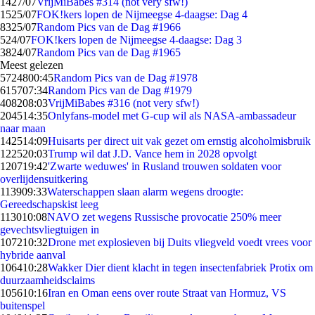
14
27/07
VrijMiBabes #314 (not very sfw!)
15
25/07
FOK!kers lopen de Nijmeegse 4-daagse: Dag 4
83
25/07
Random Pics van de Dag #1966
5
24/07
FOK!kers lopen de Nijmeegse 4-daagse: Dag 3
38
24/07
Random Pics van de Dag #1965
Meest gelezen
57248
00:45
Random Pics van de Dag #1978
6157
07:34
Random Pics van de Dag #1979
4082
08:03
VrijMiBabes #316 (not very sfw!)
2045
14:35
Onlyfans-model met G-cup wil als NASA-ambassadeur
naar maan
1425
14:09
Huisarts per direct uit vak gezet om ernstig alcoholmisbruik
1225
20:03
Trump wil dat J.D. Vance hem in 2028 opvolgt
1207
19:42
'Zwarte weduwes' in Rusland trouwen soldaten voor
overlijdensuitkering
1139
09:33
Waterschappen slaan alarm wegens droogte:
Gereedschapskist leeg
1130
10:08
NAVO zet wegens Russische provocatie 250% meer
gevechtsvliegtuigen in
1072
10:32
Drone met explosieven bij Duits vliegveld voedt vrees voor
hybride aanval
1064
10:28
Wakker Dier dient klacht in tegen insectenfabriek Protix om
duurzaamheidsclaims
1056
10:16
Iran en Oman eens over route Straat van Hormuz, VS
buitenspel