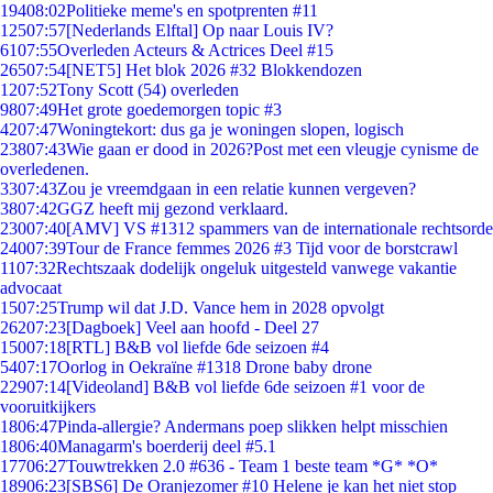
194
08:02
Politieke meme's en spotprenten #11
125
07:57
[Nederlands Elftal] Op naar Louis IV?
61
07:55
Overleden Acteurs & Actrices Deel #15
265
07:54
[NET5] Het blok 2026 #32 Blokkendozen
12
07:52
Tony Scott (54) overleden
98
07:49
Het grote goedemorgen topic #3
42
07:47
Woningtekort: dus ga je woningen slopen, logisch
238
07:43
Wie gaan er dood in 2026?Post met een vleugje cynisme de
overledenen.
33
07:43
Zou je vreemdgaan in een relatie kunnen vergeven?
38
07:42
GGZ heeft mij gezond verklaard.
230
07:40
[AMV] VS #1312 spammers van de internationale rechtsorde
240
07:39
Tour de France femmes 2026 #3 Tijd voor de borstcrawl
11
07:32
Rechtszaak dodelijk ongeluk uitgesteld vanwege vakantie
advocaat
15
07:25
Trump wil dat J.D. Vance hem in 2028 opvolgt
262
07:23
[Dagboek] Veel aan hoofd - Deel 27
150
07:18
[RTL] B&B vol liefde 6de seizoen #4
54
07:17
Oorlog in Oekraïne #1318 Drone baby drone
229
07:14
[Videoland] B&B vol liefde 6de seizoen #1 voor de
vooruitkijkers
18
06:47
Pinda-allergie? Andermans poep slikken helpt misschien
18
06:40
Managarm's boerderij deel #5.1
177
06:27
Touwtrekken 2.0 #636 - Team 1 beste team *G* *O*
189
06:23
[SBS6] De Oranjezomer #10 Helene je kan het niet stop