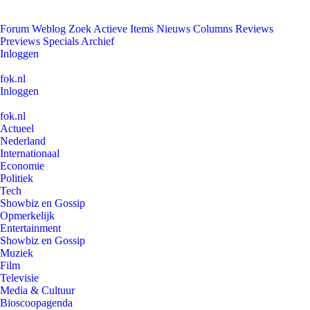
Forum
Weblog
Zoek
Actieve Items
Nieuws
Columns
Reviews
Previews
Specials
Archief
Inloggen
fok.nl
Inloggen
fok.nl
Actueel
Nederland
Internationaal
Economie
Politiek
Tech
Showbiz en Gossip
Opmerkelijk
Entertainment
Showbiz en Gossip
Muziek
Film
Televisie
Media & Cultuur
Bioscoopagenda