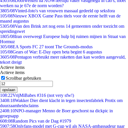
45
05/08
Doorwerken na AOW-leeftijd vaker vastgelegd in cao's, moet
werken na je 67e de norm worden?
38
05/08
Vinted-foto's van vrouwen massaal gedeeld op seksfora
1
05/08
Nieuwe XBOX Game Pass titels voor de eerste helft van de
maand augustus
53
05/08
Van den Brink zet nog eens 14 gemeenten onder toezicht om
spreidingswet
18
05/08
Iran overweegt Europese hulp bij ruimen mijnen in Straat van
Hormuz
3
05/08
EA Sports FC 27 toont The Grounds-modus
1
05/08
Gears of War: E-Day open beta begint 6 augustus
36
05/08
Pentagon verbruikt meer raketten dan kan worden aangevuld,
tekort dreigt
Actieve items
Actieve items
Scrollbar gebruiken
opslaan
1
08:22
VrijMiBabes #316 (not very sfw!)
34
08:18
Wakker Dier dient klacht in tegen insectenfabriek Protix om
duurzaamheidsclaims
24
08:10
NPO-manager Menno de Boer geschorst na dickpic in
groepsapp
6
08:08
Random Pics van de Dag #1979
59
07:58
Onlyfans-model met G-cup wil als NASA-ambassadeur naar