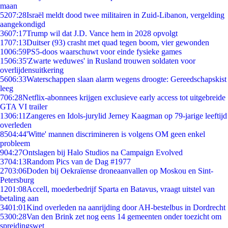
maan
52
07:28
Israël meldt dood twee militairen in Zuid-Libanon, vergelding
aangekondigd
36
07:17
Trump wil dat J.D. Vance hem in 2028 opvolgt
17
07:13
Duitser (93) crasht met quad tegen boom, vier gewonden
10
06:59
PS5-doos waarschuwt voor einde fysieke games
15
06:35
'Zwarte weduwes' in Rusland trouwen soldaten voor
overlijdensuitkering
56
06:33
Waterschappen slaan alarm wegens droogte: Gereedschapskist
leeg
7
06:28
Netflix-abonnees krijgen exclusieve early access tot uitgebreide
GTA VI trailer
13
06:11
Zangeres en Idols-jurylid Jerney Kaagman op 79-jarige leeftijd
overleden
85
04:44
'Witte' mannen discrimineren is volgens OM geen enkel
probleem
9
04:27
Ontslagen bij Halo Studios na Campaign Evolved
37
04:13
Random Pics van de Dag #1977
27
03:06
Doden bij Oekraïense droneaanvallen op Moskou en Sint-
Petersburg
12
01:08
Accell, moederbedrijf Sparta en Batavus, vraagt uitstel van
betaling aan
34
01:01
Kind overleden na aanrijding door AH-bestelbus in Dordrecht
53
00:28
Van den Brink zet nog eens 14 gemeenten onder toezicht om
spreidingswet