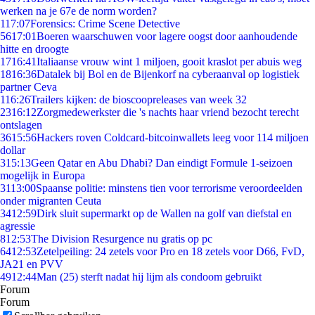
werken na je 67e de norm worden?
1
17:07
Forensics: Crime Scene Detective
56
17:01
Boeren waarschuwen voor lagere oogst door aanhoudende
hitte en droogte
17
16:41
Italiaanse vrouw wint 1 miljoen, gooit kraslot per abuis weg
18
16:36
Datalek bij Bol en de Bijenkorf na cyberaanval op logistiek
partner Ceva
1
16:26
Trailers kijken: de bioscoopreleases van week 32
23
16:12
Zorgmedewerkster die 's nachts haar vriend bezocht terecht
ontslagen
36
15:56
Hackers roven Coldcard-bitcoinwallets leeg voor 114 miljoen
dollar
3
15:13
Geen Qatar en Abu Dhabi? Dan eindigt Formule 1-seizoen
mogelijk in Europa
31
13:00
Spaanse politie: minstens tien voor terrorisme veroordeelden
onder migranten Ceuta
34
12:59
Dirk sluit supermarkt op de Wallen na golf van diefstal en
agressie
8
12:53
The Division Resurgence nu gratis op pc
64
12:53
Zetelpeiling: 24 zetels voor Pro en 18 zetels voor D66, FvD,
JA21 en PVV
49
12:44
Man (25) sterft nadat hij lijm als condoom gebruikt
Forum
Forum