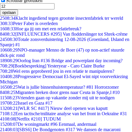
Scrollbar gebruiken
opslaan
25
08:34
Klacht ingediend tegen grootste insectenfabriek ter wereld
3
08:33
Peter Faber is overleden
16
08:33
Hoe ga jij om met een relatiebreuk?
84
08:32
[INFLUENCERS #295] Van flodderslinger tot Shrek-crème
245
08:30
Totale zonsverduistering 12-08-2026 (Groenland, IJsland en
Spanje) #1
106
08:29
NPO-manager Menno de Boer (47) op non-actief stuurde
dick-pic rond
189
08:29
Oorlog Iran #136 Bridge and powerplant day incoming?
7
08:29
[Boekbespreking] Yesteryear - Caro Claire Burke
7
08:28
Wel eens geprobeerd jou in een relatie te manipuleren?
104
08:28
Progressieve Democraat El-Sayed wint nipt voorverkiezing
Michigan
165
08:25
Wat is jullie binnenhuistemperatuur? #81 Horrorzomer
84
08:25
Migranten breken door grens naar Ceuta in Spanje,l #10
115
08:23
Vrienden gaan op vakantie zonder mij uit te nodigen
197
08:22
Israel en Gaza #17
132
08:21
[WLR SC #417] Nieuw deel openen was kaputt
71
08:12
Een tactische/militaire analyse van het front in Oekraïne #31
41
08:08
[Netflix #210] TUDUM
152
08:07
De woningmarkt #96 Eenmaal, andermaal
214
08:03
[SBS6] De Bondgenoten #317 We dansen de macaroni