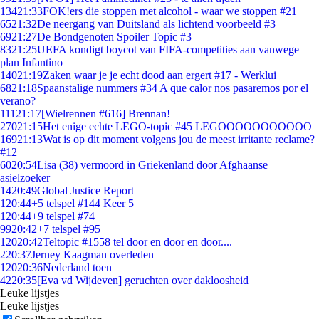
134
21:33
FOK!ers die stoppen met alcohol - waar we stoppen #21
65
21:32
De neergang van Duitsland als lichtend voorbeeld #3
69
21:27
De Bondgenoten Spoiler Topic #3
83
21:25
UEFA kondigt boycot van FIFA-competities aan vanwege
plan Infantino
140
21:19
Zaken waar je je echt dood aan ergert #17 - Werklui
68
21:18
Spaanstalige nummers #34 A que calor nos pasaremos por el
verano?
111
21:17
[Wielrennen #616] Brennan!
270
21:15
Het enige echte LEGO-topic #45 LEGOOOOOOOOOOO
169
21:13
Wat is op dit moment volgens jou de meest irritante reclame?
#12
60
20:54
Lisa (38) vermoord in Griekenland door Afghaanse
asielzoeker
14
20:49
Global Justice Report
1
20:44
+5 telspel #144 Keer 5 =
1
20:44
+9 telspel #74
99
20:42
+7 telspel #95
120
20:42
Teltopic #1558 tel door en door en door....
2
20:37
Jerney Kaagman overleden
120
20:36
Nederland toen
42
20:35
[Eva vd Wijdeven] geruchten over dakloosheid
Leuke lijstjes
Leuke lijstjes