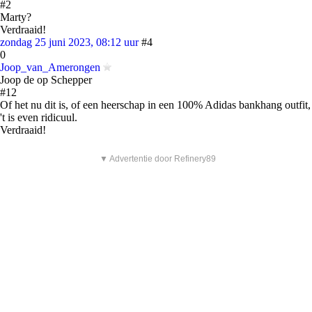
#2
Marty?
Verdraaid!
zondag 25 juni 2023, 08:12 uur
#4
0
Joop_van_Amerongen
Joop de op Schepper
#12
Of het nu dit is, of een heerschap in een 100% Adidas bankhang outfit,
't is even ridicuul.
Verdraaid!
▼ Advertentie door Refinery89