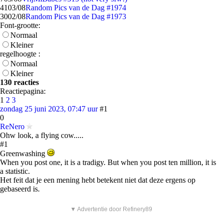
41
03/08
Random Pics van de Dag #1974
30
02/08
Random Pics van de Dag #1973
Font-grootte:
Normaal
Kleiner
regelhoogte :
Normaal
Kleiner
130 reacties
Reactiepagina:
1
2
3
zondag 25 juni 2023, 07:47 uur
#1
0
ReNero
Ohw look, a flying cow.....
#1
Greenwashing
When you post one, it is a tradigy. But when you post ten million, it is
a statistic.
Het feit dat je een mening hebt betekent niet dat deze ergens op
gebaseerd is.
▼ Advertentie door Refinery89