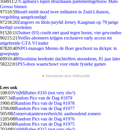
1049
11:27
Capibara's lopen Braziliaans parlementsgebouw Mato
Grosso binnen
975
10:59
Israël meldt dood twee militairen in Zuid-Libanon,
vergelding aangekondigd
972
18:20
Zangeres en Idols-jurylid Jerney Kaagman op 79-jarige
leeftijd overleden
915
20:11
Duitser (93) crasht met quad tegen boom, vier gewonden
902
15:21
Netflix-abonnees krijgen exclusieve early access tot
uitgebreide GTA VI trailer
878
20:40
NPO-manager Menno de Boer geschorst na dickpic in
groepsapp
699
10:48
Hiroshima herdenkt slachtoffers atoombom, 81 jaar later
582
22:01
PS5-doos waarschuwt voor einde fysieke games
▼ Advertentie door Refinery89
Lees ook
1
08:03
VrijMiBabes #316 (not very sfw!)
6
07:34
Random Pics van de Dag #1979
19
00:45
Random Pics van de Dag #1978
37
06/08
Random Pics van de Dag #1977
5
05/08
Zomervakantieweerbericht: aanhoudend zomers
12
05/08
Random Pics van de Dag #1976
23
04/08
Random Pics van de Dag #1975
7
03/08
VrijMiBabes #315 (not very sfw!)