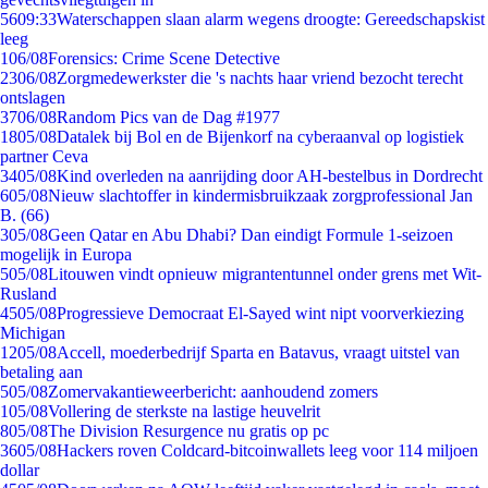
56
09:33
Waterschappen slaan alarm wegens droogte: Gereedschapskist
leeg
1
06/08
Forensics: Crime Scene Detective
23
06/08
Zorgmedewerkster die 's nachts haar vriend bezocht terecht
ontslagen
37
06/08
Random Pics van de Dag #1977
18
05/08
Datalek bij Bol en de Bijenkorf na cyberaanval op logistiek
partner Ceva
34
05/08
Kind overleden na aanrijding door AH-bestelbus in Dordrecht
6
05/08
Nieuw slachtoffer in kindermisbruikzaak zorgprofessional Jan
B. (66)
3
05/08
Geen Qatar en Abu Dhabi? Dan eindigt Formule 1-seizoen
mogelijk in Europa
5
05/08
Litouwen vindt opnieuw migrantentunnel onder grens met Wit-
Rusland
45
05/08
Progressieve Democraat El-Sayed wint nipt voorverkiezing
Michigan
12
05/08
Accell, moederbedrijf Sparta en Batavus, vraagt uitstel van
betaling aan
5
05/08
Zomervakantieweerbericht: aanhoudend zomers
1
05/08
Vollering de sterkste na lastige heuvelrit
8
05/08
The Division Resurgence nu gratis op pc
36
05/08
Hackers roven Coldcard-bitcoinwallets leeg voor 114 miljoen
dollar