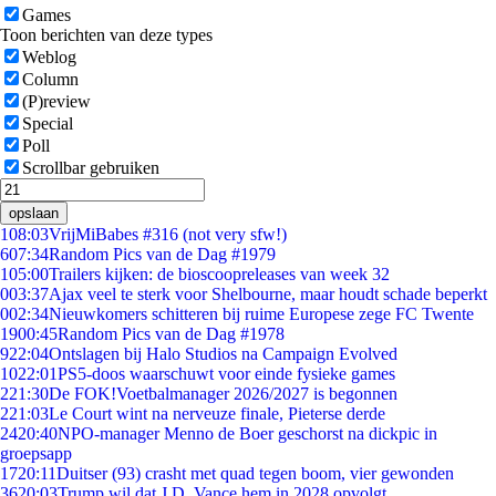
Games
Toon berichten van deze types
Weblog
Column
(P)review
Special
Poll
Scrollbar gebruiken
opslaan
1
08:03
VrijMiBabes #316 (not very sfw!)
6
07:34
Random Pics van de Dag #1979
1
05:00
Trailers kijken: de bioscoopreleases van week 32
0
03:37
Ajax veel te sterk voor Shelbourne, maar houdt schade beperkt
0
02:34
Nieuwkomers schitteren bij ruime Europese zege FC Twente
19
00:45
Random Pics van de Dag #1978
9
22:04
Ontslagen bij Halo Studios na Campaign Evolved
10
22:01
PS5-doos waarschuwt voor einde fysieke games
2
21:30
De FOK!Voetbalmanager 2026/2027 is begonnen
2
21:03
Le Court wint na nerveuze finale, Pieterse derde
24
20:40
NPO-manager Menno de Boer geschorst na dickpic in
groepsapp
17
20:11
Duitser (93) crasht met quad tegen boom, vier gewonden
36
20:03
Trump wil dat J.D. Vance hem in 2028 opvolgt