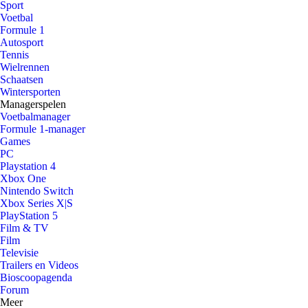
Sport
Voetbal
Formule 1
Autosport
Tennis
Wielrennen
Schaatsen
Wintersporten
Managerspelen
Voetbalmanager
Formule 1-manager
Games
PC
Playstation 4
Xbox One
Nintendo Switch
Xbox Series X|S
PlayStation 5
Film & TV
Film
Televisie
Trailers en Videos
Bioscoopagenda
Forum
Meer