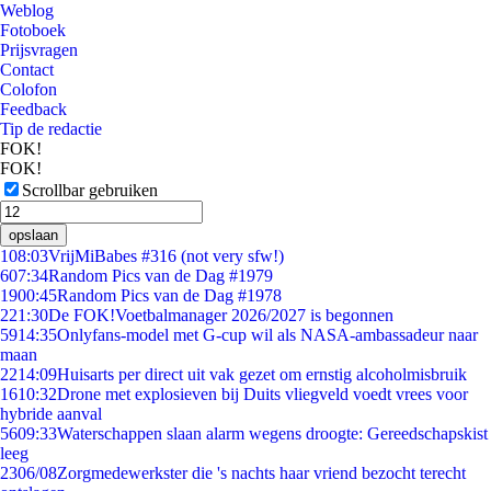
Weblog
Fotoboek
Prijsvragen
Contact
Colofon
Feedback
Tip de redactie
FOK!
FOK!
Scrollbar gebruiken
opslaan
1
08:03
VrijMiBabes #316 (not very sfw!)
6
07:34
Random Pics van de Dag #1979
19
00:45
Random Pics van de Dag #1978
2
21:30
De FOK!Voetbalmanager 2026/2027 is begonnen
59
14:35
Onlyfans-model met G-cup wil als NASA-ambassadeur naar
maan
22
14:09
Huisarts per direct uit vak gezet om ernstig alcoholmisbruik
16
10:32
Drone met explosieven bij Duits vliegveld voedt vrees voor
hybride aanval
56
09:33
Waterschappen slaan alarm wegens droogte: Gereedschapskist
leeg
23
06/08
Zorgmedewerkster die 's nachts haar vriend bezocht terecht