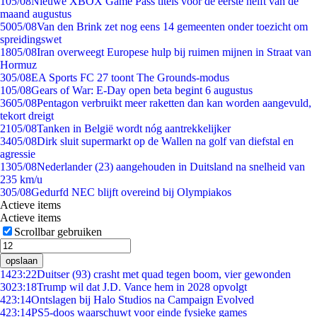
1
05/08
Nieuwe XBOX Game Pass titels voor de eerste helft van de
maand augustus
50
05/08
Van den Brink zet nog eens 14 gemeenten onder toezicht om
spreidingswet
18
05/08
Iran overweegt Europese hulp bij ruimen mijnen in Straat van
Hormuz
3
05/08
EA Sports FC 27 toont The Grounds-modus
1
05/08
Gears of War: E-Day open beta begint 6 augustus
36
05/08
Pentagon verbruikt meer raketten dan kan worden aangevuld,
tekort dreigt
21
05/08
Tanken in België wordt nóg aantrekkelijker
34
05/08
Dirk sluit supermarkt op de Wallen na golf van diefstal en
agressie
13
05/08
Nederlander (23) aangehouden in Duitsland na snelheid van
235 km/u
3
05/08
Gedurfd NEC blijft overeind bij Olympiakos
Actieve items
Actieve items
Scrollbar gebruiken
opslaan
14
23:22
Duitser (93) crasht met quad tegen boom, vier gewonden
30
23:18
Trump wil dat J.D. Vance hem in 2028 opvolgt
4
23:14
Ontslagen bij Halo Studios na Campaign Evolved
4
23:14
PS5-doos waarschuwt voor einde fysieke games