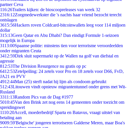
partner Ceva
1
16:26
Trailers kijken: de bioscoopreleases van week 32
23
16:12
Zorgmedewerkster die 's nachts haar vriend bezocht terecht
ontslagen
36
15:56
Hackers roven Coldcard-bitcoinwallets leeg voor 114 miljoen
dollar
3
15:13
Geen Qatar en Abu Dhabi? Dan eindigt Formule 1-seizoen
mogelijk in Europa
31
13:00
Spaanse politie: minstens tien voor terrorisme veroordeelden
onder migranten Ceuta
34
12:59
Dirk sluit supermarkt op de Wallen na golf van diefstal en
agressie
8
12:53
The Division Resurgence nu gratis op pc
64
12:53
Zetelpeiling: 24 zetels voor Pro en 18 zetels voor D66, FvD,
JA21 en PVV
49
12:44
Man (25) sterft nadat hij lijm als condoom gebruikt
5
12:43
Litouwen vindt opnieuw migrantentunnel onder grens met Wit-
Rusland
33
11:13
Random Pics van de Dag #1977
50
10:45
Van den Brink zet nog eens 14 gemeenten onder toezicht om
spreidingswet
11
10:20
Accell, moederbedrijf Sparta en Batavus, vraagt uitstel van
betaling aan
90
09:59
'Belgische' jongeren terroriseren Galderse Meren, maar Boa's
pakken topless zonnen aan