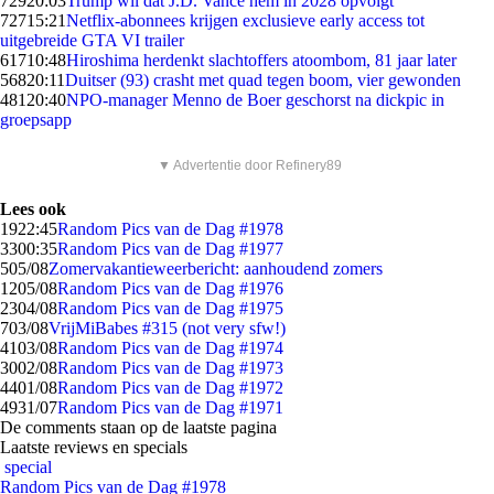
729
20:03
Trump wil dat J.D. Vance hem in 2028 opvolgt
727
15:21
Netflix-abonnees krijgen exclusieve early access tot
uitgebreide GTA VI trailer
617
10:48
Hiroshima herdenkt slachtoffers atoombom, 81 jaar later
568
20:11
Duitser (93) crasht met quad tegen boom, vier gewonden
481
20:40
NPO-manager Menno de Boer geschorst na dickpic in
groepsapp
▼ Advertentie door Refinery89
Lees ook
19
22:45
Random Pics van de Dag #1978
33
00:35
Random Pics van de Dag #1977
5
05/08
Zomervakantieweerbericht: aanhoudend zomers
12
05/08
Random Pics van de Dag #1976
23
04/08
Random Pics van de Dag #1975
7
03/08
VrijMiBabes #315 (not very sfw!)
41
03/08
Random Pics van de Dag #1974
30
02/08
Random Pics van de Dag #1973
44
01/08
Random Pics van de Dag #1972
49
31/07
Random Pics van de Dag #1971
De comments staan op de laatste pagina
Laatste reviews en specials
special
Random Pics van de Dag #1978