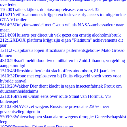
overleden
1
16:00
Trailers kijken: de bioscoopreleases van week 32
4
15:21
Netflix-abonnees krijgen exclusieve early access tot uitgebreide
GTA VI trailer
56
14:35
Onlyfans-model met G-cup wil als NASA-ambassadeur naar
maan
22
14:09
Huisarts per direct uit vak gezet om ernstig alcoholmisbruik
2
12:12
XBOX platform krijgt zijn eigen "Platinum" achievements dit
jaar
12
11:27
Capibara's lopen Braziliaans parlementsgebouw Mato Grosso
binnen
48
10:59
Israël meldt dood twee militairen in Zuid-Libanon, vergelding
aangekondigd
15
10:48
Hiroshima herdenkt slachtoffers atoombom, 81 jaar later
16
10:32
Drone met explosieven bij Duits vliegveld voedt vrees voor
hybride aanval
32
10:28
Wakker Dier dient klacht in tegen insectenfabriek Protix om
duurzaamheidsclaims
22
10:16
Iran en Oman eens over route Straat van Hormuz, VS
buitenspel
25
10:08
NAVO zet wegens Russische provocatie 250% meer
gevechtsvliegtuigen in
55
09:33
Waterschappen slaan alarm wegens droogte: Gereedschapskist
leeg
1
07:00
Forensics: Crime Scene Detective