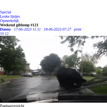
Special
Leuke lijstjes
Opmerkelijk
Weekend gifdump #123
Danny
17-06-2023 11:11
18-06-2023 07:27
print
10
12
Paginaoverzicht