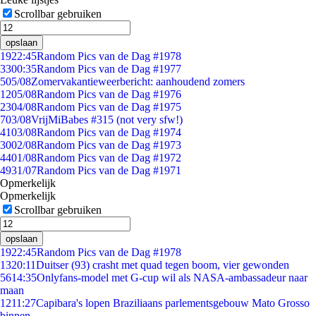
Scrollbar gebruiken
opslaan
19
22:45
Random Pics van de Dag #1978
33
00:35
Random Pics van de Dag #1977
5
05/08
Zomervakantieweerbericht: aanhoudend zomers
12
05/08
Random Pics van de Dag #1976
23
04/08
Random Pics van de Dag #1975
7
03/08
VrijMiBabes #315 (not very sfw!)
41
03/08
Random Pics van de Dag #1974
30
02/08
Random Pics van de Dag #1973
44
01/08
Random Pics van de Dag #1972
49
31/07
Random Pics van de Dag #1971
Opmerkelijk
Opmerkelijk
Scrollbar gebruiken
opslaan
19
22:45
Random Pics van de Dag #1978
13
20:11
Duitser (93) crasht met quad tegen boom, vier gewonden
56
14:35
Onlyfans-model met G-cup wil als NASA-ambassadeur naar
maan
12
11:27
Capibara's lopen Braziliaans parlementsgebouw Mato Grosso
binnen