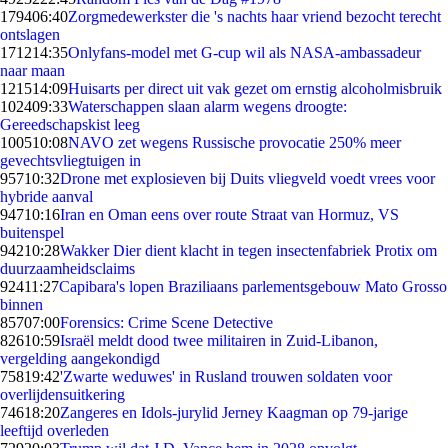
1794
06:40
Zorgmedewerkster die 's nachts haar vriend bezocht terecht
ontslagen
1712
14:35
Onlyfans-model met G-cup wil als NASA-ambassadeur
naar maan
1215
14:09
Huisarts per direct uit vak gezet om ernstig alcoholmisbruik
1024
09:33
Waterschappen slaan alarm wegens droogte:
Gereedschapskist leeg
1005
10:08
NAVO zet wegens Russische provocatie 250% meer
gevechtsvliegtuigen in
957
10:32
Drone met explosieven bij Duits vliegveld voedt vrees voor
hybride aanval
947
10:16
Iran en Oman eens over route Straat van Hormuz, VS
buitenspel
942
10:28
Wakker Dier dient klacht in tegen insectenfabriek Protix om
duurzaamheidsclaims
924
11:27
Capibara's lopen Braziliaans parlementsgebouw Mato Grosso
binnen
857
07:00
Forensics: Crime Scene Detective
826
10:59
Israël meldt dood twee militairen in Zuid-Libanon,
vergelding aangekondigd
758
19:42
'Zwarte weduwes' in Rusland trouwen soldaten voor
overlijdensuitkering
746
18:20
Zangeres en Idols-jurylid Jerney Kaagman op 79-jarige
leeftijd overleden