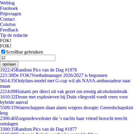
Weblog
Fotoboek
Prijsvragen
Contact
Colofon
Feedback
Tip de redactie
FOK!
FOK!
Scrollbar gebruiken
opslaan
19
22:45
Random Pics van de Dag #1978
2
21:30
De FOK!Voetbalmanager 2026/2027 is begonnen
56
14:35
Onlyfans-model met G-cup wil als NASA-ambassadeur naar
maan
22
14:09
Huisarts per direct uit vak gezet om ernstig alcoholmisbruik
16
10:32
Drone met explosieven bij Duits vliegveld voedt vrees voor
hybride aanval
55
09:33
Waterschappen slaan alarm wegens droogte: Gereedschapskist
leeg
23
06:40
Zorgmedewerkster die 's nachts haar vriend bezocht terecht
ontslagen
33
00:35
Random Pics van de Dag #1977