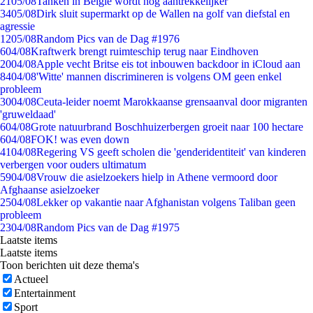
21
05/08
Tanken in België wordt nóg aantrekkelijker
34
05/08
Dirk sluit supermarkt op de Wallen na golf van diefstal en
agressie
12
05/08
Random Pics van de Dag #1976
6
04/08
Kraftwerk brengt ruimteschip terug naar Eindhoven
20
04/08
Apple vecht Britse eis tot inbouwen backdoor in iCloud aan
84
04/08
'Witte' mannen discrimineren is volgens OM geen enkel
probleem
30
04/08
Ceuta-leider noemt Marokkaanse grensaanval door migranten
'gruweldaad'
6
04/08
Grote natuurbrand Boschhuizerbergen groeit naar 100 hectare
6
04/08
FOK! was even down
41
04/08
Regering VS geeft scholen die 'genderidentiteit' van kinderen
verbergen voor ouders ultimatum
59
04/08
Vrouw die asielzoekers hielp in Athene vermoord door
Afghaanse asielzoeker
25
04/08
Lekker op vakantie naar Afghanistan volgens Taliban geen
probleem
23
04/08
Random Pics van de Dag #1975
Laatste items
Laatste items
Toon berichten uit deze thema's
Actueel
Entertainment
Sport