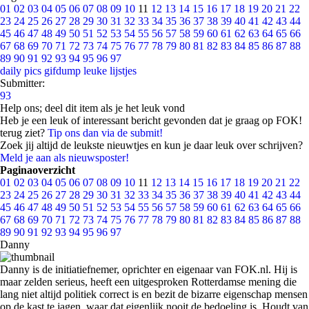
01
02
03
04
05
06
07
08
09
10
11
12
13
14
15
16
17
18
19
20
21
22
23
24
25
26
27
28
29
30
31
32
33
34
35
36
37
38
39
40
41
42
43
44
45
46
47
48
49
50
51
52
53
54
55
56
57
58
59
60
61
62
63
64
65
66
67
68
69
70
71
72
73
74
75
76
77
78
79
80
81
82
83
84
85
86
87
88
89
90
91
92
93
94
95
96
97
daily pics
gifdump
leuke lijstjes
Submitter:
93
Help ons; deel dit item als je het leuk vond
Heb je een leuk of interessant bericht gevonden dat je graag op FOK!
terug ziet?
Tip ons dan via de submit!
Zoek jij altijd de leukste nieuwtjes en kun je daar leuk over schrijven?
Meld je aan als nieuwsposter!
Paginaoverzicht
01
02
03
04
05
06
07
08
09
10
11
12
13
14
15
16
17
18
19
20
21
22
23
24
25
26
27
28
29
30
31
32
33
34
35
36
37
38
39
40
41
42
43
44
45
46
47
48
49
50
51
52
53
54
55
56
57
58
59
60
61
62
63
64
65
66
67
68
69
70
71
72
73
74
75
76
77
78
79
80
81
82
83
84
85
86
87
88
89
90
91
92
93
94
95
96
97
Danny
Danny is de initiatiefnemer, oprichter en eigenaar van FOK.nl. Hij is
maar zelden serieus, heeft een uitgesproken Rotterdamse mening die
lang niet altijd politiek correct is en bezit de bizarre eigenschap mensen
op de kast te jagen, waar dat eigenlijk nooit de bedoeling is. Houdt van