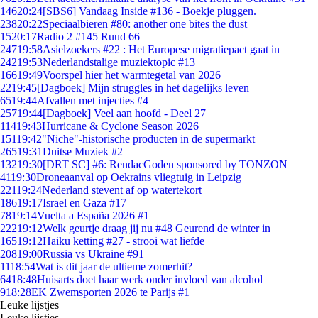
146
20:24
[SBS6] Vandaag Inside #136 - Boekje pluggen.
238
20:22
Speciaalbieren #80: another one bites the dust
15
20:17
Radio 2 #145 Ruud 66
247
19:58
Asielzoekers #22 : Het Europese migratiepact gaat in
242
19:53
Nederlandstalige muziektopic #13
166
19:49
Voorspel hier het warmtegetal van 2026
22
19:45
[Dagboek] Mijn struggles in het dagelijks leven
65
19:44
Afvallen met injecties #4
257
19:44
[Dagboek] Veel aan hoofd - Deel 27
114
19:43
Hurricane & Cyclone Season 2026
151
19:42
"Niche"-historische producten in de supermarkt
265
19:31
Duitse Muziek #2
132
19:30
[DRT SC] #6: RendacGoden sponsored by TONZON
41
19:30
Droneaanval op Oekrains vliegtuig in Leipzig
221
19:24
Nederland stevent af op watertekort
186
19:17
Israel en Gaza #17
78
19:14
Vuelta a España 2026 #1
222
19:12
Welk geurtje draag jij nu #48 Geurend de winter in
165
19:12
Haiku ketting #27 - strooi wat liefde
208
19:00
Russia vs Ukraine #91
11
18:54
Wat is dit jaar de ultieme zomerhit?
64
18:48
Huisarts doet haar werk onder invloed van alcohol
9
18:28
EK Zwemsporten 2026 te Parijs #1
Leuke lijstjes
Leuke lijstjes