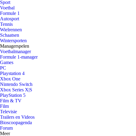
Sport
Voetbal
Formule 1
Autosport
Tennis
Wielrennen
Schaatsen
Wintersporten
Managerspelen
Voetbalmanager
Formule 1-manager
Games
PC
Playstation 4
Xbox One
Nintendo Switch
Xbox Series X|S
PlayStation 5
Film & TV
Film
Televisie
Trailers en Videos
Bioscoopagenda
Forum
Meer