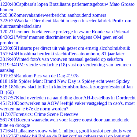
12
20:48
Capibara's lopen Braziliaans parlementsgebouw Mato Grosso
binnen
5
20:30
Zomervakantieweerbericht: aanhoudend zomers
32
20:25
Wakker Dier dient klacht in tegen insectenfabriek Protix om
duurzaamheidsclaims
1
20:21
Lemmen boekt eerste profzege in zware Ronde van Polen-rit
84
20:21
'Witte' mannen discrimineren is volgens OM geen enkel
probleem
22
20:05
Huisarts per direct uit vak gezet om ernstig alcoholmisbruik
15
19:45
Hiroshima herdenkt slachtoffers atoombom, 81 jaar later
38
19:40
Vinted-foto's van vrouwen massaal gedeeld op seksfora
21
19:34
OM: vierde verdachte (18) vast op verdenking van beramen
aanslag
19
19:25
Random Pics van de Dag #1978
8
18:19
In Spider-Man: Brand New Day is Spidey echt weer Spidey
6
18:18
Nieuw slachtoffer in kindermisbruikzaak zorgprofessional Jan
B. (66)
33
17:57
Kind overleden na aanrijding door AH-bestelbus in Dordrecht
45
17:10
Doorwerken na AOW-leeftijd vaker vastgelegd in cao's, moet
werken na je 67e de norm worden?
1
17:07
Forensics: Crime Scene Detective
56
17:01
Boeren waarschuwen voor lagere oogst door aanhoudende
hitte en droogte
17
16:41
Italiaanse vrouw wint 1 miljoen, gooit kraslot per abuis weg
18
16:36
Datalek bij Bol en de Bijenkorf na cyberaanval op logistiek