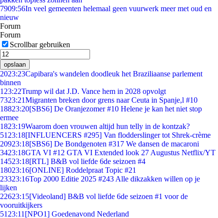
79
09:56
In veel gemeenten helemaal geen vuurwerk meer met oud en
nieuw
Forum
Forum
Scrollbar gebruiken
opslaan
20
23:23
Capibara's wandelen doodleuk het Braziliaanse parlement
binnen
1
23:22
Trump wil dat J.D. Vance hem in 2028 opvolgt
73
23:21
Migranten breken door grens naar Ceuta in Spanje,l #10
188
23:20
[SBS6] De Oranjezomer #10 Helene je kan het niet stop
ermee
18
23:19
Waarom doen vrouwen altijd hun telly in de kontzak?
51
23:18
[INFLUENCERS #295] Van flodderslinger tot Shrek-crème
209
23:18
[SBS6] De Bondgenoten #317 We dansen de macaroni
34
23:18
GTA VI #12 GTA VI Extended look 27 Augustus Netflix/YT
145
23:18
[RTL] B&B vol liefde 6de seizoen #4
180
23:16
[ONLINE] Roddelpraat Topic #21
233
23:16
Top 2000 Editie 2025 #243 Alle dikzakken willen op je
lijken
226
23:15
[Videoland] B&B vol liefde 6de seizoen #1 voor de
vooruitkijkers
51
23:11
[NPO1] Goedenavond Nederland