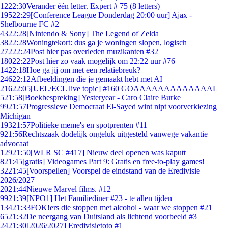
12
22:30
Verander één letter. Expert # 75 (8 letters)
195
22:29
[Conference League Donderdag 20:00 uur] Ajax -
Shelbourne FC #2
43
22:28
[Nintendo & Sony] The Legend of Zelda
38
22:28
Woningtekort: dus ga je woningen slopen, logisch
272
22:24
Post hier pas overleden muzikanten #32
180
22:22
Post hier zo vaak mogelijk om 22:22 uur #76
14
22:18
Hoe ga jij om met een relatiebreuk?
246
22:12
Afbeeldingen die je gemaakt hebt met AI
216
22:05
[UEL/ECL live topic] #160 GOAAAAAAAAAAAAAL
5
21:58
[Boekbespreking] Yesteryear - Caro Claire Burke
99
21:57
Progressieve Democraat El-Sayed wint nipt voorverkiezing
Michigan
193
21:57
Politieke meme's en spotprenten #11
9
21:56
Rechtszaak dodelijk ongeluk uitgesteld vanwege vakantie
advocaat
129
21:50
[WLR SC #417] Nieuw deel openen was kaputt
8
21:45
[gratis] Videogames Part 9: Gratis en free-to-play games!
32
21:45
[Voorspellen] Voorspel de eindstand van de Eredivisie
2026/2027
20
21:44
Nieuwe Marvel films. #12
99
21:39
[NPO1] Het Familiediner #23 - te allen tijden
134
21:33
FOK!ers die stoppen met alcohol - waar we stoppen #21
65
21:32
De neergang van Duitsland als lichtend voorbeeld #3
24
21:30
[2026/2027] Eredivisietoto #1