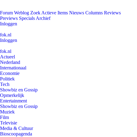
Forum
Weblog
Zoek
Actieve Items
Nieuws
Columns
Reviews
Previews
Specials
Archief
Inloggen
fok.nl
Inloggen
fok.nl
Actueel
Nederland
Internationaal
Economie
Politiek
Tech
Showbiz en Gossip
Opmerkelijk
Entertainment
Showbiz en Gossip
Muziek
Film
Televisie
Media & Cultuur
Bioscoopagenda