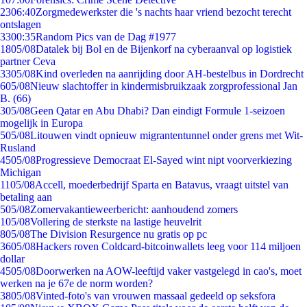
23
06:40
Zorgmedewerkster die 's nachts haar vriend bezocht terecht
ontslagen
33
00:35
Random Pics van de Dag #1977
18
05/08
Datalek bij Bol en de Bijenkorf na cyberaanval op logistiek
partner Ceva
33
05/08
Kind overleden na aanrijding door AH-bestelbus in Dordrecht
6
05/08
Nieuw slachtoffer in kindermisbruikzaak zorgprofessional Jan
B. (66)
3
05/08
Geen Qatar en Abu Dhabi? Dan eindigt Formule 1-seizoen
mogelijk in Europa
5
05/08
Litouwen vindt opnieuw migrantentunnel onder grens met Wit-
Rusland
45
05/08
Progressieve Democraat El-Sayed wint nipt voorverkiezing
Michigan
11
05/08
Accell, moederbedrijf Sparta en Batavus, vraagt uitstel van
betaling aan
5
05/08
Zomervakantieweerbericht: aanhoudend zomers
1
05/08
Vollering de sterkste na lastige heuvelrit
8
05/08
The Division Resurgence nu gratis op pc
36
05/08
Hackers roven Coldcard-bitcoinwallets leeg voor 114 miljoen
dollar
45
05/08
Doorwerken na AOW-leeftijd vaker vastgelegd in cao's, moet
werken na je 67e de norm worden?
38
05/08
Vinted-foto's van vrouwen massaal gedeeld op seksfora