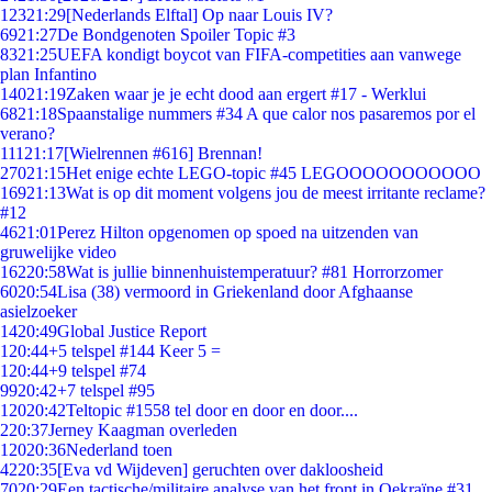
123
21:29
[Nederlands Elftal] Op naar Louis IV?
69
21:27
De Bondgenoten Spoiler Topic #3
83
21:25
UEFA kondigt boycot van FIFA-competities aan vanwege
plan Infantino
140
21:19
Zaken waar je je echt dood aan ergert #17 - Werklui
68
21:18
Spaanstalige nummers #34 A que calor nos pasaremos por el
verano?
111
21:17
[Wielrennen #616] Brennan!
270
21:15
Het enige echte LEGO-topic #45 LEGOOOOOOOOOOO
169
21:13
Wat is op dit moment volgens jou de meest irritante reclame?
#12
46
21:01
Perez Hilton opgenomen op spoed na uitzenden van
gruwelijke video
162
20:58
Wat is jullie binnenhuistemperatuur? #81 Horrorzomer
60
20:54
Lisa (38) vermoord in Griekenland door Afghaanse
asielzoeker
14
20:49
Global Justice Report
1
20:44
+5 telspel #144 Keer 5 =
1
20:44
+9 telspel #74
99
20:42
+7 telspel #95
120
20:42
Teltopic #1558 tel door en door en door....
2
20:37
Jerney Kaagman overleden
120
20:36
Nederland toen
42
20:35
[Eva vd Wijdeven] geruchten over dakloosheid
70
20:29
Een tactische/militaire analyse van het front in Oekraïne #31