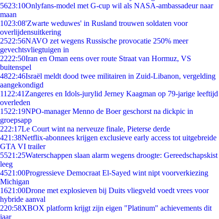
56
23:10
Onlyfans-model met G-cup wil als NASA-ambassadeur naar
maan
10
23:08
'Zwarte weduwes' in Rusland trouwen soldaten voor
overlijdensuitkering
25
22:56
NAVO zet wegens Russische provocatie 250% meer
gevechtsvliegtuigen in
22
22:50
Iran en Oman eens over route Straat van Hormuz, VS
buitenspel
48
22:46
Israël meldt dood twee militairen in Zuid-Libanon, vergelding
aangekondigd
11
22:41
Zangeres en Idols-jurylid Jerney Kaagman op 79-jarige leeftijd
overleden
15
22:19
NPO-manager Menno de Boer geschorst na dickpic in
groepsapp
2
22:17
Le Court wint na nerveuze finale, Pieterse derde
4
21:38
Netflix-abonnees krijgen exclusieve early access tot uitgebreide
GTA VI trailer
55
21:25
Waterschappen slaan alarm wegens droogte: Gereedschapskist
leeg
45
21:00
Progressieve Democraat El-Sayed wint nipt voorverkiezing
Michigan
16
21:00
Drone met explosieven bij Duits vliegveld voedt vrees voor
hybride aanval
2
20:58
XBOX platform krijgt zijn eigen "Platinum" achievements dit
jaar