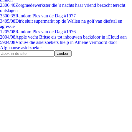
23
06:40
Zorgmedewerkster die 's nachts haar vriend bezocht terecht
ontslagen
33
00:35
Random Pics van de Dag #1977
34
05/08
Dirk sluit supermarkt op de Wallen na golf van diefstal en
agressie
12
05/08
Random Pics van de Dag #1976
20
04/08
Apple vecht Britse eis tot inbouwen backdoor in iCloud aan
59
04/08
Vrouw die asielzoekers hielp in Athene vermoord door
Afghaanse asielzoeker