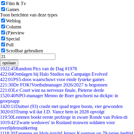
Film & Tv
Games
Toon berichten van deze types
Weblog
Column
(P)review
Special
Poll
Scrollbar gebruiken
opslaan
19
22:45
Random Pics van de Dag #1978
4
22:04
Ontslagen bij Halo Studios na Campaign Evolved
4
22:01
PS5-doos waarschuwt voor einde fysieke games
2
21:30
De FOK!Voetbalmanager 2026/2027 is begonnen
2
21:03
Le Court wint na nerveuze finale, Pieterse derde
15
20:40
NPO-manager Menno de Boer geschorst na dickpic in
groepsapp
14
20:11
Duitser (93) crasht met quad tegen boom, vier gewonden
30
20:03
Trump wil dat J.D. Vance hem in 2028 opvolgt
1
19:50
Lemmen boekt eerste profzege in zware Ronde van Polen-rit
10
19:42
'Zwarte weduwes' in Rusland trouwen soldaten voor
overlijdensuitkering
11
18:20
Zangeres en Idols-jurylid Jerney Kaagman op 79-jarige leeftijd