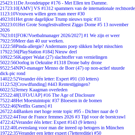
254
23:11
De Avondetappe #176 - Met Ellen ten Damme.
217
23:10
[AMV] VS #1312 spammers van de internationale rechtsorde
11
23:10
Vrouwen willen geen man meer #30
49
23:01
Het grote dagelijkse Trump nieuws topic #31
202
23:01
Het Grote Songfestivalfeest Ziggo Dome #5 13 november
2026
76
23:01
[FOK!Voetbalmanager 2026/2027] #1 We zijn er weer
79
22:59
Meer dan 40 uur werken.
12
22:58
Pinda-allergie? Andermans poep slikken helpt misschien
179
22:56
[PlayStation #184] Nieuw deel
109
22:56
Kapper Walat (27) slachtoffer van vernielingen
50
22:56
Oorlog in Oekraïne #1318 Drone baby drone
95
22:54
NPO-manager Menno de Boer (47) op non-actief stuurde
dick-pic rond
140
22:52
Verander één letter: Expert #91 (10 letters)
11
22:52
[Crowdfunding] #443 Rentestijgingen?
60
22:52
Jerney Kaagman overleden
255
22:48
[UFO/UAP] #16 The Age of Disclosure
75
22:48
Het Moestuintopic #37 Bloesem in de bomen
55
22:46
[Netflix Games] #1
267
22:44
Banken met hoge rente topic #95 - Dichter naar de 0
235
22:44
Tour de France femmes 2026 #3 Tijd voor de borstcrawl
47
22:42
Verander één letter: Expert #143 (9 letters)
11
22:40
Levenslang voor man die inreed op betogers in München
197
22:35
Verander een letter expert (7lettereditie) #50