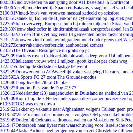
8
00:33
Kind overleden na aanrijding door AH-bestelbus in Dordrecht
6
00:06
Accell, moederbedrijf Sparta en Batavus, vraagt uitstel van beta
31
00:01
Vinted-foto's van vrouwen massaal gedeeld op seksfora
9
23:55
Datalek bij Bol en de Bijenkorf na cyberaanval op logistiek par
17
23:55
Iran overweegt Europese hulp bij ruimen mijnen in Straat va
2
23:33
Nieuw slachtoffer in kindermisbruikzaak zorgprofessional Jan B
48
23:33
Van den Brink zet nog eens 14 gemeenten onder toezicht om s
7
23:27
Litouwen vindt opnieuw migrantentunnel onder grens met Wit-
4
23:27
Zomervakantieweerbericht: aanhoudend zomers
6
23:25
The Division Resurgence nu gratis op pc
24
23:09
Hackers roven Coldcard-bitcoinwallets leeg voor 114 miljoen d
14
23:03
Italiaanse vrouw wint 1 miljoen, gooit kraslot per abuis weg
1
22:57
Vollering de sterkste na lastige heuvelrit
38
22:29
Doorwerken na AOW-leeftijd vaker vastgelegd in cao's, moet
3
20:59
EA Sports FC 27 toont The Grounds-modus
14
20:46
Long live the 7th of October
25
20:27
Random Pics van de Dag #1977
13
20:12
Nederlander (23) aangehouden in Duitsland na snelheid van 
16
20:09
Ruim 1 op de 7 Nederlanders gaan deze zomer onverzekerd op
6
19:53
FOK! was even down
25
19:52
Lekker op vakantie naar Afghanistan volgens Taliban geen pr
81
19:50
'Witte' mannen discrimineren is volgens OM geen enkel probl
26
19:49
Doden bij Oekraïense droneaanvallen op Moskou en Sint-Pete
22
19:47
Onderzoek naar flyers met waarschuwing voor 'Israëlische oor
30
19:44
Alaska Airlines heeft er genoeg van en zet Christelijke influenc