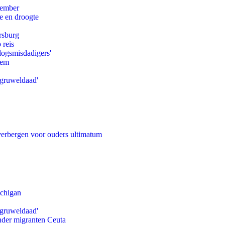
tember
e en droogte
rsburg
 reis
logsmisdadigers'
eem
'gruweldaad'
 verbergen voor ouders ultimatum
ichigan
'gruweldaad'
onder migranten Ceuta