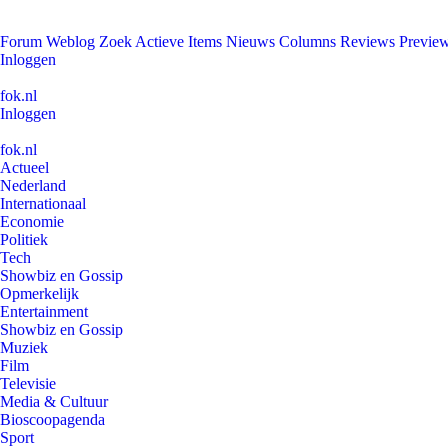
Forum
Weblog
Zoek
Actieve Items
Nieuws
Columns
Reviews
Previe
Inloggen
fok.nl
Inloggen
fok.nl
Actueel
Nederland
Internationaal
Economie
Politiek
Tech
Showbiz en Gossip
Opmerkelijk
Entertainment
Showbiz en Gossip
Muziek
Film
Televisie
Media & Cultuur
Bioscoopagenda
Sport