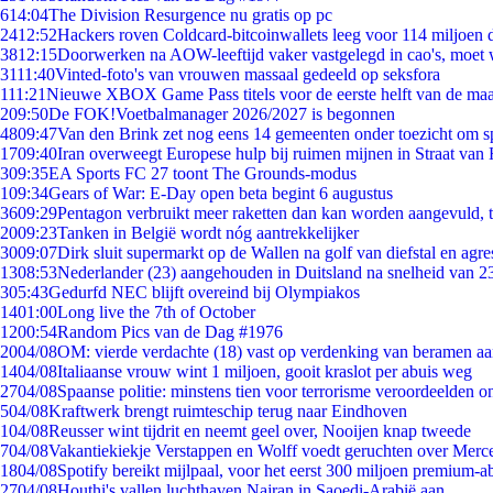
6
14:04
The Division Resurgence nu gratis op pc
24
12:52
Hackers roven Coldcard-bitcoinwallets leeg voor 114 miljoen d
38
12:15
Doorwerken na AOW-leeftijd vaker vastgelegd in cao's, moet
31
11:40
Vinted-foto's van vrouwen massaal gedeeld op seksfora
1
11:21
Nieuwe XBOX Game Pass titels voor de eerste helft van de ma
2
09:50
De FOK!Voetbalmanager 2026/2027 is begonnen
48
09:47
Van den Brink zet nog eens 14 gemeenten onder toezicht om s
17
09:40
Iran overweegt Europese hulp bij ruimen mijnen in Straat va
3
09:35
EA Sports FC 27 toont The Grounds-modus
1
09:34
Gears of War: E-Day open beta begint 6 augustus
36
09:29
Pentagon verbruikt meer raketten dan kan worden aangevuld, t
20
09:23
Tanken in België wordt nóg aantrekkelijker
30
09:07
Dirk sluit supermarkt op de Wallen na golf van diefstal en agre
13
08:53
Nederlander (23) aangehouden in Duitsland na snelheid van 
3
05:43
Gedurfd NEC blijft overeind bij Olympiakos
14
01:00
Long live the 7th of October
12
00:54
Random Pics van de Dag #1976
20
04/08
OM: vierde verdachte (18) vast op verdenking van beramen aa
14
04/08
Italiaanse vrouw wint 1 miljoen, gooit kraslot per abuis weg
27
04/08
Spaanse politie: minstens tien voor terrorisme veroordeelden 
5
04/08
Kraftwerk brengt ruimteschip terug naar Eindhoven
1
04/08
Reusser wint tijdrit en neemt geel over, Nooijen knap tweede
7
04/08
Vakantiekiekje Verstappen en Wolff voedt geruchten over Merc
18
04/08
Spotify bereikt mijlpaal, voor het eerst 300 miljoen premium-
27
04/08
Houthi's vallen luchthaven Najran in Saoedi-Arabië aan