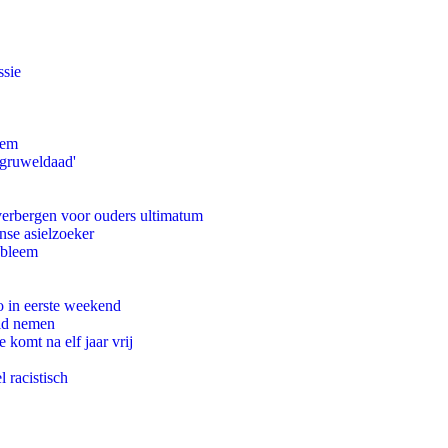
ssie
eem
'gruweldaad'
 verbergen voor ouders ultimatum
nse asielzoeker
obleem
o in eerste weekend
eid nemen
komt na elf jaar vrij
 racistisch