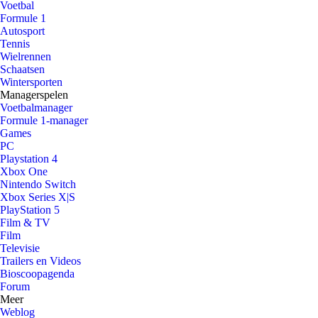
Voetbal
Formule 1
Autosport
Tennis
Wielrennen
Schaatsen
Wintersporten
Managerspelen
Voetbalmanager
Formule 1-manager
Games
PC
Playstation 4
Xbox One
Nintendo Switch
Xbox Series X|S
PlayStation 5
Film & TV
Film
Televisie
Trailers en Videos
Bioscoopagenda
Forum
Meer
Weblog