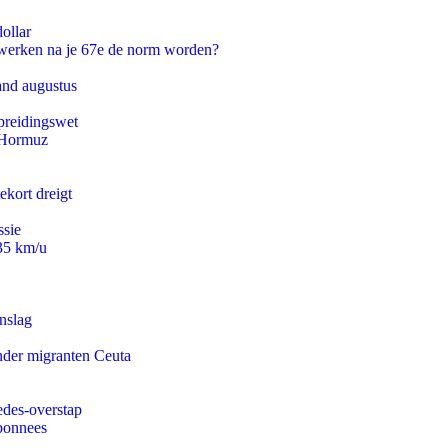
ollar
 werken na je 67e de norm worden?
and augustus
preidingswet
n Hormuz
ekort dreigt
ssie
235 km/u
nslag
onder migranten Ceuta
edes-overstap
abonnees