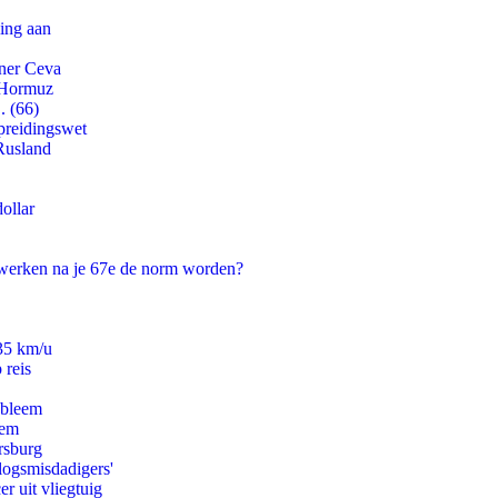
ling aan
tner Ceva
n Hormuz
. (66)
preidingswet
Rusland
ollar
 werken na je 67e de norm worden?
235 km/u
 reis
obleem
eem
rsburg
logsmisdadigers'
er uit vliegtuig