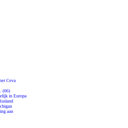
tner Ceva
. (66)
lijk in Europa
Rusland
ichigan
ling aan