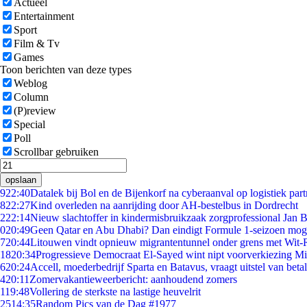
Actueel
Entertainment
Sport
Film & Tv
Games
Toon berichten van deze types
Weblog
Column
(P)review
Special
Poll
Scrollbar gebruiken
opslaan
9
22:40
Datalek bij Bol en de Bijenkorf na cyberaanval op logistiek par
8
22:27
Kind overleden na aanrijding door AH-bestelbus in Dordrecht
2
22:14
Nieuw slachtoffer in kindermisbruikzaak zorgprofessional Jan B
0
20:49
Geen Qatar en Abu Dhabi? Dan eindigt Formule 1-seizoen moge
7
20:44
Litouwen vindt opnieuw migrantentunnel onder grens met Wit-
18
20:34
Progressieve Democraat El-Sayed wint nipt voorverkiezing M
6
20:24
Accell, moederbedrijf Sparta en Batavus, vraagt uitstel van beta
4
20:11
Zomervakantieweerbericht: aanhoudend zomers
1
19:48
Vollering de sterkste na lastige heuvelrit
25
14:35
Random Pics van de Dag #1977