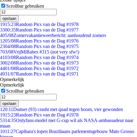
Scrollbar gebruiken
opslaan
19
15:23
Random Pics van de Dag #1978
33
00:35
Random Pics van de Dag #1977
4
05/08
Zomervakantieweerbericht: aanhoudend zomers
12
05/08
Random Pics van de Dag #1976
23
04/08
Random Pics van de Dag #1975
7
03/08
VrijMiBabes #315 (not very sfw!)
41
03/08
Random Pics van de Dag #1974
30
02/08
Random Pics van de Dag #1973
44
01/08
Random Pics van de Dag #1972
49
31/07
Random Pics van de Dag #1971
Opmerkelijk
Opmerkelijk
Scrollbar gebruiken
opslaan
1
20:11
Duitser (93) crasht met quad tegen boom, vier gewonden
19
15:23
Random Pics van de Dag #1978
53
14:35
Onlyfans-model met G-cup wil als NASA-ambassadeur naar
maan
10
11:27
Capibara's lopen Braziliaans parlementsgebouw Mato Grosso
binnen