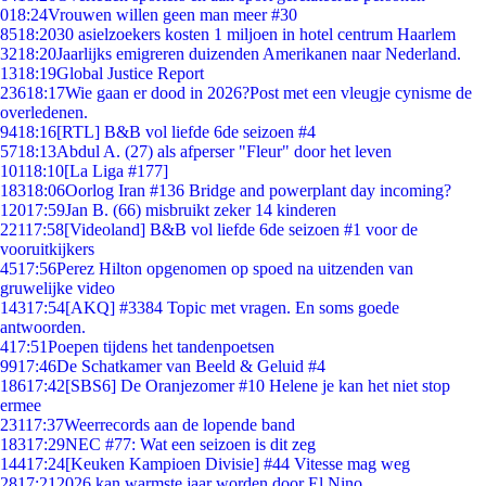
0
18:24
Vrouwen willen geen man meer #30
85
18:20
30 asielzoekers kosten 1 miljoen in hotel centrum Haarlem
32
18:20
Jaarlijks emigreren duizenden Amerikanen naar Nederland.
13
18:19
Global Justice Report
236
18:17
Wie gaan er dood in 2026?Post met een vleugje cynisme de
overledenen.
94
18:16
[RTL] B&B vol liefde 6de seizoen #4
57
18:13
Abdul A. (27) als afperser "Fleur" door het leven
101
18:10
[La Liga #177]
183
18:06
Oorlog Iran #136 Bridge and powerplant day incoming?
120
17:59
Jan B. (66) misbruikt zeker 14 kinderen
221
17:58
[Videoland] B&B vol liefde 6de seizoen #1 voor de
vooruitkijkers
45
17:56
Perez Hilton opgenomen op spoed na uitzenden van
gruwelijke video
143
17:54
[AKQ] #3384 Topic met vragen. En soms goede
antwoorden.
4
17:51
Poepen tijdens het tandenpoetsen
99
17:46
De Schatkamer van Beeld & Geluid #4
186
17:42
[SBS6] De Oranjezomer #10 Helene je kan het niet stop
ermee
231
17:37
Weerrecords aan de lopende band
183
17:29
NEC #77: Wat een seizoen is dit zeg
144
17:24
[Keuken Kampioen Divisie] #44 Vitesse mag weg
28
17:21
2026 kan warmste jaar worden door El Nino