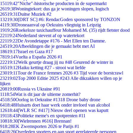
151
19:42
"Niche"-historische producten in de supermarkt
26
19:38
Woningtekort: dus ga je woningen slopen, logisch
265
19:31
Duitse Muziek #2
132
19:30
[DRT SC] #6: RendacGoden sponsored by TONZON
41
19:30
Droneaanval op Oekrains vliegtuig in Leipzig
19
19:26
Roekeloze taxichauffeur Mohamed M. (35) rijdt fietster dood
221
19:24
Nederland stevent af op watertekort
221
19:22
De Avondetappe #176 - Met Ellen ten Damme.
245
19:20
Afbeeldingen die je gemaakt hebt met AI
186
19:17
Israel en Gaza #17
78
19:14
Vuelta a España 2026 #1
222
19:12
Welk geurtje draag jij nu #48 Geurend de winter in
165
19:12
Haiku ketting #27 - strooi wat liefde
230
19:11
Tour de France femmes 2026 #3 Tijd voor de borstcrawl
232
19:02
Top 2000 Editie 2025 #243 Alle dikzakken willen op je
lijken
208
19:00
Russia vs Ukraine #91
11
18:54
Wat is dit jaar de ultieme zomerhit?
45
18:50
Oorlog in Oekraïne #1318 Drone baby drone
64
18:48
Huisarts doet haar werk onder invloed van alcohol
126
18:44
[WLR SC #417] Nieuw deel openen was kaputt
191
18:43
Politieke meme's en spotprenten #11
108
18:30
[Wielrennen #616] Brennan!
9
18:28
EK Zwemsporten 2026 te Parijs #1
64
18:26
Overleden sporters en aan sport gerelateerde personen