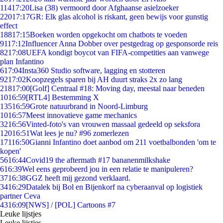
114
17:20
Lisa (38) vermoord door Afghaanse asielzoeker
220
17:17
GR: Elk glas alcohol is riskant, geen bewijs voor gunstig
effect
188
17:15
Boeken worden opgekocht om chatbots te voeden
91
17:12
Influencer Anna Dobber over pestgedrag op gesponsorde reis
82
17:08
UEFA kondigt boycot van FIFA-competities aan vanwege
plan Infantino
6
17:04
Insta360 Studio software, lagging en stotteren
92
17:02
Koopzegels sparen bij AH duurt straks 2x zo lang
218
17:00
[Golf] Centraal #18: Moving day, meestal naar beneden
10
16:59
[RTL4] Bestemming X
135
16:59
Grote natuurbrand in Noord-Limburg
10
16:57
Meest innovatieve game mechanics
32
16:56
Vinted-foto's van vrouwen massaal gedeeld op seksfora
120
16:51
Wat lees je nu? #96 zomerlezen
171
16:50
Gianni Infantino doet aanbod om 211 voetbalbonden 'om te
kopen'
56
16:44
Covid19 the aftermath #17 bananenmilkshake
6
16:39
Wel eens geprobeerd jou in een relatie te manipuleren?
37
16:38
GGZ heeft mij gezond verklaard.
34
16:29
Datalek bij Bol en Bijenkorf na cyberaanval op logistiek
partner Ceva
43
16:09
[NWS] / [POL] Cartoons #7
Leuke lijstjes
Leuke lijstjes