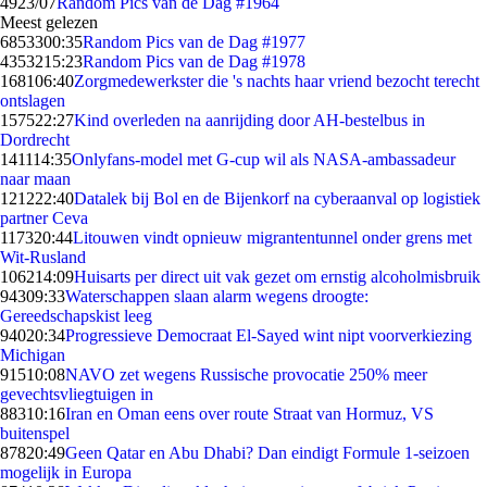
49
23/07
Random Pics van de Dag #1964
Meest gelezen
68533
00:35
Random Pics van de Dag #1977
43532
15:23
Random Pics van de Dag #1978
1681
06:40
Zorgmedewerkster die 's nachts haar vriend bezocht terecht
ontslagen
1575
22:27
Kind overleden na aanrijding door AH-bestelbus in
Dordrecht
1411
14:35
Onlyfans-model met G-cup wil als NASA-ambassadeur
naar maan
1212
22:40
Datalek bij Bol en de Bijenkorf na cyberaanval op logistiek
partner Ceva
1173
20:44
Litouwen vindt opnieuw migrantentunnel onder grens met
Wit-Rusland
1062
14:09
Huisarts per direct uit vak gezet om ernstig alcoholmisbruik
943
09:33
Waterschappen slaan alarm wegens droogte:
Gereedschapskist leeg
940
20:34
Progressieve Democraat El-Sayed wint nipt voorverkiezing
Michigan
915
10:08
NAVO zet wegens Russische provocatie 250% meer
gevechtsvliegtuigen in
883
10:16
Iran en Oman eens over route Straat van Hormuz, VS
buitenspel
878
20:49
Geen Qatar en Abu Dhabi? Dan eindigt Formule 1-seizoen
mogelijk in Europa