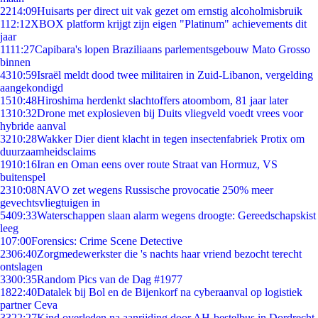
22
14:09
Huisarts per direct uit vak gezet om ernstig alcoholmisbruik
1
12:12
XBOX platform krijgt zijn eigen "Platinum" achievements dit
jaar
11
11:27
Capibara's lopen Braziliaans parlementsgebouw Mato Grosso
binnen
43
10:59
Israël meldt dood twee militairen in Zuid-Libanon, vergelding
aangekondigd
15
10:48
Hiroshima herdenkt slachtoffers atoombom, 81 jaar later
13
10:32
Drone met explosieven bij Duits vliegveld voedt vrees voor
hybride aanval
32
10:28
Wakker Dier dient klacht in tegen insectenfabriek Protix om
duurzaamheidsclaims
19
10:16
Iran en Oman eens over route Straat van Hormuz, VS
buitenspel
23
10:08
NAVO zet wegens Russische provocatie 250% meer
gevechtsvliegtuigen in
54
09:33
Waterschappen slaan alarm wegens droogte: Gereedschapskist
leeg
1
07:00
Forensics: Crime Scene Detective
23
06:40
Zorgmedewerkster die 's nachts haar vriend bezocht terecht
ontslagen
33
00:35
Random Pics van de Dag #1977
18
22:40
Datalek bij Bol en de Bijenkorf na cyberaanval op logistiek
partner Ceva
33
22:27
Kind overleden na aanrijding door AH-bestelbus in Dordrecht