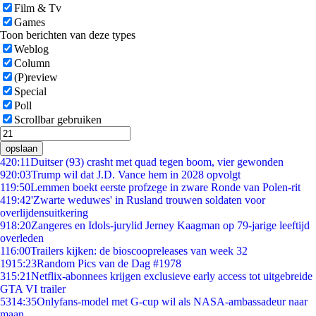
Film & Tv
Games
Toon berichten van deze types
Weblog
Column
(P)review
Special
Poll
Scrollbar gebruiken
opslaan
4
20:11
Duitser (93) crasht met quad tegen boom, vier gewonden
9
20:03
Trump wil dat J.D. Vance hem in 2028 opvolgt
1
19:50
Lemmen boekt eerste profzege in zware Ronde van Polen-rit
4
19:42
'Zwarte weduwes' in Rusland trouwen soldaten voor
overlijdensuitkering
9
18:20
Zangeres en Idols-jurylid Jerney Kaagman op 79-jarige leeftijd
overleden
1
16:00
Trailers kijken: de bioscoopreleases van week 32
19
15:23
Random Pics van de Dag #1978
3
15:21
Netflix-abonnees krijgen exclusieve early access tot uitgebreide
GTA VI trailer
53
14:35
Onlyfans-model met G-cup wil als NASA-ambassadeur naar
maan