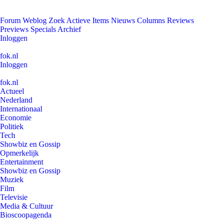
Forum
Weblog
Zoek
Actieve Items
Nieuws
Columns
Reviews
Previews
Specials
Archief
Inloggen
fok.nl
Inloggen
fok.nl
Actueel
Nederland
Internationaal
Economie
Politiek
Tech
Showbiz en Gossip
Opmerkelijk
Entertainment
Showbiz en Gossip
Muziek
Film
Televisie
Media & Cultuur
Bioscoopagenda