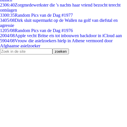
23
06:40
Zorgmedewerkster die 's nachts haar vriend bezocht terecht
ontslagen
33
00:35
Random Pics van de Dag #1977
34
05/08
Dirk sluit supermarkt op de Wallen na golf van diefstal en
agressie
12
05/08
Random Pics van de Dag #1976
20
04/08
Apple vecht Britse eis tot inbouwen backdoor in iCloud aan
59
04/08
Vrouw die asielzoekers hielp in Athene vermoord door
Afghaanse asielzoeker