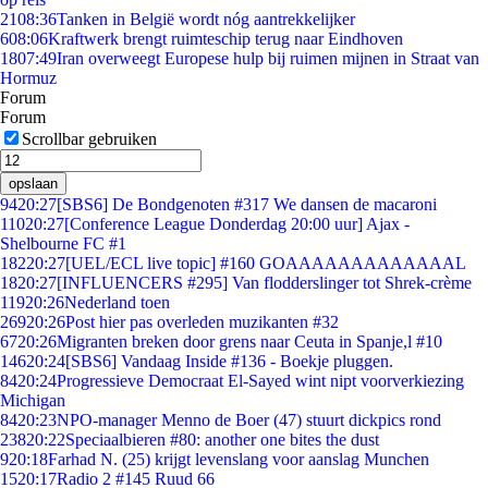
21
08:36
Tanken in België wordt nóg aantrekkelijker
6
08:06
Kraftwerk brengt ruimteschip terug naar Eindhoven
18
07:49
Iran overweegt Europese hulp bij ruimen mijnen in Straat van
Hormuz
Forum
Forum
Scrollbar gebruiken
opslaan
94
20:27
[SBS6] De Bondgenoten #317 We dansen de macaroni
110
20:27
[Conference League Donderdag 20:00 uur] Ajax -
Shelbourne FC #1
182
20:27
[UEL/ECL live topic] #160 GOAAAAAAAAAAAAAL
18
20:27
[INFLUENCERS #295] Van flodderslinger tot Shrek-crème
119
20:26
Nederland toen
269
20:26
Post hier pas overleden muzikanten #32
67
20:26
Migranten breken door grens naar Ceuta in Spanje,l #10
146
20:24
[SBS6] Vandaag Inside #136 - Boekje pluggen.
84
20:24
Progressieve Democraat El-Sayed wint nipt voorverkiezing
Michigan
84
20:23
NPO-manager Menno de Boer (47) stuurt dickpics rond
238
20:22
Speciaalbieren #80: another one bites the dust
9
20:18
Farhad N. (25) krijgt levenslang voor aanslag Munchen
15
20:17
Radio 2 #145 Ruud 66