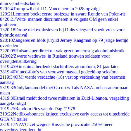
duurzaamheidsclaims
9
20:24
Trump wil dat J.D. Vance hem in 2028 opvolgt
1
20:21
Lemmen boekt eerste profzege in zware Ronde van Polen-rit
84
20:21
'Witte' mannen discrimineren is volgens OM geen enkel
probleem
13
20:18
Drone met explosieven bij Duits vliegveld voedt vrees voor
hybride aanval
9
20:10
Zangeres en Idols-jurylid Jerney Kaagman op 79-jarige leeftijd
overleden
22
20:05
Huisarts per direct uit vak gezet om ernstig alcoholmisbruik
4
20:02
'Zwarte weduwes' in Rusland trouwen soldaten voor
overlijdensuitkering
15
19:45
Hiroshima herdenkt slachtoffers atoombom, 81 jaar later
38
19:40
Vinted-foto's van vrouwen massaal gedeeld op seksfora
21
19:34
OM: vierde verdachte (18) vast op verdenking van beramen
aanslag
53
19:33
Onlyfans-model met G-cup wil als NASA-ambassadeur naar
maan
43
19:30
Israël meldt dood twee militairen in Zuid-Libanon, vergelding
aangekondigd
19
19:25
Random Pics van de Dag #1978
3
19:22
Netflix-abonnees krijgen exclusieve early access tot uitgebreide
GTA VI trailer
23
19:17
NAVO zet wegens Russische provocatie 250% meer
gevechtsvliegtuigen in