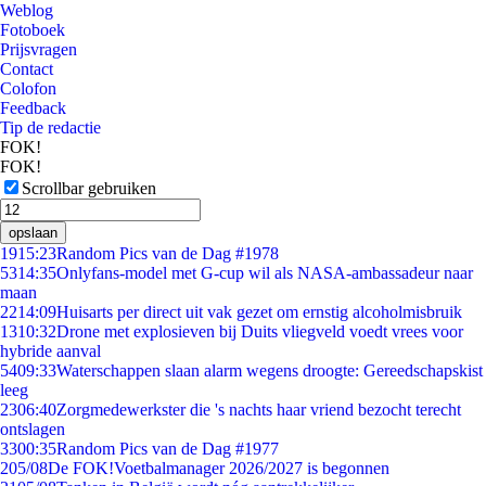
Weblog
Fotoboek
Prijsvragen
Contact
Colofon
Feedback
Tip de redactie
FOK!
FOK!
Scrollbar gebruiken
opslaan
19
15:23
Random Pics van de Dag #1978
53
14:35
Onlyfans-model met G-cup wil als NASA-ambassadeur naar
maan
22
14:09
Huisarts per direct uit vak gezet om ernstig alcoholmisbruik
13
10:32
Drone met explosieven bij Duits vliegveld voedt vrees voor
hybride aanval
54
09:33
Waterschappen slaan alarm wegens droogte: Gereedschapskist
leeg
23
06:40
Zorgmedewerkster die 's nachts haar vriend bezocht terecht
ontslagen
33
00:35
Random Pics van de Dag #1977
2
05/08
De FOK!Voetbalmanager 2026/2027 is begonnen