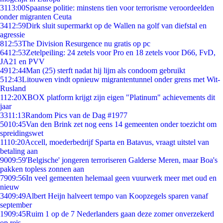
31
13:00
Spaanse politie: minstens tien voor terrorisme veroordeelden
onder migranten Ceuta
34
12:59
Dirk sluit supermarkt op de Wallen na golf van diefstal en
agressie
8
12:53
The Division Resurgence nu gratis op pc
64
12:53
Zetelpeiling: 24 zetels voor Pro en 18 zetels voor D66, FvD,
JA21 en PVV
49
12:44
Man (25) sterft nadat hij lijm als condoom gebruikt
5
12:43
Litouwen vindt opnieuw migrantentunnel onder grens met Wit-
Rusland
1
12:20
XBOX platform krijgt zijn eigen "Platinum" achievements dit
jaar
33
11:13
Random Pics van de Dag #1977
50
10:45
Van den Brink zet nog eens 14 gemeenten onder toezicht om
spreidingswet
11
10:20
Accell, moederbedrijf Sparta en Batavus, vraagt uitstel van
betaling aan
90
09:59
'Belgische' jongeren terroriseren Galderse Meren, maar Boa's
pakken topless zonnen aan
79
09:56
In veel gemeenten helemaal geen vuurwerk meer met oud en
nieuw
34
09:49
Albert Heijn halveert tempo van Koopzegels sparen vanaf
september
19
09:45
Ruim 1 op de 7 Nederlanders gaan deze zomer onverzekerd
op reis