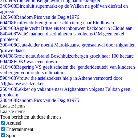
21
05/08
Tanken in België wordt nóg aantrekkelijker
34
05/08
Dirk sluit supermarkt op de Wallen na golf van diefstal en
agressie
12
05/08
Random Pics van de Dag #1976
6
04/08
Kraftwerk brengt ruimteschip terug naar Eindhoven
20
04/08
Apple vecht Britse eis tot inbouwen backdoor in iCloud aan
84
04/08
'Witte' mannen discrimineren is volgens OM geen enkel
probleem
30
04/08
Ceuta-leider noemt Marokkaanse grensaanval door migranten
'gruweldaad'
6
04/08
Grote natuurbrand Boschhuizerbergen groeit naar 100 hectare
6
04/08
FOK! was even down
41
04/08
Regering VS geeft scholen die 'genderidentiteit' van kinderen
verbergen voor ouders ultimatum
59
04/08
Vrouw die asielzoekers hielp in Athene vermoord door
Afghaanse asielzoeker
25
04/08
Lekker op vakantie naar Afghanistan volgens Taliban geen
probleem
23
04/08
Random Pics van de Dag #1975
Laatste items
Laatste items
Toon berichten uit deze thema's
Actueel
Entertainment
Sport