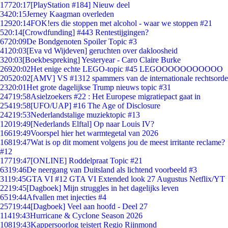
177
20:17
[PlayStation #184] Nieuw deel
34
20:15
Jerney Kaagman overleden
129
20:14
FOK!ers die stoppen met alcohol - waar we stoppen #21
5
20:14
[Crowdfunding] #443 Rentestijgingen?
67
20:09
De Bondgenoten Spoiler Topic #3
41
20:03
[Eva vd Wijdeven] geruchten over dakloosheid
3
20:03
[Boekbespreking] Yesteryear - Caro Claire Burke
269
20:02
Het enige echte LEGO-topic #45 LEGOOOOOOOOOOO
205
20:02
[AMV] VS #1312 spammers van de internationale rechtsorde
23
20:01
Het grote dagelijkse Trump nieuws topic #31
247
19:58
Asielzoekers #22 : Het Europese migratiepact gaat in
254
19:58
[UFO/UAP] #16 The Age of Disclosure
242
19:53
Nederlandstalige muziektopic #13
120
19:49
[Nederlands Elftal] Op naar Louis IV?
166
19:49
Voorspel hier het warmtegetal van 2026
168
19:47
Wat is op dit moment volgens jou de meest irritante reclame?
#12
177
19:47
[ONLINE] Roddelpraat Topic #21
63
19:46
De neergang van Duitsland als lichtend voorbeeld #3
31
19:45
GTA VI #12 GTA VI Extended look 27 Augustus Netflix/YT
22
19:45
[Dagboek] Mijn struggles in het dagelijks leven
65
19:44
Afvallen met injecties #4
257
19:44
[Dagboek] Veel aan hoofd - Deel 27
114
19:43
Hurricane & Cyclone Season 2026
108
19:43
Kappersoorlog teistert Regio Rijnmond