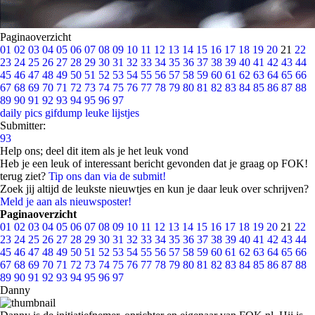
Paginaoverzicht
01
02
03
04
05
06
07
08
09
10
11
12
13
14
15
16
17
18
19
20
21
22
23
24
25
26
27
28
29
30
31
32
33
34
35
36
37
38
39
40
41
42
43
44
45
46
47
48
49
50
51
52
53
54
55
56
57
58
59
60
61
62
63
64
65
66
67
68
69
70
71
72
73
74
75
76
77
78
79
80
81
82
83
84
85
86
87
88
89
90
91
92
93
94
95
96
97
daily pics
gifdump
leuke lijstjes
Submitter:
93
Help ons; deel dit item als je het leuk vond
Heb je een leuk of interessant bericht gevonden dat je graag op FOK!
terug ziet?
Tip ons dan via de submit!
Zoek jij altijd de leukste nieuwtjes en kun je daar leuk over schrijven?
Meld je aan als nieuwsposter!
Paginaoverzicht
01
02
03
04
05
06
07
08
09
10
11
12
13
14
15
16
17
18
19
20
21
22
23
24
25
26
27
28
29
30
31
32
33
34
35
36
37
38
39
40
41
42
43
44
45
46
47
48
49
50
51
52
53
54
55
56
57
58
59
60
61
62
63
64
65
66
67
68
69
70
71
72
73
74
75
76
77
78
79
80
81
82
83
84
85
86
87
88
89
90
91
92
93
94
95
96
97
Danny