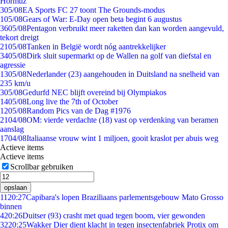
Hormuz
3
05/08
EA Sports FC 27 toont The Grounds-modus
1
05/08
Gears of War: E-Day open beta begint 6 augustus
36
05/08
Pentagon verbruikt meer raketten dan kan worden aangevuld,
tekort dreigt
21
05/08
Tanken in België wordt nóg aantrekkelijker
34
05/08
Dirk sluit supermarkt op de Wallen na golf van diefstal en
agressie
13
05/08
Nederlander (23) aangehouden in Duitsland na snelheid van
235 km/u
3
05/08
Gedurfd NEC blijft overeind bij Olympiakos
14
05/08
Long live the 7th of October
12
05/08
Random Pics van de Dag #1976
21
04/08
OM: vierde verdachte (18) vast op verdenking van beramen
aanslag
17
04/08
Italiaanse vrouw wint 1 miljoen, gooit kraslot per abuis weg
Actieve items
Actieve items
Scrollbar gebruiken
opslaan
11
20:27
Capibara's lopen Braziliaans parlementsgebouw Mato Grosso
binnen
4
20:26
Duitser (93) crasht met quad tegen boom, vier gewonden
32
20:25
Wakker Dier dient klacht in tegen insectenfabriek Protix om