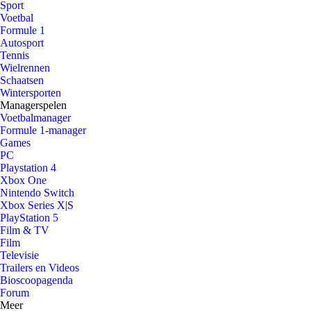
Sport
Voetbal
Formule 1
Autosport
Tennis
Wielrennen
Schaatsen
Wintersporten
Managerspelen
Voetbalmanager
Formule 1-manager
Games
PC
Playstation 4
Xbox One
Nintendo Switch
Xbox Series X|S
PlayStation 5
Film & TV
Film
Televisie
Trailers en Videos
Bioscoopagenda
Forum
Meer