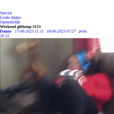
Special
Leuke lijstjes
Opmerkelijk
Weekend gifdump #123
Danny
17-06-2023 11:11
18-06-2023 07:27
print
20
22