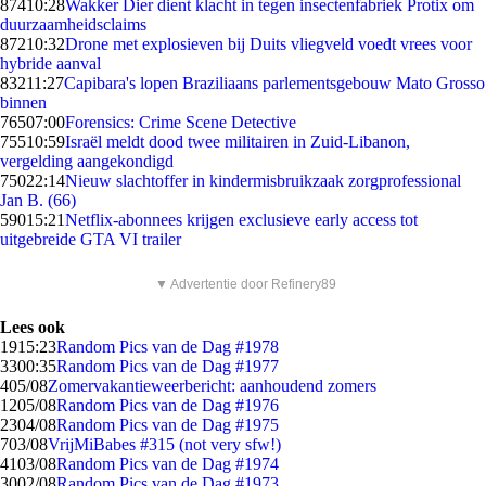
874
10:28
Wakker Dier dient klacht in tegen insectenfabriek Protix om
duurzaamheidsclaims
872
10:32
Drone met explosieven bij Duits vliegveld voedt vrees voor
hybride aanval
832
11:27
Capibara's lopen Braziliaans parlementsgebouw Mato Grosso
binnen
765
07:00
Forensics: Crime Scene Detective
755
10:59
Israël meldt dood twee militairen in Zuid-Libanon,
vergelding aangekondigd
750
22:14
Nieuw slachtoffer in kindermisbruikzaak zorgprofessional
Jan B. (66)
590
15:21
Netflix-abonnees krijgen exclusieve early access tot
uitgebreide GTA VI trailer
▼ Advertentie door Refinery89
Lees ook
19
15:23
Random Pics van de Dag #1978
33
00:35
Random Pics van de Dag #1977
4
05/08
Zomervakantieweerbericht: aanhoudend zomers
12
05/08
Random Pics van de Dag #1976
23
04/08
Random Pics van de Dag #1975
7
03/08
VrijMiBabes #315 (not very sfw!)
41
03/08
Random Pics van de Dag #1974
30
02/08
Random Pics van de Dag #1973