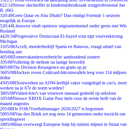
6
22:14
Nieuw slachtoffer in kindermisbruikzaak zorgprofessional Jan
B. (66)
3
20:49
Geen Qatar en Abu Dhabi? Dan eindigt Formule 1-seizoen
mogelijk in Europa
5
20:44
Litouwen vindt opnieuw migrantentunnel onder grens met Wit-
Rusland
44
20:34
Progressieve Democraat El-Sayed wint nipt voorverkiezing
Michigan
11
05/08
Accell, moederbedrijf Sparta en Batavus, vraagt uitstel van
betaling aan
4
05/08
Zomervakantieweerbericht: aanhoudend zomers
1
05/08
Vollering de sterkste na lastige heuvelrit
8
05/08
The Division Resurgence nu gratis op pc
36
05/08
Hackers roven Coldcard-bitcoinwallets leeg voor 114 miljoen
dollar
45
05/08
Doorwerken na AOW-leeftijd vaker vastgelegd in cao's, moet
werken na je 67e de norm worden?
38
05/08
Vinted-foto's van vrouwen massaal gedeeld op seksfora
1
05/08
Nieuwe XBOX Game Pass titels voor de eerste helft van de
maand augustus
2
05/08
De FOK!Voetbalmanager 2026/2027 is begonnen
50
05/08
Van den Brink zet nog eens 14 gemeenten onder toezicht om
spreidingswet
18
05/08
Iran overweegt Europese hulp bij ruimen mijnen in Straat van