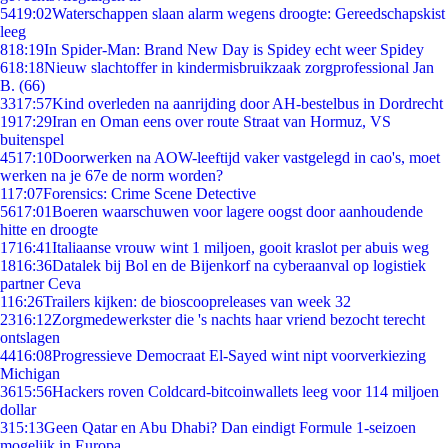
54
19:02
Waterschappen slaan alarm wegens droogte: Gereedschapskist
leeg
8
18:19
In Spider-Man: Brand New Day is Spidey echt weer Spidey
6
18:18
Nieuw slachtoffer in kindermisbruikzaak zorgprofessional Jan
B. (66)
33
17:57
Kind overleden na aanrijding door AH-bestelbus in Dordrecht
19
17:29
Iran en Oman eens over route Straat van Hormuz, VS
buitenspel
45
17:10
Doorwerken na AOW-leeftijd vaker vastgelegd in cao's, moet
werken na je 67e de norm worden?
1
17:07
Forensics: Crime Scene Detective
56
17:01
Boeren waarschuwen voor lagere oogst door aanhoudende
hitte en droogte
17
16:41
Italiaanse vrouw wint 1 miljoen, gooit kraslot per abuis weg
18
16:36
Datalek bij Bol en de Bijenkorf na cyberaanval op logistiek
partner Ceva
1
16:26
Trailers kijken: de bioscoopreleases van week 32
23
16:12
Zorgmedewerkster die 's nachts haar vriend bezocht terecht
ontslagen
44
16:08
Progressieve Democraat El-Sayed wint nipt voorverkiezing
Michigan
36
15:56
Hackers roven Coldcard-bitcoinwallets leeg voor 114 miljoen
dollar
3
15:13
Geen Qatar en Abu Dhabi? Dan eindigt Formule 1-seizoen
mogelijk in Europa