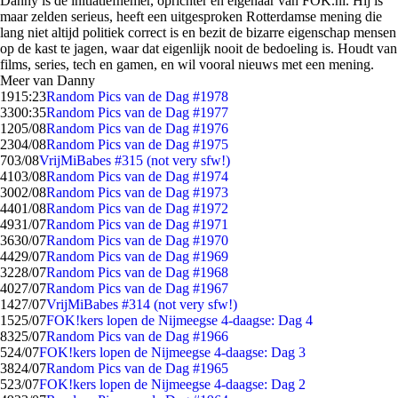
Danny is de initiatiefnemer, oprichter en eigenaar van FOK.nl. Hij is
maar zelden serieus, heeft een uitgesproken Rotterdamse mening die
lang niet altijd politiek correct is en bezit de bizarre eigenschap mensen
op de kast te jagen, waar dat eigenlijk nooit de bedoeling is. Houdt van
films, series, tech en gamen, en wil vooral nieuws met een mening.
Meer van Danny
19
15:23
Random Pics van de Dag #1978
33
00:35
Random Pics van de Dag #1977
12
05/08
Random Pics van de Dag #1976
23
04/08
Random Pics van de Dag #1975
7
03/08
VrijMiBabes #315 (not very sfw!)
41
03/08
Random Pics van de Dag #1974
30
02/08
Random Pics van de Dag #1973
44
01/08
Random Pics van de Dag #1972
49
31/07
Random Pics van de Dag #1971
36
30/07
Random Pics van de Dag #1970
44
29/07
Random Pics van de Dag #1969
32
28/07
Random Pics van de Dag #1968
40
27/07
Random Pics van de Dag #1967
14
27/07
VrijMiBabes #314 (not very sfw!)
15
25/07
FOK!kers lopen de Nijmeegse 4-daagse: Dag 4
83
25/07
Random Pics van de Dag #1966
5
24/07
FOK!kers lopen de Nijmeegse 4-daagse: Dag 3
38
24/07
Random Pics van de Dag #1965
5
23/07
FOK!kers lopen de Nijmeegse 4-daagse: Dag 2