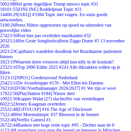
50
02:08
Het grote dagelijkse Trump nieuws topic #31
181
01:55
[ONLINE] Roddelpraat Topic #21
144
00:29
[AKQ] #3384 Topic met vragen. En soms goede
antwoorden.
51
00:26
Perez Hilton opgenomen op spoed na uitzenden van
gruwelijke video
274
23:56
Post hier pas overleden muzikanten #32
203
23:24
Het Grote Songfestivalfeest Ziggo Dome #5 13 november
2026
20
23:23
Capibara's wandelen doodleuk het Braziliaanse parlement
binnen
18
23:19
Waarom doen vrouwen altijd hun telly in de kontzak?
233
23:16
Top 2000 Editie 2025 #243 Alle dikzakken willen op je
lijken
51
23:11
[NPO1] Goedenavond Nederland
254
23:11
De Avondetappe #176 - Met Ellen ten Damme.
76
23:01
[FOK!Voetbalmanager 2026/2027] #1 We zijn er weer
179
22:56
[PlayStation #184] Nieuw deel
109
22:56
Kapper Walat (27) slachtoffer van vernielingen
60
22:52
Jerney Kaagman overleden
255
22:48
[UFO/UAP] #16 The Age of Disclosure
75
22:48
Het Moestuintopic #37 Bloesem in de bomen
55
22:46
[Netflix Games] #1
267
22:44
Banken met hoge rente topic #95 - Dichter naar de 0
11
22:40
Levenslang voor man die inreed op betogers in München