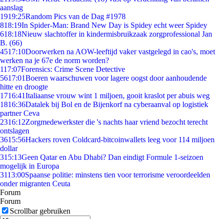
aanslag
19
19:25
Random Pics van de Dag #1978
8
18:19
In Spider-Man: Brand New Day is Spidey echt weer Spidey
6
18:18
Nieuw slachtoffer in kindermisbruikzaak zorgprofessional Jan
B. (66)
45
17:10
Doorwerken na AOW-leeftijd vaker vastgelegd in cao's, moet
werken na je 67e de norm worden?
1
17:07
Forensics: Crime Scene Detective
56
17:01
Boeren waarschuwen voor lagere oogst door aanhoudende
hitte en droogte
17
16:41
Italiaanse vrouw wint 1 miljoen, gooit kraslot per abuis weg
18
16:36
Datalek bij Bol en de Bijenkorf na cyberaanval op logistiek
partner Ceva
23
16:12
Zorgmedewerkster die 's nachts haar vriend bezocht terecht
ontslagen
36
15:56
Hackers roven Coldcard-bitcoinwallets leeg voor 114 miljoen
dollar
3
15:13
Geen Qatar en Abu Dhabi? Dan eindigt Formule 1-seizoen
mogelijk in Europa
31
13:00
Spaanse politie: minstens tien voor terrorisme veroordeelden
onder migranten Ceuta
Forum
Forum
Scrollbar gebruiken