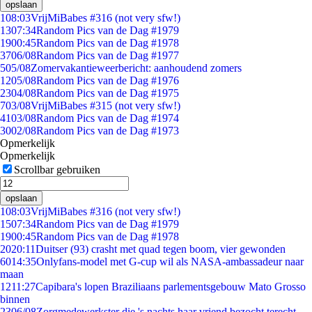
opslaan
1
08:03
VrijMiBabes #316 (not very sfw!)
13
07:34
Random Pics van de Dag #1979
19
00:45
Random Pics van de Dag #1978
37
06/08
Random Pics van de Dag #1977
5
05/08
Zomervakantieweerbericht: aanhoudend zomers
12
05/08
Random Pics van de Dag #1976
23
04/08
Random Pics van de Dag #1975
7
03/08
VrijMiBabes #315 (not very sfw!)
41
03/08
Random Pics van de Dag #1974
30
02/08
Random Pics van de Dag #1973
Opmerkelijk
Opmerkelijk
Scrollbar gebruiken
opslaan
1
08:03
VrijMiBabes #316 (not very sfw!)
15
07:34
Random Pics van de Dag #1979
19
00:45
Random Pics van de Dag #1978
20
20:11
Duitser (93) crasht met quad tegen boom, vier gewonden
60
14:35
Onlyfans-model met G-cup wil als NASA-ambassadeur naar
maan
12
11:27
Capibara's lopen Braziliaans parlementsgebouw Mato Grosso
binnen
23
06/08
Zorgmedewerkster die 's nachts haar vriend bezocht terecht