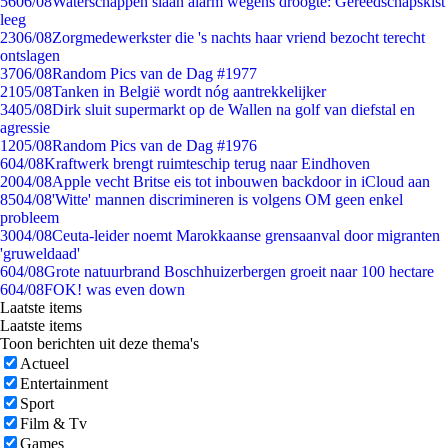
56
06/08
Waterschappen slaan alarm wegens droogte: Gereedschapskist
leeg
23
06/08
Zorgmedewerkster die 's nachts haar vriend bezocht terecht
ontslagen
37
06/08
Random Pics van de Dag #1977
21
05/08
Tanken in België wordt nóg aantrekkelijker
34
05/08
Dirk sluit supermarkt op de Wallen na golf van diefstal en
agressie
12
05/08
Random Pics van de Dag #1976
6
04/08
Kraftwerk brengt ruimteschip terug naar Eindhoven
20
04/08
Apple vecht Britse eis tot inbouwen backdoor in iCloud aan
85
04/08
'Witte' mannen discrimineren is volgens OM geen enkel
probleem
30
04/08
Ceuta-leider noemt Marokkaanse grensaanval door migranten
'gruweldaad'
6
04/08
Grote natuurbrand Boschhuizerbergen groeit naar 100 hectare
6
04/08
FOK! was even down
Laatste items
Laatste items
Toon berichten uit deze thema's
Actueel
Entertainment
Sport
Film & Tv
Games