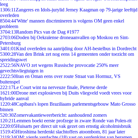
leeg
13
06:11
Zangeres en Idols-jurylid Jerney Kaagman op 79-jarige leeftijd
overleden
85
04:44
'Witte' mannen discrimineren is volgens OM geen enkel
probleem
37
04:13
Random Pics van de Dag #1977
27
03:06
Doden bij Oekraïense droneaanvallen op Moskou en Sint-
Petersburg
34
01:01
Kind overleden na aanrijding door AH-bestelbus in Dordrecht
53
00:28
Van den Brink zet nog eens 14 gemeenten onder toezicht om
spreidingswet
25
22:56
NAVO zet wegens Russische provocatie 250% meer
gevechtsvliegtuigen in
22
22:50
Iran en Oman eens over route Straat van Hormuz, VS
buitenspel
2
22:17
Le Court wint na nerveuze finale, Pieterse derde
16
21:00
Drone met explosieven bij Duits vliegveld voedt vrees voor
hybride aanval
12
20:48
Capibara's lopen Braziliaans parlementsgebouw Mato Grosso
binnen
5
20:30
Zomervakantieweerbericht: aanhoudend zomers
1
20:21
Lemmen boekt eerste profzege in zware Ronde van Polen-rit
22
20:05
Huisarts per direct uit vak gezet om ernstig alcoholmisbruik
15
19:45
Hiroshima herdenkt slachtoffers atoombom, 81 jaar later
21
19:34
OM: vierde verdachte (18) vast op verdenking van beramen