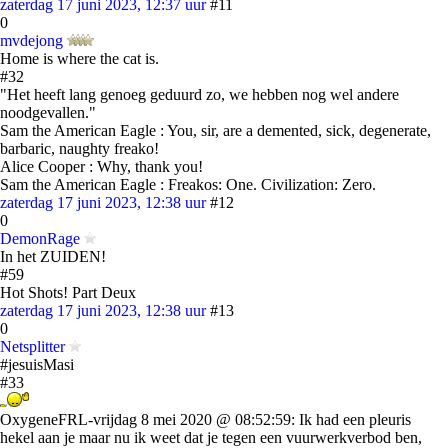
zaterdag 17 juni 2023, 12:37 uur
#11
0
mvdejong
Home is where the cat is.
#32
"Het heeft lang genoeg geduurd zo, we hebben nog wel andere
noodgevallen."
Sam the American Eagle : You, sir, are a demented, sick, degenerate,
barbaric, naughty freako!
Alice Cooper : Why, thank you!
Sam the American Eagle : Freakos: One. Civilization: Zero.
zaterdag 17 juni 2023, 12:38 uur
#12
0
DemonRage
In het ZUIDEN!
#59
Hot Shots! Part Deux
zaterdag 17 juni 2023, 12:38 uur
#13
0
Netsplitter
#jesuisMasi
#33
OxygeneFRL-vrijdag 8 mei 2020 @ 08:52:59: Ik had een pleuris
hekel aan je maar nu ik weet dat je tegen een vuurwerkverbod ben,