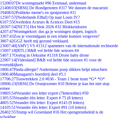
152
08:07
De woningmarkt #96 Eenmaal, andermaal
214
08:03
[SBS6] De Bondgenoten #317 We dansen de macaroni
194
08:02
Politieke meme's en spotprenten #11
125
07:57
[Nederlands Elftal] Op naar Louis IV?
61
07:55
Overleden Acteurs & Actrices Deel #15
265
07:54
[NET5] Het blok 2026 #32 Blokkendozen
42
07:47
Woningtekort: dus ga je woningen slopen, logisch
33
07:43
Zou je vreemdgaan in een relatie kunnen vergeven?
38
07:42
GGZ heeft mij gezond verklaard.
230
07:40
[AMV] VS #1312 spammers van de internationale rechtsorde
150
07:18
[RTL] B&B vol liefde 6de seizoen #4
54
07:17
Oorlog in Oekraïne #1318 Drone baby drone
229
07:14
[Videoland] B&B vol liefde 6de seizoen #1 voor de
vooruitkijkers
18
06:47
Pinda-allergie? Andermans poep slikken helpt misschien
18
06:40
Managarm's boerderij deel #5.1
177
06:27
Touwtrekken 2.0 #636 - Team 1 beste team *G* *O*
189
06:23
[SBS6] De Oranjezomer #10 Helene je kan het niet stop
ermee
198
05:54
Verander een letter expert (7lettereditie) #50
13
05:53
Verander één letter. Expert # 75 (8 letters)
48
05:52
Verander één letter: Expert #143 (9 letters)
141
05:51
Verander één letter: Expert #91 (10 letters)
204
02:55
Trump wil Groenland #16 Het opengrensbeleid is de
schuldige