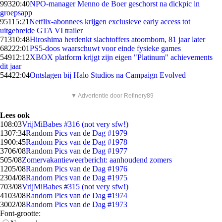
993
20:40
NPO-manager Menno de Boer geschorst na dickpic in
groepsapp
951
15:21
Netflix-abonnees krijgen exclusieve early access tot
uitgebreide GTA VI trailer
713
10:48
Hiroshima herdenkt slachtoffers atoombom, 81 jaar later
682
22:01
PS5-doos waarschuwt voor einde fysieke games
549
12:12
XBOX platform krijgt zijn eigen "Platinum" achievements
dit jaar
544
22:04
Ontslagen bij Halo Studios na Campaign Evolved
▼ Advertentie door Refinery89
Lees ook
1
08:03
VrijMiBabes #316 (not very sfw!)
13
07:34
Random Pics van de Dag #1979
19
00:45
Random Pics van de Dag #1978
37
06/08
Random Pics van de Dag #1977
5
05/08
Zomervakantieweerbericht: aanhoudend zomers
12
05/08
Random Pics van de Dag #1976
23
04/08
Random Pics van de Dag #1975
7
03/08
VrijMiBabes #315 (not very sfw!)
41
03/08
Random Pics van de Dag #1974
30
02/08
Random Pics van de Dag #1973
Font-grootte: