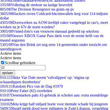
5
05/08
Zomervakantieweerbericht: aanhoudend zomers
1
05/08
Vollering de sterkste na lastige heuvelrit
8
05/08
The Division Resurgence nu gratis op pc
36
05/08
Hackers roven Coldcard-bitcoinwallets leeg voor 114 miljoen
dollar
45
05/08
Doorwerken na AOW-leeftijd vaker vastgelegd in cao's, moet
werken na je 67e de norm worden?
39
05/08
Vinted-foto's van vrouwen massaal gedeeld op seksfora
1
05/08
Nieuwe XBOX Game Pass titels voor de eerste helft van de
maand augustus
53
05/08
Van den Brink zet nog eens 14 gemeenten onder toezicht om
spreidingswet
Actieve items
Actieve items
Scrollbar gebruiken
opslaan
9
10:11
Dikke Van Dale neemt 'vulvalippen' op: 'stigma op
schaamlippen doorbreken'
18
10:11
Random Pics van de Dag #1979
9
10:10
Peter Faber (82) overleden
6
10:07
Denemarken pakt AI-gebruik in scholen aan: extra mondelinge
examens
3
10:02
Meta krijgt half miljard boete voor mentale schade bij jongeren
56
09:59
Israël meldt dood twee militairen in Zuid-Libanon, vergelding