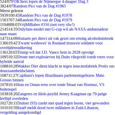
5
24/07
FOK!kers lopen de Nijmeegse 4-daagse: Dag 3
38
24/07
Random Pics van de Dag #1965
Meest gelezen
59391
00:45
Random Pics van de Dag #1978
15637
07:34
Random Pics van de Dag #1979
11048
08:03
VrijMiBabes #316 (not very sfw!)
2145
14:35
Onlyfans-model met G-cup wil als NASA-ambassadeur
naar maan
1473
14:09
Huisarts per direct uit vak gezet om ernstig alcoholmisbruik
1366
19:42
'Zwarte weduwes' in Rusland trouwen soldaten voor
overlijdensuitkering
1361
20:03
Trump wil dat J.D. Vance hem in 2028 opvolgt
1095
10:32
Drone met explosieven bij Duits vliegveld voedt vrees voor
hybride aanval
1088
10:28
Wakker Dier dient klacht in tegen insectenfabriek Protix om
duurzaamheidsclaims
1087
11:27
Capibara's lopen Braziliaans parlementsgebouw Mato
Grosso binnen
1078
10:16
Iran en Oman eens over route Straat van Hormuz, VS
buitenspel
1038
18:20
Zangeres en Idols-jurylid Jerney Kaagman op 79-jarige
leeftijd overleden
1027
20:11
Duitser (93) crasht met quad tegen boom, vier gewonden
1010
10:59
Israël meldt dood twee militairen in Zuid-Libanon,
vergelding aangekondigd