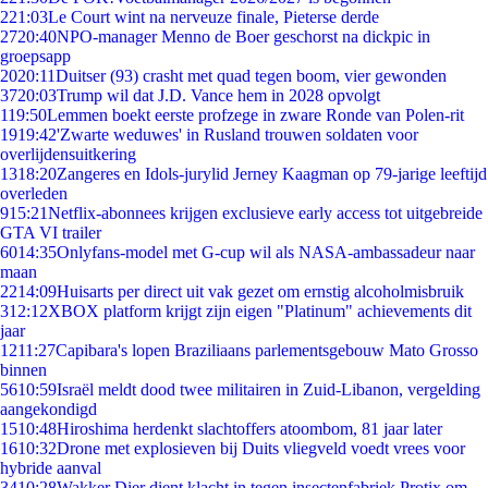
2
21:03
Le Court wint na nerveuze finale, Pieterse derde
27
20:40
NPO-manager Menno de Boer geschorst na dickpic in
groepsapp
20
20:11
Duitser (93) crasht met quad tegen boom, vier gewonden
37
20:03
Trump wil dat J.D. Vance hem in 2028 opvolgt
1
19:50
Lemmen boekt eerste profzege in zware Ronde van Polen-rit
19
19:42
'Zwarte weduwes' in Rusland trouwen soldaten voor
overlijdensuitkering
13
18:20
Zangeres en Idols-jurylid Jerney Kaagman op 79-jarige leeftijd
overleden
9
15:21
Netflix-abonnees krijgen exclusieve early access tot uitgebreide
GTA VI trailer
60
14:35
Onlyfans-model met G-cup wil als NASA-ambassadeur naar
maan
22
14:09
Huisarts per direct uit vak gezet om ernstig alcoholmisbruik
3
12:12
XBOX platform krijgt zijn eigen "Platinum" achievements dit
jaar
12
11:27
Capibara's lopen Braziliaans parlementsgebouw Mato Grosso
binnen
56
10:59
Israël meldt dood twee militairen in Zuid-Libanon, vergelding
aangekondigd
15
10:48
Hiroshima herdenkt slachtoffers atoombom, 81 jaar later
16
10:32
Drone met explosieven bij Duits vliegveld voedt vrees voor
hybride aanval
34
10:28
Wakker Dier dient klacht in tegen insectenfabriek Protix om