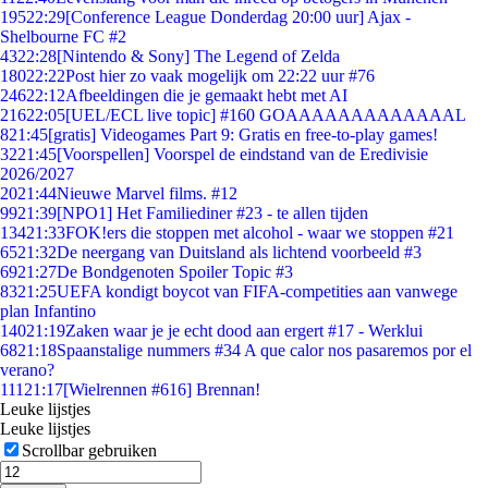
195
22:29
[Conference League Donderdag 20:00 uur] Ajax -
Shelbourne FC #2
43
22:28
[Nintendo & Sony] The Legend of Zelda
180
22:22
Post hier zo vaak mogelijk om 22:22 uur #76
246
22:12
Afbeeldingen die je gemaakt hebt met AI
216
22:05
[UEL/ECL live topic] #160 GOAAAAAAAAAAAAAL
8
21:45
[gratis] Videogames Part 9: Gratis en free-to-play games!
32
21:45
[Voorspellen] Voorspel de eindstand van de Eredivisie
2026/2027
20
21:44
Nieuwe Marvel films. #12
99
21:39
[NPO1] Het Familiediner #23 - te allen tijden
134
21:33
FOK!ers die stoppen met alcohol - waar we stoppen #21
65
21:32
De neergang van Duitsland als lichtend voorbeeld #3
69
21:27
De Bondgenoten Spoiler Topic #3
83
21:25
UEFA kondigt boycot van FIFA-competities aan vanwege
plan Infantino
140
21:19
Zaken waar je je echt dood aan ergert #17 - Werklui
68
21:18
Spaanstalige nummers #34 A que calor nos pasaremos por el
verano?
111
21:17
[Wielrennen #616] Brennan!
Leuke lijstjes
Leuke lijstjes
Scrollbar gebruiken