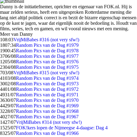
Danny is de initiatiefnemer, oprichter en eigenaar van FOK.nl. Hij is
maar zelden serieus, heeft een uitgesproken Rotterdamse mening die
lang niet altijd politiek correct is en bezit de bizarre eigenschap mensen
op de kast te jagen, waar dat eigenlijk nooit de bedoeling is. Houdt van
films, series, tech en gamen, en wil vooral nieuws met een mening.
Meer van Danny
1
08:03
VrijMiBabes #316 (not very sfw!)
18
07:34
Random Pics van de Dag #1979
19
00:45
Random Pics van de Dag #1978
37
06/08
Random Pics van de Dag #1977
12
05/08
Random Pics van de Dag #1976
23
04/08
Random Pics van de Dag #1975
7
03/08
VrijMiBabes #315 (not very sfw!)
41
03/08
Random Pics van de Dag #1974
30
02/08
Random Pics van de Dag #1973
44
01/08
Random Pics van de Dag #1972
49
31/07
Random Pics van de Dag #1971
36
30/07
Random Pics van de Dag #1970
44
29/07
Random Pics van de Dag #1969
32
28/07
Random Pics van de Dag #1968
40
27/07
Random Pics van de Dag #1967
14
27/07
VrijMiBabes #314 (not very sfw!)
15
25/07
FOK!kers lopen de Nijmeegse 4-daagse: Dag 4
83
25/07
Random Pics van de Dag #1966