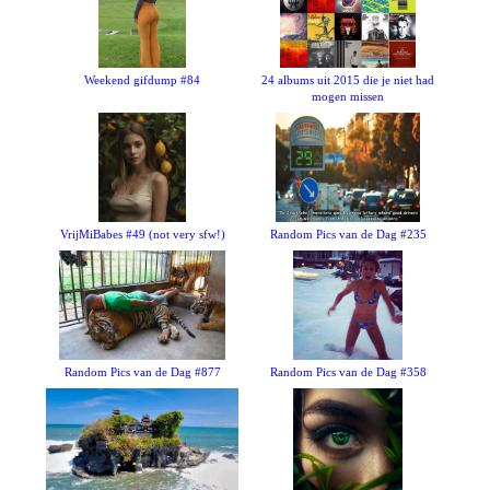
Weekend gifdump #84
24 albums uit 2015 die je niet had
mogen missen
VrijMiBabes #49 (not very sfw!)
Random Pics van de Dag #235
Random Pics van de Dag #877
Random Pics van de Dag #358