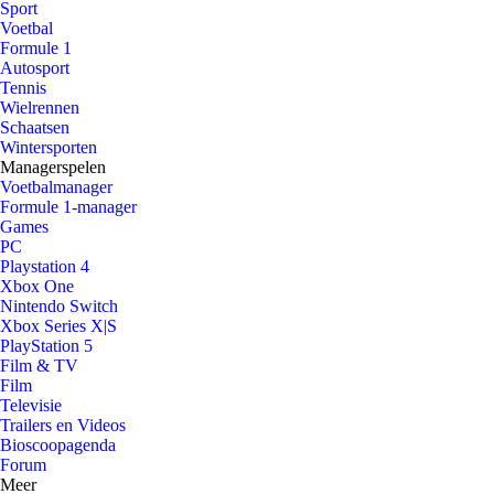
Sport
Voetbal
Formule 1
Autosport
Tennis
Wielrennen
Schaatsen
Wintersporten
Managerspelen
Voetbalmanager
Formule 1-manager
Games
PC
Playstation 4
Xbox One
Nintendo Switch
Xbox Series X|S
PlayStation 5
Film & TV
Film
Televisie
Trailers en Videos
Bioscoopagenda
Forum
Meer