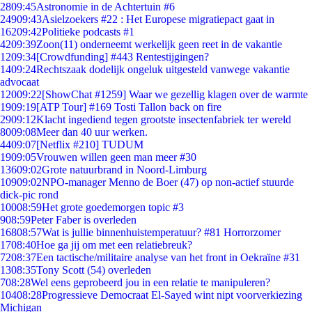
28
09:45
Astronomie in de Achtertuin #6
249
09:43
Asielzoekers #22 : Het Europese migratiepact gaat in
162
09:42
Politieke podcasts #1
42
09:39
Zoon(11) onderneemt werkelijk geen reet in de vakantie
12
09:34
[Crowdfunding] #443 Rentestijgingen?
14
09:24
Rechtszaak dodelijk ongeluk uitgesteld vanwege vakantie
advocaat
120
09:22
[ShowChat #1259] Waar we gezellig klagen over de warmte
19
09:19
[ATP Tour] #169 Tosti Tallon back on fire
29
09:12
Klacht ingediend tegen grootste insectenfabriek ter wereld
80
09:08
Meer dan 40 uur werken.
44
09:07
[Netflix #210] TUDUM
19
09:05
Vrouwen willen geen man meer #30
136
09:02
Grote natuurbrand in Noord-Limburg
109
09:02
NPO-manager Menno de Boer (47) op non-actief stuurde
dick-pic rond
100
08:59
Het grote goedemorgen topic #3
9
08:59
Peter Faber is overleden
168
08:57
Wat is jullie binnenhuistemperatuur? #81 Horrorzomer
17
08:40
Hoe ga jij om met een relatiebreuk?
72
08:37
Een tactische/militaire analyse van het front in Oekraïne #31
13
08:35
Tony Scott (54) overleden
7
08:28
Wel eens geprobeerd jou in een relatie te manipuleren?
104
08:28
Progressieve Democraat El-Sayed wint nipt voorverkiezing
Michigan