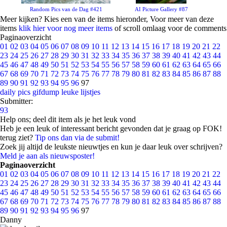
Random Pics van de Dag #421
AI Picture Gallery #87
Meer kijken? Kies een van de items hieronder, Voor meer van deze
items
klik hier voor nog meer items
of scroll omlaag voor de comments
Paginaoverzicht
01
02
03
04
05
06
07
08
09
10
11
12
13
14
15
16
17
18
19
20
21
22
23
24
25
26
27
28
29
30
31
32
33
34
35
36
37
38
39
40
41
42
43
44
45
46
47
48
49
50
51
52
53
54
55
56
57
58
59
60
61
62
63
64
65
66
67
68
69
70
71
72
73
74
75
76
77
78
79
80
81
82
83
84
85
86
87
88
89
90
91
92
93
94
95
96
97
daily pics
gifdump
leuke lijstjes
Submitter:
93
Help ons; deel dit item als je het leuk vond
Heb je een leuk of interessant bericht gevonden dat je graag op FOK!
terug ziet?
Tip ons dan via de submit!
Zoek jij altijd de leukste nieuwtjes en kun je daar leuk over schrijven?
Meld je aan als nieuwsposter!
Paginaoverzicht
01
02
03
04
05
06
07
08
09
10
11
12
13
14
15
16
17
18
19
20
21
22
23
24
25
26
27
28
29
30
31
32
33
34
35
36
37
38
39
40
41
42
43
44
45
46
47
48
49
50
51
52
53
54
55
56
57
58
59
60
61
62
63
64
65
66
67
68
69
70
71
72
73
74
75
76
77
78
79
80
81
82
83
84
85
86
87
88
89
90
91
92
93
94
95
96
97
Danny