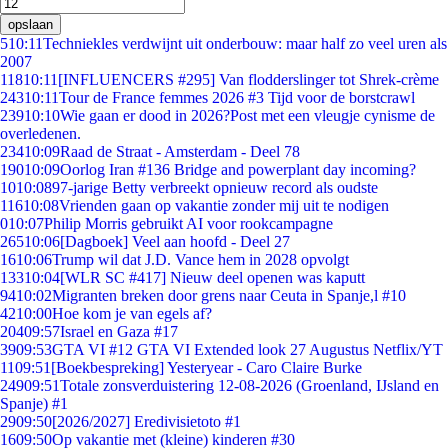
opslaan
5
10:11
Techniekles verdwijnt uit onderbouw: maar half zo veel uren als
2007
118
10:11
[INFLUENCERS #295] Van flodderslinger tot Shrek-crème
243
10:11
Tour de France femmes 2026 #3 Tijd voor de borstcrawl
239
10:10
Wie gaan er dood in 2026?Post met een vleugje cynisme de
overledenen.
234
10:09
Raad de Straat - Amsterdam - Deel 78
190
10:09
Oorlog Iran #136 Bridge and powerplant day incoming?
10
10:08
97-jarige Betty verbreekt opnieuw record als oudste
116
10:08
Vrienden gaan op vakantie zonder mij uit te nodigen
0
10:07
Philip Morris gebruikt AI voor rookcampagne
265
10:06
[Dagboek] Veel aan hoofd - Deel 27
16
10:06
Trump wil dat J.D. Vance hem in 2028 opvolgt
133
10:04
[WLR SC #417] Nieuw deel openen was kaputt
94
10:02
Migranten breken door grens naar Ceuta in Spanje,l #10
42
10:00
Hoe kom je van egels af?
204
09:57
Israel en Gaza #17
39
09:53
GTA VI #12 GTA VI Extended look 27 Augustus Netflix/YT
11
09:51
[Boekbespreking] Yesteryear - Caro Claire Burke
249
09:51
Totale zonsverduistering 12-08-2026 (Groenland, IJsland en
Spanje) #1
29
09:50
[2026/2027] Eredivisietoto #1
16
09:50
Op vakantie met (kleine) kinderen #30