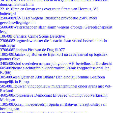
duurzaamheidsclaims
22
10:16
Iran en Oman eens over route Straat van Hormuz, VS
buitenspel
25
06/08
NAVO zet wegens Russische provocatie 250% meer
gevechtsvliegtuigen in
56
06/08
Waterschappen slaan alarm wegens droogte: Gereedschapskist
leeg
1
06/08
Forensics: Crime Scene Detective
23
06/08
Zorgmedewerkster die 's nachts haar vriend bezocht terecht
ontslagen
37
06/08
Random Pics van de Dag #1977
18
05/08
Datalek bij Bol en de Bijenkorf na cyberaanval op logistiek
partner Ceva
34
05/08
Kind overleden na aanrijding door AH-bestelbus in Dordrecht
6
05/08
Nieuw slachtoffer in kindermisbruikzaak zorgprofessional Jan
B. (66)
3
05/08
Geen Qatar en Abu Dhabi? Dan eindigt Formule 1-seizoen
mogelijk in Europa
5
05/08
Litouwen vindt opnieuw migrantentunnel onder grens met Wit-
Rusland
46
05/08
Progressieve Democraat El-Sayed wint nipt voorverkiezing
Michigan
13
05/08
Accell, moederbedrijf Sparta en Batavus, vraagt uitstel van
betaling aan