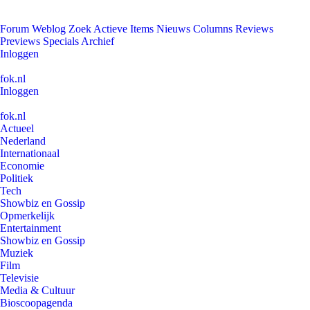
Forum
Weblog
Zoek
Actieve Items
Nieuws
Columns
Reviews
Previews
Specials
Archief
Inloggen
fok.nl
Inloggen
fok.nl
Actueel
Nederland
Internationaal
Economie
Politiek
Tech
Showbiz en Gossip
Opmerkelijk
Entertainment
Showbiz en Gossip
Muziek
Film
Televisie
Media & Cultuur
Bioscoopagenda