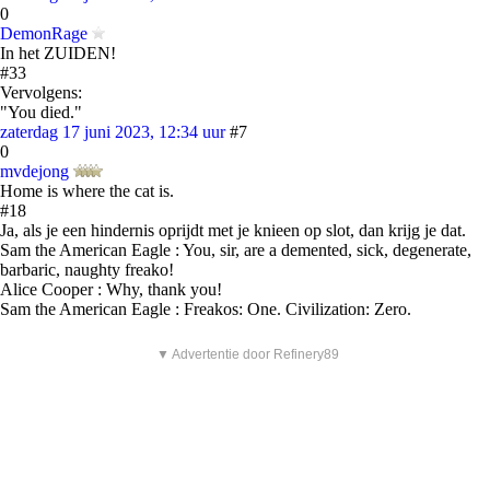
0
DemonRage
In het ZUIDEN!
#33
Vervolgens:
"You died."
zaterdag 17 juni 2023, 12:34 uur
#7
0
mvdejong
Home is where the cat is.
#18
Ja, als je een hindernis oprijdt met je knieen op slot, dan krijg je dat.
Sam the American Eagle : You, sir, are a demented, sick, degenerate,
barbaric, naughty freako!
Alice Cooper : Why, thank you!
Sam the American Eagle : Freakos: One. Civilization: Zero.
▼ Advertentie door Refinery89