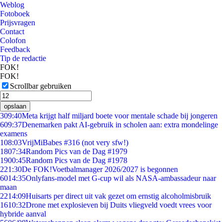
Weblog
Fotoboek
Prijsvragen
Contact
Colofon
Feedback
Tip de redactie
FOK!
FOK!
Scrollbar gebruiken
opslaan
3
09:40
Meta krijgt half miljard boete voor mentale schade bij jongeren
6
09:37
Denemarken pakt AI-gebruik in scholen aan: extra mondelinge
examens
1
08:03
VrijMiBabes #316 (not very sfw!)
18
07:34
Random Pics van de Dag #1979
19
00:45
Random Pics van de Dag #1978
2
21:30
De FOK!Voetbalmanager 2026/2027 is begonnen
60
14:35
Onlyfans-model met G-cup wil als NASA-ambassadeur naar
maan
22
14:09
Huisarts per direct uit vak gezet om ernstig alcoholmisbruik
16
10:32
Drone met explosieven bij Duits vliegveld voedt vrees voor
hybride aanval