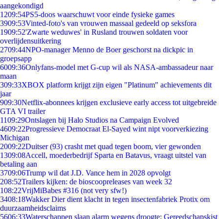
aangekondigd
12
09:54
PS5-doos waarschuwt voor einde fysieke games
39
09:53
Vinted-foto's van vrouwen massaal gedeeld op seksfora
19
09:52
'Zwarte weduwes' in Rusland trouwen soldaten voor
overlijdensuitkering
27
09:44
NPO-manager Menno de Boer geschorst na dickpic in
groepsapp
60
09:36
Onlyfans-model met G-cup wil als NASA-ambassadeur naar
maan
3
09:33
XBOX platform krijgt zijn eigen "Platinum" achievements dit
jaar
9
09:30
Netflix-abonnees krijgen exclusieve early access tot uitgebreide
GTA VI trailer
11
09:29
Ontslagen bij Halo Studios na Campaign Evolved
46
09:22
Progressieve Democraat El-Sayed wint nipt voorverkiezing
Michigan
20
09:22
Duitser (93) crasht met quad tegen boom, vier gewonden
13
09:08
Accell, moederbedrijf Sparta en Batavus, vraagt uitstel van
betaling aan
37
09:06
Trump wil dat J.D. Vance hem in 2028 opvolgt
2
08:52
Trailers kijken: de bioscoopreleases van week 32
1
08:22
VrijMiBabes #316 (not very sfw!)
34
08:18
Wakker Dier dient klacht in tegen insectenfabriek Protix om
duurzaamheidsclaims
56
06:33
Waterschappen slaan alarm wegens droogte: Gereedschapskist