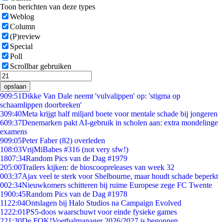
Toon berichten van deze types
Weblog
Column
(P)review
Special
Poll
Scrollbar gebruiken
opslaan
9
09:51
Dikke Van Dale neemt 'vulvalippen' op: 'stigma op
schaamlippen doorbreken'
3
09:40
Meta krijgt half miljard boete voor mentale schade bij jongeren
6
09:37
Denemarken pakt AI-gebruik in scholen aan: extra mondelinge
examens
9
09:05
Peter Faber (82) overleden
1
08:03
VrijMiBabes #316 (not very sfw!)
18
07:34
Random Pics van de Dag #1979
2
05:00
Trailers kijken: de bioscoopreleases van week 32
0
03:37
Ajax veel te sterk voor Shelbourne, maar houdt schade beperkt
0
02:34
Nieuwkomers schitteren bij ruime Europese zege FC Twente
19
00:45
Random Pics van de Dag #1978
11
22:04
Ontslagen bij Halo Studios na Campaign Evolved
12
22:01
PS5-doos waarschuwt voor einde fysieke games
2
21:30
De FOK!Voetbalmanager 2026/2027 is begonnen