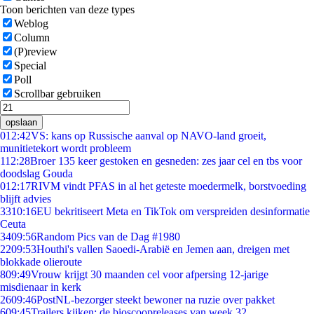
Toon berichten van deze types
Weblog
Column
(P)review
Special
Poll
Scrollbar gebruiken
opslaan
0
12:42
VS: kans op Russische aanval op NAVO-land groeit,
munitietekort wordt probleem
1
12:28
Broer 135 keer gestoken en gesneden: zes jaar cel en tbs voor
doodslag Gouda
0
12:17
RIVM vindt PFAS in al het geteste moedermelk, borstvoeding
blijft advies
33
10:16
EU bekritiseert Meta en TikTok om verspreiden desinformatie
Ceuta
34
09:56
Random Pics van de Dag #1980
22
09:53
Houthi's vallen Saoedi-Arabië en Jemen aan, dreigen met
blokkade olieroute
8
09:49
Vrouw krijgt 30 maanden cel voor afpersing 12-jarige
misdienaar in kerk
26
09:46
PostNL-bezorger steekt bewoner na ruzie over pakket
6
09:45
Trailers kijken: de bioscoopreleases van week 32