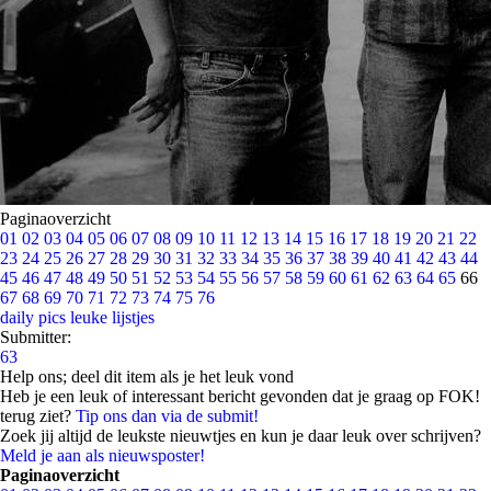
Paginaoverzicht
01
02
03
04
05
06
07
08
09
10
11
12
13
14
15
16
17
18
19
20
21
22
23
24
25
26
27
28
29
30
31
32
33
34
35
36
37
38
39
40
41
42
43
44
45
46
47
48
49
50
51
52
53
54
55
56
57
58
59
60
61
62
63
64
65
66
67
68
69
70
71
72
73
74
75
76
daily pics
leuke lijstjes
Submitter:
63
Help ons; deel dit item als je het leuk vond
Heb je een leuk of interessant bericht gevonden dat je graag op FOK!
terug ziet?
Tip ons dan via de submit!
Zoek jij altijd de leukste nieuwtjes en kun je daar leuk over schrijven?
Meld je aan als nieuwsposter!
Paginaoverzicht