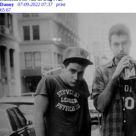
Danny
07-09-2022 07:37
print
65
67