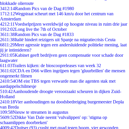
blokkade olieroute
34
12:14
Random Pics van de Dag #1980
17
12:12
Wegpiraat scheurt met 146 km/u door het centrum van
Amsterdam
42
12:11
Voedselprijzen wereldwijd op hoogste niveau in ruim drie jaar
19
12:02
Long live the 7th of October
36
11:38
Random Pics van de Dag #1833
26
11:38
Italië hindert reizigers uit Spanje na migratiecrisis Ceuta
68
11:29
Meer agressie tegen een andersluidende politieke mening, laat
jij je intimideren?
29
11:05
Kabinet geeft bedrijven geen compensatie voor schade door
laagwater
6
11:03
Trailers kijken: de bioscoopreleases van week 32
36
11:02
CDA en D66 willen ingrijpen tegen 'gluurbrillen' die mensen
ongemerkt filmen
24
10:54
OM eist TBS tegen verwarde man die agenten stak met
aardappelschilmesje
5
10:42
Aanhoudende droogte veroorzaakt scheuren in dijken Zuid-
Holland
24
10:18
Vier aanhoudingen na doodsbedreiging burgemeester Depla
van Breda
1
09:58
Nieuw te streamen in augustus
56
09:52
Dikke Van Dale neemt 'vulvalippen' op: 'stigma op
schaamlippen doorbreken'
40
09:42
Duitser (93) crasht met quad tegen boom, vier gewonden