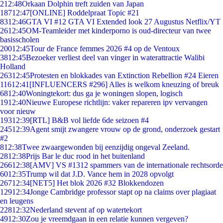
2
12:48
Orkaan Dolphin treft zuiden van Japan
187
12:47
[ONLINE] Roddelpraat Topic #21
83
12:46
GTA VI #12 GTA VI Extended look 27 Augustus Netflix/YT
26
12:45
OM-Teamleider met kinderporno is oud-directeur van twee
basisscholen
200
12:45
Tour de France femmes 2026 #4 op de Ventoux
38
12:45
Bezoeker verliest deel van vinger in waterattractie Walibi
Holland
263
12:45
Protesten en blokkades van Extinction Rebellion #24 Eieren
116
12:41
[INFLUENCERS #296] Alles is welkom kneuzing of breuk
68
12:40
Woningtekort: dus ga je woningen slopen, logisch
19
12:40
Nieuwe Europese richtlijn: vaker repareren ipv vervangen
voor nieuw
193
12:39
[RTL] B&B vol liefde 6de seizoen #4
245
12:39
Agent smijt zwangere vrouw op de grond, onderzoek gestart
#2
8
12:38
Twee zwaargewonden bij eenzijdig ongeval Zeeland.
28
12:38
Prijs Bar le duc rood in het buitenland
266
12:38
[AMV] VS #1312 spammers van de internationale rechtsorde
60
12:35
Trump wil dat J.D. Vance hem in 2028 opvolgt
267
12:34
[NET5] Het blok 2026 #32 Blokkendozen
129
12:34
Jonge Cambridge professor stapt op na claims over plagiaat
en leugens
228
12:32
Nederland stevent af op watertekort
49
12:30
Zou je vreemdgaan in een relatie kunnen vergeven?