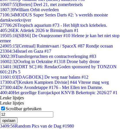
106
07:55
[Breien] Deel 21, met zomerbreisels
18
07:39
William Orbit overleden
71
06:34
MODUS Super Series Darts #2: 's werelds mooiste
dartskweekvijver
277
06:26
Tropisch aquarium #73 - Het blijft toch kriebelen.
4
05:26
EK Atletiek 2026 te Birmingham #1
195
05:16
[SBS6] De Oranjezomer #10 Helene je kan het niet stop
ermee
249
05:15
[Centraal] Ruimtevaart / SpaceX #87 Rondje oceaan
233
04:34
Israel en Gaza #17
30
02:39
Transfergeruchten en contractverlenging #83
160
02:32
Oorlog in Oekraïne #1318 Drone baby drone
134
01:36
[DRT SC] #6: RendacGoden sponsored by TONZON
6
01:21
Ps 5
116
01:03
[DAGBOEK] De weg naar balans #12
173
00:47
[Keuken Kampioen Divisie] #44 Vitesse mag weg
273
00:44
De Avondetappe #176 - Met Ellen ten Damme.
4
00:40
Het gezellige Eurojackpot KNVB Bekertopic 2026/27 #1
Leuke lijstjes
Leuke lijstjes
Scrollbar gebruiken
opslaan
34
09:56
Random Pics van de Dag #1980