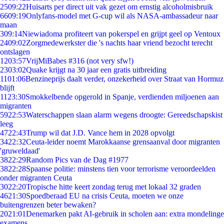
25
09:22
Huisarts per direct uit vak gezet om ernstig alcoholmisbruik
66
09:19
Onlyfans-model met G-cup wil als NASA-ambassadeur naar
maan
3
09:14
Niewiadoma profiteert van pokerspel en grijpt geel op Ventoux
24
09:02
Zorgmedewerkster die 's nachts haar vriend bezocht terecht
ontslagen
12
03:57
VrijMiBabes #316 (not very sfw!)
23
03:02
Quake krijgt na 30 jaar een gratis uitbreiding
11
01:06
Benzineprijs daalt verder, onzekerheid over Straat van Hormuz
blijft
11
23:30
Smokkelbende opgerold in Spanje, verdienden miljoenen aan
migranten
59
22:53
Waterschappen slaan alarm wegens droogte: Gereedschapskist
leeg
47
22:43
Trump wil dat J.D. Vance hem in 2028 opvolgt
34
22:32
Ceuta-leider noemt Marokkaanse grensaanval door migranten
'gruweldaad'
38
22:29
Random Pics van de Dag #1977
38
22:28
Spaanse politie: minstens tien voor terrorisme veroordeelden
onder migranten Ceuta
30
22:20
Tropische hitte keert zondag terug met lokaal 32 graden
46
21:30
Spoedberaad EU na crisis Ceuta, moeten we onze
buitengrenzen beter bewaken?
20
21:01
Denemarken pakt AI-gebruik in scholen aan: extra mondelinge
examens