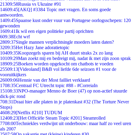
213
09:58
Russia vs Ukraine #91
146
09:45
[AKQ] #3384 Topic met vragen. En soms goede
antwoorden.
14
09:45
Spaanse kust onder vuur van Portugese oorlogsschepen: 120
gewonden
16
09:41
Ik wil een eigen politieke partij oprichten
6
09:38
Echt wrf
28
09:37
Single mannen verplichtsingle moeders laten daten?
32
09:35
Het Hazy Jane adoratietopic
104
09:35
Koopzegels sparen bij AH duurt straks 2x zo lang
101
09:29
Man zoekt mij en bedreigt mij, nadat ik met zijn zoon sprak
189
09:25
Boeken worden opgekocht om chatbots te voeden
255
09:13
[Videoland] B&B vol liefde 6de seizoen #1 voor de
vooruitkijkers
260
09:06
Hennie van der Most failliet verklaard
17
08:35
Centraal FC Utrecht topic #88 - #CorreiaIn
151
08:33
NPO-manager Menno de Boer (47) op non-actief stuurde
dick-pic rond
7
08:31
Draai hier alle platen in je platenkast #32 (The Torture Never
Stops)
46
08:29
[Netflix #210] TUDUM
124
08:23
[Het Officiële Steam Topic #201] Steamrolled
77
08:00
Techniekles verdwijnt uit onderbouw: maar half zo veel uren
als 2007
25
07:58
Op vakantie met (kleine) kinderen #30