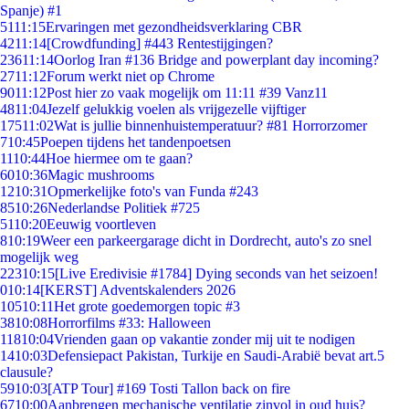
Spanje) #1
51
11:15
Ervaringen met gezondheidsverklaring CBR
42
11:14
[Crowdfunding] #443 Rentestijgingen?
236
11:14
Oorlog Iran #136 Bridge and powerplant day incoming?
27
11:12
Forum werkt niet op Chrome
90
11:12
Post hier zo vaak mogelijk om 11:11 #39 Vanz11
48
11:04
Jezelf gelukkig voelen als vrijgezelle vijftiger
175
11:02
Wat is jullie binnenhuistemperatuur? #81 Horrorzomer
7
10:45
Poepen tijdens het tandenpoetsen
11
10:44
Hoe hiermee om te gaan?
60
10:36
Magic mushrooms
12
10:31
Opmerkelijke foto's van Funda #243
85
10:26
Nederlandse Politiek #725
51
10:20
Eeuwig voortleven
8
10:19
Weer een parkeergarage dicht in Dordrecht, auto's zo snel
mogelijk weg
223
10:15
[Live Eredivisie #1784] Dying seconds van het seizoen!
0
10:14
[KERST] Adventskalenders 2026
105
10:11
Het grote goedemorgen topic #3
38
10:08
Horrorfilms #33: Halloween
118
10:04
Vrienden gaan op vakantie zonder mij uit te nodigen
14
10:03
Defensiepact Pakistan, Turkije en Saudi-Arabië bevat art.5
clausule?
59
10:03
[ATP Tour] #169 Tosti Tallon back on fire
67
10:00
Aanbrengen mechanische ventilatie zinvol in oud huis?