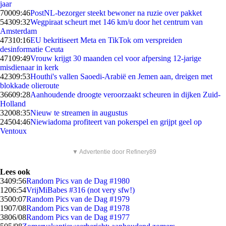
jaar
700
09:46
PostNL-bezorger steekt bewoner na ruzie over pakket
543
09:32
Wegpiraat scheurt met 146 km/u door het centrum van
Amsterdam
473
10:16
EU bekritiseert Meta en TikTok om verspreiden
desinformatie Ceuta
471
09:49
Vrouw krijgt 30 maanden cel voor afpersing 12-jarige
misdienaar in kerk
423
09:53
Houthi's vallen Saoedi-Arabië en Jemen aan, dreigen met
blokkade olieroute
366
09:28
Aanhoudende droogte veroorzaakt scheuren in dijken Zuid-
Holland
320
08:35
Nieuw te streamen in augustus
245
04:46
Niewiadoma profiteert van pokerspel en grijpt geel op
Ventoux
▼ Advertentie door Refinery89
Lees ook
34
09:56
Random Pics van de Dag #1980
12
06:54
VrijMiBabes #316 (not very sfw!)
35
00:07
Random Pics van de Dag #1979
19
07/08
Random Pics van de Dag #1978
38
06/08
Random Pics van de Dag #1977