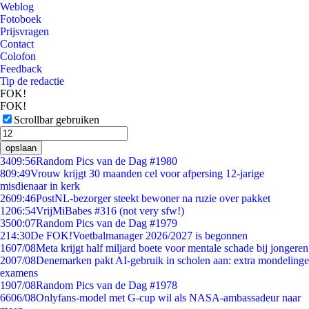
Weblog
Fotoboek
Prijsvragen
Contact
Colofon
Feedback
Tip de redactie
FOK!
FOK!
Scrollbar gebruiken
opslaan
34
09:56
Random Pics van de Dag #1980
8
09:49
Vrouw krijgt 30 maanden cel voor afpersing 12-jarige
misdienaar in kerk
26
09:46
PostNL-bezorger steekt bewoner na ruzie over pakket
12
06:54
VrijMiBabes #316 (not very sfw!)
35
00:07
Random Pics van de Dag #1979
2
14:30
De FOK!Voetbalmanager 2026/2027 is begonnen
16
07/08
Meta krijgt half miljard boete voor mentale schade bij jongeren
20
07/08
Denemarken pakt AI-gebruik in scholen aan: extra mondelinge
examens
19
07/08
Random Pics van de Dag #1978
66
06/08
Onlyfans-model met G-cup wil als NASA-ambassadeur naar