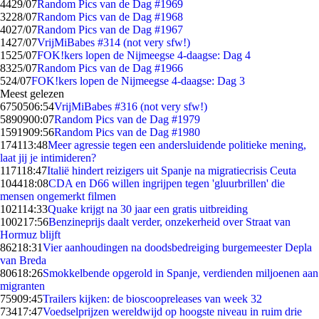
44
29/07
Random Pics van de Dag #1969
32
28/07
Random Pics van de Dag #1968
40
27/07
Random Pics van de Dag #1967
14
27/07
VrijMiBabes #314 (not very sfw!)
15
25/07
FOK!kers lopen de Nijmeegse 4-daagse: Dag 4
83
25/07
Random Pics van de Dag #1966
5
24/07
FOK!kers lopen de Nijmeegse 4-daagse: Dag 3
Meest gelezen
67505
06:54
VrijMiBabes #316 (not very sfw!)
58909
00:07
Random Pics van de Dag #1979
15919
09:56
Random Pics van de Dag #1980
1741
13:48
Meer agressie tegen een andersluidende politieke mening,
laat jij je intimideren?
1171
18:47
Italië hindert reizigers uit Spanje na migratiecrisis Ceuta
1044
18:08
CDA en D66 willen ingrijpen tegen 'gluurbrillen' die
mensen ongemerkt filmen
1021
14:33
Quake krijgt na 30 jaar een gratis uitbreiding
1002
17:56
Benzineprijs daalt verder, onzekerheid over Straat van
Hormuz blijft
862
18:31
Vier aanhoudingen na doodsbedreiging burgemeester Depla
van Breda
806
18:26
Smokkelbende opgerold in Spanje, verdienden miljoenen aan
migranten
759
09:45
Trailers kijken: de bioscoopreleases van week 32
734
17:47
Voedselprijzen wereldwijd op hoogste niveau in ruim drie