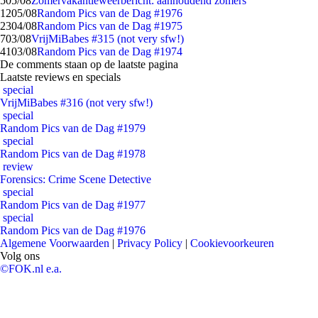
5
05/08
Zomervakantieweerbericht: aanhoudend zomers
12
05/08
Random Pics van de Dag #1976
23
04/08
Random Pics van de Dag #1975
7
03/08
VrijMiBabes #315 (not very sfw!)
41
03/08
Random Pics van de Dag #1974
De comments staan op de laatste pagina
Laatste reviews en specials
special
VrijMiBabes #316 (not very sfw!)
special
Random Pics van de Dag #1979
special
Random Pics van de Dag #1978
review
Forensics: Crime Scene Detective
special
Random Pics van de Dag #1977
special
Random Pics van de Dag #1976
Algemene Voorwaarden
|
Privacy Policy
|
Cookievoorkeuren
Volg ons
©FOK.nl e.a.