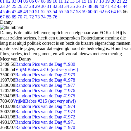
01
02
03
04
05
06
07
08
09
10
11
12
13
14
15
16
17
18
19
20
21
22
23
24
25
26
27
28
29
30
31
32
33
34
35
36
37
38
39
40
41
42
43
44
45
46
47
48
49
50
51
52
53
54
55
56
57
58
59
60
61
62
63
64
65
66
67
68
69
70
71
72
73
74
75
76
Danny
Danny is de initiatiefnemer, oprichter en eigenaar van FOK.nl. Hij is
maar zelden serieus, heeft een uitgesproken Rotterdamse mening die
lang niet altijd politiek correct is en bezit de bizarre eigenschap mensen
op de kast te jagen, waar dat eigenlijk nooit de bedoeling is. Houdt van
films, series, tech en gamen, en wil vooral nieuws met een mening.
Meer van Danny
34
09:56
Random Pics van de Dag #1980
12
06:54
VrijMiBabes #316 (not very sfw!)
35
00:07
Random Pics van de Dag #1979
19
07/08
Random Pics van de Dag #1978
38
06/08
Random Pics van de Dag #1977
12
05/08
Random Pics van de Dag #1976
23
04/08
Random Pics van de Dag #1975
7
03/08
VrijMiBabes #315 (not very sfw!)
41
03/08
Random Pics van de Dag #1974
30
02/08
Random Pics van de Dag #1973
44
01/08
Random Pics van de Dag #1972
49
31/07
Random Pics van de Dag #1971
36
30/07
Random Pics van de Dag #1970