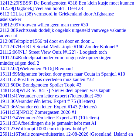
124
12:29
[SBS6] De Bondgenoten #318 Een klein kusje moet kunnen
1
12:29
[Dagboek] Veel aan hoofd - Deel 28
61
12:12
Lisa (38) vermoord in Griekenland door Afghaanse
asielzoeker
108
12:09
Vrouwen willen geen man meer #30
21
12:08
Rechtszaak dodelijk ongeluk uitgesteld vanwege vakantie
advocaat
2
12:08
Teltopic #1566 tel door en door en door....
121
12:07
Het RLS Social Media-topic #160 Zonder Kolonel!!
211
12:06
[NL] Street View Quiz [#122] - Loogisch toch
110
12:04
Roddelpraat onder vuur: ongepaste opmerkingen
minderjarigen deel 2
141
12:02
[Wielrennen #616] Brennan!
151
11:59
Migranten breken door grens naar Ceuta in Spanje,l #10
281
11:55
Post hier pas overleden muzikanten #32
80
11:50
De Bondgenoten Spoiler Topic #3
148
11:48
[WLR SC #417] Nieuw deel openen was kaputt
204
11:41
Verander een letter expert (7lettereditie) #50
19
11:36
Verander één letter. Expert # 75 (8 letters)
54
11:36
Verander één letter: Expert #143 (9 letters)
164
11:35
[NPO2] Zomergasten 2026 #1
147
11:34
Verander één letter: Expert #91 (10 letters)
251
11:33
Afbeeldingen die je gemaakt hebt met AI
83
11:23
Wat koopt 1000 euro in jouw hobby?
259
11:16
Totale zonsverduistering 12-08-2026 (Groenland, IJsland en