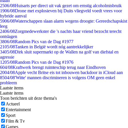
maan
25
06/08
Huisarts per direct uit vak gezet om ernstig alcoholmisbruik
19
06/08
Drone met explosieven bij Duits vliegveld voedt vrees voor
hybride aanval
59
06/08
Waterschappen slaan alarm wegens droogte: Gereedschapskist
leeg
24
06/08
Zorgmedewerkster die 's nachts haar vriend bezocht terecht
ontslagen
38
06/08
Random Pics van de Dag #1977
21
05/08
Tanken in België wordt nóg aantrekkelijker
34
05/08
Dirk sluit supermarkt op de Wallen na golf van diefstal en
agressie
12
05/08
Random Pics van de Dag #1976
6
04/08
Kraftwerk brengt ruimteschip terug naar Eindhoven
20
04/08
Apple vecht Britse eis tot inbouwen backdoor in iCloud aan
85
04/08
'Witte' mannen discrimineren is volgens OM geen enkel
probleem
Laatste items
Laatste items
Toon berichten uit deze thema's
Actueel
Entertainment
Sport
Film & Tv
Games