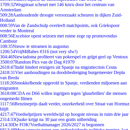
17
09:32
Wegpiraat scheurt met 146 km/u door het centrum van
Amsterdam
5
09:28
Aanhoudende droogte veroorzaakt scheuren in dijken Zuid-
Holland
0
08:59
Van de Zandschulp overleeft matchpoints, ook Griekspoor
verder in Montreal
0
08:56
Excelsior opent seizoen met ruime zege op promovendus
Cambuur
1
08:35
Nieuw te streamen in augustus
12
06:54
VrijMiBabes #316 (not very sfw!)
3
04:46
Niewiadoma profiteert van pokerspel en grijpt geel op Ventoux
35
00:07
Random Pics van de Dag #1979
26
18:47
Italië hindert reizigers uit Spanje na migratiecrisis Ceuta
24
18:31
Vier aanhoudingen na doodsbedreiging burgemeester Depla
van Breda
11
18:26
Smokkelbende opgerold in Spanje, verdienden miljoenen aan
migranten
36
18:08
CDA en D66 willen ingrijpen tegen 'gluurbrillen' die mensen
ongemerkt filmen
11
17:56
Benzineprijs daalt verder, onzekerheid over Straat van Hormuz
blijft
42
17:47
Voedselprijzen wereldwijd op hoogste niveau in ruim drie jaar
23
14:33
Quake krijgt na 30 jaar een gratis uitbreiding
2
14:30
De FOK!Voetbalmanager 2026/2027 is begonnen
68
13:48
Meer agressie tegen een andersluidende politieke mening, laat