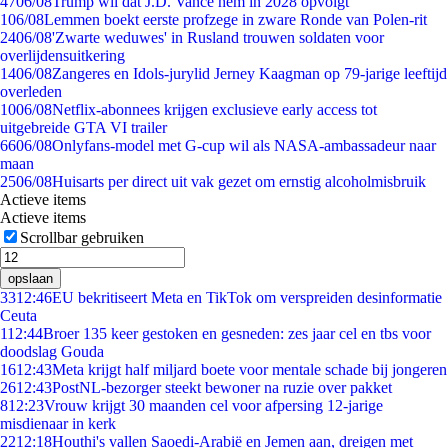
47
06/08
Trump wil dat J.D. Vance hem in 2028 opvolgt
1
06/08
Lemmen boekt eerste profzege in zware Ronde van Polen-rit
24
06/08
'Zwarte weduwes' in Rusland trouwen soldaten voor
overlijdensuitkering
14
06/08
Zangeres en Idols-jurylid Jerney Kaagman op 79-jarige leeftijd
overleden
10
06/08
Netflix-abonnees krijgen exclusieve early access tot
uitgebreide GTA VI trailer
66
06/08
Onlyfans-model met G-cup wil als NASA-ambassadeur naar
maan
25
06/08
Huisarts per direct uit vak gezet om ernstig alcoholmisbruik
Actieve items
Actieve items
Scrollbar gebruiken
opslaan
33
12:46
EU bekritiseert Meta en TikTok om verspreiden desinformatie
Ceuta
1
12:44
Broer 135 keer gestoken en gesneden: zes jaar cel en tbs voor
doodslag Gouda
16
12:43
Meta krijgt half miljard boete voor mentale schade bij jongeren
26
12:43
PostNL-bezorger steekt bewoner na ruzie over pakket
8
12:23
Vrouw krijgt 30 maanden cel voor afpersing 12-jarige
misdienaar in kerk
22
12:18
Houthi's vallen Saoedi-Arabië en Jemen aan, dreigen met