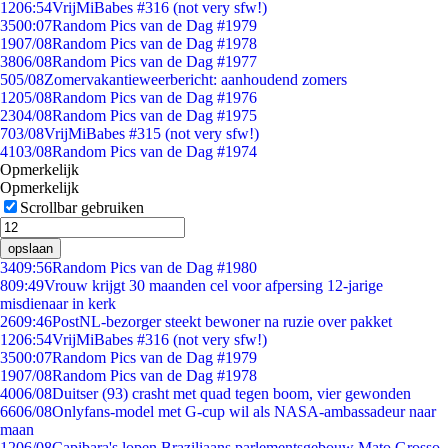
12
06:54
VrijMiBabes #316 (not very sfw!)
35
00:07
Random Pics van de Dag #1979
19
07/08
Random Pics van de Dag #1978
38
06/08
Random Pics van de Dag #1977
5
05/08
Zomervakantieweerbericht: aanhoudend zomers
12
05/08
Random Pics van de Dag #1976
23
04/08
Random Pics van de Dag #1975
7
03/08
VrijMiBabes #315 (not very sfw!)
41
03/08
Random Pics van de Dag #1974
Opmerkelijk
Opmerkelijk
Scrollbar gebruiken
opslaan
34
09:56
Random Pics van de Dag #1980
8
09:49
Vrouw krijgt 30 maanden cel voor afpersing 12-jarige
misdienaar in kerk
26
09:46
PostNL-bezorger steekt bewoner na ruzie over pakket
12
06:54
VrijMiBabes #316 (not very sfw!)
35
00:07
Random Pics van de Dag #1979
19
07/08
Random Pics van de Dag #1978
40
06/08
Duitser (93) crasht met quad tegen boom, vier gewonden
66
06/08
Onlyfans-model met G-cup wil als NASA-ambassadeur naar
maan
12
06/08
Capibara's lopen Braziliaans parlementsgebouw Mato Grosso