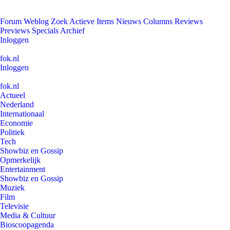
Forum
Weblog
Zoek
Actieve Items
Nieuws
Columns
Reviews
Previews
Specials
Archief
Inloggen
fok.nl
Inloggen
fok.nl
Actueel
Nederland
Internationaal
Economie
Politiek
Tech
Showbiz en Gossip
Opmerkelijk
Entertainment
Showbiz en Gossip
Muziek
Film
Televisie
Media & Cultuur
Bioscoopagenda