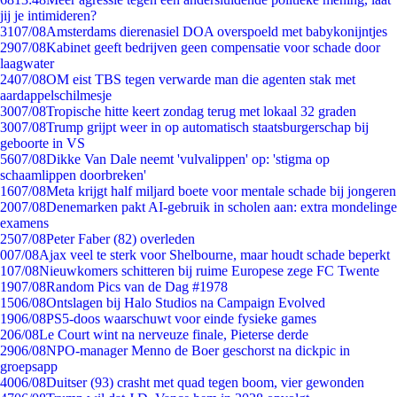
jij je intimideren?
31
07/08
Amsterdams dierenasiel DOA overspoeld met babykonijntjes
29
07/08
Kabinet geeft bedrijven geen compensatie voor schade door
laagwater
24
07/08
OM eist TBS tegen verwarde man die agenten stak met
aardappelschilmesje
30
07/08
Tropische hitte keert zondag terug met lokaal 32 graden
30
07/08
Trump grijpt weer in op automatisch staatsburgerschap bij
geboorte in VS
56
07/08
Dikke Van Dale neemt 'vulvalippen' op: 'stigma op
schaamlippen doorbreken'
16
07/08
Meta krijgt half miljard boete voor mentale schade bij jongeren
20
07/08
Denemarken pakt AI-gebruik in scholen aan: extra mondelinge
examens
25
07/08
Peter Faber (82) overleden
0
07/08
Ajax veel te sterk voor Shelbourne, maar houdt schade beperkt
1
07/08
Nieuwkomers schitteren bij ruime Europese zege FC Twente
19
07/08
Random Pics van de Dag #1978
15
06/08
Ontslagen bij Halo Studios na Campaign Evolved
19
06/08
PS5-doos waarschuwt voor einde fysieke games
2
06/08
Le Court wint na nerveuze finale, Pieterse derde
29
06/08
NPO-manager Menno de Boer geschorst na dickpic in
groepsapp
40
06/08
Duitser (93) crasht met quad tegen boom, vier gewonden