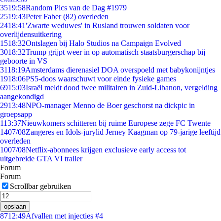
35
19:58
Random Pics van de Dag #1979
25
19:43
Peter Faber (82) overleden
24
18:41
'Zwarte weduwes' in Rusland trouwen soldaten voor
overlijdensuitkering
15
18:32
Ontslagen bij Halo Studios na Campaign Evolved
30
18:32
Trump grijpt weer in op automatisch staatsburgerschap bij
geboorte in VS
31
18:19
Amsterdams dierenasiel DOA overspoeld met babykonijntjes
19
18:06
PS5-doos waarschuwt voor einde fysieke games
69
15:03
Israël meldt dood twee militairen in Zuid-Libanon, vergelding
aangekondigd
29
13:48
NPO-manager Menno de Boer geschorst na dickpic in
groepsapp
1
13:37
Nieuwkomers schitteren bij ruime Europese zege FC Twente
14
07/08
Zangeres en Idols-jurylid Jerney Kaagman op 79-jarige leeftijd
overleden
10
07/08
Netflix-abonnees krijgen exclusieve early access tot
uitgebreide GTA VI trailer
Forum
Forum
Scrollbar gebruiken
opslaan
87
12:49
Afvallen met injecties #4