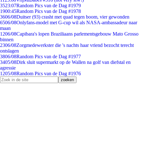
35
23:07
Random Pics van de Dag #1979
19
00:45
Random Pics van de Dag #1978
36
06/08
Duitser (93) crasht met quad tegen boom, vier gewonden
65
06/08
Onlyfans-model met G-cup wil als NASA-ambassadeur naar
maan
12
06/08
Capibara's lopen Braziliaans parlementsgebouw Mato Grosso
binnen
23
06/08
Zorgmedewerkster die 's nachts haar vriend bezocht terecht
ontslagen
38
06/08
Random Pics van de Dag #1977
34
05/08
Dirk sluit supermarkt op de Wallen na golf van diefstal en
agressie
12
05/08
Random Pics van de Dag #1976