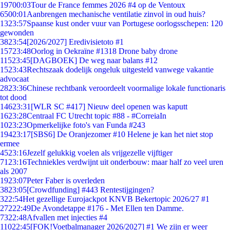
197
00:03
Tour de France femmes 2026 #4 op de Ventoux
65
00:01
Aanbrengen mechanische ventilatie zinvol in oud huis?
13
23:57
Spaanse kust onder vuur van Portugese oorlogsschepen: 120
gewonden
38
23:54
[2026/2027] Eredivisietoto #1
157
23:48
Oorlog in Oekraïne #1318 Drone baby drone
115
23:45
[DAGBOEK] De weg naar balans #12
15
23:43
Rechtszaak dodelijk ongeluk uitgesteld vanwege vakantie
advocaat
28
23:36
Chinese rechtbank veroordeelt voormalige lokale functionaris
tot dood
146
23:31
[WLR SC #417] Nieuw deel openen was kaputt
16
23:28
Centraal FC Utrecht topic #88 - #CorreiaIn
10
23:23
Opmerkelijke foto's van Funda #243
194
23:17
[SBS6] De Oranjezomer #10 Helene je kan het niet stop
ermee
45
23:16
Jezelf gelukkig voelen als vrijgezelle vijftiger
71
23:16
Techniekles verdwijnt uit onderbouw: maar half zo veel uren
als 2007
19
23:07
Peter Faber is overleden
38
23:05
[Crowdfunding] #443 Rentestijgingen?
3
22:54
Het gezellige Eurojackpot KNVB Bekertopic 2026/27 #1
272
22:49
De Avondetappe #176 - Met Ellen ten Damme.
73
22:48
Afvallen met injecties #4
110
22:45
[FOK!Voetbalmanager 2026/2027] #1 We zijn er weer