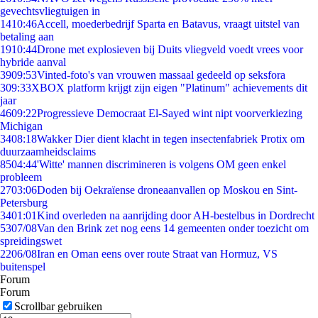
gevechtsvliegtuigen in
14
10:46
Accell, moederbedrijf Sparta en Batavus, vraagt uitstel van
betaling aan
19
10:44
Drone met explosieven bij Duits vliegveld voedt vrees voor
hybride aanval
39
09:53
Vinted-foto's van vrouwen massaal gedeeld op seksfora
3
09:33
XBOX platform krijgt zijn eigen "Platinum" achievements dit
jaar
46
09:22
Progressieve Democraat El-Sayed wint nipt voorverkiezing
Michigan
34
08:18
Wakker Dier dient klacht in tegen insectenfabriek Protix om
duurzaamheidsclaims
85
04:44
'Witte' mannen discrimineren is volgens OM geen enkel
probleem
27
03:06
Doden bij Oekraïense droneaanvallen op Moskou en Sint-
Petersburg
34
01:01
Kind overleden na aanrijding door AH-bestelbus in Dordrecht
53
07/08
Van den Brink zet nog eens 14 gemeenten onder toezicht om
spreidingswet
22
06/08
Iran en Oman eens over route Straat van Hormuz, VS
buitenspel
Forum
Forum
Scrollbar gebruiken