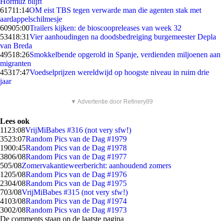
Hormuz blijft
617
11:14
OM eist TBS tegen verwarde man die agenten stak met
aardappelschilmesje
609
05:00
Trailers kijken: de bioscoopreleases van week 32
534
18:31
Vier aanhoudingen na doodsbedreiging burgemeester Depla
van Breda
495
18:26
Smokkelbende opgerold in Spanje, verdienden miljoenen aan
migranten
453
17:47
Voedselprijzen wereldwijd op hoogste niveau in ruim drie
jaar
▼ Advertentie door Refinery89
Lees ook
11
23:08
VrijMiBabes #316 (not very sfw!)
35
23:07
Random Pics van de Dag #1979
19
00:45
Random Pics van de Dag #1978
38
06/08
Random Pics van de Dag #1977
5
05/08
Zomervakantieweerbericht: aanhoudend zomers
12
05/08
Random Pics van de Dag #1976
23
04/08
Random Pics van de Dag #1975
7
03/08
VrijMiBabes #315 (not very sfw!)
41
03/08
Random Pics van de Dag #1974
30
02/08
Random Pics van de Dag #1973
De comments staan op de laatste pagina