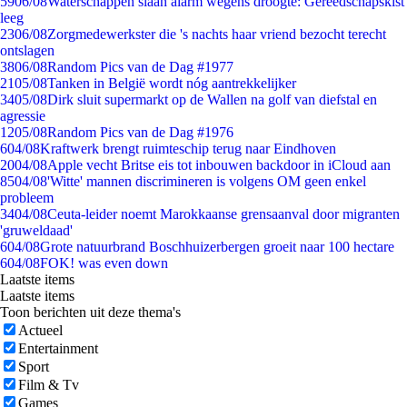
59
06/08
Waterschappen slaan alarm wegens droogte: Gereedschapskist
leeg
23
06/08
Zorgmedewerkster die 's nachts haar vriend bezocht terecht
ontslagen
38
06/08
Random Pics van de Dag #1977
21
05/08
Tanken in België wordt nóg aantrekkelijker
34
05/08
Dirk sluit supermarkt op de Wallen na golf van diefstal en
agressie
12
05/08
Random Pics van de Dag #1976
6
04/08
Kraftwerk brengt ruimteschip terug naar Eindhoven
20
04/08
Apple vecht Britse eis tot inbouwen backdoor in iCloud aan
85
04/08
'Witte' mannen discrimineren is volgens OM geen enkel
probleem
34
04/08
Ceuta-leider noemt Marokkaanse grensaanval door migranten
'gruweldaad'
6
04/08
Grote natuurbrand Boschhuizerbergen groeit naar 100 hectare
6
04/08
FOK! was even down
Laatste items
Laatste items
Toon berichten uit deze thema's
Actueel
Entertainment
Sport
Film & Tv
Games