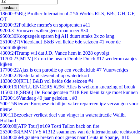
opslaan
186
00:35
Big Brother International # 56 Worlds RLS, BBs, GH, GF,
OT
202
00:32
Politieke meme's en spotprenten #11
92
00:31
Vrouwen willen geen man meer #30
95
00:30
Koopzegels sparen bij AH duurt straks 2x zo lang
251
00:27
[Videoland] B&B vol liefde 6de seizoen #1 voor de
vooruitkijkers
43
00:24
Trump wil dat J.D. Vance hem in 2028 opvolgt
117
00:23
[MTV] Ex on the beach Double Dutch #17 wederom aapjes
kijken
177
00:22
Ajax is een parodie op een voetbalclub #7 Vuurwerkjes
222
00:22
Nederland stevent af op watertekort
183
00:20
[RTL] B&B vol liefde 6de seizoen #4
60
00:19
[INFLUENCERS #296] Alles is welkom kneuzing of breuk
115
00:18
[SBS6] De Bondgenoten #318 Een klein kusje moet kunnen
172
00:16
Vandaag 40 jaar geleden... #3
5
00:15
Nieuwe Europese richtlijn: vaker repareren ipv vervangen voor
nieuw
1
00:11
Bezoeker verliest deel van vinger in waterattractie Walibi
Holland
56
00:08
[ATP Tour] #169 Tosti Tallon back on fire
253
00:08
[AMV] VS #1312 spammers van de internationale rechtsorde
144
00:06
Migranten breken door grens naar Ceuta in Spanje,l #10