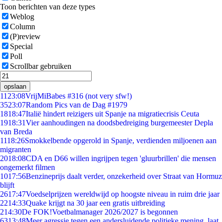
Toon berichten van deze types
Weblog
Column
(P)review
Special
Poll
Scrollbar gebruiken
opslaan
11
23:08
VrijMiBabes #316 (not very sfw!)
35
23:07
Random Pics van de Dag #1979
18
18:47
Italië hindert reizigers uit Spanje na migratiecrisis Ceuta
19
18:31
Vier aanhoudingen na doodsbedreiging burgemeester Depla
van Breda
11
18:26
Smokkelbende opgerold in Spanje, verdienden miljoenen aan
migranten
20
18:08
CDA en D66 willen ingrijpen tegen 'gluurbrillen' die mensen
ongemerkt filmen
10
17:56
Benzineprijs daalt verder, onzekerheid over Straat van Hormuz
blijft
26
17:47
Voedselprijzen wereldwijd op hoogste niveau in ruim drie jaar
22
14:33
Quake krijgt na 30 jaar een gratis uitbreiding
2
14:30
De FOK!Voetbalmanager 2026/2027 is begonnen
63
13:48
Meer agressie tegen een andersluidende politieke mening, laat