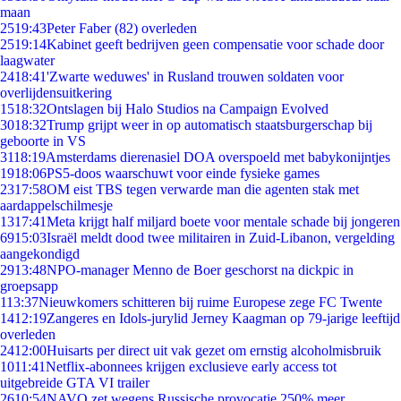
maan
25
19:43
Peter Faber (82) overleden
25
19:14
Kabinet geeft bedrijven geen compensatie voor schade door
laagwater
24
18:41
'Zwarte weduwes' in Rusland trouwen soldaten voor
overlijdensuitkering
15
18:32
Ontslagen bij Halo Studios na Campaign Evolved
30
18:32
Trump grijpt weer in op automatisch staatsburgerschap bij
geboorte in VS
31
18:19
Amsterdams dierenasiel DOA overspoeld met babykonijntjes
19
18:06
PS5-doos waarschuwt voor einde fysieke games
23
17:58
OM eist TBS tegen verwarde man die agenten stak met
aardappelschilmesje
13
17:41
Meta krijgt half miljard boete voor mentale schade bij jongeren
69
15:03
Israël meldt dood twee militairen in Zuid-Libanon, vergelding
aangekondigd
29
13:48
NPO-manager Menno de Boer geschorst na dickpic in
groepsapp
1
13:37
Nieuwkomers schitteren bij ruime Europese zege FC Twente
14
12:19
Zangeres en Idols-jurylid Jerney Kaagman op 79-jarige leeftijd
overleden
24
12:00
Huisarts per direct uit vak gezet om ernstig alcoholmisbruik
10
11:41
Netflix-abonnees krijgen exclusieve early access tot
uitgebreide GTA VI trailer
26
10:54
NAVO zet wegens Russische provocatie 250% meer