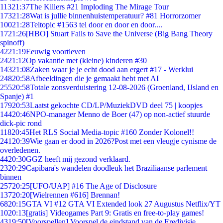
113
21:37
The Killers #21 Imploding The Mirage Tour
173
21:28
Wat is jullie binnenhuistemperatuur? #81 Horrorzomer
100
21:28
Teltopic #1563 tel door en door en door....
17
21:26
[HBO] Stuart Fails to Save the Universe (Big Bang Theory
spinoff)
42
21:19
Eeuwig voortleven
24
21:12
Op vakantie met (kleine) kinderen #30
143
21:08
Zaken waar je je echt dood aan ergert #17 - Werklui
248
20:58
Afbeeldingen die je gemaakt hebt met AI
255
20:58
Totale zonsverduistering 12-08-2026 (Groenland, IJsland en
Spanje) #1
179
20:53
Laatst gekochte CD/LP/MuziekDVD deel 75 | koopjes
144
20:46
NPO-manager Menno de Boer (47) op non-actief stuurde
dick-pic rond
118
20:45
Het RLS Social Media-topic #160 Zonder Kolonel!!
241
20:39
Wie gaan er dood in 2026?Post met een vleugje cynisme de
overledenen.
44
20:30
GGZ heeft mij gezond verklaard.
23
20:29
Capibara's wandelen doodleuk het Braziliaanse parlement
binnen
257
20:25
[UFO/UAP] #16 The Age of Disclosure
137
20:20
[Wielrennen #616] Brennan!
68
20:15
GTA VI #12 GTA VI Extended look 27 Augustus Netflix/YT
10
20:13
[gratis] Videogames Part 9: Gratis en free-to-play games!
43
19:50
[Voorspellen] Voorspel de eindstand van de Eredivisie