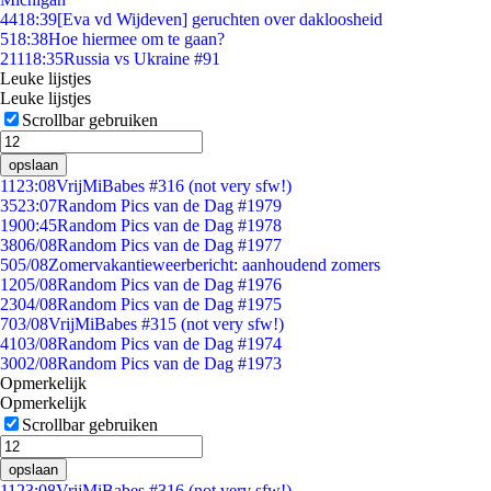
44
18:39
[Eva vd Wijdeven] geruchten over dakloosheid
5
18:38
Hoe hiermee om te gaan?
211
18:35
Russia vs Ukraine #91
Leuke lijstjes
Leuke lijstjes
Scrollbar gebruiken
opslaan
11
23:08
VrijMiBabes #316 (not very sfw!)
35
23:07
Random Pics van de Dag #1979
19
00:45
Random Pics van de Dag #1978
38
06/08
Random Pics van de Dag #1977
5
05/08
Zomervakantieweerbericht: aanhoudend zomers
12
05/08
Random Pics van de Dag #1976
23
04/08
Random Pics van de Dag #1975
7
03/08
VrijMiBabes #315 (not very sfw!)
41
03/08
Random Pics van de Dag #1974
30
02/08
Random Pics van de Dag #1973
Opmerkelijk
Opmerkelijk
Scrollbar gebruiken
opslaan
11
23:08
VrijMiBabes #316 (not very sfw!)