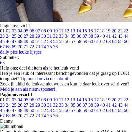
Paginaoverzicht
01
02
03
04
05
06
07
08
09
10
11
12
13
14
15
16
17
18
19
20
21
22
23
24
25
26
27
28
29
30
31
32
33
34
35
36
37
38
39
40
41
42
43
44
45
46
47
48
49
50
51
52
53
54
55
56
57
58
59
60
61
62
63
64
65
66
67
68
69
70
71
72
73
74
75
76
daily pics
leuke lijstjes
Submitter:
63
Help ons; deel dit item als je het leuk vond
Heb je een leuk of interessant bericht gevonden dat je graag op FOK!
terug ziet?
Tip ons dan via de submit!
Zoek jij altijd de leukste nieuwtjes en kun je daar leuk over schrijven?
Meld je aan als nieuwsposter!
Paginaoverzicht
01
02
03
04
05
06
07
08
09
10
11
12
13
14
15
16
17
18
19
20
21
22
23
24
25
26
27
28
29
30
31
32
33
34
35
36
37
38
39
40
41
42
43
44
45
46
47
48
49
50
51
52
53
54
55
56
57
58
59
60
61
62
63
64
65
66
67
68
69
70
71
72
73
74
75
76
Danny
Danny is de initiatiefnemer, oprichter en eigenaar van FOK.nl. Hij is