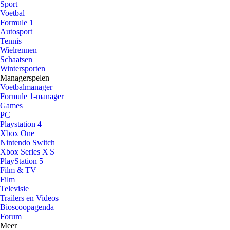
Sport
Voetbal
Formule 1
Autosport
Tennis
Wielrennen
Schaatsen
Wintersporten
Managerspelen
Voetbalmanager
Formule 1-manager
Games
PC
Playstation 4
Xbox One
Nintendo Switch
Xbox Series X|S
PlayStation 5
Film & TV
Film
Televisie
Trailers en Videos
Bioscoopagenda
Forum
Meer