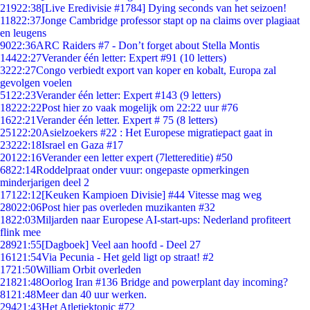
219
22:38
[Live Eredivisie #1784] Dying seconds van het seizoen!
118
22:37
Jonge Cambridge professor stapt op na claims over plagiaat
en leugens
90
22:36
ARC Raiders #7 - Don’t forget about Stella Montis
144
22:27
Verander één letter: Expert #91 (10 letters)
32
22:27
Congo verbiedt export van koper en kobalt, Europa zal
gevolgen voelen
51
22:23
Verander één letter: Expert #143 (9 letters)
182
22:22
Post hier zo vaak mogelijk om 22:22 uur #76
16
22:21
Verander één letter. Expert # 75 (8 letters)
251
22:20
Asielzoekers #22 : Het Europese migratiepact gaat in
232
22:18
Israel en Gaza #17
201
22:16
Verander een letter expert (7lettereditie) #50
68
22:14
Roddelpraat onder vuur: ongepaste opmerkingen
minderjarigen deel 2
171
22:12
[Keuken Kampioen Divisie] #44 Vitesse mag weg
280
22:06
Post hier pas overleden muzikanten #32
18
22:03
Miljarden naar Europese AI-start-ups: Nederland profiteert
flink mee
289
21:55
[Dagboek] Veel aan hoofd - Deel 27
161
21:54
Via Pecunia - Het geld ligt op straat! #2
17
21:50
William Orbit overleden
218
21:48
Oorlog Iran #136 Bridge and powerplant day incoming?
81
21:48
Meer dan 40 uur werken.
294
21:43
Het Atletiektopic #72