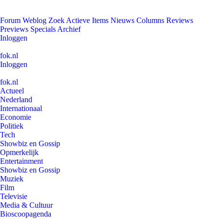
Forum
Weblog
Zoek
Actieve Items
Nieuws
Columns
Reviews
Previews
Specials
Archief
Inloggen
fok.nl
Inloggen
fok.nl
Actueel
Nederland
Internationaal
Economie
Politiek
Tech
Showbiz en Gossip
Opmerkelijk
Entertainment
Showbiz en Gossip
Muziek
Film
Televisie
Media & Cultuur
Bioscoopagenda