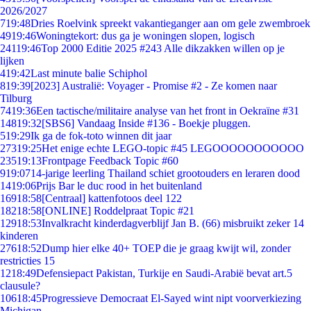
2026/2027
7
19:48
Dries Roelvink spreekt vakantieganger aan om gele zwembroek
49
19:46
Woningtekort: dus ga je woningen slopen, logisch
241
19:46
Top 2000 Editie 2025 #243 Alle dikzakken willen op je
lijken
4
19:42
Last minute balie Schiphol
8
19:39
[2023] Australië: Voyager - Promise #2 - Ze komen naar
Tilburg
74
19:36
Een tactische/militaire analyse van het front in Oekraïne #31
148
19:32
[SBS6] Vandaag Inside #136 - Boekje pluggen.
5
19:29
Ik ga de fok-toto winnen dit jaar
273
19:25
Het enige echte LEGO-topic #45 LEGOOOOOOOOOOO
235
19:13
Frontpage Feedback Topic #60
9
19:07
14-jarige leerling Thailand schiet grootouders en leraren dood
14
19:06
Prijs Bar le duc rood in het buitenland
169
18:58
[Centraal] kattenfotoos deel 122
182
18:58
[ONLINE] Roddelpraat Topic #21
129
18:53
Invalkracht kinderdagverblijf Jan B. (66) misbruikt zeker 14
kinderen
276
18:52
Dump hier elke 40+ TOEP die je graag kwijt wil, zonder
restricties 15
12
18:49
Defensiepact Pakistan, Turkije en Saudi-Arabië bevat art.5
clausule?
106
18:45
Progressieve Democraat El-Sayed wint nipt voorverkiezing
Michigan