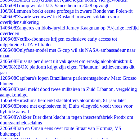
47
06/08
Trump wil dat J.D. Vance hem in 2028 opvolgt
1
06/08
Lemmen boekt eerste profzege in zware Ronde van Polen-rit
24
06/08
'Zwarte weduwes' in Rusland trouwen soldaten voor
overlijdensuitkering
14
06/08
Zangeres en Idols-jurylid Jerney Kaagman op 79-jarige leeftijd
overleden
10
06/08
Netflix-abonnees krijgen exclusieve early access tot
uitgebreide GTA VI trailer
65
06/08
Onlyfans-model met G-cup wil als NASA-ambassadeur naar
maan
24
06/08
Huisarts per direct uit vak gezet om ernstig alcoholmisbruik
3
06/08
XBOX platform krijgt zijn eigen "Platinum" achievements dit
jaar
12
06/08
Capibara's lopen Braziliaans parlementsgebouw Mato Grosso
binnen
69
06/08
Israël meldt dood twee militairen in Zuid-Libanon, vergelding
aangekondigd
15
06/08
Hiroshima herdenkt slachtoffers atoombom, 81 jaar later
19
06/08
Drone met explosieven bij Duits vliegveld voedt vrees voor
hybride aanval
34
06/08
Wakker Dier dient klacht in tegen insectenfabriek Protix om
duurzaamheidsclaims
22
06/08
Iran en Oman eens over route Straat van Hormuz, VS
buitenspel