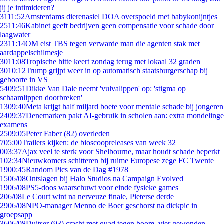
jij je intimideren?
31
11:52
Amsterdams dierenasiel DOA overspoeld met babykonijntjes
25
11:46
Kabinet geeft bedrijven geen compensatie voor schade door
laagwater
23
11:14
OM eist TBS tegen verwarde man die agenten stak met
aardappelschilmesje
30
11:08
Tropische hitte keert zondag terug met lokaal 32 graden
30
10:12
Trump grijpt weer in op automatisch staatsburgerschap bij
geboorte in VS
54
09:51
Dikke Van Dale neemt 'vulvalippen' op: 'stigma op
schaamlippen doorbreken'
13
09:40
Meta krijgt half miljard boete voor mentale schade bij jongeren
24
09:37
Denemarken pakt AI-gebruik in scholen aan: extra mondelinge
examens
25
09:05
Peter Faber (82) overleden
7
05:00
Trailers kijken: de bioscoopreleases van week 32
0
03:37
Ajax veel te sterk voor Shelbourne, maar houdt schade beperkt
1
02:34
Nieuwkomers schitteren bij ruime Europese zege FC Twente
19
00:45
Random Pics van de Dag #1978
15
06/08
Ontslagen bij Halo Studios na Campaign Evolved
19
06/08
PS5-doos waarschuwt voor einde fysieke games
2
06/08
Le Court wint na nerveuze finale, Pieterse derde
29
06/08
NPO-manager Menno de Boer geschorst na dickpic in
groepsapp
36
06/08
Duitser (93) crasht met quad tegen boom, vier gewonden