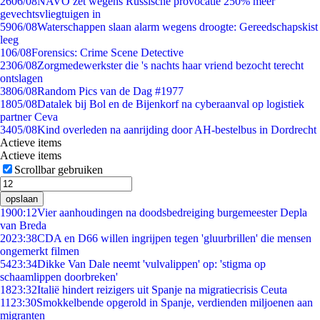
26
06/08
NAVO zet wegens Russische provocatie 250% meer
gevechtsvliegtuigen in
59
06/08
Waterschappen slaan alarm wegens droogte: Gereedschapskist
leeg
1
06/08
Forensics: Crime Scene Detective
23
06/08
Zorgmedewerkster die 's nachts haar vriend bezocht terecht
ontslagen
38
06/08
Random Pics van de Dag #1977
18
05/08
Datalek bij Bol en de Bijenkorf na cyberaanval op logistiek
partner Ceva
34
05/08
Kind overleden na aanrijding door AH-bestelbus in Dordrecht
Actieve items
Actieve items
Scrollbar gebruiken
opslaan
19
00:12
Vier aanhoudingen na doodsbedreiging burgemeester Depla
van Breda
20
23:38
CDA en D66 willen ingrijpen tegen 'gluurbrillen' die mensen
ongemerkt filmen
54
23:34
Dikke Van Dale neemt 'vulvalippen' op: 'stigma op
schaamlippen doorbreken'
18
23:32
Italië hindert reizigers uit Spanje na migratiecrisis Ceuta
11
23:30
Smokkelbende opgerold in Spanje, verdienden miljoenen aan
migranten