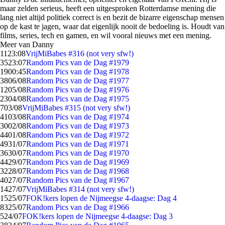
maar zelden serieus, heeft een uitgesproken Rotterdamse mening die
lang niet altijd politiek correct is en bezit de bizarre eigenschap mensen
op de kast te jagen, waar dat eigenlijk nooit de bedoeling is. Houdt van
films, series, tech en gamen, en wil vooral nieuws met een mening.
Meer van Danny
11
23:08
VrijMiBabes #316 (not very sfw!)
35
23:07
Random Pics van de Dag #1979
19
00:45
Random Pics van de Dag #1978
38
06/08
Random Pics van de Dag #1977
12
05/08
Random Pics van de Dag #1976
23
04/08
Random Pics van de Dag #1975
7
03/08
VrijMiBabes #315 (not very sfw!)
41
03/08
Random Pics van de Dag #1974
30
02/08
Random Pics van de Dag #1973
44
01/08
Random Pics van de Dag #1972
49
31/07
Random Pics van de Dag #1971
36
30/07
Random Pics van de Dag #1970
44
29/07
Random Pics van de Dag #1969
32
28/07
Random Pics van de Dag #1968
40
27/07
Random Pics van de Dag #1967
14
27/07
VrijMiBabes #314 (not very sfw!)
15
25/07
FOK!kers lopen de Nijmeegse 4-daagse: Dag 4
83
25/07
Random Pics van de Dag #1966
5
24/07
FOK!kers lopen de Nijmeegse 4-daagse: Dag 3