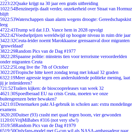
22
23:22
Quake krijgt na 30 jaar een gratis uitbreiding
10
22:54
Benzineprijs daalt verder, onzekerheid over Straat van Hormuz
blijft
59
22:53
Waterschappen slaan alarm wegens droogte: Gereedschapskist
leeg
47
22:43
Trump wil dat J.D. Vance hem in 2028 opvolgt
26
22:42
Voedselprijzen wereldwijd op hoogste niveau in ruim drie jaar
34
22:32
Ceuta-leider noemt Marokkaanse grensaanval door migranten
'gruweldaad'
38
22:29
Random Pics van de Dag #1977
38
22:28
Spaanse politie: minstens tien voor terrorisme veroordeelden
onder migranten Ceuta
15
22:25
Long live the 7th of October
30
22:20
Tropische hitte keert zondag terug met lokaal 32 graden
63
22:19
Meer agressie tegen een andersluidende politieke mening, laat
jij je intimideren?
7
21:52
Trailers kijken: de bioscoopreleases van week 32
46
21:30
Spoedberaad EU na crisis Ceuta, moeten we onze
buitengrenzen beter bewaken?
24
21:01
Denemarken pakt AI-gebruik in scholen aan: extra mondelinge
examens
36
20:20
Duitser (93) crasht met quad tegen boom, vier gewonden
11
20:01
VrijMiBabes #316 (not very sfw!)
35
19:58
Random Pics van de Dag #1979
65
19:50
Onlyfans-model met G-cup wil als NASA-ambassadeur naar