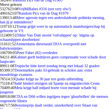
38
24/07
Random Pics van de Dag #1965
Meest gelezen
53276
23:08
VrijMiBabes #316 (not very sfw!)
49016
23:07
Random Pics van de Dag #1979
1390
13:48
Meer agressie tegen een andersluidende politieke mening,
laat jij je intimideren?
1197
10:12
Trump grijpt weer in op automatisch staatsburgerschap bij
geboorte in VS
1124
09:51
Dikke Van Dale neemt 'vulvalippen' op: 'stigma op
schaamlippen doorbreken'
1116
11:52
Amsterdams dierenasiel DOA overspoeld met
babykonijntjes
1067
09:05
Peter Faber (82) overleden
942
11:46
Kabinet geeft bedrijven geen compensatie voor schade door
laagwater
899
11:08
Tropische hitte keert zondag terug met lokaal 32 graden
853
09:37
Denemarken pakt AI-gebruik in scholen aan: extra
mondelinge examens
765
14:33
Quake krijgt na 30 jaar een gratis uitbreiding
751
18:47
Italië hindert reizigers uit Spanje na migratiecrisis Ceuta
704
09:40
Meta krijgt half miljard boete voor mentale schade bij
jongeren
689
18:08
CDA en D66 willen ingrijpen tegen 'gluurbrillen' die mensen
ongemerkt filmen
667
17:56
Benzineprijs daalt verder, onzekerheid over Straat van