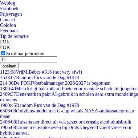
Weblog
Fotoboek
Prijsvragen
Contact
Colofon
Feedback
Tip de redactie
FOK!
FOK!
Scrollbar gebruiken
opslaan
11
23:08
VrijMiBabes #316 (not very sfw!)
35
23:07
Random Pics van de Dag #1979
2
14:30
De FOK!Voetbalmanager 2026/2027 is begonnen
13
09:40
Meta krijgt half miljard boete voor mentale schade bij jongeren
24
09:37
Denemarken pakt AI-gebruik in scholen aan: extra mondelinge
examens
19
00:45
Random Pics van de Dag #1978
65
06/08
Onlyfans-model met G-cup wil als NASA-ambassadeur naar
maan
24
06/08
Huisarts per direct uit vak gezet om ernstig alcoholmisbruik
19
06/08
Drone met explosieven bij Duits vliegveld voedt vrees voor
hybride aanval