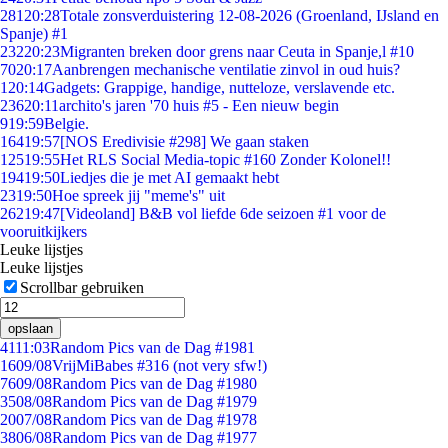
281
20:28
Totale zonsverduistering 12-08-2026 (Groenland, IJsland en
Spanje) #1
232
20:23
Migranten breken door grens naar Ceuta in Spanje,l #10
70
20:17
Aanbrengen mechanische ventilatie zinvol in oud huis?
1
20:14
Gadgets: Grappige, handige, nutteloze, verslavende etc.
236
20:11
archito's jaren '70 huis #5 - Een nieuw begin
9
19:59
Belgie.
164
19:57
[NOS Eredivisie #298] We gaan staken
125
19:55
Het RLS Social Media-topic #160 Zonder Kolonel!!
194
19:50
Liedjes die je met AI gemaakt hebt
23
19:50
Hoe spreek jij "meme's" uit
262
19:47
[Videoland] B&B vol liefde 6de seizoen #1 voor de
vooruitkijkers
Leuke lijstjes
Leuke lijstjes
Scrollbar gebruiken
opslaan
41
11:03
Random Pics van de Dag #1981
16
09/08
VrijMiBabes #316 (not very sfw!)
76
09/08
Random Pics van de Dag #1980
35
08/08
Random Pics van de Dag #1979
20
07/08
Random Pics van de Dag #1978
38
06/08
Random Pics van de Dag #1977