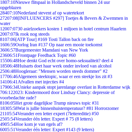
18
07:10
Nieuwe flitspaal in Hollandscheveld binnen 24 uur
opgeblazen
284
07:10
Nederland stevent af op watertekort
272
07:08
[INFLUENCERS #297] Toetjes & Bevers & Zwemmen in
water
120
07:07
30 asielzoekers kosten 1 miljoen in hotel centrum Haarlem
20
07:07
Ik rook nog steeds
81
07:06
[ATP Tour] #169 Tosti Tallon back on fire
16
06:59
Oorlog Iran #137 Op naar een mooie toekomst
36
06:57
Burgemeester Mamdani van New York
236
06:51
Frontpage Feedback Topic #60
155
06:48
Hoe denkt God echt over homo-seksualiteit? deel 4
185
06:48
Huisarts doet haar werk onder invloed van alcohol
25
06:48
Hoogleraar: "Mensen worden steeds dommer" #2
177
06:46
Algemeen steektopic, waar er een steekje los zit #3
141
06:41
Afvallen met injecties #4
179
06:34
Unieke aanpak stopt jarenlange overlast in Rotterdamse wijk
7
06:12
2023: Kindermoord door Lindsay Clancy: depressie of
voorbedachte rade?
81
06:05
Het grote dagelijkse Trump nieuws topic #31
183
05:58
Wat is jullie binnenhuistemperatuur? #81 Horrorzomer
211
05:54
Verander een letter expert (7lettereditie) #50
25
05:54
Verander één letter. Expert # 75 (8 letters)
49
05:54
Hoe kom je van egels af?
60
05:51
Verander één letter: Expert #143 (9 letters)