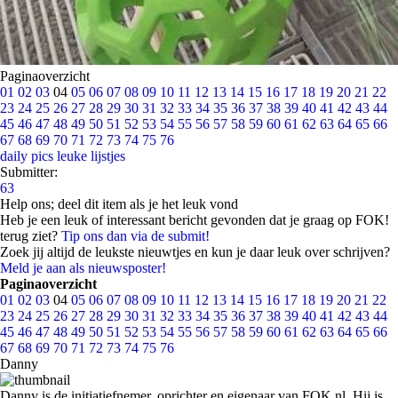
Paginaoverzicht
01
02
03
04
05
06
07
08
09
10
11
12
13
14
15
16
17
18
19
20
21
22
23
24
25
26
27
28
29
30
31
32
33
34
35
36
37
38
39
40
41
42
43
44
45
46
47
48
49
50
51
52
53
54
55
56
57
58
59
60
61
62
63
64
65
66
67
68
69
70
71
72
73
74
75
76
daily pics
leuke lijstjes
Submitter:
63
Help ons; deel dit item als je het leuk vond
Heb je een leuk of interessant bericht gevonden dat je graag op FOK!
terug ziet?
Tip ons dan via de submit!
Zoek jij altijd de leukste nieuwtjes en kun je daar leuk over schrijven?
Meld je aan als nieuwsposter!
Paginaoverzicht
01
02
03
04
05
06
07
08
09
10
11
12
13
14
15
16
17
18
19
20
21
22
23
24
25
26
27
28
29
30
31
32
33
34
35
36
37
38
39
40
41
42
43
44
45
46
47
48
49
50
51
52
53
54
55
56
57
58
59
60
61
62
63
64
65
66
67
68
69
70
71
72
73
74
75
76
Danny
Danny is de initiatiefnemer, oprichter en eigenaar van FOK.nl. Hij is