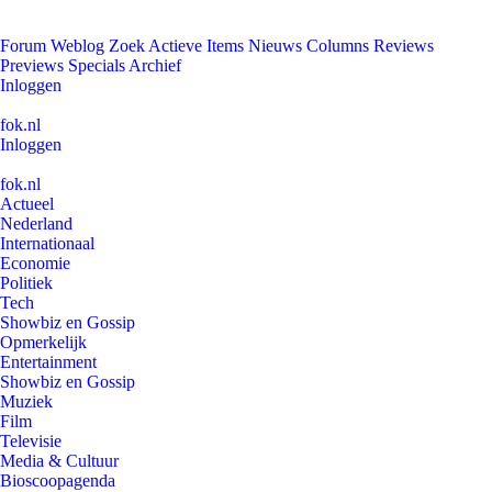
Forum
Weblog
Zoek
Actieve Items
Nieuws
Columns
Reviews
Previews
Specials
Archief
Inloggen
fok.nl
Inloggen
fok.nl
Actueel
Nederland
Internationaal
Economie
Politiek
Tech
Showbiz en Gossip
Opmerkelijk
Entertainment
Showbiz en Gossip
Muziek
Film
Televisie
Media & Cultuur
Bioscoopagenda