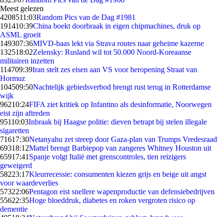
Meest gelezen
42085
11:03
Random Pics van de Dag #1981
1914
10:39
China boekt doorbraak in eigen chipmachines, druk op
ASML groeit
1493
07:36
MIVD-baas lekt via Strava routes naar geheime kazerne
1325
18:02
Zelensky: Rusland wil tot 50.000 Noord-Koreaanse
militairen inzetten
1147
09:39
Iran stelt zes eisen aan VS voor heropening Straat van
Hormuz
1045
09:50
Nachtelijk gebiedsverbod brengt rust terug in Rotterdamse
wijk
962
10:24
FIFA ziet kritiek op Infantino als desinformatie, Noorwegen
eist zijn aftreden
951
10:03
Inbraak bij Haagse politie: dieven betrapt bij stelen illegale
sigaretten
716
17:30
Netanyahu zet streep door Gaza-plan van Trumps Vredesraad
693
18:12
Mattel brengt Barbiepop van zangeres Whitney Houston uit
659
17:41
Spanje volgt Italië met grenscontroles, tien reizigers
geweigerd
582
23:17
Kleurrecessie: consumenten kiezen grijs en beige uit angst
voor waardeverlies
573
22:06
Pentagon eist snellere wapenproductie van defensiebedrijven
556
22:35
Hoge bloeddruk, diabetes en roken vergroten risico op
dementie