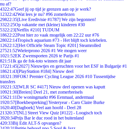
nu af?
43
22:47
Geef jij op tijd je grenzen aan op je werk?
123
22:42
Wat lees je nu? #96 zomerlezen
298
22:35
[Live Eredivisie #1787] We zijn begonnen!
33
22:25
Op vakantie met (kleine) kinderen #30
53
22:23
[Netflix #210] TUDUM
186
22:22
Post hier zo vaak mogelijk om 22:22 uur #76
280
22:14
Tropisch aquarium #73 - Het blijft toch kriebelen.
126
22:12
[Het Officiële Steam Topic #201] Steamrolled
275
21:52
Wielerprono 2026 #1 We mogen weer
10
21:52
EK Zwemsporten 2026 te Parijs #1
8
21:51
Ik ga de fok-toto winnen dit jaar
172
21:45
[2027] Nieuwtjes en geruchten voor het ESF in Bulgarije #1
186
21:43
[PlayStation #184] Nieuw deel
183
21:39
FOK! Premier Cycling League 2026 #10 Tussentijdse
transfers
192
21:32
[WLR SC #417] Nieuw deel openen was kaputt
109
21:30
[Breien] Deel 21, met zomerbreisels
156
21:11
De woningmarkt #96 Eenmaal, andermaal
19
20:57
[Boekbespreking] Yesteryear - Caro Claire Burke
16
20:40
[Dagboek] Veel aan hoofd - Deel 28
213
20:37
[NL] Street View Quiz [#122] - Loogisch toch
39
20:34
Prijs Bar le duc rood in het buitenland
4
20:33
Bij Edit ALT-S opvangen?
24
20:31
Petitie behoud npo 5 Soul & Jazz