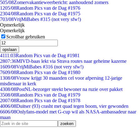
5
05/08
Zomervakantieweerbericht: aanhoudend zomers
12
05/08
Random Pics van de Dag #1976
23
04/08
Random Pics van de Dag #1975
7
03/08
VrijMiBabes #315 (not very sfw!)
Opmerkelijk
Opmerkelijk
Scrollbar gebruiken
opslaan
41
11:03
Random Pics van de Dag #1981
28
07:36
MIVD-baas lekt via Strava routes naar geheime kazerne
16
09/08
VrijMiBabes #316 (not very sfw!)
76
09/08
Random Pics van de Dag #1980
13
08/08
Vrouw krijgt 30 maanden cel voor afpersing 12-jarige
misdienaar in kerk
43
08/08
PostNL-bezorger steekt bewoner na ruzie over pakket
35
08/08
Random Pics van de Dag #1979
20
07/08
Random Pics van de Dag #1978
40
06/08
Duitser (93) crasht met quad tegen boom, vier gewonden
66
06/08
Onlyfans-model met G-cup wil als NASA-ambassadeur naar
maan