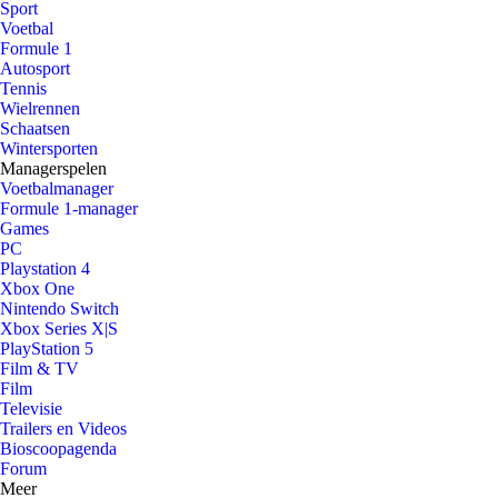
Sport
Voetbal
Formule 1
Autosport
Tennis
Wielrennen
Schaatsen
Wintersporten
Managerspelen
Voetbalmanager
Formule 1-manager
Games
PC
Playstation 4
Xbox One
Nintendo Switch
Xbox Series X|S
PlayStation 5
Film & TV
Film
Televisie
Trailers en Videos
Bioscoopagenda
Forum
Meer