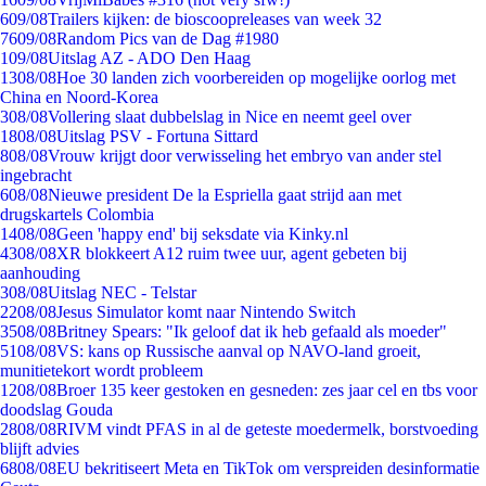
6
09/08
Trailers kijken: de bioscoopreleases van week 32
76
09/08
Random Pics van de Dag #1980
1
09/08
Uitslag AZ - ADO Den Haag
13
08/08
Hoe 30 landen zich voorbereiden op mogelijke oorlog met
China en Noord-Korea
3
08/08
Vollering slaat dubbelslag in Nice en neemt geel over
18
08/08
Uitslag PSV - Fortuna Sittard
8
08/08
Vrouw krijgt door verwisseling het embryo van ander stel
ingebracht
6
08/08
Nieuwe president De la Espriella gaat strijd aan met
drugskartels Colombia
14
08/08
Geen 'happy end' bij seksdate via Kinky.nl
43
08/08
XR blokkeert A12 ruim twee uur, agent gebeten bij
aanhouding
3
08/08
Uitslag NEC - Telstar
22
08/08
Jesus Simulator komt naar Nintendo Switch
35
08/08
Britney Spears: "Ik geloof dat ik heb gefaald als moeder"
51
08/08
VS: kans op Russische aanval op NAVO-land groeit,
munitietekort wordt probleem
12
08/08
Broer 135 keer gestoken en gesneden: zes jaar cel en tbs voor
doodslag Gouda
28
08/08
RIVM vindt PFAS in al de geteste moedermelk, borstvoeding
blijft advies
68
08/08
EU bekritiseert Meta en TikTok om verspreiden desinformatie