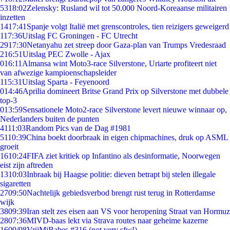
53
18:02
Zelensky: Rusland wil tot 50.000 Noord-Koreaanse militairen
inzetten
14
17:41
Spanje volgt Italië met grenscontroles, tien reizigers geweigerd
1
17:36
Uitslag FC Groningen - FC Utrecht
29
17:30
Netanyahu zet streep door Gaza-plan van Trumps Vredesraad
2
16:51
Uitslag PEC Zwolle - Ajax
0
16:11
Almansa wint Moto3-race Silverstone, Uriarte profiteert niet
van afwezige kampioenschapsleider
1
15:31
Uitslag Sparta - Feyenoord
0
14:46
Aprilia domineert Britse Grand Prix op Silverstone met dubbele
top-3
0
13:59
Sensationele Moto2-race Silverstone levert nieuwe winnaar op,
Nederlanders buiten de punten
41
11:03
Random Pics van de Dag #1981
51
10:39
China boekt doorbraak in eigen chipmachines, druk op ASML
groeit
16
10:24
FIFA ziet kritiek op Infantino als desinformatie, Noorwegen
eist zijn aftreden
13
10:03
Inbraak bij Haagse politie: dieven betrapt bij stelen illegale
sigaretten
27
09:50
Nachtelijk gebiedsverbod brengt rust terug in Rotterdamse
wijk
38
09:39
Iran stelt zes eisen aan VS voor heropening Straat van Hormuz
28
07:36
MIVD-baas lekt via Strava routes naar geheime kazerne
16
09/08
VrijMiBabes #316 (not very sfw!)