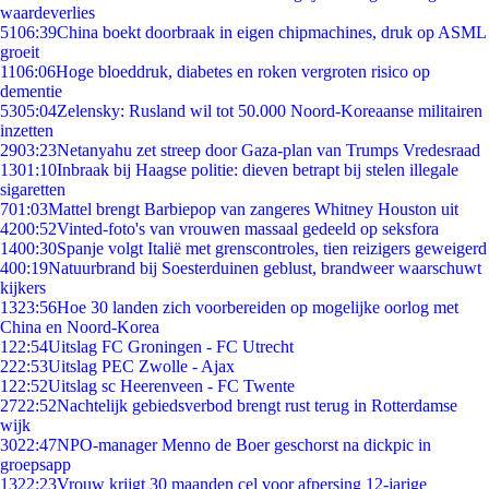
waardeverlies
51
06:39
China boekt doorbraak in eigen chipmachines, druk op ASML
groeit
11
06:06
Hoge bloeddruk, diabetes en roken vergroten risico op
dementie
53
05:04
Zelensky: Rusland wil tot 50.000 Noord-Koreaanse militairen
inzetten
29
03:23
Netanyahu zet streep door Gaza-plan van Trumps Vredesraad
13
01:10
Inbraak bij Haagse politie: dieven betrapt bij stelen illegale
sigaretten
7
01:03
Mattel brengt Barbiepop van zangeres Whitney Houston uit
42
00:52
Vinted-foto's van vrouwen massaal gedeeld op seksfora
14
00:30
Spanje volgt Italië met grenscontroles, tien reizigers geweigerd
4
00:19
Natuurbrand bij Soesterduinen geblust, brandweer waarschuwt
kijkers
13
23:56
Hoe 30 landen zich voorbereiden op mogelijke oorlog met
China en Noord-Korea
1
22:54
Uitslag FC Groningen - FC Utrecht
2
22:53
Uitslag PEC Zwolle - Ajax
1
22:52
Uitslag sc Heerenveen - FC Twente
27
22:52
Nachtelijk gebiedsverbod brengt rust terug in Rotterdamse
wijk
30
22:47
NPO-manager Menno de Boer geschorst na dickpic in
groepsapp
13
22:23
Vrouw krijgt 30 maanden cel voor afpersing 12-jarige