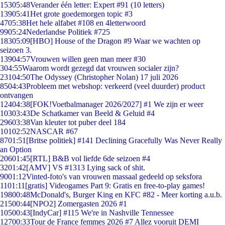
153
05:48
Verander één letter: Expert #91 (10 letters)
139
05:41
Het grote goedemorgen topic #3
47
05:38
Het hele alfabet #108 en 4letterwoord
99
05:24
Nederlandse Politiek #725
183
05:09
[HBO] House of the Dragon #9 Waar we wachten op
seizoen 3.
139
04:57
Vrouwen willen geen man meer #30
3
04:55
Waarom wordt gezegd dat vrouwen socialer zijn?
231
04:50
The Odyssey (Christopher Nolan) 17 juli 2026
85
04:43
Probleem met webshop: verkeerd (veel duurder) product
ontvangen
124
04:38
[FOK!Voetbalmanager 2026/2027] #1 We zijn er weer
103
03:43
De Schatkamer van Beeld & Geluid #4
296
03:38
Van kleuter tot puber deel 184
101
02:52
NASCAR #67
87
01:51
[Britse politiek] #141 Declining Gracefully Was Never Really
an Option
206
01:45
[RTL] B&B vol liefde 6de seizoen #4
32
01:42
[AMV] VS #1313 Lying sack of shit.
90
01:12
Vinted-foto's van vrouwen massaal gedeeld op seksfora
11
01:11
[gratis] Videogames Part 9: Gratis en free-to-play games!
198
00:48
McDonald's, Burger King en KFC #82 - Meer korting a.u.b.
215
00:44
[NPO2] Zomergasten 2026 #1
105
00:43
[IndyCar] #115 We're in Nashville Tennessee
127
00:33
Tour de France femmes 2026 #7 Allez vooruit DEMI