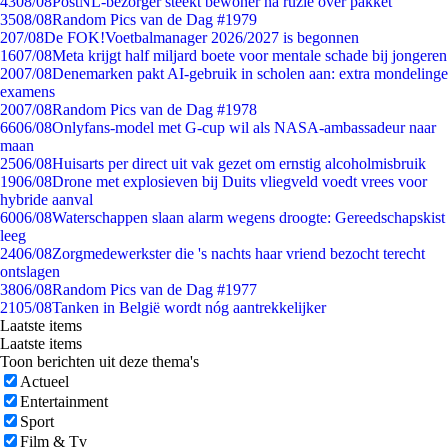
43
08/08
PostNL-bezorger steekt bewoner na ruzie over pakket
35
08/08
Random Pics van de Dag #1979
2
07/08
De FOK!Voetbalmanager 2026/2027 is begonnen
16
07/08
Meta krijgt half miljard boete voor mentale schade bij jongeren
20
07/08
Denemarken pakt AI-gebruik in scholen aan: extra mondelinge
examens
20
07/08
Random Pics van de Dag #1978
66
06/08
Onlyfans-model met G-cup wil als NASA-ambassadeur naar
maan
25
06/08
Huisarts per direct uit vak gezet om ernstig alcoholmisbruik
19
06/08
Drone met explosieven bij Duits vliegveld voedt vrees voor
hybride aanval
60
06/08
Waterschappen slaan alarm wegens droogte: Gereedschapskist
leeg
24
06/08
Zorgmedewerkster die 's nachts haar vriend bezocht terecht
ontslagen
38
06/08
Random Pics van de Dag #1977
21
05/08
Tanken in België wordt nóg aantrekkelijker
Laatste items
Laatste items
Toon berichten uit deze thema's
Actueel
Entertainment
Sport
Film & Tv