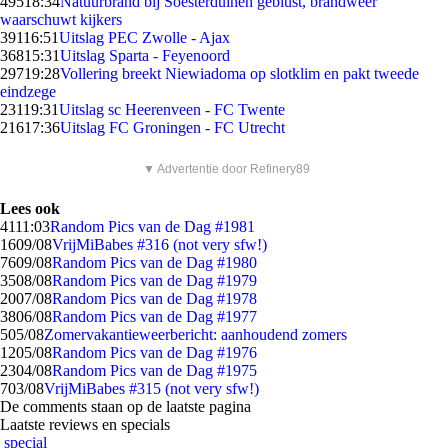
495
18:34
Natuurbrand bij Soesterduinen geblust, brandweer
waarschuwt kijkers
391
16:51
Uitslag PEC Zwolle - Ajax
368
15:31
Uitslag Sparta - Feyenoord
297
19:28
Vollering breekt Niewiadoma op slotklim en pakt tweede
eindzege
231
19:31
Uitslag sc Heerenveen - FC Twente
216
17:36
Uitslag FC Groningen - FC Utrecht
▼ Advertentie door Refinery89
Lees ook
41
11:03
Random Pics van de Dag #1981
16
09/08
VrijMiBabes #316 (not very sfw!)
76
09/08
Random Pics van de Dag #1980
35
08/08
Random Pics van de Dag #1979
20
07/08
Random Pics van de Dag #1978
38
06/08
Random Pics van de Dag #1977
5
05/08
Zomervakantieweerbericht: aanhoudend zomers
12
05/08
Random Pics van de Dag #1976
23
04/08
Random Pics van de Dag #1975
7
03/08
VrijMiBabes #315 (not very sfw!)
De comments staan op de laatste pagina
Laatste reviews en specials
special