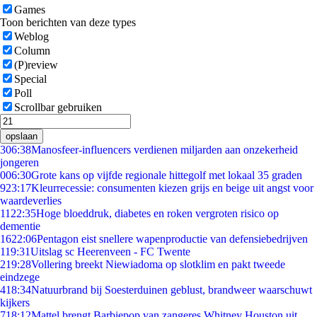
Games
Toon berichten van deze types
Weblog
Column
(P)review
Special
Poll
Scrollbar gebruiken
opslaan
3
06:38
Manosfeer-influencers verdienen miljarden aan onzekerheid
jongeren
0
06:30
Grote kans op vijfde regionale hittegolf met lokaal 35 graden
9
23:17
Kleurrecessie: consumenten kiezen grijs en beige uit angst voor
waardeverlies
11
22:35
Hoge bloeddruk, diabetes en roken vergroten risico op
dementie
16
22:06
Pentagon eist snellere wapenproductie van defensiebedrijven
1
19:31
Uitslag sc Heerenveen - FC Twente
2
19:28
Vollering breekt Niewiadoma op slotklim en pakt tweede
eindzege
4
18:34
Natuurbrand bij Soesterduinen geblust, brandweer waarschuwt
kijkers
7
18:12
Mattel brengt Barbiepop van zangeres Whitney Houston uit