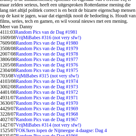
maar zelden serieus, heeft een uitgesproken Rotterdamse mening die
lang niet altijd politiek correct is en bezit de bizarre eigenschap mensen
op de kast te jagen, waar dat eigenlijk nooit de bedoeling is. Houdt van
films, series, tech en gamen, en wil vooral nieuws met een mening.
Meer van Danny
41
11:03
Random Pics van de Dag #1981
16
09/08
VrijMiBabes #316 (not very sfw!)
76
09/08
Random Pics van de Dag #1980
35
08/08
Random Pics van de Dag #1979
20
07/08
Random Pics van de Dag #1978
38
06/08
Random Pics van de Dag #1977
12
05/08
Random Pics van de Dag #1976
23
04/08
Random Pics van de Dag #1975
7
03/08
VrijMiBabes #315 (not very sfw!)
41
03/08
Random Pics van de Dag #1974
30
02/08
Random Pics van de Dag #1973
44
01/08
Random Pics van de Dag #1972
49
31/07
Random Pics van de Dag #1971
36
30/07
Random Pics van de Dag #1970
44
29/07
Random Pics van de Dag #1969
32
28/07
Random Pics van de Dag #1968
40
27/07
Random Pics van de Dag #1967
14
27/07
VrijMiBabes #314 (not very sfw!)
15
25/07
FOK!kers lopen de Nijmeegse 4-daagse: Dag 4
83
25/07
Random Pics van de Dag #1966