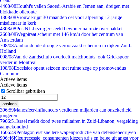
Ceuta
44
08/08
Houthi's vallen Saoedi-Arabië en Jemen aan, dreigen met
blokkade olieroute
13
08/08
Vrouw krijgt 30 maanden cel voor afpersing 12-jarige
misdienaar in kerk
43
08/08
PostNL-bezorger steekt bewoner na ruzie over pakket
26
08/08
Wegpiraat scheurt met 146 km/u door het centrum van
Amsterdam
7
08/08
Aanhoudende droogte veroorzaakt scheuren in dijken Zuid-
Holland
0
08/08
Van de Zandschulp overleeft matchpoints, ook Griekspoor
verder in Montreal
1
08/08
Excelsior opent seizoen met ruime zege op promovendus
Cambuur
Actieve items
Actieve items
Scrollbar gebruiken
opslaan
3
06:59
Manosfeer-influencers verdienen miljarden aan onzekerheid
jongeren
79
06:51
Israël meldt dood twee militairen in Zuid-Libanon, vergelding
aangekondigd
16
06:49
Pentagon eist snellere wapenproductie van defensiebedrijven
9
06:46
Kleurrecessie: consumenten kiezen grijs en beige uit angst voor