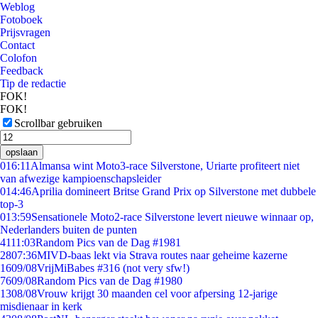
Weblog
Fotoboek
Prijsvragen
Contact
Colofon
Feedback
Tip de redactie
FOK!
FOK!
Scrollbar gebruiken
opslaan
0
16:11
Almansa wint Moto3-race Silverstone, Uriarte profiteert niet
van afwezige kampioenschapsleider
0
14:46
Aprilia domineert Britse Grand Prix op Silverstone met dubbele
top-3
0
13:59
Sensationele Moto2-race Silverstone levert nieuwe winnaar op,
Nederlanders buiten de punten
41
11:03
Random Pics van de Dag #1981
28
07:36
MIVD-baas lekt via Strava routes naar geheime kazerne
16
09/08
VrijMiBabes #316 (not very sfw!)
76
09/08
Random Pics van de Dag #1980
13
08/08
Vrouw krijgt 30 maanden cel voor afpersing 12-jarige
misdienaar in kerk