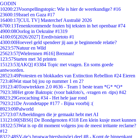
GODIN
102
00:23
Voorspellingstopic: Wie is hier de weerkundige? #16
236
00:19
Israel en Gaza #17
164
00:17
[CUL TV] Masterchef Australië 2026
67
00:13
Tenenkrommende fouten bij teksten in het openbaar #74
49
00:08
Oorlog in Oekraïne #1319
41
00:05
[2026/2027] Eredivisietoto #1
43
00:00
Hoeveel geld spendeer jij aan je beginnende relatie?
26
23:57
Natuur en Wild
256
23:57
[Wielrennen #616] Brennan!
1
23:57
Starten met 3d printen
151
23:53
[AKQ] #3384 Topic met vragen. En soms goede
antwoorden.
285
23:49
Protesten en blokkades van Extinction Rebellion #24 Eieren
7
23:46
Wat staat bij jou op nummer 1 en 2?
191
23:40
Touwtrekken 2.0 #636 - Team 1 beste team *G* *O*
79
23:38
Het grote Baktopic (voor bakfoto's, -vragen en -tips) #42
88
23:29
Geocaching #34 - Het hele jaar rond
79
23:21
De Avondetappe #177 - Bijna voorbij :(
89
23:09
Palworld
257
23:07
Afbeeldingen die je gemaakt hebt met AI
131
23:00
[SBS6] De Bondgenoten #318 Een klein kusje moet kunnen
183
22:53
Wat is op dit moment volgens jou de meest irritante reclame?
#12
83
22:48
SV-tje's brugwachtershuis(je) deel #8 - Komt de binnenkant