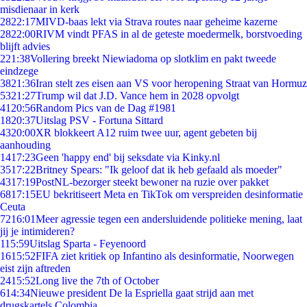
misdienaar in kerk
28
22:17
MIVD-baas lekt via Strava routes naar geheime kazerne
28
22:00
RIVM vindt PFAS in al de geteste moedermelk, borstvoeding
blijft advies
2
21:38
Vollering breekt Niewiadoma op slotklim en pakt tweede
eindzege
38
21:36
Iran stelt zes eisen aan VS voor heropening Straat van Hormuz
53
21:27
Trump wil dat J.D. Vance hem in 2028 opvolgt
41
20:56
Random Pics van de Dag #1981
18
20:37
Uitslag PSV - Fortuna Sittard
43
20:00
XR blokkeert A12 ruim twee uur, agent gebeten bij
aanhouding
14
17:23
Geen 'happy end' bij seksdate via Kinky.nl
35
17:22
Britney Spears: "Ik geloof dat ik heb gefaald als moeder"
43
17:19
PostNL-bezorger steekt bewoner na ruzie over pakket
68
17:15
EU bekritiseert Meta en TikTok om verspreiden desinformatie
Ceuta
72
16:01
Meer agressie tegen een andersluidende politieke mening, laat
jij je intimideren?
1
15:59
Uitslag Sparta - Feyenoord
16
15:52
FIFA ziet kritiek op Infantino als desinformatie, Noorwegen
eist zijn aftreden
24
15:52
Long live the 7th of October
6
14:34
Nieuwe president De la Espriella gaat strijd aan met
drugskartels Colombia