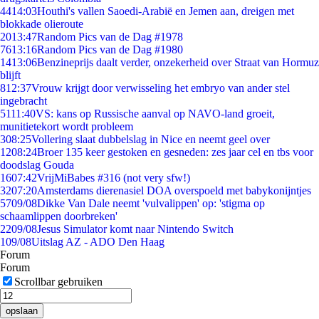
44
14:03
Houthi's vallen Saoedi-Arabië en Jemen aan, dreigen met
blokkade olieroute
20
13:47
Random Pics van de Dag #1978
76
13:16
Random Pics van de Dag #1980
14
13:06
Benzineprijs daalt verder, onzekerheid over Straat van Hormuz
blijft
8
12:37
Vrouw krijgt door verwisseling het embryo van ander stel
ingebracht
51
11:40
VS: kans op Russische aanval op NAVO-land groeit,
munitietekort wordt probleem
3
08:25
Vollering slaat dubbelslag in Nice en neemt geel over
12
08:24
Broer 135 keer gestoken en gesneden: zes jaar cel en tbs voor
doodslag Gouda
16
07:42
VrijMiBabes #316 (not very sfw!)
32
07:20
Amsterdams dierenasiel DOA overspoeld met babykonijntjes
57
09/08
Dikke Van Dale neemt 'vulvalippen' op: 'stigma op
schaamlippen doorbreken'
22
09/08
Jesus Simulator komt naar Nintendo Switch
1
09/08
Uitslag AZ - ADO Den Haag
Forum
Forum
Scrollbar gebruiken
opslaan