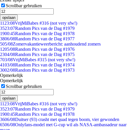
Scrollbar gebruiken
opslaan
11
23:08
VrijMiBabes #316 (not very sfw!)
35
23:07
Random Pics van de Dag #1979
19
00:45
Random Pics van de Dag #1978
38
06/08
Random Pics van de Dag #1977
5
05/08
Zomervakantieweerbericht: aanhoudend zomers
12
05/08
Random Pics van de Dag #1976
23
04/08
Random Pics van de Dag #1975
7
03/08
VrijMiBabes #315 (not very sfw!)
41
03/08
Random Pics van de Dag #1974
30
02/08
Random Pics van de Dag #1973
Opmerkelijk
Opmerkelijk
Scrollbar gebruiken
opslaan
11
23:08
VrijMiBabes #316 (not very sfw!)
35
23:07
Random Pics van de Dag #1979
19
00:45
Random Pics van de Dag #1978
36
06/08
Duitser (93) crasht met quad tegen boom, vier gewonden
65
06/08
Onlyfans-model met G-cup wil als NASA-ambassadeur naar
maan