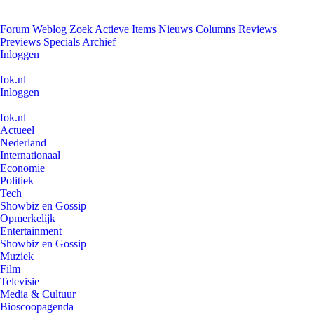
Forum
Weblog
Zoek
Actieve Items
Nieuws
Columns
Reviews
Previews
Specials
Archief
Inloggen
fok.nl
Inloggen
fok.nl
Actueel
Nederland
Internationaal
Economie
Politiek
Tech
Showbiz en Gossip
Opmerkelijk
Entertainment
Showbiz en Gossip
Muziek
Film
Televisie
Media & Cultuur
Bioscoopagenda