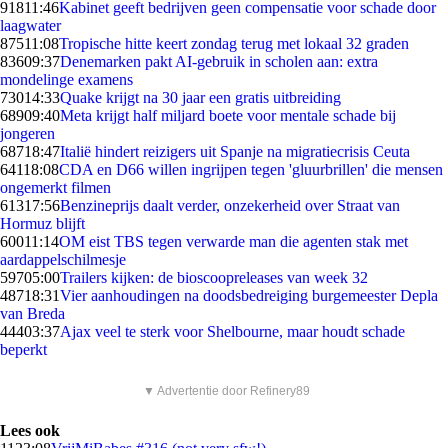
918
11:46
Kabinet geeft bedrijven geen compensatie voor schade door
laagwater
875
11:08
Tropische hitte keert zondag terug met lokaal 32 graden
836
09:37
Denemarken pakt AI-gebruik in scholen aan: extra
mondelinge examens
730
14:33
Quake krijgt na 30 jaar een gratis uitbreiding
689
09:40
Meta krijgt half miljard boete voor mentale schade bij
jongeren
687
18:47
Italië hindert reizigers uit Spanje na migratiecrisis Ceuta
641
18:08
CDA en D66 willen ingrijpen tegen 'gluurbrillen' die mensen
ongemerkt filmen
613
17:56
Benzineprijs daalt verder, onzekerheid over Straat van
Hormuz blijft
600
11:14
OM eist TBS tegen verwarde man die agenten stak met
aardappelschilmesje
597
05:00
Trailers kijken: de bioscoopreleases van week 32
487
18:31
Vier aanhoudingen na doodsbedreiging burgemeester Depla
van Breda
444
03:37
Ajax veel te sterk voor Shelbourne, maar houdt schade
beperkt
▼ Advertentie door Refinery89
Lees ook