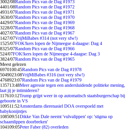
30
02/08
Random Pics van de Dag #1973
44
01/08
Random Pics van de Dag #1972
49
31/07
Random Pics van de Dag #1971
36
30/07
Random Pics van de Dag #1970
44
29/07
Random Pics van de Dag #1969
32
28/07
Random Pics van de Dag #1968
40
27/07
Random Pics van de Dag #1967
14
27/07
VrijMiBabes #314 (not very sfw!)
15
25/07
FOK!kers lopen de Nijmeegse 4-daagse: Dag 4
83
25/07
Random Pics van de Dag #1966
5
24/07
FOK!kers lopen de Nijmeegse 4-daagse: Dag 3
38
24/07
Random Pics van de Dag #1965
Meest gelezen
69701
00:45
Random Pics van de Dag #1978
50490
23:08
VrijMiBabes #316 (not very sfw!)
47689
23:07
Random Pics van de Dag #1979
1357
13:48
Meer agressie tegen een andersluidende politieke mening,
laat jij je intimideren?
1176
10:12
Trump grijpt weer in op automatisch staatsburgerschap bij
geboorte in VS
1095
11:52
Amsterdams dierenasiel DOA overspoeld met
babykonijntjes
1085
09:51
Dikke Van Dale neemt 'vulvalippen' op: 'stigma op
schaamlippen doorbreken'
1041
09:05
Peter Faber (82) overleden