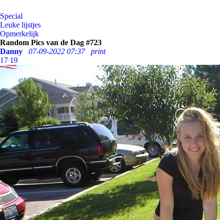
Special
Leuke lijstjes
Opmerkelijk
Random Pics van de Dag #723
Danny
07-09-2022 07:37
print
17
19