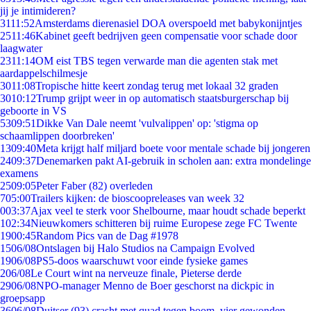
jij je intimideren?
31
11:52
Amsterdams dierenasiel DOA overspoeld met babykonijntjes
25
11:46
Kabinet geeft bedrijven geen compensatie voor schade door
laagwater
23
11:14
OM eist TBS tegen verwarde man die agenten stak met
aardappelschilmesje
30
11:08
Tropische hitte keert zondag terug met lokaal 32 graden
30
10:12
Trump grijpt weer in op automatisch staatsburgerschap bij
geboorte in VS
53
09:51
Dikke Van Dale neemt 'vulvalippen' op: 'stigma op
schaamlippen doorbreken'
13
09:40
Meta krijgt half miljard boete voor mentale schade bij jongeren
24
09:37
Denemarken pakt AI-gebruik in scholen aan: extra mondelinge
examens
25
09:05
Peter Faber (82) overleden
7
05:00
Trailers kijken: de bioscoopreleases van week 32
0
03:37
Ajax veel te sterk voor Shelbourne, maar houdt schade beperkt
1
02:34
Nieuwkomers schitteren bij ruime Europese zege FC Twente
19
00:45
Random Pics van de Dag #1978
15
06/08
Ontslagen bij Halo Studios na Campaign Evolved
19
06/08
PS5-doos waarschuwt voor einde fysieke games
2
06/08
Le Court wint na nerveuze finale, Pieterse derde
29
06/08
NPO-manager Menno de Boer geschorst na dickpic in
groepsapp
36
06/08
Duitser (93) crasht met quad tegen boom, vier gewonden