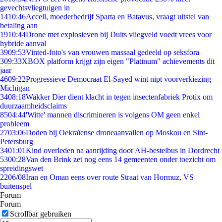
gevechtsvliegtuigen in
14
10:46
Accell, moederbedrijf Sparta en Batavus, vraagt uitstel van
betaling aan
19
10:44
Drone met explosieven bij Duits vliegveld voedt vrees voor
hybride aanval
39
09:53
Vinted-foto's van vrouwen massaal gedeeld op seksfora
3
09:33
XBOX platform krijgt zijn eigen "Platinum" achievements dit
jaar
46
09:22
Progressieve Democraat El-Sayed wint nipt voorverkiezing
Michigan
34
08:18
Wakker Dier dient klacht in tegen insectenfabriek Protix om
duurzaamheidsclaims
85
04:44
'Witte' mannen discrimineren is volgens OM geen enkel
probleem
27
03:06
Doden bij Oekraïense droneaanvallen op Moskou en Sint-
Petersburg
34
01:01
Kind overleden na aanrijding door AH-bestelbus in Dordrecht
53
00:28
Van den Brink zet nog eens 14 gemeenten onder toezicht om
spreidingswet
22
06/08
Iran en Oman eens over route Straat van Hormuz, VS
buitenspel
Forum
Forum
Scrollbar gebruiken