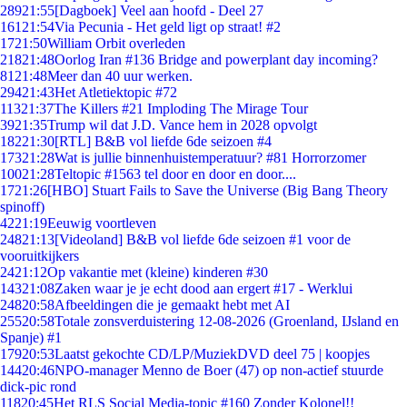
289
21:55
[Dagboek] Veel aan hoofd - Deel 27
161
21:54
Via Pecunia - Het geld ligt op straat! #2
17
21:50
William Orbit overleden
218
21:48
Oorlog Iran #136 Bridge and powerplant day incoming?
81
21:48
Meer dan 40 uur werken.
294
21:43
Het Atletiektopic #72
113
21:37
The Killers #21 Imploding The Mirage Tour
39
21:35
Trump wil dat J.D. Vance hem in 2028 opvolgt
182
21:30
[RTL] B&B vol liefde 6de seizoen #4
173
21:28
Wat is jullie binnenhuistemperatuur? #81 Horrorzomer
100
21:28
Teltopic #1563 tel door en door en door....
17
21:26
[HBO] Stuart Fails to Save the Universe (Big Bang Theory
spinoff)
42
21:19
Eeuwig voortleven
248
21:13
[Videoland] B&B vol liefde 6de seizoen #1 voor de
vooruitkijkers
24
21:12
Op vakantie met (kleine) kinderen #30
143
21:08
Zaken waar je je echt dood aan ergert #17 - Werklui
248
20:58
Afbeeldingen die je gemaakt hebt met AI
255
20:58
Totale zonsverduistering 12-08-2026 (Groenland, IJsland en
Spanje) #1
179
20:53
Laatst gekochte CD/LP/MuziekDVD deel 75 | koopjes
144
20:46
NPO-manager Menno de Boer (47) op non-actief stuurde
dick-pic rond
118
20:45
Het RLS Social Media-topic #160 Zonder Kolonel!!