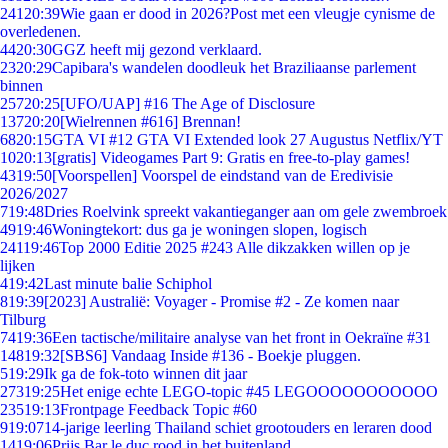
241
20:39
Wie gaan er dood in 2026?Post met een vleugje cynisme de
overledenen.
44
20:30
GGZ heeft mij gezond verklaard.
23
20:29
Capibara's wandelen doodleuk het Braziliaanse parlement
binnen
257
20:25
[UFO/UAP] #16 The Age of Disclosure
137
20:20
[Wielrennen #616] Brennan!
68
20:15
GTA VI #12 GTA VI Extended look 27 Augustus Netflix/YT
10
20:13
[gratis] Videogames Part 9: Gratis en free-to-play games!
43
19:50
[Voorspellen] Voorspel de eindstand van de Eredivisie
2026/2027
7
19:48
Dries Roelvink spreekt vakantieganger aan om gele zwembroek
49
19:46
Woningtekort: dus ga je woningen slopen, logisch
241
19:46
Top 2000 Editie 2025 #243 Alle dikzakken willen op je
lijken
4
19:42
Last minute balie Schiphol
8
19:39
[2023] Australië: Voyager - Promise #2 - Ze komen naar
Tilburg
74
19:36
Een tactische/militaire analyse van het front in Oekraïne #31
148
19:32
[SBS6] Vandaag Inside #136 - Boekje pluggen.
5
19:29
Ik ga de fok-toto winnen dit jaar
273
19:25
Het enige echte LEGO-topic #45 LEGOOOOOOOOOOO
235
19:13
Frontpage Feedback Topic #60
9
19:07
14-jarige leerling Thailand schiet grootouders en leraren dood
14
19:06
Prijs Bar le duc rood in het buitenland