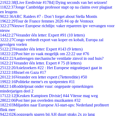
219
22:38
[Live Eredivisie #1784] Dying seconds van het seizoen!
118
22:37
Jonge Cambridge professor stapt op na claims over plagiaat
en leugens
90
22:36
ARC Raiders #7 - Don’t forget about Stella Montis
196
22:29
Tour de France femmes 2026 #4 op de Ventoux
3
22:27
Nieuwe Europese richtlijn: vaker repareren ipv vervangen voor
nieuw
144
22:27
Verander één letter: Expert #91 (10 letters)
32
22:27
Congo verbiedt export van koper en kobalt, Europa zal
gevolgen voelen
51
22:23
Verander één letter: Expert #143 (9 letters)
182
22:22
Post hier zo vaak mogelijk om 22:22 uur #76
64
22:22
Aanbrengen mechanische ventilatie zinvol in oud huis?
16
22:21
Verander één letter. Expert # 75 (8 letters)
251
22:20
Asielzoekers #22 : Het Europese migratiepact gaat in
232
22:18
Israel en Gaza #17
201
22:16
Verander een letter expert (7lettereditie) #50
199
22:16
Politieke meme's en spotprenten #11
68
22:14
Roddelpraat onder vuur: ongepaste opmerkingen
minderjarigen deel 2
171
22:12
[Keuken Kampioen Divisie] #44 Vitesse mag weg
280
22:06
Post hier pas overleden muzikanten #32
18
22:03
Miljarden naar Europese AI-start-ups: Nederland profiteert
flink mee
94
22:02
Koopzegels sparen bij AH duurt straks 2x zo lang