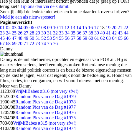
Heb je een leuk of interessant bericht gevonden dat je graag op FOK!
terug ziet?
Tip ons dan via de submit!
Zoek jij altijd de leukste nieuwtjes en kun je daar leuk over schrijven?
Meld je aan als nieuwsposter!
Paginaoverzicht
01
02
03
04
05
06
07
08
09
10
11
12
13
14
15
16
17
18
19
20
21
22
23
24
25
26
27
28
29
30
31
32
33
34
35
36
37
38
39
40
41
42
43
44
45
46
47
48
49
50
51
52
53
54
55
56
57
58
59
60
61
62
63
64
65
66
67
68
69
70
71
72
73
74
75
76
Danny
Danny is de initiatiefnemer, oprichter en eigenaar van FOK.nl. Hij is
maar zelden serieus, heeft een uitgesproken Rotterdamse mening die
lang niet altijd politiek correct is en bezit de bizarre eigenschap mensen
op de kast te jagen, waar dat eigenlijk nooit de bedoeling is. Houdt van
films, series, tech en gamen, en wil vooral nieuws met een mening.
Meer van Danny
11
23:08
VrijMiBabes #316 (not very sfw!)
35
23:07
Random Pics van de Dag #1979
19
00:45
Random Pics van de Dag #1978
38
06/08
Random Pics van de Dag #1977
12
05/08
Random Pics van de Dag #1976
23
04/08
Random Pics van de Dag #1975
7
03/08
VrijMiBabes #315 (not very sfw!)
41
03/08
Random Pics van de Dag #1974