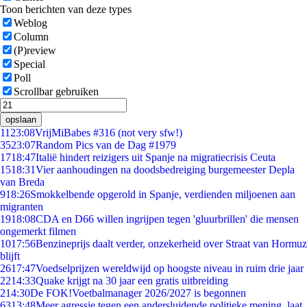
Toon berichten van deze types
Weblog
Column
(P)review
Special
Poll
Scrollbar gebruiken
opslaan
11
23:08
VrijMiBabes #316 (not very sfw!)
35
23:07
Random Pics van de Dag #1979
17
18:47
Italië hindert reizigers uit Spanje na migratiecrisis Ceuta
15
18:31
Vier aanhoudingen na doodsbedreiging burgemeester Depla
van Breda
9
18:26
Smokkelbende opgerold in Spanje, verdienden miljoenen aan
migranten
19
18:08
CDA en D66 willen ingrijpen tegen 'gluurbrillen' die mensen
ongemerkt filmen
10
17:56
Benzineprijs daalt verder, onzekerheid over Straat van Hormuz
blijft
26
17:47
Voedselprijzen wereldwijd op hoogste niveau in ruim drie jaar
22
14:33
Quake krijgt na 30 jaar een gratis uitbreiding
2
14:30
De FOK!Voetbalmanager 2026/2027 is begonnen
63
13:48
Meer agressie tegen een andersluidende politieke mening, laat