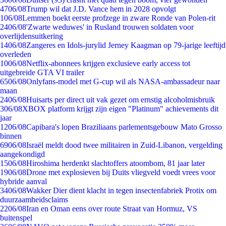
47
06/08
Trump wil dat J.D. Vance hem in 2028 opvolgt
1
06/08
Lemmen boekt eerste profzege in zware Ronde van Polen-rit
24
06/08
'Zwarte weduwes' in Rusland trouwen soldaten voor
overlijdensuitkering
14
06/08
Zangeres en Idols-jurylid Jerney Kaagman op 79-jarige leeftijd
overleden
10
06/08
Netflix-abonnees krijgen exclusieve early access tot
uitgebreide GTA VI trailer
65
06/08
Onlyfans-model met G-cup wil als NASA-ambassadeur naar
maan
24
06/08
Huisarts per direct uit vak gezet om ernstig alcoholmisbruik
3
06/08
XBOX platform krijgt zijn eigen "Platinum" achievements dit
jaar
12
06/08
Capibara's lopen Braziliaans parlementsgebouw Mato Grosso
binnen
69
06/08
Israël meldt dood twee militairen in Zuid-Libanon, vergelding
aangekondigd
15
06/08
Hiroshima herdenkt slachtoffers atoombom, 81 jaar later
19
06/08
Drone met explosieven bij Duits vliegveld voedt vrees voor
hybride aanval
34
06/08
Wakker Dier dient klacht in tegen insectenfabriek Protix om
duurzaamheidsclaims
22
06/08
Iran en Oman eens over route Straat van Hormuz, VS
buitenspel