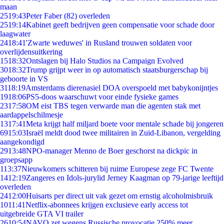
maan
25
19:43
Peter Faber (82) overleden
25
19:14
Kabinet geeft bedrijven geen compensatie voor schade door
laagwater
24
18:41
'Zwarte weduwes' in Rusland trouwen soldaten voor
overlijdensuitkering
15
18:32
Ontslagen bij Halo Studios na Campaign Evolved
30
18:32
Trump grijpt weer in op automatisch staatsburgerschap bij
geboorte in VS
31
18:19
Amsterdams dierenasiel DOA overspoeld met babykonijntjes
19
18:06
PS5-doos waarschuwt voor einde fysieke games
23
17:58
OM eist TBS tegen verwarde man die agenten stak met
aardappelschilmesje
13
17:41
Meta krijgt half miljard boete voor mentale schade bij jongeren
69
15:03
Israël meldt dood twee militairen in Zuid-Libanon, vergelding
aangekondigd
29
13:48
NPO-manager Menno de Boer geschorst na dickpic in
groepsapp
1
13:37
Nieuwkomers schitteren bij ruime Europese zege FC Twente
14
12:19
Zangeres en Idols-jurylid Jerney Kaagman op 79-jarige leeftijd
overleden
24
12:00
Huisarts per direct uit vak gezet om ernstig alcoholmisbruik
10
11:41
Netflix-abonnees krijgen exclusieve early access tot
uitgebreide GTA VI trailer
26
10:54
NAVO zet wegens Russische provocatie 250% meer