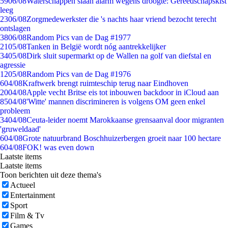
59
06/08
Waterschappen slaan alarm wegens droogte: Gereedschapskist
leeg
23
06/08
Zorgmedewerkster die 's nachts haar vriend bezocht terecht
ontslagen
38
06/08
Random Pics van de Dag #1977
21
05/08
Tanken in België wordt nóg aantrekkelijker
34
05/08
Dirk sluit supermarkt op de Wallen na golf van diefstal en
agressie
12
05/08
Random Pics van de Dag #1976
6
04/08
Kraftwerk brengt ruimteschip terug naar Eindhoven
20
04/08
Apple vecht Britse eis tot inbouwen backdoor in iCloud aan
85
04/08
'Witte' mannen discrimineren is volgens OM geen enkel
probleem
34
04/08
Ceuta-leider noemt Marokkaanse grensaanval door migranten
'gruweldaad'
6
04/08
Grote natuurbrand Boschhuizerbergen groeit naar 100 hectare
6
04/08
FOK! was even down
Laatste items
Laatste items
Toon berichten uit deze thema's
Actueel
Entertainment
Sport
Film & Tv
Games