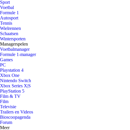
Sport
Voetbal
Formule 1
Autosport
Tennis
Wielrennen
Schaatsen
Wintersporten
Managerspelen
Voetbalmanager
Formule 1-manager
Games
PC
Playstation 4
Xbox One
Nintendo Switch
Xbox Series X|S
PlayStation 5
Film & TV
Film
Televisie
Trailers en Videos
Bioscoopagenda
Forum
Meer