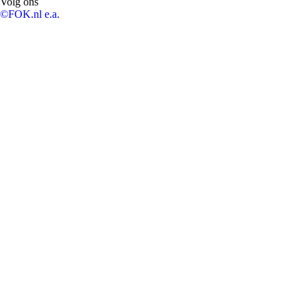
Volg ons
©FOK.nl e.a.