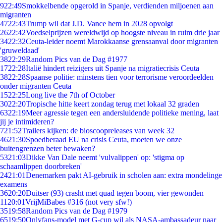
9
22:49
Smokkelbende opgerold in Spanje, verdienden miljoenen aan
migranten
47
22:43
Trump wil dat J.D. Vance hem in 2028 opvolgt
26
22:42
Voedselprijzen wereldwijd op hoogste niveau in ruim drie jaar
34
22:32
Ceuta-leider noemt Marokkaanse grensaanval door migranten
'gruweldaad'
38
22:29
Random Pics van de Dag #1977
17
22:28
Italië hindert reizigers uit Spanje na migratiecrisis Ceuta
38
22:28
Spaanse politie: minstens tien voor terrorisme veroordeelden
onder migranten Ceuta
15
22:25
Long live the 7th of October
30
22:20
Tropische hitte keert zondag terug met lokaal 32 graden
63
22:19
Meer agressie tegen een andersluidende politieke mening, laat
jij je intimideren?
7
21:52
Trailers kijken: de bioscoopreleases van week 32
46
21:30
Spoedberaad EU na crisis Ceuta, moeten we onze
buitengrenzen beter bewaken?
53
21:03
Dikke Van Dale neemt 'vulvalippen' op: 'stigma op
schaamlippen doorbreken'
24
21:01
Denemarken pakt AI-gebruik in scholen aan: extra mondelinge
examens
36
20:20
Duitser (93) crasht met quad tegen boom, vier gewonden
11
20:01
VrijMiBabes #316 (not very sfw!)
35
19:58
Random Pics van de Dag #1979
65
19:50
Onlyfans-model met G-cup wil als NASA-ambassadeur naar