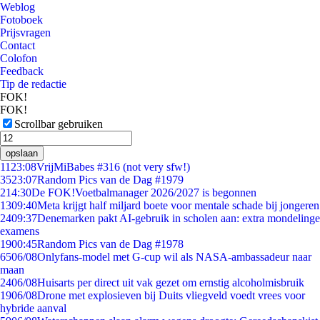
Weblog
Fotoboek
Prijsvragen
Contact
Colofon
Feedback
Tip de redactie
FOK!
FOK!
Scrollbar gebruiken
opslaan
11
23:08
VrijMiBabes #316 (not very sfw!)
35
23:07
Random Pics van de Dag #1979
2
14:30
De FOK!Voetbalmanager 2026/2027 is begonnen
13
09:40
Meta krijgt half miljard boete voor mentale schade bij jongeren
24
09:37
Denemarken pakt AI-gebruik in scholen aan: extra mondelinge
examens
19
00:45
Random Pics van de Dag #1978
65
06/08
Onlyfans-model met G-cup wil als NASA-ambassadeur naar
maan
24
06/08
Huisarts per direct uit vak gezet om ernstig alcoholmisbruik
19
06/08
Drone met explosieven bij Duits vliegveld voedt vrees voor
hybride aanval