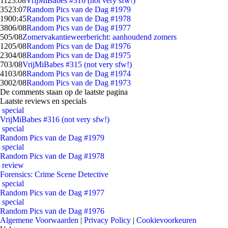
11
23:08
VrijMiBabes #316 (not very sfw!)
35
23:07
Random Pics van de Dag #1979
19
00:45
Random Pics van de Dag #1978
38
06/08
Random Pics van de Dag #1977
5
05/08
Zomervakantieweerbericht: aanhoudend zomers
12
05/08
Random Pics van de Dag #1976
23
04/08
Random Pics van de Dag #1975
7
03/08
VrijMiBabes #315 (not very sfw!)
41
03/08
Random Pics van de Dag #1974
30
02/08
Random Pics van de Dag #1973
De comments staan op de laatste pagina
Laatste reviews en specials
special
VrijMiBabes #316 (not very sfw!)
special
Random Pics van de Dag #1979
special
Random Pics van de Dag #1978
review
Forensics: Crime Scene Detective
special
Random Pics van de Dag #1977
special
Random Pics van de Dag #1976
Algemene Voorwaarden
|
Privacy Policy
|
Cookievoorkeuren