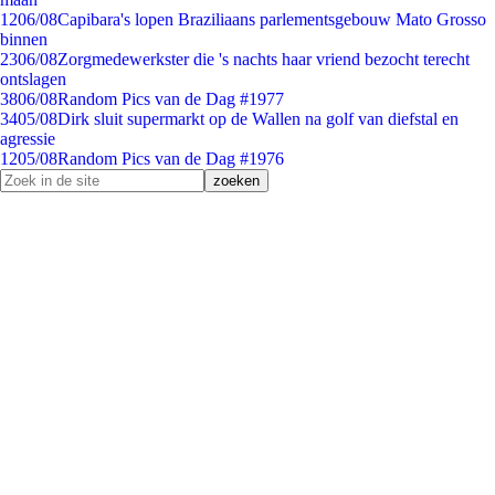
12
06/08
Capibara's lopen Braziliaans parlementsgebouw Mato Grosso
binnen
23
06/08
Zorgmedewerkster die 's nachts haar vriend bezocht terecht
ontslagen
38
06/08
Random Pics van de Dag #1977
34
05/08
Dirk sluit supermarkt op de Wallen na golf van diefstal en
agressie
12
05/08
Random Pics van de Dag #1976