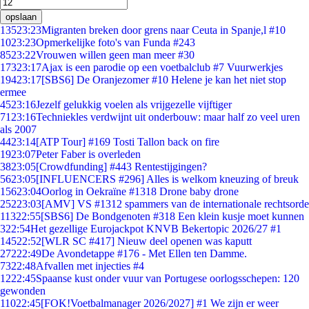
opslaan
135
23:23
Migranten breken door grens naar Ceuta in Spanje,l #10
10
23:23
Opmerkelijke foto's van Funda #243
85
23:22
Vrouwen willen geen man meer #30
173
23:17
Ajax is een parodie op een voetbalclub #7 Vuurwerkjes
194
23:17
[SBS6] De Oranjezomer #10 Helene je kan het niet stop
ermee
45
23:16
Jezelf gelukkig voelen als vrijgezelle vijftiger
71
23:16
Techniekles verdwijnt uit onderbouw: maar half zo veel uren
als 2007
44
23:14
[ATP Tour] #169 Tosti Tallon back on fire
19
23:07
Peter Faber is overleden
38
23:05
[Crowdfunding] #443 Rentestijgingen?
56
23:05
[INFLUENCERS #296] Alles is welkom kneuzing of breuk
156
23:04
Oorlog in Oekraïne #1318 Drone baby drone
252
23:03
[AMV] VS #1312 spammers van de internationale rechtsorde
113
22:55
[SBS6] De Bondgenoten #318 Een klein kusje moet kunnen
3
22:54
Het gezellige Eurojackpot KNVB Bekertopic 2026/27 #1
145
22:52
[WLR SC #417] Nieuw deel openen was kaputt
272
22:49
De Avondetappe #176 - Met Ellen ten Damme.
73
22:48
Afvallen met injecties #4
12
22:45
Spaanse kust onder vuur van Portugese oorlogsschepen: 120
gewonden
110
22:45
[FOK!Voetbalmanager 2026/2027] #1 We zijn er weer