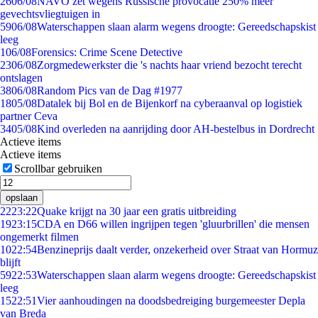
26
06/08
NAVO zet wegens Russische provocatie 250% meer
gevechtsvliegtuigen in
59
06/08
Waterschappen slaan alarm wegens droogte: Gereedschapskist
leeg
1
06/08
Forensics: Crime Scene Detective
23
06/08
Zorgmedewerkster die 's nachts haar vriend bezocht terecht
ontslagen
38
06/08
Random Pics van de Dag #1977
18
05/08
Datalek bij Bol en de Bijenkorf na cyberaanval op logistiek
partner Ceva
34
05/08
Kind overleden na aanrijding door AH-bestelbus in Dordrecht
Actieve items
Actieve items
Scrollbar gebruiken
opslaan
22
23:22
Quake krijgt na 30 jaar een gratis uitbreiding
19
23:15
CDA en D66 willen ingrijpen tegen 'gluurbrillen' die mensen
ongemerkt filmen
10
22:54
Benzineprijs daalt verder, onzekerheid over Straat van Hormuz
blijft
59
22:53
Waterschappen slaan alarm wegens droogte: Gereedschapskist
leeg
15
22:51
Vier aanhoudingen na doodsbedreiging burgemeester Depla
van Breda