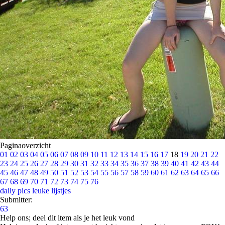
Paginaoverzicht
01
02
03
04
05
06
07
08
09
10
11
12
13
14
15
16
17
18
19
20
21
22
23
24
25
26
27
28
29
30
31
32
33
34
35
36
37
38
39
40
41
42
43
44
45
46
47
48
49
50
51
52
53
54
55
56
57
58
59
60
61
62
63
64
65
66
67
68
69
70
71
72
73
74
75
76
daily pics
leuke lijstjes
Submitter:
63
Help ons; deel dit item als je het leuk vond