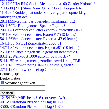
121
12:07
Het RLS Social Media-topic #160 Zonder Kolonel!!
211
12:06
[NL] Street View Quiz [#122] - Loogisch toch
110
12:04
Roddelpraat onder vuur: ongepaste opmerkingen
minderjarigen deel 2
281
11:55
Post hier pas overleden muzikanten #32
80
11:50
De Bondgenoten Spoiler Topic #3
204
11:41
Verander een letter expert (7lettereditie) #50
19
11:36
Verander één letter. Expert # 75 (8 letters)
54
11:36
Verander één letter: Expert #143 (9 letters)
164
11:35
[NPO2] Zomergasten 2026 #1
147
11:34
Verander één letter: Expert #91 (10 letters)
251
11:33
Afbeeldingen die je gemaakt hebt met AI
83
11:23
Wat koopt 1000 euro in jouw hobby?
51
11:15
Ervaringen met gezondheidsverklaring CBR
42
11:14
[Crowdfunding] #443 Rentestijgingen?
27
11:12
Forum werkt niet op Chrome
Leuke lijstjes
Leuke lijstjes
Scrollbar gebruiken
opslaan
12
15:10
VrijMiBabes #316 (not very sfw!)
40
15:09
Random Pics van de Dag #1980
35
00:07
Random Pics van de Dag #1979