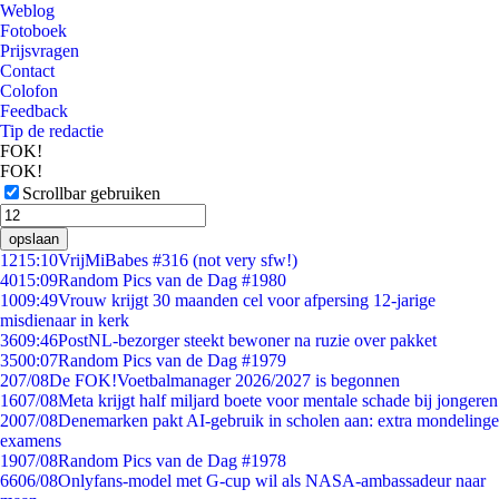
Weblog
Fotoboek
Prijsvragen
Contact
Colofon
Feedback
Tip de redactie
FOK!
FOK!
Scrollbar gebruiken
opslaan
12
15:10
VrijMiBabes #316 (not very sfw!)
40
15:09
Random Pics van de Dag #1980
10
09:49
Vrouw krijgt 30 maanden cel voor afpersing 12-jarige
misdienaar in kerk
36
09:46
PostNL-bezorger steekt bewoner na ruzie over pakket
35
00:07
Random Pics van de Dag #1979
2
07/08
De FOK!Voetbalmanager 2026/2027 is begonnen
16
07/08
Meta krijgt half miljard boete voor mentale schade bij jongeren
20
07/08
Denemarken pakt AI-gebruik in scholen aan: extra mondelinge
examens
19
07/08
Random Pics van de Dag #1978
66
06/08
Onlyfans-model met G-cup wil als NASA-ambassadeur naar