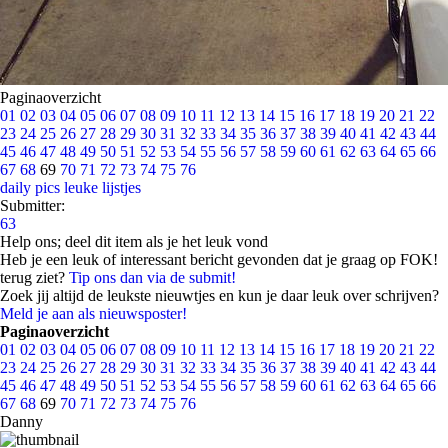
Paginaoverzicht
01
02
03
04
05
06
07
08
09
10
11
12
13
14
15
16
17
18
19
20
21
22
23
24
25
26
27
28
29
30
31
32
33
34
35
36
37
38
39
40
41
42
43
44
45
46
47
48
49
50
51
52
53
54
55
56
57
58
59
60
61
62
63
64
65
66
67
68
69
70
71
72
73
74
75
76
daily pics
leuke lijstjes
Submitter:
63
Help ons; deel dit item als je het leuk vond
Heb je een leuk of interessant bericht gevonden dat je graag op FOK!
terug ziet?
Tip ons dan via de submit!
Zoek jij altijd de leukste nieuwtjes en kun je daar leuk over schrijven?
Meld je aan als nieuwsposter!
Paginaoverzicht
01
02
03
04
05
06
07
08
09
10
11
12
13
14
15
16
17
18
19
20
21
22
23
24
25
26
27
28
29
30
31
32
33
34
35
36
37
38
39
40
41
42
43
44
45
46
47
48
49
50
51
52
53
54
55
56
57
58
59
60
61
62
63
64
65
66
67
68
69
70
71
72
73
74
75
76
Danny