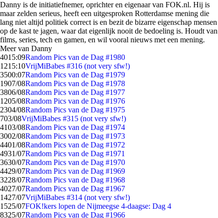
Danny is de initiatiefnemer, oprichter en eigenaar van FOK.nl. Hij is
maar zelden serieus, heeft een uitgesproken Rotterdamse mening die
lang niet altijd politiek correct is en bezit de bizarre eigenschap mensen
op de kast te jagen, waar dat eigenlijk nooit de bedoeling is. Houdt van
films, series, tech en gamen, en wil vooral nieuws met een mening.
Meer van Danny
40
15:09
Random Pics van de Dag #1980
12
15:10
VrijMiBabes #316 (not very sfw!)
35
00:07
Random Pics van de Dag #1979
19
07/08
Random Pics van de Dag #1978
38
06/08
Random Pics van de Dag #1977
12
05/08
Random Pics van de Dag #1976
23
04/08
Random Pics van de Dag #1975
7
03/08
VrijMiBabes #315 (not very sfw!)
41
03/08
Random Pics van de Dag #1974
30
02/08
Random Pics van de Dag #1973
44
01/08
Random Pics van de Dag #1972
49
31/07
Random Pics van de Dag #1971
36
30/07
Random Pics van de Dag #1970
44
29/07
Random Pics van de Dag #1969
32
28/07
Random Pics van de Dag #1968
40
27/07
Random Pics van de Dag #1967
14
27/07
VrijMiBabes #314 (not very sfw!)
15
25/07
FOK!kers lopen de Nijmeegse 4-daagse: Dag 4
83
25/07
Random Pics van de Dag #1966