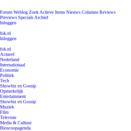
Forum
Weblog
Zoek
Actieve Items
Nieuws
Columns
Reviews
Previews
Specials
Archief
Inloggen
fok.nl
Inloggen
fok.nl
Actueel
Nederland
Internationaal
Economie
Politiek
Tech
Showbiz en Gossip
Opmerkelijk
Entertainment
Showbiz en Gossip
Muziek
Film
Televisie
Media & Cultuur
Bioscoopagenda