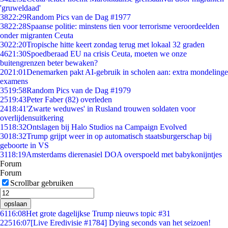
'gruweldaad'
38
22:29
Random Pics van de Dag #1977
38
22:28
Spaanse politie: minstens tien voor terrorisme veroordeelden
onder migranten Ceuta
30
22:20
Tropische hitte keert zondag terug met lokaal 32 graden
46
21:30
Spoedberaad EU na crisis Ceuta, moeten we onze
buitengrenzen beter bewaken?
20
21:01
Denemarken pakt AI-gebruik in scholen aan: extra mondelinge
examens
35
19:58
Random Pics van de Dag #1979
25
19:43
Peter Faber (82) overleden
24
18:41
'Zwarte weduwes' in Rusland trouwen soldaten voor
overlijdensuitkering
15
18:32
Ontslagen bij Halo Studios na Campaign Evolved
30
18:32
Trump grijpt weer in op automatisch staatsburgerschap bij
geboorte in VS
31
18:19
Amsterdams dierenasiel DOA overspoeld met babykonijntjes
Forum
Forum
Scrollbar gebruiken
opslaan
61
16:08
Het grote dagelijkse Trump nieuws topic #31
225
16:07
[Live Eredivisie #1784] Dying seconds van het seizoen!