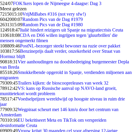
5
24/07
FOK!kers lopen de Nijmeegse 4-daagse: Dag 3
Meest gelezen
72150
15:10
VrijMiBabes #316 (not very sfw!)
60420
00:07
Random Pics van de Dag #1979
26313
15:09
Random Pics van de Dag #1980
1249
18:47
Italië hindert reizigers uit Spanje na migratiecrisis Ceuta
1106
18:08
CDA en D66 willen ingrijpen tegen 'gluurbrillen' die
mensen ongemerkt filmen
1088
09:46
PostNL-bezorger steekt bewoner na ruzie over pakket
1038
17:56
Benzineprijs daalt verder, onzekerheid over Straat van
Hormuz blijft
908
18:31
Vier aanhoudingen na doodsbedreiging burgemeester Depla
van Breda
855
18:26
Smokkelbende opgerold in Spanje, verdienden miljoenen aan
migranten
793
09:45
Trailers kijken: de bioscoopreleases van week 32
789
12:42
VS: kans op Russische aanval op NAVO-land groeit,
munitietekort wordt probleem
785
17:47
Voedselprijzen wereldwijd op hoogste niveau in ruim drie
jaar
779
09:32
Wegpiraat scheurt met 146 km/u door het centrum van
Amsterdam
703
10:16
EU bekritiseert Meta en TikTok om verspreiden
desinformatie Ceuta
699
09:49
Vrouw krijgt 30 maanden cel voor afpersing 12-jarige