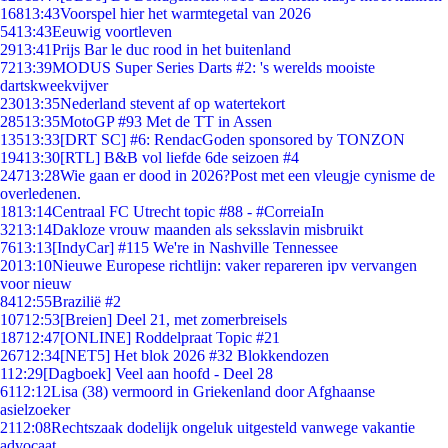
168
13:43
Voorspel hier het warmtegetal van 2026
54
13:43
Eeuwig voortleven
29
13:41
Prijs Bar le duc rood in het buitenland
72
13:39
MODUS Super Series Darts #2: 's werelds mooiste
dartskweekvijver
230
13:35
Nederland stevent af op watertekort
285
13:35
MotoGP #93 Met de TT in Assen
135
13:33
[DRT SC] #6: RendacGoden sponsored by TONZON
194
13:30
[RTL] B&B vol liefde 6de seizoen #4
247
13:28
Wie gaan er dood in 2026?Post met een vleugje cynisme de
overledenen.
18
13:14
Centraal FC Utrecht topic #88 - #CorreiaIn
32
13:14
Dakloze vrouw maanden als seksslavin misbruikt
76
13:13
[IndyCar] #115 We're in Nashville Tennessee
20
13:10
Nieuwe Europese richtlijn: vaker repareren ipv vervangen
voor nieuw
84
12:55
Brazilië #2
107
12:53
[Breien] Deel 21, met zomerbreisels
187
12:47
[ONLINE] Roddelpraat Topic #21
267
12:34
[NET5] Het blok 2026 #32 Blokkendozen
1
12:29
[Dagboek] Veel aan hoofd - Deel 28
61
12:12
Lisa (38) vermoord in Griekenland door Afghaanse
asielzoeker
21
12:08
Rechtszaak dodelijk ongeluk uitgesteld vanwege vakantie
advocaat