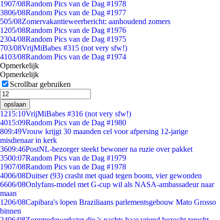
19
07/08
Random Pics van de Dag #1978
38
06/08
Random Pics van de Dag #1977
5
05/08
Zomervakantieweerbericht: aanhoudend zomers
12
05/08
Random Pics van de Dag #1976
23
04/08
Random Pics van de Dag #1975
7
03/08
VrijMiBabes #315 (not very sfw!)
41
03/08
Random Pics van de Dag #1974
Opmerkelijk
Opmerkelijk
Scrollbar gebruiken
opslaan
12
15:10
VrijMiBabes #316 (not very sfw!)
40
15:09
Random Pics van de Dag #1980
8
09:49
Vrouw krijgt 30 maanden cel voor afpersing 12-jarige
misdienaar in kerk
36
09:46
PostNL-bezorger steekt bewoner na ruzie over pakket
35
00:07
Random Pics van de Dag #1979
19
07/08
Random Pics van de Dag #1978
40
06/08
Duitser (93) crasht met quad tegen boom, vier gewonden
66
06/08
Onlyfans-model met G-cup wil als NASA-ambassadeur naar
maan
12
06/08
Capibara's lopen Braziliaans parlementsgebouw Mato Grosso
binnen
24
06/08
Zorgmedewerkster die 's nachts haar vriend bezocht terecht