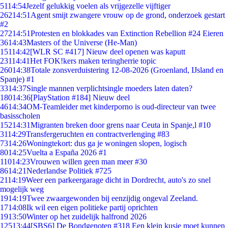
51
14:54
Jezelf gelukkig voelen als vrijgezelle vijftiger
262
14:51
Agent smijt zwangere vrouw op de grond, onderzoek gestart
#2
272
14:51
Protesten en blokkades van Extinction Rebellion #24 Eieren
36
14:43
Masters of the Universe (He-Man)
151
14:42
[WLR SC #417] Nieuw deel openen was kaputt
231
14:41
Het FOK!kers maken teringherrie topic
260
14:38
Totale zonsverduistering 12-08-2026 (Groenland, IJsland en
Spanje) #1
33
14:37
Single mannen verplichtsingle moeders laten daten?
180
14:36
[PlayStation #184] Nieuw deel
46
14:34
OM-Teamleider met kinderporno is oud-directeur van twee
basisscholen
152
14:31
Migranten breken door grens naar Ceuta in Spanje,l #10
31
14:29
Transfergeruchten en contractverlenging #83
73
14:26
Woningtekort: dus ga je woningen slopen, logisch
80
14:25
Vuelta a España 2026 #1
110
14:23
Vrouwen willen geen man meer #30
86
14:21
Nederlandse Politiek #725
21
14:19
Weer een parkeergarage dicht in Dordrecht, auto's zo snel
mogelijk weg
19
14:19
Twee zwaargewonden bij eenzijdig ongeval Zeeland.
17
14:08
Ik wil een eigen politieke partij oprichten
19
13:50
Winter op het zuidelijk halfrond 2026
125
13:44
[SBS6] De Bondgenoten #318 Een klein kusje moet kunnen