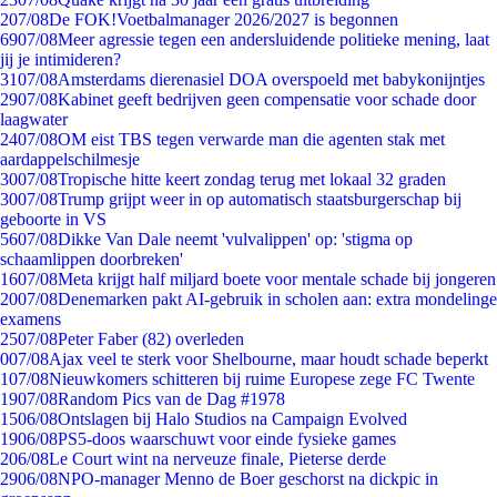
2
07/08
De FOK!Voetbalmanager 2026/2027 is begonnen
69
07/08
Meer agressie tegen een andersluidende politieke mening, laat
jij je intimideren?
31
07/08
Amsterdams dierenasiel DOA overspoeld met babykonijntjes
29
07/08
Kabinet geeft bedrijven geen compensatie voor schade door
laagwater
24
07/08
OM eist TBS tegen verwarde man die agenten stak met
aardappelschilmesje
30
07/08
Tropische hitte keert zondag terug met lokaal 32 graden
30
07/08
Trump grijpt weer in op automatisch staatsburgerschap bij
geboorte in VS
56
07/08
Dikke Van Dale neemt 'vulvalippen' op: 'stigma op
schaamlippen doorbreken'
16
07/08
Meta krijgt half miljard boete voor mentale schade bij jongeren
20
07/08
Denemarken pakt AI-gebruik in scholen aan: extra mondelinge
examens
25
07/08
Peter Faber (82) overleden
0
07/08
Ajax veel te sterk voor Shelbourne, maar houdt schade beperkt
1
07/08
Nieuwkomers schitteren bij ruime Europese zege FC Twente
19
07/08
Random Pics van de Dag #1978
15
06/08
Ontslagen bij Halo Studios na Campaign Evolved
19
06/08
PS5-doos waarschuwt voor einde fysieke games
2
06/08
Le Court wint na nerveuze finale, Pieterse derde
29
06/08
NPO-manager Menno de Boer geschorst na dickpic in