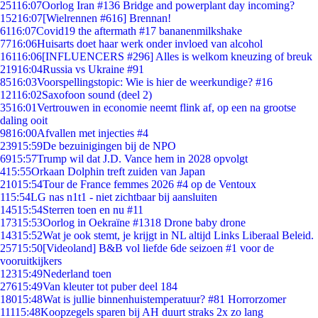
251
16:07
Oorlog Iran #136 Bridge and powerplant day incoming?
152
16:07
[Wielrennen #616] Brennan!
61
16:07
Covid19 the aftermath #17 bananenmilkshake
77
16:06
Huisarts doet haar werk onder invloed van alcohol
161
16:06
[INFLUENCERS #296] Alles is welkom kneuzing of breuk
219
16:04
Russia vs Ukraine #91
85
16:03
Voorspellingstopic: Wie is hier de weerkundige? #16
121
16:02
Saxofoon sound (deel 2)
35
16:01
Vertrouwen in economie neemt flink af, op een na grootse
daling ooit
98
16:00
Afvallen met injecties #4
239
15:59
De bezuinigingen bij de NPO
69
15:57
Trump wil dat J.D. Vance hem in 2028 opvolgt
4
15:55
Orkaan Dolphin treft zuiden van Japan
210
15:54
Tour de France femmes 2026 #4 op de Ventoux
1
15:54
LG nas n1t1 - niet zichtbaar bij aansluiten
145
15:54
Sterren toen en nu #11
173
15:53
Oorlog in Oekraïne #1318 Drone baby drone
143
15:52
Wat je ook stemt, je krijgt in NL altijd Links Liberaal Beleid.
257
15:50
[Videoland] B&B vol liefde 6de seizoen #1 voor de
vooruitkijkers
123
15:49
Nederland toen
276
15:49
Van kleuter tot puber deel 184
180
15:48
Wat is jullie binnenhuistemperatuur? #81 Horrorzomer
111
15:48
Koopzegels sparen bij AH duurt straks 2x zo lang