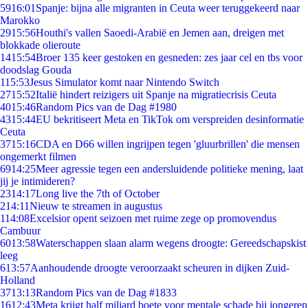
59
16:01
Spanje: bijna alle migranten in Ceuta weer teruggekeerd naar
Marokko
29
15:56
Houthi's vallen Saoedi-Arabië en Jemen aan, dreigen met
blokkade olieroute
14
15:54
Broer 135 keer gestoken en gesneden: zes jaar cel en tbs voor
doodslag Gouda
1
15:53
Jesus Simulator komt naar Nintendo Switch
27
15:52
Italië hindert reizigers uit Spanje na migratiecrisis Ceuta
40
15:46
Random Pics van de Dag #1980
43
15:44
EU bekritiseert Meta en TikTok om verspreiden desinformatie
Ceuta
37
15:16
CDA en D66 willen ingrijpen tegen 'gluurbrillen' die mensen
ongemerkt filmen
69
14:25
Meer agressie tegen een andersluidende politieke mening, laat
jij je intimideren?
23
14:17
Long live the 7th of October
2
14:11
Nieuw te streamen in augustus
1
14:08
Excelsior opent seizoen met ruime zege op promovendus
Cambuur
60
13:58
Waterschappen slaan alarm wegens droogte: Gereedschapskist
leeg
6
13:57
Aanhoudende droogte veroorzaakt scheuren in dijken Zuid-
Holland
37
13:13
Random Pics van de Dag #1833
16
12:43
Meta krijgt half miljard boete voor mentale schade bij jongeren