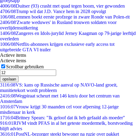
groepsapp
40
06/08
Duitser (93) crasht met quad tegen boom, vier gewonden
47
06/08
Trump wil dat J.D. Vance hem in 2028 opvolgt
1
06/08
Lemmen boekt eerste profzege in zware Ronde van Polen-rit
24
06/08
'Zwarte weduwes' in Rusland trouwen soldaten voor
overlijdensuitkering
14
06/08
Zangeres en Idols-jurylid Jerney Kaagman op 79-jarige leeftijd
overleden
10
06/08
Netflix-abonnees krijgen exclusieve early access tot
uitgebreide GTA VI trailer
Actieve items
Actieve items
Scrollbar gebruiken
opslaan
31
16:08
VS: kans op Russische aanval op NAVO-land groeit,
munitietekort wordt probleem
24
16:08
Wegpiraat scheurt met 146 km/u door het centrum van
Amsterdam
10
16:07
Vrouw krijgt 30 maanden cel voor afpersing 12-jarige
misdienaar in kerk
17
16:04
Britney Spears: "Ik geloof dat ik heb gefaald als moeder"
9
16:01
RIVM vindt PFAS in al het geteste moedermelk, borstvoeding
blijft advies
36
16:01
PostNL-bezorger steekt bewoner na ruzie over pakket