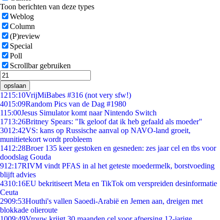
Toon berichten van deze types
Weblog
Column
(P)review
Special
Poll
Scrollbar gebruiken
opslaan
12
15:10
VrijMiBabes #316 (not very sfw!)
40
15:09
Random Pics van de Dag #1980
1
15:00
Jesus Simulator komt naar Nintendo Switch
17
13:26
Britney Spears: "Ik geloof dat ik heb gefaald als moeder"
30
12:42
VS: kans op Russische aanval op NAVO-land groeit,
munitietekort wordt probleem
14
12:28
Broer 135 keer gestoken en gesneden: zes jaar cel en tbs voor
doodslag Gouda
9
12:17
RIVM vindt PFAS in al het geteste moedermelk, borstvoeding
blijft advies
43
10:16
EU bekritiseert Meta en TikTok om verspreiden desinformatie
Ceuta
29
09:53
Houthi's vallen Saoedi-Arabië en Jemen aan, dreigen met
blokkade olieroute
10
09:49
Vrouw krijgt 30 maanden cel voor afpersing 12-jarige