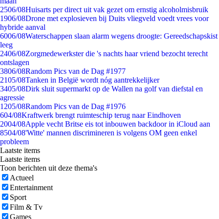
maan
25
06/08
Huisarts per direct uit vak gezet om ernstig alcoholmisbruik
19
06/08
Drone met explosieven bij Duits vliegveld voedt vrees voor
hybride aanval
60
06/08
Waterschappen slaan alarm wegens droogte: Gereedschapskist
leeg
24
06/08
Zorgmedewerkster die 's nachts haar vriend bezocht terecht
ontslagen
38
06/08
Random Pics van de Dag #1977
21
05/08
Tanken in België wordt nóg aantrekkelijker
34
05/08
Dirk sluit supermarkt op de Wallen na golf van diefstal en
agressie
12
05/08
Random Pics van de Dag #1976
6
04/08
Kraftwerk brengt ruimteschip terug naar Eindhoven
20
04/08
Apple vecht Britse eis tot inbouwen backdoor in iCloud aan
85
04/08
'Witte' mannen discrimineren is volgens OM geen enkel
probleem
Laatste items
Laatste items
Toon berichten uit deze thema's
Actueel
Entertainment
Sport
Film & Tv
Games