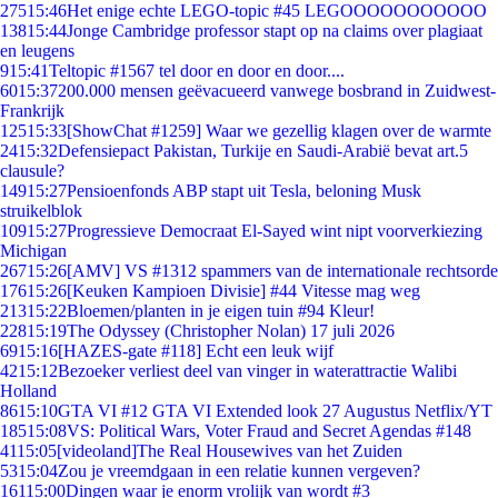
275
15:46
Het enige echte LEGO-topic #45 LEGOOOOOOOOOOO
138
15:44
Jonge Cambridge professor stapt op na claims over plagiaat
en leugens
9
15:41
Teltopic #1567 tel door en door en door....
60
15:37
200.000 mensen geëvacueerd vanwege bosbrand in Zuidwest-
Frankrijk
125
15:33
[ShowChat #1259] Waar we gezellig klagen over de warmte
24
15:32
Defensiepact Pakistan, Turkije en Saudi-Arabië bevat art.5
clausule?
149
15:27
Pensioenfonds ABP stapt uit Tesla, beloning Musk
struikelblok
109
15:27
Progressieve Democraat El-Sayed wint nipt voorverkiezing
Michigan
267
15:26
[AMV] VS #1312 spammers van de internationale rechtsorde
176
15:26
[Keuken Kampioen Divisie] #44 Vitesse mag weg
213
15:22
Bloemen/planten in je eigen tuin #94 Kleur!
228
15:19
The Odyssey (Christopher Nolan) 17 juli 2026
69
15:16
[HAZES-gate #118] Echt een leuk wijf
42
15:12
Bezoeker verliest deel van vinger in waterattractie Walibi
Holland
86
15:10
GTA VI #12 GTA VI Extended look 27 Augustus Netflix/YT
185
15:08
VS: Political Wars, Voter Fraud and Secret Agendas #148
41
15:05
[videoland]The Real Housewives van het Zuiden
53
15:04
Zou je vreemdgaan in een relatie kunnen vergeven?
161
15:00
Dingen waar je enorm vrolijk van wordt #3