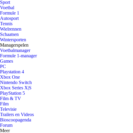
Sport
Voetbal
Formule 1
Autosport
Tennis
Wielrennen
Schaatsen
Wintersporten
Managerspelen
Voetbalmanager
Formule 1-manager
Games
PC
Playstation 4
Xbox One
Nintendo Switch
Xbox Series X|S
PlayStation 5
Film & TV
Film
Televisie
Trailers en Videos
Bioscoopagenda
Forum
Meer