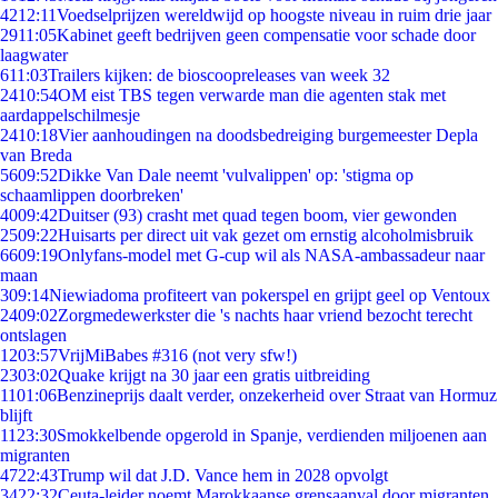
42
12:11
Voedselprijzen wereldwijd op hoogste niveau in ruim drie jaar
29
11:05
Kabinet geeft bedrijven geen compensatie voor schade door
laagwater
6
11:03
Trailers kijken: de bioscoopreleases van week 32
24
10:54
OM eist TBS tegen verwarde man die agenten stak met
aardappelschilmesje
24
10:18
Vier aanhoudingen na doodsbedreiging burgemeester Depla
van Breda
56
09:52
Dikke Van Dale neemt 'vulvalippen' op: 'stigma op
schaamlippen doorbreken'
40
09:42
Duitser (93) crasht met quad tegen boom, vier gewonden
25
09:22
Huisarts per direct uit vak gezet om ernstig alcoholmisbruik
66
09:19
Onlyfans-model met G-cup wil als NASA-ambassadeur naar
maan
3
09:14
Niewiadoma profiteert van pokerspel en grijpt geel op Ventoux
24
09:02
Zorgmedewerkster die 's nachts haar vriend bezocht terecht
ontslagen
12
03:57
VrijMiBabes #316 (not very sfw!)
23
03:02
Quake krijgt na 30 jaar een gratis uitbreiding
11
01:06
Benzineprijs daalt verder, onzekerheid over Straat van Hormuz
blijft
11
23:30
Smokkelbende opgerold in Spanje, verdienden miljoenen aan
migranten
47
22:43
Trump wil dat J.D. Vance hem in 2028 opvolgt
34
22:32
Ceuta-leider noemt Marokkaanse grensaanval door migranten