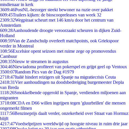
misdienaar in kerk
36
09:46
PostNL-bezorger steekt bewoner na ruzie over pakket
6
09:45
Trailers kijken: de bioscoopreleases van week 32
23
09:32
Wegpiraat scheurt met 146 km/u door het centrum van
Amsterdam
6
09:28
Aanhoudende droogte veroorzaakt scheuren in dijken Zuid-
Holland
0
08:59
Van de Zandschulp overleeft matchpoints, ook Griekspoor
verder in Montreal
1
08:56
Excelsior opent seizoen met ruime zege op promovendus
Cambuur
2
08:35
Nieuw te streamen in augustus
3
04:46
Niewiadoma profiteert van pokerspel en grijpt geel op Ventoux
35
00:07
Random Pics van de Dag #1979
27
18:47
Italië hindert reizigers uit Spanje na migratiecrisis Ceuta
24
18:31
Vier aanhoudingen na doodsbedreiging burgemeester Depla
van Breda
11
18:26
Smokkelbende opgerold in Spanje, verdienden miljoenen aan
migranten
37
18:08
CDA en D66 willen ingrijpen tegen 'gluurbrillen' die mensen
ongemerkt filmen
11
17:56
Benzineprijs daalt verder, onzekerheid over Straat van Hormuz
blijft
42
17:47
Voedselprijzen wereldwijd op hoogste niveau in ruim drie jaar
23
07/08
Quake krijgt na 30 jaar een gratis uitbreiding