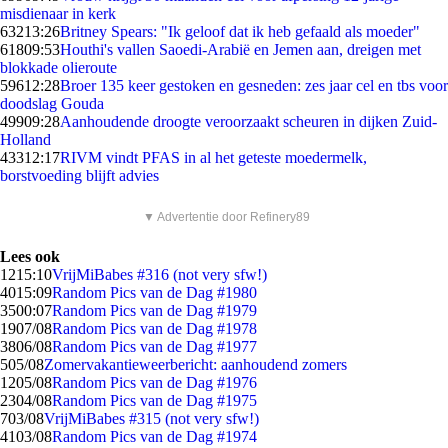
misdienaar in kerk
632
13:26
Britney Spears: "Ik geloof dat ik heb gefaald als moeder"
618
09:53
Houthi's vallen Saoedi-Arabië en Jemen aan, dreigen met
blokkade olieroute
596
12:28
Broer 135 keer gestoken en gesneden: zes jaar cel en tbs voor
doodslag Gouda
499
09:28
Aanhoudende droogte veroorzaakt scheuren in dijken Zuid-
Holland
433
12:17
RIVM vindt PFAS in al het geteste moedermelk,
borstvoeding blijft advies
▼ Advertentie door Refinery89
Lees ook
12
15:10
VrijMiBabes #316 (not very sfw!)
40
15:09
Random Pics van de Dag #1980
35
00:07
Random Pics van de Dag #1979
19
07/08
Random Pics van de Dag #1978
38
06/08
Random Pics van de Dag #1977
5
05/08
Zomervakantieweerbericht: aanhoudend zomers
12
05/08
Random Pics van de Dag #1976
23
04/08
Random Pics van de Dag #1975
7
03/08
VrijMiBabes #315 (not very sfw!)
41
03/08
Random Pics van de Dag #1974