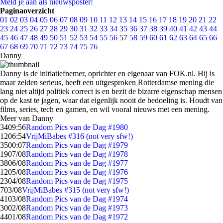
Meld je aan als nieuwsposter!
Paginaoverzicht
01
02
03
04
05
06
07
08
09
10
11
12
13
14
15
16
17
18
19
20
21
22
23
24
25
26
27
28
29
30
31
32
33
34
35
36
37
38
39
40
41
42
43
44
45
46
47
48
49
50
51
52
53
54
55
56
57
58
59
60
61
62
63
64
65
66
67
68
69
70
71
72
73
74
75
76
Danny
Danny is de initiatiefnemer, oprichter en eigenaar van FOK.nl. Hij is
maar zelden serieus, heeft een uitgesproken Rotterdamse mening die
lang niet altijd politiek correct is en bezit de bizarre eigenschap mensen
op de kast te jagen, waar dat eigenlijk nooit de bedoeling is. Houdt van
films, series, tech en gamen, en wil vooral nieuws met een mening.
Meer van Danny
34
09:56
Random Pics van de Dag #1980
12
06:54
VrijMiBabes #316 (not very sfw!)
35
00:07
Random Pics van de Dag #1979
19
07/08
Random Pics van de Dag #1978
38
06/08
Random Pics van de Dag #1977
12
05/08
Random Pics van de Dag #1976
23
04/08
Random Pics van de Dag #1975
7
03/08
VrijMiBabes #315 (not very sfw!)
41
03/08
Random Pics van de Dag #1974
30
02/08
Random Pics van de Dag #1973
44
01/08
Random Pics van de Dag #1972