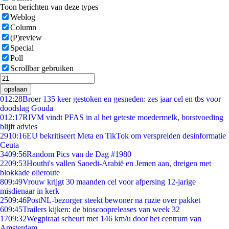
Toon berichten van deze types
Weblog
Column
(P)review
Special
Poll
Scrollbar gebruiken
opslaan
0
12:28
Broer 135 keer gestoken en gesneden: zes jaar cel en tbs voor
doodslag Gouda
0
12:17
RIVM vindt PFAS in al het geteste moedermelk, borstvoeding
blijft advies
29
10:16
EU bekritiseert Meta en TikTok om verspreiden desinformatie
Ceuta
34
09:56
Random Pics van de Dag #1980
22
09:53
Houthi's vallen Saoedi-Arabië en Jemen aan, dreigen met
blokkade olieroute
8
09:49
Vrouw krijgt 30 maanden cel voor afpersing 12-jarige
misdienaar in kerk
25
09:46
PostNL-bezorger steekt bewoner na ruzie over pakket
6
09:45
Trailers kijken: de bioscoopreleases van week 32
17
09:32
Wegpiraat scheurt met 146 km/u door het centrum van
Amsterdam