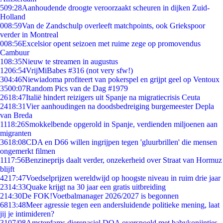
5
09:28
Aanhoudende droogte veroorzaakt scheuren in dijken Zuid-
Holland
0
08:59
Van de Zandschulp overleeft matchpoints, ook Griekspoor
verder in Montreal
0
08:56
Excelsior opent seizoen met ruime zege op promovendus
Cambuur
1
08:35
Nieuw te streamen in augustus
12
06:54
VrijMiBabes #316 (not very sfw!)
3
04:46
Niewiadoma profiteert van pokerspel en grijpt geel op Ventoux
35
00:07
Random Pics van de Dag #1979
26
18:47
Italië hindert reizigers uit Spanje na migratiecrisis Ceuta
24
18:31
Vier aanhoudingen na doodsbedreiging burgemeester Depla
van Breda
11
18:26
Smokkelbende opgerold in Spanje, verdienden miljoenen aan
migranten
36
18:08
CDA en D66 willen ingrijpen tegen 'gluurbrillen' die mensen
ongemerkt filmen
11
17:56
Benzineprijs daalt verder, onzekerheid over Straat van Hormuz
blijft
42
17:47
Voedselprijzen wereldwijd op hoogste niveau in ruim drie jaar
23
14:33
Quake krijgt na 30 jaar een gratis uitbreiding
2
14:30
De FOK!Voetbalmanager 2026/2027 is begonnen
68
13:48
Meer agressie tegen een andersluidende politieke mening, laat
jij je intimideren?
31
07/08
Amsterdams dierenasiel DOA overspoeld met babykonijntjes