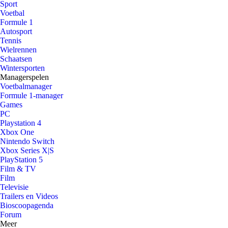
Sport
Voetbal
Formule 1
Autosport
Tennis
Wielrennen
Schaatsen
Wintersporten
Managerspelen
Voetbalmanager
Formule 1-manager
Games
PC
Playstation 4
Xbox One
Nintendo Switch
Xbox Series X|S
PlayStation 5
Film & TV
Film
Televisie
Trailers en Videos
Bioscoopagenda
Forum
Meer