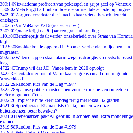
3
09:14
Niewiadoma profiteert van pokerspel en grijpt geel op Ventoux
15
09:02
Meta krijgt half miljard boete voor mentale schade bij jongeren
24
09:02
Zorgmedewerkster die 's nachts haar vriend bezocht terecht
ontslagen
12
03:57
VrijMiBabes #316 (not very sfw!)
23
03:02
Quake krijgt na 30 jaar een gratis uitbreiding
11
01:06
Benzineprijs daalt verder, onzekerheid over Straat van Hormuz
blijft
11
23:30
Smokkelbende opgerold in Spanje, verdienden miljoenen aan
migranten
59
22:53
Waterschappen slaan alarm wegens droogte: Gereedschapskist
leeg
47
22:43
Trump wil dat J.D. Vance hem in 2028 opvolgt
34
22:32
Ceuta-leider noemt Marokkaanse grensaanval door migranten
'gruweldaad'
38
22:29
Random Pics van de Dag #1977
38
22:28
Spaanse politie: minstens tien voor terrorisme veroordeelden
onder migranten Ceuta
30
22:20
Tropische hitte keert zondag terug met lokaal 32 graden
46
21:30
Spoedberaad EU na crisis Ceuta, moeten we onze
buitengrenzen beter bewaken?
20
21:01
Denemarken pakt AI-gebruik in scholen aan: extra mondelinge
examens
35
19:58
Random Pics van de Dag #1979
25
19:43
Peter Faber (82) overleden