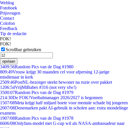
Weblog
Fotoboek
Prijsvragen
Contact
Colofon
Feedback
Tip de redactie
FOK!
FOK!
Scrollbar gebruiken
opslaan
34
09:56
Random Pics van de Dag #1980
8
09:49
Vrouw krijgt 30 maanden cel voor afpersing 12-jarige
misdienaar in kerk
25
09:46
PostNL-bezorger steekt bewoner na ruzie over pakket
12
06:54
VrijMiBabes #316 (not very sfw!)
35
00:07
Random Pics van de Dag #1979
2
14:30
De FOK!Voetbalmanager 2026/2027 is begonnen
15
07/08
Meta krijgt half miljard boete voor mentale schade bij jongeren
20
07/08
Denemarken pakt AI-gebruik in scholen aan: extra mondelinge
examens
19
07/08
Random Pics van de Dag #1978
66
06/08
Onlyfans-model met G-cup wil als NASA-ambassadeur naar