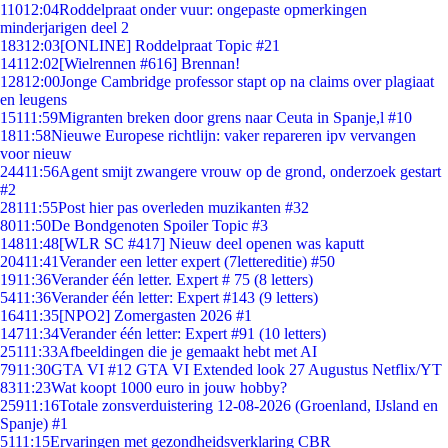
110
12:04
Roddelpraat onder vuur: ongepaste opmerkingen
minderjarigen deel 2
183
12:03
[ONLINE] Roddelpraat Topic #21
141
12:02
[Wielrennen #616] Brennan!
128
12:00
Jonge Cambridge professor stapt op na claims over plagiaat
en leugens
151
11:59
Migranten breken door grens naar Ceuta in Spanje,l #10
18
11:58
Nieuwe Europese richtlijn: vaker repareren ipv vervangen
voor nieuw
244
11:56
Agent smijt zwangere vrouw op de grond, onderzoek gestart
#2
281
11:55
Post hier pas overleden muzikanten #32
80
11:50
De Bondgenoten Spoiler Topic #3
148
11:48
[WLR SC #417] Nieuw deel openen was kaputt
204
11:41
Verander een letter expert (7lettereditie) #50
19
11:36
Verander één letter. Expert # 75 (8 letters)
54
11:36
Verander één letter: Expert #143 (9 letters)
164
11:35
[NPO2] Zomergasten 2026 #1
147
11:34
Verander één letter: Expert #91 (10 letters)
251
11:33
Afbeeldingen die je gemaakt hebt met AI
79
11:30
GTA VI #12 GTA VI Extended look 27 Augustus Netflix/YT
83
11:23
Wat koopt 1000 euro in jouw hobby?
259
11:16
Totale zonsverduistering 12-08-2026 (Groenland, IJsland en
Spanje) #1
51
11:15
Ervaringen met gezondheidsverklaring CBR