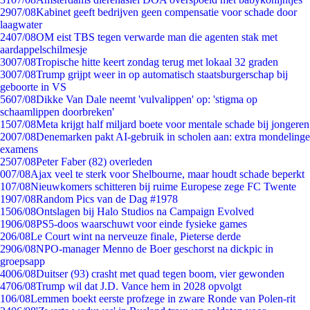
29
07/08
Kabinet geeft bedrijven geen compensatie voor schade door
laagwater
24
07/08
OM eist TBS tegen verwarde man die agenten stak met
aardappelschilmesje
30
07/08
Tropische hitte keert zondag terug met lokaal 32 graden
30
07/08
Trump grijpt weer in op automatisch staatsburgerschap bij
geboorte in VS
56
07/08
Dikke Van Dale neemt 'vulvalippen' op: 'stigma op
schaamlippen doorbreken'
15
07/08
Meta krijgt half miljard boete voor mentale schade bij jongeren
20
07/08
Denemarken pakt AI-gebruik in scholen aan: extra mondelinge
examens
25
07/08
Peter Faber (82) overleden
0
07/08
Ajax veel te sterk voor Shelbourne, maar houdt schade beperkt
1
07/08
Nieuwkomers schitteren bij ruime Europese zege FC Twente
19
07/08
Random Pics van de Dag #1978
15
06/08
Ontslagen bij Halo Studios na Campaign Evolved
19
06/08
PS5-doos waarschuwt voor einde fysieke games
2
06/08
Le Court wint na nerveuze finale, Pieterse derde
29
06/08
NPO-manager Menno de Boer geschorst na dickpic in
groepsapp
40
06/08
Duitser (93) crasht met quad tegen boom, vier gewonden
47
06/08
Trump wil dat J.D. Vance hem in 2028 opvolgt
1
06/08
Lemmen boekt eerste profzege in zware Ronde van Polen-rit