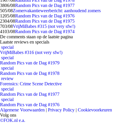
19
07/08
Random Pics van de Dag #1978
38
06/08
Random Pics van de Dag #1977
5
05/08
Zomervakantieweerbericht: aanhoudend zomers
12
05/08
Random Pics van de Dag #1976
23
04/08
Random Pics van de Dag #1975
7
03/08
VrijMiBabes #315 (not very sfw!)
41
03/08
Random Pics van de Dag #1974
De comments staan op de laatste pagina
Laatste reviews en specials
special
VrijMiBabes #316 (not very sfw!)
special
Random Pics van de Dag #1979
special
Random Pics van de Dag #1978
review
Forensics: Crime Scene Detective
special
Random Pics van de Dag #1977
special
Random Pics van de Dag #1976
Algemene Voorwaarden
|
Privacy Policy
|
Cookievoorkeuren
Volg ons
©FOK.nl e.a.