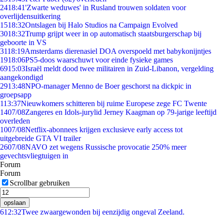
24
18:41
'Zwarte weduwes' in Rusland trouwen soldaten voor
overlijdensuitkering
15
18:32
Ontslagen bij Halo Studios na Campaign Evolved
30
18:32
Trump grijpt weer in op automatisch staatsburgerschap bij
geboorte in VS
31
18:19
Amsterdams dierenasiel DOA overspoeld met babykonijntjes
19
18:06
PS5-doos waarschuwt voor einde fysieke games
69
15:03
Israël meldt dood twee militairen in Zuid-Libanon, vergelding
aangekondigd
29
13:48
NPO-manager Menno de Boer geschorst na dickpic in
groepsapp
1
13:37
Nieuwkomers schitteren bij ruime Europese zege FC Twente
14
07/08
Zangeres en Idols-jurylid Jerney Kaagman op 79-jarige leeftijd
overleden
10
07/08
Netflix-abonnees krijgen exclusieve early access tot
uitgebreide GTA VI trailer
26
07/08
NAVO zet wegens Russische provocatie 250% meer
gevechtsvliegtuigen in
Forum
Forum
Scrollbar gebruiken
opslaan
6
12:32
Twee zwaargewonden bij eenzijdig ongeval Zeeland.