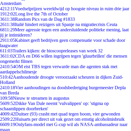
Amsterdam
42
12:11
Voedselprijzen wereldwijd op hoogste niveau in ruim drie jaar
19
12:02
Long live the 7th of October
36
11:38
Random Pics van de Dag #1833
26
11:38
Italië hindert reizigers uit Spanje na migratiecrisis Ceuta
68
11:29
Meer agressie tegen een andersluidende politieke mening, laat
jij je intimideren?
29
11:05
Kabinet geeft bedrijven geen compensatie voor schade door
laagwater
6
11:03
Trailers kijken: de bioscoopreleases van week 32
36
11:02
CDA en D66 willen ingrijpen tegen 'gluurbrillen' die mensen
ongemerkt filmen
24
10:54
OM eist TBS tegen verwarde man die agenten stak met
aardappelschilmesje
5
10:42
Aanhoudende droogte veroorzaakt scheuren in dijken Zuid-
Holland
24
10:18
Vier aanhoudingen na doodsbedreiging burgemeester Depla
van Breda
1
09:58
Nieuw te streamen in augustus
56
09:52
Dikke Van Dale neemt 'vulvalippen' op: 'stigma op
schaamlippen doorbreken'
40
09:42
Duitser (93) crasht met quad tegen boom, vier gewonden
25
09:22
Huisarts per direct uit vak gezet om ernstig alcoholmisbruik
66
09:19
Onlyfans-model met G-cup wil als NASA-ambassadeur naar
maan