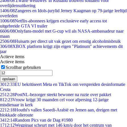
24
06/08
'Zwarte weduwes' in Rusland trouwen soldaten voor
overlijdensuitkering
14
06/08
Zangeres en Idols-jurylid Jerney Kaagman op 79-jarige leeftijd
overleden
10
06/08
Netflix-abonnees krijgen exclusieve early access tot
uitgebreide GTA VI trailer
66
06/08
Onlyfans-model met G-cup wil als NASA-ambassadeur naar
maan
25
06/08
Huisarts per direct uit vak gezet om ernstig alcoholmisbruik
3
06/08
XBOX platform krijgt zijn eigen "Platinum" achievements dit
jaar
Actieve items
Actieve items
Scrollbar gebruiken
opslaan
30
12:33
EU bekritiseert Meta en TikTok om verspreiden desinformatie
Ceuta
25
12:28
PostNL-bezorger steekt bewoner na ruzie over pakket
8
12:23
Vrouw krijgt 30 maanden cel voor afpersing 12-jarige
misdienaar in kerk
22
12:18
Houthi's vallen Saoedi-Arabië en Jemen aan, dreigen met
blokkade olieroute
34
12:14
Random Pics van de Dag #1980
17
12:12
Wegpiraat scheurt met 146 km/u door het centrum van