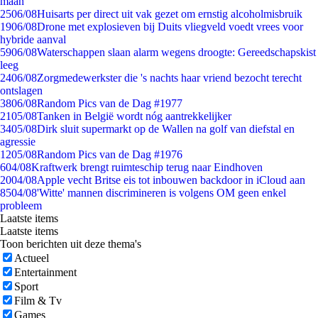
maan
25
06/08
Huisarts per direct uit vak gezet om ernstig alcoholmisbruik
19
06/08
Drone met explosieven bij Duits vliegveld voedt vrees voor
hybride aanval
59
06/08
Waterschappen slaan alarm wegens droogte: Gereedschapskist
leeg
24
06/08
Zorgmedewerkster die 's nachts haar vriend bezocht terecht
ontslagen
38
06/08
Random Pics van de Dag #1977
21
05/08
Tanken in België wordt nóg aantrekkelijker
34
05/08
Dirk sluit supermarkt op de Wallen na golf van diefstal en
agressie
12
05/08
Random Pics van de Dag #1976
6
04/08
Kraftwerk brengt ruimteschip terug naar Eindhoven
20
04/08
Apple vecht Britse eis tot inbouwen backdoor in iCloud aan
85
04/08
'Witte' mannen discrimineren is volgens OM geen enkel
probleem
Laatste items
Laatste items
Toon berichten uit deze thema's
Actueel
Entertainment
Sport
Film & Tv
Games