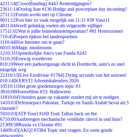
42
11:14
[Crowdfunding] #443 Rentestijgingen?
236
11:14
Oorlog Iran #136 Bridge and powerplant day incoming?
27
11:12
Forum werkt niet op Chrome
90
11:12
Post hier zo vaak mogelijk om 11:11 #39 Vanz11
48
11:04
Jezelf gelukkig voelen als vrijgezelle vijftiger
175
11:02
Wat is jullie binnenhuistemperatuur? #81 Horrorzomer
7
10:45
Poepen tijdens het tandenpoetsen
11
10:44
Hoe hiermee om te gaan?
60
10:36
Magic mushrooms
12
10:31
Opmerkelijke foto's van Funda #243
51
10:20
Eeuwig voortleven
8
10:19
Weer een parkeergarage dicht in Dordrecht, auto's zo snel
mogelijk weg
223
10:15
[Live Eredivisie #1784] Dying seconds van het seizoen!
0
10:14
[KERST] Adventskalenders 2026
105
10:11
Het grote goedemorgen topic #3
38
10:08
Horrorfilms #33: Halloween
118
10:04
Vrienden gaan op vakantie zonder mij uit te nodigen
14
10:03
Defensiepact Pakistan, Turkije en Saudi-Arabië bevat art.5
clausule?
59
10:03
[ATP Tour] #169 Tosti Tallon back on fire
67
10:00
Aanbrengen mechanische ventilatie zinvol in oud huis?
213
09:58
Russia vs Ukraine #91
146
09:45
[AKQ] #3384 Topic met vragen. En soms goede
antwoorden.