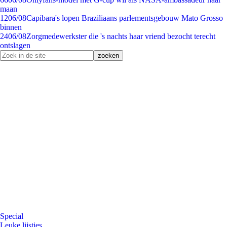
maan
12
06/08
Capibara's lopen Braziliaans parlementsgebouw Mato Grosso
binnen
24
06/08
Zorgmedewerkster die 's nachts haar vriend bezocht terecht
ontslagen
Special
Leuke lijstjes