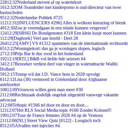
228
12:32
Nederland stevent af op watertekort
16
12:32
OM-Teamleider met kinderporno is oud-directeur van twee
basisscholen
95
12:32
Nederlandse Politiek #725
112
12:31
[INFLUENCERS #296] Alles is welkom kneuzing of breuk
49
12:30
Zou je vreemdgaan in een relatie kunnen vergeven?
124
12:29
[SBS6] De Bondgenoten #318 Een klein kusje moet kunnen
1
12:29
[Dagboek] Veel aan hoofd - Deel 28
264
12:25
[AMV] VS #1312 spammers van de internationale rechtsorde
65
12:22
Woningtekort: dus ga je woningen slopen, logisch
27
12:19
Prijs Bar le duc rood in het buitenland
192
12:19
[RTL] B&B vol liefde 6de seizoen #4
34
12:17
Bezoeker verliest deel van vinger in waterattractie Walibi
Holland
59
12:15
Trump wil dat J.D. Vance hem in 2028 opvolgt
61
12:12
Lisa (38) vermoord in Griekenland door Afghaanse
asielzoeker
108
12:09
Vrouwen willen geen man meer #30
21
12:08
Rechtszaak dodelijk ongeluk uitgesteld vanwege vakantie
advocaat
2
12:08
Teltopic #1566 tel door en door en door....
121
12:07
Het RLS Social Media-topic #160 Zonder Kolonel!!
199
12:07
Tour de France femmes 2026 #4 op de Ventoux
211
12:06
[NL] Street View Quiz [#122] - Loogisch toch
85
12:05
Afvallen met injecties #4