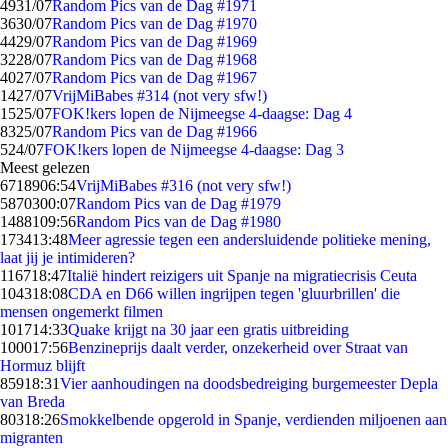
49
31/07
Random Pics van de Dag #1971
36
30/07
Random Pics van de Dag #1970
44
29/07
Random Pics van de Dag #1969
32
28/07
Random Pics van de Dag #1968
40
27/07
Random Pics van de Dag #1967
14
27/07
VrijMiBabes #314 (not very sfw!)
15
25/07
FOK!kers lopen de Nijmeegse 4-daagse: Dag 4
83
25/07
Random Pics van de Dag #1966
5
24/07
FOK!kers lopen de Nijmeegse 4-daagse: Dag 3
Meest gelezen
67189
06:54
VrijMiBabes #316 (not very sfw!)
58703
00:07
Random Pics van de Dag #1979
14881
09:56
Random Pics van de Dag #1980
1734
13:48
Meer agressie tegen een andersluidende politieke mening,
laat jij je intimideren?
1167
18:47
Italië hindert reizigers uit Spanje na migratiecrisis Ceuta
1043
18:08
CDA en D66 willen ingrijpen tegen 'gluurbrillen' die
mensen ongemerkt filmen
1017
14:33
Quake krijgt na 30 jaar een gratis uitbreiding
1000
17:56
Benzineprijs daalt verder, onzekerheid over Straat van
Hormuz blijft
859
18:31
Vier aanhoudingen na doodsbedreiging burgemeester Depla
van Breda
803
18:26
Smokkelbende opgerold in Spanje, verdienden miljoenen aan
migranten