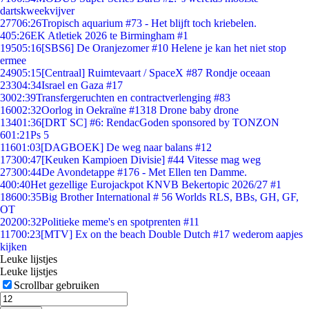
dartskweekvijver
277
06:26
Tropisch aquarium #73 - Het blijft toch kriebelen.
4
05:26
EK Atletiek 2026 te Birmingham #1
195
05:16
[SBS6] De Oranjezomer #10 Helene je kan het niet stop
ermee
249
05:15
[Centraal] Ruimtevaart / SpaceX #87 Rondje oceaan
233
04:34
Israel en Gaza #17
30
02:39
Transfergeruchten en contractverlenging #83
160
02:32
Oorlog in Oekraïne #1318 Drone baby drone
134
01:36
[DRT SC] #6: RendacGoden sponsored by TONZON
6
01:21
Ps 5
116
01:03
[DAGBOEK] De weg naar balans #12
173
00:47
[Keuken Kampioen Divisie] #44 Vitesse mag weg
273
00:44
De Avondetappe #176 - Met Ellen ten Damme.
4
00:40
Het gezellige Eurojackpot KNVB Bekertopic 2026/27 #1
186
00:35
Big Brother International # 56 Worlds RLS, BBs, GH, GF,
OT
202
00:32
Politieke meme's en spotprenten #11
117
00:23
[MTV] Ex on the beach Double Dutch #17 wederom aapjes
kijken
Leuke lijstjes
Leuke lijstjes
Scrollbar gebruiken