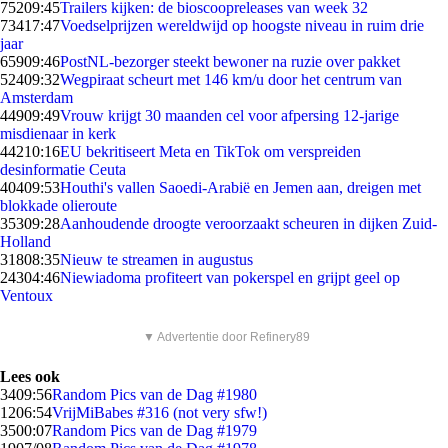
752
09:45
Trailers kijken: de bioscoopreleases van week 32
734
17:47
Voedselprijzen wereldwijd op hoogste niveau in ruim drie
jaar
659
09:46
PostNL-bezorger steekt bewoner na ruzie over pakket
524
09:32
Wegpiraat scheurt met 146 km/u door het centrum van
Amsterdam
449
09:49
Vrouw krijgt 30 maanden cel voor afpersing 12-jarige
misdienaar in kerk
442
10:16
EU bekritiseert Meta en TikTok om verspreiden
desinformatie Ceuta
404
09:53
Houthi's vallen Saoedi-Arabië en Jemen aan, dreigen met
blokkade olieroute
353
09:28
Aanhoudende droogte veroorzaakt scheuren in dijken Zuid-
Holland
318
08:35
Nieuw te streamen in augustus
243
04:46
Niewiadoma profiteert van pokerspel en grijpt geel op
Ventoux
▼ Advertentie door Refinery89
Lees ook
34
09:56
Random Pics van de Dag #1980
12
06:54
VrijMiBabes #316 (not very sfw!)
35
00:07
Random Pics van de Dag #1979