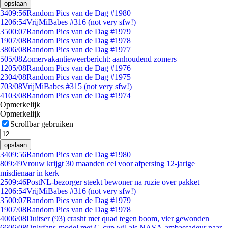
opslaan
34
09:56
Random Pics van de Dag #1980
12
06:54
VrijMiBabes #316 (not very sfw!)
35
00:07
Random Pics van de Dag #1979
19
07/08
Random Pics van de Dag #1978
38
06/08
Random Pics van de Dag #1977
5
05/08
Zomervakantieweerbericht: aanhoudend zomers
12
05/08
Random Pics van de Dag #1976
23
04/08
Random Pics van de Dag #1975
7
03/08
VrijMiBabes #315 (not very sfw!)
41
03/08
Random Pics van de Dag #1974
Opmerkelijk
Opmerkelijk
Scrollbar gebruiken
opslaan
34
09:56
Random Pics van de Dag #1980
8
09:49
Vrouw krijgt 30 maanden cel voor afpersing 12-jarige
misdienaar in kerk
25
09:46
PostNL-bezorger steekt bewoner na ruzie over pakket
12
06:54
VrijMiBabes #316 (not very sfw!)
35
00:07
Random Pics van de Dag #1979
19
07/08
Random Pics van de Dag #1978
40
06/08
Duitser (93) crasht met quad tegen boom, vier gewonden
66
06/08
Onlyfans-model met G-cup wil als NASA-ambassadeur naar