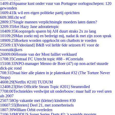
14
09:45
Spaanse kust onder vuur van Portugese oorlogsschepen: 120
gewonden
16
09:41
Ik wil een eigen politieke partij oprichten
6
09:38
Echt wrf
28
09:37
Single mannen verplichtsingle moeders laten daten?
32
09:35
Het Hazy Jane adoratietopic
104
09:35
Koopzegels sparen bij AH duurt straks 2x zo lang
101
09:29
Man zoekt mij en bedreigt mij, nadat ik met zijn zoon sprak
189
09:25
Boeken worden opgekocht om chatbots te voeden
255
09:13
[Videoland] B&B vol liefde 6de seizoen #1 voor de
vooruitkijkers
260
09:06
Hennie van der Most failliet verklaard
17
08:35
Centraal FC Utrecht topic #88 - #CorreiaIn
151
08:33
NPO-manager Menno de Boer (47) op non-actief stuurde
dick-pic rond
7
08:31
Draai hier alle platen in je platenkast #32 (The Torture Never
Stops)
46
08:29
[Netflix #210] TUDUM
124
08:23
[Het Officiële Steam Topic #201] Steamrolled
77
08:00
Techniekles verdwijnt uit onderbouw: maar half zo veel uren
als 2007
25
07:58
Op vakantie met (kleine) kinderen #30
106
07:55
[Breien] Deel 21, met zomerbreisels
18
07:39
William Orbit overleden
71
06:34
MODUS Super Series Darts #2: 's werelds mooiste