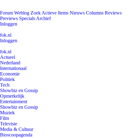
Forum
Weblog
Zoek
Actieve Items
Nieuws
Columns
Reviews
Previews
Specials
Archief
Inloggen
fok.nl
Inloggen
fok.nl
Actueel
Nederland
Internationaal
Economie
Politiek
Tech
Showbiz en Gossip
Opmerkelijk
Entertainment
Showbiz en Gossip
Muziek
Film
Televisie
Media & Cultuur
Bioscoopagenda