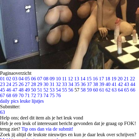
Paginaoverzicht
01
02
03
04
05
06
07
08
09
10
11
12
13
14
15
16
17
18
19
20
21
22
23
24
25
26
27
28
29
30
31
32
33
34
35
36
37
38
39
40
41
42
43
44
45
46
47
48
49
50
51
52
53
54
55
56
57
58
59
60
61
62
63
64
65
66
67
68
69
70
71
72
73
74
75
76
daily pics
leuke lijstjes
Submitter:
63
Help ons; deel dit item als je het leuk vond
Heb je een leuk of interessant bericht gevonden dat je graag op FOK!
terug ziet?
Tip ons dan via de submit!
Zoek jij altijd de leukste nieuwtjes en kun je daar leuk over schrijven?