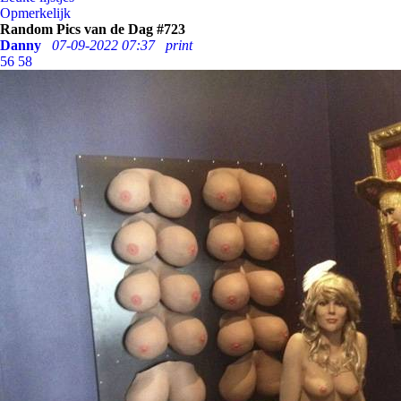
Opmerkelijk
Random Pics van de Dag #723
Danny
07-09-2022 07:37
print
56
58