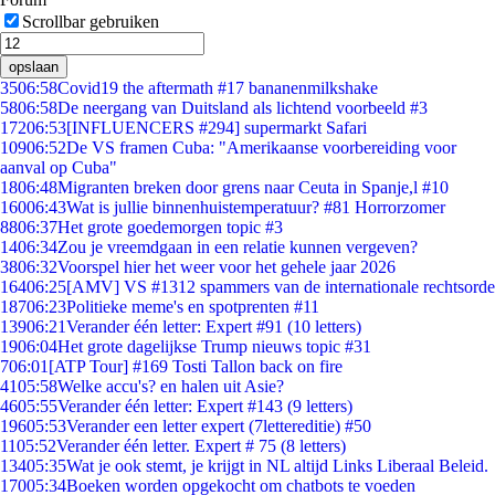
Scrollbar gebruiken
opslaan
35
06:58
Covid19 the aftermath #17 bananenmilkshake
58
06:58
De neergang van Duitsland als lichtend voorbeeld #3
172
06:53
[INFLUENCERS #294] supermarkt Safari
109
06:52
De VS framen Cuba: "Amerikaanse voorbereiding voor
aanval op Cuba"
18
06:48
Migranten breken door grens naar Ceuta in Spanje,l #10
160
06:43
Wat is jullie binnenhuistemperatuur? #81 Horrorzomer
88
06:37
Het grote goedemorgen topic #3
14
06:34
Zou je vreemdgaan in een relatie kunnen vergeven?
38
06:32
Voorspel hier het weer voor het gehele jaar 2026
164
06:25
[AMV] VS #1312 spammers van de internationale rechtsorde
187
06:23
Politieke meme's en spotprenten #11
139
06:21
Verander één letter: Expert #91 (10 letters)
19
06:04
Het grote dagelijkse Trump nieuws topic #31
7
06:01
[ATP Tour] #169 Tosti Tallon back on fire
41
05:58
Welke accu's? en halen uit Asie?
46
05:55
Verander één letter: Expert #143 (9 letters)
196
05:53
Verander een letter expert (7lettereditie) #50
11
05:52
Verander één letter. Expert # 75 (8 letters)
134
05:35
Wat je ook stemt, je krijgt in NL altijd Links Liberaal Beleid.
170
05:34
Boeken worden opgekocht om chatbots te voeden