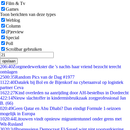
Film & Tv
Games
Toon berichten van deze types
Weblog
Column
(P)review
Special
Poll
Scrollbar gebruiken
opslaan
2
06:40
Zorgmedewerkster die 's nachts haar vriend bezocht terecht
ontslagen
25
00:35
Random Pics van de Dag #1977
11
22:40
Datalek bij Bol en de Bijenkorf na cyberaanval op logistiek
partner Ceva
16
22:27
Kind overleden na aanrijding door AH-bestelbus in Dordrecht
4
22:14
Nieuw slachtoffer in kindermisbruikzaak zorgprofessional Jan
B. (66)
0
20:49
Geen Qatar en Abu Dhabi? Dan eindigt Formule 1-seizoen
mogelijk in Europa
10
20:44
Litouwen vindt opnieuw migrantentunnel onder grens met
Wit-Rusland
30
20:34
Progressieve Democraat El-Sayed wint nipt voorverkiezing