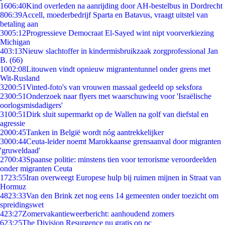
16
06:40
Kind overleden na aanrijding door AH-bestelbus in Dordrecht
8
06:39
Accell, moederbedrijf Sparta en Batavus, vraagt uitstel van
betaling aan
30
05:12
Progressieve Democraat El-Sayed wint nipt voorverkiezing
Michigan
4
03:13
Nieuw slachtoffer in kindermisbruikzaak zorgprofessional Jan
B. (66)
10
02:08
Litouwen vindt opnieuw migrantentunnel onder grens met
Wit-Rusland
32
00:51
Vinted-foto's van vrouwen massaal gedeeld op seksfora
23
00:51
Onderzoek naar flyers met waarschuwing voor 'Israëlische
oorlogsmisdadigers'
31
00:51
Dirk sluit supermarkt op de Wallen na golf van diefstal en
agressie
20
00:45
Tanken in België wordt nóg aantrekkelijker
30
00:44
Ceuta-leider noemt Marokkaanse grensaanval door migranten
'gruweldaad'
27
00:43
Spaanse politie: minstens tien voor terrorisme veroordeelden
onder migranten Ceuta
17
23:55
Iran overweegt Europese hulp bij ruimen mijnen in Straat van
Hormuz
48
23:33
Van den Brink zet nog eens 14 gemeenten onder toezicht om
spreidingswet
4
23:27
Zomervakantieweerbericht: aanhoudend zomers
6
23:25
The Division Resurgence nu gratis op pc