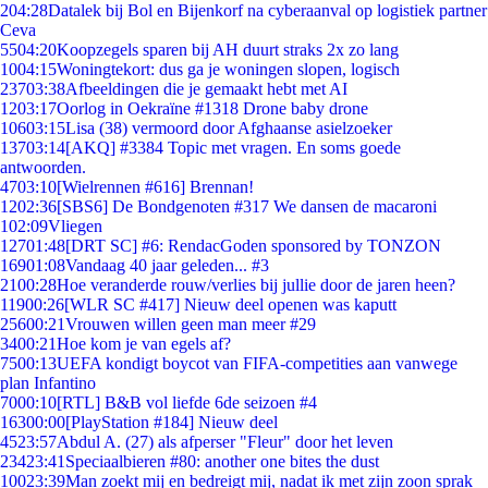
2
04:28
Datalek bij Bol en Bijenkorf na cyberaanval op logistiek partner
Ceva
55
04:20
Koopzegels sparen bij AH duurt straks 2x zo lang
10
04:15
Woningtekort: dus ga je woningen slopen, logisch
237
03:38
Afbeeldingen die je gemaakt hebt met AI
12
03:17
Oorlog in Oekraïne #1318 Drone baby drone
106
03:15
Lisa (38) vermoord door Afghaanse asielzoeker
137
03:14
[AKQ] #3384 Topic met vragen. En soms goede
antwoorden.
47
03:10
[Wielrennen #616] Brennan!
12
02:36
[SBS6] De Bondgenoten #317 We dansen de macaroni
1
02:09
Vliegen
127
01:48
[DRT SC] #6: RendacGoden sponsored by TONZON
169
01:08
Vandaag 40 jaar geleden... #3
21
00:28
Hoe veranderde rouw/verlies bij jullie door de jaren heen?
119
00:26
[WLR SC #417] Nieuw deel openen was kaputt
256
00:21
Vrouwen willen geen man meer #29
34
00:21
Hoe kom je van egels af?
75
00:13
UEFA kondigt boycot van FIFA-competities aan vanwege
plan Infantino
70
00:10
[RTL] B&B vol liefde 6de seizoen #4
163
00:00
[PlayStation #184] Nieuw deel
45
23:57
Abdul A. (27) als afperser "Fleur" door het leven
234
23:41
Speciaalbieren #80: another one bites the dust
100
23:39
Man zoekt mij en bedreigt mij, nadat ik met zijn zoon sprak