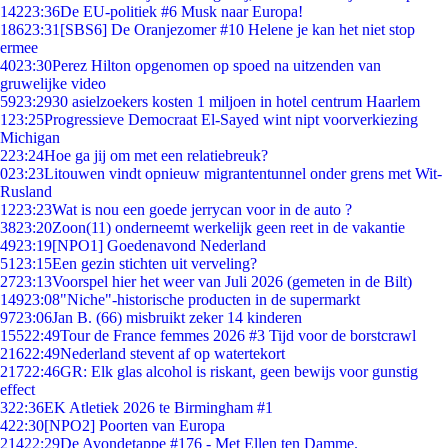
142
23:36
De EU-politiek #6 Musk naar Europa!
186
23:31
[SBS6] De Oranjezomer #10 Helene je kan het niet stop
ermee
40
23:30
Perez Hilton opgenomen op spoed na uitzenden van
gruwelijke video
59
23:29
30 asielzoekers kosten 1 miljoen in hotel centrum Haarlem
1
23:25
Progressieve Democraat El-Sayed wint nipt voorverkiezing
Michigan
2
23:24
Hoe ga jij om met een relatiebreuk?
0
23:23
Litouwen vindt opnieuw migrantentunnel onder grens met Wit-
Rusland
12
23:23
Wat is nou een goede jerrycan voor in de auto ?
38
23:20
Zoon(11) onderneemt werkelijk geen reet in de vakantie
49
23:19
[NPO1] Goedenavond Nederland
51
23:15
Een gezin stichten uit verveling?
27
23:13
Voorspel hier het weer van Juli 2026 (gemeten in de Bilt)
149
23:08
"Niche"-historische producten in de supermarkt
97
23:06
Jan B. (66) misbruikt zeker 14 kinderen
155
22:49
Tour de France femmes 2026 #3 Tijd voor de borstcrawl
216
22:49
Nederland stevent af op watertekort
217
22:46
GR: Elk glas alcohol is riskant, geen bewijs voor gunstig
effect
3
22:36
EK Atletiek 2026 te Birmingham #1
4
22:30
[NPO2] Poorten van Europa
214
22:29
De Avondetappe #176 - Met Ellen ten Damme.