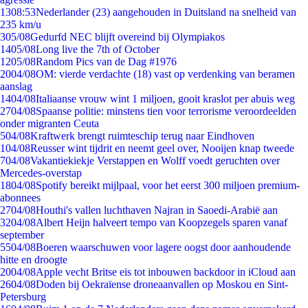
13
08:53
Nederlander (23) aangehouden in Duitsland na snelheid van
235 km/u
3
05/08
Gedurfd NEC blijft overeind bij Olympiakos
14
05/08
Long live the 7th of October
12
05/08
Random Pics van de Dag #1976
20
04/08
OM: vierde verdachte (18) vast op verdenking van beramen
aanslag
14
04/08
Italiaanse vrouw wint 1 miljoen, gooit kraslot per abuis weg
27
04/08
Spaanse politie: minstens tien voor terrorisme veroordeelden
onder migranten Ceuta
5
04/08
Kraftwerk brengt ruimteschip terug naar Eindhoven
1
04/08
Reusser wint tijdrit en neemt geel over, Nooijen knap tweede
7
04/08
Vakantiekiekje Verstappen en Wolff voedt geruchten over
Mercedes-overstap
18
04/08
Spotify bereikt mijlpaal, voor het eerst 300 miljoen premium-
abonnees
27
04/08
Houthi's vallen luchthaven Najran in Saoedi-Arabië aan
32
04/08
Albert Heijn halveert tempo van Koopzegels sparen vanaf
september
55
04/08
Boeren waarschuwen voor lagere oogst door aanhoudende
hitte en droogte
20
04/08
Apple vecht Britse eis tot inbouwen backdoor in iCloud aan
26
04/08
Doden bij Oekraïense droneaanvallen op Moskou en Sint-
Petersburg