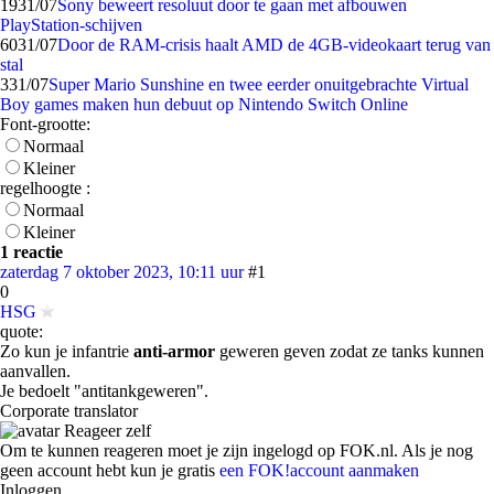
19
31/07
Sony beweert resoluut door te gaan met afbouwen
PlayStation-schijven
60
31/07
Door de RAM-crisis haalt AMD de 4GB-videokaart terug van
stal
3
31/07
Super Mario Sunshine en twee eerder onuitgebrachte Virtual
Boy games maken hun debuut op Nintendo Switch Online
Font-grootte:
Normaal
Kleiner
regelhoogte :
Normaal
Kleiner
1 reactie
zaterdag 7 oktober 2023, 10:11 uur
#1
0
HSG
quote:
Zo kun je infantrie
anti-armor
geweren geven zodat ze tanks kunnen
aanvallen.
Je bedoelt "antitankgeweren".
Corporate translator
Reageer zelf
Om te kunnen reageren moet je zijn ingelogd op FOK.nl. Als je nog
geen account hebt kun je gratis
een FOK!account aanmaken
Inloggen