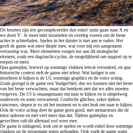
De beurten zijn iets gecompliceerder dan enkel 'units gaan naar X en
we doen Y'. Je moet intel inzamelen en overleg voeren om de beste
acties te achterhalen. Spelen in het duister is niet aan te raden. Het
geeft de game wat meer diepte mee, wat voor mij een aangename
verrassing was. Meer elementen voegen toe aan dit strategische
element, zoals een dag/nacht-cyclus, de mogelijkheid om support op te
roepen en meer.
Qua gameplay, hoewel op sommige vlakken ietwat verouderd, en qua
historische context stelt de game niet teleur. Wat lastiger is om
doorheen te kijken is de UI, sommige graphics en de voice acting.
Zoals gezegd is de game een 'budget'titel, dus we kunnen niet het beste
van het beste verwachten, maar dat betekent niet dat we alles moeten
vergeven. De UI is onaangenaam om naar te kijken en is simpelweg
ouderwets en soms verwarrend. Grafische glitches, zeker tijdens
cutscenes, slepen je zo uit het moment en is niet leuk om naar te kijken.
Ook de voice acting doet de game geen goed, met stemacteurs die de
tekst oplezen en niet veel meer dan dat. Tijdens gameplay en
gevechten valt dit allemaal wel weer mee.
De game is uitdagend, leuk om te spelen en wordt enkel door sommige
vlakken op de presentatie tegen gehouden. Ook voelt de game soms