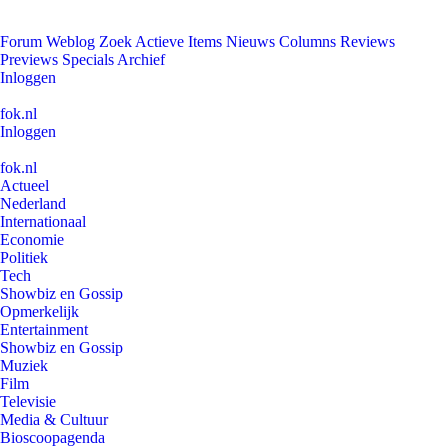
Forum
Weblog
Zoek
Actieve Items
Nieuws
Columns
Reviews
Previews
Specials
Archief
Inloggen
fok.nl
Inloggen
fok.nl
Actueel
Nederland
Internationaal
Economie
Politiek
Tech
Showbiz en Gossip
Opmerkelijk
Entertainment
Showbiz en Gossip
Muziek
Film
Televisie
Media & Cultuur
Bioscoopagenda