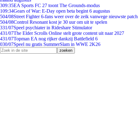
3
09:35
EA Sports FC 27 toont The Grounds-modus
1
09:34
Gears of War: E-Day open beta begint 6 augustus
5
04/08
Street Fighter 6-fans weer over de zeik vanwege nieuwste patch
5
04/08
Control Resonant kost je 30 uur om uit te spelen
3
31/07
Speel psychiater in Rideshare Stimulator
4
31/07
The Elder Scrolls Online stelt grote content uit naar 2027
4
31/07
Topman EA nog rijker dankzij Battlefield 6
0
30/07
Speel nu gratis SummerSlam in WWE 2K26