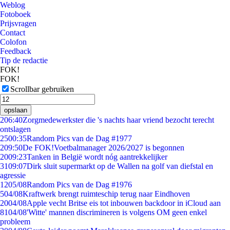
Weblog
Fotoboek
Prijsvragen
Contact
Colofon
Feedback
Tip de redactie
FOK!
FOK!
Scrollbar gebruiken
opslaan
2
06:40
Zorgmedewerkster die 's nachts haar vriend bezocht terecht
ontslagen
25
00:35
Random Pics van de Dag #1977
2
09:50
De FOK!Voetbalmanager 2026/2027 is begonnen
20
09:23
Tanken in België wordt nóg aantrekkelijker
31
09:07
Dirk sluit supermarkt op de Wallen na golf van diefstal en
agressie
12
05/08
Random Pics van de Dag #1976
5
04/08
Kraftwerk brengt ruimteschip terug naar Eindhoven
20
04/08
Apple vecht Britse eis tot inbouwen backdoor in iCloud aan
81
04/08
'Witte' mannen discrimineren is volgens OM geen enkel
probleem