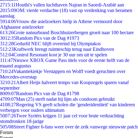
27
15:11
Houthi's vallen luchthaven Najran in Saoedi-Arabië aan
20
15:09
OM: vierde verdachte (18) vast op verdenking van beramen
aanslag
59
14:06
Vrouw die asielzoekers hielp in Athene vermoord door
Afghaanse asielzoeker
6
13:26
Grote natuurbrand Boschhuizerbergen groeit naar 100 hectare
30
12:35
Random Pics van de Dag #1973
3
12:28
Gedurfd NEC blijft overeind bij Olympiakos
5
12:23
Kraftwerk brengt ruimteschip terug naar Eindhoven
5
12:04
Control Resonant kost je 30 uur om uit te spelen
1
11:47
Nieuwe XBOX Game Pass titels voor de eerste helft van de
maand augustus
7
10:24
Vakantiekiekje Verstappen en Wolff voedt geruchten over
Mercedes-overstap
32
10:21
Albert Heijn halveert tempo van Koopzegels sparen vanaf
september
80
09:07
Random Pics van de Dag #1798
47
09:07
Man (25) sterft nadat hij lijm als condoom gebruikt
41
08:27
Regering VS geeft scholen die 'genderidentiteit' van kinderen
verbergen voor ouders ultimatum
50
07:26
Twee Syriërs krijgen 11 jaar cel voor brute verkrachting
stomdronken 18-jarige
5
05/08
Street Fighter 6-fans weer over de zeik vanwege nieuwste patch
Forum
Forum