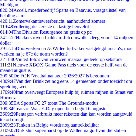
Michigan
8
20:24
Accell, moederbedrijf Sparta en Batavus, vraagt uitstel van
betaling aan
4
20:11
Zomervakantieweerbericht: aanhoudend zomers
1
19:48
Vollering de sterkste na lastige heuvelrit
6
14:04
The Division Resurgence nu gratis op pc
24
12:52
Hackers roven Coldcard-bitcoinwallets leeg voor 114 miljoen
dollar
39
12:15
Doorwerken na AOW-leeftijd vaker vastgelegd in cao's, moet
werken na je 67e de norm worden?
32
11:40
Vinted-foto's van vrouwen massaal gedeeld op seksfora
1
11:21
Nieuwe XBOX Game Pass titels voor de eerste helft van de
maand augustus
2
09:50
De FOK!Voetbalmanager 2026/2027 is begonnen
48
09:47
Van den Brink zet nog eens 14 gemeenten onder toezicht om
spreidingswet
17
09:40
Iran overweegt Europese hulp bij ruimen mijnen in Straat van
Hormuz
3
09:35
EA Sports FC 27 toont The Grounds-modus
1
09:34
Gears of War: E-Day open beta begint 6 augustus
36
09:29
Pentagon verbruikt meer raketten dan kan worden aangevuld,
tekort dreigt
20
09:23
Tanken in België wordt nóg aantrekkelijker
31
09:07
Dirk sluit supermarkt op de Wallen na golf van diefstal en
agressie