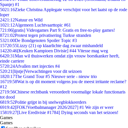
Spanje) #1
50
21:16
Zieke Christina Applegate verschijnt voor het laatst op de rode
loper
24
21:12
Natuur en Wild
10
21:12
Algemeen Luchtvaarttopic #61
7
21:06
[gratis] Videogames Part 9: Gratis en free-to-play games!
87
21:02
Protest tegen privatisering Turkse stranden
53
21:00
De Bondgenoten Spoiler Topic #3
157
20:55
Lizzy (21) op klaarlichte dag zwaar mishandeld
142
20:46
[Keuken Kampioen Divisie] #44 Vitesse mag weg
64
20:31
Man wil thuiswerken omdat zijn vrouw borstkanker heeft,
einde carriere
57
20:24
Afvallen met injecties #4
5
20:21
[lijstje]Verwachtingen voor dit seizoen
18
20:17
The Grand Tour #5 Nieuwe serie - nieuw trio
167
19:58
Wat is op dit moment volgens jou de meest irritante reclame?
#12
27
19:56
Chinese rechtbank veroordeelt voormalige lokale functionaris
tot dood
68
19:52
Politie grijpt in bij snelwegblokkeerders
69
19:42
[FOK!Voetbalmanager 2026/2027] #1 We zijn er weer
158
19:27
[Live Eredivisie #1784] Dying seconds van het seizoen!
Games
Games