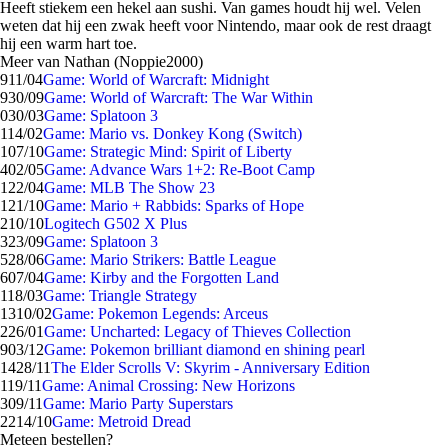
Heeft stiekem een hekel aan sushi. Van games houdt hij wel. Velen
weten dat hij een zwak heeft voor Nintendo, maar ook de rest draagt
hij een warm hart toe.
Meer van Nathan (Noppie2000)
9
11/04
Game: World of Warcraft: Midnight
9
30/09
Game: World of Warcraft: The War Within
0
30/03
Game: Splatoon 3
1
14/02
Game: Mario vs. Donkey Kong (Switch)
1
07/10
Game: Strategic Mind: Spirit of Liberty
4
02/05
Game: Advance Wars 1+2: Re-Boot Camp
1
22/04
Game: MLB The Show 23
1
21/10
Game: Mario + Rabbids: Sparks of Hope
2
10/10
Logitech G502 X Plus
3
23/09
Game: Splatoon 3
5
28/06
Game: Mario Strikers: Battle League
6
07/04
Game: Kirby and the Forgotten Land
1
18/03
Game: Triangle Strategy
13
10/02
Game: Pokemon Legends: Arceus
2
26/01
Game: Uncharted: Legacy of Thieves Collection
9
03/12
Game: Pokemon brilliant diamond en shining pearl
14
28/11
The Elder Scrolls V: Skyrim - Anniversary Edition
1
19/11
Game: Animal Crossing: New Horizons
3
09/11
Game: Mario Party Superstars
22
14/10
Game: Metroid Dread
Meteen bestellen?