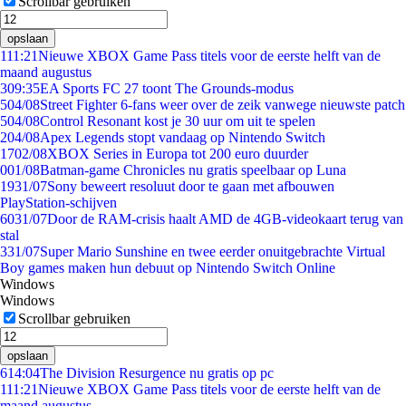
Scrollbar gebruiken
opslaan
1
11:21
Nieuwe XBOX Game Pass titels voor de eerste helft van de
maand augustus
3
09:35
EA Sports FC 27 toont The Grounds-modus
5
04/08
Street Fighter 6-fans weer over de zeik vanwege nieuwste patch
5
04/08
Control Resonant kost je 30 uur om uit te spelen
2
04/08
Apex Legends stopt vandaag op Nintendo Switch
17
02/08
XBOX Series in Europa tot 200 euro duurder
0
01/08
Batman-game Chronicles nu gratis speelbaar op Luna
19
31/07
Sony beweert resoluut door te gaan met afbouwen
PlayStation-schijven
60
31/07
Door de RAM-crisis haalt AMD de 4GB-videokaart terug van
stal
3
31/07
Super Mario Sunshine en twee eerder onuitgebrachte Virtual
Boy games maken hun debuut op Nintendo Switch Online
Windows
Windows
Scrollbar gebruiken
opslaan
6
14:04
The Division Resurgence nu gratis op pc
1
11:21
Nieuwe XBOX Game Pass titels voor de eerste helft van de
maand augustus