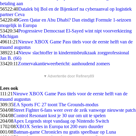
betaling aan
565
22:40
Datalek bij Bol en de Bijenkorf na cyberaanval op logistiek
partner Ceva
542
20:49
Geen Qatar en Abu Dhabi? Dan eindigt Formule 1-seizoen
mogelijk in Europa
534
20:34
Progressieve Democraat El-Sayed wint nipt voorverkiezing
Michigan
496
11:21
Nieuwe XBOX Game Pass titels voor de eerste helft van de
maand augustus
389
22:14
Nieuw slachtoffer in kindermisbruikzaak zorgprofessional
Jan B. (66)
334
20:11
Zomervakantieweerbericht: aanhoudend zomers
▼ Advertentie door Refinery89
Lees ook
1
11:21
Nieuwe XBOX Game Pass titels voor de eerste helft van de
maand augustus
3
09:35
EA Sports FC 27 toont The Grounds-modus
5
04/08
Street Fighter 6-fans weer over de zeik vanwege nieuwste patch
5
04/08
Control Resonant kost je 30 uur om uit te spelen
2
04/08
Apex Legends stopt vandaag op Nintendo Switch
17
02/08
XBOX Series in Europa tot 200 euro duurder
0
01/08
Batman-game Chronicles nu gratis speelbaar op Luna