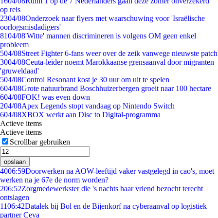
16
04/08
Ruim 1 op de 7 Nederlanders gaan deze zomer onverzekerd
op reis
23
04/08
Onderzoek naar flyers met waarschuwing voor 'Israëlische
oorlogsmisdadigers'
81
04/08
'Witte' mannen discrimineren is volgens OM geen enkel
probleem
5
04/08
Street Fighter 6-fans weer over de zeik vanwege nieuwste patch
30
04/08
Ceuta-leider noemt Marokkaanse grensaanval door migranten
'gruweldaad'
5
04/08
Control Resonant kost je 30 uur om uit te spelen
6
04/08
Grote natuurbrand Boschhuizerbergen groeit naar 100 hectare
6
04/08
FOK! was even down
2
04/08
Apex Legends stopt vandaag op Nintendo Switch
6
04/08
XBOX werkt aan Disc to Digital-programma
Actieve items
Actieve items
Scrollbar gebruiken
opslaan
40
06:59
Doorwerken na AOW-leeftijd vaker vastgelegd in cao's, moet
werken na je 67e de norm worden?
2
06:52
Zorgmedewerkster die 's nachts haar vriend bezocht terecht
ontslagen
11
06:42
Datalek bij Bol en de Bijenkorf na cyberaanval op logistiek
partner Ceva