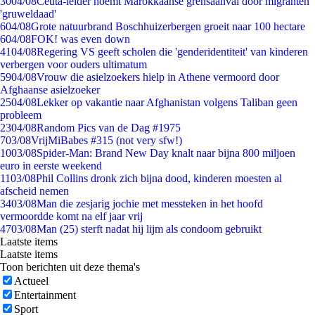
30
04/08
Ceuta-leider noemt Marokkaanse grensaanval door migranten
'gruweldaad'
6
04/08
Grote natuurbrand Boschhuizerbergen groeit naar 100 hectare
6
04/08
FOK! was even down
41
04/08
Regering VS geeft scholen die 'genderidentiteit' van kinderen
verbergen voor ouders ultimatum
59
04/08
Vrouw die asielzoekers hielp in Athene vermoord door
Afghaanse asielzoeker
25
04/08
Lekker op vakantie naar Afghanistan volgens Taliban geen
probleem
23
04/08
Random Pics van de Dag #1975
7
03/08
VrijMiBabes #315 (not very sfw!)
10
03/08
Spider-Man: Brand New Day knalt naar bijna 800 miljoen
euro in eerste weekend
11
03/08
Phil Collins dronk zich bijna dood, kinderen moesten al
afscheid nemen
34
03/08
Man die zesjarig jochie met messteken in het hoofd
vermoordde komt na elf jaar vrij
47
03/08
Man (25) sterft nadat hij lijm als condoom gebruikt
Laatste items
Laatste items
Toon berichten uit deze thema's
Actueel
Entertainment
Sport