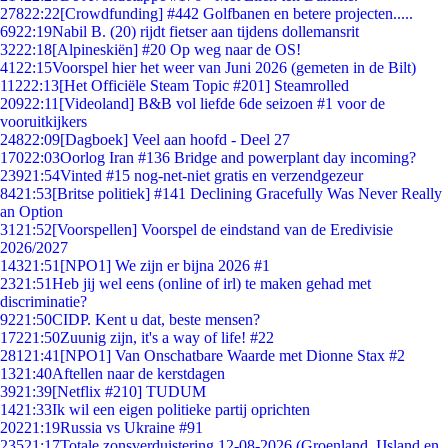
278
22:22
[Crowdfunding] #442 Golfbanen en betere projecten.....
69
22:19
Nabil B. (20) rijdt fietser aan tijdens dollemansrit
32
22:18
[Alpineskiën] #20 Op weg naar de OS!
41
22:15
Voorspel hier het weer van Juni 2026 (gemeten in de Bilt)
112
22:13
[Het Officiële Steam Topic #201] Steamrolled
209
22:11
[Videoland] B&B vol liefde 6de seizoen #1 voor de
vooruitkijkers
248
22:09
[Dagboek] Veel aan hoofd - Deel 27
170
22:03
Oorlog Iran #136 Bridge and powerplant day incoming?
239
21:54
Vinted #15 nog-net-niet gratis en verzendgezeur
84
21:53
[Britse politiek] #141 Declining Gracefully Was Never Really
an Option
31
21:52
[Voorspellen] Voorspel de eindstand van de Eredivisie
2026/2027
143
21:51
[NPO1] We zijn er bijna 2026 #1
23
21:51
Heb jij wel eens (online of irl) te maken gehad met
discriminatie?
92
21:50
CIDP. Kent u dat, beste mensen?
172
21:50
Zuunig zijn, it's a way of life! #22
281
21:41
[NPO1] Van Onschatbare Waarde met Dionne Stax #2
13
21:40
Aftellen naar de kerstdagen
39
21:39
[Netflix #210] TUDUM
14
21:33
Ik wil een eigen politieke partij oprichten
202
21:19
Russia vs Ukraine #91
235
21:17
Totale zonsverduistering 12-08-2026 (Groenland, IJsland en