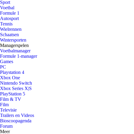
Sport
Voetbal
Formule 1
Autosport
Tennis
Wielrennen
Schaatsen
Wintersporten
Managerspelen
Voetbalmanager
Formule 1-manager
Games
PC
Playstation 4
Xbox One
Nintendo Switch
Xbox Series X|S
PlayStation 5
Film & TV
Film
Televisie
Trailers en Videos
Bioscoopagenda
Forum
Meer