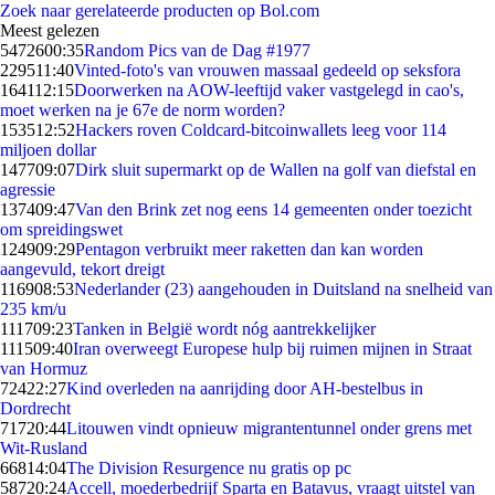
Zoek naar gerelateerde producten op Bol.com
Meest gelezen
54726
00:35
Random Pics van de Dag #1977
2295
11:40
Vinted-foto's van vrouwen massaal gedeeld op seksfora
1641
12:15
Doorwerken na AOW-leeftijd vaker vastgelegd in cao's,
moet werken na je 67e de norm worden?
1535
12:52
Hackers roven Coldcard-bitcoinwallets leeg voor 114
miljoen dollar
1477
09:07
Dirk sluit supermarkt op de Wallen na golf van diefstal en
agressie
1374
09:47
Van den Brink zet nog eens 14 gemeenten onder toezicht
om spreidingswet
1249
09:29
Pentagon verbruikt meer raketten dan kan worden
aangevuld, tekort dreigt
1169
08:53
Nederlander (23) aangehouden in Duitsland na snelheid van
235 km/u
1117
09:23
Tanken in België wordt nóg aantrekkelijker
1115
09:40
Iran overweegt Europese hulp bij ruimen mijnen in Straat
van Hormuz
724
22:27
Kind overleden na aanrijding door AH-bestelbus in
Dordrecht
717
20:44
Litouwen vindt opnieuw migrantentunnel onder grens met
Wit-Rusland
668
14:04
The Division Resurgence nu gratis op pc
587
20:24
Accell, moederbedrijf Sparta en Batavus, vraagt uitstel van