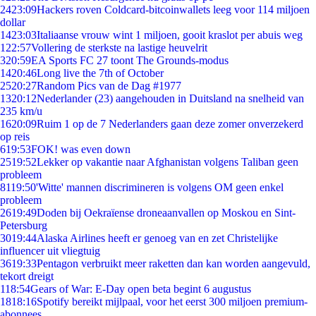
24
23:09
Hackers roven Coldcard-bitcoinwallets leeg voor 114 miljoen
dollar
14
23:03
Italiaanse vrouw wint 1 miljoen, gooit kraslot per abuis weg
1
22:57
Vollering de sterkste na lastige heuvelrit
3
20:59
EA Sports FC 27 toont The Grounds-modus
14
20:46
Long live the 7th of October
25
20:27
Random Pics van de Dag #1977
13
20:12
Nederlander (23) aangehouden in Duitsland na snelheid van
235 km/u
16
20:09
Ruim 1 op de 7 Nederlanders gaan deze zomer onverzekerd
op reis
6
19:53
FOK! was even down
25
19:52
Lekker op vakantie naar Afghanistan volgens Taliban geen
probleem
81
19:50
'Witte' mannen discrimineren is volgens OM geen enkel
probleem
26
19:49
Doden bij Oekraïense droneaanvallen op Moskou en Sint-
Petersburg
30
19:44
Alaska Airlines heeft er genoeg van en zet Christelijke
influencer uit vliegtuig
36
19:33
Pentagon verbruikt meer raketten dan kan worden aangevuld,
tekort dreigt
1
18:54
Gears of War: E-Day open beta begint 6 augustus
18
18:16
Spotify bereikt mijlpaal, voor het eerst 300 miljoen premium-
abonnees