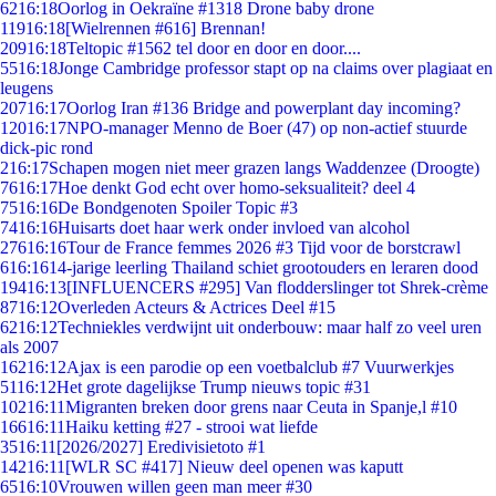
62
16:18
Oorlog in Oekraïne #1318 Drone baby drone
119
16:18
[Wielrennen #616] Brennan!
209
16:18
Teltopic #1562 tel door en door en door....
55
16:18
Jonge Cambridge professor stapt op na claims over plagiaat en
leugens
207
16:17
Oorlog Iran #136 Bridge and powerplant day incoming?
120
16:17
NPO-manager Menno de Boer (47) op non-actief stuurde
dick-pic rond
2
16:17
Schapen mogen niet meer grazen langs Waddenzee (Droogte)
76
16:17
Hoe denkt God echt over homo-seksualiteit? deel 4
75
16:16
De Bondgenoten Spoiler Topic #3
74
16:16
Huisarts doet haar werk onder invloed van alcohol
276
16:16
Tour de France femmes 2026 #3 Tijd voor de borstcrawl
6
16:16
14-jarige leerling Thailand schiet grootouders en leraren dood
194
16:13
[INFLUENCERS #295] Van flodderslinger tot Shrek-crème
87
16:12
Overleden Acteurs & Actrices Deel #15
62
16:12
Techniekles verdwijnt uit onderbouw: maar half zo veel uren
als 2007
162
16:12
Ajax is een parodie op een voetbalclub #7 Vuurwerkjes
51
16:12
Het grote dagelijkse Trump nieuws topic #31
102
16:11
Migranten breken door grens naar Ceuta in Spanje,l #10
166
16:11
Haiku ketting #27 - strooi wat liefde
35
16:11
[2026/2027] Eredivisietoto #1
142
16:11
[WLR SC #417] Nieuw deel openen was kaputt
65
16:10
Vrouwen willen geen man meer #30