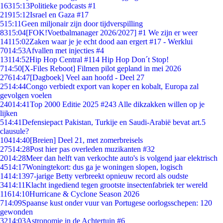
163
15:13
Politieke podcasts #1
219
15:12
Israel en Gaza #17
5
15:11
Geen miljonair zijn door tijdverspilling
83
15:04
[FOK!Voetbalmanager 2026/2027] #1 We zijn er weer
141
15:02
Zaken waar je je echt dood aan ergert #17 - Werklui
70
14:53
Afvallen met injecties #4
131
14:52
Hip Hop Central #114 Hip Hop Don´t Stop!
7
14:50
[X-Files Reboot] Filmen pilot gepland in mei 2026
276
14:47
[Dagboek] Veel aan hoofd - Deel 27
25
14:44
Congo verbiedt export van koper en kobalt, Europa zal
gevolgen voelen
240
14:41
Top 2000 Editie 2025 #243 Alle dikzakken willen op je
lijken
5
14:41
Defensiepact Pakistan, Turkije en Saudi-Arabië bevat art.5
clausule?
104
14:40
[Breien] Deel 21, met zomerbreisels
275
14:28
Post hier pas overleden muzikanten #32
20
14:28
Meer dan helft van verkochte auto's is volgend jaar elektrisch
45
14:17
Woningtekort: dus ga je woningen slopen, logisch
14
14:13
97-jarige Betty verbreekt opnieuw record als oudste
34
14:11
Klacht ingediend tegen grootste insectenfabriek ter wereld
116
14:10
Hurricane & Cyclone Season 2026
7
14:09
Spaanse kust onder vuur van Portugese oorlogsschepen: 120
gewonden
32
14:03
Astronomie in de Achtertuin #6