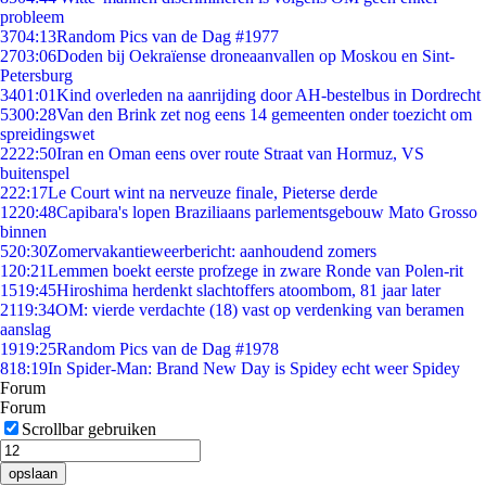
probleem
37
04:13
Random Pics van de Dag #1977
27
03:06
Doden bij Oekraïense droneaanvallen op Moskou en Sint-
Petersburg
34
01:01
Kind overleden na aanrijding door AH-bestelbus in Dordrecht
53
00:28
Van den Brink zet nog eens 14 gemeenten onder toezicht om
spreidingswet
22
22:50
Iran en Oman eens over route Straat van Hormuz, VS
buitenspel
2
22:17
Le Court wint na nerveuze finale, Pieterse derde
12
20:48
Capibara's lopen Braziliaans parlementsgebouw Mato Grosso
binnen
5
20:30
Zomervakantieweerbericht: aanhoudend zomers
1
20:21
Lemmen boekt eerste profzege in zware Ronde van Polen-rit
15
19:45
Hiroshima herdenkt slachtoffers atoombom, 81 jaar later
21
19:34
OM: vierde verdachte (18) vast op verdenking van beramen
aanslag
19
19:25
Random Pics van de Dag #1978
8
18:19
In Spider-Man: Brand New Day is Spidey echt weer Spidey
Forum
Forum
Scrollbar gebruiken
opslaan