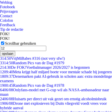
Weblog
Fotoboek
Prijsvragen
Contact
Colofon
Feedback
Tip de redactie
FOK!
FOK!
Scrollbar gebruiken
opslaan
3
14:50
VrijMiBabes #316 (not very sfw!)
33
14:50
Random Pics van de Dag #1979
2
14:30
De FOK!Voetbalmanager 2026/2027 is begonnen
12
09:40
Meta krijgt half miljard boete voor mentale schade bij jongeren
18
09:37
Denemarken pakt AI-gebruik in scholen aan: extra mondelinge
examens
19
00:45
Random Pics van de Dag #1978
64
06/08
Onlyfans-model met G-cup wil als NASA-ambassadeur naar
maan
24
06/08
Huisarts per direct uit vak gezet om ernstig alcoholmisbruik
19
06/08
Drone met explosieven bij Duits vliegveld voedt vrees voor
hybride aanval