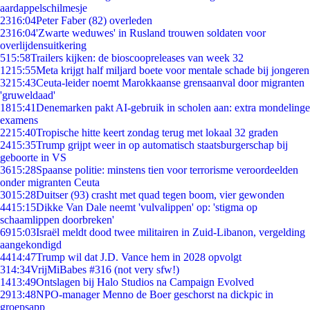
aardappelschilmesje
23
16:04
Peter Faber (82) overleden
23
16:04
'Zwarte weduwes' in Rusland trouwen soldaten voor
overlijdensuitkering
5
15:58
Trailers kijken: de bioscoopreleases van week 32
12
15:55
Meta krijgt half miljard boete voor mentale schade bij jongeren
32
15:43
Ceuta-leider noemt Marokkaanse grensaanval door migranten
'gruweldaad'
18
15:41
Denemarken pakt AI-gebruik in scholen aan: extra mondelinge
examens
22
15:40
Tropische hitte keert zondag terug met lokaal 32 graden
24
15:35
Trump grijpt weer in op automatisch staatsburgerschap bij
geboorte in VS
36
15:28
Spaanse politie: minstens tien voor terrorisme veroordeelden
onder migranten Ceuta
30
15:28
Duitser (93) crasht met quad tegen boom, vier gewonden
44
15:15
Dikke Van Dale neemt 'vulvalippen' op: 'stigma op
schaamlippen doorbreken'
69
15:03
Israël meldt dood twee militairen in Zuid-Libanon, vergelding
aangekondigd
44
14:47
Trump wil dat J.D. Vance hem in 2028 opvolgt
3
14:34
VrijMiBabes #316 (not very sfw!)
14
13:49
Ontslagen bij Halo Studios na Campaign Evolved
29
13:48
NPO-manager Menno de Boer geschorst na dickpic in
groepsapp