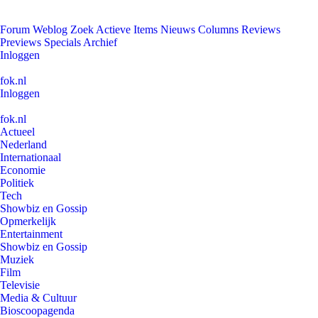
Forum
Weblog
Zoek
Actieve Items
Nieuws
Columns
Reviews
Previews
Specials
Archief
Inloggen
fok.nl
Inloggen
fok.nl
Actueel
Nederland
Internationaal
Economie
Politiek
Tech
Showbiz en Gossip
Opmerkelijk
Entertainment
Showbiz en Gossip
Muziek
Film
Televisie
Media & Cultuur
Bioscoopagenda