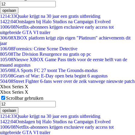
opslaan
12
14:33
Quake krijgt na 30 jaar een gratis uitbreiding
14
22:04
Ontslagen bij Halo Studios na Campaign Evolved
10
06/08
Netflix-abonnees krijgen exclusieve early access tot
uitgebreide GTA VI trailer
3
06/08
XBOX platform krijgt zijn eigen "Platinum" achievements dit
jaar
1
06/08
Forensics: Crime Scene Detective
8
05/08
The Division Resurgence nu gratis op pc
1
05/08
Nieuwe XBOX Game Pass titels voor de eerste helft van de
maand augustus
3
05/08
EA Sports FC 27 toont The Grounds-modus
1
05/08
Gears of War: E-Day open beta begint 6 augustus
5
04/08
Street Fighter 6-fans weer over de zeik vanwege nieuwste patch
Xbox Series X
Xbox Series X
Scrollbar gebruiken
opslaan
12
14:33
Quake krijgt na 30 jaar een gratis uitbreiding
14
22:04
Ontslagen bij Halo Studios na Campaign Evolved
10
06/08
Netflix-abonnees krijgen exclusieve early access tot
uitgebreide GTA VI trailer