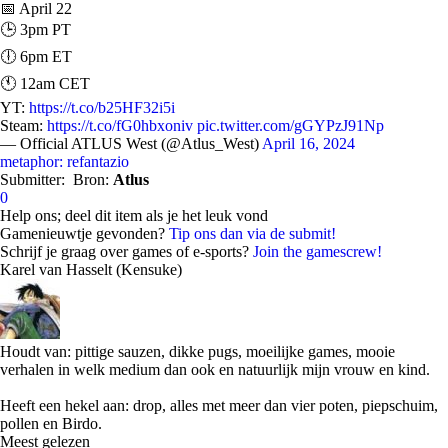
📅 April 22
🕒 3pm PT
🕕 6pm ET
🕚 12am CET
YT:
https://t.co/b25HF32i5i
Steam:
https://t.co/fG0hbxoniv
pic.twitter.com/gGYPzJ91Np
— Official ATLUS West (@Atlus_West)
April 16, 2024
metaphor: refantazio
Submitter:
Bron:
Atlus
0
Help ons; deel dit item als je het leuk vond
Gamenieuwtje gevonden?
Tip ons dan via de submit!
Schrijf je graag over games of e-sports?
Join the gamescrew!
Karel van Hasselt (Kensuke)
Houdt van: pittige sauzen, dikke pugs, moeilijke games, mooie
verhalen in welk medium dan ook en natuurlijk mijn vrouw en kind.
Heeft een hekel aan: drop, alles met meer dan vier poten, piepschuim,
pollen en Birdo.
Meest gelezen