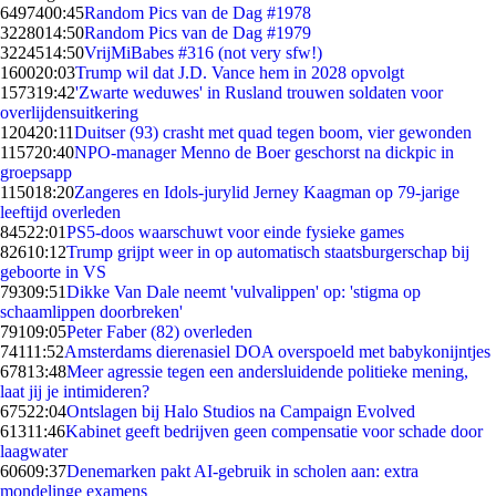
64974
00:45
Random Pics van de Dag #1978
32280
14:50
Random Pics van de Dag #1979
32245
14:50
VrijMiBabes #316 (not very sfw!)
1600
20:03
Trump wil dat J.D. Vance hem in 2028 opvolgt
1573
19:42
'Zwarte weduwes' in Rusland trouwen soldaten voor
overlijdensuitkering
1204
20:11
Duitser (93) crasht met quad tegen boom, vier gewonden
1157
20:40
NPO-manager Menno de Boer geschorst na dickpic in
groepsapp
1150
18:20
Zangeres en Idols-jurylid Jerney Kaagman op 79-jarige
leeftijd overleden
845
22:01
PS5-doos waarschuwt voor einde fysieke games
826
10:12
Trump grijpt weer in op automatisch staatsburgerschap bij
geboorte in VS
793
09:51
Dikke Van Dale neemt 'vulvalippen' op: 'stigma op
schaamlippen doorbreken'
791
09:05
Peter Faber (82) overleden
741
11:52
Amsterdams dierenasiel DOA overspoeld met babykonijntjes
678
13:48
Meer agressie tegen een andersluidende politieke mening,
laat jij je intimideren?
675
22:04
Ontslagen bij Halo Studios na Campaign Evolved
613
11:46
Kabinet geeft bedrijven geen compensatie voor schade door
laagwater
606
09:37
Denemarken pakt AI-gebruik in scholen aan: extra
mondelinge examens