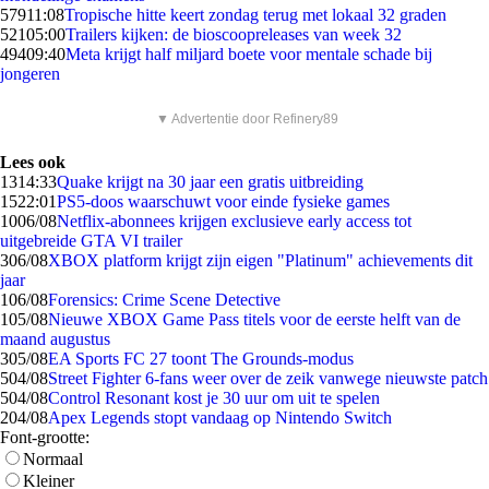
579
11:08
Tropische hitte keert zondag terug met lokaal 32 graden
521
05:00
Trailers kijken: de bioscoopreleases van week 32
494
09:40
Meta krijgt half miljard boete voor mentale schade bij
jongeren
▼ Advertentie door Refinery89
Lees ook
13
14:33
Quake krijgt na 30 jaar een gratis uitbreiding
15
22:01
PS5-doos waarschuwt voor einde fysieke games
10
06/08
Netflix-abonnees krijgen exclusieve early access tot
uitgebreide GTA VI trailer
3
06/08
XBOX platform krijgt zijn eigen "Platinum" achievements dit
jaar
1
06/08
Forensics: Crime Scene Detective
1
05/08
Nieuwe XBOX Game Pass titels voor de eerste helft van de
maand augustus
3
05/08
EA Sports FC 27 toont The Grounds-modus
5
04/08
Street Fighter 6-fans weer over de zeik vanwege nieuwste patch
5
04/08
Control Resonant kost je 30 uur om uit te spelen
2
04/08
Apex Legends stopt vandaag op Nintendo Switch
Font-grootte:
Normaal
Kleiner