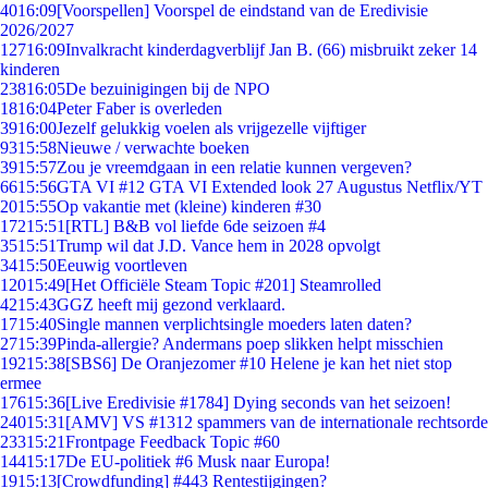
40
16:09
[Voorspellen] Voorspel de eindstand van de Eredivisie
2026/2027
127
16:09
Invalkracht kinderdagverblijf Jan B. (66) misbruikt zeker 14
kinderen
238
16:05
De bezuinigingen bij de NPO
18
16:04
Peter Faber is overleden
39
16:00
Jezelf gelukkig voelen als vrijgezelle vijftiger
93
15:58
Nieuwe / verwachte boeken
39
15:57
Zou je vreemdgaan in een relatie kunnen vergeven?
66
15:56
GTA VI #12 GTA VI Extended look 27 Augustus Netflix/YT
20
15:55
Op vakantie met (kleine) kinderen #30
172
15:51
[RTL] B&B vol liefde 6de seizoen #4
35
15:51
Trump wil dat J.D. Vance hem in 2028 opvolgt
34
15:50
Eeuwig voortleven
120
15:49
[Het Officiële Steam Topic #201] Steamrolled
42
15:43
GGZ heeft mij gezond verklaard.
17
15:40
Single mannen verplichtsingle moeders laten daten?
27
15:39
Pinda-allergie? Andermans poep slikken helpt misschien
192
15:38
[SBS6] De Oranjezomer #10 Helene je kan het niet stop
ermee
176
15:36
[Live Eredivisie #1784] Dying seconds van het seizoen!
240
15:31
[AMV] VS #1312 spammers van de internationale rechtsorde
233
15:21
Frontpage Feedback Topic #60
144
15:17
De EU-politiek #6 Musk naar Europa!
19
15:13
[Crowdfunding] #443 Rentestijgingen?