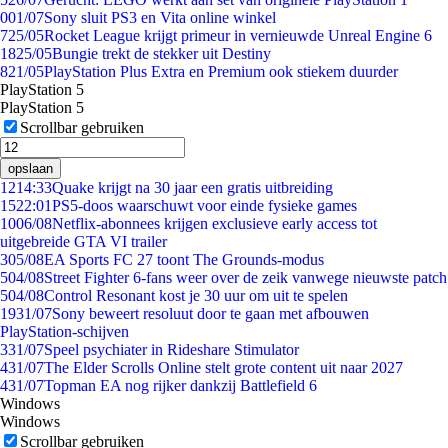
0
01/07
Sony sluit PS3 en Vita online winkel
7
25/05
Rocket League krijgt primeur in vernieuwde Unreal Engine 6
18
25/05
Bungie trekt de stekker uit Destiny
8
21/05
PlayStation Plus Extra en Premium ook stiekem duurder
PlayStation 5
PlayStation 5
Scrollbar gebruiken
opslaan
12
14:33
Quake krijgt na 30 jaar een gratis uitbreiding
15
22:01
PS5-doos waarschuwt voor einde fysieke games
10
06/08
Netflix-abonnees krijgen exclusieve early access tot
uitgebreide GTA VI trailer
3
05/08
EA Sports FC 27 toont The Grounds-modus
5
04/08
Street Fighter 6-fans weer over de zeik vanwege nieuwste patch
5
04/08
Control Resonant kost je 30 uur om uit te spelen
19
31/07
Sony beweert resoluut door te gaan met afbouwen
PlayStation-schijven
3
31/07
Speel psychiater in Rideshare Stimulator
4
31/07
The Elder Scrolls Online stelt grote content uit naar 2027
4
31/07
Topman EA nog rijker dankzij Battlefield 6
Windows
Windows
Scrollbar gebruiken