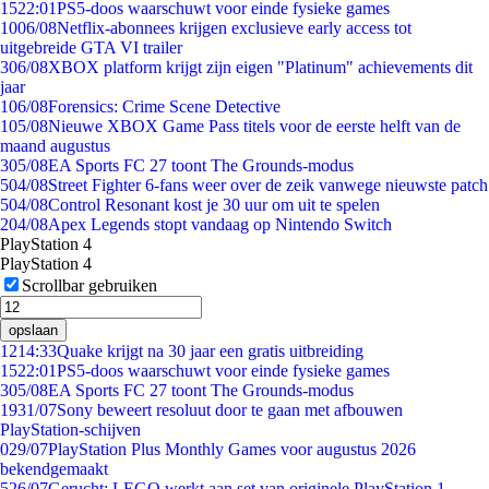
15
22:01
PS5-doos waarschuwt voor einde fysieke games
10
06/08
Netflix-abonnees krijgen exclusieve early access tot
uitgebreide GTA VI trailer
3
06/08
XBOX platform krijgt zijn eigen "Platinum" achievements dit
jaar
1
06/08
Forensics: Crime Scene Detective
1
05/08
Nieuwe XBOX Game Pass titels voor de eerste helft van de
maand augustus
3
05/08
EA Sports FC 27 toont The Grounds-modus
5
04/08
Street Fighter 6-fans weer over de zeik vanwege nieuwste patch
5
04/08
Control Resonant kost je 30 uur om uit te spelen
2
04/08
Apex Legends stopt vandaag op Nintendo Switch
PlayStation 4
PlayStation 4
Scrollbar gebruiken
opslaan
12
14:33
Quake krijgt na 30 jaar een gratis uitbreiding
15
22:01
PS5-doos waarschuwt voor einde fysieke games
3
05/08
EA Sports FC 27 toont The Grounds-modus
19
31/07
Sony beweert resoluut door te gaan met afbouwen
PlayStation-schijven
0
29/07
PlayStation Plus Monthly Games voor augustus 2026
bekendgemaakt
5
26/07
Gerucht: LEGO werkt aan set van originele PlayStation 1