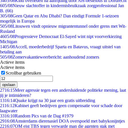
34
05/08
Kind overleden na aanrijding door AH-bestelbus in Dordrecht
6
05/08
Nieuw slachtoffer in kindermisbruikzaak zorgprofessional Jan
B. (66)
3
05/08
Geen Qatar en Abu Dhabi? Dan eindigt Formule 1-seizoen
mogelijk in Europa
5
05/08
Litouwen vindt opnieuw migrantentunnel onder grens met Wit-
Rusland
46
05/08
Progressieve Democraat El-Sayed wint nipt voorverkiezing
Michigan
14
05/08
Accell, moederbedrijf Sparta en Batavus, vraagt uitstel van
betaling aan
5
05/08
Zomervakantieweerbericht: aanhoudend zomers
Actieve items
Actieve items
Scrollbar gebruiken
opslaan
27
16:15
Meer agressie tegen een andersluidende politieke mening, laat
jij je intimideren?
13
16:14
Quake krijgt na 30 jaar een gratis uitbreiding
21
16:12
Kabinet geeft bedrijven geen compensatie voor schade door
laagwater
33
16:10
Random Pics van de Dag #1979
29
16:08
Amsterdams dierenasiel DOA overspoeld met babykonijntjes
22
16:07
OM eist TBS tegen verwarde man die agenten stak met