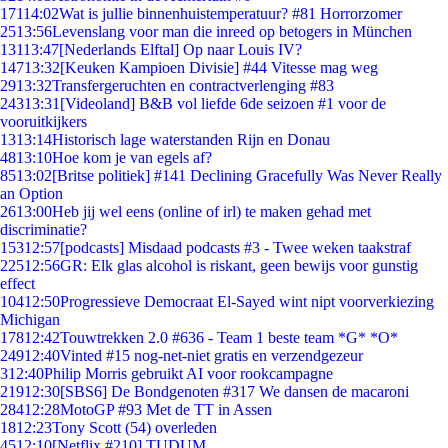
171
14:02
Wat is jullie binnenhuistemperatuur? #81 Horrorzomer
25
13:56
Levenslang voor man die inreed op betogers in München
131
13:47
[Nederlands Elftal] Op naar Louis IV?
147
13:32
[Keuken Kampioen Divisie] #44 Vitesse mag weg
29
13:32
Transfergeruchten en contractverlenging #83
243
13:31
[Videoland] B&B vol liefde 6de seizoen #1 voor de
vooruitkijkers
13
13:14
Historisch lage waterstanden Rijn en Donau
48
13:10
Hoe kom je van egels af?
85
13:02
[Britse politiek] #141 Declining Gracefully Was Never Really
an Option
26
13:00
Heb jij wel eens (online of irl) te maken gehad met
discriminatie?
153
12:57
[podcasts] Misdaad podcasts #3 - Twee weken taakstraf
225
12:56
GR: Elk glas alcohol is riskant, geen bewijs voor gunstig
effect
104
12:50
Progressieve Democraat El-Sayed wint nipt voorverkiezing
Michigan
178
12:42
Touwtrekken 2.0 #636 - Team 1 beste team *G* *O*
249
12:40
Vinted #15 nog-net-niet gratis en verzendgezeur
3
12:40
Philip Morris gebruikt AI voor rookcampagne
219
12:30
[SBS6] De Bondgenoten #317 We dansen de macaroni
284
12:28
MotoGP #93 Met de TT in Assen
18
12:23
Tony Scott (54) overleden
45
12:10
[Netflix #210] TUDUM