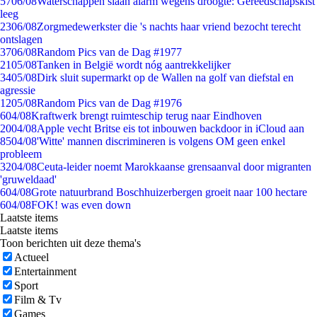
57
06/08
Waterschappen slaan alarm wegens droogte: Gereedschapskist
leeg
23
06/08
Zorgmedewerkster die 's nachts haar vriend bezocht terecht
ontslagen
37
06/08
Random Pics van de Dag #1977
21
05/08
Tanken in België wordt nóg aantrekkelijker
34
05/08
Dirk sluit supermarkt op de Wallen na golf van diefstal en
agressie
12
05/08
Random Pics van de Dag #1976
6
04/08
Kraftwerk brengt ruimteschip terug naar Eindhoven
20
04/08
Apple vecht Britse eis tot inbouwen backdoor in iCloud aan
85
04/08
'Witte' mannen discrimineren is volgens OM geen enkel
probleem
32
04/08
Ceuta-leider noemt Marokkaanse grensaanval door migranten
'gruweldaad'
6
04/08
Grote natuurbrand Boschhuizerbergen groeit naar 100 hectare
6
04/08
FOK! was even down
Laatste items
Laatste items
Toon berichten uit deze thema's
Actueel
Entertainment
Sport
Film & Tv
Games