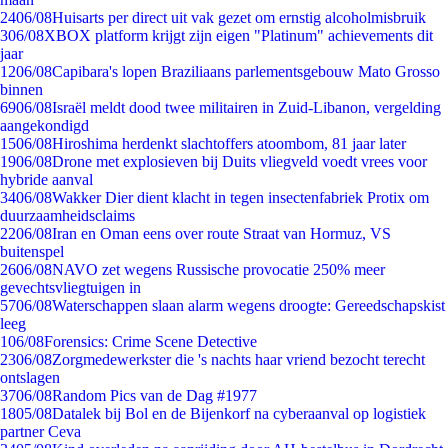
24
06/08
Huisarts per direct uit vak gezet om ernstig alcoholmisbruik
3
06/08
XBOX platform krijgt zijn eigen "Platinum" achievements dit
jaar
12
06/08
Capibara's lopen Braziliaans parlementsgebouw Mato Grosso
binnen
69
06/08
Israël meldt dood twee militairen in Zuid-Libanon, vergelding
aangekondigd
15
06/08
Hiroshima herdenkt slachtoffers atoombom, 81 jaar later
19
06/08
Drone met explosieven bij Duits vliegveld voedt vrees voor
hybride aanval
34
06/08
Wakker Dier dient klacht in tegen insectenfabriek Protix om
duurzaamheidsclaims
22
06/08
Iran en Oman eens over route Straat van Hormuz, VS
buitenspel
26
06/08
NAVO zet wegens Russische provocatie 250% meer
gevechtsvliegtuigen in
57
06/08
Waterschappen slaan alarm wegens droogte: Gereedschapskist
leeg
1
06/08
Forensics: Crime Scene Detective
23
06/08
Zorgmedewerkster die 's nachts haar vriend bezocht terecht
ontslagen
37
06/08
Random Pics van de Dag #1977
18
05/08
Datalek bij Bol en de Bijenkorf na cyberaanval op logistiek
partner Ceva