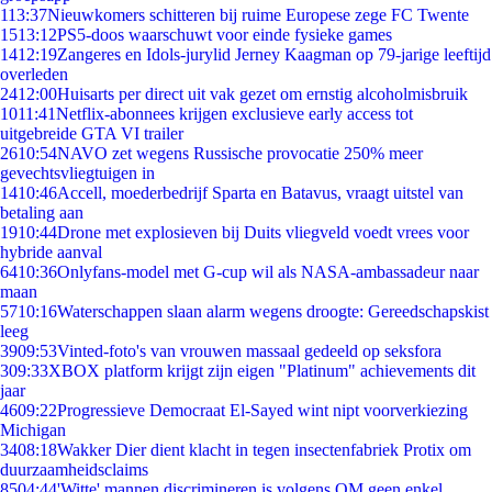
1
13:37
Nieuwkomers schitteren bij ruime Europese zege FC Twente
15
13:12
PS5-doos waarschuwt voor einde fysieke games
14
12:19
Zangeres en Idols-jurylid Jerney Kaagman op 79-jarige leeftijd
overleden
24
12:00
Huisarts per direct uit vak gezet om ernstig alcoholmisbruik
10
11:41
Netflix-abonnees krijgen exclusieve early access tot
uitgebreide GTA VI trailer
26
10:54
NAVO zet wegens Russische provocatie 250% meer
gevechtsvliegtuigen in
14
10:46
Accell, moederbedrijf Sparta en Batavus, vraagt uitstel van
betaling aan
19
10:44
Drone met explosieven bij Duits vliegveld voedt vrees voor
hybride aanval
64
10:36
Onlyfans-model met G-cup wil als NASA-ambassadeur naar
maan
57
10:16
Waterschappen slaan alarm wegens droogte: Gereedschapskist
leeg
39
09:53
Vinted-foto's van vrouwen massaal gedeeld op seksfora
3
09:33
XBOX platform krijgt zijn eigen "Platinum" achievements dit
jaar
46
09:22
Progressieve Democraat El-Sayed wint nipt voorverkiezing
Michigan
34
08:18
Wakker Dier dient klacht in tegen insectenfabriek Protix om
duurzaamheidsclaims
85
04:44
'Witte' mannen discrimineren is volgens OM geen enkel