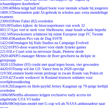
schaamlippen doorbreken'
12
09:40
Meta krijgt half miljard boete voor mentale schade bij jongeren
18
09:37
Denemarken pakt AI-gebruik in scholen aan: extra mondelinge
examens
23
09:05
Peter Faber (82) overleden
5
05:00
Trailers kijken: de bioscoopreleases van week 32
0
03:37
Ajax veel te sterk voor Shelbourne, maar houdt schade beperkt
1
02:34
Nieuwkomers schitteren bij ruime Europese zege FC Twente
19
00:45
Random Pics van de Dag #1978
14
22:04
Ontslagen bij Halo Studios na Campaign Evolved
15
22:01
PS5-doos waarschuwt voor einde fysieke games
2
21:03
Le Court wint na nerveuze finale, Pieterse derde
29
20:40
NPO-manager Menno de Boer geschorst na dickpic in
groepsapp
30
20:11
Duitser (93) crasht met quad tegen boom, vier gewonden
44
20:03
Trump wil dat J.D. Vance hem in 2028 opvolgt
1
19:50
Lemmen boekt eerste profzege in zware Ronde van Polen-rit
23
19:42
'Zwarte weduwes' in Rusland trouwen soldaten voor
overlijdensuitkering
14
18:20
Zangeres en Idols-jurylid Jerney Kaagman op 79-jarige leeftijd
overleden
10
06/08
Netflix-abonnees krijgen exclusieve early access tot
uitgebreide GTA VI trailer
64
06/08
Onlyfans-model met G-cup wil als NASA-ambassadeur naar
maan