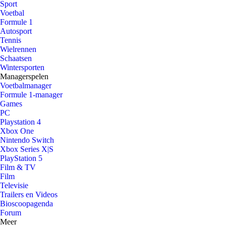
Sport
Voetbal
Formule 1
Autosport
Tennis
Wielrennen
Schaatsen
Wintersporten
Managerspelen
Voetbalmanager
Formule 1-manager
Games
PC
Playstation 4
Xbox One
Nintendo Switch
Xbox Series X|S
PlayStation 5
Film & TV
Film
Televisie
Trailers en Videos
Bioscoopagenda
Forum
Meer