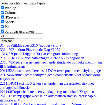
Toon berichten van deze types
Weblog
Column
(P)review
Special
Poll
Scrollbar gebruiken
opslaan
3
14:50
VrijMiBabes #316 (not very sfw!)
33
14:50
Random Pics van de Dag #1979
13
14:33
Quake krijgt na 30 jaar een gratis uitbreiding
2
14:30
De FOK!Voetbalmanager 2026/2027 is begonnen
27
13:48
Meer agressie tegen een andersluidende politieke mening, laat
jij je intimideren?
29
11:52
Amsterdams dierenasiel DOA overspoeld met babykonijntjes
21
11:46
Kabinet geeft bedrijven geen compensatie voor schade door
laagwater
22
11:14
OM eist TBS tegen verwarde man die agenten stak met
aardappelschilmesje
22
11:08
Tropische hitte keert zondag terug met lokaal 32 graden
24
10:12
Trump grijpt weer in op automatisch staatsburgerschap bij
geboorte in VS
44
09:51
Dikke Van Dale neemt 'vulvalippen' op: 'stigma op