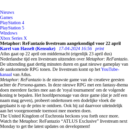
Nieuws
Games
PlayStation 4
PlayStation 5
Windows
Xbox Series X
Metaphor: ReFantazio livestream aangekondigd voor 22 april
Karel van Hasselt (Kensuke)
17-04-2024 16:56
print
Atlus gaat op 22 april om middernacht (eigenlijk 23 april dus)
Nederlandse tijd een livestream uitzenden over
Metaphor: ReFantazio
.
De uitzending gaat dertig minuten duren en gaat nieuwe gameplay van
de aankomende RPG tonen. De livestream komt op het
YouTube-
kanaal
van Atlus.
Metaphor: ReFantazio
is de nieuwste game van de creatieve geesten
achter de
Persona
-games. In deze nieuwe RPG met een fantasy-thema
doen meerdere facties mee aan de 'royal tournament' om de volgende
koning te bepalen. Het hoofdpersonage van deze game (dat je zelf een
naam mag geven), probeert ondertussen een dodelijke vloek die
geplaatst is op de prins te ontdoen. Ook hij zal daarvoor uiteindelijk
aan het voorgenoemde toernooi mee moeten doen.
The United Kingdom of Euchronia beckons you forth once more.
Watch the Metaphor: ReFantazio “ATLUS Exclusive” livestream next
Monday to get the latest updates on development!