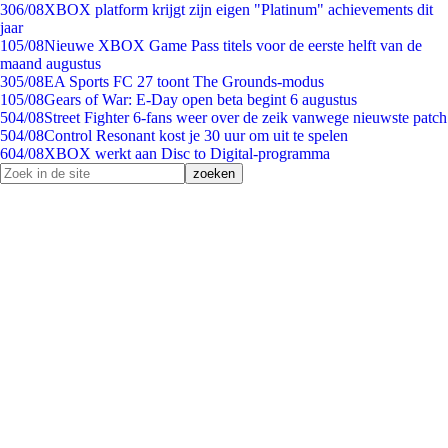
3
06/08
XBOX platform krijgt zijn eigen "Platinum" achievements dit
jaar
1
05/08
Nieuwe XBOX Game Pass titels voor de eerste helft van de
maand augustus
3
05/08
EA Sports FC 27 toont The Grounds-modus
1
05/08
Gears of War: E-Day open beta begint 6 augustus
5
04/08
Street Fighter 6-fans weer over de zeik vanwege nieuwste patch
5
04/08
Control Resonant kost je 30 uur om uit te spelen
6
04/08
XBOX werkt aan Disc to Digital-programma