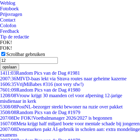
Weblog
Fotoboek
Prijsvragen
Contact
Colofon
Feedback
Tip de redactie
FOK!
FOK!
Scrollbar gebruiken
opslaan
14
11:03
Random Pics van de Dag #1981
20
07:36
MIVD-baas lekt via Strava routes naar geheime kazerne
16
06:35
VrijMiBabes #316 (not very sfw!)
76
01:09
Random Pics van de Dag #1980
12
08/08
Vrouw krijgt 30 maanden cel voor afpersing 12-jarige
misdienaar in kerk
53
08/08
PostNL-bezorger steekt bewoner na ruzie over pakket
35
08/08
Random Pics van de Dag #1979
2
07/08
De FOK!Voetbalmanager 2026/2027 is begonnen
16
07/08
Meta krijgt half miljard boete voor mentale schade bij jongeren
20
07/08
Denemarken pakt AI-gebruik in scholen aan: extra mondelinge
examens