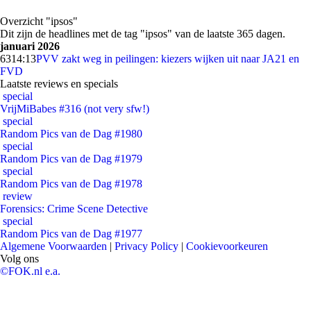
Overzicht "ipsos"
Dit zijn de headlines met de tag "ipsos" van de laatste 365 dagen.
januari 2026
63
14:13
PVV zakt weg in peilingen: kiezers wijken uit naar JA21 en
FVD
Laatste reviews en specials
special
VrijMiBabes #316 (not very sfw!)
special
Random Pics van de Dag #1980
special
Random Pics van de Dag #1979
special
Random Pics van de Dag #1978
review
Forensics: Crime Scene Detective
special
Random Pics van de Dag #1977
Algemene Voorwaarden
|
Privacy Policy
|
Cookievoorkeuren
Volg ons
©FOK.nl e.a.