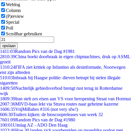
Weblog
Column
(P)review
Special
Poll
Scrollbar gebruiken
opslaan
14
11:03
Random Pics van de Dag #1981
28
10:39
China boekt doorbraak in eigen chipmachines, druk op ASML
groeit
13
10:24
FIFA ziet kritiek op Infantino als desinformatie, Noorwegen
eist zijn aftreden
5
10:03
Inbraak bij Haagse politie: dieven betrapt bij stelen illegale
sigaretten
14
09:50
Nachtelijk gebiedsverbod brengt rust terug in Rotterdamse
wijk
18
09:39
Iran stelt zes eisen aan VS voor heropening Straat van Hormuz
20
07:36
MIVD-baas lekt via Strava routes naar geheime kazerne
16
06:35
VrijMiBabes #316 (not very sfw!)
6
06:30
Trailers kijken: de bioscoopreleases van week 32
76
01:09
Random Pics van de Dag #1980
1
00:01
Uitslag AZ - ADO Den Haag
10
23:46
Hoe 30 landen zich voorbereiden op mogelijke oorlog met