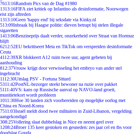
76
13:16
Random Pics van de Dag #1980
13
13:16
FIFA ziet kritiek op Infantino als desinformatie, Noorwegen
eist zijn aftreden
13
13:10
Geen 'happy end' bij seksdate via Kinky.nl
5
13:09
Inbraak bij Haagse politie: dieven betrapt bij stelen illegale
sigaretten
14
13:06
Benzineprijs daalt verder, onzekerheid over Straat van Hormuz
blijft
62
12:52
EU bekritiseert Meta en TikTok om verspreiden desinformatie
Ceuta
41
12:39
XR blokkeert A12 ruim twee uur, agent gebeten bij
aanhouding
8
12:37
Vrouw krijgt door verwisseling het embryo van ander stel
ingebracht
11
12:30
Uitslag PSV - Fortuna Sittard
53
11:42
PostNL-bezorger steekt bewoner na ruzie over pakket
51
11:40
VS: kans op Russische aanval op NAVO-land groeit,
munitietekort wordt probleem
10
11:30
Hoe 30 landen zich voorbereiden op mogelijke oorlog met
China en Noord-Korea
75
11:03
Israël meldt dood twee militairen in Zuid-Libanon, vergelding
aangekondigd
3
08:25
Vollering slaat dubbelslag in Nice en neemt geel over
12
08:24
Broer 135 keer gestoken en gesneden: zes jaar cel en tbs voor
doodslag Gouda