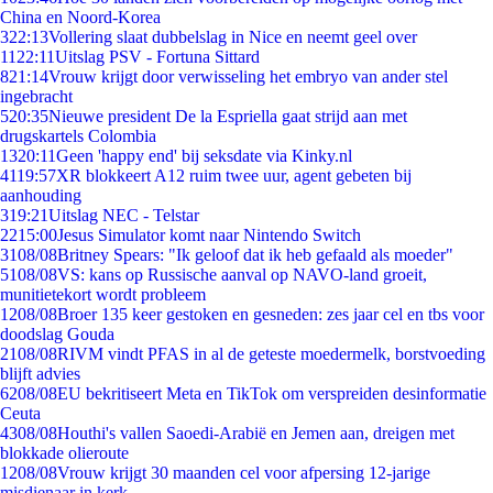
China en Noord-Korea
3
22:13
Vollering slaat dubbelslag in Nice en neemt geel over
11
22:11
Uitslag PSV - Fortuna Sittard
8
21:14
Vrouw krijgt door verwisseling het embryo van ander stel
ingebracht
5
20:35
Nieuwe president De la Espriella gaat strijd aan met
drugskartels Colombia
13
20:11
Geen 'happy end' bij seksdate via Kinky.nl
41
19:57
XR blokkeert A12 ruim twee uur, agent gebeten bij
aanhouding
3
19:21
Uitslag NEC - Telstar
22
15:00
Jesus Simulator komt naar Nintendo Switch
31
08/08
Britney Spears: "Ik geloof dat ik heb gefaald als moeder"
51
08/08
VS: kans op Russische aanval op NAVO-land groeit,
munitietekort wordt probleem
12
08/08
Broer 135 keer gestoken en gesneden: zes jaar cel en tbs voor
doodslag Gouda
21
08/08
RIVM vindt PFAS in al de geteste moedermelk, borstvoeding
blijft advies
62
08/08
EU bekritiseert Meta en TikTok om verspreiden desinformatie
Ceuta
43
08/08
Houthi's vallen Saoedi-Arabië en Jemen aan, dreigen met
blokkade olieroute
12
08/08
Vrouw krijgt 30 maanden cel voor afpersing 12-jarige
misdienaar in kerk