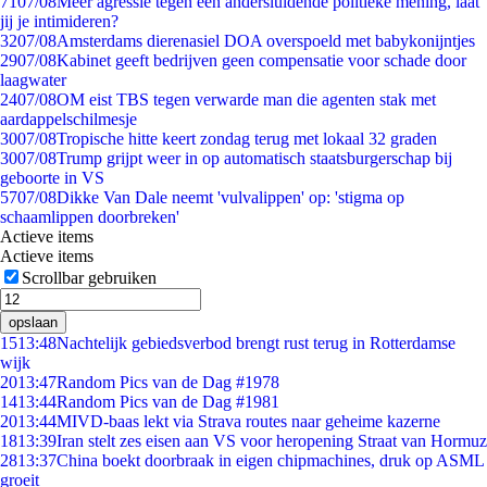
71
07/08
Meer agressie tegen een andersluidende politieke mening, laat
jij je intimideren?
32
07/08
Amsterdams dierenasiel DOA overspoeld met babykonijntjes
29
07/08
Kabinet geeft bedrijven geen compensatie voor schade door
laagwater
24
07/08
OM eist TBS tegen verwarde man die agenten stak met
aardappelschilmesje
30
07/08
Tropische hitte keert zondag terug met lokaal 32 graden
30
07/08
Trump grijpt weer in op automatisch staatsburgerschap bij
geboorte in VS
57
07/08
Dikke Van Dale neemt 'vulvalippen' op: 'stigma op
schaamlippen doorbreken'
Actieve items
Actieve items
Scrollbar gebruiken
opslaan
15
13:48
Nachtelijk gebiedsverbod brengt rust terug in Rotterdamse
wijk
20
13:47
Random Pics van de Dag #1978
14
13:44
Random Pics van de Dag #1981
20
13:44
MIVD-baas lekt via Strava routes naar geheime kazerne
18
13:39
Iran stelt zes eisen aan VS voor heropening Straat van Hormuz
28
13:37
China boekt doorbraak in eigen chipmachines, druk op ASML
groeit