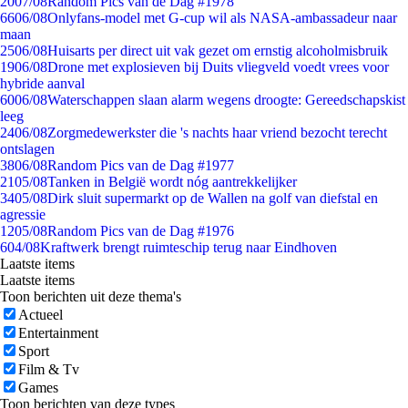
20
07/08
Random Pics van de Dag #1978
66
06/08
Onlyfans-model met G-cup wil als NASA-ambassadeur naar
maan
25
06/08
Huisarts per direct uit vak gezet om ernstig alcoholmisbruik
19
06/08
Drone met explosieven bij Duits vliegveld voedt vrees voor
hybride aanval
60
06/08
Waterschappen slaan alarm wegens droogte: Gereedschapskist
leeg
24
06/08
Zorgmedewerkster die 's nachts haar vriend bezocht terecht
ontslagen
38
06/08
Random Pics van de Dag #1977
21
05/08
Tanken in België wordt nóg aantrekkelijker
34
05/08
Dirk sluit supermarkt op de Wallen na golf van diefstal en
agressie
12
05/08
Random Pics van de Dag #1976
6
04/08
Kraftwerk brengt ruimteschip terug naar Eindhoven
Laatste items
Laatste items
Toon berichten uit deze thema's
Actueel
Entertainment
Sport
Film & Tv
Games
Toon berichten van deze types