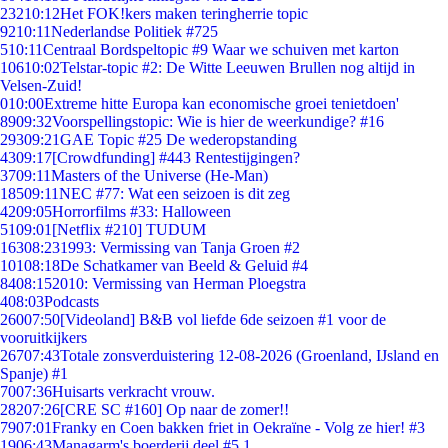
232
10:12
Het FOK!kers maken teringherrie topic
92
10:11
Nederlandse Politiek #725
5
10:11
Centraal Bordspeltopic #9 Waar we schuiven met karton
106
10:02
Telstar-topic #2: De Witte Leeuwen Brullen nog altijd in
Velsen-Zuid!
0
10:00
Extreme hitte Europa kan economische groei tenietdoen'
89
09:32
Voorspellingstopic: Wie is hier de weerkundige? #16
293
09:21
GAE Topic #25 De wederopstanding
43
09:17
[Crowdfunding] #443 Rentestijgingen?
37
09:11
Masters of the Universe (He-Man)
185
09:11
NEC #77: Wat een seizoen is dit zeg
42
09:05
Horrorfilms #33: Halloween
51
09:01
[Netflix #210] TUDUM
163
08:23
1993: Vermissing van Tanja Groen #2
101
08:18
De Schatkamer van Beeld & Geluid #4
84
08:15
2010: Vermissing van Herman Ploegstra
4
08:03
Podcasts
260
07:50
[Videoland] B&B vol liefde 6de seizoen #1 voor de
vooruitkijkers
267
07:43
Totale zonsverduistering 12-08-2026 (Groenland, IJsland en
Spanje) #1
70
07:36
Huisarts verkracht vrouw.
282
07:26
[CRE SC #160] Op naar de zomer!!
79
07:01
Franky en Coen bakken friet in Oekraïne - Volg ze hier! #3
19
06:43
Managarm's boerderij deel #5.1