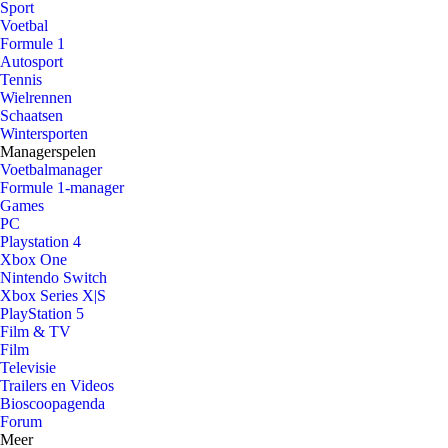
Sport
Voetbal
Formule 1
Autosport
Tennis
Wielrennen
Schaatsen
Wintersporten
Managerspelen
Voetbalmanager
Formule 1-manager
Games
PC
Playstation 4
Xbox One
Nintendo Switch
Xbox Series X|S
PlayStation 5
Film & TV
Film
Televisie
Trailers en Videos
Bioscoopagenda
Forum
Meer