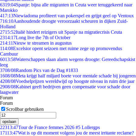
63
19:04
Spanje: bijna alle migranten in Ceuta weer teruggekeerd naar
Marokko
4
17:13
Niewiadoma profiteert van pokerspel en grijpt geel op Ventoux
7
16:10
Aanhoudende droogte veroorzaakt scheuren in dijken Zuid-
Holland
27
15:52
Italië hindert reizigers uit Spanje na migratiecrisis Ceuta
23
14:17
Long live the 7th of October
2
14:11
Nieuw te streamen in augustus
1
14:08
Excelsior opent seizoen met ruime zege op promovendus
Cambuur
60
13:58
Waterschappen slaan alarm wegens droogte: Gereedschapskist
leeg
37
08/08
Random Pics van de Dag #1833
16
08/08
Meta krijgt half miljard boete voor mentale schade bij jongeren
42
08/08
Voedselprijzen wereldwijd op hoogste niveau in ruim drie jaar
29
08/08
Kabinet geeft bedrijven geen compensatie voor schade door
laagwater
Forum
Forum
Scrollbar gebruiken
opslaan
223
13:47
Tour de France femmes 2026 #5 Lollergps
171
13:47
Wat is op dit moment volgens jou de meest irritante reclame?