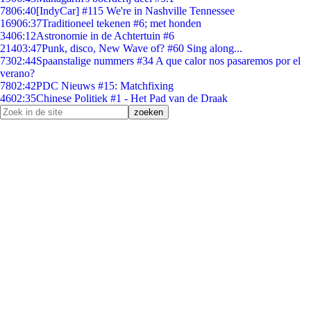
78
06:40
[IndyCar] #115 We're in Nashville Tennessee
169
06:37
Traditioneel tekenen #6; met honden
34
06:12
Astronomie in de Achtertuin #6
214
03:47
Punk, disco, New Wave of? #60 Sing along...
73
02:44
Spaanstalige nummers #34 A que calor nos pasaremos por el
verano?
78
02:42
PDC Nieuws #15: Matchfixing
46
02:35
Chinese Politiek #1 - Het Pad van de Draak