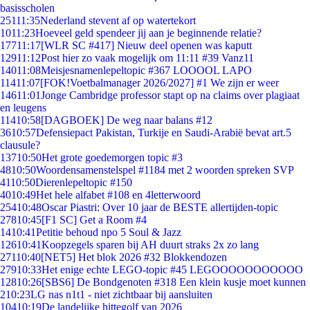
basisscholen
251
11:35
Nederland stevent af op watertekort
10
11:23
Hoeveel geld spendeer jij aan je beginnende relatie?
177
11:17
[WLR SC #417] Nieuw deel openen was kaputt
129
11:12
Post hier zo vaak mogelijk om 11:11 #39 Vanz11
140
11:08
Meisjesnamenlepeltopic #367 LOOOOL LAPO
114
11:07
[FOK!Voetbalmanager 2026/2027] #1 We zijn er weer
146
11:01
Jonge Cambridge professor stapt op na claims over plagiaat
en leugens
114
10:58
[DAGBOEK] De weg naar balans #12
36
10:57
Defensiepact Pakistan, Turkije en Saudi-Arabië bevat art.5
clausule?
137
10:50
Het grote goedemorgen topic #3
48
10:50
Woordensamenstelspel #1184 met 2 woorden spreken SVP
41
10:50
Dierenlepeltopic #150
40
10:49
Het hele alfabet #108 en 4letterwoord
254
10:48
Oscar Piastri: Over 10 jaar de BESTE allertijden-topic
278
10:45
[F1 SC] Get a Room #4
14
10:41
Petitie behoud npo 5 Soul & Jazz
126
10:41
Koopzegels sparen bij AH duurt straks 2x zo lang
271
10:40
[NET5] Het blok 2026 #32 Blokkendozen
279
10:33
Het enige echte LEGO-topic #45 LEGOOOOOOOOOOO
128
10:26
[SBS6] De Bondgenoten #318 Een klein kusje moet kunnen
2
10:23
LG nas n1t1 - niet zichtbaar bij aansluiten
104
10:19
De landelijke hittegolf van 2026