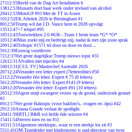
271
12:55
Beeld van de Dag Art Installation b
138
12:53
Huisarts doet haar werk onder invloed van alcohol
294
12:53
MotoGP #93 Met de TT in Assen
10
12:52
EK Atletiek 2026 te Birmingham #1
80
12:50
Trump wil dat J.D. Vance hem in 2028 opvolgt
135
12:47
+7 telspel #95
185
12:43
Touwtrekken 2.0 #636 - Team 1 beste team *G* *O*
105
12:40
Man zoekt mij en bedreigt mij, nadat ik met zijn zoon sprak
209
12:40
Teltopic #1571 tel door en door en door....
59
12:39
Eeuwig voortleven
72
12:37
Het grote dagelijkse Trump nieuws topic #31
126
12:31
Afvallen met injecties #4
160
12:31
[CUL TV] Masterchef Australië 2026
207
12:24
Verander een letter expert (7lettereditie) #50
21
12:22
Verander één letter. Expert # 75 (8 letters)
56
12:20
Verander één letter: Expert #143 (9 letters)
149
12:20
Verander één letter: Expert #91 (10 letters)
265
12:19
Agent smijt zwangere vrouw op de grond, onderzoek gestart
#2
69
12:17
Het grote Baktopic (voor bakfoto's, -vragen en -tips) #42
29
12:10
Ariana Grande verlaat de spotlight.
204
11:59
[RTL] B&B vol liefde 6de seizoen #4
154
11:54
Sterren toen en nu #11
163
11:53
Algemeen steektopic, waar er een steekje los zit #3
55
11:41
OM-Teamleider met kinderporno is oud-directeur van twee