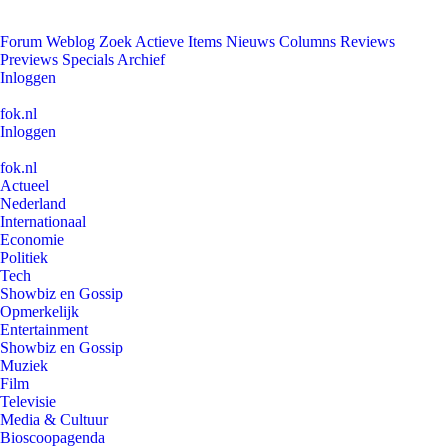
Forum
Weblog
Zoek
Actieve Items
Nieuws
Columns
Reviews
Previews
Specials
Archief
Inloggen
fok.nl
Inloggen
fok.nl
Actueel
Nederland
Internationaal
Economie
Politiek
Tech
Showbiz en Gossip
Opmerkelijk
Entertainment
Showbiz en Gossip
Muziek
Film
Televisie
Media & Cultuur
Bioscoopagenda