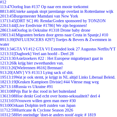
#12
1
13:47
Oorlog Iran #137 Op naar een mooie toekomst
88
13:46
Unieke aanpak stopt jarenlange overlast in Rotterdamse wijk
20
13:45
Burgemeester Mamdani van New York
137
13:45
[DRT SC] #6: RendacGoden sponsored by TONZON
226
13:44
[Live Eredivisie #1786] We zijn begonnen!
286
13:44
Oorlog in Oekraïne #1318 Drone baby drone
190
13:41
Migranten breken door grens naar Ceuta in Spanje,l #10
89
13:39
[INFLUENCERS #297] Toetjes & Bevers & Zwemmen in
water
99
13:34
GTA VI #12 GTA VI Extended look 27 Augustus Netflix/YT
12
13:31
[Dagboek] Veel aan hoofd - Deel 28
252
13:30
Asielzoekers #22 : Het Europese migratiepact gaat in
12
13:26
Ik krijg hier zweethanden van.
191
13:26
[Wielrennen #616] Brennan!
9
13:20
[AMV] VS #1313 Lying sack of shit.
195
13:19
Wat je ook stemt, je krijgt in NL altijd Links Liberaal Beleid.
182
13:19
[Keuken Kampioen Divisie] #44 Vitesse mag weg
267
13:18
Russia vs Ukraine #91
30
13:08
Prijs Bar le duc rood in het buitenland
136
13:08
Hoe denkt God echt over homo-seksualiteit? deel 4
123
13:03
Vrouwen willen geen man meer #30
9
13:00
Orkaan Dolphin treft zuiden van Japan
117
12:59
Hurricane & Cyclone Season 2026
103
12:58
Het oneindige 'doet-ie anders nooit'-topic # 1819