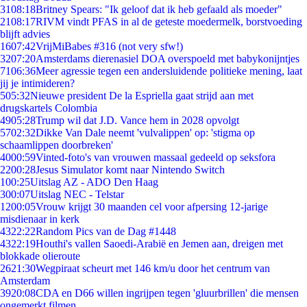
31
08:18
Britney Spears: "Ik geloof dat ik heb gefaald als moeder"
21
08:17
RIVM vindt PFAS in al de geteste moedermelk, borstvoeding
blijft advies
16
07:42
VrijMiBabes #316 (not very sfw!)
32
07:20
Amsterdams dierenasiel DOA overspoeld met babykonijntjes
71
06:36
Meer agressie tegen een andersluidende politieke mening, laat
jij je intimideren?
5
05:32
Nieuwe president De la Espriella gaat strijd aan met
drugskartels Colombia
49
05:28
Trump wil dat J.D. Vance hem in 2028 opvolgt
57
02:32
Dikke Van Dale neemt 'vulvalippen' op: 'stigma op
schaamlippen doorbreken'
40
00:59
Vinted-foto's van vrouwen massaal gedeeld op seksfora
22
00:28
Jesus Simulator komt naar Nintendo Switch
1
00:25
Uitslag AZ - ADO Den Haag
3
00:07
Uitslag NEC - Telstar
12
00:05
Vrouw krijgt 30 maanden cel voor afpersing 12-jarige
misdienaar in kerk
43
22:22
Random Pics van de Dag #1448
43
22:19
Houthi's vallen Saoedi-Arabië en Jemen aan, dreigen met
blokkade olieroute
26
21:30
Wegpiraat scheurt met 146 km/u door het centrum van
Amsterdam
39
20:08
CDA en D66 willen ingrijpen tegen 'gluurbrillen' die mensen
ongemerkt filmen