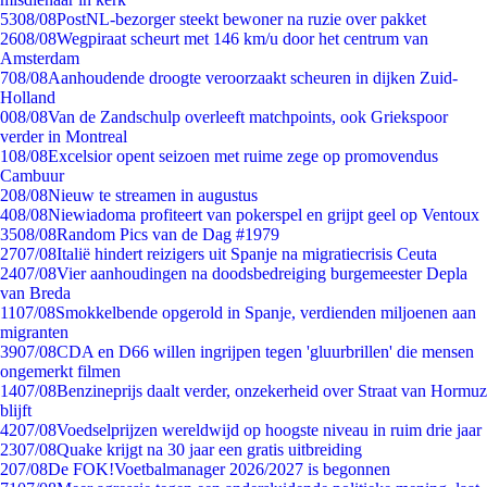
53
08/08
PostNL-bezorger steekt bewoner na ruzie over pakket
26
08/08
Wegpiraat scheurt met 146 km/u door het centrum van
Amsterdam
7
08/08
Aanhoudende droogte veroorzaakt scheuren in dijken Zuid-
Holland
0
08/08
Van de Zandschulp overleeft matchpoints, ook Griekspoor
verder in Montreal
1
08/08
Excelsior opent seizoen met ruime zege op promovendus
Cambuur
2
08/08
Nieuw te streamen in augustus
4
08/08
Niewiadoma profiteert van pokerspel en grijpt geel op Ventoux
35
08/08
Random Pics van de Dag #1979
27
07/08
Italië hindert reizigers uit Spanje na migratiecrisis Ceuta
24
07/08
Vier aanhoudingen na doodsbedreiging burgemeester Depla
van Breda
11
07/08
Smokkelbende opgerold in Spanje, verdienden miljoenen aan
migranten
39
07/08
CDA en D66 willen ingrijpen tegen 'gluurbrillen' die mensen
ongemerkt filmen
14
07/08
Benzineprijs daalt verder, onzekerheid over Straat van Hormuz
blijft
42
07/08
Voedselprijzen wereldwijd op hoogste niveau in ruim drie jaar
23
07/08
Quake krijgt na 30 jaar een gratis uitbreiding
2
07/08
De FOK!Voetbalmanager 2026/2027 is begonnen