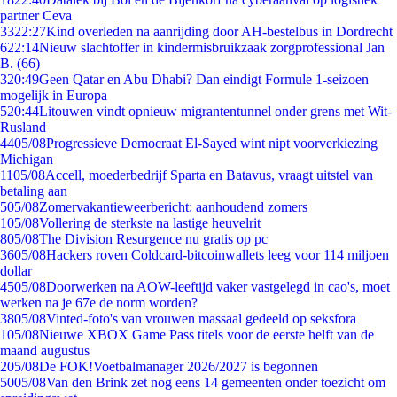
partner Ceva
33
22:27
Kind overleden na aanrijding door AH-bestelbus in Dordrecht
6
22:14
Nieuw slachtoffer in kindermisbruikzaak zorgprofessional Jan
B. (66)
3
20:49
Geen Qatar en Abu Dhabi? Dan eindigt Formule 1-seizoen
mogelijk in Europa
5
20:44
Litouwen vindt opnieuw migrantentunnel onder grens met Wit-
Rusland
44
05/08
Progressieve Democraat El-Sayed wint nipt voorverkiezing
Michigan
11
05/08
Accell, moederbedrijf Sparta en Batavus, vraagt uitstel van
betaling aan
5
05/08
Zomervakantieweerbericht: aanhoudend zomers
1
05/08
Vollering de sterkste na lastige heuvelrit
8
05/08
The Division Resurgence nu gratis op pc
36
05/08
Hackers roven Coldcard-bitcoinwallets leeg voor 114 miljoen
dollar
45
05/08
Doorwerken na AOW-leeftijd vaker vastgelegd in cao's, moet
werken na je 67e de norm worden?
38
05/08
Vinted-foto's van vrouwen massaal gedeeld op seksfora
1
05/08
Nieuwe XBOX Game Pass titels voor de eerste helft van de
maand augustus
2
05/08
De FOK!Voetbalmanager 2026/2027 is begonnen
50
05/08
Van den Brink zet nog eens 14 gemeenten onder toezicht om