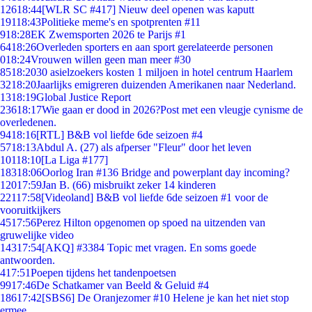
126
18:44
[WLR SC #417] Nieuw deel openen was kaputt
191
18:43
Politieke meme's en spotprenten #11
9
18:28
EK Zwemsporten 2026 te Parijs #1
64
18:26
Overleden sporters en aan sport gerelateerde personen
0
18:24
Vrouwen willen geen man meer #30
85
18:20
30 asielzoekers kosten 1 miljoen in hotel centrum Haarlem
32
18:20
Jaarlijks emigreren duizenden Amerikanen naar Nederland.
13
18:19
Global Justice Report
236
18:17
Wie gaan er dood in 2026?Post met een vleugje cynisme de
overledenen.
94
18:16
[RTL] B&B vol liefde 6de seizoen #4
57
18:13
Abdul A. (27) als afperser "Fleur" door het leven
101
18:10
[La Liga #177]
183
18:06
Oorlog Iran #136 Bridge and powerplant day incoming?
120
17:59
Jan B. (66) misbruikt zeker 14 kinderen
221
17:58
[Videoland] B&B vol liefde 6de seizoen #1 voor de
vooruitkijkers
45
17:56
Perez Hilton opgenomen op spoed na uitzenden van
gruwelijke video
143
17:54
[AKQ] #3384 Topic met vragen. En soms goede
antwoorden.
4
17:51
Poepen tijdens het tandenpoetsen
99
17:46
De Schatkamer van Beeld & Geluid #4
186
17:42
[SBS6] De Oranjezomer #10 Helene je kan het niet stop
ermee