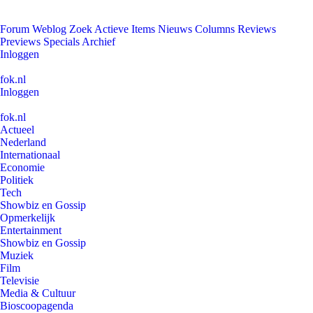
Forum
Weblog
Zoek
Actieve Items
Nieuws
Columns
Reviews
Previews
Specials
Archief
Inloggen
fok.nl
Inloggen
fok.nl
Actueel
Nederland
Internationaal
Economie
Politiek
Tech
Showbiz en Gossip
Opmerkelijk
Entertainment
Showbiz en Gossip
Muziek
Film
Televisie
Media & Cultuur
Bioscoopagenda