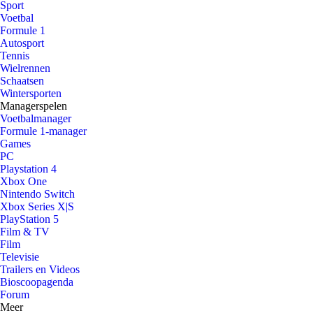
Sport
Voetbal
Formule 1
Autosport
Tennis
Wielrennen
Schaatsen
Wintersporten
Managerspelen
Voetbalmanager
Formule 1-manager
Games
PC
Playstation 4
Xbox One
Nintendo Switch
Xbox Series X|S
PlayStation 5
Film & TV
Film
Televisie
Trailers en Videos
Bioscoopagenda
Forum
Meer