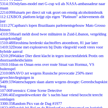
53
14:35
Onlyfans-model met G-cup wil als NASA-ambassadeur naar
maan
22
14:09
Huisarts per direct uit vak gezet om ernstig alcoholmisbruik
1
12:12
XBOX platform krijgt zijn eigen "Platinum" achievements dit
jaar
11
11:27
Capibara's lopen Braziliaans parlementsgebouw Mato Grosso
binnen
43
10:59
Israël meldt dood twee militairen in Zuid-Libanon, vergelding
aangekondigd
15
10:48
Hiroshima herdenkt slachtoffers atoombom, 81 jaar later
14
10:32
Drone met explosieven bij Duits vliegveld voedt vrees voor
hybride aanval
32
10:28
Wakker Dier dient klacht in tegen insectenfabriek Protix om
duurzaamheidsclaims
19
10:16
Iran en Oman eens over route Straat van Hormuz, VS
buitenspel
23
10:08
NAVO zet wegens Russische provocatie 250% meer
gevechtsvliegtuigen in
54
09:33
Waterschappen slaan alarm wegens droogte: Gereedschapskist
leeg
1
07:00
Forensics: Crime Scene Detective
23
06:40
Zorgmedewerkster die 's nachts haar vriend bezocht terecht
ontslagen
33
00:35
Random Pics van de Dag #1977
18
22:40
Datalek bij Bol en de Bijenkorf na cyberaanval op logistiek