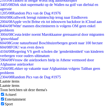
21
05/08
Tanken in België wordt nóg aantrekkelijker
34
05/08
Dirk sluit supermarkt op de Wallen na golf van diefstal en
agressie
12
05/08
Random Pics van de Dag #1976
6
04/08
Kraftwerk brengt ruimteschip terug naar Eindhoven
20
04/08
Apple vecht Britse eis tot inbouwen backdoor in iCloud aan
84
04/08
'Witte' mannen discrimineren is volgens OM geen enkel
probleem
30
04/08
Ceuta-leider noemt Marokkaanse grensaanval door migranten
'gruweldaad'
6
04/08
Grote natuurbrand Boschhuizerbergen groeit naar 100 hectare
6
04/08
FOK! was even down
41
04/08
Regering VS geeft scholen die 'genderidentiteit' van kinderen
verbergen voor ouders ultimatum
59
04/08
Vrouw die asielzoekers hielp in Athene vermoord door
Afghaanse asielzoeker
25
04/08
Lekker op vakantie naar Afghanistan volgens Taliban geen
probleem
23
04/08
Random Pics van de Dag #1975
Laatste items
Laatste items
Toon berichten uit deze thema's
Actueel
Entertainment
Sport