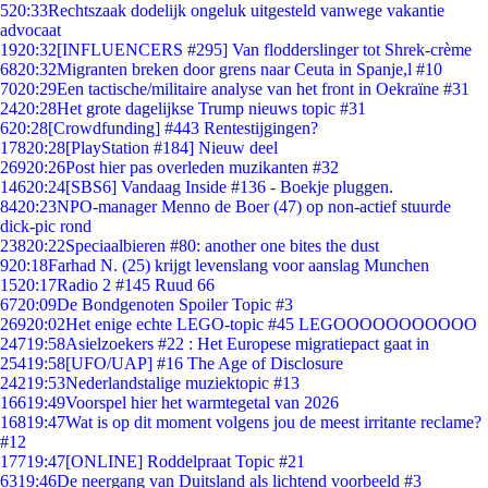
5
20:33
Rechtszaak dodelijk ongeluk uitgesteld vanwege vakantie
advocaat
19
20:32
[INFLUENCERS #295] Van flodderslinger tot Shrek-crème
68
20:32
Migranten breken door grens naar Ceuta in Spanje,l #10
70
20:29
Een tactische/militaire analyse van het front in Oekraïne #31
24
20:28
Het grote dagelijkse Trump nieuws topic #31
6
20:28
[Crowdfunding] #443 Rentestijgingen?
178
20:28
[PlayStation #184] Nieuw deel
269
20:26
Post hier pas overleden muzikanten #32
146
20:24
[SBS6] Vandaag Inside #136 - Boekje pluggen.
84
20:23
NPO-manager Menno de Boer (47) op non-actief stuurde
dick-pic rond
238
20:22
Speciaalbieren #80: another one bites the dust
9
20:18
Farhad N. (25) krijgt levenslang voor aanslag Munchen
15
20:17
Radio 2 #145 Ruud 66
67
20:09
De Bondgenoten Spoiler Topic #3
269
20:02
Het enige echte LEGO-topic #45 LEGOOOOOOOOOOO
247
19:58
Asielzoekers #22 : Het Europese migratiepact gaat in
254
19:58
[UFO/UAP] #16 The Age of Disclosure
242
19:53
Nederlandstalige muziektopic #13
166
19:49
Voorspel hier het warmtegetal van 2026
168
19:47
Wat is op dit moment volgens jou de meest irritante reclame?
#12
177
19:47
[ONLINE] Roddelpraat Topic #21
63
19:46
De neergang van Duitsland als lichtend voorbeeld #3