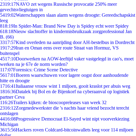
23
19:17
NAVO zet wegens Russische provocatie 250% meer
gevechtsvliegtuigen in
54
19:02
Waterschappen slaan alarm wegens droogte: Gereedschapskist
leeg
8
18:19
In Spider-Man: Brand New Day is Spidey echt weer Spidey
6
18:18
Nieuw slachtoffer in kindermisbruikzaak zorgprofessional Jan
B. (66)
33
17:57
Kind overleden na aanrijding door AH-bestelbus in Dordrecht
19
17:29
Iran en Oman eens over route Straat van Hormuz, VS
buitenspel
45
17:10
Doorwerken na AOW-leeftijd vaker vastgelegd in cao's, moet
werken na je 67e de norm worden?
1
17:07
Forensics: Crime Scene Detective
56
17:01
Boeren waarschuwen voor lagere oogst door aanhoudende
hitte en droogte
17
16:41
Italiaanse vrouw wint 1 miljoen, gooit kraslot per abuis weg
18
16:36
Datalek bij Bol en de Bijenkorf na cyberaanval op logistiek
partner Ceva
1
16:26
Trailers kijken: de bioscoopreleases van week 32
23
16:12
Zorgmedewerkster die 's nachts haar vriend bezocht terecht
ontslagen
44
16:08
Progressieve Democraat El-Sayed wint nipt voorverkiezing
Michigan
36
15:56
Hackers roven Coldcard-bitcoinwallets leeg voor 114 miljoen
dollar