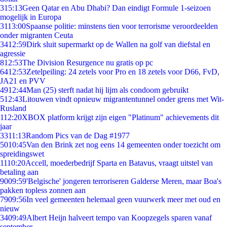
3
15:13
Geen Qatar en Abu Dhabi? Dan eindigt Formule 1-seizoen
mogelijk in Europa
31
13:00
Spaanse politie: minstens tien voor terrorisme veroordeelden
onder migranten Ceuta
34
12:59
Dirk sluit supermarkt op de Wallen na golf van diefstal en
agressie
8
12:53
The Division Resurgence nu gratis op pc
64
12:53
Zetelpeiling: 24 zetels voor Pro en 18 zetels voor D66, FvD,
JA21 en PVV
49
12:44
Man (25) sterft nadat hij lijm als condoom gebruikt
5
12:43
Litouwen vindt opnieuw migrantentunnel onder grens met Wit-
Rusland
1
12:20
XBOX platform krijgt zijn eigen "Platinum" achievements dit
jaar
33
11:13
Random Pics van de Dag #1977
50
10:45
Van den Brink zet nog eens 14 gemeenten onder toezicht om
spreidingswet
11
10:20
Accell, moederbedrijf Sparta en Batavus, vraagt uitstel van
betaling aan
90
09:59
'Belgische' jongeren terroriseren Galderse Meren, maar Boa's
pakken topless zonnen aan
79
09:56
In veel gemeenten helemaal geen vuurwerk meer met oud en
nieuw
34
09:49
Albert Heijn halveert tempo van Koopzegels sparen vanaf
september