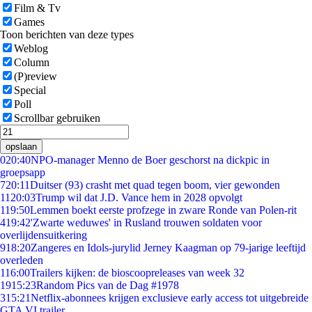
Film & Tv
Games
Toon berichten van deze types
Weblog
Column
(P)review
Special
Poll
Scrollbar gebruiken
opslaan
0
20:40
NPO-manager Menno de Boer geschorst na dickpic in
groepsapp
7
20:11
Duitser (93) crasht met quad tegen boom, vier gewonden
11
20:03
Trump wil dat J.D. Vance hem in 2028 opvolgt
1
19:50
Lemmen boekt eerste profzege in zware Ronde van Polen-rit
4
19:42
'Zwarte weduwes' in Rusland trouwen soldaten voor
overlijdensuitkering
9
18:20
Zangeres en Idols-jurylid Jerney Kaagman op 79-jarige leeftijd
overleden
1
16:00
Trailers kijken: de bioscoopreleases van week 32
19
15:23
Random Pics van de Dag #1978
3
15:21
Netflix-abonnees krijgen exclusieve early access tot uitgebreide
GTA VI trailer