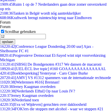
19
09:45
Ruim 1 op de 7 Nederlanders gaan deze zomer onverzekerd
op reis
21
08:36
Tanken in België wordt nóg aantrekkelijker
6
08:06
Kraftwerk brengt ruimteschip terug naar Eindhoven
Forum
Forum
Scrollbar gebruiken
opslaan
162
20:42
[Conference League Donderdag 20:00 uur] Ajax -
Shelbourne FC #1
88
20:41
Progressieve Democraat El-Sayed wint nipt voorverkiezing
Michigan
131
20:41
[SBS6] De Bondgenoten #317 We dansen de macaroni
189
20:41
[UEL/ECL live topic] #160 GOAAAAAAAAAAAAAL
4
20:41
[Boekbespreking] Yesteryear - Caro Claire Burke
207
20:41
[AMV] VS #1312 spammers van de internationale rechtsorde
110
20:38
[Wielrennen #616] Brennan!
35
20:38
Jerney Kaagman overleden
122
20:38
[Nederlands Elftal] Op naar Louis IV?
2
20:37
Jerney Kaagman overleden
120
20:36
Nederland toen
42
20:35
[Eva vd Wijdeven] geruchten over dakloosheid
131
20:34
FOK!ers die stoppen met alcohol - waar we stoppen #21