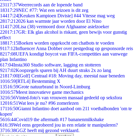
231
17:37
Weerrecords aan de lopende band
183
17:29
NEC #77: Wat een seizoen is dit zeg
144
17:24
[Keuken Kampioen Divisie] #44 Vitesse mag weg
28
17:21
2026 kan warmste jaar worden door El Nino
114
17:20
Lisa (38) vermoord door Afghaanse asielzoeker
220
17:17
GR: Elk glas alcohol is riskant, geen bewijs voor gunstig
effect
188
17:15
Boeken worden opgekocht om chatbots te voeden
91
17:12
Influencer Anna Dobber over pestgedrag op gesponsorde reis
82
17:08
UEFA kondigt boycot van FIFA-competities aan vanwege
plan Infantino
6
17:04
Insta360 Studio software, lagging en stotteren
92
17:02
Koopzegels sparen bij AH duurt straks 2x zo lang
218
17:00
[Golf] Centraal #18: Moving day, meestal naar beneden
10
16:59
[RTL4] Bestemming X
135
16:59
Grote natuurbrand in Noord-Limburg
10
16:57
Meest innovatieve game mechanics
32
16:56
Vinted-foto's van vrouwen massaal gedeeld op seksfora
120
16:51
Wat lees je nu? #96 zomerlezen
171
16:50
Gianni Infantino doet aanbod om 211 voetbalbonden 'om te
kopen'
56
16:44
Covid19 the aftermath #17 bananenmilkshake
6
16:39
Wel eens geprobeerd jou in een relatie te manipuleren?
37
16:38
GGZ heeft mij gezond verklaard.