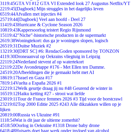
31
19:45
GTA VI #12 GTA VI Extended look 27 Augustus Netflix/YT
22
19:45
[Dagboek] Mijn struggles in het dagelijks leven
65
19:44
Afvallen met injecties #4
257
19:44
[Dagboek] Veel aan hoofd - Deel 27
114
19:43
Hurricane & Cyclone Season 2026
108
19:43
Kappersoorlog teistert Regio Rijnmond
151
19:42
"Niche"-historische producten in de supermarkt
26
19:38
Woningtekort: dus ga je woningen slopen, logisch
265
19:31
Duitse Muziek #2
132
19:30
[DRT SC] #6: RendacGoden sponsored by TONZON
41
19:30
Droneaanval op Oekrains vliegtuig in Leipzig
221
19:24
Nederland stevent af op watertekort
221
19:22
De Avondetappe #176 - Met Ellen ten Damme.
245
19:20
Afbeeldingen die je gemaakt hebt met AI
186
19:17
Israel en Gaza #17
78
19:14
Vuelta a España 2026 #1
222
19:12
Welk geurtje draag jij nu #48 Geurend de winter in
165
19:12
Haiku ketting #27 - strooi wat liefde
230
19:11
Tour de France femmes 2026 #3 Tijd voor de borstcrawl
232
19:02
Top 2000 Editie 2025 #243 Alle dikzakken willen op je
lijken
208
19:00
Russia vs Ukraine #91
11
18:54
Wat is dit jaar de ultieme zomerhit?
45
18:50
Oorlog in Oekraïne #1318 Drone baby drone
64
18:48
Huisarts doet haar werk onder invloed van alcohol