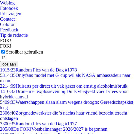
Weblog
Fotoboek
Prijsvragen
Contact
Colofon
Feedback
Tip de redactie
FOK!
FOK!
Scrollbar gebruiken
opslaan
19
15:23
Random Pics van de Dag #1978
53
14:35
Onlyfans-model met G-cup wil als NASA-ambassadeur naar
maan
22
14:09
Huisarts per direct uit vak gezet om ernstig alcoholmisbruik
14
10:32
Drone met explosieven bij Duits vliegveld voedt vrees voor
hybride aanval
54
09:33
Waterschappen slaan alarm wegens droogte: Gereedschapskist
leeg
23
06:40
Zorgmedewerkster die 's nachts haar vriend bezocht terecht
ontslagen
33
00:35
Random Pics van de Dag #1977
2
05/08
De FOK!Voetbalmanager 2026/2027 is begonnen