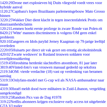
14
20:29
Drone met explosieven bij Duits vliegveld voedt vrees voor
hybride aanval
11
20:27
Capibara's lopen Braziliaans parlementsgebouw Mato Grosso
binnen
32
20:25
Wakker Dier dient klacht in tegen insectenfabriek Protix om
duurzaamheidsclaims
1
20:21
Lemmen boekt eerste profzege in zware Ronde van Polen-rit
84
20:21
'Witte' mannen discrimineren is volgens OM geen enkel
probleem
9
20:10
Zangeres en Idols-jurylid Jerney Kaagman op 79-jarige leeftijd
overleden
22
20:05
Huisarts per direct uit vak gezet om ernstig alcoholmisbruik
4
20:02
'Zwarte weduwes' in Rusland trouwen soldaten voor
overlijdensuitkering
15
19:45
Hiroshima herdenkt slachtoffers atoombom, 81 jaar later
38
19:40
Vinted-foto's van vrouwen massaal gedeeld op seksfora
21
19:34
OM: vierde verdachte (18) vast op verdenking van beramen
aanslag
53
19:33
Onlyfans-model met G-cup wil als NASA-ambassadeur naar
maan
43
19:30
Israël meldt dood twee militairen in Zuid-Libanon, vergelding
aangekondigd
19
19:25
Random Pics van de Dag #1978
3
19:22
Netflix-abonnees krijgen exclusieve early access tot uitgebreide
GTA VI trailer