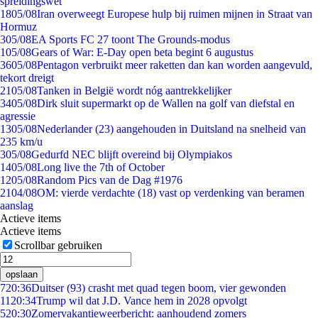
spreidingswet
18
05/08
Iran overweegt Europese hulp bij ruimen mijnen in Straat van
Hormuz
3
05/08
EA Sports FC 27 toont The Grounds-modus
1
05/08
Gears of War: E-Day open beta begint 6 augustus
36
05/08
Pentagon verbruikt meer raketten dan kan worden aangevuld,
tekort dreigt
21
05/08
Tanken in België wordt nóg aantrekkelijker
34
05/08
Dirk sluit supermarkt op de Wallen na golf van diefstal en
agressie
13
05/08
Nederlander (23) aangehouden in Duitsland na snelheid van
235 km/u
3
05/08
Gedurfd NEC blijft overeind bij Olympiakos
14
05/08
Long live the 7th of October
12
05/08
Random Pics van de Dag #1976
21
04/08
OM: vierde verdachte (18) vast op verdenking van beramen
aanslag
Actieve items
Actieve items
Scrollbar gebruiken
opslaan
7
20:36
Duitser (93) crasht met quad tegen boom, vier gewonden
11
20:34
Trump wil dat J.D. Vance hem in 2028 opvolgt
5
20:30
Zomervakantieweerbericht: aanhoudend zomers