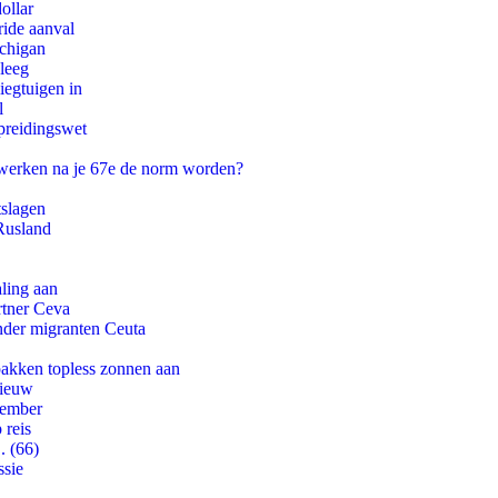
ollar
ride aanval
ichigan
leeg
egtuigen in
l
preidingswet
 werken na je 67e de norm worden?
tslagen
Rusland
aling aan
rtner Ceva
onder migranten Ceuta
pakken topless zonnen aan
nieuw
tember
 reis
. (66)
ssie