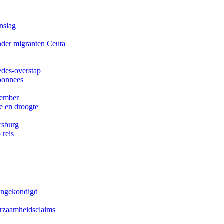
nslag
onder migranten Ceuta
edes-overstap
abonnees
tember
e en droogte
rsburg
 reis
aangekondigd
urzaamheidsclaims