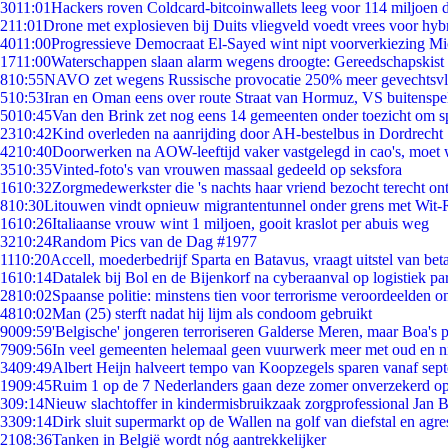
30
11:01
Hackers roven Coldcard-bitcoinwallets leeg voor 114 miljoen d
2
11:01
Drone met explosieven bij Duits vliegveld voedt vrees voor hyb
40
11:00
Progressieve Democraat El-Sayed wint nipt voorverkiezing M
17
11:00
Waterschappen slaan alarm wegens droogte: Gereedschapskist 
8
10:55
NAVO zet wegens Russische provocatie 250% meer gevechtsvli
5
10:53
Iran en Oman eens over route Straat van Hormuz, VS buitenspe
50
10:45
Van den Brink zet nog eens 14 gemeenten onder toezicht om s
23
10:42
Kind overleden na aanrijding door AH-bestelbus in Dordrecht
42
10:40
Doorwerken na AOW-leeftijd vaker vastgelegd in cao's, moet
35
10:35
Vinted-foto's van vrouwen massaal gedeeld op seksfora
16
10:32
Zorgmedewerkster die 's nachts haar vriend bezocht terecht on
8
10:30
Litouwen vindt opnieuw migrantentunnel onder grens met Wit-
16
10:26
Italiaanse vrouw wint 1 miljoen, gooit kraslot per abuis weg
32
10:24
Random Pics van de Dag #1977
11
10:20
Accell, moederbedrijf Sparta en Batavus, vraagt uitstel van bet
16
10:14
Datalek bij Bol en de Bijenkorf na cyberaanval op logistiek pa
28
10:02
Spaanse politie: minstens tien voor terrorisme veroordeelden 
48
10:02
Man (25) sterft nadat hij lijm als condoom gebruikt
90
09:59
'Belgische' jongeren terroriseren Galderse Meren, maar Boa's 
79
09:56
In veel gemeenten helemaal geen vuurwerk meer met oud en 
34
09:49
Albert Heijn halveert tempo van Koopzegels sparen vanaf sep
19
09:45
Ruim 1 op de 7 Nederlanders gaan deze zomer onverzekerd op
3
09:14
Nieuw slachtoffer in kindermisbruikzaak zorgprofessional Jan B
33
09:14
Dirk sluit supermarkt op de Wallen na golf van diefstal en agre
21
08:36
Tanken in België wordt nóg aantrekkelijker