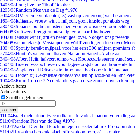
14
05/08
Long live the 7th of October
12
05/08
Random Pics van de Dag #1976
20
04/08
OM: vierde verdachte (18) vast op verdenking van beramen aa
16
04/08
Italiaanse vrouw wint 1 miljoen, gooit kraslot per abuis weg
28
04/08
Spaanse politie: minstens tien voor terrorisme veroordeelden 
6
04/08
Kraftwerk brengt ruimteschip terug naar Eindhoven
1
04/08
Reusser wint tijdrit en neemt geel over, Nooijen knap tweede
7
04/08
Vakantiekiekje Verstappen en Wolff voedt geruchten over Merc
18
04/08
Spotify bereikt mijlpaal, voor het eerst 300 miljoen premium-
27
04/08
Houthi's vallen luchthaven Najran in Saoedi-Arabië aan
34
04/08
Albert Heijn halveert tempo van Koopzegels sparen vanaf sep
55
04/08
Boeren waarschuwen voor lagere oogst door aanhoudende hitt
20
04/08
Apple vecht Britse eis tot inbouwen backdoor in iCloud aan
26
04/08
Doden bij Oekraïense droneaanvallen op Moskou en Sint-Pete
19
04/08
Ruim 1 op de 7 Nederlanders gaan deze zomer onverzekerd op
Actieve items
Actieve items
Scrollbar gebruiken
opslaan
1
11:04
Israël meldt dood twee militairen in Zuid-Libanon, vergelding 
5
11:04
Random Pics van de Dag #1978
7
11:04
Wakker Dier dient klacht in tegen insectenfabriek Protix om du
5
11:02
Hiroshima herdenkt slachtoffers atoombom, 81 jaar later