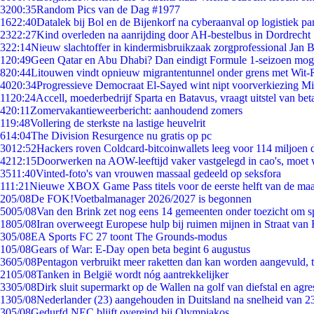
32
00:35
Random Pics van de Dag #1977
16
22:40
Datalek bij Bol en de Bijenkorf na cyberaanval op logistiek pa
23
22:27
Kind overleden na aanrijding door AH-bestelbus in Dordrecht
3
22:14
Nieuw slachtoffer in kindermisbruikzaak zorgprofessional Jan B
1
20:49
Geen Qatar en Abu Dhabi? Dan eindigt Formule 1-seizoen moge
8
20:44
Litouwen vindt opnieuw migrantentunnel onder grens met Wit-
40
20:34
Progressieve Democraat El-Sayed wint nipt voorverkiezing M
11
20:24
Accell, moederbedrijf Sparta en Batavus, vraagt uitstel van bet
4
20:11
Zomervakantieweerbericht: aanhoudend zomers
1
19:48
Vollering de sterkste na lastige heuvelrit
6
14:04
The Division Resurgence nu gratis op pc
30
12:52
Hackers roven Coldcard-bitcoinwallets leeg voor 114 miljoen d
42
12:15
Doorwerken na AOW-leeftijd vaker vastgelegd in cao's, moet
35
11:40
Vinted-foto's van vrouwen massaal gedeeld op seksfora
1
11:21
Nieuwe XBOX Game Pass titels voor de eerste helft van de ma
2
05/08
De FOK!Voetbalmanager 2026/2027 is begonnen
50
05/08
Van den Brink zet nog eens 14 gemeenten onder toezicht om s
18
05/08
Iran overweegt Europese hulp bij ruimen mijnen in Straat va
3
05/08
EA Sports FC 27 toont The Grounds-modus
1
05/08
Gears of War: E-Day open beta begint 6 augustus
36
05/08
Pentagon verbruikt meer raketten dan kan worden aangevuld, t
21
05/08
Tanken in België wordt nóg aantrekkelijker
33
05/08
Dirk sluit supermarkt op de Wallen na golf van diefstal en agre
13
05/08
Nederlander (23) aangehouden in Duitsland na snelheid van 
3
05/08
Gedurfd NEC blijft overeind bij Olympiakos