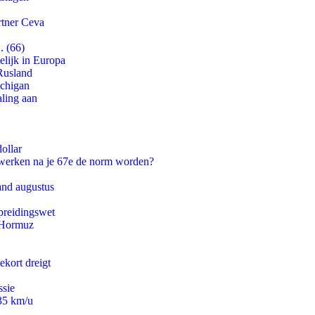
rtner Ceva
. (66)
lijk in Europa
Rusland
ichigan
aling aan
ollar
 werken na je 67e de norm worden?
and augustus
preidingswet
n Hormuz
ekort dreigt
ssie
235 km/u