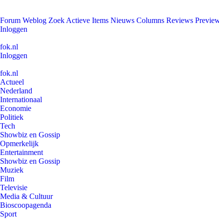
Forum
Weblog
Zoek
Actieve Items
Nieuws
Columns
Reviews
Previe
Inloggen
fok.nl
Inloggen
fok.nl
Actueel
Nederland
Internationaal
Economie
Politiek
Tech
Showbiz en Gossip
Opmerkelijk
Entertainment
Showbiz en Gossip
Muziek
Film
Televisie
Media & Cultuur
Bioscoopagenda
Sport