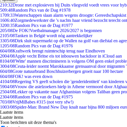
2
10:32
Drone met explosieven bij Duits vliegveld voedt vrees voor hyb
5
09:48
Random Pics van de Dag #1978
17
09:33
Waterschappen slaan alarm wegens droogte: Gereedschapskist
16
06:40
Zorgmedewerkster die 's nachts haar vriend bezocht terecht on
32
00:35
Random Pics van de Dag #1977
2
05/08
De FOK!Voetbalmanager 2026/2027 is begonnen
21
05/08
Tanken in België wordt nóg aantrekkelijker
33
05/08
Dirk sluit supermarkt op de Wallen na golf van diefstal en agre
12
05/08
Random Pics van de Dag #1976
6
04/08
Kraftwerk brengt ruimteschip terug naar Eindhoven
20
04/08
Apple vecht Britse eis tot inbouwen backdoor in iCloud aan
81
04/08
'Witte' mannen discrimineren is volgens OM geen enkel probl
30
04/08
Ceuta-leider noemt Marokkaanse grensaanval door migranten 
6
04/08
Grote natuurbrand Boschhuizerbergen groeit naar 100 hectare
6
04/08
FOK! was even down
41
04/08
Regering VS geeft scholen die 'genderidentiteit' van kinderen
59
04/08
Vrouw die asielzoekers hielp in Athene vermoord door Afghaa
25
04/08
Lekker op vakantie naar Afghanistan volgens Taliban geen pr
23
04/08
Random Pics van de Dag #1975
7
03/08
VrijMiBabes #315 (not very sfw!)
10
03/08
Spider-Man: Brand New Day knalt naar bijna 800 miljoen eur
Laatste items
Laatste items
Toon berichten uit deze thema's