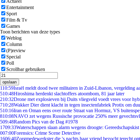
Actueel
Entertainment
Sport
Film & Tv
Games
Toon berichten van deze types
Weblog
Column
(P)review
Special
Poll
Scrollbar gebruiken
opslaan
1
10:59
Israël meldt dood twee militairen in Zuid-Libanon, vergelding 
5
10:48
Hiroshima herdenkt slachtoffers atoombom, 81 jaar later
2
10:32
Drone met explosieven bij Duits vliegveld voedt vrees voor hyb
7
10:28
Wakker Dier dient klacht in tegen insectenfabriek Protix om d
5
10:16
Iran en Oman eens over route Straat van Hormuz, VS buitenspe
8
10:08
NAVO zet wegens Russische provocatie 250% meer gevechtsvli
5
09:48
Random Pics van de Dag #1978
17
09:33
Waterschappen slaan alarm wegens droogte: Gereedschapskist
0
07:00
Forensics: Crime Scene Detective
16
06:40
Zorgmedewerkster die 's nachts haar vriend bezocht terecht on