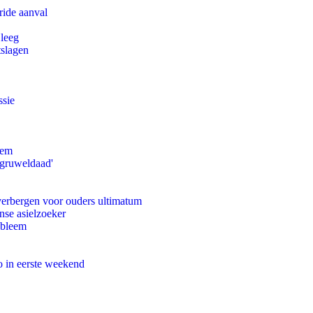
ride aanval
 leeg
tslagen
ssie
eem
'gruweldaad'
 verbergen voor ouders ultimatum
nse asielzoeker
obleem
o in eerste weekend