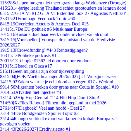
1
15:28
Schapen mogen niet meer grazen langs Waddenzee (Droogte)
4
15:28
14-jarige leerling Thailand schiet grootouders en leraren dood
65
15:27
GTA VI #12 GTA VI Extended look 27 Augustus Netflix/YT
233
15:21
Frontpage Feedback Topic #60
84
15:19
Overleden Acteurs & Actrices Deel #15
144
15:17
De EU-politiek #6 Musk naar Europa!
70
15:16
Huisarts doet haar werk onder invloed van alcohol
38
15:15
[Voorspellen] Voorspel de eindstand van de Eredivisie
2026/2027
19
15:13
[Crowdfunding] #443 Rentestijgingen?
163
15:13
Politieke podcasts #1
200
15:13
Teltopic #1562 tel door en door en door....
219
15:12
Israel en Gaza #17
5
15:11
Geen miljonair zijn door tijdverspilling
83
15:04
[FOK!Voetbalmanager 2026/2027] #1 We zijn er weer
141
15:02
Zaken waar je je echt dood aan ergert #17 - Werklui
99
14:56
Migranten breken door grens naar Ceuta in Spanje,l #10
70
14:53
Afvallen met injecties #4
131
14:52
Hip Hop Central #114 Hip Hop Don´t Stop!
7
14:50
[X-Files Reboot] Filmen pilot gepland in mei 2026
276
14:47
[Dagboek] Veel aan hoofd - Deel 27
73
14:44
De Bondgenoten Spoiler Topic #3
25
14:44
Congo verbiedt export van koper en kobalt, Europa zal
gevolgen voelen
34
14:43
[2026/2027] Eredivisietoto #1