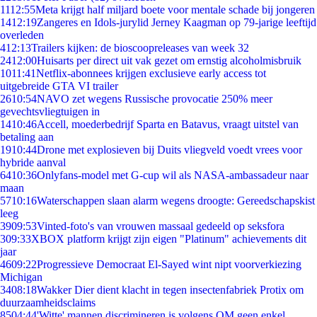
11
12:55
Meta krijgt half miljard boete voor mentale schade bij jongeren
14
12:19
Zangeres en Idols-jurylid Jerney Kaagman op 79-jarige leeftijd
overleden
4
12:13
Trailers kijken: de bioscoopreleases van week 32
24
12:00
Huisarts per direct uit vak gezet om ernstig alcoholmisbruik
10
11:41
Netflix-abonnees krijgen exclusieve early access tot
uitgebreide GTA VI trailer
26
10:54
NAVO zet wegens Russische provocatie 250% meer
gevechtsvliegtuigen in
14
10:46
Accell, moederbedrijf Sparta en Batavus, vraagt uitstel van
betaling aan
19
10:44
Drone met explosieven bij Duits vliegveld voedt vrees voor
hybride aanval
64
10:36
Onlyfans-model met G-cup wil als NASA-ambassadeur naar
maan
57
10:16
Waterschappen slaan alarm wegens droogte: Gereedschapskist
leeg
39
09:53
Vinted-foto's van vrouwen massaal gedeeld op seksfora
3
09:33
XBOX platform krijgt zijn eigen "Platinum" achievements dit
jaar
46
09:22
Progressieve Democraat El-Sayed wint nipt voorverkiezing
Michigan
34
08:18
Wakker Dier dient klacht in tegen insectenfabriek Protix om
duurzaamheidsclaims
85
04:44
'Witte' mannen discrimineren is volgens OM geen enkel