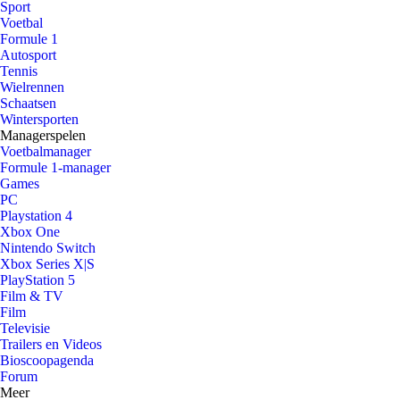
Sport
Voetbal
Formule 1
Autosport
Tennis
Wielrennen
Schaatsen
Wintersporten
Managerspelen
Voetbalmanager
Formule 1-manager
Games
PC
Playstation 4
Xbox One
Nintendo Switch
Xbox Series X|S
PlayStation 5
Film & TV
Film
Televisie
Trailers en Videos
Bioscoopagenda
Forum
Meer