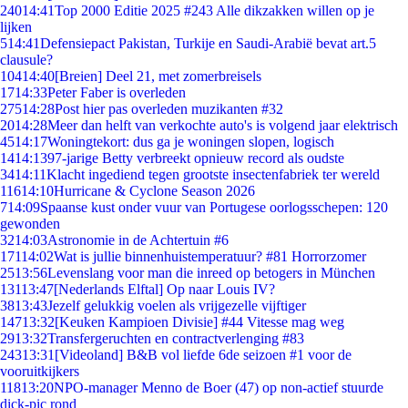
240
14:41
Top 2000 Editie 2025 #243 Alle dikzakken willen op je
lijken
5
14:41
Defensiepact Pakistan, Turkije en Saudi-Arabië bevat art.5
clausule?
104
14:40
[Breien] Deel 21, met zomerbreisels
17
14:33
Peter Faber is overleden
275
14:28
Post hier pas overleden muzikanten #32
20
14:28
Meer dan helft van verkochte auto's is volgend jaar elektrisch
45
14:17
Woningtekort: dus ga je woningen slopen, logisch
14
14:13
97-jarige Betty verbreekt opnieuw record als oudste
34
14:11
Klacht ingediend tegen grootste insectenfabriek ter wereld
116
14:10
Hurricane & Cyclone Season 2026
7
14:09
Spaanse kust onder vuur van Portugese oorlogsschepen: 120
gewonden
32
14:03
Astronomie in de Achtertuin #6
171
14:02
Wat is jullie binnenhuistemperatuur? #81 Horrorzomer
25
13:56
Levenslang voor man die inreed op betogers in München
131
13:47
[Nederlands Elftal] Op naar Louis IV?
38
13:43
Jezelf gelukkig voelen als vrijgezelle vijftiger
147
13:32
[Keuken Kampioen Divisie] #44 Vitesse mag weg
29
13:32
Transfergeruchten en contractverlenging #83
243
13:31
[Videoland] B&B vol liefde 6de seizoen #1 voor de
vooruitkijkers
118
13:20
NPO-manager Menno de Boer (47) op non-actief stuurde
dick-pic rond