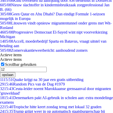
34
05/08
Kind overleden na aanrijding door AH-bestelbus in Dordrecht
6
05/08
Nieuw slachtoffer in kindermisbruikzaak zorgprofessional Jan
B. (66)
3
05/08
Geen Qatar en Abu Dhabi? Dan eindigt Formule 1-seizoen
mogelijk in Europa
5
05/08
Litouwen vindt opnieuw migrantentunnel onder grens met Wit-
Rusland
46
05/08
Progressieve Democraat El-Sayed wint nipt voorverkiezing
Michigan
14
05/08
Accell, moederbedrijf Sparta en Batavus, vraagt uitstel van
betaling aan
5
05/08
Zomervakantieweerbericht: aanhoudend zomers
Actieve items
Actieve items
Scrollbar gebruiken
opslaan
11
15:51
Quake krijgt na 30 jaar een gratis uitbreiding
29
15:46
Random Pics van de Dag #1979
32
15:43
Ceuta-leider noemt Marokkaanse grensaanval door migranten
'gruweldaad'
18
15:41
Denemarken pakt AI-gebruik in scholen aan: extra mondelinge
examens
22
15:40
Tropische hitte keert zondag terug met lokaal 32 graden
24
15:35
Trump grijpt weer in op automatisch staatsburgerschap bij