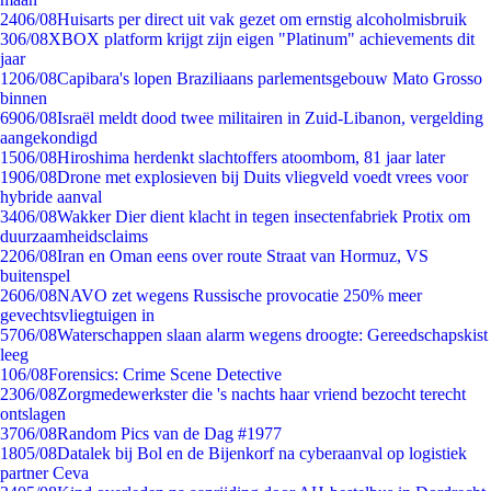
24
06/08
Huisarts per direct uit vak gezet om ernstig alcoholmisbruik
3
06/08
XBOX platform krijgt zijn eigen "Platinum" achievements dit
jaar
12
06/08
Capibara's lopen Braziliaans parlementsgebouw Mato Grosso
binnen
69
06/08
Israël meldt dood twee militairen in Zuid-Libanon, vergelding
aangekondigd
15
06/08
Hiroshima herdenkt slachtoffers atoombom, 81 jaar later
19
06/08
Drone met explosieven bij Duits vliegveld voedt vrees voor
hybride aanval
34
06/08
Wakker Dier dient klacht in tegen insectenfabriek Protix om
duurzaamheidsclaims
22
06/08
Iran en Oman eens over route Straat van Hormuz, VS
buitenspel
26
06/08
NAVO zet wegens Russische provocatie 250% meer
gevechtsvliegtuigen in
57
06/08
Waterschappen slaan alarm wegens droogte: Gereedschapskist
leeg
1
06/08
Forensics: Crime Scene Detective
23
06/08
Zorgmedewerkster die 's nachts haar vriend bezocht terecht
ontslagen
37
06/08
Random Pics van de Dag #1977
18
05/08
Datalek bij Bol en de Bijenkorf na cyberaanval op logistiek
partner Ceva