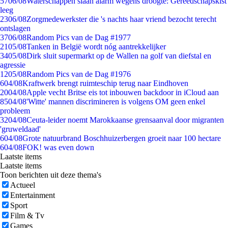
57
06/08
Waterschappen slaan alarm wegens droogte: Gereedschapskist
leeg
23
06/08
Zorgmedewerkster die 's nachts haar vriend bezocht terecht
ontslagen
37
06/08
Random Pics van de Dag #1977
21
05/08
Tanken in België wordt nóg aantrekkelijker
34
05/08
Dirk sluit supermarkt op de Wallen na golf van diefstal en
agressie
12
05/08
Random Pics van de Dag #1976
6
04/08
Kraftwerk brengt ruimteschip terug naar Eindhoven
20
04/08
Apple vecht Britse eis tot inbouwen backdoor in iCloud aan
85
04/08
'Witte' mannen discrimineren is volgens OM geen enkel
probleem
32
04/08
Ceuta-leider noemt Marokkaanse grensaanval door migranten
'gruweldaad'
6
04/08
Grote natuurbrand Boschhuizerbergen groeit naar 100 hectare
6
04/08
FOK! was even down
Laatste items
Laatste items
Toon berichten uit deze thema's
Actueel
Entertainment
Sport
Film & Tv
Games