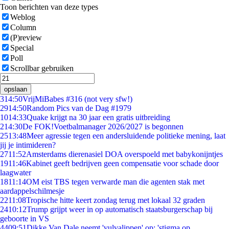
Toon berichten van deze types
Weblog
Column
(P)review
Special
Poll
Scrollbar gebruiken
opslaan
3
14:50
VrijMiBabes #316 (not very sfw!)
29
14:50
Random Pics van de Dag #1979
10
14:33
Quake krijgt na 30 jaar een gratis uitbreiding
2
14:30
De FOK!Voetbalmanager 2026/2027 is begonnen
25
13:48
Meer agressie tegen een andersluidende politieke mening, laat
jij je intimideren?
27
11:52
Amsterdams dierenasiel DOA overspoeld met babykonijntjes
19
11:46
Kabinet geeft bedrijven geen compensatie voor schade door
laagwater
18
11:14
OM eist TBS tegen verwarde man die agenten stak met
aardappelschilmesje
22
11:08
Tropische hitte keert zondag terug met lokaal 32 graden
24
10:12
Trump grijpt weer in op automatisch staatsburgerschap bij
geboorte in VS
44
09:51
Dikke Van Dale neemt 'vulvalippen' op: 'stigma op