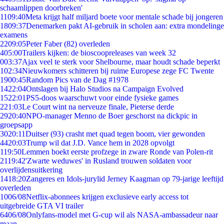
schaamlippen doorbreken'
11
09:40
Meta krijgt half miljard boete voor mentale schade bij jongeren
18
09:37
Denemarken pakt AI-gebruik in scholen aan: extra mondelinge
examens
22
09:05
Peter Faber (82) overleden
4
05:00
Trailers kijken: de bioscoopreleases van week 32
0
03:37
Ajax veel te sterk voor Shelbourne, maar houdt schade beperkt
1
02:34
Nieuwkomers schitteren bij ruime Europese zege FC Twente
19
00:45
Random Pics van de Dag #1978
14
22:04
Ontslagen bij Halo Studios na Campaign Evolved
15
22:01
PS5-doos waarschuwt voor einde fysieke games
2
21:03
Le Court wint na nerveuze finale, Pieterse derde
29
20:40
NPO-manager Menno de Boer geschorst na dickpic in
groepsapp
30
20:11
Duitser (93) crasht met quad tegen boom, vier gewonden
44
20:03
Trump wil dat J.D. Vance hem in 2028 opvolgt
1
19:50
Lemmen boekt eerste profzege in zware Ronde van Polen-rit
21
19:42
'Zwarte weduwes' in Rusland trouwen soldaten voor
overlijdensuitkering
14
18:20
Zangeres en Idols-jurylid Jerney Kaagman op 79-jarige leeftijd
overleden
10
06/08
Netflix-abonnees krijgen exclusieve early access tot
uitgebreide GTA VI trailer
64
06/08
Onlyfans-model met G-cup wil als NASA-ambassadeur naar
maan