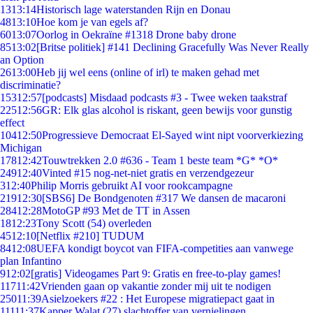
13
13:14
Historisch lage waterstanden Rijn en Donau
48
13:10
Hoe kom je van egels af?
60
13:07
Oorlog in Oekraïne #1318 Drone baby drone
85
13:02
[Britse politiek] #141 Declining Gracefully Was Never Really
an Option
26
13:00
Heb jij wel eens (online of irl) te maken gehad met
discriminatie?
153
12:57
[podcasts] Misdaad podcasts #3 - Twee weken taakstraf
225
12:56
GR: Elk glas alcohol is riskant, geen bewijs voor gunstig
effect
104
12:50
Progressieve Democraat El-Sayed wint nipt voorverkiezing
Michigan
178
12:42
Touwtrekken 2.0 #636 - Team 1 beste team *G* *O*
249
12:40
Vinted #15 nog-net-niet gratis en verzendgezeur
3
12:40
Philip Morris gebruikt AI voor rookcampagne
219
12:30
[SBS6] De Bondgenoten #317 We dansen de macaroni
284
12:28
MotoGP #93 Met de TT in Assen
18
12:23
Tony Scott (54) overleden
45
12:10
[Netflix #210] TUDUM
84
12:08
UEFA kondigt boycot van FIFA-competities aan vanwege
plan Infantino
9
12:02
[gratis] Videogames Part 9: Gratis en free-to-play games!
117
11:42
Vrienden gaan op vakantie zonder mij uit te nodigen
250
11:39
Asielzoekers #22 : Het Europese migratiepact gaat in
111
11:37
Kapper Walat (27) slachtoffer van vernielingen