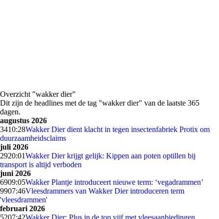
Overzicht "wakker dier"
Dit zijn de headlines met de tag "wakker dier" van de laatste 365
dagen.
augustus 2026
34
10:28
Wakker Dier dient klacht in tegen insectenfabriek Protix om
duurzaamheidsclaims
juli 2026
29
20:01
Wakker Dier krijgt gelijk: Kippen aan poten optillen bij
transport is altijd verboden
juni 2026
69
09:05
Wakker Plantje introduceert nieuwe term: ‘vegadrammen’
99
07:46
Vleesdrammers van Wakker Dier introduceren term
'vleesdrammen'
februari 2026
52
07:42
Wakker Dier: Plus in de top vijf met vleesaanbiedingen