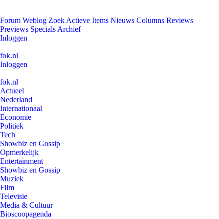
Forum
Weblog
Zoek
Actieve Items
Nieuws
Columns
Reviews
Previews
Specials
Archief
Inloggen
fok.nl
Inloggen
fok.nl
Actueel
Nederland
Internationaal
Economie
Politiek
Tech
Showbiz en Gossip
Opmerkelijk
Entertainment
Showbiz en Gossip
Muziek
Film
Televisie
Media & Cultuur
Bioscoopagenda