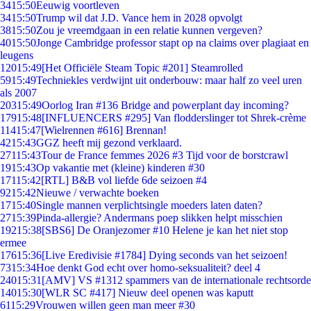
34
15:50
Eeuwig voortleven
34
15:50
Trump wil dat J.D. Vance hem in 2028 opvolgt
38
15:50
Zou je vreemdgaan in een relatie kunnen vergeven?
40
15:50
Jonge Cambridge professor stapt op na claims over plagiaat en
leugens
120
15:49
[Het Officiële Steam Topic #201] Steamrolled
59
15:49
Techniekles verdwijnt uit onderbouw: maar half zo veel uren
als 2007
203
15:49
Oorlog Iran #136 Bridge and powerplant day incoming?
179
15:48
[INFLUENCERS #295] Van flodderslinger tot Shrek-crème
114
15:47
[Wielrennen #616] Brennan!
42
15:43
GGZ heeft mij gezond verklaard.
271
15:43
Tour de France femmes 2026 #3 Tijd voor de borstcrawl
19
15:43
Op vakantie met (kleine) kinderen #30
171
15:42
[RTL] B&B vol liefde 6de seizoen #4
92
15:42
Nieuwe / verwachte boeken
17
15:40
Single mannen verplichtsingle moeders laten daten?
27
15:39
Pinda-allergie? Andermans poep slikken helpt misschien
192
15:38
[SBS6] De Oranjezomer #10 Helene je kan het niet stop
ermee
176
15:36
[Live Eredivisie #1784] Dying seconds van het seizoen!
73
15:34
Hoe denkt God echt over homo-seksualiteit? deel 4
240
15:31
[AMV] VS #1312 spammers van de internationale rechtsorde
140
15:30
[WLR SC #417] Nieuw deel openen was kaputt
61
15:29
Vrouwen willen geen man meer #30