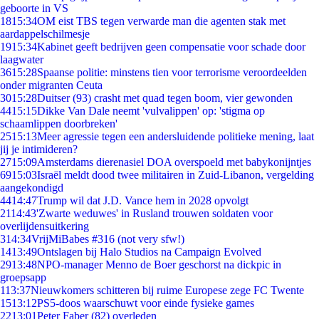
geboorte in VS
18
15:34
OM eist TBS tegen verwarde man die agenten stak met
aardappelschilmesje
19
15:34
Kabinet geeft bedrijven geen compensatie voor schade door
laagwater
36
15:28
Spaanse politie: minstens tien voor terrorisme veroordeelden
onder migranten Ceuta
30
15:28
Duitser (93) crasht met quad tegen boom, vier gewonden
44
15:15
Dikke Van Dale neemt 'vulvalippen' op: 'stigma op
schaamlippen doorbreken'
25
15:13
Meer agressie tegen een andersluidende politieke mening, laat
jij je intimideren?
27
15:09
Amsterdams dierenasiel DOA overspoeld met babykonijntjes
69
15:03
Israël meldt dood twee militairen in Zuid-Libanon, vergelding
aangekondigd
44
14:47
Trump wil dat J.D. Vance hem in 2028 opvolgt
21
14:43
'Zwarte weduwes' in Rusland trouwen soldaten voor
overlijdensuitkering
3
14:34
VrijMiBabes #316 (not very sfw!)
14
13:49
Ontslagen bij Halo Studios na Campaign Evolved
29
13:48
NPO-manager Menno de Boer geschorst na dickpic in
groepsapp
1
13:37
Nieuwkomers schitteren bij ruime Europese zege FC Twente
15
13:12
PS5-doos waarschuwt voor einde fysieke games
22
13:01
Peter Faber (82) overleden