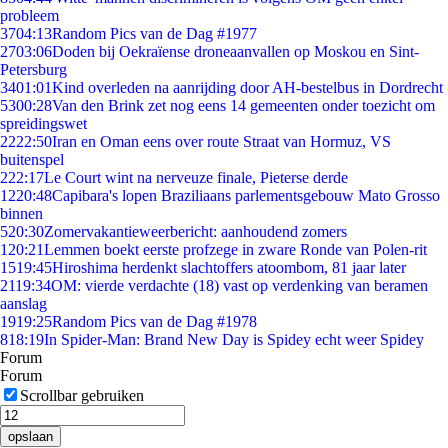
probleem
37
04:13
Random Pics van de Dag #1977
27
03:06
Doden bij Oekraïense droneaanvallen op Moskou en Sint-
Petersburg
34
01:01
Kind overleden na aanrijding door AH-bestelbus in Dordrecht
53
00:28
Van den Brink zet nog eens 14 gemeenten onder toezicht om
spreidingswet
22
22:50
Iran en Oman eens over route Straat van Hormuz, VS
buitenspel
2
22:17
Le Court wint na nerveuze finale, Pieterse derde
12
20:48
Capibara's lopen Braziliaans parlementsgebouw Mato Grosso
binnen
5
20:30
Zomervakantieweerbericht: aanhoudend zomers
1
20:21
Lemmen boekt eerste profzege in zware Ronde van Polen-rit
15
19:45
Hiroshima herdenkt slachtoffers atoombom, 81 jaar later
21
19:34
OM: vierde verdachte (18) vast op verdenking van beramen
aanslag
19
19:25
Random Pics van de Dag #1978
8
18:19
In Spider-Man: Brand New Day is Spidey echt weer Spidey
Forum
Forum
Scrollbar gebruiken
opslaan