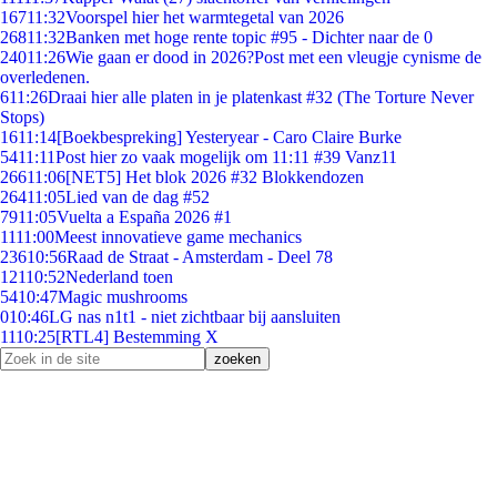
167
11:32
Voorspel hier het warmtegetal van 2026
268
11:32
Banken met hoge rente topic #95 - Dichter naar de 0
240
11:26
Wie gaan er dood in 2026?Post met een vleugje cynisme de
overledenen.
6
11:26
Draai hier alle platen in je platenkast #32 (The Torture Never
Stops)
16
11:14
[Boekbespreking] Yesteryear - Caro Claire Burke
54
11:11
Post hier zo vaak mogelijk om 11:11 #39 Vanz11
266
11:06
[NET5] Het blok 2026 #32 Blokkendozen
264
11:05
Lied van de dag #52
79
11:05
Vuelta a España 2026 #1
11
11:00
Meest innovatieve game mechanics
236
10:56
Raad de Straat - Amsterdam - Deel 78
121
10:52
Nederland toen
54
10:47
Magic mushrooms
0
10:46
LG nas n1t1 - niet zichtbaar bij aansluiten
11
10:25
[RTL4] Bestemming X