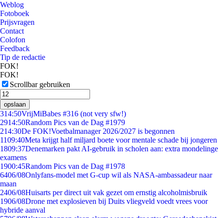
Weblog
Fotoboek
Prijsvragen
Contact
Colofon
Feedback
Tip de redactie
FOK!
FOK!
Scrollbar gebruiken
opslaan
3
14:50
VrijMiBabes #316 (not very sfw!)
29
14:50
Random Pics van de Dag #1979
2
14:30
De FOK!Voetbalmanager 2026/2027 is begonnen
11
09:40
Meta krijgt half miljard boete voor mentale schade bij jongeren
18
09:37
Denemarken pakt AI-gebruik in scholen aan: extra mondelinge
examens
19
00:45
Random Pics van de Dag #1978
64
06/08
Onlyfans-model met G-cup wil als NASA-ambassadeur naar
maan
24
06/08
Huisarts per direct uit vak gezet om ernstig alcoholmisbruik
19
06/08
Drone met explosieven bij Duits vliegveld voedt vrees voor
hybride aanval