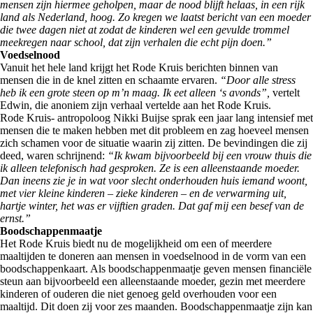
mensen zijn hiermee geholpen, maar de nood blijft helaas, in een rijk
land als Nederland, hoog. Zo kregen we laatst bericht van een moeder
die twee dagen niet at zodat de kinderen wel een gevulde trommel
meekregen naar school, dat zijn verhalen die echt pijn doen.”
Voedselnood
Vanuit het hele land krijgt het Rode Kruis berichten binnen van
mensen die in de knel zitten en schaamte ervaren.
“Door alle stress
heb ik een grote steen op m’n maag. Ik eet alleen ‘s avonds”,
vertelt
Edwin, die anoniem zijn verhaal vertelde aan het Rode Kruis.
Rode Kruis- antropoloog Nikki Buijse sprak een jaar lang intensief met
mensen die te maken hebben met dit probleem en zag hoeveel mensen
zich schamen voor de situatie waarin zij zitten. De bevindingen die zij
deed, waren schrijnend:
“Ik kwam bijvoorbeeld bij een vrouw thuis die
ik alleen telefonisch had gesproken. Ze is een alleenstaande moeder.
Dan ineens zie je in wat voor slecht onderhouden huis iemand woont,
met vier kleine kinderen – zieke kinderen – en de verwarming uit,
hartje winter, het was er vijftien graden. Dat gaf mij een besef van de
ernst.”
Boodschappenmaatje
Het Rode Kruis biedt nu de mogelijkheid om een of meerdere
maaltijden te doneren aan mensen in voedselnood in de vorm van een
boodschappenkaart. Als boodschappenmaatje geven mensen financiële
steun aan bijvoorbeeld een alleenstaande moeder, gezin met meerdere
kinderen of ouderen die niet genoeg geld overhouden voor een
maaltijd. Dit doen zij voor zes maanden. Boodschappenmaatje zijn kan