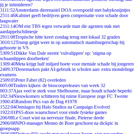
jij je intimideren?
31
11:52
Amsterdams dierenasiel DOA overspoeld met babykonijntjes
25
11:46
Kabinet geeft bedrijven geen compensatie voor schade door
laagwater
23
11:14
OM eist TBS tegen verwarde man die agenten stak met
aardappelschilmesje
29
11:08
Tropische hitte keert zondag terug met lokaal 32 graden
30
10:12
Trump grijpt weer in op automatisch staatsburgerschap bij
geboorte in VS
53
09:51
Dikke Van Dale neemt 'vulvalippen' op: 'stigma op
schaamlippen doorbreken'
13
09:40
Meta krijgt half miljard boete voor mentale schade bij jongeren
24
09:37
Denemarken pakt AI-gebruik in scholen aan: extra mondelinge
examens
25
09:05
Peter Faber (82) overleden
6
05:00
Trailers kijken: de bioscoopreleases van week 32
0
03:37
Ajax veel te sterk voor Shelbourne, maar houdt schade beperkt
1
02:34
Nieuwkomers schitteren bij ruime Europese zege FC Twente
19
00:45
Random Pics van de Dag #1978
15
22:04
Ontslagen bij Halo Studios na Campaign Evolved
19
22:01
PS5-doos waarschuwt voor einde fysieke games
2
06/08
Le Court wint na nerveuze finale, Pieterse derde
29
06/08
NPO-manager Menno de Boer geschorst na dickpic in
groepsapp
36
06/08
Duitser (93) crasht met quad tegen boom, vier gewonden