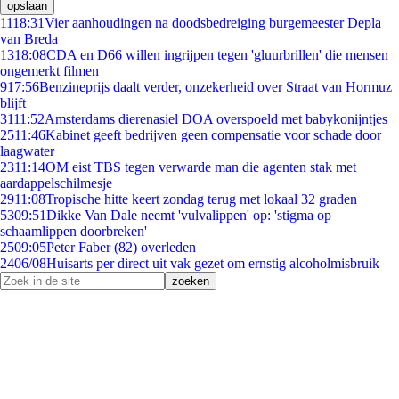
opslaan
11
18:31
Vier aanhoudingen na doodsbedreiging burgemeester Depla
van Breda
13
18:08
CDA en D66 willen ingrijpen tegen 'gluurbrillen' die mensen
ongemerkt filmen
9
17:56
Benzineprijs daalt verder, onzekerheid over Straat van Hormuz
blijft
31
11:52
Amsterdams dierenasiel DOA overspoeld met babykonijntjes
25
11:46
Kabinet geeft bedrijven geen compensatie voor schade door
laagwater
23
11:14
OM eist TBS tegen verwarde man die agenten stak met
aardappelschilmesje
29
11:08
Tropische hitte keert zondag terug met lokaal 32 graden
53
09:51
Dikke Van Dale neemt 'vulvalippen' op: 'stigma op
schaamlippen doorbreken'
25
09:05
Peter Faber (82) overleden
24
06/08
Huisarts per direct uit vak gezet om ernstig alcoholmisbruik