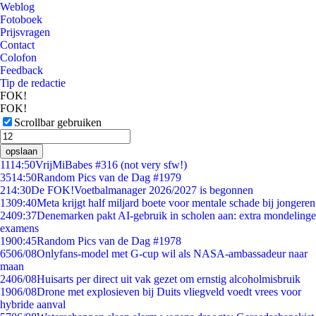
Weblog
Fotoboek
Prijsvragen
Contact
Colofon
Feedback
Tip de redactie
FOK!
FOK!
Scrollbar gebruiken
opslaan
11
14:50
VrijMiBabes #316 (not very sfw!)
35
14:50
Random Pics van de Dag #1979
2
14:30
De FOK!Voetbalmanager 2026/2027 is begonnen
13
09:40
Meta krijgt half miljard boete voor mentale schade bij jongeren
24
09:37
Denemarken pakt AI-gebruik in scholen aan: extra mondelinge
examens
19
00:45
Random Pics van de Dag #1978
65
06/08
Onlyfans-model met G-cup wil als NASA-ambassadeur naar
maan
24
06/08
Huisarts per direct uit vak gezet om ernstig alcoholmisbruik
19
06/08
Drone met explosieven bij Duits vliegveld voedt vrees voor
hybride aanval