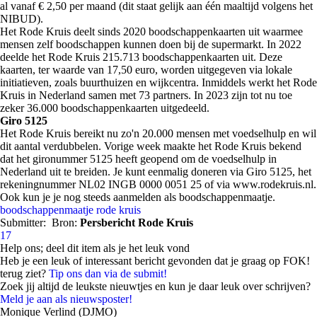
al vanaf € 2,50 per maand (dit staat gelijk aan één maaltijd volgens het
NIBUD).
Het Rode Kruis deelt sinds 2020 boodschappenkaarten uit waarmee
mensen zelf boodschappen kunnen doen bij de supermarkt. In 2022
deelde het Rode Kruis 215.713 boodschappenkaarten uit. Deze
kaarten, ter waarde van 17,50 euro, worden uitgegeven via lokale
initiatieven, zoals buurthuizen en wijkcentra. Inmiddels werkt het Rode
Kruis in Nederland samen met 73 partners. In 2023 zijn tot nu toe
zeker 36.000 boodschappenkaarten uitgedeeld.
Giro 5125
Het Rode Kruis bereikt nu zo'n 20.000 mensen met voedselhulp en wil
dit aantal verdubbelen. Vorige week maakte het Rode Kruis bekend
dat het gironummer 5125 heeft geopend om de voedselhulp in
Nederland uit te breiden. Je kunt eenmalig doneren via Giro 5125, het
rekeningnummer NL02 INGB 0000 0051 25 of via www.rodekruis.nl.
Ook kun je je nog steeds aanmelden als boodschappenmaatje.
boodschappenmaatje
rode kruis
Submitter:
Bron:
Persbericht Rode Kruis
17
Help ons; deel dit item als je het leuk vond
Heb je een leuk of interessant bericht gevonden dat je graag op FOK!
terug ziet?
Tip ons dan via de submit!
Zoek jij altijd de leukste nieuwtjes en kun je daar leuk over schrijven?
Meld je aan als nieuwsposter!
Monique Verlind (DJMO)