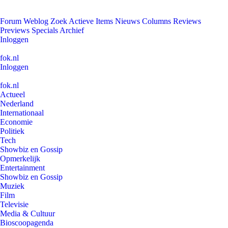
Forum
Weblog
Zoek
Actieve Items
Nieuws
Columns
Reviews
Previews
Specials
Archief
Inloggen
fok.nl
Inloggen
fok.nl
Actueel
Nederland
Internationaal
Economie
Politiek
Tech
Showbiz en Gossip
Opmerkelijk
Entertainment
Showbiz en Gossip
Muziek
Film
Televisie
Media & Cultuur
Bioscoopagenda