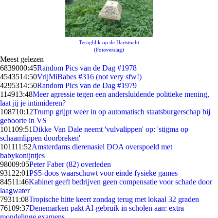
Terugblik op de Hartstocht
(Fotoverslag)
Meest gelezen
68390
00:45
Random Pics van de Dag #1978
45435
14:50
VrijMiBabes #316 (not very sfw!)
42953
14:50
Random Pics van de Dag #1979
1149
13:48
Meer agressie tegen een andersluidende politieke mening,
laat jij je intimideren?
1087
10:12
Trump grijpt weer in op automatisch staatsburgerschap bij
geboorte in VS
1011
09:51
Dikke Van Dale neemt 'vulvalippen' op: 'stigma op
schaamlippen doorbreken'
1011
11:52
Amsterdams dierenasiel DOA overspoeld met
babykonijntjes
980
09:05
Peter Faber (82) overleden
931
22:01
PS5-doos waarschuwt voor einde fysieke games
845
11:46
Kabinet geeft bedrijven geen compensatie voor schade door
laagwater
793
11:08
Tropische hitte keert zondag terug met lokaal 32 graden
761
09:37
Denemarken pakt AI-gebruik in scholen aan: extra
mondelinge examens