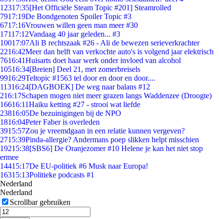
123
17:35
[Het Officiële Steam Topic #201] Steamrolled
79
17:19
De Bondgenoten Spoiler Topic #3
67
17:16
Vrouwen willen geen man meer #30
171
17:12
Vandaag 40 jaar geleden... #3
100
17:07
Ali B rechtszaak #26 - Ali de bewezen serieverkrachter
22
16:42
Meer dan helft van verkochte auto's is volgend jaar elektrisch
76
16:41
Huisarts doet haar werk onder invloed van alcohol
105
16:34
[Breien] Deel 21, met zomerbreisels
99
16:29
Teltopic #1563 tel door en door en door....
113
16:24
[DAGBOEK] De weg naar balans #12
2
16:17
Schapen mogen niet meer grazen langs Waddenzee (Droogte)
166
16:11
Haiku ketting #27 - strooi wat liefde
238
16:05
De bezuinigingen bij de NPO
18
16:04
Peter Faber is overleden
39
15:57
Zou je vreemdgaan in een relatie kunnen vergeven?
27
15:39
Pinda-allergie? Andermans poep slikken helpt misschien
192
15:38
[SBS6] De Oranjezomer #10 Helene je kan het niet stop
ermee
144
15:17
De EU-politiek #6 Musk naar Europa!
163
15:13
Politieke podcasts #1
Nederland
Nederland
Scrollbar gebruiken