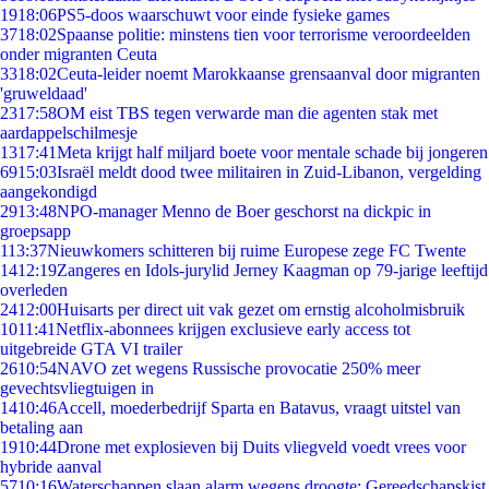
19
18:06
PS5-doos waarschuwt voor einde fysieke games
37
18:02
Spaanse politie: minstens tien voor terrorisme veroordeelden
onder migranten Ceuta
33
18:02
Ceuta-leider noemt Marokkaanse grensaanval door migranten
'gruweldaad'
23
17:58
OM eist TBS tegen verwarde man die agenten stak met
aardappelschilmesje
13
17:41
Meta krijgt half miljard boete voor mentale schade bij jongeren
69
15:03
Israël meldt dood twee militairen in Zuid-Libanon, vergelding
aangekondigd
29
13:48
NPO-manager Menno de Boer geschorst na dickpic in
groepsapp
1
13:37
Nieuwkomers schitteren bij ruime Europese zege FC Twente
14
12:19
Zangeres en Idols-jurylid Jerney Kaagman op 79-jarige leeftijd
overleden
24
12:00
Huisarts per direct uit vak gezet om ernstig alcoholmisbruik
10
11:41
Netflix-abonnees krijgen exclusieve early access tot
uitgebreide GTA VI trailer
26
10:54
NAVO zet wegens Russische provocatie 250% meer
gevechtsvliegtuigen in
14
10:46
Accell, moederbedrijf Sparta en Batavus, vraagt uitstel van
betaling aan
19
10:44
Drone met explosieven bij Duits vliegveld voedt vrees voor
hybride aanval
57
10:16
Waterschappen slaan alarm wegens droogte: Gereedschapskist