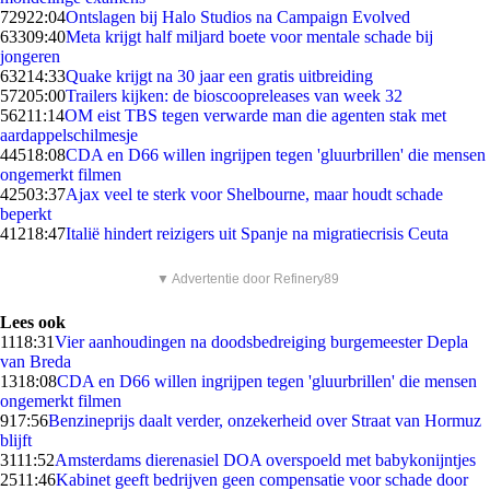
729
22:04
Ontslagen bij Halo Studios na Campaign Evolved
633
09:40
Meta krijgt half miljard boete voor mentale schade bij
jongeren
632
14:33
Quake krijgt na 30 jaar een gratis uitbreiding
572
05:00
Trailers kijken: de bioscoopreleases van week 32
562
11:14
OM eist TBS tegen verwarde man die agenten stak met
aardappelschilmesje
445
18:08
CDA en D66 willen ingrijpen tegen 'gluurbrillen' die mensen
ongemerkt filmen
425
03:37
Ajax veel te sterk voor Shelbourne, maar houdt schade
beperkt
412
18:47
Italië hindert reizigers uit Spanje na migratiecrisis Ceuta
▼ Advertentie door Refinery89
Lees ook
11
18:31
Vier aanhoudingen na doodsbedreiging burgemeester Depla
van Breda
13
18:08
CDA en D66 willen ingrijpen tegen 'gluurbrillen' die mensen
ongemerkt filmen
9
17:56
Benzineprijs daalt verder, onzekerheid over Straat van Hormuz
blijft
31
11:52
Amsterdams dierenasiel DOA overspoeld met babykonijntjes
25
11:46
Kabinet geeft bedrijven geen compensatie voor schade door