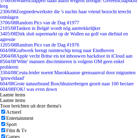
57
06/08
Waterschappen slaan alarm wegens droogte: Gereedschapskist
leeg
23
06/08
Zorgmedewerkster die 's nachts haar vriend bezocht terecht
ontslagen
37
06/08
Random Pics van de Dag #1977
21
05/08
Tanken in België wordt nóg aantrekkelijker
34
05/08
Dirk sluit supermarkt op de Wallen na golf van diefstal en
agressie
12
05/08
Random Pics van de Dag #1976
6
04/08
Kraftwerk brengt ruimteschip terug naar Eindhoven
20
04/08
Apple vecht Britse eis tot inbouwen backdoor in iCloud aan
85
04/08
'Witte' mannen discrimineren is volgens OM geen enkel
probleem
33
04/08
Ceuta-leider noemt Marokkaanse grensaanval door migranten
'gruweldaad'
6
04/08
Grote natuurbrand Boschhuizerbergen groeit naar 100 hectare
6
04/08
FOK! was even down
Laatste items
Laatste items
Toon berichten uit deze thema's
Actueel
Entertainment
Sport
Film & Tv
Games