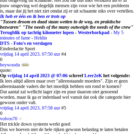
hun omgeving uit schaamte. Het zou me dus niks verbazen als er in
jouw omgeving wel degelijk mensen zijn voor wie het een probleem
is, maar dat jij het niet ziet omdat zij er uit schaamte niks over vertellen.
Ik heb er één en ik ben er trots op
"Tussen droom en daad staan wetten in de weg, en praktische
bezwaren" "The needs of the many outweigh the needs of the crew"
Terugblik op tachtig kilometer lopen
-
Westerborkpad
-
My 5
minutes of fame
-
Heldin
DTS - Foto's en verslagen
Eindredactie Sport
vrijdag 14 april 2023, 07:50 uur
#4
0
heywoodu
quote:
Op
vrijdag 14 april 2023 @ 07:06
schreef
Leer2eK
het volgende:
Ik lees altijd alleen maar over "alleenstaande moeders". Zijn er geen
alleenstaande vaders die het moeilijk hebben om rond te komen?
Dat aantal zal wellicht lager zijn en puur daarom niet genoemd
worden, maar ik ga er inderdaad wel vanuit dat ook die categorie hier
gewoon onder valt.
vrijdag 14 april 2023, 07:58 uur
#5
0
volvos70
Het trickle down systeem werkt goed
Dus we hoeven niet de hele rijken gewoon belasting te laten betalen