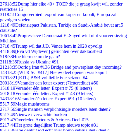
276
18:52
Dump hier elke 40+ TOEP die je graag kwijt wil, zonder
restricties 15
31
18:51
Congo verbiedt export van koper en kobalt, Europa zal
gevolgen voelen
12
18:49
Defensiepact Pakistan, Turkije en Saudi-Arabië bevat art.5
clausule?
106
18:45
Progressieve Democraat El-Sayed wint nipt voorverkiezing
Michigan
37
18:45
Trump wil dat J.D. Vance hem in 2028 opvolgt
44
18:39
[Eva vd Wijdeven] geruchten over dakloosheid
5
18:38
Hoe hiermee om te gaan?
211
18:35
Russia vs Ukraine #91
212
18:35
Oorlog Iran #136 Bridge and powerplant day incoming?
143
18:25
[WLR SC #417] Nieuw deel openen was kaputt
179
18:21
[RTL] B&B vol liefde 6de seizoen #4
200
18:19
Verander een letter expert (7lettereditie) #50
15
18:19
Verander één letter. Expert # 75 (8 letters)
50
18:18
Verander één letter: Expert #143 (9 letters)
143
18:16
Verander één letter: Expert #91 (10 letters)
55
17:59
Magic mushrooms
27
17:56
Single mannen verplichtsingle moeders laten daten?
95
17:49
Nieuwe / verwachte boeken
89
17:47
Overleden Acteurs & Actrices Deel #15
52
17:44
Het grote dagelijkse Trump nieuws topic #31
85
17:36
Hoe denkt God echt over homo-seksualiteit? deel 4