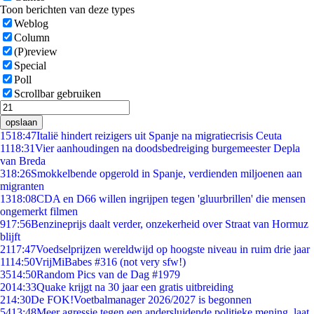
Toon berichten van deze types
Weblog
Column
(P)review
Special
Poll
Scrollbar gebruiken
opslaan
15
18:47
Italië hindert reizigers uit Spanje na migratiecrisis Ceuta
11
18:31
Vier aanhoudingen na doodsbedreiging burgemeester Depla
van Breda
3
18:26
Smokkelbende opgerold in Spanje, verdienden miljoenen aan
migranten
13
18:08
CDA en D66 willen ingrijpen tegen 'gluurbrillen' die mensen
ongemerkt filmen
9
17:56
Benzineprijs daalt verder, onzekerheid over Straat van Hormuz
blijft
21
17:47
Voedselprijzen wereldwijd op hoogste niveau in ruim drie jaar
11
14:50
VrijMiBabes #316 (not very sfw!)
35
14:50
Random Pics van de Dag #1979
20
14:33
Quake krijgt na 30 jaar een gratis uitbreiding
2
14:30
De FOK!Voetbalmanager 2026/2027 is begonnen
54
13:48
Meer agressie tegen een andersluidende politieke mening, laat