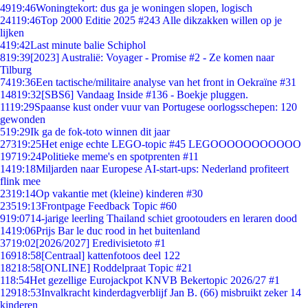
49
19:46
Woningtekort: dus ga je woningen slopen, logisch
241
19:46
Top 2000 Editie 2025 #243 Alle dikzakken willen op je
lijken
4
19:42
Last minute balie Schiphol
8
19:39
[2023] Australië: Voyager - Promise #2 - Ze komen naar
Tilburg
74
19:36
Een tactische/militaire analyse van het front in Oekraïne #31
148
19:32
[SBS6] Vandaag Inside #136 - Boekje pluggen.
11
19:29
Spaanse kust onder vuur van Portugese oorlogsschepen: 120
gewonden
5
19:29
Ik ga de fok-toto winnen dit jaar
273
19:25
Het enige echte LEGO-topic #45 LEGOOOOOOOOOOO
197
19:24
Politieke meme's en spotprenten #11
14
19:18
Miljarden naar Europese AI-start-ups: Nederland profiteert
flink mee
23
19:14
Op vakantie met (kleine) kinderen #30
235
19:13
Frontpage Feedback Topic #60
9
19:07
14-jarige leerling Thailand schiet grootouders en leraren dood
14
19:06
Prijs Bar le duc rood in het buitenland
37
19:02
[2026/2027] Eredivisietoto #1
169
18:58
[Centraal] kattenfotoos deel 122
182
18:58
[ONLINE] Roddelpraat Topic #21
1
18:54
Het gezellige Eurojackpot KNVB Bekertopic 2026/27 #1
129
18:53
Invalkracht kinderdagverblijf Jan B. (66) misbruikt zeker 14
kinderen