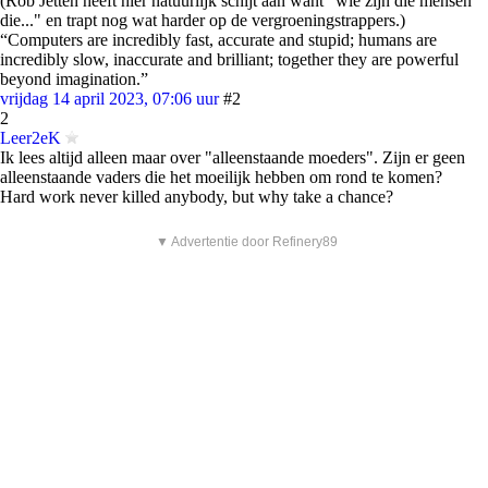
(Rob Jetten heeft hier natuurlijk schijt aan want "wie zijn die mensen
die..." en trapt nog wat harder op de vergroeningstrappers.)
“Computers are incredibly fast, accurate and stupid; humans are
incredibly slow, inaccurate and brilliant; together they are powerful
beyond imagination.”
vrijdag 14 april 2023, 07:06 uur
#2
2
Leer2eK
Ik lees altijd alleen maar over "alleenstaande moeders". Zijn er geen
alleenstaande vaders die het moeilijk hebben om rond te komen?
Hard work never killed anybody, but why take a chance?
▼ Advertentie door Refinery89