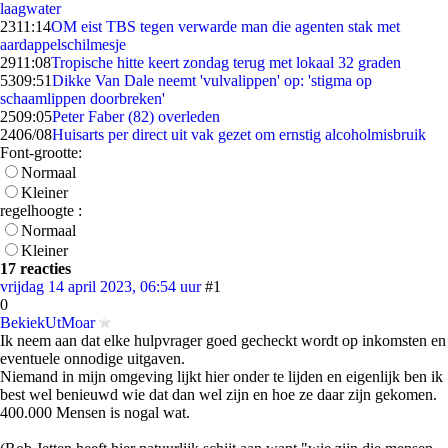
laagwater
23
11:14
OM eist TBS tegen verwarde man die agenten stak met
aardappelschilmesje
29
11:08
Tropische hitte keert zondag terug met lokaal 32 graden
53
09:51
Dikke Van Dale neemt 'vulvalippen' op: 'stigma op
schaamlippen doorbreken'
25
09:05
Peter Faber (82) overleden
24
06/08
Huisarts per direct uit vak gezet om ernstig alcoholmisbruik
Font-grootte:
Normaal
Kleiner
regelhoogte :
Normaal
Kleiner
17 reacties
vrijdag 14 april 2023, 06:54 uur
#1
0
BekiekUtMoar
Ik neem aan dat elke hulpvrager goed gecheckt wordt op inkomsten en
eventuele onnodige uitgaven.
Niemand in mijn omgeving lijkt hier onder te lijden en eigenlijk ben ik
best wel benieuwd wie dat dan wel zijn en hoe ze daar zijn gekomen.
400.000 Mensen is nogal wat.