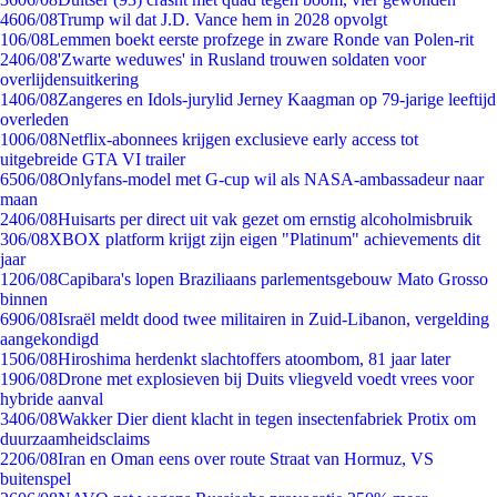
46
06/08
Trump wil dat J.D. Vance hem in 2028 opvolgt
1
06/08
Lemmen boekt eerste profzege in zware Ronde van Polen-rit
24
06/08
'Zwarte weduwes' in Rusland trouwen soldaten voor
overlijdensuitkering
14
06/08
Zangeres en Idols-jurylid Jerney Kaagman op 79-jarige leeftijd
overleden
10
06/08
Netflix-abonnees krijgen exclusieve early access tot
uitgebreide GTA VI trailer
65
06/08
Onlyfans-model met G-cup wil als NASA-ambassadeur naar
maan
24
06/08
Huisarts per direct uit vak gezet om ernstig alcoholmisbruik
3
06/08
XBOX platform krijgt zijn eigen "Platinum" achievements dit
jaar
12
06/08
Capibara's lopen Braziliaans parlementsgebouw Mato Grosso
binnen
69
06/08
Israël meldt dood twee militairen in Zuid-Libanon, vergelding
aangekondigd
15
06/08
Hiroshima herdenkt slachtoffers atoombom, 81 jaar later
19
06/08
Drone met explosieven bij Duits vliegveld voedt vrees voor
hybride aanval
34
06/08
Wakker Dier dient klacht in tegen insectenfabriek Protix om
duurzaamheidsclaims
22
06/08
Iran en Oman eens over route Straat van Hormuz, VS
buitenspel