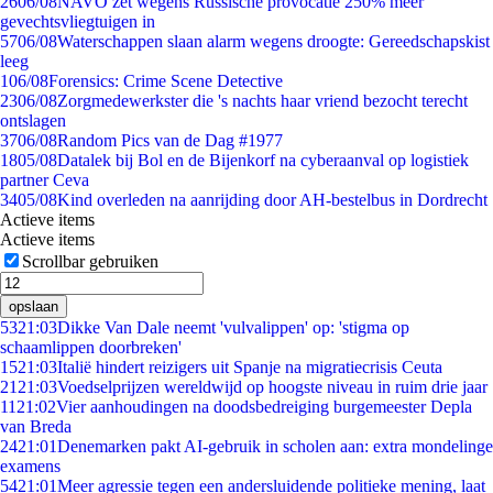
26
06/08
NAVO zet wegens Russische provocatie 250% meer
gevechtsvliegtuigen in
57
06/08
Waterschappen slaan alarm wegens droogte: Gereedschapskist
leeg
1
06/08
Forensics: Crime Scene Detective
23
06/08
Zorgmedewerkster die 's nachts haar vriend bezocht terecht
ontslagen
37
06/08
Random Pics van de Dag #1977
18
05/08
Datalek bij Bol en de Bijenkorf na cyberaanval op logistiek
partner Ceva
34
05/08
Kind overleden na aanrijding door AH-bestelbus in Dordrecht
Actieve items
Actieve items
Scrollbar gebruiken
opslaan
53
21:03
Dikke Van Dale neemt 'vulvalippen' op: 'stigma op
schaamlippen doorbreken'
15
21:03
Italië hindert reizigers uit Spanje na migratiecrisis Ceuta
21
21:03
Voedselprijzen wereldwijd op hoogste niveau in ruim drie jaar
11
21:02
Vier aanhoudingen na doodsbedreiging burgemeester Depla
van Breda
24
21:01
Denemarken pakt AI-gebruik in scholen aan: extra mondelinge
examens
54
21:01
Meer agressie tegen een andersluidende politieke mening, laat