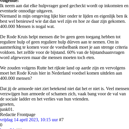
volgende:
Ik neem aan dat elke hulpvrager goed gecheckt wordt op inkomsten en
eventuele onnodige uitgaven.
Niemand in mijn omgeving lijkt hier onder te lijden en eigenlijk ben ik
best wel benieuwd wie dat dan wel zijn en hoe ze daar zijn gekomen.
400.000 Mensen is nogal wat.
De Rode Kruis helpt mensen die bv geen geen toegang hebben tot
reguliere hulp of geen reguliere hulp dúrven aan te nemen. Om in
aanmerking te komen voor de voedselbank moet je aan strenge criteria
voldoen. het zelfde voor de bijstand. 60% van de bijstandsaanvragen
word afgewezen maar die mensen moeten toch eten.
We zouden volgens Rutte het rijkste land op aarde zijn en vervolgens
moet het Rode Kruis hier in Nederland voedsel komen uitdelen aan
400.000 mensen?
Dat jij de armoede niet ziet betekend niet dat het er niet is. Veel mensen
verzwijgen hun armoede of schamen zich, vaak bang voor de val van
de sociale ladder en het verlies van hun vrienden.
groeten,
junk01.
Redactie Frontpage
vrijdag 14 april 2023, 10:15 uur
#7
0