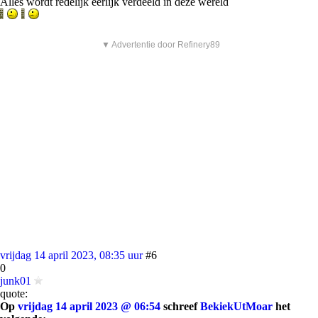
Alles wordt redelijk eerlijk verdeeld in deze wereld
▼ Advertentie door Refinery89
vrijdag 14 april 2023, 08:35 uur
#6
0
junk01
quote:
Op
vrijdag 14 april 2023 @ 06:54
schreef
BekiekUtMoar
het