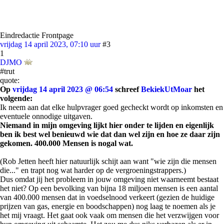
Eindredactie Frontpage
vrijdag 14 april 2023, 07:10 uur
#3
1
DJMO
#trut
quote:
Op
vrijdag 14 april 2023 @ 06:54
schreef
BekiekUtMoar
het
volgende:
Ik neem aan dat elke hulpvrager goed gecheckt wordt op inkomsten en
eventuele onnodige uitgaven.
Niemand in mijn omgeving lijkt hier onder te lijden en eigenlijk
ben ik best wel benieuwd wie dat dan wel zijn en hoe ze daar zijn
gekomen. 400.000 Mensen is nogal wat.
(Rob Jetten heeft hier natuurlijk schijt aan want "wie zijn die mensen
die..." en trapt nog wat harder op de vergroeningstrappers.)
Dus omdat jij het probleem in jouw omgeving niet waarneemt bestaat
het niet? Op een bevolking van bijna 18 miljoen mensen is een aantal
van 400.000 mensen dat in voedselnood verkeert (gezien de huidige
prijzen van gas, energie en boodschappen) nog laag te noemen als je
het mij vraagt. Het gaat ook vaak om mensen die het verzwijgen voor