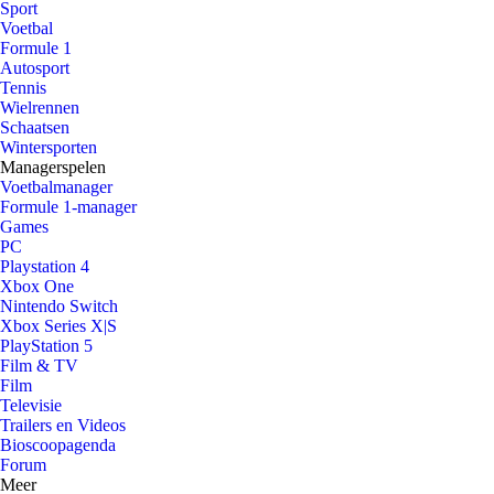
Sport
Voetbal
Formule 1
Autosport
Tennis
Wielrennen
Schaatsen
Wintersporten
Managerspelen
Voetbalmanager
Formule 1-manager
Games
PC
Playstation 4
Xbox One
Nintendo Switch
Xbox Series X|S
PlayStation 5
Film & TV
Film
Televisie
Trailers en Videos
Bioscoopagenda
Forum
Meer