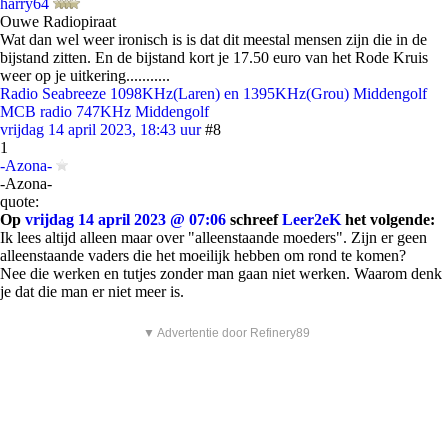
harry64
Ouwe Radiopiraat
Wat dan wel weer ironisch is is dat dit meestal mensen zijn die in de
bijstand zitten. En de bijstand kort je 17.50 euro van het Rode Kruis
weer op je uitkering...........
Radio Seabreeze 1098KHz(Laren) en 1395KHz(Grou) Middengolf
MCB radio 747KHz Middengolf
vrijdag 14 april 2023, 18:43 uur
#8
1
-Azona-
-Azona-
quote:
Op
vrijdag 14 april 2023 @ 07:06
schreef
Leer2eK
het volgende:
Ik lees altijd alleen maar over "alleenstaande moeders". Zijn er geen
alleenstaande vaders die het moeilijk hebben om rond te komen?
Nee die werken en tutjes zonder man gaan niet werken. Waarom denk
je dat die man er niet meer is.
▼ Advertentie door Refinery89