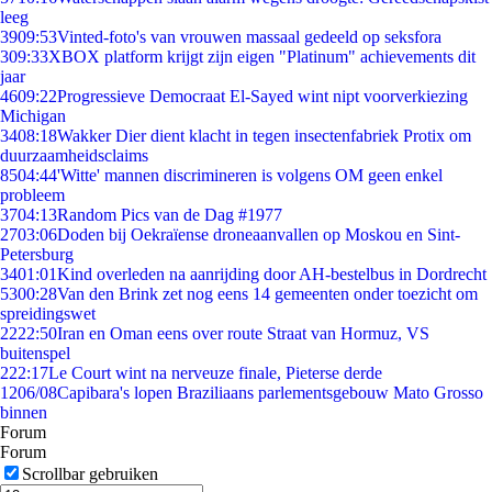
leeg
39
09:53
Vinted-foto's van vrouwen massaal gedeeld op seksfora
3
09:33
XBOX platform krijgt zijn eigen "Platinum" achievements dit
jaar
46
09:22
Progressieve Democraat El-Sayed wint nipt voorverkiezing
Michigan
34
08:18
Wakker Dier dient klacht in tegen insectenfabriek Protix om
duurzaamheidsclaims
85
04:44
'Witte' mannen discrimineren is volgens OM geen enkel
probleem
37
04:13
Random Pics van de Dag #1977
27
03:06
Doden bij Oekraïense droneaanvallen op Moskou en Sint-
Petersburg
34
01:01
Kind overleden na aanrijding door AH-bestelbus in Dordrecht
53
00:28
Van den Brink zet nog eens 14 gemeenten onder toezicht om
spreidingswet
22
22:50
Iran en Oman eens over route Straat van Hormuz, VS
buitenspel
2
22:17
Le Court wint na nerveuze finale, Pieterse derde
12
06/08
Capibara's lopen Braziliaans parlementsgebouw Mato Grosso
binnen
Forum
Forum
Scrollbar gebruiken