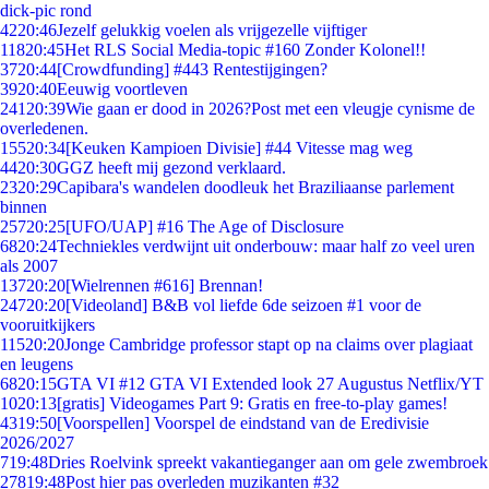
dick-pic rond
42
20:46
Jezelf gelukkig voelen als vrijgezelle vijftiger
118
20:45
Het RLS Social Media-topic #160 Zonder Kolonel!!
37
20:44
[Crowdfunding] #443 Rentestijgingen?
39
20:40
Eeuwig voortleven
241
20:39
Wie gaan er dood in 2026?Post met een vleugje cynisme de
overledenen.
155
20:34
[Keuken Kampioen Divisie] #44 Vitesse mag weg
44
20:30
GGZ heeft mij gezond verklaard.
23
20:29
Capibara's wandelen doodleuk het Braziliaanse parlement
binnen
257
20:25
[UFO/UAP] #16 The Age of Disclosure
68
20:24
Techniekles verdwijnt uit onderbouw: maar half zo veel uren
als 2007
137
20:20
[Wielrennen #616] Brennan!
247
20:20
[Videoland] B&B vol liefde 6de seizoen #1 voor de
vooruitkijkers
115
20:20
Jonge Cambridge professor stapt op na claims over plagiaat
en leugens
68
20:15
GTA VI #12 GTA VI Extended look 27 Augustus Netflix/YT
10
20:13
[gratis] Videogames Part 9: Gratis en free-to-play games!
43
19:50
[Voorspellen] Voorspel de eindstand van de Eredivisie
2026/2027
7
19:48
Dries Roelvink spreekt vakantieganger aan om gele zwembroek
278
19:48
Post hier pas overleden muzikanten #32