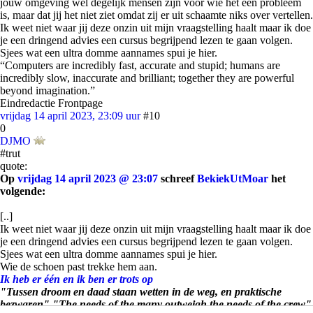
jouw omgeving wel degelijk mensen zijn voor wie het een probleem
is, maar dat jij het niet ziet omdat zij er uit schaamte niks over vertellen.
Ik weet niet waar jij deze onzin uit mijn vraagstelling haalt maar ik doe
je een dringend advies een cursus begrijpend lezen te gaan volgen.
Sjees wat een ultra domme aannames spui je hier.
“Computers are incredibly fast, accurate and stupid; humans are
incredibly slow, inaccurate and brilliant; together they are powerful
beyond imagination.”
Eindredactie Frontpage
vrijdag 14 april 2023, 23:09 uur
#10
0
DJMO
#trut
quote:
Op
vrijdag 14 april 2023 @ 23:07
schreef
BekiekUtMoar
het
volgende:
[..]
Ik weet niet waar jij deze onzin uit mijn vraagstelling haalt maar ik doe
je een dringend advies een cursus begrijpend lezen te gaan volgen.
Sjees wat een ultra domme aannames spui je hier.
Wie de schoen past trekke hem aan.
Ik heb er één en ik ben er trots op
"Tussen droom en daad staan wetten in de weg, en praktische
bezwaren" "The needs of the many outweigh the needs of the crew"