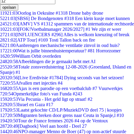
opslaan
119
21:03
Oorlog in Oekraïne #1318 Drone baby drone
52
21:03
[SBS6] De Bondgenoten #318 Een klein kusje moet kunnen
245
21:03
[AMV] VS #1312 spammers van de internationale rechtsorde
102
21:03
[FOK!Voetbalmanager 2026/2027] #1 We zijn er weer
27
21:03
[INFLUENCERS #296] Alles is welkom kneuzing of breuk
28
21:02
[ATP Tour] #169 Tosti Tallon back on fire
62
21:00
Aanbrengen mechanische ventilatie zinvol in oud huis?
172
21:00
Wat is jullie binnenhuistemperatuur? #81 Horrorzomer
16
20:59
William Orbit overleden
248
20:58
Afbeeldingen die je gemaakt hebt met AI
255
20:58
Totale zonsverduistering 12-08-2026 (Groenland, IJsland en
Spanje) #1
203
20:56
[Live Eredivisie #1784] Dying seconds van het seizoen!
72
20:55
Afvallen met injecties #4
168
20:55
Ajax is een parodie op een voetbalclub #7 Vuurwerkjes
7
20:54
Opmerkelijke foto's van Funda #243
159
20:53
Via Pecunia - Het geld ligt op straat! #2
229
20:53
Israel en Gaza #17
179
20:53
Laatst gekochte CD/LP/MuziekDVD deel 75 | koopjes
127
20:50
Migranten breken door grens naar Ceuta in Spanje,l #10
194
20:50
Tour de France femmes 2026 #4 op de Ventoux
287
20:49
[Dagboek] Veel aan hoofd - Deel 27
144
20:46
NPO-manager Menno de Boer (47) op non-actief stuurde