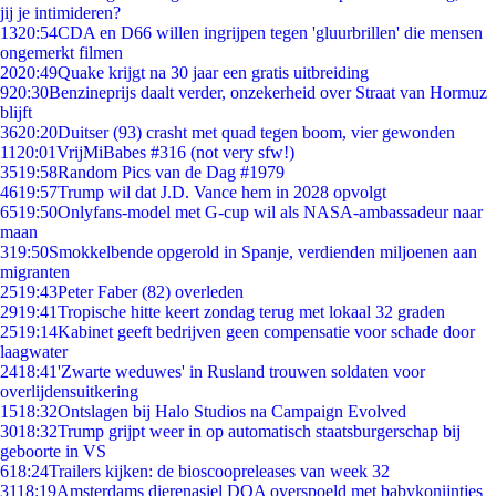
jij je intimideren?
13
20:54
CDA en D66 willen ingrijpen tegen 'gluurbrillen' die mensen
ongemerkt filmen
20
20:49
Quake krijgt na 30 jaar een gratis uitbreiding
9
20:30
Benzineprijs daalt verder, onzekerheid over Straat van Hormuz
blijft
36
20:20
Duitser (93) crasht met quad tegen boom, vier gewonden
11
20:01
VrijMiBabes #316 (not very sfw!)
35
19:58
Random Pics van de Dag #1979
46
19:57
Trump wil dat J.D. Vance hem in 2028 opvolgt
65
19:50
Onlyfans-model met G-cup wil als NASA-ambassadeur naar
maan
3
19:50
Smokkelbende opgerold in Spanje, verdienden miljoenen aan
migranten
25
19:43
Peter Faber (82) overleden
29
19:41
Tropische hitte keert zondag terug met lokaal 32 graden
25
19:14
Kabinet geeft bedrijven geen compensatie voor schade door
laagwater
24
18:41
'Zwarte weduwes' in Rusland trouwen soldaten voor
overlijdensuitkering
15
18:32
Ontslagen bij Halo Studios na Campaign Evolved
30
18:32
Trump grijpt weer in op automatisch staatsburgerschap bij
geboorte in VS
6
18:24
Trailers kijken: de bioscoopreleases van week 32
31
18:19
Amsterdams dierenasiel DOA overspoeld met babykonijntjes