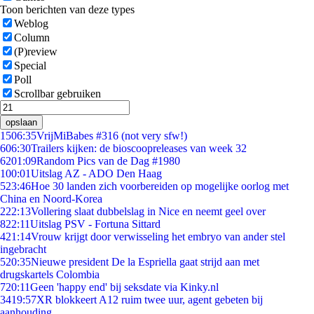
Toon berichten van deze types
Weblog
Column
(P)review
Special
Poll
Scrollbar gebruiken
opslaan
15
06:35
VrijMiBabes #316 (not very sfw!)
6
06:30
Trailers kijken: de bioscoopreleases van week 32
62
01:09
Random Pics van de Dag #1980
1
00:01
Uitslag AZ - ADO Den Haag
5
23:46
Hoe 30 landen zich voorbereiden op mogelijke oorlog met
China en Noord-Korea
2
22:13
Vollering slaat dubbelslag in Nice en neemt geel over
8
22:11
Uitslag PSV - Fortuna Sittard
4
21:14
Vrouw krijgt door verwisseling het embryo van ander stel
ingebracht
5
20:35
Nieuwe president De la Espriella gaat strijd aan met
drugskartels Colombia
7
20:11
Geen 'happy end' bij seksdate via Kinky.nl
34
19:57
XR blokkeert A12 ruim twee uur, agent gebeten bij
aanhouding