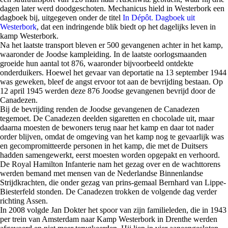
dagen later werd doodgeschoten. Mechanicus hield in Westerbork een
dagboek bij, uitgegeven onder de titel
In Dépôt. Dagboek uit
Westerbork
, dat een indringende blik biedt op het dagelijks leven in
kamp Westerbork.
Na het laatste transport bleven er 500 gevangenen achter in het kamp,
waaronder de Joodse kampleiding. In de laatste oorlogsmaanden
groeide hun aantal tot 876, waaronder bijvoorbeeld ontdekte
onderduikers. Hoewel het gevaar van deportatie na 13 september 1944
was geweken, bleef de angst ervoor tot aan de bevrijding bestaan. Op
12 april 1945 werden deze 876 Joodse gevangenen bevrijd door de
Canadezen.
Bij de bevrijding renden de Joodse gevangenen de Canadezen
tegemoet. De Canadezen deelden sigaretten en chocolade uit, maar
daarna moesten de bewoners terug naar het kamp en daar tot nader
order blijven, omdat de omgeving van het kamp nog te gevaarlijk was
en gecompromitteerde personen in het kamp, die met de Duitsers
hadden samengewerkt, eerst moesten worden opgepakt en verhoord.
De Royal Hamilton Infanterie nam het gezag over en de wachttorens
werden bemand met mensen van de Nederlandse Binnenlandse
Strijdkrachten, die onder gezag van prins-gemaal Bernhard van Lippe-
Biesterfeld stonden. De Canadezen trokken de volgende dag verder
richting Assen.
In 2008 volgde Jan Dokter het spoor van zijn familieleden, die in 1943
per trein van Amsterdam naar Kamp Westerbork in Drenthe werden