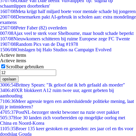
57
07/08
Dikke Van Dale neemt 'vulvalippen' op: 'stigma op
schaamlippen doorbreken'
16
07/08
Meta krijgt half miljard boete voor mentale schade bij jongeren
20
07/08
Denemarken pakt AI-gebruik in scholen aan: extra mondelinge
examens
25
07/08
Peter Faber (82) overleden
0
07/08
Ajax veel te sterk voor Shelbourne, maar houdt schade beperkt
1
07/08
Nieuwkomers schitteren bij ruime Europese zege FC Twente
19
07/08
Random Pics van de Dag #1978
15
06/08
Ontslagen bij Halo Studios na Campaign Evolved
Actieve items
Actieve items
Scrollbar gebruiken
opslaan
30
06:54
Britney Spears: "Ik geloof dat ik heb gefaald als moeder"
34
06:49
XR blokkeert A12 ruim twee uur, agent gebeten bij
aanhouding
71
06:36
Meer agressie tegen een andersluidende politieke mening, laat
jij je intimideren?
47
05:37
PostNL-bezorger steekt bewoner na ruzie over pakket
5
05:37
Hoe 30 landen zich voorbereiden op mogelijke oorlog met
China en Noord-Korea
11
05:35
Broer 135 keer gestoken en gesneden: zes jaar cel en tbs voor
doodslag Gouda