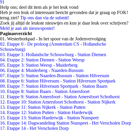
91
Help ons; deel dit item als je het leuk vond
Heb je een leuk of interessant bericht gevonden dat je graag op FOK!
terug ziet?
Tip ons dan via de submit!
Zoek jij altijd de leukste nieuwtjes en kun je daar leuk over schrijven?
Meld je aan als nieuwsposter!
Paginaoverzicht
01. Westerborkpad - In het spoor van de Jodenvervolging
02. Etappe 0 - De proloog (Amsterdam CS - Hollandsche
Schouwburg)
03. Etappe 1: Hollandsche Schouwburg - Station Diemen
04. Etappe 2: Station Diemen - Station Weesp
05. Etappe 3: Station Weesp - Muiderberg
06. Etappe 4: Muiderberg - Naarden-Bussum
07. Etappe 5: Station Naarden-Bussum - Station Hilversum
08. Etappe 6: Station Hilversum - Station Hilversum Sportpark
09. Etappe 7: Station Hilversum Sportpark - Station Baarn
10. Etappe 8: Station Baarn - Station Amersfoort
11. Etappe 9: Station Amersfoort - Station Amersfoort Schothorst
12. Etappe 10: Station Amersfoort Schothorst - Station Nijkerk
13. Etappe 11: Station Nijkerk - Station Putten
14. Etappe 12: Station Putten - Station Harderwijk
15. Etappe 13: Station Harderwijk - Station Nunspeet
16. Etappe 14: Dagwandeling Station Nunspeet - Het Verscholen Dorp
17. Etappe 14 - Het Verscholen Dorp