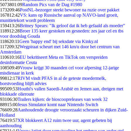
50738
01:09
Random Pics van de Dag #1980
1732
09:46
PostNL-bezorger steekt bewoner na ruzie over pakket
1678
12:42
VS: kans op Russische aanval op NAVO-land groeit,
munitietekort wordt probleem
1594
13:26
Britney Spears: "Ik geloof dat ik heb gefaald als moeder"
1189
12:28
Broer 135 keer gestoken en gesneden: zes jaar cel en tbs
voor doodslag Gouda
1186
20:11
Geen 'happy end' bij seksdate via Kinky.nl
1172
09:32
Wegpiraat scheurt met 146 km/u door het centrum van
Amsterdam
1106
10:16
EU bekritiseert Meta en TikTok om verspreiden
desinformatie Ceuta
1085
09:49
Vrouw krijgt 30 maanden cel voor afpersing 12-jarige
misdienaar in kerk
998
12:17
RIVM vindt PFAS in al de geteste moedermelk,
borstvoeding blijft advies
995
09:53
Houthi's vallen Saoedi-Arabië en Jemen aan, dreigen met
blokkade olieroute
931
06:30
Trailers kijken: de bioscoopreleases van week 32
889
15:00
Jesus Simulator komt naar Nintendo Switch
766
09:28
Aanhoudende droogte veroorzaakt scheuren in dijken Zuid-
Holland
764
19:57
XR blokkeert A12 ruim twee uur, agent gebeten bij
aanhouding
679
21:14
Vrouw krijgt door verwisseling het embryo van ander stel