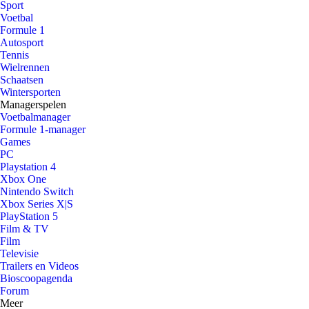
Sport
Voetbal
Formule 1
Autosport
Tennis
Wielrennen
Schaatsen
Wintersporten
Managerspelen
Voetbalmanager
Formule 1-manager
Games
PC
Playstation 4
Xbox One
Nintendo Switch
Xbox Series X|S
PlayStation 5
Film & TV
Film
Televisie
Trailers en Videos
Bioscoopagenda
Forum
Meer