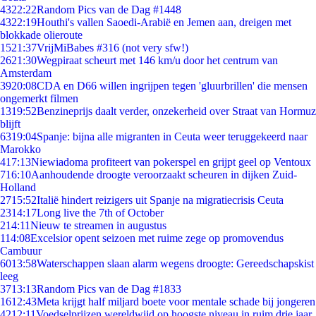
43
22:22
Random Pics van de Dag #1448
43
22:19
Houthi's vallen Saoedi-Arabië en Jemen aan, dreigen met
blokkade olieroute
15
21:37
VrijMiBabes #316 (not very sfw!)
26
21:30
Wegpiraat scheurt met 146 km/u door het centrum van
Amsterdam
39
20:08
CDA en D66 willen ingrijpen tegen 'gluurbrillen' die mensen
ongemerkt filmen
13
19:52
Benzineprijs daalt verder, onzekerheid over Straat van Hormuz
blijft
63
19:04
Spanje: bijna alle migranten in Ceuta weer teruggekeerd naar
Marokko
4
17:13
Niewiadoma profiteert van pokerspel en grijpt geel op Ventoux
7
16:10
Aanhoudende droogte veroorzaakt scheuren in dijken Zuid-
Holland
27
15:52
Italië hindert reizigers uit Spanje na migratiecrisis Ceuta
23
14:17
Long live the 7th of October
2
14:11
Nieuw te streamen in augustus
1
14:08
Excelsior opent seizoen met ruime zege op promovendus
Cambuur
60
13:58
Waterschappen slaan alarm wegens droogte: Gereedschapskist
leeg
37
13:13
Random Pics van de Dag #1833
16
12:43
Meta krijgt half miljard boete voor mentale schade bij jongeren
42
12:11
Voedselprijzen wereldwijd op hoogste niveau in ruim drie jaar