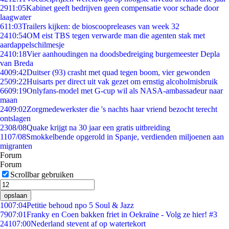
29
11:05
Kabinet geeft bedrijven geen compensatie voor schade door
laagwater
6
11:03
Trailers kijken: de bioscoopreleases van week 32
24
10:54
OM eist TBS tegen verwarde man die agenten stak met
aardappelschilmesje
24
10:18
Vier aanhoudingen na doodsbedreiging burgemeester Depla
van Breda
40
09:42
Duitser (93) crasht met quad tegen boom, vier gewonden
25
09:22
Huisarts per direct uit vak gezet om ernstig alcoholmisbruik
66
09:19
Onlyfans-model met G-cup wil als NASA-ambassadeur naar
maan
24
09:02
Zorgmedewerkster die 's nachts haar vriend bezocht terecht
ontslagen
23
08/08
Quake krijgt na 30 jaar een gratis uitbreiding
11
07/08
Smokkelbende opgerold in Spanje, verdienden miljoenen aan
migranten
Forum
Forum
Scrollbar gebruiken
opslaan
10
07:04
Petitie behoud npo 5 Soul & Jazz
79
07:01
Franky en Coen bakken friet in Oekraïne - Volg ze hier! #3
241
07:00
Nederland stevent af op watertekort