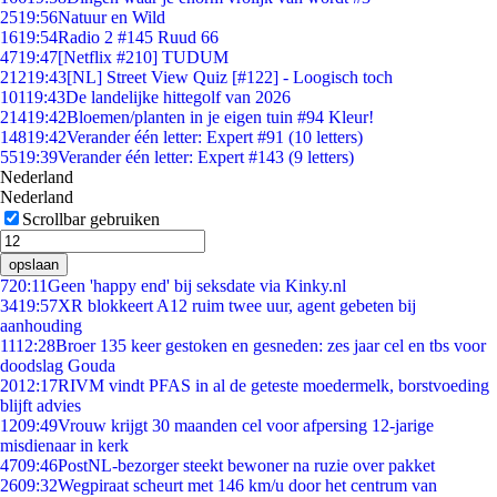
25
19:56
Natuur en Wild
16
19:54
Radio 2 #145 Ruud 66
47
19:47
[Netflix #210] TUDUM
212
19:43
[NL] Street View Quiz [#122] - Loogisch toch
101
19:43
De landelijke hittegolf van 2026
214
19:42
Bloemen/planten in je eigen tuin #94 Kleur!
148
19:42
Verander één letter: Expert #91 (10 letters)
55
19:39
Verander één letter: Expert #143 (9 letters)
Nederland
Nederland
Scrollbar gebruiken
opslaan
7
20:11
Geen 'happy end' bij seksdate via Kinky.nl
34
19:57
XR blokkeert A12 ruim twee uur, agent gebeten bij
aanhouding
11
12:28
Broer 135 keer gestoken en gesneden: zes jaar cel en tbs voor
doodslag Gouda
20
12:17
RIVM vindt PFAS in al de geteste moedermelk, borstvoeding
blijft advies
12
09:49
Vrouw krijgt 30 maanden cel voor afpersing 12-jarige
misdienaar in kerk
47
09:46
PostNL-bezorger steekt bewoner na ruzie over pakket
26
09:32
Wegpiraat scheurt met 146 km/u door het centrum van