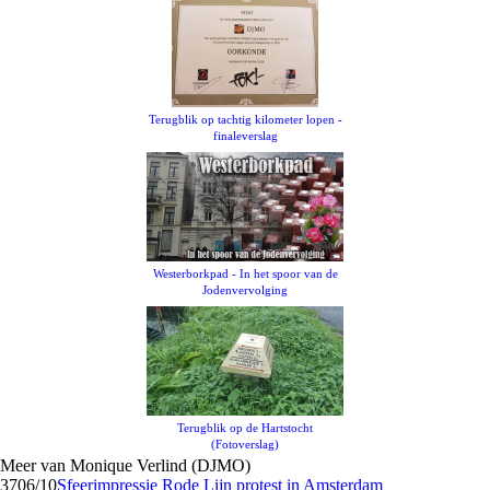
Terugblik op tachtig kilometer lopen -
finaleverslag
Westerborkpad - In het spoor van de
Jodenvervolging
Terugblik op de Hartstocht
(Fotoverslag)
Meer van Monique Verlind (DJMO)
37
06/10
Sfeerimpressie Rode Lijn protest in Amsterdam