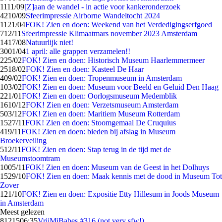
11
11/09
[Z]aan de wandel - in actie voor kankeronderzoek
42
10/09
Sfeerimpressie Airborne Wandeltocht 2024
11
21/04
FOK! Zien en doen: Weekend van het Verdedigingserfgoed
7
12/11
Sfeerimpressie Klimaatmars november 2023 Amsterdam
14
17/08
Natuurlijk niet!
30
01/04
1 april: alle grappen verzamelen!!
2
25/02
FOK! Zien en doen: Historisch Museum Haarlemmermeer
25
18/02
FOK! Zien en doen: Kasteel De Haar
4
09/02
FOK! Zien en doen: Tropenmuseum in Amsterdam
1
03/02
FOK! Zien en doen: Museum voor Beeld en Geluid Den Haag
2
21/01
FOK! Zien en doen: Oorlogsmuseum Medemblik
16
10/12
FOK! Zien en doen: Verzetsmuseum Amsterdam
5
03/12
FOK! Zien en doen: Maritiem Museum Rotterdam
15
27/11
FOK! Zien en doen: Stoomgemaal De Cruquius
4
19/11
FOK! Zien en doen: bieden bij afslag in Museum
Broekerveiling
5
12/11
FOK! Zien en doen: Stap terug in de tijd met de
Museumstoomtram
10
05/11
FOK! Zien en doen: Museum van de Geest in het Dolhuys
15
29/10
FOK! Zien en doen: Maak kennis met de dood in Museum Tot
Zover
1
21/10
FOK! Zien en doen: Expositie Etty Hillesum in Joods Museum
in Amsterdam
Meest gelezen
81215
06:35
VrijMiBabes #316 (not very sfw!)