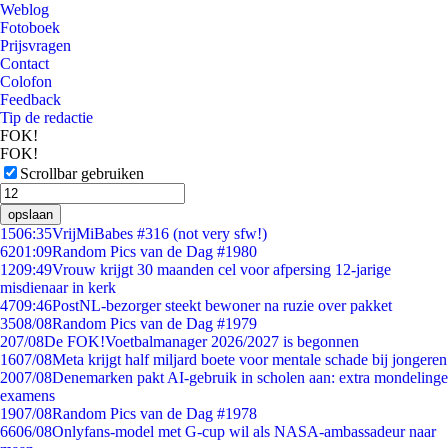
Weblog
Fotoboek
Prijsvragen
Contact
Colofon
Feedback
Tip de redactie
FOK!
FOK!
Scrollbar gebruiken
opslaan
15
06:35
VrijMiBabes #316 (not very sfw!)
62
01:09
Random Pics van de Dag #1980
12
09:49
Vrouw krijgt 30 maanden cel voor afpersing 12-jarige
misdienaar in kerk
47
09:46
PostNL-bezorger steekt bewoner na ruzie over pakket
35
08/08
Random Pics van de Dag #1979
2
07/08
De FOK!Voetbalmanager 2026/2027 is begonnen
16
07/08
Meta krijgt half miljard boete voor mentale schade bij jongeren
20
07/08
Denemarken pakt AI-gebruik in scholen aan: extra mondelinge
examens
19
07/08
Random Pics van de Dag #1978
66
06/08
Onlyfans-model met G-cup wil als NASA-ambassadeur naar