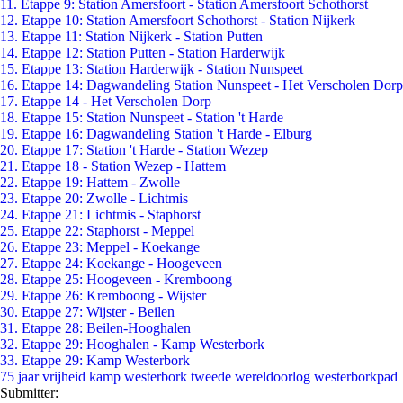
11. Etappe 9: Station Amersfoort - Station Amersfoort Schothorst
12. Etappe 10: Station Amersfoort Schothorst - Station Nijkerk
13. Etappe 11: Station Nijkerk - Station Putten
14. Etappe 12: Station Putten - Station Harderwijk
15. Etappe 13: Station Harderwijk - Station Nunspeet
16. Etappe 14: Dagwandeling Station Nunspeet - Het Verscholen Dorp
17. Etappe 14 - Het Verscholen Dorp
18. Etappe 15: Station Nunspeet - Station 't Harde
19. Etappe 16: Dagwandeling Station 't Harde - Elburg
20. Etappe 17: Station 't Harde - Station Wezep
21. Etappe 18 - Station Wezep - Hattem
22. Etappe 19: Hattem - Zwolle
23. Etappe 20: Zwolle - Lichtmis
24. Etappe 21: Lichtmis - Staphorst
25. Etappe 22: Staphorst - Meppel
26. Etappe 23: Meppel - Koekange
27. Etappe 24: Koekange - Hoogeveen
28. Etappe 25: Hoogeveen - Kremboong
29. Etappe 26: Kremboong - Wijster
30. Etappe 27: Wijster - Beilen
31. Etappe 28: Beilen-Hooghalen
32. Etappe 29: Hooghalen - Kamp Westerbork
33. Etappe 29: Kamp Westerbork
75 jaar vrijheid
kamp westerbork
tweede wereldoorlog
westerborkpad
Submitter: