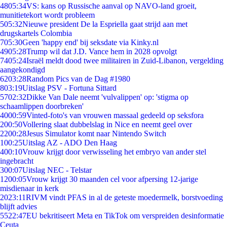
48
05:34
VS: kans op Russische aanval op NAVO-land groeit,
munitietekort wordt probleem
5
05:32
Nieuwe president De la Espriella gaat strijd aan met
drugskartels Colombia
7
05:30
Geen 'happy end' bij seksdate via Kinky.nl
49
05:28
Trump wil dat J.D. Vance hem in 2028 opvolgt
74
05:24
Israël meldt dood twee militairen in Zuid-Libanon, vergelding
aangekondigd
62
03:28
Random Pics van de Dag #1980
8
03:19
Uitslag PSV - Fortuna Sittard
57
02:32
Dikke Van Dale neemt 'vulvalippen' op: 'stigma op
schaamlippen doorbreken'
40
00:59
Vinted-foto's van vrouwen massaal gedeeld op seksfora
2
00:50
Vollering slaat dubbelslag in Nice en neemt geel over
22
00:28
Jesus Simulator komt naar Nintendo Switch
1
00:25
Uitslag AZ - ADO Den Haag
4
00:10
Vrouw krijgt door verwisseling het embryo van ander stel
ingebracht
3
00:07
Uitslag NEC - Telstar
12
00:05
Vrouw krijgt 30 maanden cel voor afpersing 12-jarige
misdienaar in kerk
20
23:11
RIVM vindt PFAS in al de geteste moedermelk, borstvoeding
blijft advies
55
22:47
EU bekritiseert Meta en TikTok om verspreiden desinformatie
Ceuta