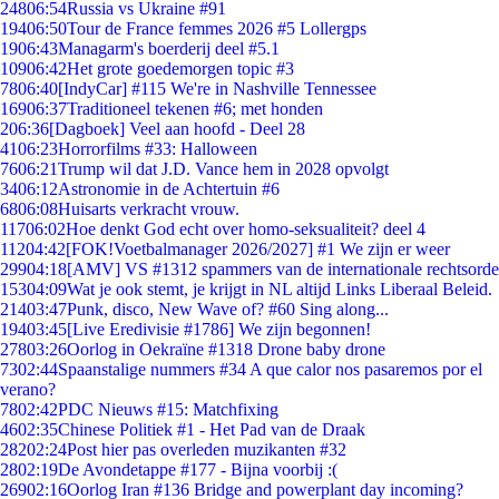
248
06:54
Russia vs Ukraine #91
194
06:50
Tour de France femmes 2026 #5 Lollergps
19
06:43
Managarm's boerderij deel #5.1
109
06:42
Het grote goedemorgen topic #3
78
06:40
[IndyCar] #115 We're in Nashville Tennessee
169
06:37
Traditioneel tekenen #6; met honden
2
06:36
[Dagboek] Veel aan hoofd - Deel 28
41
06:23
Horrorfilms #33: Halloween
76
06:21
Trump wil dat J.D. Vance hem in 2028 opvolgt
34
06:12
Astronomie in de Achtertuin #6
68
06:08
Huisarts verkracht vrouw.
117
06:02
Hoe denkt God echt over homo-seksualiteit? deel 4
112
04:42
[FOK!Voetbalmanager 2026/2027] #1 We zijn er weer
299
04:18
[AMV] VS #1312 spammers van de internationale rechtsorde
153
04:09
Wat je ook stemt, je krijgt in NL altijd Links Liberaal Beleid.
214
03:47
Punk, disco, New Wave of? #60 Sing along...
194
03:45
[Live Eredivisie #1786] We zijn begonnen!
278
03:26
Oorlog in Oekraïne #1318 Drone baby drone
73
02:44
Spaanstalige nummers #34 A que calor nos pasaremos por el
verano?
78
02:42
PDC Nieuws #15: Matchfixing
46
02:35
Chinese Politiek #1 - Het Pad van de Draak
282
02:24
Post hier pas overleden muzikanten #32
28
02:19
De Avondetappe #177 - Bijna voorbij :(
269
02:16
Oorlog Iran #136 Bridge and powerplant day incoming?