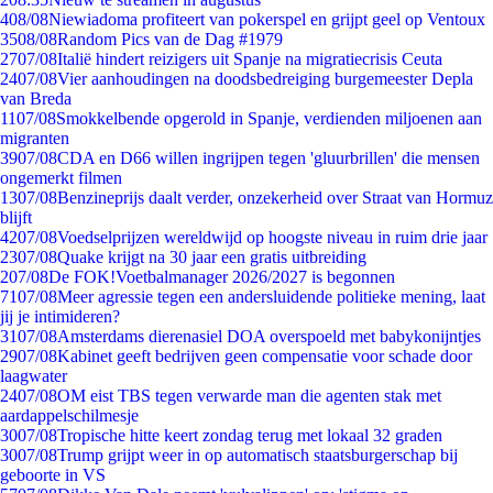
4
08/08
Niewiadoma profiteert van pokerspel en grijpt geel op Ventoux
35
08/08
Random Pics van de Dag #1979
27
07/08
Italië hindert reizigers uit Spanje na migratiecrisis Ceuta
24
07/08
Vier aanhoudingen na doodsbedreiging burgemeester Depla
van Breda
11
07/08
Smokkelbende opgerold in Spanje, verdienden miljoenen aan
migranten
39
07/08
CDA en D66 willen ingrijpen tegen 'gluurbrillen' die mensen
ongemerkt filmen
13
07/08
Benzineprijs daalt verder, onzekerheid over Straat van Hormuz
blijft
42
07/08
Voedselprijzen wereldwijd op hoogste niveau in ruim drie jaar
23
07/08
Quake krijgt na 30 jaar een gratis uitbreiding
2
07/08
De FOK!Voetbalmanager 2026/2027 is begonnen
71
07/08
Meer agressie tegen een andersluidende politieke mening, laat
jij je intimideren?
31
07/08
Amsterdams dierenasiel DOA overspoeld met babykonijntjes
29
07/08
Kabinet geeft bedrijven geen compensatie voor schade door
laagwater
24
07/08
OM eist TBS tegen verwarde man die agenten stak met
aardappelschilmesje
30
07/08
Tropische hitte keert zondag terug met lokaal 32 graden
30
07/08
Trump grijpt weer in op automatisch staatsburgerschap bij
geboorte in VS