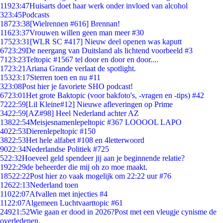
119
23:47
Huisarts doet haar werk onder invloed van alcohol
3
23:45
Podcasts
187
23:38
[Wielrennen #616] Brennan!
116
23:37
Vrouwen willen geen man meer #30
175
23:31
[WLR SC #417] Nieuw deel openen was kaputt
67
23:29
De neergang van Duitsland als lichtend voorbeeld #3
71
23:23
Teltopic #1567 tel door en door en door....
17
23:21
Ariana Grande verlaat de spotlight.
153
23:17
Sterren toen en nu #11
3
23:08
Post hier je favoriete SHO podcast!
67
23:01
Het grote Baktopic (voor bakfoto's, -vragen en -tips) #42
72
22:59
[Lil Kleine#12] Nieuwe afleveringen op Prime
34
22:59
[AZ#98] Heel Nederland achter AZ
138
22:54
Meisjesnamenlepeltopic #367 LOOOOL LAPO
40
22:53
Dierenlepeltopic #150
38
22:53
Het hele alfabet #108 en 4letterwoord
90
22:34
Nederlandse Politiek #725
5
22:32
Hoeveel geld spendeer jij aan je beginnende relatie?
19
22:29
de beheerder die mij oh zo moe maakt.
185
22:22
Post hier zo vaak mogelijk om 22:22 uur #76
126
22:13
Nederland toen
110
22:07
Afvallen met injecties #4
11
22:07
Algemeen Luchtvaarttopic #61
249
21:52
Wie gaan er dood in 2026?Post met een vleugje cynisme de
overledenen.