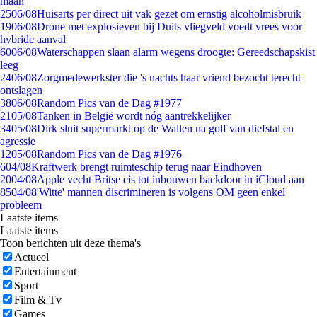
maan
25
06/08
Huisarts per direct uit vak gezet om ernstig alcoholmisbruik
19
06/08
Drone met explosieven bij Duits vliegveld voedt vrees voor
hybride aanval
60
06/08
Waterschappen slaan alarm wegens droogte: Gereedschapskist
leeg
24
06/08
Zorgmedewerkster die 's nachts haar vriend bezocht terecht
ontslagen
38
06/08
Random Pics van de Dag #1977
21
05/08
Tanken in België wordt nóg aantrekkelijker
34
05/08
Dirk sluit supermarkt op de Wallen na golf van diefstal en
agressie
12
05/08
Random Pics van de Dag #1976
6
04/08
Kraftwerk brengt ruimteschip terug naar Eindhoven
20
04/08
Apple vecht Britse eis tot inbouwen backdoor in iCloud aan
85
04/08
'Witte' mannen discrimineren is volgens OM geen enkel
probleem
Laatste items
Laatste items
Toon berichten uit deze thema's
Actueel
Entertainment
Sport
Film & Tv
Games