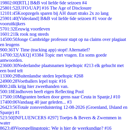
198
02:00
[RTL] B&B vol liefde 6de seizoen #4
258
01:52
[UFO/UAP] #16 The Age of Disclosure
121
01:45
Koopzegels sparen bij AH duurt straks 2x zo lang
259
01:40
[Videoland] B&B vol liefde 6de seizoen #1 voor de
vooruitkijkers
57
01:32
Eeuwig voortleven
16
01:21
Ik rook nog steeds
145
00:50
Jonge Cambridge professor stapt op na claims over plagiaat
en leugens
9
00:36
TV Time (tracking app) stopt! Alternatief?
147
00:32
[AKQ] #3384 Topic met vragen. En soms goede
antwoorden.
236
00:30
Nederlandse plaatsnamen lepeltopic #213 elk gehucht met
een bord telt
133
00:29
Buitenlandse steden lepeltopic #268
249
00:28
Voetballers lepel topic #16
8
00:24
Ik krijg hier zweethanden van.
5
00:18
Eindhoven heeft eigen Reflecting Pool
175
00:10
Migranten breken door grens naar Ceuta in Spanje,l #10
174
00:06
Vandaag 40 jaar geleden... #3
264
23:56
Totale zonsverduistering 12-08-2026 (Groenland, IJsland en
Spanje) #1
5
23:50
[INFLUENCERS #297] Toetjes & Bevers & Zwemmen in
water
86
23:49
Voorspellingstopic: Wie is hier de weerkundige? #16