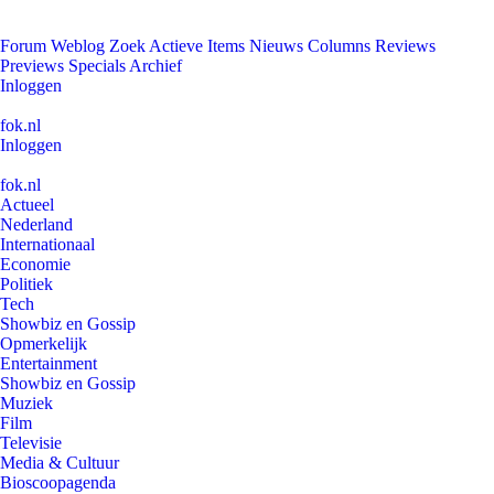
Forum
Weblog
Zoek
Actieve Items
Nieuws
Columns
Reviews
Previews
Specials
Archief
Inloggen
fok.nl
Inloggen
fok.nl
Actueel
Nederland
Internationaal
Economie
Politiek
Tech
Showbiz en Gossip
Opmerkelijk
Entertainment
Showbiz en Gossip
Muziek
Film
Televisie
Media & Cultuur
Bioscoopagenda