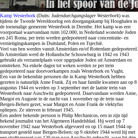
Kamp Westerbork
(Duits:
Judendurchgangslager Westerbork
) was
tijdens de Tweede Wereldoorlog een doorgangskamp bij Hooghalen in
de toenmalige gemeente Westerbork in Drenthe. Het kamp was een
voorportaal waarvandaan ruim 102.000, in Nederland wonende Joden
en 245 Roma, per trein werden gedeporteerd naar concentratie- en
vernietigingskampen in Duitsland, Polen en Tsjechië.
Veel van hen werden vanuit Amsterdam en/of Rotterdam gedeporteerd.
In Amsterdam werd de Hollandsche Schouwburg in 1942 en 1943
gebruikt als verzamelplaats voor opgepakte Joden uit Amsterdam en
omstreken. Na enkele dagen tot weken werden ze per trein
gedeporteerd naar doorvoerkampen zoals Westerbork en Vught.
Een van de bekendste personen die in Kamp Westerbork hebben
gezeten is natuurlijk Anne Frank. Zij en haar familie kwamen aan op 8
augustus 1944 en werden op 3 september met de laatste trein van
Westerbork naar Auschwitz gedeporteerd. Daarvandaan werden Anne,
Margot en Auguste in de nacht van 1 november op de trein naar
Bergen-Belsen gezet, waar Margot en Anne Frank de vlektyfus
opliepen. Ze stierven in februari 1945.
Een andere bekende persoon is Philip Mechanicus, een in zijn tijd
bekend journalist van het Algemeen Handelsblad. Hij werd op 7
november 1942 naar Westerbork afgevoerd en op 15 maart 1944 op
transport gesteld naar Bergen-Belsen; op 9 oktober 1944 werd hij met
een straftransport van 120 man naar Auschwitz gebracht, waar hij drie