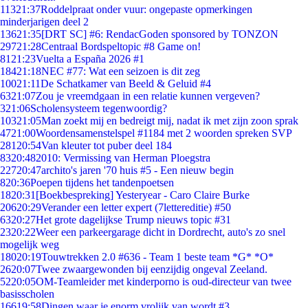
113
21:37
Roddelpraat onder vuur: ongepaste opmerkingen
minderjarigen deel 2
136
21:35
[DRT SC] #6: RendacGoden sponsored by TONZON
297
21:28
Centraal Bordspeltopic #8 Game on!
81
21:23
Vuelta a España 2026 #1
184
21:18
NEC #77: Wat een seizoen is dit zeg
100
21:11
De Schatkamer van Beeld & Geluid #4
63
21:07
Zou je vreemdgaan in een relatie kunnen vergeven?
3
21:06
Scholensysteem tegenwoordig?
103
21:05
Man zoekt mij en bedreigt mij, nadat ik met zijn zoon sprak
47
21:00
Woordensamenstelspel #1184 met 2 woorden spreken SVP
281
20:54
Van kleuter tot puber deel 184
83
20:48
2010: Vermissing van Herman Ploegstra
227
20:47
archito's jaren '70 huis #5 - Een nieuw begin
8
20:36
Poepen tijdens het tandenpoetsen
18
20:31
[Boekbespreking] Yesteryear - Caro Claire Burke
206
20:29
Verander een letter expert (7lettereditie) #50
63
20:27
Het grote dagelijkse Trump nieuws topic #31
23
20:22
Weer een parkeergarage dicht in Dordrecht, auto's zo snel
mogelijk weg
180
20:19
Touwtrekken 2.0 #636 - Team 1 beste team *G* *O*
26
20:07
Twee zwaargewonden bij eenzijdig ongeval Zeeland.
52
20:05
OM-Teamleider met kinderporno is oud-directeur van twee
basisscholen
166
19:58
Dingen waar je enorm vrolijk van wordt #3