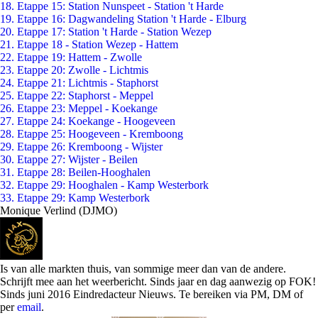
18. Etappe 15: Station Nunspeet - Station 't Harde
19. Etappe 16: Dagwandeling Station 't Harde - Elburg
20. Etappe 17: Station 't Harde - Station Wezep
21. Etappe 18 - Station Wezep - Hattem
22. Etappe 19: Hattem - Zwolle
23. Etappe 20: Zwolle - Lichtmis
24. Etappe 21: Lichtmis - Staphorst
25. Etappe 22: Staphorst - Meppel
26. Etappe 23: Meppel - Koekange
27. Etappe 24: Koekange - Hoogeveen
28. Etappe 25: Hoogeveen - Kremboong
29. Etappe 26: Kremboong - Wijster
30. Etappe 27: Wijster - Beilen
31. Etappe 28: Beilen-Hooghalen
32. Etappe 29: Hooghalen - Kamp Westerbork
33. Etappe 29: Kamp Westerbork
Monique Verlind (DJMO)
Is van alle markten thuis, van sommige meer dan van de andere.
Schrijft mee aan het weerbericht. Sinds jaar en dag aanwezig op FOK!
Sinds juni 2016 Eindredacteur Nieuws. Te bereiken via PM, DM of
per
email
.