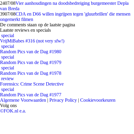
24
07/08
Vier aanhoudingen na doodsbedreiging burgemeester Depla
van Breda
39
07/08
CDA en D66 willen ingrijpen tegen 'gluurbrillen' die mensen
ongemerkt filmen
De comments staan op de laatste pagina
Laatste reviews en specials
special
VrijMiBabes #316 (not very sfw!)
special
Random Pics van de Dag #1980
special
Random Pics van de Dag #1979
special
Random Pics van de Dag #1978
review
Forensics: Crime Scene Detective
special
Random Pics van de Dag #1977
Algemene Voorwaarden
|
Privacy Policy
|
Cookievoorkeuren
Volg ons
©FOK.nl e.a.