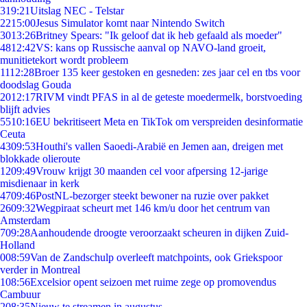
3
19:21
Uitslag NEC - Telstar
22
15:00
Jesus Simulator komt naar Nintendo Switch
30
13:26
Britney Spears: "Ik geloof dat ik heb gefaald als moeder"
48
12:42
VS: kans op Russische aanval op NAVO-land groeit,
munitietekort wordt probleem
11
12:28
Broer 135 keer gestoken en gesneden: zes jaar cel en tbs voor
doodslag Gouda
20
12:17
RIVM vindt PFAS in al de geteste moedermelk, borstvoeding
blijft advies
55
10:16
EU bekritiseert Meta en TikTok om verspreiden desinformatie
Ceuta
43
09:53
Houthi's vallen Saoedi-Arabië en Jemen aan, dreigen met
blokkade olieroute
12
09:49
Vrouw krijgt 30 maanden cel voor afpersing 12-jarige
misdienaar in kerk
47
09:46
PostNL-bezorger steekt bewoner na ruzie over pakket
26
09:32
Wegpiraat scheurt met 146 km/u door het centrum van
Amsterdam
7
09:28
Aanhoudende droogte veroorzaakt scheuren in dijken Zuid-
Holland
0
08:59
Van de Zandschulp overleeft matchpoints, ook Griekspoor
verder in Montreal
1
08:56
Excelsior opent seizoen met ruime zege op promovendus
Cambuur
2
08:35
Nieuw te streamen in augustus