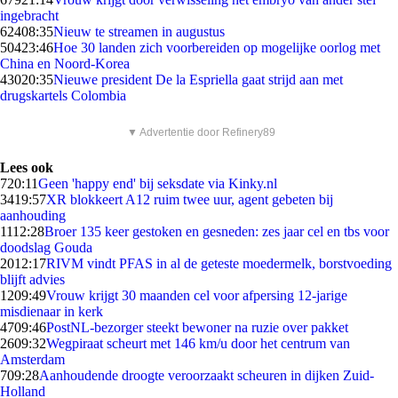
ingebracht
624
08:35
Nieuw te streamen in augustus
504
23:46
Hoe 30 landen zich voorbereiden op mogelijke oorlog met
China en Noord-Korea
430
20:35
Nieuwe president De la Espriella gaat strijd aan met
drugskartels Colombia
▼ Advertentie door Refinery89
Lees ook
7
20:11
Geen 'happy end' bij seksdate via Kinky.nl
34
19:57
XR blokkeert A12 ruim twee uur, agent gebeten bij
aanhouding
11
12:28
Broer 135 keer gestoken en gesneden: zes jaar cel en tbs voor
doodslag Gouda
20
12:17
RIVM vindt PFAS in al de geteste moedermelk, borstvoeding
blijft advies
12
09:49
Vrouw krijgt 30 maanden cel voor afpersing 12-jarige
misdienaar in kerk
47
09:46
PostNL-bezorger steekt bewoner na ruzie over pakket
26
09:32
Wegpiraat scheurt met 146 km/u door het centrum van
Amsterdam
7
09:28
Aanhoudende droogte veroorzaakt scheuren in dijken Zuid-
Holland