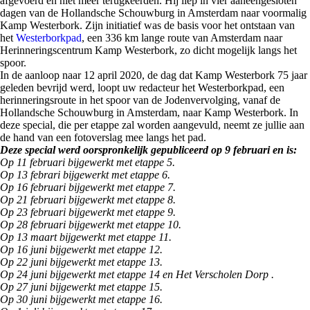
afgevoerd en niet meer terugkeerden. Hij liep in vier aaneengesloten
dagen van de Hollandsche Schouwburg in Amsterdam naar voormalig
Kamp Westerbork. Zijn initiatief was de basis voor het ontstaan van
het
Westerborkpad
, een 336 km lange route van Amsterdam naar
Herinneringscentrum Kamp Westerbork, zo dicht mogelijk langs het
spoor.
In de aanloop naar 12 april 2020, de dag dat Kamp Westerbork 75 jaar
geleden bevrijd werd, loopt uw redacteur het Westerborkpad, een
herinneringsroute in het spoor van de Jodenvervolging, vanaf de
Hollandsche Schouwburg in Amsterdam, naar Kamp Westerbork. In
deze special, die per etappe zal worden aangevuld, neemt ze jullie aan
de hand van een fotoverslag mee langs het pad.
Deze special werd oorspronkelijk gepubliceerd op 9 februari en is:
Op 11 februari bijgewerkt met etappe 5.
Op 13 febrari bijgewerkt met etappe 6.
Op 16 februari bijgewerkt met etappe 7.
Op 21 februari bijgewerkt met etappe 8.
Op 23 februari bijgewerkt met etappe 9.
Op 28 februari bijgewerkt met etappe 10.
Op 13 maart bijgewerkt met etappe 11.
Op 16 juni bijgewerkt met etappe 12.
Op 22 juni bijgewerkt met etappe 13.
Op 24 juni bijgewerkt met etappe 14 en Het Verscholen Dorp .
Op 27 juni bijgewerkt met etappe 15.
Op 30 juni bijgewerkt met etappe 16.