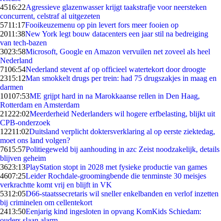
45
16:22
Agressieve glazenwasser krijgt taakstrafje voor neersteken
concurrent, celstraf al uitgezeten
57
11:17
Fooikeuzemenu op pin levert fors meer fooien op
20
11:38
New York legt bouw datacenters een jaar stil na bedreiging
van tech-bazen
30
23:58
Microsoft, Google en Amazon vervuilen net zoveel als heel
Nederland
71
06:54
Nederland stevent af op officieel watertekort door droogte
23
15:12
Man smokkelt drugs per trein: had 75 drugszakjes in maag en
darmen
101
07:53
ME grijpt hard in na Marokkaanse rellen in Den Haag,
Rotterdam en Amsterdam
212
22:02
Meerderheid Nederlanders wil hogere erfbelasting, blijkt uit
CPB-onderzoek
122
11:02
Duitsland verplicht doktersverklaring al op eerste ziektedag,
moet ons land volgen?
76
15:57
Politiegeweld bij aanhouding in azc Zeist noodzakelijk, details
blijven geheim
36
23:13
PlayStation stopt in 2028 met fysieke productie van games
46
07:25
Leider Rochdale-groomingbende die tenminste 30 meisjes
verkrachtte komt vrij en blijft in VK
53
12:05
D66-staatssecretaris wil sneller enkelbanden en verlof inzetten
bij criminelen om cellentekort
24
13:50
Eenjarig kind ingesloten in opvang KomKids Schiedam:
ouders slaan alarm