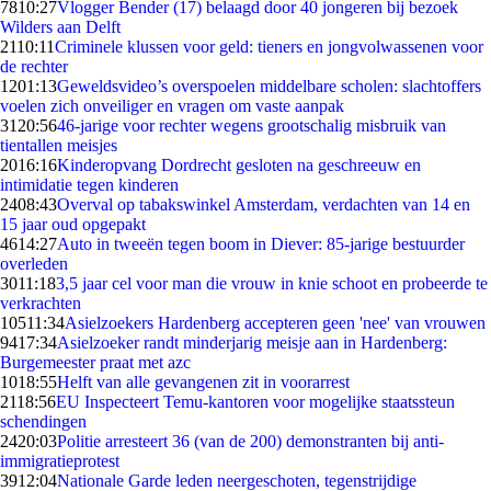
78
10:27
Vlogger Bender (17) belaagd door 40 jongeren bij bezoek
Wilders aan Delft
21
10:11
Criminele klussen voor geld: tieners en jongvolwassenen voor
de rechter
12
01:13
Geweldsvideo’s overspoelen middelbare scholen: slachtoffers
voelen zich onveiliger en vragen om vaste aanpak
31
20:56
46-jarige voor rechter wegens grootschalig misbruik van
tientallen meisjes
20
16:16
Kinderopvang Dordrecht gesloten na geschreeuw en
intimidatie tegen kinderen
24
08:43
Overval op tabakswinkel Amsterdam, verdachten van 14 en
15 jaar oud opgepakt
46
14:27
Auto in tweeën tegen boom in Diever: 85-jarige bestuurder
overleden
30
11:18
3,5 jaar cel voor man die vrouw in knie schoot en probeerde te
verkrachten
105
11:34
Asielzoekers Hardenberg accepteren geen 'nee' van vrouwen
94
17:34
Asielzoeker randt minderjarig meisje aan in Hardenberg:
Burgemeester praat met azc
10
18:55
Helft van alle gevangenen zit in voorarrest
21
18:56
EU Inspecteert Temu-kantoren voor mogelijke staatssteun
schendingen
24
20:03
Politie arresteert 36 (van de 200) demonstranten bij anti-
immigratieprotest
39
12:04
Nationale Garde leden neergeschoten, tegenstrijdige