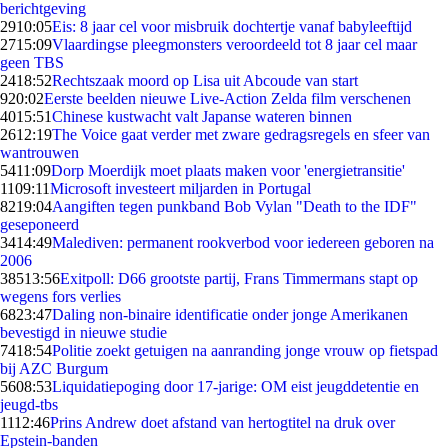
berichtgeving
29
10:05
Eis: 8 jaar cel voor misbruik dochtertje vanaf babyleeftijd
27
15:09
Vlaardingse pleegmonsters veroordeeld tot 8 jaar cel maar
geen TBS
24
18:52
Rechtszaak moord op Lisa uit Abcoude van start
9
20:02
Eerste beelden nieuwe Live-Action Zelda film verschenen
40
15:51
Chinese kustwacht valt Japanse wateren binnen
26
12:19
The Voice gaat verder met zware gedragsregels en sfeer van
wantrouwen
54
11:09
Dorp Moerdijk moet plaats maken voor 'energietransitie'
11
09:11
Microsoft investeert miljarden in Portugal
82
19:04
Aangiften tegen punkband Bob Vylan "Death to the IDF"
geseponeerd
34
14:49
Malediven: permanent rookverbod voor iedereen geboren na
2006
385
13:56
Exitpoll: D66 grootste partij, Frans Timmermans stapt op
wegens fors verlies
68
23:47
Daling non-binaire identificatie onder jonge Amerikanen
bevestigd in nieuwe studie
74
18:54
Politie zoekt getuigen na aanranding jonge vrouw op fietspad
bij AZC Burgum
56
08:53
Liquidatiepoging door 17-jarige: OM eist jeugddetentie en
jeugd-tbs
11
12:46
Prins Andrew doet afstand van hertogtitel na druk over
Epstein-banden