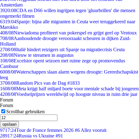
Amsterdam
39
20:08
CDA en D66 willen ingrijpen tegen 'gluurbrillen' die mensen
ongemerkt filmen
63
19:04
Spanje: bijna alle migranten in Ceuta weer teruggekeerd naar
Marokko
4
08/08
Niewiadoma profiteert van pokerspel en grijpt geel op Ventoux
7
08/08
Aanhoudende droogte veroorzaakt scheuren in dijken Zuid-
Holland
27
08/08
Italië hindert reizigers uit Spanje na migratiecrisis Ceuta
2
08/08
Nieuw te streamen in augustus
1
08/08
Excelsior opent seizoen met ruime zege op promovendus
Cambuur
60
08/08
Waterschappen slaan alarm wegens droogte: Gereedschapskist
leeg
37
08/08
Random Pics van de Dag #1833
16
08/08
Meta krijgt half miljard boete voor mentale schade bij jongeren
42
08/08
Voedselprijzen wereldwijd op hoogste niveau in ruim drie jaar
Forum
Forum
Scrollbar gebruiken
opslaan
97
17:24
Tour de France femmes 2026 #6 Allez vooruit
289
17:24
Russia vs Ukraine #91