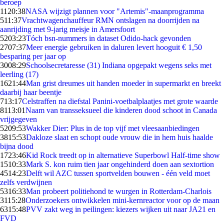
beroep
11
20:38
NASA wijzigt plannen voor "Artemis"-maanprogramma
5
11:37
Vrachtwagenchauffeur RMN ontslagen na doorrijden na
aanrijding met 9-jarig meisje in Amersfoort
52
03:23
Tóch bsn-nummers in dataset Odido-hack gevonden
27
07:37
Meer energie gebruiken in daluren levert hooguit € 1,50
besparing per jaar op
30
08:29
Schoolsecretaresse (31) Indiana opgepakt wegens seks met
leerling (17)
16
21:44
Man grist dreumes uit handen moeder in supermarkt en breekt
daarbij haar beentje
7
13:17
Celstraffen na diefstal Panini-voetbalplaatjes met grote waarde
81
13:01
Naam van transseksueel die kinderen dood schoot in Canada
vrijgegeven
52
09:53
Wakker Dier: Plus in de top vijf met vleesaanbiedingen
38
15:53
Dakloze slaat en schopt oude vrouw die in hem huis haalde
bijna dood
17
23:46
Kid Rock treedt op in alternatieve Superbowl Half-time show
15
10:33
Mark S. kon ruim tien jaar ongehinderd doen aan sextortion
45
14:23
Delft wil AZC tussen sportvelden bouwen - één veld moet
zelfs verdwijnen
53
16:33
Man probeert politiehond te wurgen in Rotterdam-Charlois
31
15:28
Onderzoekers ontwikkelen mini-kernreactor voor op de maan
63
15:48
PVV zakt weg in peilingen: kiezers wijken uit naar JA21 en
FVD