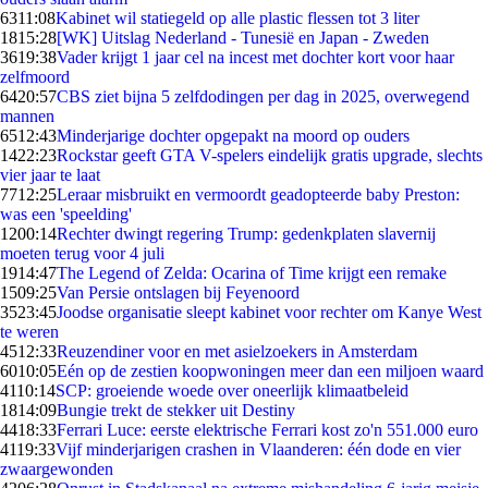
63
11:08
Kabinet wil statiegeld op alle plastic flessen tot 3 liter
18
15:28
[WK] Uitslag Nederland - Tunesië en Japan - Zweden
36
19:38
Vader krijgt 1 jaar cel na incest met dochter kort voor haar
zelfmoord
64
20:57
CBS ziet bijna 5 zelfdodingen per dag in 2025, overwegend
mannen
65
12:43
Minderjarige dochter opgepakt na moord op ouders
14
22:23
Rockstar geeft GTA V-spelers eindelijk gratis upgrade, slechts
vier jaar te laat
77
12:25
Leraar misbruikt en vermoordt geadopteerde baby Preston:
was een 'speelding'
12
00:14
Rechter dwingt regering Trump: gedenkplaten slavernij
moeten terug voor 4 juli
19
14:47
The Legend of Zelda: Ocarina of Time krijgt een remake
15
09:25
Van Persie ontslagen bij Feyenoord
35
23:45
Joodse organisatie sleept kabinet voor rechter om Kanye West
te weren
45
12:33
Reuzen­diner voor en met asielzoekers in Amsterdam
60
10:05
Eén op de zestien koopwoningen meer dan een miljoen waard
41
10:14
SCP: groeiende woede over oneerlijk klimaatbeleid
18
14:09
Bungie trekt de stekker uit Destiny
44
18:33
Ferrari Luce: eerste elektrische Ferrari kost zo'n 551.000 euro
41
19:33
Vijf minderjarigen crashen in Vlaanderen: één dode en vier
zwaargewonden