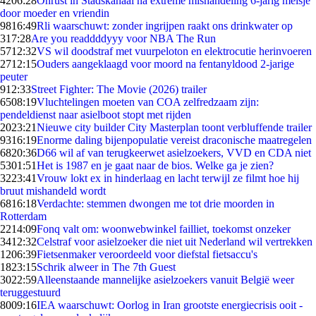
42
06:28
Onrust in Stadskanaal na extreme mishandeling 6-jarig meisje
door moeder en vriendin
98
16:49
Rli waarschuwt: zonder ingrijpen raakt ons drinkwater op
3
17:28
Are you readdddyyy voor NBA The Run
57
12:32
VS wil doodstraf met vuurpeloton en elektrocutie herinvoeren
27
12:15
Ouders aangeklaagd voor moord na fentanyldood 2-jarige
peuter
9
12:33
Street Fighter: The Movie (2026) trailer
65
08:19
Vluchtelingen moeten van COA zelfredzaam zijn:
pendeldienst naar asielboot stopt met rijden
20
23:21
Nieuwe city builder City Masterplan toont verbluffende trailer
93
16:19
Enorme daling bijenpopulatie vereist draconische maatregelen
68
20:36
D66 wil af van terugkeerwet asielzoekers, VVD en CDA niet
53
01:51
Het is 1987 en je gaat naar de bios. Welke ga je zien?
32
23:41
Vrouw lokt ex in hinderlaag en lacht terwijl ze filmt hoe hij
bruut mishandeld wordt
68
16:18
Verdachte: stemmen dwongen me tot drie moorden in
Rotterdam
22
14:09
Fonq valt om: woonwebwinkel failliet, toekomst onzeker
34
12:32
Celstraf voor asielzoeker die niet uit Nederland wil vertrekken
12
06:39
Fietsenmaker veroordeeld voor diefstal fietsaccu's
18
23:15
Schrik alweer in The 7th Guest
30
22:59
Alleenstaande mannelijke asielzoekers vanuit België weer
teruggestuurd
80
09:16
IEA waarschuwt: Oorlog in Iran grootste energiecrisis ooit -