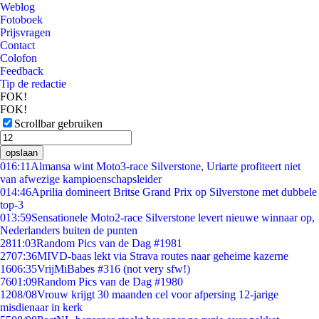
Weblog
Fotoboek
Prijsvragen
Contact
Colofon
Feedback
Tip de redactie
FOK!
FOK!
Scrollbar gebruiken
opslaan
0
16:11
Almansa wint Moto3-race Silverstone, Uriarte profiteert niet
van afwezige kampioenschapsleider
0
14:46
Aprilia domineert Britse Grand Prix op Silverstone met dubbele
top-3
0
13:59
Sensationele Moto2-race Silverstone levert nieuwe winnaar op,
Nederlanders buiten de punten
28
11:03
Random Pics van de Dag #1981
27
07:36
MIVD-baas lekt via Strava routes naar geheime kazerne
16
06:35
VrijMiBabes #316 (not very sfw!)
76
01:09
Random Pics van de Dag #1980
12
08/08
Vrouw krijgt 30 maanden cel voor afpersing 12-jarige
misdienaar in kerk