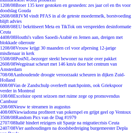
12
08/08
Broer 135 keer gestoken en gesneden: zes jaar cel en tbs voor
doodslag Gouda
26
08/08
RIVM vindt PFAS in al de geteste moedermelk, borstvoeding
blijft advies
68
08/08
EU bekritiseert Meta en TikTok om verspreiden desinformatie
Ceuta
44
08/08
Houthi's vallen Saoedi-Arabië en Jemen aan, dreigen met
blokkade olieroute
12
08/08
Vrouw krijgt 30 maanden cel voor afpersing 12-jarige
misdienaar in kerk
55
08/08
PostNL-bezorger steekt bewoner na ruzie over pakket
26
08/08
Wegpiraat scheurt met 146 km/u door het centrum van
Amsterdam
7
08/08
Aanhoudende droogte veroorzaakt scheuren in dijken Zuid-
Holland
0
08/08
Van de Zandschulp overleeft matchpoints, ook Griekspoor
verder in Montreal
1
08/08
Excelsior opent seizoen met ruime zege op promovendus
Cambuur
2
08/08
Nieuw te streamen in augustus
4
08/08
Niewiadoma profiteert van pokerspel en grijpt geel op Ventoux
35
08/08
Random Pics van de Dag #1979
27
07/08
Italië hindert reizigers uit Spanje na migratiecrisis Ceuta
24
07/08
Vier aanhoudingen na doodsbedreiging burgemeester Depla