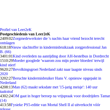
Profiel van Leer2eK
Postgeschiedenis van Leer2eK
24
09:02
Zorgmedewerkster die 's nachts haar vriend bezocht terecht
ontslagen
6
18:18
Nieuw slachtoffer in kindermisbruikzaak zorgprofessional Jan
B. (66)
34
01:01
Kind overleden na aanrijding door AH-bestelbus in Dordrecht
15
10:29
Moeder googlede 'waarom zou mijn peuter bloeden' terwijl
kind stierf
96
20:27
Bevolkingsgroei Nederland zakt naar laagste niveau sinds
2020
32
02:27
Beruchte kindermisbruiker Hans V. opnieuw opgepakt in
Nederland
42
08:13
Man (62) maakt seksdate met '15-jarig meisje': 140 uur
taakstraf
43
02:24
OM gaat in hoger beroep na vrijspraak voor doodrijders Tamar
(14)
4
13:58
Fysieke PS5-editie van Mortal Shell II al uitverkocht vóór
release