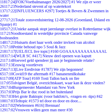
118
17:24
[FOK!Voetbalmanager 2026/2027] #1 We zijn er weer
261
17:23
Nederland stevent af op watertekort
137
17:22
[INFLUENCERS #297] Toetjes & Bevers & Zwemmen in
water
277
17:21
Totale zonsverduistering 12-08-2026 (Groenland, IJsland en
Spanje) #1
105
17:21
Unieke aanpak stopt jarenlange overlast in Rotterdamse wijk
1
17:21
Noodtoestand in westelijke provincie Canada vanwege
bosbranden
148
17:21
Huisarts doet haar werk onder invloed van alcohol
17
17:18
Petitie behoud npo 5 Soul & Jazz
218
17:17
[UEL/ECL live topic] #160 GOAAAAAAAAAAAAAL
183
17:14
[WLR SC #417] Nieuw deel openen was kaputt
21
17:14
Hoeveel geld spendeer jij aan je beginnende relatie?
61
17:13
Eeuwig voortleven
256
17:13
[Live Eredivisie #1787] We zijn begonnen!
65
17:10
Covid19 the aftermath #17 bananenmilkshake
61
17:09
[ATP Tour] #169 Tosti Tallon back on fire
1
17:05
Tolvignet België, overzichtskaart, waar kan ik deze vinden?
29
17:04
Burgemeester Mamdani van New York
35
17:03
Prijs Bar le duc rood in het buitenland
70
17:03
Het grote Baktopic (voor bakfoto's, -vragen en -tips) #42
100
17:03
Teltopic #1573 tel door en door en door....
241
17:02
[Wielrennen #616] Brennan!
129
17:02
Vrouwen willen geen man meer #30