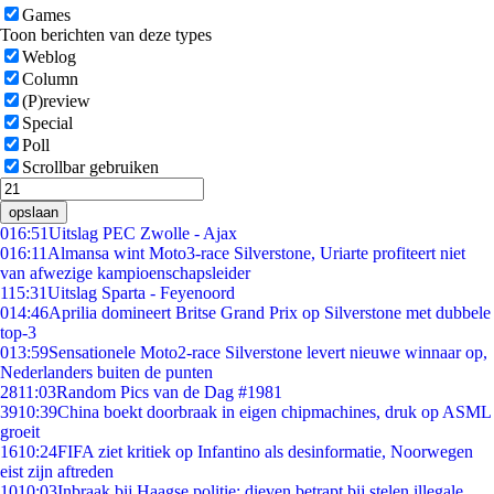
Games
Toon berichten van deze types
Weblog
Column
(P)review
Special
Poll
Scrollbar gebruiken
opslaan
0
16:51
Uitslag PEC Zwolle - Ajax
0
16:11
Almansa wint Moto3-race Silverstone, Uriarte profiteert niet
van afwezige kampioenschapsleider
1
15:31
Uitslag Sparta - Feyenoord
0
14:46
Aprilia domineert Britse Grand Prix op Silverstone met dubbele
top-3
0
13:59
Sensationele Moto2-race Silverstone levert nieuwe winnaar op,
Nederlanders buiten de punten
28
11:03
Random Pics van de Dag #1981
39
10:39
China boekt doorbraak in eigen chipmachines, druk op ASML
groeit
16
10:24
FIFA ziet kritiek op Infantino als desinformatie, Noorwegen
eist zijn aftreden
10
10:03
Inbraak bij Haagse politie: dieven betrapt bij stelen illegale