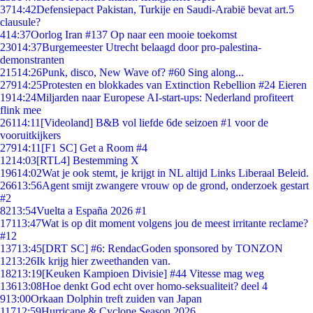
37
14:42
Defensiepact Pakistan, Turkije en Saudi-Arabië bevat art.5
clausule?
4
14:37
Oorlog Iran #137 Op naar een mooie toekomst
230
14:37
Burgemeester Utrecht belaagd door pro-palestina-
demonstranten
215
14:26
Punk, disco, New Wave of? #60 Sing along...
279
14:25
Protesten en blokkades van Extinction Rebellion #24 Eieren
19
14:24
Miljarden naar Europese AI-start-ups: Nederland profiteert
flink mee
261
14:11
[Videoland] B&B vol liefde 6de seizoen #1 voor de
vooruitkijkers
279
14:11
[F1 SC] Get a Room #4
12
14:03
[RTL4] Bestemming X
196
14:02
Wat je ook stemt, je krijgt in NL altijd Links Liberaal Beleid.
266
13:56
Agent smijt zwangere vrouw op de grond, onderzoek gestart
#2
82
13:54
Vuelta a España 2026 #1
171
13:47
Wat is op dit moment volgens jou de meest irritante reclame?
#12
137
13:45
[DRT SC] #6: RendacGoden sponsored by TONZON
12
13:26
Ik krijg hier zweethanden van.
182
13:19
[Keuken Kampioen Divisie] #44 Vitesse mag weg
136
13:08
Hoe denkt God echt over homo-seksualiteit? deel 4
9
13:00
Orkaan Dolphin treft zuiden van Japan
117
12:59
Hurricane & Cyclone Season 2026