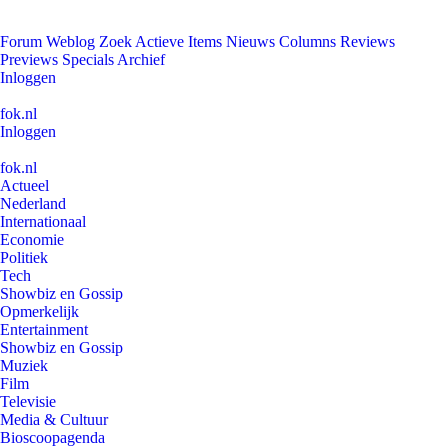
Forum
Weblog
Zoek
Actieve Items
Nieuws
Columns
Reviews
Previews
Specials
Archief
Inloggen
fok.nl
Inloggen
fok.nl
Actueel
Nederland
Internationaal
Economie
Politiek
Tech
Showbiz en Gossip
Opmerkelijk
Entertainment
Showbiz en Gossip
Muziek
Film
Televisie
Media & Cultuur
Bioscoopagenda