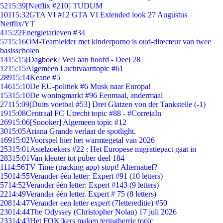
52
15:39
[Netflix #210] TUDUM
101
15:32
GTA VI #12 GTA VI Extended look 27 Augustus
Netflix/YT
4
15:22
Energietarieven #34
57
15:16
OM-Teamleider met kinderporno is oud-directeur van twee
basisscholen
14
15:15
[Dagboek] Veel aan hoofd - Deel 28
12
15:15
Algemeen Luchtvaarttopic #61
289
15:14
Keane #5
146
15:10
De EU-politiek #6 Musk naar Europa!
153
15:10
De woningmarkt #96 Eenmaal, andermaal
271
15:09
[Duits voetbal #53] Drei Glatzen von der Tankstelle (-1)
19
15:08
Centraal FC Utrecht topic #88 - #CorreiaIn
269
15:06
[Snooker] Algemeen topic #12
30
15:05
Ariana Grande verlaat de spotlight.
169
15:02
Voorspel hier het warmtegetal van 2026
253
15:01
Asielzoekers #22 : Het Europese migratiepact gaat in
283
15:01
Van kleuter tot puber deel 184
11
14:56
TV Time (tracking app) stopt! Alternatief?
150
14:55
Verander één letter: Expert #91 (10 letters)
57
14:52
Verander één letter: Expert #143 (9 letters)
22
14:49
Verander één letter. Expert # 75 (8 letters)
208
14:47
Verander een letter expert (7lettereditie) #50
230
14:44
The Odyssey (Christopher Nolan) 17 juli 2026
233
14:43
Het FOK!kers maken teringherrie topic