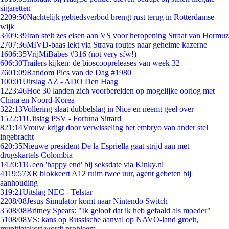
sigaretten
22
09:50
Nachtelijk gebiedsverbod brengt rust terug in Rotterdamse
wijk
34
09:39
Iran stelt zes eisen aan VS voor heropening Straat van Hormuz
27
07:36
MIVD-baas lekt via Strava routes naar geheime kazerne
16
06:35
VrijMiBabes #316 (not very sfw!)
6
06:30
Trailers kijken: de bioscoopreleases van week 32
76
01:09
Random Pics van de Dag #1980
1
00:01
Uitslag AZ - ADO Den Haag
12
23:46
Hoe 30 landen zich voorbereiden op mogelijke oorlog met
China en Noord-Korea
3
22:13
Vollering slaat dubbelslag in Nice en neemt geel over
15
22:11
Uitslag PSV - Fortuna Sittard
8
21:14
Vrouw krijgt door verwisseling het embryo van ander stel
ingebracht
6
20:35
Nieuwe president De la Espriella gaat strijd aan met
drugskartels Colombia
14
20:11
Geen 'happy end' bij seksdate via Kinky.nl
41
19:57
XR blokkeert A12 ruim twee uur, agent gebeten bij
aanhouding
3
19:21
Uitslag NEC - Telstar
22
08/08
Jesus Simulator komt naar Nintendo Switch
35
08/08
Britney Spears: "Ik geloof dat ik heb gefaald als moeder"
51
08/08
VS: kans op Russische aanval op NAVO-land groeit,
munitietekort wordt probleem