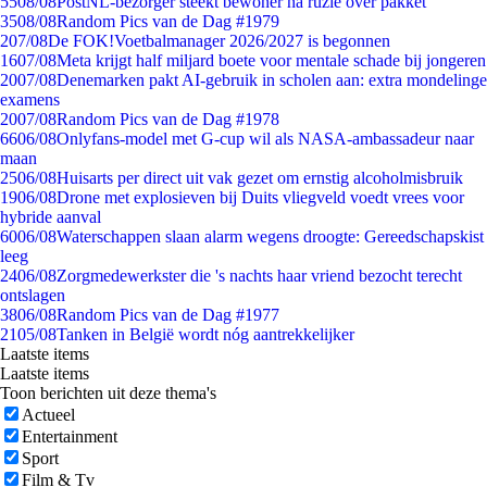
55
08/08
PostNL-bezorger steekt bewoner na ruzie over pakket
35
08/08
Random Pics van de Dag #1979
2
07/08
De FOK!Voetbalmanager 2026/2027 is begonnen
16
07/08
Meta krijgt half miljard boete voor mentale schade bij jongeren
20
07/08
Denemarken pakt AI-gebruik in scholen aan: extra mondelinge
examens
20
07/08
Random Pics van de Dag #1978
66
06/08
Onlyfans-model met G-cup wil als NASA-ambassadeur naar
maan
25
06/08
Huisarts per direct uit vak gezet om ernstig alcoholmisbruik
19
06/08
Drone met explosieven bij Duits vliegveld voedt vrees voor
hybride aanval
60
06/08
Waterschappen slaan alarm wegens droogte: Gereedschapskist
leeg
24
06/08
Zorgmedewerkster die 's nachts haar vriend bezocht terecht
ontslagen
38
06/08
Random Pics van de Dag #1977
21
05/08
Tanken in België wordt nóg aantrekkelijker
Laatste items
Laatste items
Toon berichten uit deze thema's
Actueel
Entertainment
Sport
Film & Tv