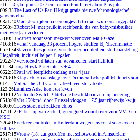
2
16:15
Cyberpunk 2077 en Tropico 6 in PlayStation Plus juli
8
09:38
The Last of Us Part II krijgt gratis nieuwe 'chronologische'
gamemodus
68
21:40
Moet doorrijden na een ongeval strenger worden aangepakt?
35
08:43
Robert M. met pruik in rechtbank, tbs van baby-misbruiker
met twee jaar verlengd
38
10:43
Scarlett Johansson mekkert weer over 'Male Gaze'
41
08:16
Vanaf vandaag 33 procent hogere straffen bij 'discriminatie'
65
20:34
Slavernijfeestje zorgt voor kamermeerderheid strafbaarstelling
Illegaliteit, inclusief helpen illegalen
29
22:47
Vervroegd vrijlaten van gevangenen start half juli
6
11:34
Tony Hawk Pro Skater 3 + 4
66
22:50
Paul wil leerplicht omlaag naar 4 jaar
57
18:16
Klopjacht op aanslagpleger Democratische politici duurt voort
6
14:11
Mafia: The Old Country heeft een story trailer
1
23:26
Lumines Arise komt tot leven
10
10:12
Nintendo Switch 2 titels die beschikbaar zijn bij lancering
85
13:08
Met 250km/u door Brussel vloggen: 17,5 jaar rijbewijs kwijt
88
00:01
Lays stopt met zakken chips
175
10:22
Faber bijt van zich af, geen goed woord over voor VVD en
NSC
32
04:16
Verkeerscontroles in Rotterdam wegens overlast scooters en
fatbikes
25
17:15
Vrouw (18) aangetroffen met schotwond in Amsterdam
143
11:42
Lichamen van vermiste Jeffrey en Emma (en hun vader)