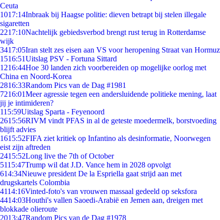
Ceuta
10
17:14
Inbraak bij Haagse politie: dieven betrapt bij stelen illegale
sigaretten
22
17:10
Nachtelijk gebiedsverbod brengt rust terug in Rotterdamse
wijk
34
17:05
Iran stelt zes eisen aan VS voor heropening Straat van Hormuz
15
16:51
Uitslag PSV - Fortuna Sittard
12
16:44
Hoe 30 landen zich voorbereiden op mogelijke oorlog met
China en Noord-Korea
28
16:33
Random Pics van de Dag #1981
72
16:01
Meer agressie tegen een andersluidende politieke mening, laat
jij je intimideren?
1
15:59
Uitslag Sparta - Feyenoord
26
15:56
RIVM vindt PFAS in al de geteste moedermelk, borstvoeding
blijft advies
16
15:52
FIFA ziet kritiek op Infantino als desinformatie, Noorwegen
eist zijn aftreden
24
15:52
Long live the 7th of October
51
15:47
Trump wil dat J.D. Vance hem in 2028 opvolgt
6
14:34
Nieuwe president De la Espriella gaat strijd aan met
drugskartels Colombia
41
14:16
Vinted-foto's van vrouwen massaal gedeeld op seksfora
44
14:03
Houthi's vallen Saoedi-Arabië en Jemen aan, dreigen met
blokkade olieroute
20
13:47
Random Pics van de Dag #1978