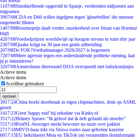
van Breda
11
07/08
Smokkelbende opgerold in Spanje, verdienden miljoenen aan
migranten
39
07/08
CDA en D66 willen ingrijpen tegen 'gluurbrillen' die mensen
ongemerkt filmen
14
07/08
Benzineprijs daalt verder, onzekerheid over Straat van Hormuz
blijft
42
07/08
Voedselprijzen wereldwijd op hoogste niveau in ruim drie jaar
23
07/08
Quake krijgt na 30 jaar een gratis uitbreiding
2
07/08
De FOK!Voetbalmanager 2026/2027 is begonnen
72
07/08
Meer agressie tegen een andersluidende politieke mening, laat
jij je intimideren?
32
07/08
Amsterdams dierenasiel DOA overspoeld met babykonijntjes
Actieve items
Actieve items
Scrollbar gebruiken
opslaan
39
17:24
China boekt doorbraak in eigen chipmachines, druk op ASML
groeit
14
17:23
Geen 'happy end' bij seksdate via Kinky.nl
35
17:22
Britney Spears: "Ik geloof dat ik heb gefaald als moeder"
55
17:19
PostNL-bezorger steekt bewoner na ruzie over pakket
27
17:18
MIVD-baas lekt via Strava routes naar geheime kazerne
68
17:15
EU bekritiseert Meta en TikTok om verspreiden desinformatie