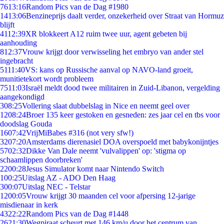
76
13:16
Random Pics van de Dag #1980
14
13:06
Benzineprijs daalt verder, onzekerheid over Straat van Hormuz
blijft
41
12:39
XR blokkeert A12 ruim twee uur, agent gebeten bij
aanhouding
8
12:37
Vrouw krijgt door verwisseling het embryo van ander stel
ingebracht
51
11:40
VS: kans op Russische aanval op NAVO-land groeit,
munitietekort wordt probleem
75
11:03
Israël meldt dood twee militairen in Zuid-Libanon, vergelding
aangekondigd
3
08:25
Vollering slaat dubbelslag in Nice en neemt geel over
12
08:24
Broer 135 keer gestoken en gesneden: zes jaar cel en tbs voor
doodslag Gouda
16
07:42
VrijMiBabes #316 (not very sfw!)
32
07:20
Amsterdams dierenasiel DOA overspoeld met babykonijntjes
57
02:32
Dikke Van Dale neemt 'vulvalippen' op: 'stigma op
schaamlippen doorbreken'
22
00:28
Jesus Simulator komt naar Nintendo Switch
1
00:25
Uitslag AZ - ADO Den Haag
3
00:07
Uitslag NEC - Telstar
12
00:05
Vrouw krijgt 30 maanden cel voor afpersing 12-jarige
misdienaar in kerk
43
22:22
Random Pics van de Dag #1448
26
21:30
Wegpiraat scheurt met 146 km/u door het centrum van