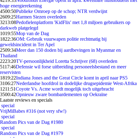
42
19:33
Noodfonds Energie opent in april: kwetsbare huishoudens met
hoge energierekening
45
00:50
Publieke Omroep op de schop; NTR verdwijnt
26
09:25
Harmen Siezen overleden
32
13:08
Pedofielenplatform 'KidFlix' met 1,8 miljoen gebruikers op
darkweb platgelegd
10
19:55
Mop van de Dag
18
22:36
OM: Gebruik vuurwapen politie rechtmatig bij
geweldsincident in Ter Apel
25
09:34
Meer dan 150 doden bij aardbevingen in Myanmar en
Thailand
22
23:20
TV-persoonlijkheid Loretta Schrijver (68) overleden
51
17:46
Defensie wil forse uitbreiding personeelsbestand en meer
reservisten
18
19:22
Indiana Jones and the Great Circle komt in april naar PS5
31
06:27
Nederlandse hoofdrol in dodelijke drugsepidemie West-Afrika
12
11:51
Coyote Vs. Acme wordt mogelijk toch uitgebracht
35
00:42
Opnieuw zware bombardementen op Oekraïne
Laatste reviews en specials
special
VrijMiBabes #316 (not very sfw!)
special
Random Pics van de Dag #1980
special
Random Pics van de Dag #1979