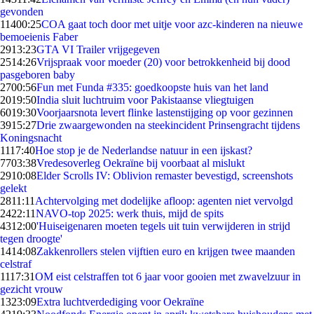
gevonden
114
00:25
COA gaat toch door met uitje voor azc-kinderen na nieuwe
bemoeienis Faber
29
13:23
GTA VI Trailer vrijgegeven
25
14:26
Vrijspraak voor moeder (20) voor betrokkenheid bij dood
pasgeboren baby
27
00:56
Fun met Funda #335: goedkoopste huis van het land
20
19:50
India sluit luchtruim voor Pakistaanse vliegtuigen
60
19:30
Voorjaarsnota levert flinke lastenstijging op voor gezinnen
39
15:27
Drie zwaargewonden na steekincident Prinsengracht tijdens
Koningsnacht
11
17:40
Hoe stop je de Nederlandse natuur in een ijskast?
77
03:38
Vredesoverleg Oekraïne bij voorbaat al mislukt
29
10:08
Elder Scrolls IV: Oblivion remaster bevestigd, screenshots
gelekt
28
11:11
Achtervolging met dodelijke afloop: agenten niet vervolgd
24
22:11
NAVO-top 2025: werk thuis, mijd de spits
43
12:00
'Huiseigenaren moeten tegels uit tuin verwijderen in strijd
tegen droogte'
14
14:08
Zakkenrollers stelen vijftien euro en krijgen twee maanden
celstraf
11
17:31
OM eist celstraffen tot 6 jaar voor gooien met zwavelzuur in
gezicht vrouw
13
23:09
Extra luchtverdediging voor Oekraïne