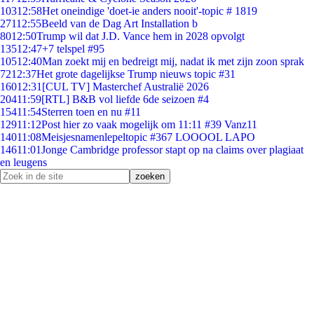
103
12:58
Het oneindige 'doet-ie anders nooit'-topic # 1819
271
12:55
Beeld van de Dag Art Installation b
80
12:50
Trump wil dat J.D. Vance hem in 2028 opvolgt
135
12:47
+7 telspel #95
105
12:40
Man zoekt mij en bedreigt mij, nadat ik met zijn zoon sprak
72
12:37
Het grote dagelijkse Trump nieuws topic #31
160
12:31
[CUL TV] Masterchef Australië 2026
204
11:59
[RTL] B&B vol liefde 6de seizoen #4
154
11:54
Sterren toen en nu #11
129
11:12
Post hier zo vaak mogelijk om 11:11 #39 Vanz11
140
11:08
Meisjesnamenlepeltopic #367 LOOOOL LAPO
146
11:01
Jonge Cambridge professor stapt op na claims over plagiaat
en leugens