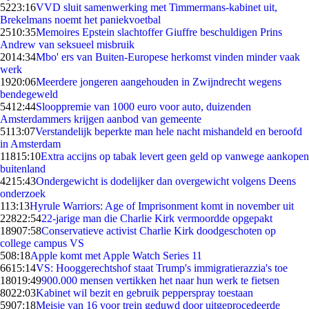
52
23:16
VVD sluit samenwerking met Timmermans-kabinet uit,
Brekelmans noemt het paniekvoetbal
25
10:35
Memoires Epstein slachtoffer Giuffre beschuldigen Prins
Andrew van seksueel misbruik
20
14:34
Mbo' ers van Buiten-Europese herkomst vinden minder vaak
werk
19
20:06
Meerdere jongeren aangehouden in Zwijndrecht wegens
bendegeweld
54
12:44
Slooppremie van 1000 euro voor auto, duizenden
Amsterdammers krijgen aanbod van gemeente
51
13:07
Verstandelijk beperkte man hele nacht mishandeld en beroofd
in Amsterdam
118
15:10
Extra accijns op tabak levert geen geld op vanwege aankopen
buitenland
42
15:43
Ondergewicht is dodelijker dan overgewicht volgens Deens
onderzoek
1
13:13
Hyrule Warriors: Age of Imprisonment komt in november uit
228
22:54
22-jarige man die Charlie Kirk vermoordde opgepakt
189
07:58
Conservatieve activist Charlie Kirk doodgeschoten op
college campus VS
5
08:18
Apple komt met Apple Watch Series 11
66
15:14
VS: Hooggerechtshof staat Trump's immigratierazzia's toe
180
19:49
900.000 mensen vertikken het naar hun werk te fietsen
80
22:03
Kabinet wil bezit en gebruik pepperspray toestaan
59
07:18
Meisje van 16 voor trein geduwd door uitgeprocedeerde