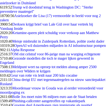
asielzoeker in Duitsland
61
19:52
Trump wil doodstraf terug in Washington DC: "Sterke
preventieve maatregel"
187
00:56
Asielzoeker die Lisa (17) vermoordde in beeld voor nog 2
zaken
39
00:54
Derksen krijgt brief van Lale Gül over haar vertrek bij
Vandaag Inside
20
20:20
Ketamine-queen pleit schuldig voor verkoop aan Matthew
Perry
10
20:40
Meisje misbruikt in Zuiderpark Rotterdam, politie zoekt dader
103
19:28
OpenAI wil duizenden miljarden in AI infrastructuur pompen
9
02:11
Alpha Response
25
16:37
OM eist celstraf voor 86-jarige man na wurging echtgenote
57
10:46
Gezonde modellen die toch te mager lijken geweerd in
Engeland
75
08:13
Meldpunt weet na oproep tot melden alsnog amper 2500
meldingen over Wilders te krijgen
6
10:42
Geur van rotte vis leidt naar 200 kilo cocaïne
21
11:11
China dreigt EU met tegenmaatregelen na nieuw sanctiepakket
Rusland
32
13:35
Moordenaar vrouw in Gouda was al eerder veroordeeld voor
moordpoging ex
26
11:08
Bolle Jos moet ruim 96 miljoen euro aan de Staat betalen
15
09:49
Phishing-callcenter aangetroffen op vakantiepark
35
10:43
Grootste deel Amerikanen zien immigratie als positief