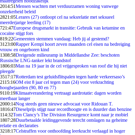
maatregelen noodzakelijk
20
14:51
Mensen wachten met verduurzamen woning vanwege
onzekerheid beleid
28
21:05
Lerares (27) ontloopt cel na seksrelatie met seksueel
meerderjarige leerling (17)
7
21:47
Europese drugsmarkt in transitie: Gebruik van ketamine en
cocaïne stijgt fors
8
19:22
Gemeenten stemmen vandaag: Heb jij al gestemd?
31
23:00
Rapper Kempi hoort zeven maanden cel eisen na bedreiging
vrouw en ongeboren kind
13
08:58
Dreigende milieuramp in Middellandse Zee: beschoten
Russische LNG-tanker lekt brandstof
18
06:03
Man na 19 jaar in de cel vrijgesproken van roof die hij niet
pleegde
35
17:17
Rotterdam test geluidsflitspalen tegen harde verkeersaso’s
21
15:16
OM eist 8 jaar cel tegen man (24) voor verkrachting
hoogbejaarden (90, 80 en 77)
91
10:19
Klimaatverandering vertraagt aardrotatie: dagen worden
meetbaar langer
20
00:14
Nog steeds geen nieuwe advocaat voor Ridouan T.
18
16:47
Dieselprijs stijgt naar recordhoogte en is duurder dan benzine
1
14:32
Tom Clancy’s The Division Resurgence komt naar je mobiel
18
07:28
Duurbetaalde leidinggevende terecht ontslagen na geheime
relatie en declaraties
32
18:17
Celstraffen voor onthoofding leerkracht verlaagd in hoger