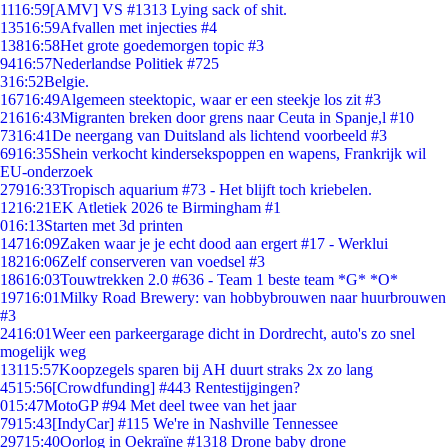
11
16:59
[AMV] VS #1313 Lying sack of shit.
135
16:59
Afvallen met injecties #4
138
16:58
Het grote goedemorgen topic #3
94
16:57
Nederlandse Politiek #725
3
16:52
Belgie.
167
16:49
Algemeen steektopic, waar er een steekje los zit #3
216
16:43
Migranten breken door grens naar Ceuta in Spanje,l #10
73
16:41
De neergang van Duitsland als lichtend voorbeeld #3
69
16:35
Shein verkocht kindersekspoppen en wapens, Frankrijk wil
EU-onderzoek
279
16:33
Tropisch aquarium #73 - Het blijft toch kriebelen.
12
16:21
EK Atletiek 2026 te Birmingham #1
0
16:13
Starten met 3d printen
147
16:09
Zaken waar je je echt dood aan ergert #17 - Werklui
182
16:06
Zelf conserveren van voedsel #3
186
16:03
Touwtrekken 2.0 #636 - Team 1 beste team *G* *O*
197
16:01
Milky Road Brewery: van hobbybrouwen naar huurbrouwen
#3
24
16:01
Weer een parkeergarage dicht in Dordrecht, auto's zo snel
mogelijk weg
131
15:57
Koopzegels sparen bij AH duurt straks 2x zo lang
45
15:56
[Crowdfunding] #443 Rentestijgingen?
0
15:47
MotoGP #94 Met deel twee van het jaar
79
15:43
[IndyCar] #115 We're in Nashville Tennessee
297
15:40
Oorlog in Oekraïne #1318 Drone baby drone