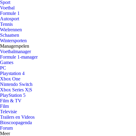
Sport
Voetbal
Formule 1
Autosport
Tennis
Wielrennen
Schaatsen
Wintersporten
Managerspelen
Voetbalmanager
Formule 1-manager
Games
PC
Playstation 4
Xbox One
Nintendo Switch
Xbox Series X|S
PlayStation 5
Film & TV
Film
Televisie
Trailers en Videos
Bioscoopagenda
Forum
Meer