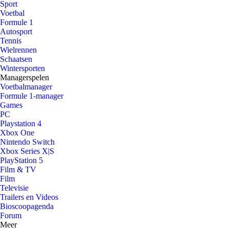
Sport
Voetbal
Formule 1
Autosport
Tennis
Wielrennen
Schaatsen
Wintersporten
Managerspelen
Voetbalmanager
Formule 1-manager
Games
PC
Playstation 4
Xbox One
Nintendo Switch
Xbox Series X|S
PlayStation 5
Film & TV
Film
Televisie
Trailers en Videos
Bioscoopagenda
Forum
Meer