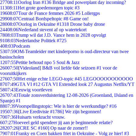
277
08:11
Oorlog Iran #136 Bridge and powerplant day incoming?
113
08:11
Het grote goedemorgen topic #3
196
08:07
Tour de France femmes 2026 #5 Lollergps
299
08:07
Centraal Bordspeltopic #8 Game on!
280
08:07
Oorlog in Oekraïne #1318 Drone baby drone
244
08:06
Nederland stevent af op watertekort
78
08:03
Trump wil dat J.D. Vance hem in 2028 opvolgt
91
08:03
Nederlandse Politiek #725
4
08:03
Podcasts
53
07:59
OM-Teamleider met kinderporno is oud-directeur van twee
basisscholen
12
07:55
Petitie behoud npo 5 Soul & Jazz
260
07:50
[Videoland] B&B vol liefde 6de seizoen #1 voor de
vooruitkijkers
276
07:50
Het enige echte LEGO-topic #45 LEGOOOOOOOOOOO
87
07:49
GTA VI #12 GTA VI Extended look 27 Augustus Netflix/YT
58
07:43
Eeuwig voortleven
267
07:43
Totale zonsverduistering 12-08-2026 (Groenland, IJsland en
Spanje) #1
88
07:39
Voorspellingstopic: Wie is hier de weerkundige? #16
195
07:36
[Live Eredivisie #1786] We zijn begonnen!
70
07:36
Huisarts verkracht vrouw.
6
07:27
Hoeveel geld spendeer jij aan je beginnende relatie?
282
07:26
[CRE SC #160] Op naar de zomer!!
79
07:01
Franky en Coen bakken friet in Oekraïne - Volg ze hier! #3