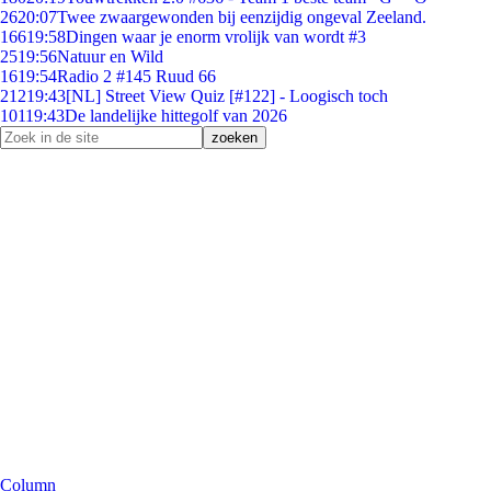
26
20:07
Twee zwaargewonden bij eenzijdig ongeval Zeeland.
166
19:58
Dingen waar je enorm vrolijk van wordt #3
25
19:56
Natuur en Wild
16
19:54
Radio 2 #145 Ruud 66
212
19:43
[NL] Street View Quiz [#122] - Loogisch toch
101
19:43
De landelijke hittegolf van 2026
Column