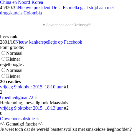
China en Noord-Korea
459
20:35
Nieuwe president De la Espriella gaat strijd aan met
drugskartels Colombia
▼ Advertentie door Refinery89
Lees ook
28
01/10
Nieuw kankerspelletje op Facebook
Font-grootte:
Normaal
Kleiner
regelhoogte :
Normaal
Kleiner
20 reacties
vrijdag 9 oktober 2015, 18:10 uur
#1
2
Goedheiligman72
Herkenning, toevallig ook Maassluis.
vrijdag 9 oktober 2015, 18:13 uur
#2
0
Ouwehoersubsidie
^^ Gematigd fascist ^^
Je weet toch dat de wereld barstensvol zit met smakeloze leeghoofden?