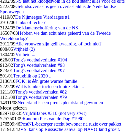
42
02/09
NS laat het klootjesvolk in de kou staan; alles voor de elite
52
23/08
Geluidsoverlast is geen overlast aldus de Nederlandse
Spoorwegen
41
19/07
De Nijmeegse Vierdaagse #1
39
16/06
Links of rechts?
31
24/05
De klantenschoffering van de NS
165
07/03
Hebben we dan echt niets geleerd van de Tweede
Wereldoorlog?
29
12/09
Alle vrouwen zijn gelijkwaardig, of toch niet?
8
08/05
Vrijheid (2)
18
04/05
Vrijheid ...
6
26/03
Tong's voetbalverhalen #104
9
12/02
Tong's voetbalverhalen #98
8
23/01
Tong's voetbalverhalen #97
5
01/01
Terugblik op 2020 ...
31
30/10
FOK! is één grote warme familie
52
22/09
Wat is kanker toch een kloteziekte ...
12
11/09
Tong's voetbalverhalen #82
11
21/08
Tong's voetbalverhalen #79
149
11/08
Nederland is een preuts pleurisland geworden
Meest gelezen
82971
06:35
VrijMiBabes #316 (not very sfw!)
52575
01:09
Random Pics van de Dag #1980
1765
09:46
PostNL-bezorger steekt bewoner na ruzie over pakket
1719
12:42
VS: kans op Russische aanval op NAVO-land groeit,