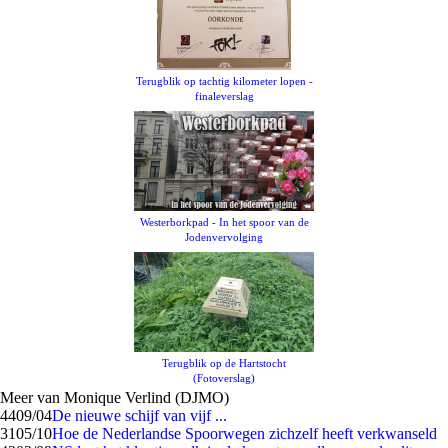
Terugblik op tachtig kilometer lopen -
finaleverslag
Westerborkpad - In het spoor van de
Jodenvervolging
Terugblik op de Hartstocht
(Fotoverslag)
Meer van Monique Verlind (DJMO)
44
09/04
De nieuwe schijf van vijf ...
31
05/10
Hoe de Nederlandse Spoorwegen zichzelf heeft verkwanseld