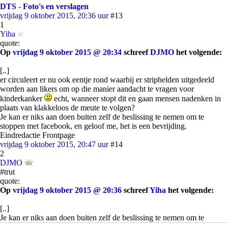
DTS - Foto's en verslagen
vrijdag 9 oktober 2015, 20:36 uur
#13
1
Yiha
quote:
Op
vrijdag 9 oktober 2015 @ 20:34
schreef
DJMO
het volgende:
[..]
er circuleert er nu ook eentje rond waarbij er striphelden uitgedeeld
worden aan likers om op die manier aandacht te vragen voor
kinderkanker
echt, wanneer stopt dit en gaan mensen nadenken in
plaats van klakkeloos de meute te volgen?
Je kan er niks aan doen buiten zelf de beslissing te nemen om te
stoppen met facebook, en geloof me, het is een bevrijding.
Eindredactie Frontpage
vrijdag 9 oktober 2015, 20:47 uur
#14
2
DJMO
#trut
quote:
Op
vrijdag 9 oktober 2015 @ 20:36
schreef
Yiha
het volgende:
[..]
Je kan er niks aan doen buiten zelf de beslissing te nemen om te
stoppen met facebook, en geloof me, het is een bevrijding.