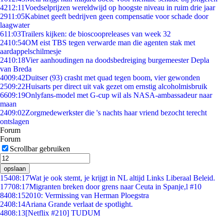
42
12:11
Voedselprijzen wereldwijd op hoogste niveau in ruim drie jaar
29
11:05
Kabinet geeft bedrijven geen compensatie voor schade door
laagwater
6
11:03
Trailers kijken: de bioscoopreleases van week 32
24
10:54
OM eist TBS tegen verwarde man die agenten stak met
aardappelschilmesje
24
10:18
Vier aanhoudingen na doodsbedreiging burgemeester Depla
van Breda
40
09:42
Duitser (93) crasht met quad tegen boom, vier gewonden
25
09:22
Huisarts per direct uit vak gezet om ernstig alcoholmisbruik
66
09:19
Onlyfans-model met G-cup wil als NASA-ambassadeur naar
maan
24
09:02
Zorgmedewerkster die 's nachts haar vriend bezocht terecht
ontslagen
Forum
Forum
Scrollbar gebruiken
opslaan
154
08:17
Wat je ook stemt, je krijgt in NL altijd Links Liberaal Beleid.
177
08:17
Migranten breken door grens naar Ceuta in Spanje,l #10
84
08:15
2010: Vermissing van Herman Ploegstra
24
08:14
Ariana Grande verlaat de spotlight.
48
08:13
[Netflix #210] TUDUM