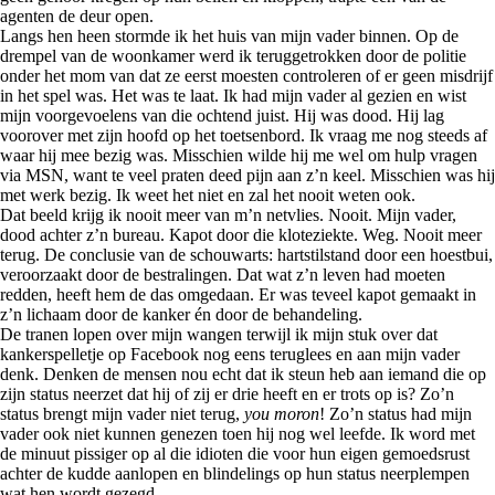
agenten de deur open.
Langs hen heen stormde ik het huis van mijn vader binnen. Op de
drempel van de woonkamer werd ik teruggetrokken door de politie
onder het mom van dat ze eerst moesten controleren of er geen misdrijf
in het spel was. Het was te laat. Ik had mijn vader al gezien en wist
mijn voorgevoelens van die ochtend juist. Hij was dood. Hij lag
voorover met zijn hoofd op het toetsenbord. Ik vraag me nog steeds af
waar hij mee bezig was. Misschien wilde hij me wel om hulp vragen
via MSN, want te veel praten deed pijn aan z’n keel. Misschien was hij
met werk bezig. Ik weet het niet en zal het nooit weten ook.
Dat beeld krijg ik nooit meer van m’n netvlies. Nooit. Mijn vader,
dood achter z’n bureau. Kapot door die kloteziekte. Weg. Nooit meer
terug. De conclusie van de schouwarts: hartstilstand door een hoestbui,
veroorzaakt door de bestralingen. Dat wat z’n leven had moeten
redden, heeft hem de das omgedaan. Er was teveel kapot gemaakt in
z’n lichaam door de kanker én door de behandeling.
De tranen lopen over mijn wangen terwijl ik mijn stuk over dat
kankerspelletje op Facebook nog eens teruglees en aan mijn vader
denk. Denken de mensen nou echt dat ik steun heb aan iemand die op
zijn status neerzet dat hij of zij er drie heeft en er trots op is? Zo’n
status brengt mijn vader niet terug,
you moron
! Zo’n status had mijn
vader ook niet kunnen genezen toen hij nog wel leefde. Ik word met
de minuut pissiger op al die idioten die voor hun eigen gemoedsrust
achter de kudde aanlopen en blindelings op hun status neerplempen
wat hen wordt gezegd.