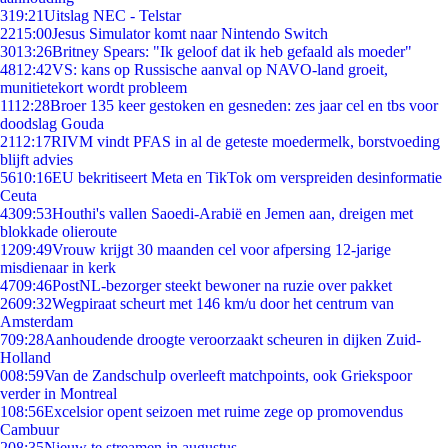
3
19:21
Uitslag NEC - Telstar
22
15:00
Jesus Simulator komt naar Nintendo Switch
30
13:26
Britney Spears: "Ik geloof dat ik heb gefaald als moeder"
48
12:42
VS: kans op Russische aanval op NAVO-land groeit,
munitietekort wordt probleem
11
12:28
Broer 135 keer gestoken en gesneden: zes jaar cel en tbs voor
doodslag Gouda
21
12:17
RIVM vindt PFAS in al de geteste moedermelk, borstvoeding
blijft advies
56
10:16
EU bekritiseert Meta en TikTok om verspreiden desinformatie
Ceuta
43
09:53
Houthi's vallen Saoedi-Arabië en Jemen aan, dreigen met
blokkade olieroute
12
09:49
Vrouw krijgt 30 maanden cel voor afpersing 12-jarige
misdienaar in kerk
47
09:46
PostNL-bezorger steekt bewoner na ruzie over pakket
26
09:32
Wegpiraat scheurt met 146 km/u door het centrum van
Amsterdam
7
09:28
Aanhoudende droogte veroorzaakt scheuren in dijken Zuid-
Holland
0
08:59
Van de Zandschulp overleeft matchpoints, ook Griekspoor
verder in Montreal
1
08:56
Excelsior opent seizoen met ruime zege op promovendus
Cambuur
2
08:35
Nieuw te streamen in augustus