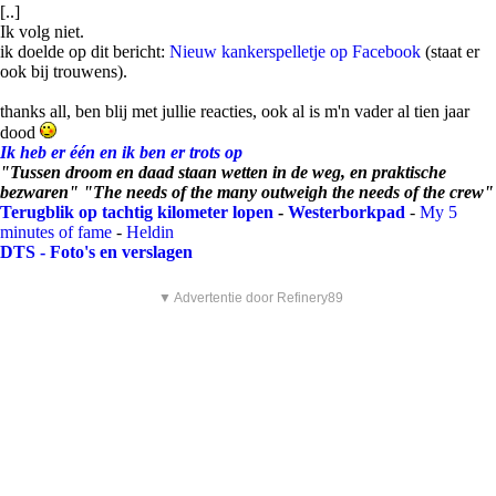
[..]
Ik volg niet.
ik doelde op dit bericht:
Nieuw kankerspelletje op Facebook
(staat er
ook bij trouwens).
thanks all, ben blij met jullie reacties, ook al is m'n vader al tien jaar
dood
Ik heb er één en ik ben er trots op
"Tussen droom en daad staan wetten in de weg, en praktische
bezwaren" "The needs of the many outweigh the needs of the crew"
Terugblik op tachtig kilometer lopen
-
Westerborkpad
-
My 5
minutes of fame
-
Heldin
DTS - Foto's en verslagen
▼ Advertentie door Refinery89