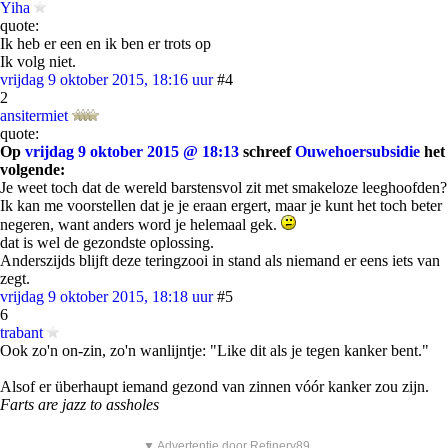
Yiha
quote:
Ik heb er een en ik ben er trots op
Ik volg niet.
vrijdag 9 oktober 2015, 18:16 uur
#4
2
ansitermiet
quote:
Op
vrijdag 9 oktober 2015 @ 18:13
schreef
Ouwehoersubsidie
het
volgende:
Je weet toch dat de wereld barstensvol zit met smakeloze leeghoofden?
Ik kan me voorstellen dat je je eraan ergert, maar je kunt het toch beter
negeren, want anders word je helemaal gek.
dat is wel de gezondste oplossing.
Anderszijds blijft deze teringzooi in stand als niemand er eens iets van
zegt.
vrijdag 9 oktober 2015, 18:18 uur
#5
6
trabant
Ook zo'n on-zin, zo'n wanlijntje: "Like dit als je tegen kanker bent."
Alsof er überhaupt iemand gezond van zinnen vóór kanker zou zijn.
Farts are jazz to assholes
▼ Advertentie door Refinery89