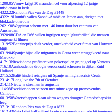
12
00:05
Vrouw krijgt 30 maanden cel voor afpersing 12-jarige
misdienaar in kerk
43
22:22
Random Pics van de Dag #1448
43
22:19
Houthi's vallen Saoedi-Arabië en Jemen aan, dreigen met
blokkade olieroute
26
21:30
Wegpiraat scheurt met 146 km/u door het centrum van
Amsterdam
39
20:08
CDA en D66 willen ingrijpen tegen 'gluurbrillen' die mensen
ongemerkt filmen
13
19:52
Benzineprijs daalt verder, onzekerheid over Straat van Hormuz
blijft
63
19:04
Spanje: bijna alle migranten in Ceuta weer teruggekeerd naar
Marokko
4
17:13
Niewiadoma profiteert van pokerspel en grijpt geel op Ventoux
7
16:10
Aanhoudende droogte veroorzaakt scheuren in dijken Zuid-
Holland
27
15:52
Italië hindert reizigers uit Spanje na migratiecrisis Ceuta
23
14:17
Long live the 7th of October
2
14:11
Nieuw te streamen in augustus
1
14:08
Excelsior opent seizoen met ruime zege op promovendus
Cambuur
60
13:58
Waterschappen slaan alarm wegens droogte: Gereedschapskist
leeg
37
13:13
Random Pics van de Dag #1833
16
12:43
Meta krijgt half miljard boete voor mentale schade bij jongeren