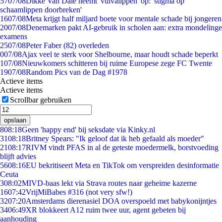
57
07/08
Dikke Van Dale neemt 'vulvalippen' op: 'stigma op
schaamlippen doorbreken'
16
07/08
Meta krijgt half miljard boete voor mentale schade bij jongeren
20
07/08
Denemarken pakt AI-gebruik in scholen aan: extra mondelinge
examens
25
07/08
Peter Faber (82) overleden
0
07/08
Ajax veel te sterk voor Shelbourne, maar houdt schade beperkt
1
07/08
Nieuwkomers schitteren bij ruime Europese zege FC Twente
19
07/08
Random Pics van de Dag #1978
Actieve items
Actieve items
Scrollbar gebruiken
opslaan
8
08:18
Geen 'happy end' bij seksdate via Kinky.nl
31
08:18
Britney Spears: "Ik geloof dat ik heb gefaald als moeder"
21
08:17
RIVM vindt PFAS in al de geteste moedermelk, borstvoeding
blijft advies
56
08:16
EU bekritiseert Meta en TikTok om verspreiden desinformatie
Ceuta
3
08:02
MIVD-baas lekt via Strava routes naar geheime kazerne
16
07:42
VrijMiBabes #316 (not very sfw!)
32
07:20
Amsterdams dierenasiel DOA overspoeld met babykonijntjes
34
06:49
XR blokkeert A12 ruim twee uur, agent gebeten bij
aanhouding