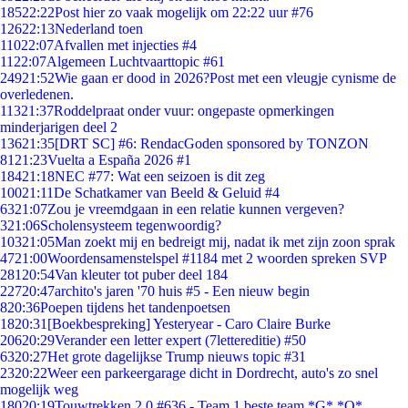
185
22:22
Post hier zo vaak mogelijk om 22:22 uur #76
126
22:13
Nederland toen
110
22:07
Afvallen met injecties #4
11
22:07
Algemeen Luchtvaarttopic #61
249
21:52
Wie gaan er dood in 2026?Post met een vleugje cynisme de
overledenen.
113
21:37
Roddelpraat onder vuur: ongepaste opmerkingen
minderjarigen deel 2
136
21:35
[DRT SC] #6: RendacGoden sponsored by TONZON
81
21:23
Vuelta a España 2026 #1
184
21:18
NEC #77: Wat een seizoen is dit zeg
100
21:11
De Schatkamer van Beeld & Geluid #4
63
21:07
Zou je vreemdgaan in een relatie kunnen vergeven?
3
21:06
Scholensysteem tegenwoordig?
103
21:05
Man zoekt mij en bedreigt mij, nadat ik met zijn zoon sprak
47
21:00
Woordensamenstelspel #1184 met 2 woorden spreken SVP
281
20:54
Van kleuter tot puber deel 184
227
20:47
archito's jaren '70 huis #5 - Een nieuw begin
8
20:36
Poepen tijdens het tandenpoetsen
18
20:31
[Boekbespreking] Yesteryear - Caro Claire Burke
206
20:29
Verander een letter expert (7lettereditie) #50
63
20:27
Het grote dagelijkse Trump nieuws topic #31
23
20:22
Weer een parkeergarage dicht in Dordrecht, auto's zo snel
mogelijk weg
180
20:19
Touwtrekken 2.0 #636 - Team 1 beste team *G* *O*