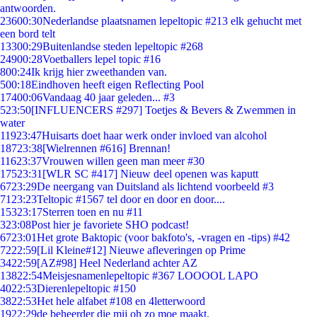
antwoorden.
236
00:30
Nederlandse plaatsnamen lepeltopic #213 elk gehucht met
een bord telt
133
00:29
Buitenlandse steden lepeltopic #268
249
00:28
Voetballers lepel topic #16
8
00:24
Ik krijg hier zweethanden van.
5
00:18
Eindhoven heeft eigen Reflecting Pool
174
00:06
Vandaag 40 jaar geleden... #3
5
23:50
[INFLUENCERS #297] Toetjes & Bevers & Zwemmen in
water
119
23:47
Huisarts doet haar werk onder invloed van alcohol
187
23:38
[Wielrennen #616] Brennan!
116
23:37
Vrouwen willen geen man meer #30
175
23:31
[WLR SC #417] Nieuw deel openen was kaputt
67
23:29
De neergang van Duitsland als lichtend voorbeeld #3
71
23:23
Teltopic #1567 tel door en door en door....
153
23:17
Sterren toen en nu #11
3
23:08
Post hier je favoriete SHO podcast!
67
23:01
Het grote Baktopic (voor bakfoto's, -vragen en -tips) #42
72
22:59
[Lil Kleine#12] Nieuwe afleveringen op Prime
34
22:59
[AZ#98] Heel Nederland achter AZ
138
22:54
Meisjesnamenlepeltopic #367 LOOOOL LAPO
40
22:53
Dierenlepeltopic #150
38
22:53
Het hele alfabet #108 en 4letterwoord
19
22:29
de beheerder die mij oh zo moe maakt.