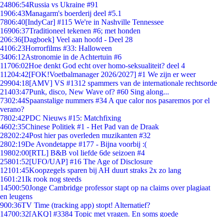
248
06:54
Russia vs Ukraine #91
19
06:43
Managarm's boerderij deel #5.1
78
06:40
[IndyCar] #115 We're in Nashville Tennessee
169
06:37
Traditioneel tekenen #6; met honden
2
06:36
[Dagboek] Veel aan hoofd - Deel 28
41
06:23
Horrorfilms #33: Halloween
34
06:12
Astronomie in de Achtertuin #6
117
06:02
Hoe denkt God echt over homo-seksualiteit? deel 4
112
04:42
[FOK!Voetbalmanager 2026/2027] #1 We zijn er weer
299
04:18
[AMV] VS #1312 spammers van de internationale rechtsorde
214
03:47
Punk, disco, New Wave of? #60 Sing along...
73
02:44
Spaanstalige nummers #34 A que calor nos pasaremos por el
verano?
78
02:42
PDC Nieuws #15: Matchfixing
46
02:35
Chinese Politiek #1 - Het Pad van de Draak
282
02:24
Post hier pas overleden muzikanten #32
28
02:19
De Avondetappe #177 - Bijna voorbij :(
198
02:00
[RTL] B&B vol liefde 6de seizoen #4
258
01:52
[UFO/UAP] #16 The Age of Disclosure
121
01:45
Koopzegels sparen bij AH duurt straks 2x zo lang
16
01:21
Ik rook nog steeds
145
00:50
Jonge Cambridge professor stapt op na claims over plagiaat
en leugens
9
00:36
TV Time (tracking app) stopt! Alternatief?
147
00:32
[AKQ] #3384 Topic met vragen. En soms goede