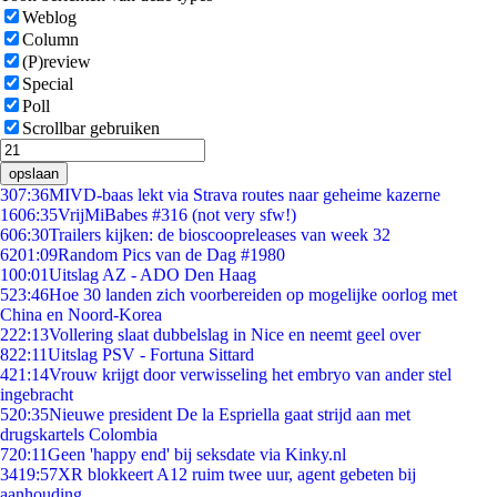
Weblog
Column
(P)review
Special
Poll
Scrollbar gebruiken
opslaan
3
07:36
MIVD-baas lekt via Strava routes naar geheime kazerne
16
06:35
VrijMiBabes #316 (not very sfw!)
6
06:30
Trailers kijken: de bioscoopreleases van week 32
62
01:09
Random Pics van de Dag #1980
1
00:01
Uitslag AZ - ADO Den Haag
5
23:46
Hoe 30 landen zich voorbereiden op mogelijke oorlog met
China en Noord-Korea
2
22:13
Vollering slaat dubbelslag in Nice en neemt geel over
8
22:11
Uitslag PSV - Fortuna Sittard
4
21:14
Vrouw krijgt door verwisseling het embryo van ander stel
ingebracht
5
20:35
Nieuwe president De la Espriella gaat strijd aan met
drugskartels Colombia
7
20:11
Geen 'happy end' bij seksdate via Kinky.nl
34
19:57
XR blokkeert A12 ruim twee uur, agent gebeten bij
aanhouding