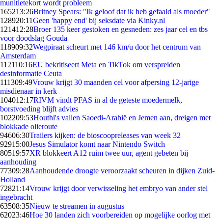
munitietekort wordt probleem
1652
13:26
Britney Spears: "Ik geloof dat ik heb gefaald als moeder"
1289
20:11
Geen 'happy end' bij seksdate via Kinky.nl
1214
12:28
Broer 135 keer gestoken en gesneden: zes jaar cel en tbs
voor doodslag Gouda
1189
09:32
Wegpiraat scheurt met 146 km/u door het centrum van
Amsterdam
1121
10:16
EU bekritiseert Meta en TikTok om verspreiden
desinformatie Ceuta
1113
09:49
Vrouw krijgt 30 maanden cel voor afpersing 12-jarige
misdienaar in kerk
1040
12:17
RIVM vindt PFAS in al de geteste moedermelk,
borstvoeding blijft advies
1022
09:53
Houthi's vallen Saoedi-Arabië en Jemen aan, dreigen met
blokkade olieroute
946
06:30
Trailers kijken: de bioscoopreleases van week 32
929
15:00
Jesus Simulator komt naar Nintendo Switch
805
19:57
XR blokkeert A12 ruim twee uur, agent gebeten bij
aanhouding
773
09:28
Aanhoudende droogte veroorzaakt scheuren in dijken Zuid-
Holland
728
21:14
Vrouw krijgt door verwisseling het embryo van ander stel
ingebracht
635
08:35
Nieuw te streamen in augustus
620
23:46
Hoe 30 landen zich voorbereiden op mogelijke oorlog met