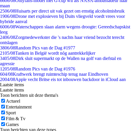
66
06/08
Onlyfans-model met G-cup wil als NASA-ambassadeur naar
maan
25
06/08
Huisarts per direct uit vak gezet om ernstig alcoholmisbruik
19
06/08
Drone met explosieven bij Duits vliegveld voedt vrees voor
hybride aanval
60
06/08
Waterschappen slaan alarm wegens droogte: Gereedschapskist
leeg
24
06/08
Zorgmedewerkster die 's nachts haar vriend bezocht terecht
ontslagen
38
06/08
Random Pics van de Dag #1977
21
05/08
Tanken in België wordt nóg aantrekkelijker
34
05/08
Dirk sluit supermarkt op de Wallen na golf van diefstal en
agressie
12
05/08
Random Pics van de Dag #1976
6
04/08
Kraftwerk brengt ruimteschip terug naar Eindhoven
20
04/08
Apple vecht Britse eis tot inbouwen backdoor in iCloud aan
Laatste items
Laatste items
Toon berichten uit deze thema's
Actueel
Entertainment
Sport
Film & Tv
Games
Toon berichten van deze types