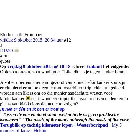
Eindredactie Frontpage
vrijdag 9 oktober 2015, 20:34 uur
#12
3
DJMO
#trut
quote:
Op
vrijdag 9 oktober 2015 @ 18:18
schreef
trabant
het volgende:
Ook zo'n on-zin, zo'n wanlijntje: "Like dit als je tegen kanker bent."
Alsof er überhaupt iemand gezond van zinnen vóór kanker zou zijn.
er circuleert er nu ook eentje rond waarbij er striphelden uitgedeeld
worden aan likers om op die manier aandacht te vragen voor
kinderkanker
echt, wanneer stopt dit en gaan mensen nadenken in
plaats van klakkeloos de meute te volgen?
Ik heb er één en ik ben er trots op
"Tussen droom en daad staan wetten in de weg, en praktische
bezwaren" "The needs of the many outweigh the needs of the crew"
Terugblik op tachtig kilometer lopen
-
Westerborkpad
-
My 5
minutes of fame
-
Heldin