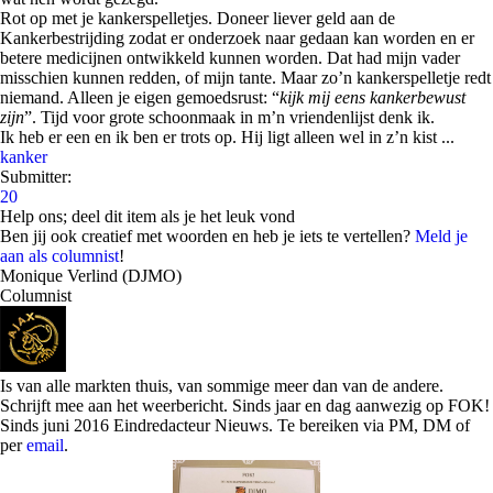
Rot op met je kankerspelletjes. Doneer liever geld aan de
Kankerbestrijding zodat er onderzoek naar gedaan kan worden en er
betere medicijnen ontwikkeld kunnen worden. Dat had mijn vader
misschien kunnen redden, of mijn tante. Maar zo’n kankerspelletje redt
niemand. Alleen je eigen gemoedsrust: “
kijk mij eens kankerbewust
zijn
”. Tijd voor grote schoonmaak in m’n vriendenlijst denk ik.
Ik heb er een en ik ben er trots op. Hij ligt alleen wel in z’n kist ...
kanker
Submitter:
20
Help ons; deel dit item als je het leuk vond
Ben jij ook creatief met woorden en heb je iets te vertellen?
Meld je
aan als columnist
!
Monique Verlind (DJMO)
Columnist
Is van alle markten thuis, van sommige meer dan van de andere.
Schrijft mee aan het weerbericht. Sinds jaar en dag aanwezig op FOK!
Sinds juni 2016 Eindredacteur Nieuws. Te bereiken via PM, DM of
per
email
.