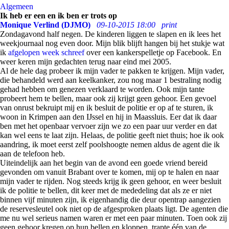
Algemeen
Ik heb er een en ik ben er trots op
Monique Verlind (DJMO)
09-10-2015 18:00
print
Zondagavond half negen. De kinderen liggen te slapen en ik lees het
weekjournaal nog even door. Mijn blik blijft hangen bij het stukje wat
ik
afgelopen week schreef
over een kankerspelletje op Facebook. En
weer keren mijn gedachten terug naar eind mei 2005.
Al de hele dag probeer ik mijn vader te pakken te krijgen. Mijn vader,
die behandeld werd aan keelkanker, zou nog maar 1 bestraling nodig
gehad hebben om genezen verklaard te worden. Ook mijn tante
probeert hem te bellen, maar ook zij krijgt geen gehoor. Een gevoel
van onrust bekruipt mij en ik besluit de politie er op af te sturen, ik
woon in Krimpen aan den IJssel en hij in Maassluis. Eer dat ik daar
ben met het openbaar vervoer zijn we zo een paar uur verder en dat
kan wel eens te laat zijn. Helaas, de politie geeft niet thuis; hoe ik ook
aandring, ik moet eerst zelf poolshoogte nemen aldus de agent die ik
aan de telefoon heb.
Uiteindelijk aan het begin van de avond een goede vriend bereid
gevonden om vanuit Brabant over te komen, mij op te halen en naar
mijn vader te rijden. Nog steeds krijg ik geen gehoor, en weer besluit
ik de politie te bellen, dit keer met de mededeling dat als ze er niet
binnen vijf minuten zijn, ik eigenhandig die deur opentrap aangezien
de reservesleutel ook niet op de afgesproken plaats ligt. De agenten die
me nu wel serieus namen waren er met een paar minuten. Toen ook zij
geen gehoor kregen op hun bellen en kloppen, trapte één van de