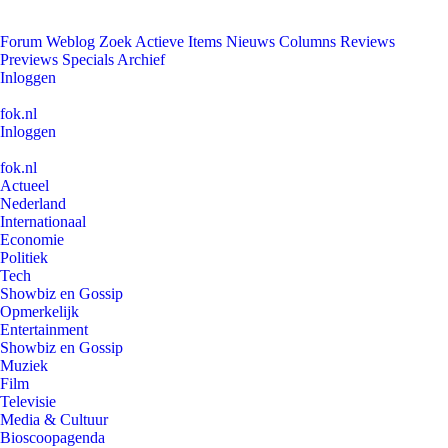
Forum
Weblog
Zoek
Actieve Items
Nieuws
Columns
Reviews
Previews
Specials
Archief
Inloggen
fok.nl
Inloggen
fok.nl
Actueel
Nederland
Internationaal
Economie
Politiek
Tech
Showbiz en Gossip
Opmerkelijk
Entertainment
Showbiz en Gossip
Muziek
Film
Televisie
Media & Cultuur
Bioscoopagenda