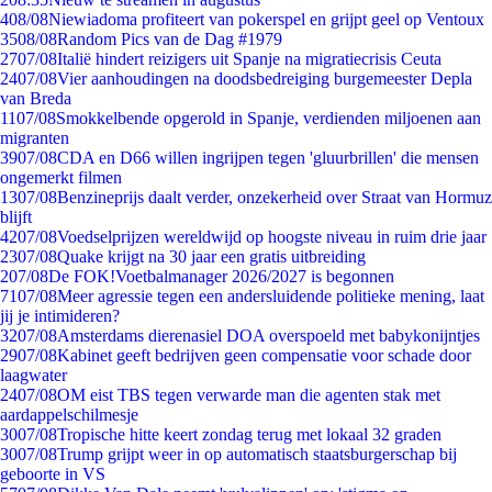
4
08/08
Niewiadoma profiteert van pokerspel en grijpt geel op Ventoux
35
08/08
Random Pics van de Dag #1979
27
07/08
Italië hindert reizigers uit Spanje na migratiecrisis Ceuta
24
07/08
Vier aanhoudingen na doodsbedreiging burgemeester Depla
van Breda
11
07/08
Smokkelbende opgerold in Spanje, verdienden miljoenen aan
migranten
39
07/08
CDA en D66 willen ingrijpen tegen 'gluurbrillen' die mensen
ongemerkt filmen
13
07/08
Benzineprijs daalt verder, onzekerheid over Straat van Hormuz
blijft
42
07/08
Voedselprijzen wereldwijd op hoogste niveau in ruim drie jaar
23
07/08
Quake krijgt na 30 jaar een gratis uitbreiding
2
07/08
De FOK!Voetbalmanager 2026/2027 is begonnen
71
07/08
Meer agressie tegen een andersluidende politieke mening, laat
jij je intimideren?
32
07/08
Amsterdams dierenasiel DOA overspoeld met babykonijntjes
29
07/08
Kabinet geeft bedrijven geen compensatie voor schade door
laagwater
24
07/08
OM eist TBS tegen verwarde man die agenten stak met
aardappelschilmesje
30
07/08
Tropische hitte keert zondag terug met lokaal 32 graden
30
07/08
Trump grijpt weer in op automatisch staatsburgerschap bij
geboorte in VS