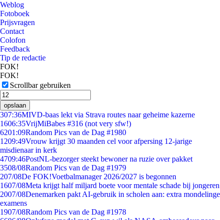
Weblog
Fotoboek
Prijsvragen
Contact
Colofon
Feedback
Tip de redactie
FOK!
FOK!
Scrollbar gebruiken
opslaan
3
07:36
MIVD-baas lekt via Strava routes naar geheime kazerne
16
06:35
VrijMiBabes #316 (not very sfw!)
62
01:09
Random Pics van de Dag #1980
12
09:49
Vrouw krijgt 30 maanden cel voor afpersing 12-jarige
misdienaar in kerk
47
09:46
PostNL-bezorger steekt bewoner na ruzie over pakket
35
08/08
Random Pics van de Dag #1979
2
07/08
De FOK!Voetbalmanager 2026/2027 is begonnen
16
07/08
Meta krijgt half miljard boete voor mentale schade bij jongeren
20
07/08
Denemarken pakt AI-gebruik in scholen aan: extra mondelinge
examens
19
07/08
Random Pics van de Dag #1978