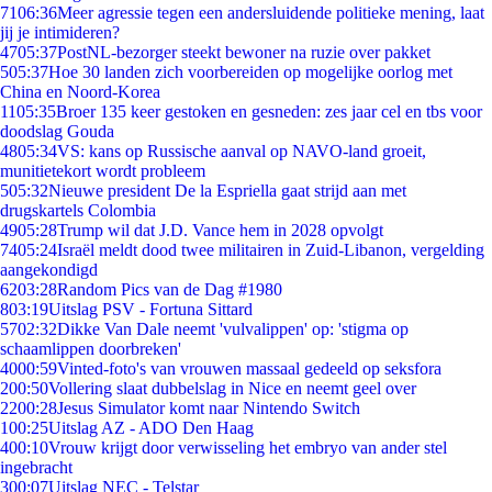
71
06:36
Meer agressie tegen een andersluidende politieke mening, laat
jij je intimideren?
47
05:37
PostNL-bezorger steekt bewoner na ruzie over pakket
5
05:37
Hoe 30 landen zich voorbereiden op mogelijke oorlog met
China en Noord-Korea
11
05:35
Broer 135 keer gestoken en gesneden: zes jaar cel en tbs voor
doodslag Gouda
48
05:34
VS: kans op Russische aanval op NAVO-land groeit,
munitietekort wordt probleem
5
05:32
Nieuwe president De la Espriella gaat strijd aan met
drugskartels Colombia
49
05:28
Trump wil dat J.D. Vance hem in 2028 opvolgt
74
05:24
Israël meldt dood twee militairen in Zuid-Libanon, vergelding
aangekondigd
62
03:28
Random Pics van de Dag #1980
8
03:19
Uitslag PSV - Fortuna Sittard
57
02:32
Dikke Van Dale neemt 'vulvalippen' op: 'stigma op
schaamlippen doorbreken'
40
00:59
Vinted-foto's van vrouwen massaal gedeeld op seksfora
2
00:50
Vollering slaat dubbelslag in Nice en neemt geel over
22
00:28
Jesus Simulator komt naar Nintendo Switch
1
00:25
Uitslag AZ - ADO Den Haag
4
00:10
Vrouw krijgt door verwisseling het embryo van ander stel
ingebracht
3
00:07
Uitslag NEC - Telstar