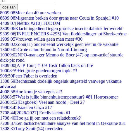
opslaan
80
09:08
Meer dan 40 uur werken.
86
09:08
Migranten breken door grens naar Ceuta in Spanje,l #10
44
09:07
[Netflix #210] TUDUM
28
09:06
Klacht ingediend tegen grootste insectenfabriek ter wereld
93
09:06
[INFLUENCERS #295] Van flodderslinger tot Shrek-crème
19
09:05
Vrouwen willen geen man meer #30
39
09:02
Zoon(11) onderneemt werkelijk geen reet in de vakantie
136
09:02
Grote natuurbrand in Noord-Limburg
109
09:02
NPO-manager Menno de Boer (47) op non-actief stuurde
dick-pic rond
18
09:00
[ATP Tour] #169 Tosti Tallon back on fire
100
08:59
Het grote goedemorgen topic #3
9
08:59
Peter Faber is overleden
13
08:59
Rechtszaak dodelijk ongeluk uitgesteld vanwege vakantie
advocaat
40
08:58
Hoe kom je van egels af?
168
08:57
Wat is jullie binnenhuistemperatuur? #81 Horrorzomer
263
08:52
[Dagboek] Veel aan hoofd - Deel 27
199
08:45
Israel en Gaza #17
27
08:44
[2026/2027] Eredivisietoto #1
17
08:40
Hoe ga jij om met een relatiebreuk?
72
08:37
Een tactische/militaire analyse van het front in Oekraïne #31
13
08:35
Tony Scott (54) overleden