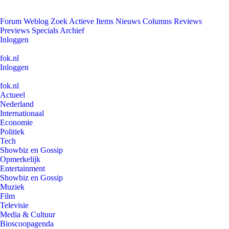
Forum
Weblog
Zoek
Actieve Items
Nieuws
Columns
Reviews
Previews
Specials
Archief
Inloggen
fok.nl
Inloggen
fok.nl
Actueel
Nederland
Internationaal
Economie
Politiek
Tech
Showbiz en Gossip
Opmerkelijk
Entertainment
Showbiz en Gossip
Muziek
Film
Televisie
Media & Cultuur
Bioscoopagenda