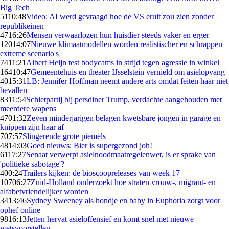
Big Tech
51
10:48
Video: AI werd gevraagd hoe de VS eruit zou zien zonder
republikeinen
47
16:26
Mensen verwaarlozen hun huisdier steeds vaker en erger
120
14:07
Nieuwe klimaatmodellen worden realistischer en schrappen
extreme scenario's
74
11:21
Albert Heijn test bodycams in strijd tegen agressie in winkel
164
10:47
Gemeentehuis en theater IJsselstein vernield om asielopvang
40
15:31
LB: Jennifer Hoffman neemt andere arts omdat feiten haar niet
bevallen
83
11:54
Schietpartij bij persdiner Trump, verdachte aangehouden met
meerdere wapens
47
01:32
Zeven minderjarigen belagen kwetsbare jongen in garage en
knippen zijn haar af
7
07:57
Slingerende grote piemels
48
14:03
Goed nieuws: Bier is supergezond joh!
61
17:27
Senaat verwerpt asielnoodmaatregelenwet, is er sprake van
'politieke sabotage'?
4
00:24
Trailers kijken: de bioscoopreleases van week 17
107
06:27
Zuid-Holland onderzoekt hoe straten vrouw-, migrant- en
alfabetvriendelijker worden
34
13:46
Sydney Sweeney als hondje en baby in Euphoria zorgt voor
ophef online
98
16:13
Jetten hervat asieloffensief en komt snel met nieuwe
wetsvoorstellen