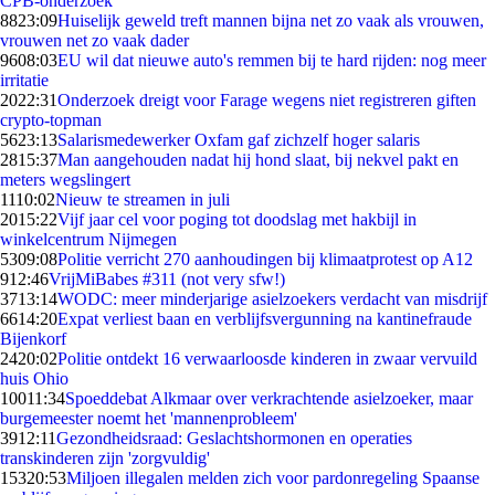
CPB-onderzoek
88
23:09
Huiselijk geweld treft mannen bijna net zo vaak als vrouwen,
vrouwen net zo vaak dader
96
08:03
EU wil dat nieuwe auto's remmen bij te hard rijden: nog meer
irritatie
20
22:31
Onderzoek dreigt voor Farage wegens niet registreren giften
crypto-topman
56
23:13
Salarismedewerker Oxfam gaf zichzelf hoger salaris
28
15:37
Man aangehouden nadat hij hond slaat, bij nekvel pakt en
meters wegslingert
11
10:02
Nieuw te streamen in juli
20
15:22
Vijf jaar cel voor poging tot doodslag met hakbijl in
winkelcentrum Nijmegen
53
09:08
Politie verricht 270 aanhoudingen bij klimaatprotest op A12
9
12:46
VrijMiBabes #311 (not very sfw!)
37
13:14
WODC: meer minderjarige asielzoekers verdacht van misdrijf
66
14:20
Expat verliest baan en verblijfsvergunning na kantinefraude
Bijenkorf
24
20:02
Politie ontdekt 16 verwaarloosde kinderen in zwaar vervuild
huis Ohio
100
11:34
Spoeddebat Alkmaar over verkrachtende asielzoeker, maar
burgemeester noemt het 'mannenprobleem'
39
12:11
Gezondheidsraad: Geslachtshormonen en operaties
transkinderen zijn 'zorgvuldig'
153
20:53
Miljoen illegalen melden zich voor pardonregeling Spaanse