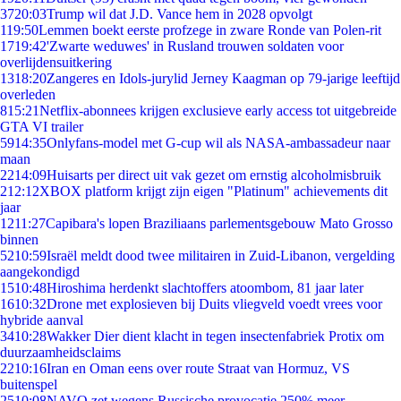
37
20:03
Trump wil dat J.D. Vance hem in 2028 opvolgt
1
19:50
Lemmen boekt eerste profzege in zware Ronde van Polen-rit
17
19:42
'Zwarte weduwes' in Rusland trouwen soldaten voor
overlijdensuitkering
13
18:20
Zangeres en Idols-jurylid Jerney Kaagman op 79-jarige leeftijd
overleden
8
15:21
Netflix-abonnees krijgen exclusieve early access tot uitgebreide
GTA VI trailer
59
14:35
Onlyfans-model met G-cup wil als NASA-ambassadeur naar
maan
22
14:09
Huisarts per direct uit vak gezet om ernstig alcoholmisbruik
2
12:12
XBOX platform krijgt zijn eigen "Platinum" achievements dit
jaar
12
11:27
Capibara's lopen Braziliaans parlementsgebouw Mato Grosso
binnen
52
10:59
Israël meldt dood twee militairen in Zuid-Libanon, vergelding
aangekondigd
15
10:48
Hiroshima herdenkt slachtoffers atoombom, 81 jaar later
16
10:32
Drone met explosieven bij Duits vliegveld voedt vrees voor
hybride aanval
34
10:28
Wakker Dier dient klacht in tegen insectenfabriek Protix om
duurzaamheidsclaims
22
10:16
Iran en Oman eens over route Straat van Hormuz, VS
buitenspel
25
10:08
NAVO zet wegens Russische provocatie 250% meer