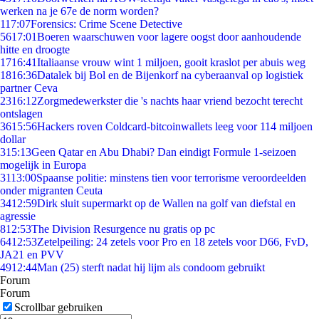
werken na je 67e de norm worden?
1
17:07
Forensics: Crime Scene Detective
56
17:01
Boeren waarschuwen voor lagere oogst door aanhoudende
hitte en droogte
17
16:41
Italiaanse vrouw wint 1 miljoen, gooit kraslot per abuis weg
18
16:36
Datalek bij Bol en de Bijenkorf na cyberaanval op logistiek
partner Ceva
23
16:12
Zorgmedewerkster die 's nachts haar vriend bezocht terecht
ontslagen
36
15:56
Hackers roven Coldcard-bitcoinwallets leeg voor 114 miljoen
dollar
3
15:13
Geen Qatar en Abu Dhabi? Dan eindigt Formule 1-seizoen
mogelijk in Europa
31
13:00
Spaanse politie: minstens tien voor terrorisme veroordeelden
onder migranten Ceuta
34
12:59
Dirk sluit supermarkt op de Wallen na golf van diefstal en
agressie
8
12:53
The Division Resurgence nu gratis op pc
64
12:53
Zetelpeiling: 24 zetels voor Pro en 18 zetels voor D66, FvD,
JA21 en PVV
49
12:44
Man (25) sterft nadat hij lijm als condoom gebruikt
Forum
Forum
Scrollbar gebruiken