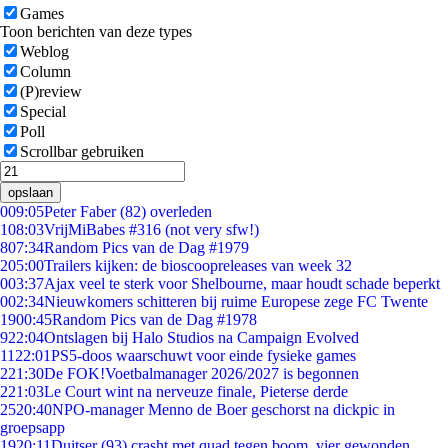
Games
Toon berichten van deze types
Weblog
Column
(P)review
Special
Poll
Scrollbar gebruiken
opslaan
0
09:05
Peter Faber (82) overleden
1
08:03
VrijMiBabes #316 (not very sfw!)
8
07:34
Random Pics van de Dag #1979
2
05:00
Trailers kijken: de bioscoopreleases van week 32
0
03:37
Ajax veel te sterk voor Shelbourne, maar houdt schade beperkt
0
02:34
Nieuwkomers schitteren bij ruime Europese zege FC Twente
19
00:45
Random Pics van de Dag #1978
9
22:04
Ontslagen bij Halo Studios na Campaign Evolved
11
22:01
PS5-doos waarschuwt voor einde fysieke games
2
21:30
De FOK!Voetbalmanager 2026/2027 is begonnen
2
21:03
Le Court wint na nerveuze finale, Pieterse derde
25
20:40
NPO-manager Menno de Boer geschorst na dickpic in
groepsapp
19
20:11
Duitser (93) crasht met quad tegen boom, vier gewonden