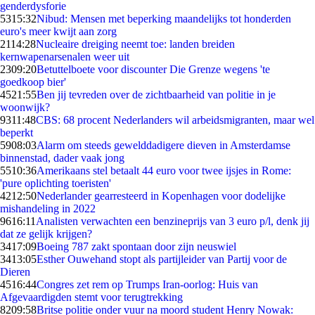
genderdysforie
53
15:32
Nibud: Mensen met beperking maandelijks tot honderden
euro's meer kwijt aan zorg
21
14:28
Nucleaire dreiging neemt toe: landen breiden
kernwapenarsenalen weer uit
23
09:20
Betuttelboete voor discounter Die Grenze wegens 'te
goedkoop bier'
45
21:55
Ben jij tevreden over de zichtbaarheid van politie in je
woonwijk?
93
11:48
CBS: 68 procent Nederlanders wil arbeidsmigranten, maar wel
beperkt
59
08:03
Alarm om steeds gewelddadigere dieven in Amsterdamse
binnenstad, dader vaak jong
55
10:36
Amerikaans stel betaalt 44 euro voor twee ijsjes in Rome:
'pure oplichting toeristen'
42
12:50
Nederlander gearresteerd in Kopenhagen voor dodelijke
mishandeling in 2022
96
16:11
Analisten verwachten een benzineprijs van 3 euro p/l, denk jij
dat ze gelijk krijgen?
34
17:09
Boeing 787 zakt spontaan door zijn neuswiel
34
13:05
Esther Ouwehand stopt als partijleider van Partij voor de
Dieren
45
16:44
Congres zet rem op Trumps Iran-oorlog: Huis van
Afgevaardigden stemt voor terugtrekking
82
09:58
Britse politie onder vuur na moord student Henry Nowak: