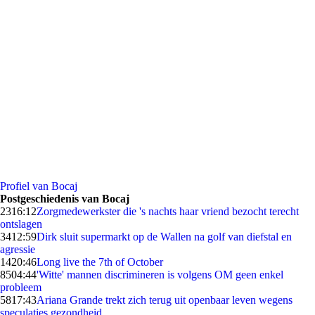
Profiel van Bocaj
Postgeschiedenis van Bocaj
23
16:12
Zorgmedewerkster die 's nachts haar vriend bezocht terecht
ontslagen
34
12:59
Dirk sluit supermarkt op de Wallen na golf van diefstal en
agressie
14
20:46
Long live the 7th of October
85
04:44
'Witte' mannen discrimineren is volgens OM geen enkel
probleem
58
17:43
Ariana Grande trekt zich terug uit openbaar leven wegens
speculaties gezondheid