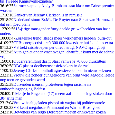
bij Tweede Kamerverkiezingen?
36
16:35
Starmer stapt op, Andy Burnham staat klaar om Britse premier
worden
17
16:16
Kanker van Jeremy Clarkson is in remissie
25
18:29
Nederland stuurt Zr.Ms. De Ruyter naar Straat van Hormuz, is
dat een goed plan?
127
09:56
15-jarige transgender furry deelde gruwelbeelden van haar
ouders
106
08:47
Zorgelijke trend: steeds meer werknemers hebben 'burn-out'
41
09:37
CPB: energiecrisis treft 300.000 kwetsbare huishoudens extra
87
13:27
VS trekt crisistroepen per direct terug, NAVO springt bij
39
23:45
Auto geplet onder vrachtwagen, chauffeur komt met de schrik
vrij
15
00:01
Oudervereniging daagt Staat vanwege 70.000 thuiszitters
36
20:58
BBC plaatst doelbewust asielzoekers in de zaal
17
09:12
Jeremy Clarkson onthult agressieve kanker in nieuw seizoen
23
21:11
Vrouw die zonder bungeekoord van brug werd gegooid leefde
nog toen ze gevonden werd
35
15:38
Duizenden mensen protesteren tegen racisme na
onthoofdingspoging Belfast
204
09:11
Meisje in Engeland (17) meermaals in de nek gestoken door
30-jarige man
23
13:04
Vrouw haalt geladen pistool uit vagina bij politiecontrole
21
08:23
VS keurt megafusie Paramount en Warner Bros. goed
24
21:10
Bewoners van regio Dordrecht moeten drinkwater koken