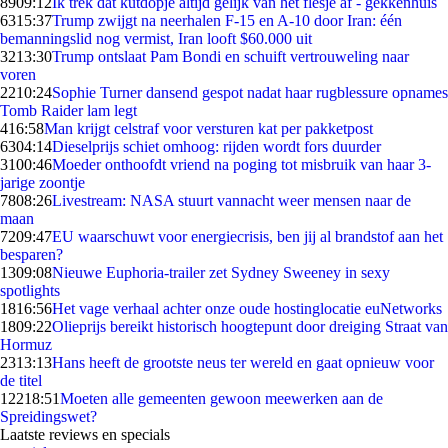
89
09:12
Ik trek dat kutdopje altijd gelijk van het flesje af - gekkenhuis
63
15:37
Trump zwijgt na neerhalen F-15 en A-10 door Iran: één
bemanningslid nog vermist, Iran looft $60.000 uit
32
13:30
Trump ontslaat Pam Bondi en schuift vertrouweling naar
voren
22
10:24
Sophie Turner dansend gespot nadat haar rugblessure opnames
Tomb Raider lam legt
4
16:58
Man krijgt celstraf voor versturen kat per pakketpost
63
04:14
Dieselprijs schiet omhoog: rijden wordt fors duurder
31
00:46
Moeder onthoofdt vriend na poging tot misbruik van haar 3-
jarige zoontje
78
08:26
Livestream: NASA stuurt vannacht weer mensen naar de
maan
72
09:47
EU waarschuwt voor energiecrisis, ben jij al brandstof aan het
besparen?
13
09:08
Nieuwe Euphoria-trailer zet Sydney Sweeney in sexy
spotlights
18
16:56
Het vage verhaal achter onze oude hostinglocatie euNetworks
18
09:22
Olieprijs bereikt historisch hoogtepunt door dreiging Straat van
Hormuz
23
13:13
Hans heeft de grootste neus ter wereld en gaat opnieuw voor
de titel
122
18:51
Moeten alle gemeenten gewoon meewerken aan de
Spreidingswet?
Laatste reviews en specials