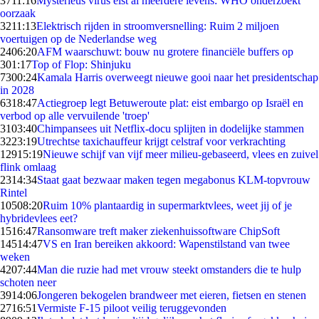
37
11:16
Mysterieus virus eist al meerdere levens: WHO onderzoekt
oorzaak
32
11:13
Elektrisch rijden in stroomversnelling: Ruim 2 miljoen
voertuigen op de Nederlandse weg
24
06:20
AFM waarschuwt: bouw nu grotere financiële buffers op
3
01:17
Top of Flop: Shinjuku
73
00:24
Kamala Harris overweegt nieuwe gooi naar het presidentschap
in 2028
63
18:47
Actiegroep legt Betuweroute plat: eist embargo op Israël en
verbod op alle vervuilende 'troep'
31
03:40
Chimpansees uit Netflix-docu splijten in dodelijke stammen
32
23:19
Utrechtse taxichauffeur krijgt celstraf voor verkrachting
129
15:19
Nieuwe schijf van vijf meer milieu-gebaseerd, vlees en zuivel
flink omlaag
23
14:34
Staat gaat bezwaar maken tegen megabonus KLM-topvrouw
Rintel
105
08:20
Ruim 10% plantaardig in supermarktvlees, weet jij of je
hybridevlees eet?
15
16:47
Ransomware treft maker ziekenhuissoftware ChipSoft
145
14:47
VS en Iran bereiken akkoord: Wapenstilstand van twee
weken
42
07:44
Man die ruzie had met vrouw steekt omstanders die te hulp
schoten neer
39
14:06
Jongeren bekogelen brandweer met eieren, fietsen en stenen
27
16:51
Vermiste F-15 piloot veilig teruggevonden