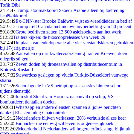
Tofik Dibi
24
14:47
Trump: atoomakkoord Saoedi-Arabië alleen bij toetreding
Israël-akkoord
29
15:49
Ex-CNN-ster Brooke Baldwin wijst ex-wereldleider in bed af
54
19:12
Trump treft Canada met nieuwe invoerheffing van 50 procent
59
18:30
Grote bedrijven zetten 13.500 asielzoekers aan het werk
5
12:20
Trailers kijken: de bioscoopreleases van week 29
24
14:41
In plaats van enkeloperatie alle vier verstandskiezen getrokken
bij 17-jarig meisje
45
22:48
Aanvallen op drinkwatervoorziening Iran en Koeweit doen
olieprijs stijgen
38
17:37
Zeven doden bij droneaanvallen op distributiecentrum in
Kotovsk Rusland
65
17:32
Stewardess geslagen op vlucht Turkije-Düsseldorf vanwege
sharia
13
12:26
Schoolagente in VS betrapt op sekssessies binnen school
tijdens diensttijd
98
15:06
Iran sluit Straat van Hormuz na aanval op schip, VS
bombardeert tientallen doelen
69
20:31
Whatsapp en andere diensten scannen al jouw berichten
dankzij EU stemming Chatcontrole
24
19:12
Nederlanders blijven verkassen: 20% verhuisde al zes keer
55
22:05
Biohacker die eeuwig wil leven is ongeneeslijk ziek
212
22:02
Meerderheid Nederlanders wil hogere erfbelasting, blijkt uit