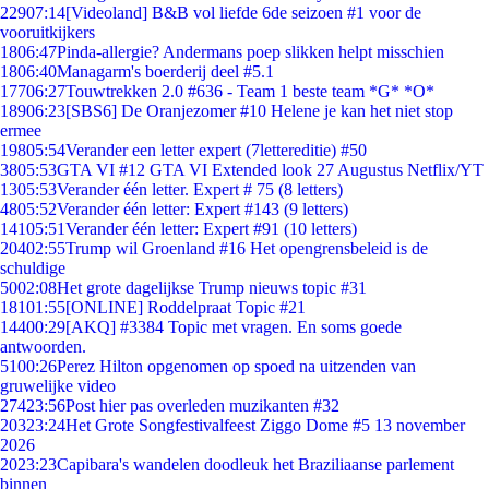
229
07:14
[Videoland] B&B vol liefde 6de seizoen #1 voor de
vooruitkijkers
18
06:47
Pinda-allergie? Andermans poep slikken helpt misschien
18
06:40
Managarm's boerderij deel #5.1
177
06:27
Touwtrekken 2.0 #636 - Team 1 beste team *G* *O*
189
06:23
[SBS6] De Oranjezomer #10 Helene je kan het niet stop
ermee
198
05:54
Verander een letter expert (7lettereditie) #50
38
05:53
GTA VI #12 GTA VI Extended look 27 Augustus Netflix/YT
13
05:53
Verander één letter. Expert # 75 (8 letters)
48
05:52
Verander één letter: Expert #143 (9 letters)
141
05:51
Verander één letter: Expert #91 (10 letters)
204
02:55
Trump wil Groenland #16 Het opengrensbeleid is de
schuldige
50
02:08
Het grote dagelijkse Trump nieuws topic #31
181
01:55
[ONLINE] Roddelpraat Topic #21
144
00:29
[AKQ] #3384 Topic met vragen. En soms goede
antwoorden.
51
00:26
Perez Hilton opgenomen op spoed na uitzenden van
gruwelijke video
274
23:56
Post hier pas overleden muzikanten #32
203
23:24
Het Grote Songfestivalfeest Ziggo Dome #5 13 november
2026
20
23:23
Capibara's wandelen doodleuk het Braziliaanse parlement
binnen