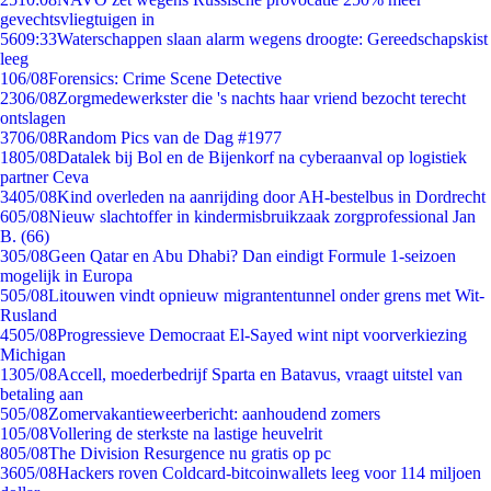
gevechtsvliegtuigen in
56
09:33
Waterschappen slaan alarm wegens droogte: Gereedschapskist
leeg
1
06/08
Forensics: Crime Scene Detective
23
06/08
Zorgmedewerkster die 's nachts haar vriend bezocht terecht
ontslagen
37
06/08
Random Pics van de Dag #1977
18
05/08
Datalek bij Bol en de Bijenkorf na cyberaanval op logistiek
partner Ceva
34
05/08
Kind overleden na aanrijding door AH-bestelbus in Dordrecht
6
05/08
Nieuw slachtoffer in kindermisbruikzaak zorgprofessional Jan
B. (66)
3
05/08
Geen Qatar en Abu Dhabi? Dan eindigt Formule 1-seizoen
mogelijk in Europa
5
05/08
Litouwen vindt opnieuw migrantentunnel onder grens met Wit-
Rusland
45
05/08
Progressieve Democraat El-Sayed wint nipt voorverkiezing
Michigan
13
05/08
Accell, moederbedrijf Sparta en Batavus, vraagt uitstel van
betaling aan
5
05/08
Zomervakantieweerbericht: aanhoudend zomers
1
05/08
Vollering de sterkste na lastige heuvelrit
8
05/08
The Division Resurgence nu gratis op pc
36
05/08
Hackers roven Coldcard-bitcoinwallets leeg voor 114 miljoen