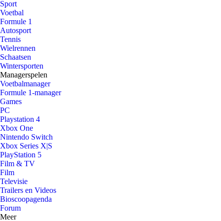
Sport
Voetbal
Formule 1
Autosport
Tennis
Wielrennen
Schaatsen
Wintersporten
Managerspelen
Voetbalmanager
Formule 1-manager
Games
PC
Playstation 4
Xbox One
Nintendo Switch
Xbox Series X|S
PlayStation 5
Film & TV
Film
Televisie
Trailers en Videos
Bioscoopagenda
Forum
Meer