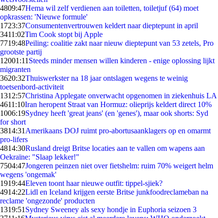
48
09:47
Hema wil zelf verdienen aan toiletten, toiletjuf (64) moet
opkrassen: 'Nieuwe formule'
17
23:37
Consumentenvertrouwen keldert naar dieptepunt in april
34
11:02
Tim Cook stopt bij Apple
77
19:48
Peiling: coalitie zakt naar nieuw dieptepunt van 53 zetels, Pro
grootste partij
120
01:11
Steeds minder mensen willen kinderen - enige oplossing lijkt
migranten
36
20:32
Thuiswerkster na 18 jaar ontslagen wegens te weinig
toetsenbord-activiteit
13
12:57
Christina Applegate onverwacht opgenomen in ziekenhuis LA
46
11:10
Iran heropent Straat van Hormuz: olieprijs keldert direct 10%
10
06:19
Sydney heeft 'great jeans' (en 'genes'), maar ook shorts: Syd
for short
38
14:31
Amerikaans DOJ ruimt pro-abortus­aanklagers op en omarmt
pro-lifers
48
14:30
Rusland dreigt Britse locaties aan te vallen om wapens aan
Oekraïne: "Slaap lekker!"
75
04:47
Jongeren peinzen niet over fietshelm: ruim 70% weigert helm
wegens 'ongemak'
19
19:44
Eleven toont haar nieuwe outfit: tippel-sjiek?
49
14:22
Lidl en Iceland krijgen eerste Britse junkfoodreclameban na
reclame 'ongezonde' producten
13
19:51
Sydney Sweeney als sexy hondje in Euphoria seizoen 3