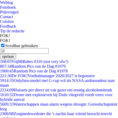
Weblog
Fotoboek
Prijsvragen
Contact
Colofon
Feedback
Tip de redactie
FOK!
FOK!
Scrollbar gebruiken
opslaan
1
08:03
VrijMiBabes #316 (not very sfw!)
8
07:34
Random Pics van de Dag #1979
19
00:45
Random Pics van de Dag #1978
2
21:30
De FOK!Voetbalmanager 2026/2027 is begonnen
59
14:35
Onlyfans-model met G-cup wil als NASA-ambassadeur naar
maan
22
14:09
Huisarts per direct uit vak gezet om ernstig alcoholmisbruik
16
10:32
Drone met explosieven bij Duits vliegveld voedt vrees voor
hybride aanval
56
09:33
Waterschappen slaan alarm wegens droogte: Gereedschapskist
leeg
23
06/08
Zorgmedewerkster die 's nachts haar vriend bezocht terecht