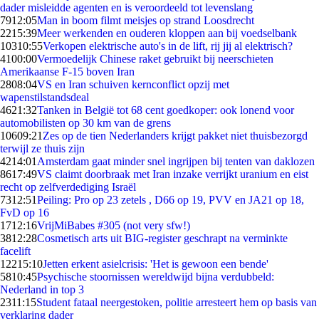
dader misleidde agenten en is veroordeeld tot levenslang
79
12:05
Man in boom filmt meisjes op strand Loosdrecht
22
15:39
Meer werkenden en ouderen kloppen aan bij voedselbank
103
10:55
Verkopen elektrische auto's in de lift, rij jij al elektrisch?
41
00:00
Vermoedelijk Chinese raket gebruikt bij neerschieten
Amerikaanse F-15 boven Iran
28
08:04
VS en Iran schuiven kernconflict opzij met
wapenstilstandsdeal
46
21:32
Tanken in België tot 68 cent goedkoper: ook lonend voor
automobilisten op 30 km van de grens
106
09:21
Zes op de tien Nederlanders krijgt pakket niet thuisbezorgd
terwijl ze thuis zijn
42
14:01
Amsterdam gaat minder snel ingrijpen bij tenten van daklozen
86
17:49
VS claimt doorbraak met Iran inzake verrijkt uranium en eist
recht op zelfverdediging Israël
73
12:51
Peiling: Pro op 23 zetels , D66 op 19, PVV en JA21 op 18,
FvD op 16
17
12:16
VrijMiBabes #305 (not very sfw!)
38
12:28
Cosmetisch arts uit BIG-register geschrapt na verminkte
facelift
122
15:10
Jetten erkent asielcrisis: 'Het is gewoon een bende'
58
10:45
Psychische stoornissen wereldwijd bijna verdubbeld:
Nederland in top 3
23
11:15
Student fataal neergestoken, politie arresteert hem op basis van
verklaring dader