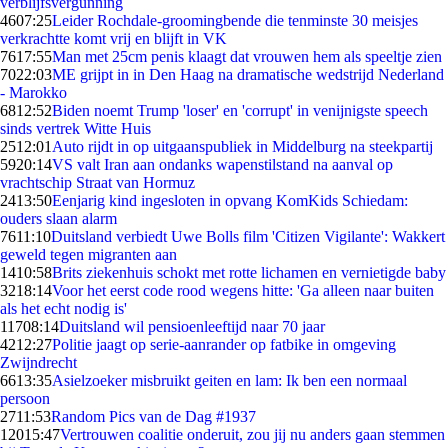
verblijfsvergunning
46
07:25
Leider Rochdale-groomingbende die tenminste 30 meisjes
verkrachtte komt vrij en blijft in VK
76
17:55
Man met 25cm penis klaagt dat vrouwen hem als speeltje zien
70
22:03
ME grijpt in in Den Haag na dramatische wedstrijd Nederland
- Marokko
68
12:52
Biden noemt Trump 'loser' en 'corrupt' in venijnigste speech
sinds vertrek Witte Huis
25
12:01
Auto rijdt in op uitgaanspubliek in Middelburg na steekpartij
59
20:14
VS valt Iran aan ondanks wapenstilstand na aanval op
vrachtschip Straat van Hormuz
24
13:50
Eenjarig kind ingesloten in opvang KomKids Schiedam:
ouders slaan alarm
76
11:10
Duitsland verbiedt Uwe Bolls film 'Citizen Vigilante': Wakkert
geweld tegen migranten aan
14
10:58
Brits ziekenhuis schokt met rotte lichamen en vernietigde baby
32
18:14
Voor het eerst code rood wegens hitte: 'Ga alleen naar buiten
als het echt nodig is'
117
08:14
Duitsland wil pensioenleeftijd naar 70 jaar
42
12:27
Politie jaagt op serie-aanrander op fatbike in omgeving
Zwijndrecht
66
13:35
Asielzoeker misbruikt geiten en lam: Ik ben een normaal
persoon
27
11:53
Random Pics van de Dag #1937
120
15:47
Vertrouwen coalitie onderuit, zou jij nu anders gaan stemmen