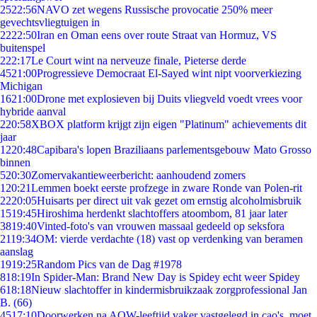
25
22:56
NAVO zet wegens Russische provocatie 250% meer
gevechtsvliegtuigen in
22
22:50
Iran en Oman eens over route Straat van Hormuz, VS
buitenspel
2
22:17
Le Court wint na nerveuze finale, Pieterse derde
45
21:00
Progressieve Democraat El-Sayed wint nipt voorverkiezing
Michigan
16
21:00
Drone met explosieven bij Duits vliegveld voedt vrees voor
hybride aanval
2
20:58
XBOX platform krijgt zijn eigen "Platinum" achievements dit
jaar
12
20:48
Capibara's lopen Braziliaans parlementsgebouw Mato Grosso
binnen
5
20:30
Zomervakantieweerbericht: aanhoudend zomers
1
20:21
Lemmen boekt eerste profzege in zware Ronde van Polen-rit
22
20:05
Huisarts per direct uit vak gezet om ernstig alcoholmisbruik
15
19:45
Hiroshima herdenkt slachtoffers atoombom, 81 jaar later
38
19:40
Vinted-foto's van vrouwen massaal gedeeld op seksfora
21
19:34
OM: vierde verdachte (18) vast op verdenking van beramen
aanslag
19
19:25
Random Pics van de Dag #1978
8
18:19
In Spider-Man: Brand New Day is Spidey echt weer Spidey
6
18:18
Nieuw slachtoffer in kindermisbruikzaak zorgprofessional Jan
B. (66)
45
17:10
Doorwerken na AOW-leeftijd vaker vastgelegd in cao's, moet