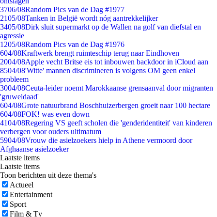
ontslagen
37
06/08
Random Pics van de Dag #1977
21
05/08
Tanken in België wordt nóg aantrekkelijker
34
05/08
Dirk sluit supermarkt op de Wallen na golf van diefstal en
agressie
12
05/08
Random Pics van de Dag #1976
6
04/08
Kraftwerk brengt ruimteschip terug naar Eindhoven
20
04/08
Apple vecht Britse eis tot inbouwen backdoor in iCloud aan
85
04/08
'Witte' mannen discrimineren is volgens OM geen enkel
probleem
30
04/08
Ceuta-leider noemt Marokkaanse grensaanval door migranten
'gruweldaad'
6
04/08
Grote natuurbrand Boschhuizerbergen groeit naar 100 hectare
6
04/08
FOK! was even down
41
04/08
Regering VS geeft scholen die 'genderidentiteit' van kinderen
verbergen voor ouders ultimatum
59
04/08
Vrouw die asielzoekers hielp in Athene vermoord door
Afghaanse asielzoeker
Laatste items
Laatste items
Toon berichten uit deze thema's
Actueel
Entertainment
Sport
Film & Tv