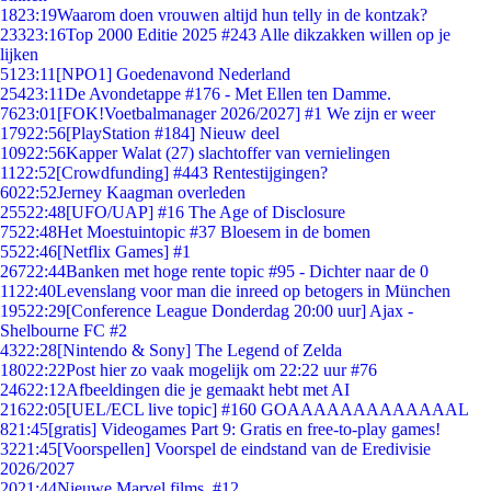
18
23:19
Waarom doen vrouwen altijd hun telly in de kontzak?
233
23:16
Top 2000 Editie 2025 #243 Alle dikzakken willen op je
lijken
51
23:11
[NPO1] Goedenavond Nederland
254
23:11
De Avondetappe #176 - Met Ellen ten Damme.
76
23:01
[FOK!Voetbalmanager 2026/2027] #1 We zijn er weer
179
22:56
[PlayStation #184] Nieuw deel
109
22:56
Kapper Walat (27) slachtoffer van vernielingen
11
22:52
[Crowdfunding] #443 Rentestijgingen?
60
22:52
Jerney Kaagman overleden
255
22:48
[UFO/UAP] #16 The Age of Disclosure
75
22:48
Het Moestuintopic #37 Bloesem in de bomen
55
22:46
[Netflix Games] #1
267
22:44
Banken met hoge rente topic #95 - Dichter naar de 0
11
22:40
Levenslang voor man die inreed op betogers in München
195
22:29
[Conference League Donderdag 20:00 uur] Ajax -
Shelbourne FC #2
43
22:28
[Nintendo & Sony] The Legend of Zelda
180
22:22
Post hier zo vaak mogelijk om 22:22 uur #76
246
22:12
Afbeeldingen die je gemaakt hebt met AI
216
22:05
[UEL/ECL live topic] #160 GOAAAAAAAAAAAAAL
8
21:45
[gratis] Videogames Part 9: Gratis en free-to-play games!
32
21:45
[Voorspellen] Voorspel de eindstand van de Eredivisie
2026/2027
20
21:44
Nieuwe Marvel films. #12