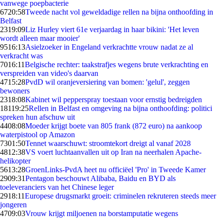
vanwege poepbacterie
67
20:58
Tweede nacht vol geweldadige rellen na bijna onthoofding in
Belfast
23
19:09
Liz Hurley viert 61e verjaardag in haar bikini: 'Het leven
wordt alleen maar mooier'
95
16:13
Asielzoeker in Engeland verkrachtte vrouw nadat ze al
verkracht was
70
16:11
Belgische rechter: taakstrafjes wegens brute verkrachting en
verspreiden van video's daarvan
47
15:28
PvdD wil oranjeversiering van bomen: 'gelul', zeggen
bewoners
23
18:08
Kabinet wil pepperspray toestaan voor ernstig bedreigden
181
19:25
Rellen in Belfast en omgeving na bijna onthoofding: politici
spreken hun afschuw uit
44
08:08
Moeder krijgt boete van 805 frank (872 euro) na aankoop
waterpistool op Amazon
73
01:50
Tennet waarschuwt: stroomtekort dreigt al vanaf 2028
48
12:38
VS voert luchtaanvallen uit op Iran na neerhalen Apache-
helikopter
56
13:28
GroenLinks-PvdA heet nu officiëel 'Pro' in Tweede Kamer
29
09:31
Pentagon beschouwt Alibaba, Baidu en BYD als
toeleveranciers van het Chinese leger
29
18:11
Europese drugsmarkt groeit: criminelen rekruteren steeds meer
jongeren
47
09:03
Vrouw krijgt miljoenen na borstamputatie wegens