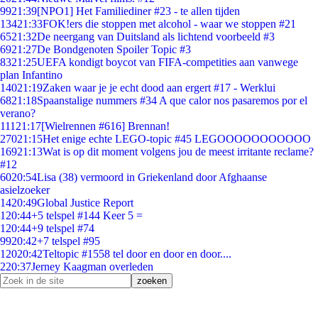
99
21:39
[NPO1] Het Familiediner #23 - te allen tijden
134
21:33
FOK!ers die stoppen met alcohol - waar we stoppen #21
65
21:32
De neergang van Duitsland als lichtend voorbeeld #3
69
21:27
De Bondgenoten Spoiler Topic #3
83
21:25
UEFA kondigt boycot van FIFA-competities aan vanwege
plan Infantino
140
21:19
Zaken waar je je echt dood aan ergert #17 - Werklui
68
21:18
Spaanstalige nummers #34 A que calor nos pasaremos por el
verano?
111
21:17
[Wielrennen #616] Brennan!
270
21:15
Het enige echte LEGO-topic #45 LEGOOOOOOOOOOO
169
21:13
Wat is op dit moment volgens jou de meest irritante reclame?
#12
60
20:54
Lisa (38) vermoord in Griekenland door Afghaanse
asielzoeker
14
20:49
Global Justice Report
1
20:44
+5 telspel #144 Keer 5 =
1
20:44
+9 telspel #74
99
20:42
+7 telspel #95
120
20:42
Teltopic #1558 tel door en door en door....
2
20:37
Jerney Kaagman overleden