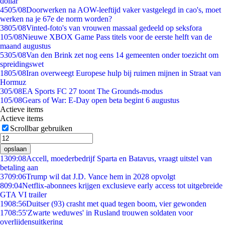
dollar
45
05/08
Doorwerken na AOW-leeftijd vaker vastgelegd in cao's, moet
werken na je 67e de norm worden?
38
05/08
Vinted-foto's van vrouwen massaal gedeeld op seksfora
1
05/08
Nieuwe XBOX Game Pass titels voor de eerste helft van de
maand augustus
53
05/08
Van den Brink zet nog eens 14 gemeenten onder toezicht om
spreidingswet
18
05/08
Iran overweegt Europese hulp bij ruimen mijnen in Straat van
Hormuz
3
05/08
EA Sports FC 27 toont The Grounds-modus
1
05/08
Gears of War: E-Day open beta begint 6 augustus
Actieve items
Actieve items
Scrollbar gebruiken
opslaan
13
09:08
Accell, moederbedrijf Sparta en Batavus, vraagt uitstel van
betaling aan
37
09:06
Trump wil dat J.D. Vance hem in 2028 opvolgt
8
09:04
Netflix-abonnees krijgen exclusieve early access tot uitgebreide
GTA VI trailer
19
08:56
Duitser (93) crasht met quad tegen boom, vier gewonden
17
08:55
'Zwarte weduwes' in Rusland trouwen soldaten voor
overlijdensuitkering