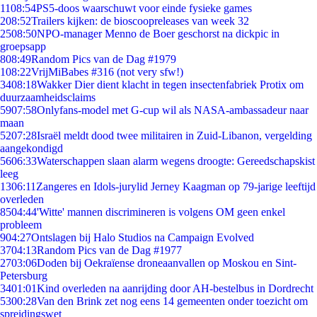
11
08:54
PS5-doos waarschuwt voor einde fysieke games
2
08:52
Trailers kijken: de bioscoopreleases van week 32
25
08:50
NPO-manager Menno de Boer geschorst na dickpic in
groepsapp
8
08:49
Random Pics van de Dag #1979
1
08:22
VrijMiBabes #316 (not very sfw!)
34
08:18
Wakker Dier dient klacht in tegen insectenfabriek Protix om
duurzaamheidsclaims
59
07:58
Onlyfans-model met G-cup wil als NASA-ambassadeur naar
maan
52
07:28
Israël meldt dood twee militairen in Zuid-Libanon, vergelding
aangekondigd
56
06:33
Waterschappen slaan alarm wegens droogte: Gereedschapskist
leeg
13
06:11
Zangeres en Idols-jurylid Jerney Kaagman op 79-jarige leeftijd
overleden
85
04:44
'Witte' mannen discrimineren is volgens OM geen enkel
probleem
9
04:27
Ontslagen bij Halo Studios na Campaign Evolved
37
04:13
Random Pics van de Dag #1977
27
03:06
Doden bij Oekraïense droneaanvallen op Moskou en Sint-
Petersburg
34
01:01
Kind overleden na aanrijding door AH-bestelbus in Dordrecht
53
00:28
Van den Brink zet nog eens 14 gemeenten onder toezicht om
spreidingswet