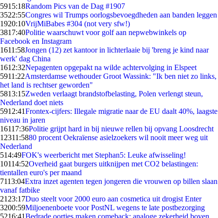
59
15:18
Random Pics van de Dag #1907
35
22:55
Congres wil Trumps oorlogsbevoegdheden aan banden leggen
19
20:10
VrijMiBabes #304 (not very sfw!)
38
17:40
Politie waarschuwt voor golf aan nepwebwinkels op
Facebook en Instagram
16
11:58
Jongen (12) zet kantoor in lichterlaaie bij 'breng je kind naar
werk' dag China
16
12:32
Nepagenten opgepakt na wilde achtervolging in Elspeet
59
11:22
Amsterdamse wethouder Groot Wassink: "Ik ben niet zo links,
het land is rechtser geworden"
58
13:15
Zweden verlaagt brandstofbelasting, Polen verlengt steun,
Nederland doet niets
59
12:41
Frontex-cijfers: Illegale migratie naar de EU daalt 40%, laagste
niveau in jaren
161
17:36
Politie grijpt hard in bij nieuwe rellen bij opvang Loosdrecht
123
11:58
80 procent Oekraïense asielzoekers wil nooit meer weg uit
Nederland
5
14:49
FOK's weerbericht met Stephan5: Leuke afwisseling!
101
14:52
Overheid gaat burgers uitknijpen met CO2 belastingen:
tientallen euro's per maand
71
13:04
Extra inzet agenten tegen jongeren die vrouwen op billen slaan
vanaf fatbike
21
23:17
Duo steelt voor 2000 euro aan cosmetica uit drogist Enter
32
00:59
Miljoenenboete voor PostNL wegens te late postbezorging
52
16:41
Bedrade oortjes maken comeback: analoge zekerheid boven