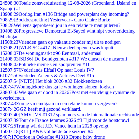
245
08:30
Totale zonsverduistering 12-08-2026 (Groenland, IJsland en
Spanje) #1
189
08:29
Oorlog Iran #136 Bridge and powerplant day incoming?
7
08:29
[Boekbespreking] Yesteryear - Caro Claire Burke
7
08:28
Wel eens geprobeerd jou in een relatie te manipuleren?
104
08:28
Progressieve Democraat El-Sayed wint nipt voorverkiezing
Michigan
115
08:23
Vrienden gaan op vakantie zonder mij uit te nodigen
132
08:21
[WLR SC #417] Nieuw deel openen was kaputt
152
08:07
De woningmarkt #96 Eenmaal, andermaal
214
08:03
[SBS6] De Bondgenoten #317 We dansen de macaroni
194
08:02
Politieke meme's en spotprenten #11
125
07:57
[Nederlands Elftal] Op naar Louis IV?
61
07:55
Overleden Acteurs & Actrices Deel #15
265
07:54
[NET5] Het blok 2026 #32 Blokkendozen
42
07:47
Woningtekort: dus ga je woningen slopen, logisch
238
07:43
Wie gaan er dood in 2026?Post met een vleugje cynisme de
overledenen.
33
07:43
Zou je vreemdgaan in een relatie kunnen vergeven?
38
07:42
GGZ heeft mij gezond verklaard.
230
07:40
[AMV] VS #1312 spammers van de internationale rechtsorde
240
07:39
Tour de France femmes 2026 #3 Tijd voor de borstcrawl
15
07:25
Trump wil dat J.D. Vance hem in 2028 opvolgt
150
07:18
[RTL] B&B vol liefde 6de seizoen #4
54
07:17
Oorlog in Oekraïne #1318 Drone baby drone