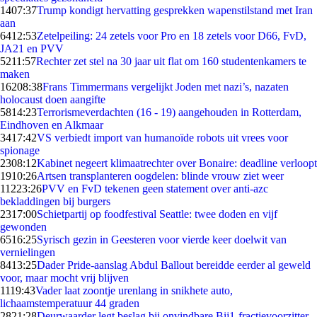
14
07:37
Trump kondigt hervatting gesprekken wapenstilstand met Iran
aan
64
12:53
Zetelpeiling: 24 zetels voor Pro en 18 zetels voor D66, FvD,
JA21 en PVV
52
11:57
Rechter zet stel na 30 jaar uit flat om 160 studentenkamers te
maken
162
08:38
Frans Timmermans vergelijkt Joden met nazi’s, nazaten
holocaust doen aangifte
58
14:23
Terrorismeverdachten (16 - 19) aangehouden in Rotterdam,
Eindhoven en Alkmaar
34
17:42
VS verbiedt import van humanoïde robots uit vrees voor
spionage
23
08:12
Kabinet negeert klimaatrechter over Bonaire: deadline verloopt
19
10:26
Artsen transplanteren oogdelen: blinde vrouw ziet weer
112
23:26
PVV en FvD tekenen geen statement over anti-azc
bekladdingen bij burgers
23
17:00
Schietpartij op foodfestival Seattle: twee doden en vijf
gewonden
65
16:25
Syrisch gezin in Geesteren voor vierde keer doelwit van
vernielingen
84
13:25
Dader Pride-aanslag Abdul Ballout bereidde eerder al geweld
voor, maar mocht vrij blijven
11
19:43
Vader laat zoontje urenlang in snikhete auto,
lichaamstemperatuur 44 graden
28
21:28
Deurwaarder legt beslag bij onvindbare Bij1-fractievoorzitter