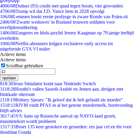
groepsapp
40
06/08
Duitser (93) crasht met quad tegen boom, vier gewonden
47
06/08
Trump wil dat J.D. Vance hem in 2028 opvolgt
1
06/08
Lemmen boekt eerste profzege in zware Ronde van Polen-rit
24
06/08
'Zwarte weduwes' in Rusland trouwen soldaten voor
overlijdensuitkering
14
06/08
Zangeres en Idols-jurylid Jerney Kaagman op 79-jarige leeftijd
overleden
10
06/08
Netflix-abonnees krijgen exclusieve early access tot
uitgebreide GTA VI trailer
Actieve items
Actieve items
Scrollbar gebruiken
opslaan
8
18:30
Jesus Simulator komt naar Nintendo Switch
31
18:28
Houthi's vallen Saoedi-Arabië en Jemen aan, dreigen met
blokkade olieroute
21
18:19
Britney Spears: "Ik geloof dat ik heb gefaald als moeder"
15
18:11
RIVM vindt PFAS in al het geteste moedermelk, borstvoeding
blijft advies
36
17:45
VS: kans op Russische aanval op NAVO-land groeit,
munitietekort wordt probleem
15
17:35
Broer 135 keer gestoken en gesneden: zes jaar cel en tbs voor
doodslag Gouda