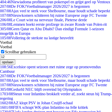
4
04:46
Niewiadoma profiteert van pokerspel en grijpt geel op Ventoux
2
07/08
De FOK!Voetbalmanager 2026/2027 is begonnen
0
07/08
Ajax veel te sterk voor Shelbourne, maar houdt schade beperkt
1
07/08
Nieuwkomers schitteren bij ruime Europese zege FC Twente
2
06/08
Le Court wint na nerveuze finale, Pieterse derde
1
06/08
Lemmen boekt eerste profzege in zware Ronde van Polen-rit
3
05/08
Geen Qatar en Abu Dhabi? Dan eindigt Formule 1-seizoen
mogelijk in Europa
1
05/08
Vollering de sterkste na lastige heuvelrit
Voetbal
Voetbal
Scrollbar gebruiken
opslaan
1
08:56
Excelsior opent seizoen met ruime zege op promovendus
Cambuur
2
07/08
De FOK!Voetbalmanager 2026/2027 is begonnen
0
07/08
Ajax veel te sterk voor Shelbourne, maar houdt schade beperkt
1
07/08
Nieuwkomers schitteren bij ruime Europese zege FC Twente
3
05/08
Gedurfd NEC blijft overeind bij Olympiakos
17
03/08
Steun voor Infantino brokkelt verder af, zoekt steun bij Trump-
regering
16
02/08
AZ klopt PSV in Johan Cruijff-schaal
16
01/08
FIFA schrapt WK-plan Infantino na felle kritiek
17
30/07
Uefa-landen dreigen met boycot van Fifa-toernooien bij