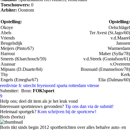
Toeschouwers:
0
Arbiter:
Oostrom
Opstelling:
Opstelling:
Okoye
Oelschlägel
Abels
Ter Avest (St.Jago/60)
Vriends
v.d.Maarel
Beugelsdijk
Janssen
Meijers (Pinto/67)
Warmerdam
Harroui
Maher (Sylla/78)
Smeets (Kharchouch/59)
v.d.Streek (Gustafson/61)
Auassar
v.Overeem
Mijnans (D.Duarte/84)
Boussaid (Emanuelson/78)
Thy
Kerk
Engels (Emegha/67)
Elia (Dalmau/60)
eredivisie
fc utrecht
feyenoord
sparta rotterdam
vitesse
Submitter:
Bron:
FOK!sport
9
Help ons; deel dit item als je het leuk vond
Interessant sportnieuws gevonden?
Tip ons dan via de submit!
Helemaal sportgek?
Kom schrijven bij de sportcrew!
Boris (borisz)
Boris tikt sinds begin 2012 sportberichten over alles behalve auto- en