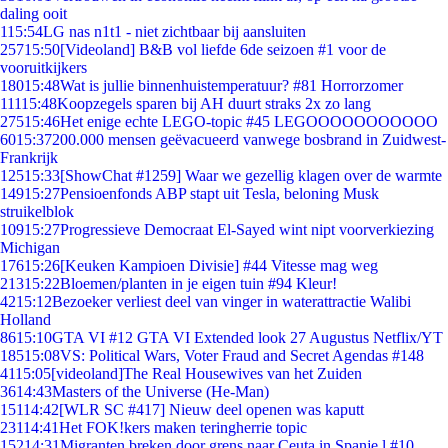
daling ooit
1
15:54
LG nas n1t1 - niet zichtbaar bij aansluiten
257
15:50
[Videoland] B&B vol liefde 6de seizoen #1 voor de
vooruitkijkers
180
15:48
Wat is jullie binnenhuistemperatuur? #81 Horrorzomer
111
15:48
Koopzegels sparen bij AH duurt straks 2x zo lang
275
15:46
Het enige echte LEGO-topic #45 LEGOOOOOOOOOOO
60
15:37
200.000 mensen geëvacueerd vanwege bosbrand in Zuidwest-
Frankrijk
125
15:33
[ShowChat #1259] Waar we gezellig klagen over de warmte
149
15:27
Pensioenfonds ABP stapt uit Tesla, beloning Musk
struikelblok
109
15:27
Progressieve Democraat El-Sayed wint nipt voorverkiezing
Michigan
176
15:26
[Keuken Kampioen Divisie] #44 Vitesse mag weg
213
15:22
Bloemen/planten in je eigen tuin #94 Kleur!
42
15:12
Bezoeker verliest deel van vinger in waterattractie Walibi
Holland
86
15:10
GTA VI #12 GTA VI Extended look 27 Augustus Netflix/YT
185
15:08
VS: Political Wars, Voter Fraud and Secret Agendas #148
41
15:05
[videoland]The Real Housewives van het Zuiden
36
14:43
Masters of the Universe (He-Man)
151
14:42
[WLR SC #417] Nieuw deel openen was kaputt
231
14:41
Het FOK!kers maken teringherrie topic
152
14:31
Migranten breken door grens naar Ceuta in Spanje,l #10