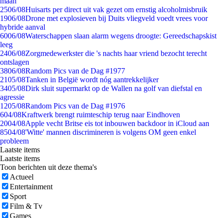
maan
25
06/08
Huisarts per direct uit vak gezet om ernstig alcoholmisbruik
19
06/08
Drone met explosieven bij Duits vliegveld voedt vrees voor
hybride aanval
60
06/08
Waterschappen slaan alarm wegens droogte: Gereedschapskist
leeg
24
06/08
Zorgmedewerkster die 's nachts haar vriend bezocht terecht
ontslagen
38
06/08
Random Pics van de Dag #1977
21
05/08
Tanken in België wordt nóg aantrekkelijker
34
05/08
Dirk sluit supermarkt op de Wallen na golf van diefstal en
agressie
12
05/08
Random Pics van de Dag #1976
6
04/08
Kraftwerk brengt ruimteschip terug naar Eindhoven
20
04/08
Apple vecht Britse eis tot inbouwen backdoor in iCloud aan
85
04/08
'Witte' mannen discrimineren is volgens OM geen enkel
probleem
Laatste items
Laatste items
Toon berichten uit deze thema's
Actueel
Entertainment
Sport
Film & Tv
Games