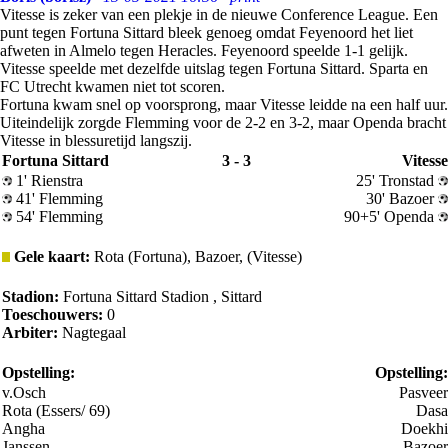
Vitesse is zeker van een plekje in de nieuwe Conference League. Een
punt tegen Fortuna Sittard bleek genoeg omdat Feyenoord het liet
afweten in Almelo tegen Heracles. Feyenoord speelde 1-1 gelijk.
Vitesse speelde met dezelfde uitslag tegen Fortuna Sittard. Sparta en
FC Utrecht kwamen niet tot scoren.
Fortuna kwam snel op voorsprong, maar Vitesse leidde na een half uur.
Uiteindelijk zorgde Flemming voor de 2-2 en 3-2, maar Openda bracht
Vitesse in blessuretijd langszij.
Fortuna Sittard
3 - 3
Vitesse
1' Rienstra
25' Tronstad
41' Flemming
30' Bazoer
54' Flemming
90+5' Openda
Gele kaart:
Rota (Fortuna), Bazoer, (Vitesse)
Stadion:
Fortuna Sittard Stadion , Sittard
Toeschouwers:
0
Arbiter:
Nagtegaal
Opstelling:
Opstelling:
v.Osch
Pasveer
Rota (Essers/ 69)
Dasa
Angha
Doekhi
Janssen
Bazoer