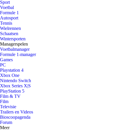
Sport
Voetbal
Formule 1
Autosport
Tennis
Wielrennen
Schaatsen
Wintersporten
Managerspelen
Voetbalmanager
Formule 1-manager
Games
PC
Playstation 4
Xbox One
Nintendo Switch
Xbox Series X|S
PlayStation 5
Film & TV
Film
Televisie
Trailers en Videos
Bioscoopagenda
Forum
Meer