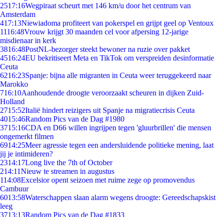
25
17:16
Wegpiraat scheurt met 146 km/u door het centrum van
Amsterdam
4
17:13
Niewiadoma profiteert van pokerspel en grijpt geel op Ventoux
11
16:48
Vrouw krijgt 30 maanden cel voor afpersing 12-jarige
misdienaar in kerk
38
16:48
PostNL-bezorger steekt bewoner na ruzie over pakket
45
16:24
EU bekritiseert Meta en TikTok om verspreiden desinformatie
Ceuta
62
16:23
Spanje: bijna alle migranten in Ceuta weer teruggekeerd naar
Marokko
7
16:10
Aanhoudende droogte veroorzaakt scheuren in dijken Zuid-
Holland
27
15:52
Italië hindert reizigers uit Spanje na migratiecrisis Ceuta
40
15:46
Random Pics van de Dag #1980
37
15:16
CDA en D66 willen ingrijpen tegen 'gluurbrillen' die mensen
ongemerkt filmen
69
14:25
Meer agressie tegen een andersluidende politieke mening, laat
jij je intimideren?
23
14:17
Long live the 7th of October
2
14:11
Nieuw te streamen in augustus
1
14:08
Excelsior opent seizoen met ruime zege op promovendus
Cambuur
60
13:58
Waterschappen slaan alarm wegens droogte: Gereedschapskist
leeg
37
13:13
Random Pics van de Dag #1833