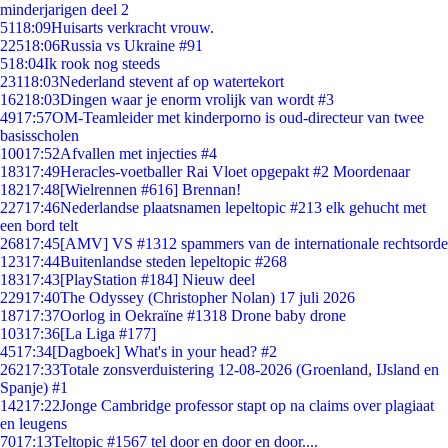
minderjarigen deel 2
51
18:09
Huisarts verkracht vrouw.
225
18:06
Russia vs Ukraine #91
5
18:04
Ik rook nog steeds
231
18:03
Nederland stevent af op watertekort
162
18:03
Dingen waar je enorm vrolijk van wordt #3
49
17:57
OM-Teamleider met kinderporno is oud-directeur van twee
basisscholen
100
17:52
Afvallen met injecties #4
183
17:49
Heracles-voetballer Rai Vloet opgepakt #2 Moordenaar
182
17:48
[Wielrennen #616] Brennan!
227
17:46
Nederlandse plaatsnamen lepeltopic #213 elk gehucht met
een bord telt
268
17:45
[AMV] VS #1312 spammers van de internationale rechtsorde
123
17:44
Buitenlandse steden lepeltopic #268
183
17:43
[PlayStation #184] Nieuw deel
229
17:40
The Odyssey (Christopher Nolan) 17 juli 2026
187
17:37
Oorlog in Oekraïne #1318 Drone baby drone
103
17:36
[La Liga #177]
45
17:34
[Dagboek] What's in your head? #2
262
17:33
Totale zonsverduistering 12-08-2026 (Groenland, IJsland en
Spanje) #1
142
17:22
Jonge Cambridge professor stapt op na claims over plagiaat
en leugens
70
17:13
Teltopic #1567 tel door en door en door....