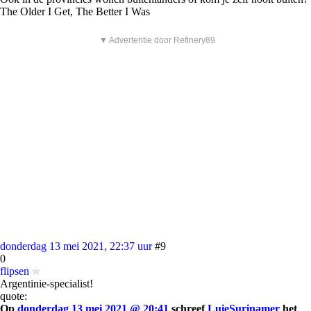
The Older I Get, The Better I Was
▼ Advertentie door Refinery89
donderdag 13 mei 2021, 22:37 uur
#9
0
flipsen
Argentinie-specialist!
quote:
Op
donderdag 13 mei 2021 @ 20:41
schreef
LuieSurinamer
het