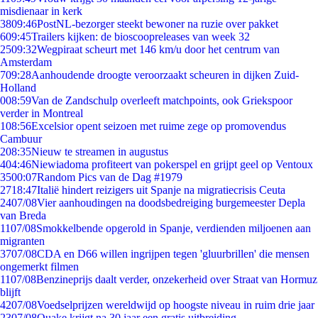
misdienaar in kerk
38
09:46
PostNL-bezorger steekt bewoner na ruzie over pakket
6
09:45
Trailers kijken: de bioscoopreleases van week 32
25
09:32
Wegpiraat scheurt met 146 km/u door het centrum van
Amsterdam
7
09:28
Aanhoudende droogte veroorzaakt scheuren in dijken Zuid-
Holland
0
08:59
Van de Zandschulp overleeft matchpoints, ook Griekspoor
verder in Montreal
1
08:56
Excelsior opent seizoen met ruime zege op promovendus
Cambuur
2
08:35
Nieuw te streamen in augustus
4
04:46
Niewiadoma profiteert van pokerspel en grijpt geel op Ventoux
35
00:07
Random Pics van de Dag #1979
27
18:47
Italië hindert reizigers uit Spanje na migratiecrisis Ceuta
24
07/08
Vier aanhoudingen na doodsbedreiging burgemeester Depla
van Breda
11
07/08
Smokkelbende opgerold in Spanje, verdienden miljoenen aan
migranten
37
07/08
CDA en D66 willen ingrijpen tegen 'gluurbrillen' die mensen
ongemerkt filmen
11
07/08
Benzineprijs daalt verder, onzekerheid over Straat van Hormuz
blijft
42
07/08
Voedselprijzen wereldwijd op hoogste niveau in ruim drie jaar
23
07/08
Quake krijgt na 30 jaar een gratis uitbreiding