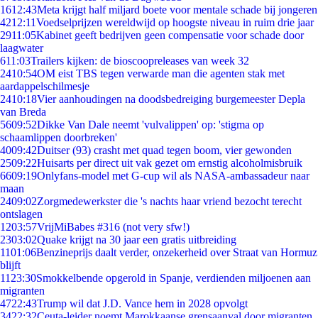
16
12:43
Meta krijgt half miljard boete voor mentale schade bij jongeren
42
12:11
Voedselprijzen wereldwijd op hoogste niveau in ruim drie jaar
29
11:05
Kabinet geeft bedrijven geen compensatie voor schade door
laagwater
6
11:03
Trailers kijken: de bioscoopreleases van week 32
24
10:54
OM eist TBS tegen verwarde man die agenten stak met
aardappelschilmesje
24
10:18
Vier aanhoudingen na doodsbedreiging burgemeester Depla
van Breda
56
09:52
Dikke Van Dale neemt 'vulvalippen' op: 'stigma op
schaamlippen doorbreken'
40
09:42
Duitser (93) crasht met quad tegen boom, vier gewonden
25
09:22
Huisarts per direct uit vak gezet om ernstig alcoholmisbruik
66
09:19
Onlyfans-model met G-cup wil als NASA-ambassadeur naar
maan
24
09:02
Zorgmedewerkster die 's nachts haar vriend bezocht terecht
ontslagen
12
03:57
VrijMiBabes #316 (not very sfw!)
23
03:02
Quake krijgt na 30 jaar een gratis uitbreiding
11
01:06
Benzineprijs daalt verder, onzekerheid over Straat van Hormuz
blijft
11
23:30
Smokkelbende opgerold in Spanje, verdienden miljoenen aan
migranten
47
22:43
Trump wil dat J.D. Vance hem in 2028 opvolgt
34
22:32
Ceuta-leider noemt Marokkaanse grensaanval door migranten