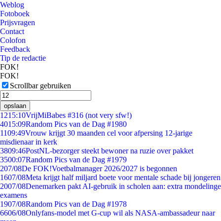
Weblog
Fotoboek
Prijsvragen
Contact
Colofon
Feedback
Tip de redactie
FOK!
FOK!
Scrollbar gebruiken
opslaan
12
15:10
VrijMiBabes #316 (not very sfw!)
40
15:09
Random Pics van de Dag #1980
11
09:49
Vrouw krijgt 30 maanden cel voor afpersing 12-jarige
misdienaar in kerk
38
09:46
PostNL-bezorger steekt bewoner na ruzie over pakket
35
00:07
Random Pics van de Dag #1979
2
07/08
De FOK!Voetbalmanager 2026/2027 is begonnen
16
07/08
Meta krijgt half miljard boete voor mentale schade bij jongeren
20
07/08
Denemarken pakt AI-gebruik in scholen aan: extra mondelinge
examens
19
07/08
Random Pics van de Dag #1978
66
06/08
Onlyfans-model met G-cup wil als NASA-ambassadeur naar