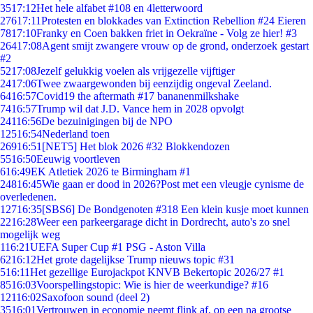
35
17:12
Het hele alfabet #108 en 4letterwoord
276
17:11
Protesten en blokkades van Extinction Rebellion #24 Eieren
78
17:10
Franky en Coen bakken friet in Oekraïne - Volg ze hier! #3
264
17:08
Agent smijt zwangere vrouw op de grond, onderzoek gestart
#2
52
17:08
Jezelf gelukkig voelen als vrijgezelle vijftiger
24
17:06
Twee zwaargewonden bij eenzijdig ongeval Zeeland.
64
16:57
Covid19 the aftermath #17 bananenmilkshake
74
16:57
Trump wil dat J.D. Vance hem in 2028 opvolgt
241
16:56
De bezuinigingen bij de NPO
125
16:54
Nederland toen
269
16:51
[NET5] Het blok 2026 #32 Blokkendozen
55
16:50
Eeuwig voortleven
6
16:49
EK Atletiek 2026 te Birmingham #1
248
16:45
Wie gaan er dood in 2026?Post met een vleugje cynisme de
overledenen.
127
16:35
[SBS6] De Bondgenoten #318 Een klein kusje moet kunnen
22
16:28
Weer een parkeergarage dicht in Dordrecht, auto's zo snel
mogelijk weg
1
16:21
UEFA Super Cup #1 PSG - Aston Villa
62
16:12
Het grote dagelijkse Trump nieuws topic #31
5
16:11
Het gezellige Eurojackpot KNVB Bekertopic 2026/27 #1
85
16:03
Voorspellingstopic: Wie is hier de weerkundige? #16
121
16:02
Saxofoon sound (deel 2)
35
16:01
Vertrouwen in economie neemt flink af, op een na grootse