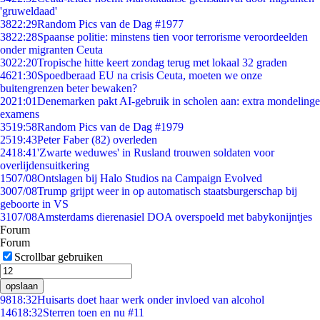
'gruweldaad'
38
22:29
Random Pics van de Dag #1977
38
22:28
Spaanse politie: minstens tien voor terrorisme veroordeelden
onder migranten Ceuta
30
22:20
Tropische hitte keert zondag terug met lokaal 32 graden
46
21:30
Spoedberaad EU na crisis Ceuta, moeten we onze
buitengrenzen beter bewaken?
20
21:01
Denemarken pakt AI-gebruik in scholen aan: extra mondelinge
examens
35
19:58
Random Pics van de Dag #1979
25
19:43
Peter Faber (82) overleden
24
18:41
'Zwarte weduwes' in Rusland trouwen soldaten voor
overlijdensuitkering
15
07/08
Ontslagen bij Halo Studios na Campaign Evolved
30
07/08
Trump grijpt weer in op automatisch staatsburgerschap bij
geboorte in VS
31
07/08
Amsterdams dierenasiel DOA overspoeld met babykonijntjes
Forum
Forum
Scrollbar gebruiken
opslaan
98
18:32
Huisarts doet haar werk onder invloed van alcohol
146
18:32
Sterren toen en nu #11