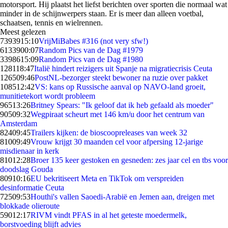
motorsport. Hij plaatst het liefst berichten over sporten die normaal wat
minder in de schijnwerpers staan. Er is meer dan alleen voetbal,
schaatsen, tennis en wielrennen.
Meest gelezen
73939
15:10
VrijMiBabes #316 (not very sfw!)
61339
00:07
Random Pics van de Dag #1979
33986
15:09
Random Pics van de Dag #1980
1281
18:47
Italië hindert reizigers uit Spanje na migratiecrisis Ceuta
1265
09:46
PostNL-bezorger steekt bewoner na ruzie over pakket
1085
12:42
VS: kans op Russische aanval op NAVO-land groeit,
munitietekort wordt probleem
965
13:26
Britney Spears: "Ik geloof dat ik heb gefaald als moeder"
905
09:32
Wegpiraat scheurt met 146 km/u door het centrum van
Amsterdam
824
09:45
Trailers kijken: de bioscoopreleases van week 32
810
09:49
Vrouw krijgt 30 maanden cel voor afpersing 12-jarige
misdienaar in kerk
810
12:28
Broer 135 keer gestoken en gesneden: zes jaar cel en tbs voor
doodslag Gouda
809
10:16
EU bekritiseert Meta en TikTok om verspreiden
desinformatie Ceuta
725
09:53
Houthi's vallen Saoedi-Arabië en Jemen aan, dreigen met
blokkade olieroute
590
12:17
RIVM vindt PFAS in al het geteste moedermelk,
borstvoeding blijft advies