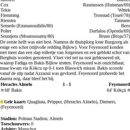
Cox
Rasmussen (Huisman/69)
Tekie
Wittek
Flemming
Tronstad (Touré/78)
Rienstra
Tannane
Semedo (Emmanouilidis/80)
Bero
Polter
Darfalou (Openda/69)
Seuntjens (Moutoussamy/80)
Bruns (Broja/57)
De eerste helft was niet best. Namens de thuisploeg loste Burgzorg als
enige een schot (stijlvolle redding Bijlow). Voor Feyenoord konden
niet meer dan een slap rollertje van Jorgensen en een geblokt schot van
Berghuis worden genoteerd. Vloet viel net na rust geblesseerd uit,
waarop Fadiga en Bakis Bijlow testten. Feyenoord was onzichtbaar,
maar kwam via Kökcu op 0-1 toen Blaswich miszat. Bakis scoorde
vanaf de stip nadat Azzaoui was gevloerd. Feyenoord probeerde het
daarna nog, daar bleef het bij.
Heracles Almelo
1 - 1
Feyenoord
68' Bakis
64' Kökçü
Gele kaart:
Quagliata, Pröpper, (Heracles Almelo), Diemers,
(Feyenoord)
Stadion:
Polman Stadion, Almelo
Toeschouwers:
0
Arbiter:
Manschot