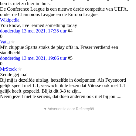
ben ik niet zo hier in thuis.
De Conference League is een nieuwe derde competitie van UEFA,
onder de Champions League en de Europa League.
Wikipedia
You know, I've learned something today
donderdag 13 mei 2021, 17:35 uur
#4
0
Vatta
M'n cluppue Sparta straks de play offs in. Fraser verdiend een
standbeeld.
donderdag 13 mei 2021, 19:06 uur
#5
0
MrStock
Zedde gej joa!
Bij mij is dezelfde uitslag, hetzelfde in doelpunten. Als Feyenoord
gelijk speelt met 1-1, verwacht ik te lezen dat Vitesse ook met 1-1
gelijk heeft gespeeld. Blijkt dit 3-3 te zijn..
Neem jezelf niet te serieus, dat doen anderen ook niet bij jou......
▼ Advertentie door Refinery89