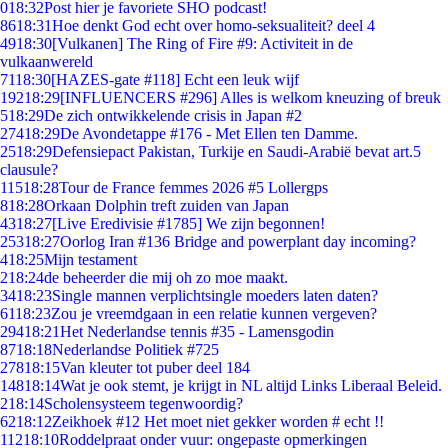
0
18:32
Post hier je favoriete SHO podcast!
86
18:31
Hoe denkt God echt over homo-seksualiteit? deel 4
49
18:30
[Vulkanen] The Ring of Fire #9: Activiteit in de
vulkaanwereld
71
18:30
[HAZES-gate #118] Echt een leuk wijf
192
18:29
[INFLUENCERS #296] Alles is welkom kneuzing of breuk
5
18:29
De zich ontwikkelende crisis in Japan #2
274
18:29
De Avondetappe #176 - Met Ellen ten Damme.
25
18:29
Defensiepact Pakistan, Turkije en Saudi-Arabië bevat art.5
clausule?
115
18:28
Tour de France femmes 2026 #5 Lollergps
8
18:28
Orkaan Dolphin treft zuiden van Japan
43
18:27
[Live Eredivisie #1785] We zijn begonnen!
253
18:27
Oorlog Iran #136 Bridge and powerplant day incoming?
4
18:25
Mijn testament
2
18:24
de beheerder die mij oh zo moe maakt.
34
18:23
Single mannen verplichtsingle moeders laten daten?
61
18:23
Zou je vreemdgaan in een relatie kunnen vergeven?
294
18:21
Het Nederlandse tennis #35 - Lamensgodin
87
18:18
Nederlandse Politiek #725
278
18:15
Van kleuter tot puber deel 184
148
18:14
Wat je ook stemt, je krijgt in NL altijd Links Liberaal Beleid.
2
18:14
Scholensysteem tegenwoordig?
62
18:12
Zeikhoek #12 Het moet niet gekker worden # echt !!
112
18:10
Roddelpraat onder vuur: ongepaste opmerkingen