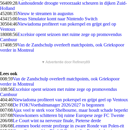
564
09:28
Aanhoudende droogte veroorzaakt scheuren in dijken Zuid-
Holland
452
08:35
Nieuw te streamen in augustus
434
15:00
Jesus Simulator komt naar Nintendo Switch
305
04:46
Niewiadoma profiteert van pokerspel en grijpt geel op
Ventoux
180
08:56
Excelsior opent seizoen met ruime zege op promovendus
Cambuur
174
08:59
Van de Zandschulp overleeft matchpoints, ook Griekspoor
verder in Montreal
▼ Advertentie door Refinery89
Lees ook
0
08:59
Van de Zandschulp overleeft matchpoints, ook Griekspoor
verder in Montreal
1
08:56
Excelsior opent seizoen met ruime zege op promovendus
Cambuur
4
04:46
Niewiadoma profiteert van pokerspel en grijpt geel op Ventoux
2
07/08
De FOK!Voetbalmanager 2026/2027 is begonnen
0
07/08
Ajax veel te sterk voor Shelbourne, maar houdt schade beperkt
1
07/08
Nieuwkomers schitteren bij ruime Europese zege FC Twente
2
06/08
Le Court wint na nerveuze finale, Pieterse derde
1
06/08
Lemmen boekt eerste profzege in zware Ronde van Polen-rit