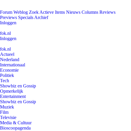
Forum
Weblog
Zoek
Actieve Items
Nieuws
Columns
Reviews
Previews
Specials
Archief
Inloggen
fok.nl
Inloggen
fok.nl
Actueel
Nederland
Internationaal
Economie
Politiek
Tech
Showbiz en Gossip
Opmerkelijk
Entertainment
Showbiz en Gossip
Muziek
Film
Televisie
Media & Cultuur
Bioscoopagenda