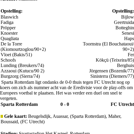
Opstelling:
Opstelling:
Blaswich
Bijlow
Fadiga
Geertruida
Pröpper
Botteghin
Knoester
Senesi
Quagliata
Haps
De la Torre
Toornstra (El Bouchataoui/
(Kiomourtzoglou/90+2)
90+2)
Vloet (Bakis/51)
Fer
Schoofs
Kökçü (Teixeira/85)
Lunding (Breukers/74)
Berghuis
Azzaoui (Kutucu/90 2)
Jörgensen (Bozenik/77)
Burgzorg (Sierra/74)
Sinisterra (Diemers/77)
Sparta Rotterdam ligt ondanks de 0-0 thuis tegen FC Utrecht nog op
koers om zich als nummer acht van de Eredivisie voor de play-offs om
Europees voetbal te plaatsen. Het was verder een duel om snel te
vergeten.
Sparta Rotterdam
0 - 0
FC Utrecht
Gele kaart:
Beugelsdijk, Auassar, (Sparta Rotterdam), Maher,
Boussaid, (FC Utrecht)
Stadion:
Spartastadion Het Kasteel, Rotterdam