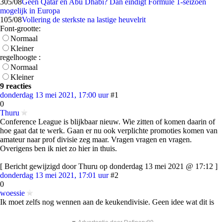
3
05/08
Geen Qatar en Abu Dhabi? Dan eindigt Formule 1-seizoen
mogelijk in Europa
1
05/08
Vollering de sterkste na lastige heuvelrit
Font-grootte:
Normaal
Kleiner
regelhoogte :
Normaal
Kleiner
9 reacties
donderdag 13 mei 2021, 17:00 uur
#1
0
Thuru
Conference League is blijkbaar nieuw. Wie zitten of komen daarin of
hoe gaat dat te werk. Gaan er nu ook verplichte promoties komen van
amateur naar prof divisie zeg maar. Vragen vragen en vragen.
Overigens ben ik niet zo hier in thuis.
[ Bericht gewijzigd door Thuru op donderdag 13 mei 2021 @ 17:12 ]
donderdag 13 mei 2021, 17:01 uur
#2
0
woessie
Ik moet zelfs nog wennen aan de keukendivisie. Geen idee wat dit is