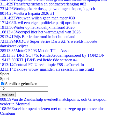
31
14:29
Transfergeruchten en contractverlenging #83
73
14:26
Woningtekort: dus ga je woningen slopen, logisch
80
14:25
Vuelta a España 2026 #1
110
14:23
Vrouwen willen geen man meer #30
17
14:08
Ik wil een eigen politieke partij oprichten
19
13:50
Winter op het zuidelijk halfrond 2026
168
13:43
Voorspel hier het warmtegetal van 2026
29
13:41
Prijs Bar le duc rood in het buitenland
72
13:39
MODUS Super Series Darts #2: 's werelds mooiste
dartskweekvijver
285
13:35
MotoGP #93 Met de TT in Assen
135
13:33
[DRT SC] #6: RendacGoden sponsored by TONZON
194
13:30
[RTL] B&B vol liefde 6de seizoen #4
18
13:14
Centraal FC Utrecht topic #88 - #CorreiaIn
32
13:14
Dakloze vrouw maanden als seksslavin misbruikt
Sport
Sport
Scrollbar gebruiken
opslaan
0
08:59
Van de Zandschulp overleeft matchpoints, ook Griekspoor
verder in Montreal
1
08:56
Excelsior opent seizoen met ruime zege op promovendus
Cambuur