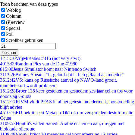
Toon berichten van deze types
Weblog
Column
(P)review
Special
Poll
Scrollbar gebruiken
opslaan
12
15:10
VrijMiBabes #316 (not very sfw!)
40
15:09
Random Pics van de Dag #1980
8
15:00
Jesus Simulator komt naar Nintendo Switch
21
13:26
Britney Spears: "Ik geloof dat ik heb gefaald als moeder"
36
12:42
VS: kans op Russische aanval op NAVO-land groeit,
munitietekort wordt probleem
15
12:28
Broer 135 keer gestoken en gesneden: zes jaar cel en tbs voor
doodslag Gouda
15
12:17
RIVM vindt PFAS in al het geteste moedermelk, borstvoeding
blijft advies
45
10:16
EU bekritiseert Meta en TikTok om verspreiden desinformatie
Ceuta
31
09:53
Houthi's vallen Saoedi-Arabië en Jemen aan, dreigen met
blokkade olieroute
11
09:49
Vrouw krijgt 30 maanden cel voor afpersing 12-jarige