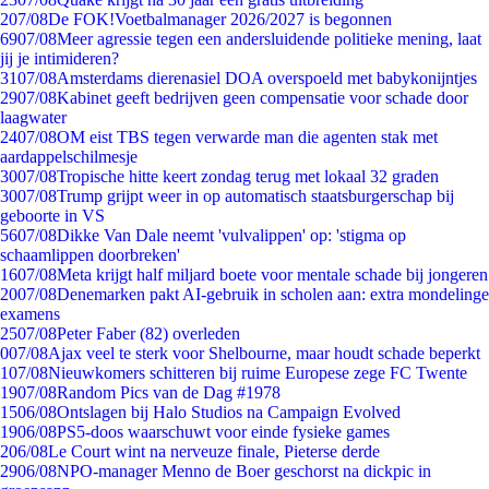
2
07/08
De FOK!Voetbalmanager 2026/2027 is begonnen
69
07/08
Meer agressie tegen een andersluidende politieke mening, laat
jij je intimideren?
31
07/08
Amsterdams dierenasiel DOA overspoeld met babykonijntjes
29
07/08
Kabinet geeft bedrijven geen compensatie voor schade door
laagwater
24
07/08
OM eist TBS tegen verwarde man die agenten stak met
aardappelschilmesje
30
07/08
Tropische hitte keert zondag terug met lokaal 32 graden
30
07/08
Trump grijpt weer in op automatisch staatsburgerschap bij
geboorte in VS
56
07/08
Dikke Van Dale neemt 'vulvalippen' op: 'stigma op
schaamlippen doorbreken'
16
07/08
Meta krijgt half miljard boete voor mentale schade bij jongeren
20
07/08
Denemarken pakt AI-gebruik in scholen aan: extra mondelinge
examens
25
07/08
Peter Faber (82) overleden
0
07/08
Ajax veel te sterk voor Shelbourne, maar houdt schade beperkt
1
07/08
Nieuwkomers schitteren bij ruime Europese zege FC Twente
19
07/08
Random Pics van de Dag #1978
15
06/08
Ontslagen bij Halo Studios na Campaign Evolved
19
06/08
PS5-doos waarschuwt voor einde fysieke games
2
06/08
Le Court wint na nerveuze finale, Pieterse derde
29
06/08
NPO-manager Menno de Boer geschorst na dickpic in