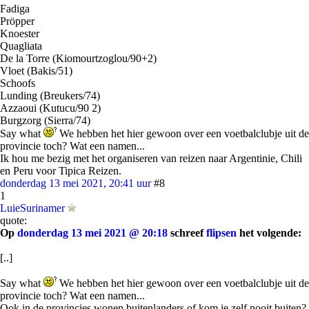
Fadiga
Pröpper
Knoester
Quagliata
De la Torre (Kiomourtzoglou/90+2)
Vloet (Bakis/51)
Schoofs
Lunding (Breukers/74)
Azzaoui (Kutucu/90 2)
Burgzorg (Sierra/74)
Say what
We hebben het hier gewoon over een voetbalclubje uit de
provincie toch? Wat een namen...
Ik hou me bezig met het organiseren van reizen naar Argentinie, Chili
en Peru voor Tipica Reizen.
donderdag 13 mei 2021, 20:41 uur
#8
1
LuieSurinamer
quote:
Op
donderdag 13 mei 2021 @ 20:18
schreef
flipsen
het volgende:
[..]
Say what
We hebben het hier gewoon over een voetbalclubje uit de
provincie toch? Wat een namen...
Ook in de provincies wonen buitenlanders of kom je zelf nooit buiten?