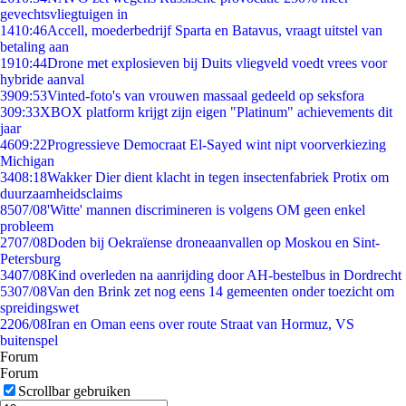
gevechtsvliegtuigen in
14
10:46
Accell, moederbedrijf Sparta en Batavus, vraagt uitstel van
betaling aan
19
10:44
Drone met explosieven bij Duits vliegveld voedt vrees voor
hybride aanval
39
09:53
Vinted-foto's van vrouwen massaal gedeeld op seksfora
3
09:33
XBOX platform krijgt zijn eigen "Platinum" achievements dit
jaar
46
09:22
Progressieve Democraat El-Sayed wint nipt voorverkiezing
Michigan
34
08:18
Wakker Dier dient klacht in tegen insectenfabriek Protix om
duurzaamheidsclaims
85
07/08
'Witte' mannen discrimineren is volgens OM geen enkel
probleem
27
07/08
Doden bij Oekraïense droneaanvallen op Moskou en Sint-
Petersburg
34
07/08
Kind overleden na aanrijding door AH-bestelbus in Dordrecht
53
07/08
Van den Brink zet nog eens 14 gemeenten onder toezicht om
spreidingswet
22
06/08
Iran en Oman eens over route Straat van Hormuz, VS
buitenspel
Forum
Forum
Scrollbar gebruiken