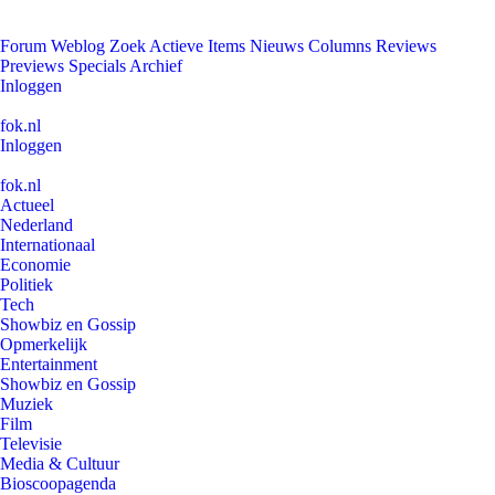
Forum
Weblog
Zoek
Actieve Items
Nieuws
Columns
Reviews
Previews
Specials
Archief
Inloggen
fok.nl
Inloggen
fok.nl
Actueel
Nederland
Internationaal
Economie
Politiek
Tech
Showbiz en Gossip
Opmerkelijk
Entertainment
Showbiz en Gossip
Muziek
Film
Televisie
Media & Cultuur
Bioscoopagenda