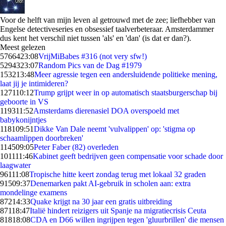
Voor de helft van mijn leven al getrouwd met de zee; liefhebber van
Engelse detectiveseries en obsessief taalverbeteraar. Amsterdammer
dus kent het verschil niet tussen 'als' en 'dan' (is dat er dan?).
Meest gelezen
57664
23:08
VrijMiBabes #316 (not very sfw!)
52943
23:07
Random Pics van de Dag #1979
1532
13:48
Meer agressie tegen een andersluidende politieke mening,
laat jij je intimideren?
1271
10:12
Trump grijpt weer in op automatisch staatsburgerschap bij
geboorte in VS
1193
11:52
Amsterdams dierenasiel DOA overspoeld met
babykonijntjes
1181
09:51
Dikke Van Dale neemt 'vulvalippen' op: 'stigma op
schaamlippen doorbreken'
1145
09:05
Peter Faber (82) overleden
1011
11:46
Kabinet geeft bedrijven geen compensatie voor schade door
laagwater
961
11:08
Tropische hitte keert zondag terug met lokaal 32 graden
915
09:37
Denemarken pakt AI-gebruik in scholen aan: extra
mondelinge examens
872
14:33
Quake krijgt na 30 jaar een gratis uitbreiding
871
18:47
Italië hindert reizigers uit Spanje na migratiecrisis Ceuta
818
18:08
CDA en D66 willen ingrijpen tegen 'gluurbrillen' die mensen