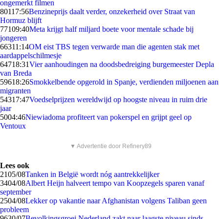
ongemerkt filmen
801
17:56
Benzineprijs daalt verder, onzekerheid over Straat van
Hormuz blijft
771
09:40
Meta krijgt half miljard boete voor mentale schade bij
jongeren
663
11:14
OM eist TBS tegen verwarde man die agenten stak met
aardappelschilmesje
647
18:31
Vier aanhoudingen na doodsbedreiging burgemeester Depla
van Breda
596
18:26
Smokkelbende opgerold in Spanje, verdienden miljoenen aan
migranten
543
17:47
Voedselprijzen wereldwijd op hoogste niveau in ruim drie
jaar
50
04:46
Niewiadoma profiteert van pokerspel en grijpt geel op
Ventoux
▼ Advertentie door Refinery89
Lees ook
21
05/08
Tanken in België wordt nóg aantrekkelijker
34
04/08
Albert Heijn halveert tempo van Koopzegels sparen vanaf
september
25
04/08
Lekker op vakantie naar Afghanistan volgens Taliban geen
probleem
96
30/07
Bevolkingsgroei Nederland zakt naar laagste niveau sinds