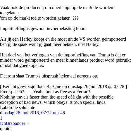
Vaak ook de producent, om uberhaupt op de markt te worden
toegelaten.
'om op de markt toe te worden gelaten' ???
Importheffing is gewoon invoerbelasting hoor.
Als jij een Harley koopt en die moet uit de VS worden geïmporteerd
ben jij de sjaak want jij gaat meer betalen, niet Harley.
Het doel van het verhogen van de importheffing van Trump is dat er
minder word geïmporteerd en meer binnenlands product word gebruikt
omdat dat goedkoper is.
Daarom slaat Trump's uitspraak helemaal nergens op.
[ Bericht gewijzigd door BasOne op dinsdag 26 juni 2018 @ 07:28 ]
Free speech?....... Yeah about as free as a Ferrari!!
Nothing travels faster than the speed of light with the possible
exception of bad news, which obeys its own special laws.
Laboro te salutante
dinsdag 26 juni 2018, 07:22 uur
#6
1
DnBrabander
quote: