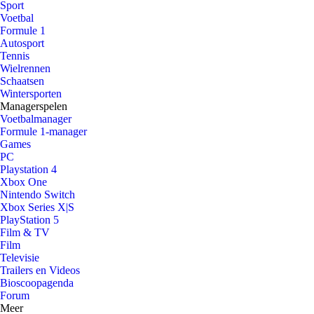
Sport
Voetbal
Formule 1
Autosport
Tennis
Wielrennen
Schaatsen
Wintersporten
Managerspelen
Voetbalmanager
Formule 1-manager
Games
PC
Playstation 4
Xbox One
Nintendo Switch
Xbox Series X|S
PlayStation 5
Film & TV
Film
Televisie
Trailers en Videos
Bioscoopagenda
Forum
Meer