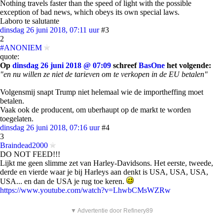
Nothing travels faster than the speed of light with the possible
exception of bad news, which obeys its own special laws.
Laboro te salutante
dinsdag 26 juni 2018, 07:11 uur
#3
2
#ANONIEM
quote:
Op
dinsdag 26 juni 2018 @ 07:09
schreef
BasOne
het volgende:
"en nu willen ze niet de tarieven om te verkopen in de EU betalen"
Volgensmij snapt Trump niet helemaal wie de importheffing moet
betalen.
Vaak ook de producent, om uberhaupt op de markt te worden
toegelaten.
dinsdag 26 juni 2018, 07:16 uur
#4
3
Braindead2000
DO NOT FEED!!!
Lijkt me geen slimme zet van Harley-Davidsons. Het eerste, tweede,
derde en vierde waar je bij Harleys aan denkt is USA, USA, USA,
USA... en dan de USA je rug toe keren.
https://www.youtube.com/watch?v=LhwbCMsWZRw
▼ Advertentie door Refinery89