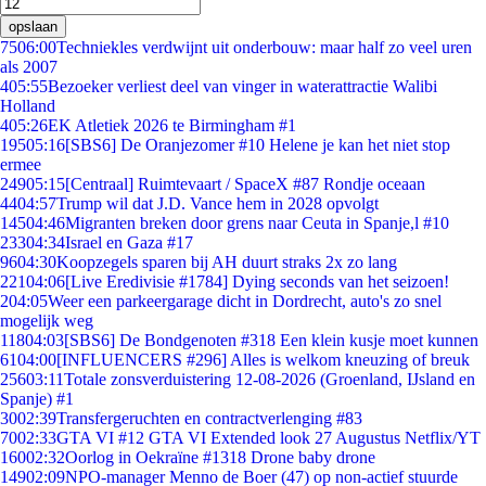
opslaan
75
06:00
Techniekles verdwijnt uit onderbouw: maar half zo veel uren
als 2007
4
05:55
Bezoeker verliest deel van vinger in waterattractie Walibi
Holland
4
05:26
EK Atletiek 2026 te Birmingham #1
195
05:16
[SBS6] De Oranjezomer #10 Helene je kan het niet stop
ermee
249
05:15
[Centraal] Ruimtevaart / SpaceX #87 Rondje oceaan
44
04:57
Trump wil dat J.D. Vance hem in 2028 opvolgt
145
04:46
Migranten breken door grens naar Ceuta in Spanje,l #10
233
04:34
Israel en Gaza #17
96
04:30
Koopzegels sparen bij AH duurt straks 2x zo lang
221
04:06
[Live Eredivisie #1784] Dying seconds van het seizoen!
2
04:05
Weer een parkeergarage dicht in Dordrecht, auto's zo snel
mogelijk weg
118
04:03
[SBS6] De Bondgenoten #318 Een klein kusje moet kunnen
61
04:00
[INFLUENCERS #296] Alles is welkom kneuzing of breuk
256
03:11
Totale zonsverduistering 12-08-2026 (Groenland, IJsland en
Spanje) #1
30
02:39
Transfergeruchten en contractverlenging #83
70
02:33
GTA VI #12 GTA VI Extended look 27 Augustus Netflix/YT
160
02:32
Oorlog in Oekraïne #1318 Drone baby drone
149
02:09
NPO-manager Menno de Boer (47) op non-actief stuurde