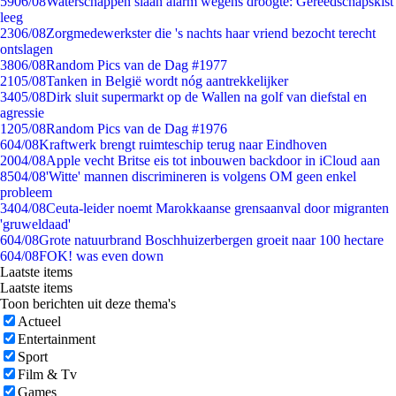
59
06/08
Waterschappen slaan alarm wegens droogte: Gereedschapskist
leeg
23
06/08
Zorgmedewerkster die 's nachts haar vriend bezocht terecht
ontslagen
38
06/08
Random Pics van de Dag #1977
21
05/08
Tanken in België wordt nóg aantrekkelijker
34
05/08
Dirk sluit supermarkt op de Wallen na golf van diefstal en
agressie
12
05/08
Random Pics van de Dag #1976
6
04/08
Kraftwerk brengt ruimteschip terug naar Eindhoven
20
04/08
Apple vecht Britse eis tot inbouwen backdoor in iCloud aan
85
04/08
'Witte' mannen discrimineren is volgens OM geen enkel
probleem
34
04/08
Ceuta-leider noemt Marokkaanse grensaanval door migranten
'gruweldaad'
6
04/08
Grote natuurbrand Boschhuizerbergen groeit naar 100 hectare
6
04/08
FOK! was even down
Laatste items
Laatste items
Toon berichten uit deze thema's
Actueel
Entertainment
Sport
Film & Tv
Games