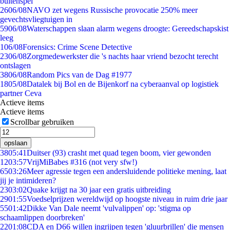
buitenspel
26
06/08
NAVO zet wegens Russische provocatie 250% meer
gevechtsvliegtuigen in
59
06/08
Waterschappen slaan alarm wegens droogte: Gereedschapskist
leeg
1
06/08
Forensics: Crime Scene Detective
23
06/08
Zorgmedewerkster die 's nachts haar vriend bezocht terecht
ontslagen
38
06/08
Random Pics van de Dag #1977
18
05/08
Datalek bij Bol en de Bijenkorf na cyberaanval op logistiek
partner Ceva
Actieve items
Actieve items
Scrollbar gebruiken
opslaan
38
05:41
Duitser (93) crasht met quad tegen boom, vier gewonden
12
03:57
VrijMiBabes #316 (not very sfw!)
65
03:26
Meer agressie tegen een andersluidende politieke mening, laat
jij je intimideren?
23
03:02
Quake krijgt na 30 jaar een gratis uitbreiding
29
01:55
Voedselprijzen wereldwijd op hoogste niveau in ruim drie jaar
55
01:42
Dikke Van Dale neemt 'vulvalippen' op: 'stigma op
schaamlippen doorbreken'
22
01:08
CDA en D66 willen ingrijpen tegen 'gluurbrillen' die mensen