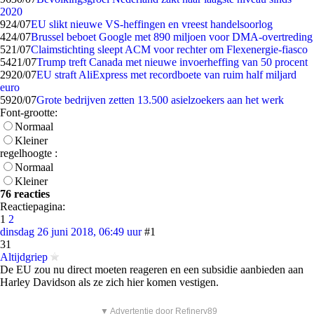
2020
9
24/07
EU slikt nieuwe VS-heffingen en vreest handelsoorlog
4
24/07
Brussel beboet Google met 890 miljoen voor DMA-overtreding
5
21/07
Claimstichting sleept ACM voor rechter om Flexenergie-fiasco
54
21/07
Trump treft Canada met nieuwe invoerheffing van 50 procent
29
20/07
EU straft AliExpress met recordboete van ruim half miljard
euro
59
20/07
Grote bedrijven zetten 13.500 asielzoekers aan het werk
Font-grootte:
Normaal
Kleiner
regelhoogte :
Normaal
Kleiner
76 reacties
Reactiepagina:
1
2
dinsdag 26 juni 2018, 06:49 uur
#1
31
Altijdgriep
De EU zou nu direct moeten reageren en een subsidie aanbieden aan
Harley Davidson als ze zich hier komen vestigen.
▼ Advertentie door Refinery89