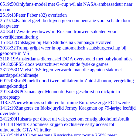
65
19:50
Onlyfans-model met G-cup wil als NASA-ambassadeur naar
maan
25
19:43
Peter Faber (82) overleden
25
19:14
Kabinet geeft bedrijven geen compensatie voor schade door
laagwater
24
18:41
'Zwarte weduwes' in Rusland trouwen soldaten voor
overlijdensuitkering
15
18:32
Ontslagen bij Halo Studios na Campaign Evolved
30
18:32
Trump grijpt weer in op automatisch staatsburgerschap bij
geboorte in VS
31
18:19
Amsterdams dierenasiel DOA overspoeld met babykonijntjes
19
18:06
PS5-doos waarschuwt voor einde fysieke games
23
17:58
OM eist TBS tegen verwarde man die agenten stak met
aardappelschilmesje
69
15:03
Israël meldt dood twee militairen in Zuid-Libanon, vergelding
aangekondigd
29
13:48
NPO-manager Menno de Boer geschorst na dickpic in
groepsapp
1
13:37
Nieuwkomers schitteren bij ruime Europese zege FC Twente
14
12:19
Zangeres en Idols-jurylid Jerney Kaagman op 79-jarige leeftijd
overleden
24
12:00
Huisarts per direct uit vak gezet om ernstig alcoholmisbruik
10
11:41
Netflix-abonnees krijgen exclusieve early access tot
uitgebreide GTA VI trailer
26
10:54
NAVO zet wegens Russische provocatie 250% meer