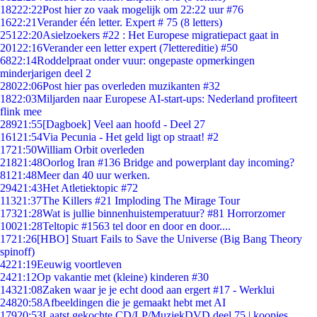
182
22:22
Post hier zo vaak mogelijk om 22:22 uur #76
16
22:21
Verander één letter. Expert # 75 (8 letters)
251
22:20
Asielzoekers #22 : Het Europese migratiepact gaat in
201
22:16
Verander een letter expert (7lettereditie) #50
68
22:14
Roddelpraat onder vuur: ongepaste opmerkingen
minderjarigen deel 2
280
22:06
Post hier pas overleden muzikanten #32
18
22:03
Miljarden naar Europese AI-start-ups: Nederland profiteert
flink mee
289
21:55
[Dagboek] Veel aan hoofd - Deel 27
161
21:54
Via Pecunia - Het geld ligt op straat! #2
17
21:50
William Orbit overleden
218
21:48
Oorlog Iran #136 Bridge and powerplant day incoming?
81
21:48
Meer dan 40 uur werken.
294
21:43
Het Atletiektopic #72
113
21:37
The Killers #21 Imploding The Mirage Tour
173
21:28
Wat is jullie binnenhuistemperatuur? #81 Horrorzomer
100
21:28
Teltopic #1563 tel door en door en door....
17
21:26
[HBO] Stuart Fails to Save the Universe (Big Bang Theory
spinoff)
42
21:19
Eeuwig voortleven
24
21:12
Op vakantie met (kleine) kinderen #30
143
21:08
Zaken waar je je echt dood aan ergert #17 - Werklui
248
20:58
Afbeeldingen die je gemaakt hebt met AI
179
20:53
Laatst gekochte CD/LP/MuziekDVD deel 75 | koopjes