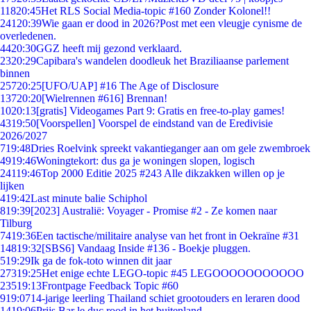
118
20:45
Het RLS Social Media-topic #160 Zonder Kolonel!!
241
20:39
Wie gaan er dood in 2026?Post met een vleugje cynisme de
overledenen.
44
20:30
GGZ heeft mij gezond verklaard.
23
20:29
Capibara's wandelen doodleuk het Braziliaanse parlement
binnen
257
20:25
[UFO/UAP] #16 The Age of Disclosure
137
20:20
[Wielrennen #616] Brennan!
10
20:13
[gratis] Videogames Part 9: Gratis en free-to-play games!
43
19:50
[Voorspellen] Voorspel de eindstand van de Eredivisie
2026/2027
7
19:48
Dries Roelvink spreekt vakantieganger aan om gele zwembroek
49
19:46
Woningtekort: dus ga je woningen slopen, logisch
241
19:46
Top 2000 Editie 2025 #243 Alle dikzakken willen op je
lijken
4
19:42
Last minute balie Schiphol
8
19:39
[2023] Australië: Voyager - Promise #2 - Ze komen naar
Tilburg
74
19:36
Een tactische/militaire analyse van het front in Oekraïne #31
148
19:32
[SBS6] Vandaag Inside #136 - Boekje pluggen.
5
19:29
Ik ga de fok-toto winnen dit jaar
273
19:25
Het enige echte LEGO-topic #45 LEGOOOOOOOOOOO
235
19:13
Frontpage Feedback Topic #60
9
19:07
14-jarige leerling Thailand schiet grootouders en leraren dood
14
19:06
Prijs Bar le duc rood in het buitenland