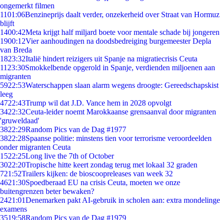
ongemerkt filmen
11
01:06
Benzineprijs daalt verder, onzekerheid over Straat van Hormuz
blijft
14
00:42
Meta krijgt half miljard boete voor mentale schade bij jongeren
19
00:12
Vier aanhoudingen na doodsbedreiging burgemeester Depla
van Breda
18
23:32
Italië hindert reizigers uit Spanje na migratiecrisis Ceuta
11
23:30
Smokkelbende opgerold in Spanje, verdienden miljoenen aan
migranten
59
22:53
Waterschappen slaan alarm wegens droogte: Gereedschapskist
leeg
47
22:43
Trump wil dat J.D. Vance hem in 2028 opvolgt
34
22:32
Ceuta-leider noemt Marokkaanse grensaanval door migranten
'gruweldaad'
38
22:29
Random Pics van de Dag #1977
38
22:28
Spaanse politie: minstens tien voor terrorisme veroordeelden
onder migranten Ceuta
15
22:25
Long live the 7th of October
30
22:20
Tropische hitte keert zondag terug met lokaal 32 graden
7
21:52
Trailers kijken: de bioscoopreleases van week 32
46
21:30
Spoedberaad EU na crisis Ceuta, moeten we onze
buitengrenzen beter bewaken?
24
21:01
Denemarken pakt AI-gebruik in scholen aan: extra mondelinge
examens
35
19:58
Random Pics van de Dag #1979