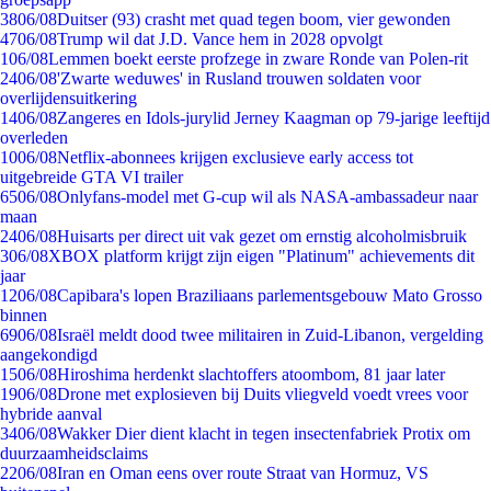
38
06/08
Duitser (93) crasht met quad tegen boom, vier gewonden
47
06/08
Trump wil dat J.D. Vance hem in 2028 opvolgt
1
06/08
Lemmen boekt eerste profzege in zware Ronde van Polen-rit
24
06/08
'Zwarte weduwes' in Rusland trouwen soldaten voor
overlijdensuitkering
14
06/08
Zangeres en Idols-jurylid Jerney Kaagman op 79-jarige leeftijd
overleden
10
06/08
Netflix-abonnees krijgen exclusieve early access tot
uitgebreide GTA VI trailer
65
06/08
Onlyfans-model met G-cup wil als NASA-ambassadeur naar
maan
24
06/08
Huisarts per direct uit vak gezet om ernstig alcoholmisbruik
3
06/08
XBOX platform krijgt zijn eigen "Platinum" achievements dit
jaar
12
06/08
Capibara's lopen Braziliaans parlementsgebouw Mato Grosso
binnen
69
06/08
Israël meldt dood twee militairen in Zuid-Libanon, vergelding
aangekondigd
15
06/08
Hiroshima herdenkt slachtoffers atoombom, 81 jaar later
19
06/08
Drone met explosieven bij Duits vliegveld voedt vrees voor
hybride aanval
34
06/08
Wakker Dier dient klacht in tegen insectenfabriek Protix om
duurzaamheidsclaims
22
06/08
Iran en Oman eens over route Straat van Hormuz, VS