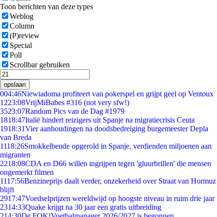
Toon berichten van deze types
Weblog
Column
(P)review
Special
Poll
Scrollbar gebruiken
opslaan
0
04:46
Niewiadoma profiteert van pokerspel en grijpt geel op Ventoux
12
23:08
VrijMiBabes #316 (not very sfw!)
35
23:07
Random Pics van de Dag #1979
18
18:47
Italië hindert reizigers uit Spanje na migratiecrisis Ceuta
19
18:31
Vier aanhoudingen na doodsbedreiging burgemeester Depla
van Breda
11
18:26
Smokkelbende opgerold in Spanje, verdienden miljoenen aan
migranten
22
18:08
CDA en D66 willen ingrijpen tegen 'gluurbrillen' die mensen
ongemerkt filmen
11
17:56
Benzineprijs daalt verder, onzekerheid over Straat van Hormuz
blijft
29
17:47
Voedselprijzen wereldwijd op hoogste niveau in ruim drie jaar
23
14:33
Quake krijgt na 30 jaar een gratis uitbreiding
2
14:30
De FOK!Voetbalmanager 2026/2027 is begonnen