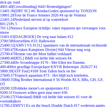
dick-pic rond
40
01:40
[Crowdfunding] #443 Rentestijgingen?
134
01:36
[DRT SC] #6: RendacGoden sponsored by TONZON
198
01:28
Tour de France femmes 2026 #4 op de Ventoux
224
01:24
Nederland stevent af op watertekort
6
01:21
Ps 5
7
01:12
Nieuwe Europese richtlijn: vaker repareren ipv vervangen voor
nieuw
116
01:03
[DAGBOEK] De weg naar balans #12
37
00:58
Horrorfilms #33: Halloween
254
00:52
[AMV] VS #1312 spammers van de internationale rechtsorde
173
00:47
[Keuken Kampioen Divisie] #44 Vitesse mag weg
257
00:47
Hennie van der Most failliet verklaard
184
00:46
[RTL] B&B vol liefde 6de seizoen #4
273
00:44
De Avondetappe #176 - Met Ellen ten Damme.
4
00:40
Het gezellige Eurojackpot KNVB Bekertopic 2026/27 #1
58
00:39
[ATP Tour] #169 Tosti Tallon back on fire
276
00:37
Tropisch aquarium #73 - Het blijft toch kriebelen.
186
00:35
Big Brother International # 56 Worlds RLS, BBs, GH, GF,
OT
202
00:32
Politieke meme's en spotprenten #11
92
00:31
Vrouwen willen geen man meer #30
251
00:27
[Videoland] B&B vol liefde 6de seizoen #1 voor de
vooruitkijkers
117
00:23
[MTV] Ex on the beach Double Dutch #17 wederom aapjes