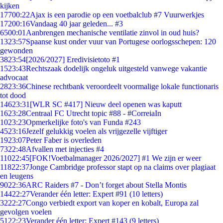
kijken
177
00:22
Ajax is een parodie op een voetbalclub #7 Vuurwerkjes
172
00:16
Vandaag 40 jaar geleden... #3
65
00:01
Aanbrengen mechanische ventilatie zinvol in oud huis?
13
23:57
Spaanse kust onder vuur van Portugese oorlogsschepen: 120
gewonden
38
23:54
[2026/2027] Eredivisietoto #1
15
23:43
Rechtszaak dodelijk ongeluk uitgesteld vanwege vakantie
advocaat
28
23:36
Chinese rechtbank veroordeelt voormalige lokale functionaris
tot dood
146
23:31
[WLR SC #417] Nieuw deel openen was kaputt
16
23:28
Centraal FC Utrecht topic #88 - #CorreiaIn
10
23:23
Opmerkelijke foto's van Funda #243
45
23:16
Jezelf gelukkig voelen als vrijgezelle vijftiger
19
23:07
Peter Faber is overleden
73
22:48
Afvallen met injecties #4
110
22:45
[FOK!Voetbalmanager 2026/2027] #1 We zijn er weer
118
22:37
Jonge Cambridge professor stapt op na claims over plagiaat
en leugens
90
22:36
ARC Raiders #7 - Don’t forget about Stella Montis
144
22:27
Verander één letter: Expert #91 (10 letters)
32
22:27
Congo verbiedt export van koper en kobalt, Europa zal
gevolgen voelen
51
22:23
Verander één letter: Expert #143 (9 letters)