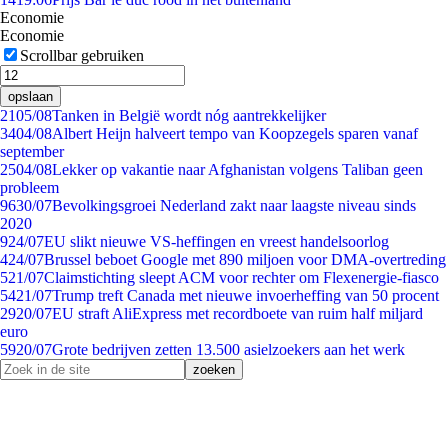
Economie
Economie
Scrollbar gebruiken
opslaan
21
05/08
Tanken in België wordt nóg aantrekkelijker
34
04/08
Albert Heijn halveert tempo van Koopzegels sparen vanaf
september
25
04/08
Lekker op vakantie naar Afghanistan volgens Taliban geen
probleem
96
30/07
Bevolkingsgroei Nederland zakt naar laagste niveau sinds
2020
9
24/07
EU slikt nieuwe VS-heffingen en vreest handelsoorlog
4
24/07
Brussel beboet Google met 890 miljoen voor DMA-overtreding
5
21/07
Claimstichting sleept ACM voor rechter om Flexenergie-fiasco
54
21/07
Trump treft Canada met nieuwe invoerheffing van 50 procent
29
20/07
EU straft AliExpress met recordboete van ruim half miljard
euro
59
20/07
Grote bedrijven zetten 13.500 asielzoekers aan het werk