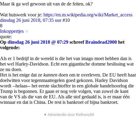
Maar ik ga wel gewoon uit van de de feiten, ok?
Wat huiswerk voor je:
https://en.m.wikipedia.org/wiki/Market_access
dinsdag 26 juni 2018, 07:35 uur
#10
8
Inkoppertjes
quote:
Op
dinsdag 26 juni 2018 @ 07:29
schreef
Braindead2000
het
volgende:
Als er 1 bedrijf in de wereld is die het van imago moet hebben dan is
het wel Harley-Davidson. Echt een gigantische domme beslissing wat
ze nu doen.
Het is het enige dat ze
kunnen
doen om te overleven. De EU heeft haar
doelwitten voor tegenmaatregelen goed gekozen. Harley Davidson
wordt --helaas-- het eerste slachtoffer in een globale handelsoorlog die
Trump is begonnen. Er gaan er nog vele volgen, van zowel de kant
van de VS als die van de EU. Als alle stof gedaald is, is er maar één
winnaar en dat is China. De rest is bankroet of bijna bankroet.
▼ Advertentie door Refinery89