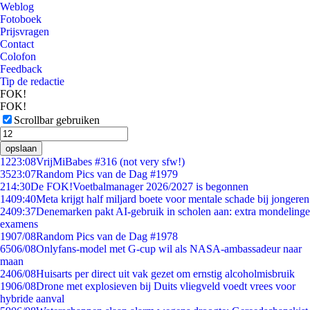
Weblog
Fotoboek
Prijsvragen
Contact
Colofon
Feedback
Tip de redactie
FOK!
FOK!
Scrollbar gebruiken
opslaan
12
23:08
VrijMiBabes #316 (not very sfw!)
35
23:07
Random Pics van de Dag #1979
2
14:30
De FOK!Voetbalmanager 2026/2027 is begonnen
14
09:40
Meta krijgt half miljard boete voor mentale schade bij jongeren
24
09:37
Denemarken pakt AI-gebruik in scholen aan: extra mondelinge
examens
19
07/08
Random Pics van de Dag #1978
65
06/08
Onlyfans-model met G-cup wil als NASA-ambassadeur naar
maan
24
06/08
Huisarts per direct uit vak gezet om ernstig alcoholmisbruik
19
06/08
Drone met explosieven bij Duits vliegveld voedt vrees voor
hybride aanval