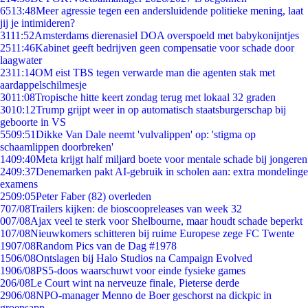
65
13:48
Meer agressie tegen een andersluidende politieke mening, laat
jij je intimideren?
31
11:52
Amsterdams dierenasiel DOA overspoeld met babykonijntjes
25
11:46
Kabinet geeft bedrijven geen compensatie voor schade door
laagwater
23
11:14
OM eist TBS tegen verwarde man die agenten stak met
aardappelschilmesje
30
11:08
Tropische hitte keert zondag terug met lokaal 32 graden
30
10:12
Trump grijpt weer in op automatisch staatsburgerschap bij
geboorte in VS
55
09:51
Dikke Van Dale neemt 'vulvalippen' op: 'stigma op
schaamlippen doorbreken'
14
09:40
Meta krijgt half miljard boete voor mentale schade bij jongeren
24
09:37
Denemarken pakt AI-gebruik in scholen aan: extra mondelinge
examens
25
09:05
Peter Faber (82) overleden
7
07/08
Trailers kijken: de bioscoopreleases van week 32
0
07/08
Ajax veel te sterk voor Shelbourne, maar houdt schade beperkt
1
07/08
Nieuwkomers schitteren bij ruime Europese zege FC Twente
19
07/08
Random Pics van de Dag #1978
15
06/08
Ontslagen bij Halo Studios na Campaign Evolved
19
06/08
PS5-doos waarschuwt voor einde fysieke games
2
06/08
Le Court wint na nerveuze finale, Pieterse derde
29
06/08
NPO-manager Menno de Boer geschorst na dickpic in
groepsapp