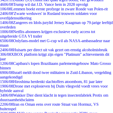
46
06/08
Trump wil dat J.D. Vance hem in 2028 opvolgt
1
06/08
Lemmen boekt eerste profzege in zware Ronde van Polen-rit
24
06/08
'Zwarte weduwes' in Rusland trouwen soldaten voor
overlijdensuitkering
14
06/08
Zangeres en Idols-jurylid Jerney Kaagman op 79-jarige leeftijd
overleden
10
06/08
Netflix-abonnees krijgen exclusieve early access tot
uitgebreide GTA VI trailer
65
06/08
Onlyfans-model met G-cup wil als NASA-ambassadeur naar
maan
24
06/08
Huisarts per direct uit vak gezet om ernstig alcoholmisbruik
3
06/08
XBOX platform krijgt zijn eigen "Platinum" achievements dit
jaar
12
06/08
Capibara's lopen Braziliaans parlementsgebouw Mato Grosso
binnen
69
06/08
Israël meldt dood twee militairen in Zuid-Libanon, vergelding
aangekondigd
15
06/08
Hiroshima herdenkt slachtoffers atoombom, 81 jaar later
19
06/08
Drone met explosieven bij Duits vliegveld voedt vrees voor
hybride aanval
34
06/08
Wakker Dier dient klacht in tegen insectenfabriek Protix om
duurzaamheidsclaims
22
06/08
Iran en Oman eens over route Straat van Hormuz, VS
buitenspel