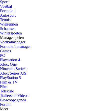
Sport
Voetbal
Formule 1
Autosport
Tennis
Wielrennen
Schaatsen
Wintersporten
Managerspelen
Voetbalmanager
Formule 1-manager
Games
PC
Playstation 4
Xbox One
Nintendo Switch
Xbox Series X|S
PlayStation 5
Film & TV
Film
Televisie
Trailers en Videos
Bioscoopagenda
Forum
Meer