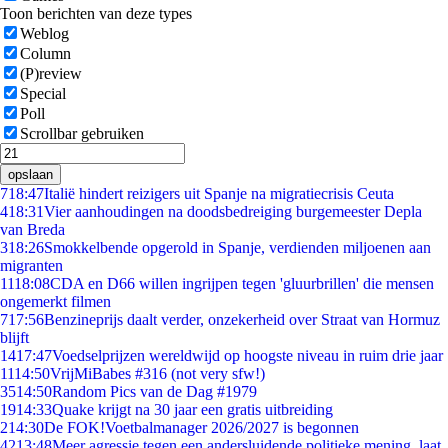
Toon berichten van deze types
Weblog
Column
(P)review
Special
Poll
Scrollbar gebruiken
opslaan
7
18:47
Italië hindert reizigers uit Spanje na migratiecrisis Ceuta
4
18:31
Vier aanhoudingen na doodsbedreiging burgemeester Depla
van Breda
3
18:26
Smokkelbende opgerold in Spanje, verdienden miljoenen aan
migranten
11
18:08
CDA en D66 willen ingrijpen tegen 'gluurbrillen' die mensen
ongemerkt filmen
7
17:56
Benzineprijs daalt verder, onzekerheid over Straat van Hormuz
blijft
14
17:47
Voedselprijzen wereldwijd op hoogste niveau in ruim drie jaar
11
14:50
VrijMiBabes #316 (not very sfw!)
35
14:50
Random Pics van de Dag #1979
19
14:33
Quake krijgt na 30 jaar een gratis uitbreiding
2
14:30
De FOK!Voetbalmanager 2026/2027 is begonnen
42
13:48
Meer agressie tegen een andersluidende politieke mening, laat