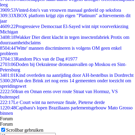
leeg
39
09:53
Vinted-foto's van vrouwen massaal gedeeld op seksfora
3
09:33
XBOX platform krijgt zijn eigen "Platinum" achievements dit
jaar
46
09:22
Progressieve Democraat El-Sayed wint nipt voorverkiezing
Michigan
34
08:18
Wakker Dier dient klacht in tegen insectenfabriek Protix om
duurzaamheidsclaims
85
04:44
'Witte' mannen discrimineren is volgens OM geen enkel
probleem
37
04:13
Random Pics van de Dag #1977
27
03:06
Doden bij Oekraïense droneaanvallen op Moskou en Sint-
Petersburg
34
01:01
Kind overleden na aanrijding door AH-bestelbus in Dordrecht
53
00:28
Van den Brink zet nog eens 14 gemeenten onder toezicht om
spreidingswet
22
22:50
Iran en Oman eens over route Straat van Hormuz, VS
buitenspel
2
22:17
Le Court wint na nerveuze finale, Pieterse derde
12
20:48
Capibara's lopen Braziliaans parlementsgebouw Mato Grosso
binnen
Forum
Forum
Scrollbar gebruiken