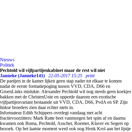
Nieuws
Politiek
Pechtold wil vijfpartijenkabinet maar de rest wil niet
Janneke (Janneke141)
22-05-2017 15:25
print
De partijen in de kamer lijken geen stap nader tot elkaar te komen
nadat de eerste formatiepoging tussen VVD, CDA, D66 en
GroenLinks mislukte. Alexander Pechtold wil nog steeds geen koekjes
bakken met de ChristenUnie en opperde daarom een exotische
vijfpartijenvariant bestaande uit VVD, CDA, D66, PvdA en SP. Zijn
linkse broeders zien daar echter niets in.
Informateur Edith Schippers overlegt vandaag met acht
fractievoorzitters: Mark Rutte beet vanmorgen het spits af en daarna
kwamen ook Buma, Pechtold, Asscher, Roemer, Klaver en Segers op
bezoek. Op het laatste moment werd ook nog Henk Krol aan het lijstje