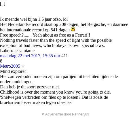
[..]
Ik meende wel bijna 1,5 jaar ofzo. lol
Het Nederlandse record staat op 208 dagen, het Belgische, en daarmee
het internationale record op 541 dagen
Free speech?....... Yeah about as free as a Ferrari!!
Nothing travels faster than the speed of light with the possible
exception of bad news, which obeys its own special laws.
Laboro te salutante
maandag 22 mei 2017, 15:35 uur
#11
8
Metro2005
Mind explorer
Het zou verboden moeten zijn om partijen uit te sluiten tijdens de
onderhandelingen.
Dan heb je dit soort gezever niet.
Childhood is over the moment you know you're going to die.
'Snelwegen verbreden om files op te lossen? Dat is zoals de
broeksriem losser maken tegen obesitas'
▼ Advertentie door Refinery89