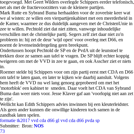
toegevoegd. Met Geert Wilders overlegde Schippers eerder telefonisch,
net als met de fractievoorzitters van de kleinere partijen.
Mark Rutte en Sybrand Buma herhaalden voor de zoveelste keer wat
we al wisten: ze willen een vierpartijenkabinet met een meerderheid in
de Kamer, waarmee ze dus duidelijk aangeven met de ChristenUnie in
zee te willen. Pechtold ziet dat niet zitten, vanwege inhoudelijke
verschillen met de christelijke partij. Segers zelf ziet daar niet zo'n
probleem in: hij zet de deur 'wijd open' voor overleg met D66, en
noemt de levenseindelregeling geen breekpunt.
Ondertussen hoopt Pechtold de SP en de PvdA uit de leunstoel te
trekken door ze samen aan tafel te vragen. De SP blijft echter koppig
weigeren om met de VVD in zee te gaan, en ook Asscher ziet er niets
in.
Roemer stelde bij Schippers voor om zijn partij eerst met CDA en D66
om tafel te laten gaan, en later te kijken wie daarbij aansluit. Volgens
hem heeft de VVD nu wel lang genoeg geprobeerd om met het
'motorblok' een kabinet te smeden. Daar voelt het CDA van Sybrand
Buma dan weer niets voor. Jesse Klaver gaf aan 'voorlopig niet aan zet
te zijn'.
Wellicht kan Edith Schippers advies inwinnen bij een kleuterleidster.
Als geen ander kunnen die onwillige kinderen toch samen in de
zandbak laten spelen.
formatie
tk2017
vvd cda d66 gl
vvd cda d66 pvda sp
Submitter:
Bron:
NOS
73