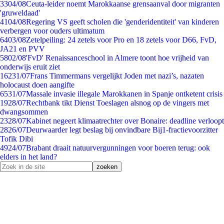
33
04/08
Ceuta-leider noemt Marokkaanse grensaanval door migranten
'gruweldaad'
41
04/08
Regering VS geeft scholen die 'genderidentiteit' van kinderen
verbergen voor ouders ultimatum
64
03/08
Zetelpeiling: 24 zetels voor Pro en 18 zetels voor D66, FvD,
JA21 en PVV
58
02/08
'FvD' Renaissanceschool in Almere toont hoe vrijheid van
onderwijs eruit ziet
162
31/07
Frans Timmermans vergelijkt Joden met nazi’s, nazaten
holocaust doen aangifte
65
31/07
Massale invasie illegale Marokkanen in Spanje ontketent crisis
19
28/07
Rechtbank tikt Dienst Toeslagen alsnog op de vingers met
dwangsommen
23
28/07
Kabinet negeert klimaatrechter over Bonaire: deadline verloopt
28
26/07
Deurwaarder legt beslag bij onvindbare Bij1-fractievoorzitter
Tofik Dibi
49
24/07
Brabant draait natuurvergunningen voor boeren terug: ook
elders in het land?