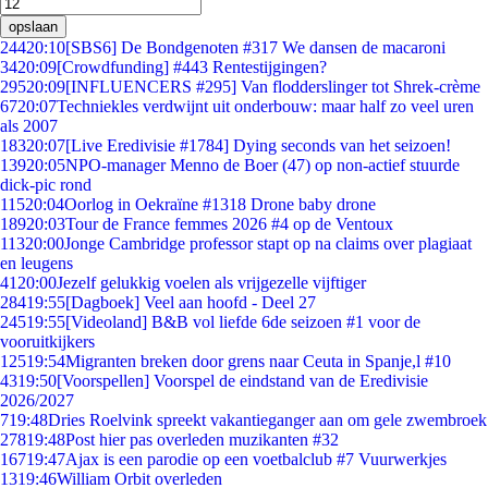
opslaan
244
20:10
[SBS6] De Bondgenoten #317 We dansen de macaroni
34
20:09
[Crowdfunding] #443 Rentestijgingen?
295
20:09
[INFLUENCERS #295] Van flodderslinger tot Shrek-crème
67
20:07
Techniekles verdwijnt uit onderbouw: maar half zo veel uren
als 2007
183
20:07
[Live Eredivisie #1784] Dying seconds van het seizoen!
139
20:05
NPO-manager Menno de Boer (47) op non-actief stuurde
dick-pic rond
115
20:04
Oorlog in Oekraïne #1318 Drone baby drone
189
20:03
Tour de France femmes 2026 #4 op de Ventoux
113
20:00
Jonge Cambridge professor stapt op na claims over plagiaat
en leugens
41
20:00
Jezelf gelukkig voelen als vrijgezelle vijftiger
284
19:55
[Dagboek] Veel aan hoofd - Deel 27
245
19:55
[Videoland] B&B vol liefde 6de seizoen #1 voor de
vooruitkijkers
125
19:54
Migranten breken door grens naar Ceuta in Spanje,l #10
43
19:50
[Voorspellen] Voorspel de eindstand van de Eredivisie
2026/2027
7
19:48
Dries Roelvink spreekt vakantieganger aan om gele zwembroek
278
19:48
Post hier pas overleden muzikanten #32
167
19:47
Ajax is een parodie op een voetbalclub #7 Vuurwerkjes
13
19:46
William Orbit overleden