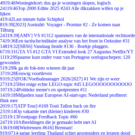
49
19:46
Woningtekort: dus ga je woningen slopen, logisch
241
19:46
Top 2000 Editie 2025 #243 Alle dikzakken willen op je
lijken
4
19:42
Last minute balie Schiphol
8
19:39
[2023] Australië: Voyager - Promise #2 - Ze komen naar
Tilburg
243
19:39
[AMV] VS #1312 spammers van de internationale rechtsorde
74
19:36
Een tactische/militaire analyse van het front in Oekraïne #31
148
19:32
[SBS6] Vandaag Inside #136 - Boekje pluggen.
67
19:31
GTA VI #12 GTA VI Extended look 27 Augustus Netflix/YT
11
19:29
Spaanse kust onder vuur van Portugese oorlogsschepen: 120
gewonden
5
19:29
Ik ga de fok-toto winnen dit jaar
37
19:28
Eeuwig voortleven
93
19:25
[FOK!Voetbalmanager 2026/2027] #1 We zijn er weer
273
19:25
Het enige echte LEGO-topic #45 LEGOOOOOOOOOOO
197
19:24
Politieke meme's en spotprenten #11
14
19:18
Miljarden naar Europese AI-start-ups: Nederland profiteert
flink mee
20
19:17
[ATP Tour] #169 Tosti Tallon back on fire
23
19:14
Op vakantie met (kleine) kinderen #30
235
19:13
Frontpage Feedback Topic #60
247
19:10
Afbeeldingen die je gemaakt hebt met AI
136
19:08
[Wielrennen #616] Brennan!
9
19:07
14-jarige leerling Thailand schiet grootouders en leraren dood