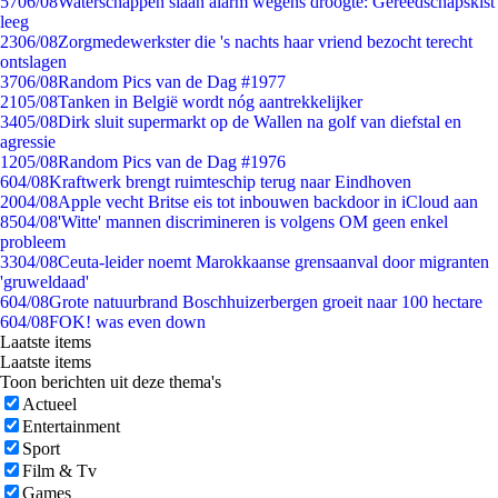
57
06/08
Waterschappen slaan alarm wegens droogte: Gereedschapskist
leeg
23
06/08
Zorgmedewerkster die 's nachts haar vriend bezocht terecht
ontslagen
37
06/08
Random Pics van de Dag #1977
21
05/08
Tanken in België wordt nóg aantrekkelijker
34
05/08
Dirk sluit supermarkt op de Wallen na golf van diefstal en
agressie
12
05/08
Random Pics van de Dag #1976
6
04/08
Kraftwerk brengt ruimteschip terug naar Eindhoven
20
04/08
Apple vecht Britse eis tot inbouwen backdoor in iCloud aan
85
04/08
'Witte' mannen discrimineren is volgens OM geen enkel
probleem
33
04/08
Ceuta-leider noemt Marokkaanse grensaanval door migranten
'gruweldaad'
6
04/08
Grote natuurbrand Boschhuizerbergen groeit naar 100 hectare
6
04/08
FOK! was even down
Laatste items
Laatste items
Toon berichten uit deze thema's
Actueel
Entertainment
Sport
Film & Tv
Games