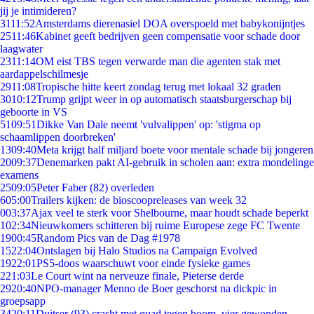
jij je intimideren?
31
11:52
Amsterdams dierenasiel DOA overspoeld met babykonijntjes
25
11:46
Kabinet geeft bedrijven geen compensatie voor schade door
laagwater
23
11:14
OM eist TBS tegen verwarde man die agenten stak met
aardappelschilmesje
29
11:08
Tropische hitte keert zondag terug met lokaal 32 graden
30
10:12
Trump grijpt weer in op automatisch staatsburgerschap bij
geboorte in VS
51
09:51
Dikke Van Dale neemt 'vulvalippen' op: 'stigma op
schaamlippen doorbreken'
13
09:40
Meta krijgt half miljard boete voor mentale schade bij jongeren
20
09:37
Denemarken pakt AI-gebruik in scholen aan: extra mondelinge
examens
25
09:05
Peter Faber (82) overleden
6
05:00
Trailers kijken: de bioscoopreleases van week 32
0
03:37
Ajax veel te sterk voor Shelbourne, maar houdt schade beperkt
1
02:34
Nieuwkomers schitteren bij ruime Europese zege FC Twente
19
00:45
Random Pics van de Dag #1978
15
22:04
Ontslagen bij Halo Studios na Campaign Evolved
19
22:01
PS5-doos waarschuwt voor einde fysieke games
2
21:03
Le Court wint na nerveuze finale, Pieterse derde
29
20:40
NPO-manager Menno de Boer geschorst na dickpic in
groepsapp
34
20:11
Duitser (93) crasht met quad tegen boom, vier gewonden