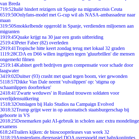
van Breda
7
19:52
Italië hindert reizigers uit Spanje na migratiecrisis Ceuta
65
19:50
Onlyfans-model met G-cup wil als NASA-ambassadeur naar
maan
3
19:50
Smokkelbende opgerold in Spanje, verdienden miljoenen aan
migranten
19
19:45
Quake krijgt na 30 jaar een gratis uitbreiding
25
19:43
Peter Faber (82) overleden
29
19:41
Tropische hitte keert zondag terug met lokaal 32 graden
11
19:28
CDA en D66 willen ingrijpen tegen 'gluurbrillen' die mensen
ongemerkt filmen
25
19:14
Kabinet geeft bedrijven geen compensatie voor schade door
laagwater
34
19:02
Duitser (93) crasht met quad tegen boom, vier gewonden
51
18:57
Dikke Van Dale neemt 'vulvalippen' op: 'stigma op
schaamlippen doorbreken'
24
18:41
'Zwarte weduwes' in Rusland trouwen soldaten voor
overlijdensuitkering
15
18:32
Ontslagen bij Halo Studios na Campaign Evolved
30
18:32
Trump grijpt weer in op automatisch staatsburgerschap bij
geboorte in VS
20
18:25
Denemarken pakt AI-gebruik in scholen aan: extra mondelinge
examens
6
18:24
Trailers kijken: de bioscoopreleases van week 32
31
18:19
Amsterdams dierenasiel DOA overspoeld met babykonijntjes