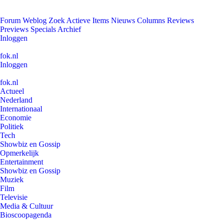
Forum
Weblog
Zoek
Actieve Items
Nieuws
Columns
Reviews
Previews
Specials
Archief
Inloggen
fok.nl
Inloggen
fok.nl
Actueel
Nederland
Internationaal
Economie
Politiek
Tech
Showbiz en Gossip
Opmerkelijk
Entertainment
Showbiz en Gossip
Muziek
Film
Televisie
Media & Cultuur
Bioscoopagenda