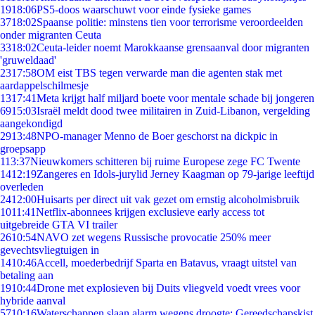
19
18:06
PS5-doos waarschuwt voor einde fysieke games
37
18:02
Spaanse politie: minstens tien voor terrorisme veroordeelden
onder migranten Ceuta
33
18:02
Ceuta-leider noemt Marokkaanse grensaanval door migranten
'gruweldaad'
23
17:58
OM eist TBS tegen verwarde man die agenten stak met
aardappelschilmesje
13
17:41
Meta krijgt half miljard boete voor mentale schade bij jongeren
69
15:03
Israël meldt dood twee militairen in Zuid-Libanon, vergelding
aangekondigd
29
13:48
NPO-manager Menno de Boer geschorst na dickpic in
groepsapp
1
13:37
Nieuwkomers schitteren bij ruime Europese zege FC Twente
14
12:19
Zangeres en Idols-jurylid Jerney Kaagman op 79-jarige leeftijd
overleden
24
12:00
Huisarts per direct uit vak gezet om ernstig alcoholmisbruik
10
11:41
Netflix-abonnees krijgen exclusieve early access tot
uitgebreide GTA VI trailer
26
10:54
NAVO zet wegens Russische provocatie 250% meer
gevechtsvliegtuigen in
14
10:46
Accell, moederbedrijf Sparta en Batavus, vraagt uitstel van
betaling aan
19
10:44
Drone met explosieven bij Duits vliegveld voedt vrees voor
hybride aanval
57
10:16
Waterschappen slaan alarm wegens droogte: Gereedschapskist