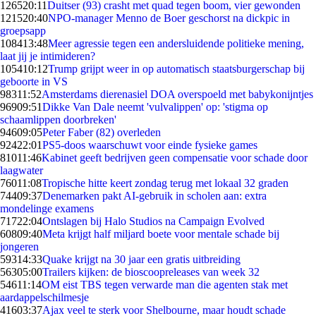
1265
20:11
Duitser (93) crasht met quad tegen boom, vier gewonden
1215
20:40
NPO-manager Menno de Boer geschorst na dickpic in
groepsapp
1084
13:48
Meer agressie tegen een andersluidende politieke mening,
laat jij je intimideren?
1054
10:12
Trump grijpt weer in op automatisch staatsburgerschap bij
geboorte in VS
983
11:52
Amsterdams dierenasiel DOA overspoeld met babykonijntjes
969
09:51
Dikke Van Dale neemt 'vulvalippen' op: 'stigma op
schaamlippen doorbreken'
946
09:05
Peter Faber (82) overleden
924
22:01
PS5-doos waarschuwt voor einde fysieke games
810
11:46
Kabinet geeft bedrijven geen compensatie voor schade door
laagwater
760
11:08
Tropische hitte keert zondag terug met lokaal 32 graden
744
09:37
Denemarken pakt AI-gebruik in scholen aan: extra
mondelinge examens
717
22:04
Ontslagen bij Halo Studios na Campaign Evolved
608
09:40
Meta krijgt half miljard boete voor mentale schade bij
jongeren
593
14:33
Quake krijgt na 30 jaar een gratis uitbreiding
563
05:00
Trailers kijken: de bioscoopreleases van week 32
546
11:14
OM eist TBS tegen verwarde man die agenten stak met
aardappelschilmesje
416
03:37
Ajax veel te sterk voor Shelbourne, maar houdt schade