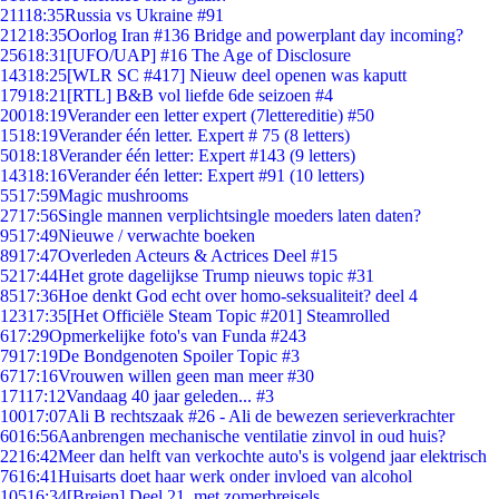
211
18:35
Russia vs Ukraine #91
212
18:35
Oorlog Iran #136 Bridge and powerplant day incoming?
256
18:31
[UFO/UAP] #16 The Age of Disclosure
143
18:25
[WLR SC #417] Nieuw deel openen was kaputt
179
18:21
[RTL] B&B vol liefde 6de seizoen #4
200
18:19
Verander een letter expert (7lettereditie) #50
15
18:19
Verander één letter. Expert # 75 (8 letters)
50
18:18
Verander één letter: Expert #143 (9 letters)
143
18:16
Verander één letter: Expert #91 (10 letters)
55
17:59
Magic mushrooms
27
17:56
Single mannen verplichtsingle moeders laten daten?
95
17:49
Nieuwe / verwachte boeken
89
17:47
Overleden Acteurs & Actrices Deel #15
52
17:44
Het grote dagelijkse Trump nieuws topic #31
85
17:36
Hoe denkt God echt over homo-seksualiteit? deel 4
123
17:35
[Het Officiële Steam Topic #201] Steamrolled
6
17:29
Opmerkelijke foto's van Funda #243
79
17:19
De Bondgenoten Spoiler Topic #3
67
17:16
Vrouwen willen geen man meer #30
171
17:12
Vandaag 40 jaar geleden... #3
100
17:07
Ali B rechtszaak #26 - Ali de bewezen serieverkrachter
60
16:56
Aanbrengen mechanische ventilatie zinvol in oud huis?
22
16:42
Meer dan helft van verkochte auto's is volgend jaar elektrisch
76
16:41
Huisarts doet haar werk onder invloed van alcohol
105
16:34
[Breien] Deel 21, met zomerbreisels