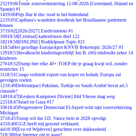
252
19:06
Totale zonsverduistering 12-08-2026 (Groenland, IJsland en
Spanje) #1
14
19:06
Prijs Bar le duc rood in het buitenland
22
19:05
Capibara's wandelen doodleuk het Braziliaanse parlement
binnen
37
19:02
[2026/2027] Eredivisietoto #1
169
18:58
[Centraal] kattenfotoos deel 122
182
18:58
[ONLINE] Roddelpraat Topic #21
1
18:54
Het gezellige Eurojackpot KNVB Bekertopic 2026/27 #1
129
18:53
Invalkracht kinderdagverblijf Jan B. (66) misbruikt zeker 14
kinderen
276
18:52
Dump hier elke 40+ TOEP die je graag kwijt wil, zonder
restricties 15
31
18:51
Congo verbiedt export van koper en kobalt, Europa zal
gevolgen voelen
12
18:49
Defensiepact Pakistan, Turkije en Saudi-Arabië bevat art.5
clausule?
149
18:47
[Keuken Kampioen Divisie] #44 Vitesse mag weg
225
18:47
Israel en Gaza #17
106
18:45
Progressieve Democraat El-Sayed wint nipt voorverkiezing
Michigan
37
18:45
Trump wil dat J.D. Vance hem in 2028 opvolgt
43
18:40
GGZ heeft mij gezond verklaard.
44
18:39
[Eva vd Wijdeven] geruchten over dakloosheid
5
18:38
Hoe hiermee om te gaan?