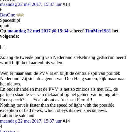
maandag 22 mei 2017, 15:37 uur
#13
6
BasOne
Spaceship!
quote:
Op
maandag 22 mei 2017 @ 15:34
schreef
TimMer1981
het
volgende:
[..]
Zolang de tweede partij van Nederland stelselmatig gediscrimineerd
wordt blijft het kaartenhuis vallen.
Wen er maar aan: de PVV is en blijft de centrale spil van politiek
Nederland. Zij stelt de agenda van Den Haag samen, kijk maar naar
het nieuws.
En onderhandelen met de PVV is net zo zinloos als met GL, de
partijen staan te ver van mekaar af op het gebied van immigratie.
Free speech?....... Yeah about as free as a Ferrari!!
Nothing travels faster than the speed of light with the possible
exception of bad news, which obeys its own special laws.
Laboro te salutante
maandag 22 mei 2017, 15:37 uur
#14
4
Lazzaro