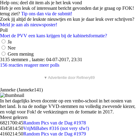
Help ons; deel dit item als je het leuk vond
Heb je een leuk of interessant bericht gevonden dat je graag op FOK!
terug ziet?
Tip ons dan via de submit!
Zoek jij altijd de leukste nieuwtjes en kun je daar leuk over schrijven?
Meld je aan als nieuwsposter!
Poll
Moet de PVV een kans krijgen bij de kabinetsformatie?
Ja
Nee
Geen mening
3135 stemmen , laatste: 04-07-2017, 23:31
156 reacties
reageer
meer polls
▼ Advertentie door Refinery89
Janneke (Janneke141)
In het dagelijks leven docente op een vmbo-school in het oosten van
het land. Is na de nodige VVD-stemmen nu volledig zwevende kiezer,
en volgt voor Fok! de verkiezingen en de formatie in 2017.
Meest gelezen
68217
00:45
Random Pics van de Dag #1978
43458
14:50
VrijMiBabes #316 (not very sfw!)
41602
14:50
Random Pics van de Dag #1979