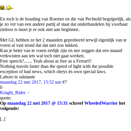
En toch is de houding van Roemer en die van Pechtold begrijpelijk, als
je zo ver van een andere partij af staat dat onderhandelen bij voorbaat
zinloos is moet je er ook niet aan beginnen.
Met GL hebben ze het 2 maanden geprobeerd terwijl eigenlijk van te
voren al vast stond dat dat niet zou lukken.
Kan je beter van te voren eerlijk zijn en nee zeggen dat een maand
verkwisten aan iets wat toch niet gaat werken.
Free speech?....... Yeah about as free as a Ferrari!!
Nothing travels faster than the speed of light with the possible
exception of bad news, which obeys its own special laws.
Laboro te salutante
maandag 22 mei 2017, 15:32 uur
#7
0
Knight_Rider
quote:
Op
maandag 22 mei 2017 @ 15:31
schreef
WheeledWarrior
het
volgende:
[..]