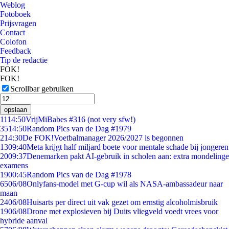
Weblog
Fotoboek
Prijsvragen
Contact
Colofon
Feedback
Tip de redactie
FOK!
FOK!
Scrollbar gebruiken
opslaan
11
14:50
VrijMiBabes #316 (not very sfw!)
35
14:50
Random Pics van de Dag #1979
2
14:30
De FOK!Voetbalmanager 2026/2027 is begonnen
13
09:40
Meta krijgt half miljard boete voor mentale schade bij jongeren
20
09:37
Denemarken pakt AI-gebruik in scholen aan: extra mondelinge
examens
19
00:45
Random Pics van de Dag #1978
65
06/08
Onlyfans-model met G-cup wil als NASA-ambassadeur naar
maan
24
06/08
Huisarts per direct uit vak gezet om ernstig alcoholmisbruik
19
06/08
Drone met explosieven bij Duits vliegveld voedt vrees voor
hybride aanval