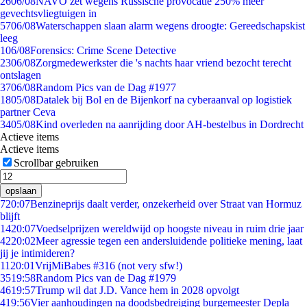
26
06/08
NAVO zet wegens Russische provocatie 250% meer
gevechtsvliegtuigen in
57
06/08
Waterschappen slaan alarm wegens droogte: Gereedschapskist
leeg
1
06/08
Forensics: Crime Scene Detective
23
06/08
Zorgmedewerkster die 's nachts haar vriend bezocht terecht
ontslagen
37
06/08
Random Pics van de Dag #1977
18
05/08
Datalek bij Bol en de Bijenkorf na cyberaanval op logistiek
partner Ceva
34
05/08
Kind overleden na aanrijding door AH-bestelbus in Dordrecht
Actieve items
Actieve items
Scrollbar gebruiken
opslaan
7
20:07
Benzineprijs daalt verder, onzekerheid over Straat van Hormuz
blijft
14
20:07
Voedselprijzen wereldwijd op hoogste niveau in ruim drie jaar
42
20:02
Meer agressie tegen een andersluidende politieke mening, laat
jij je intimideren?
11
20:01
VrijMiBabes #316 (not very sfw!)
35
19:58
Random Pics van de Dag #1979
46
19:57
Trump wil dat J.D. Vance hem in 2028 opvolgt
4
19:56
Vier aanhoudingen na doodsbedreiging burgemeester Depla