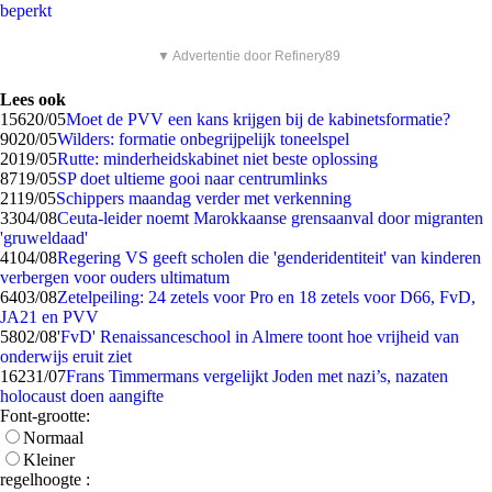
beperkt
▼ Advertentie door Refinery89
Lees ook
156
20/05
Moet de PVV een kans krijgen bij de kabinetsformatie?
90
20/05
Wilders: formatie onbegrijpelijk toneelspel
20
19/05
Rutte: minderheidskabinet niet beste oplossing
87
19/05
SP doet ultieme gooi naar centrumlinks
21
19/05
Schippers maandag verder met verkenning
33
04/08
Ceuta-leider noemt Marokkaanse grensaanval door migranten
'gruweldaad'
41
04/08
Regering VS geeft scholen die 'genderidentiteit' van kinderen
verbergen voor ouders ultimatum
64
03/08
Zetelpeiling: 24 zetels voor Pro en 18 zetels voor D66, FvD,
JA21 en PVV
58
02/08
'FvD' Renaissanceschool in Almere toont hoe vrijheid van
onderwijs eruit ziet
162
31/07
Frans Timmermans vergelijkt Joden met nazi’s, nazaten
holocaust doen aangifte
Font-grootte:
Normaal
Kleiner
regelhoogte :