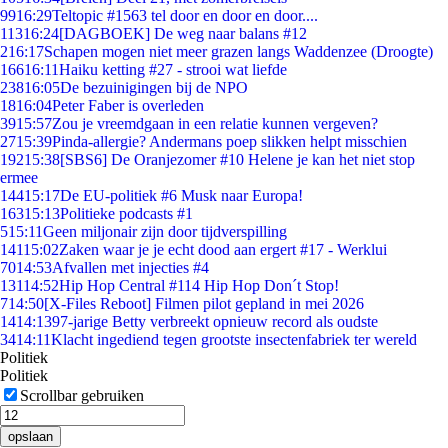
99
16:29
Teltopic #1563 tel door en door en door....
113
16:24
[DAGBOEK] De weg naar balans #12
2
16:17
Schapen mogen niet meer grazen langs Waddenzee (Droogte)
166
16:11
Haiku ketting #27 - strooi wat liefde
238
16:05
De bezuinigingen bij de NPO
18
16:04
Peter Faber is overleden
39
15:57
Zou je vreemdgaan in een relatie kunnen vergeven?
27
15:39
Pinda-allergie? Andermans poep slikken helpt misschien
192
15:38
[SBS6] De Oranjezomer #10 Helene je kan het niet stop
ermee
144
15:17
De EU-politiek #6 Musk naar Europa!
163
15:13
Politieke podcasts #1
5
15:11
Geen miljonair zijn door tijdverspilling
141
15:02
Zaken waar je je echt dood aan ergert #17 - Werklui
70
14:53
Afvallen met injecties #4
131
14:52
Hip Hop Central #114 Hip Hop Don´t Stop!
7
14:50
[X-Files Reboot] Filmen pilot gepland in mei 2026
14
14:13
97-jarige Betty verbreekt opnieuw record als oudste
34
14:11
Klacht ingediend tegen grootste insectenfabriek ter wereld
Politiek
Politiek
Scrollbar gebruiken
opslaan