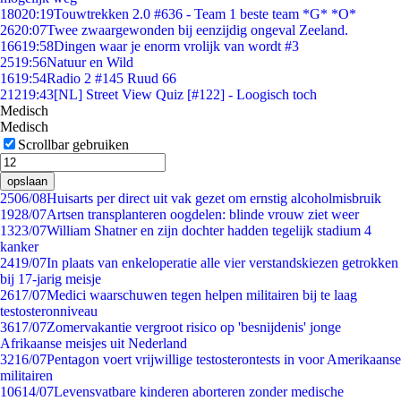
180
20:19
Touwtrekken 2.0 #636 - Team 1 beste team *G* *O*
26
20:07
Twee zwaargewonden bij eenzijdig ongeval Zeeland.
166
19:58
Dingen waar je enorm vrolijk van wordt #3
25
19:56
Natuur en Wild
16
19:54
Radio 2 #145 Ruud 66
212
19:43
[NL] Street View Quiz [#122] - Loogisch toch
Medisch
Medisch
Scrollbar gebruiken
opslaan
25
06/08
Huisarts per direct uit vak gezet om ernstig alcoholmisbruik
19
28/07
Artsen transplanteren oogdelen: blinde vrouw ziet weer
13
23/07
William Shatner en zijn dochter hadden tegelijk stadium 4
kanker
24
19/07
In plaats van enkeloperatie alle vier verstandskiezen getrokken
bij 17-jarig meisje
26
17/07
Medici waarschuwen tegen helpen militairen bij te laag
testosteronniveau
36
17/07
Zomervakantie vergroot risico op 'besnijdenis' jonge
Afrikaanse meisjes uit Nederland
32
16/07
Pentagon voert vrijwillige testosterontests in voor Amerikaanse
militairen
106
14/07
Levensvatbare kinderen aborteren zonder medische