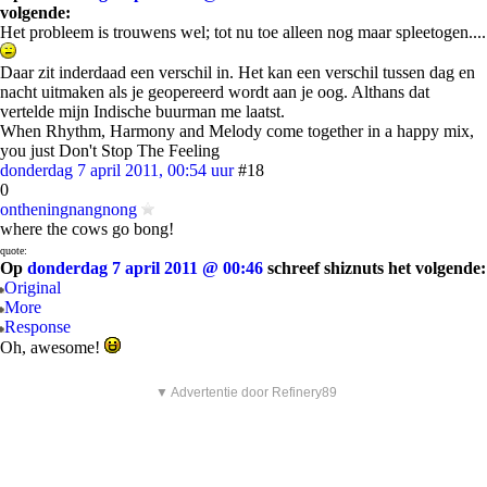
volgende:
Het probleem is trouwens wel; tot nu toe alleen nog maar spleetogen....
Daar zit inderdaad een verschil in. Het kan een verschil tussen dag en
nacht uitmaken als je geopereerd wordt aan je oog. Althans dat
vertelde mijn Indische buurman me laatst.
When Rhythm, Harmony and Melody come together in a happy mix,
you just Don't Stop The Feeling
donderdag 7 april 2011, 00:54 uur
#18
0
ontheningnangnong
where the cows go bong!
quote:
Op
donderdag 7 april 2011 @ 00:46
schreef shiznuts het volgende:
Original
More
Response
Oh, awesome!
▼ Advertentie door Refinery89