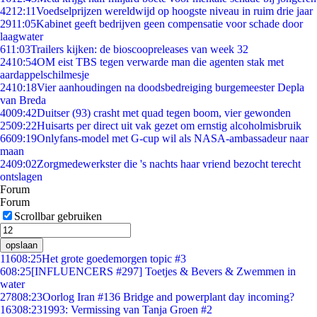
42
12:11
Voedselprijzen wereldwijd op hoogste niveau in ruim drie jaar
29
11:05
Kabinet geeft bedrijven geen compensatie voor schade door
laagwater
6
11:03
Trailers kijken: de bioscoopreleases van week 32
24
10:54
OM eist TBS tegen verwarde man die agenten stak met
aardappelschilmesje
24
10:18
Vier aanhoudingen na doodsbedreiging burgemeester Depla
van Breda
40
09:42
Duitser (93) crasht met quad tegen boom, vier gewonden
25
09:22
Huisarts per direct uit vak gezet om ernstig alcoholmisbruik
66
09:19
Onlyfans-model met G-cup wil als NASA-ambassadeur naar
maan
24
09:02
Zorgmedewerkster die 's nachts haar vriend bezocht terecht
ontslagen
Forum
Forum
Scrollbar gebruiken
opslaan
116
08:25
Het grote goedemorgen topic #3
6
08:25
[INFLUENCERS #297] Toetjes & Bevers & Zwemmen in
water
278
08:23
Oorlog Iran #136 Bridge and powerplant day incoming?
163
08:23
1993: Vermissing van Tanja Groen #2