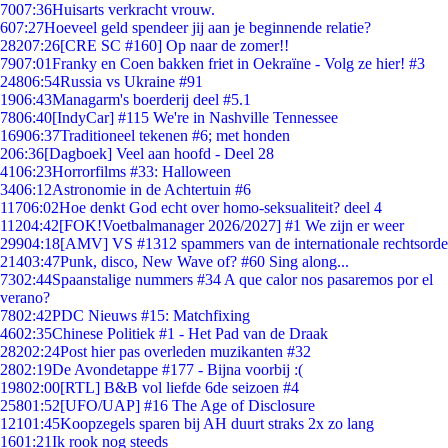
70
07:36
Huisarts verkracht vrouw.
6
07:27
Hoeveel geld spendeer jij aan je beginnende relatie?
282
07:26
[CRE SC #160] Op naar de zomer!!
79
07:01
Franky en Coen bakken friet in Oekraïne - Volg ze hier! #3
248
06:54
Russia vs Ukraine #91
19
06:43
Managarm's boerderij deel #5.1
78
06:40
[IndyCar] #115 We're in Nashville Tennessee
169
06:37
Traditioneel tekenen #6; met honden
2
06:36
[Dagboek] Veel aan hoofd - Deel 28
41
06:23
Horrorfilms #33: Halloween
34
06:12
Astronomie in de Achtertuin #6
117
06:02
Hoe denkt God echt over homo-seksualiteit? deel 4
112
04:42
[FOK!Voetbalmanager 2026/2027] #1 We zijn er weer
299
04:18
[AMV] VS #1312 spammers van de internationale rechtsorde
214
03:47
Punk, disco, New Wave of? #60 Sing along...
73
02:44
Spaanstalige nummers #34 A que calor nos pasaremos por el
verano?
78
02:42
PDC Nieuws #15: Matchfixing
46
02:35
Chinese Politiek #1 - Het Pad van de Draak
282
02:24
Post hier pas overleden muzikanten #32
28
02:19
De Avondetappe #177 - Bijna voorbij :(
198
02:00
[RTL] B&B vol liefde 6de seizoen #4
258
01:52
[UFO/UAP] #16 The Age of Disclosure
121
01:45
Koopzegels sparen bij AH duurt straks 2x zo lang
16
01:21
Ik rook nog steeds