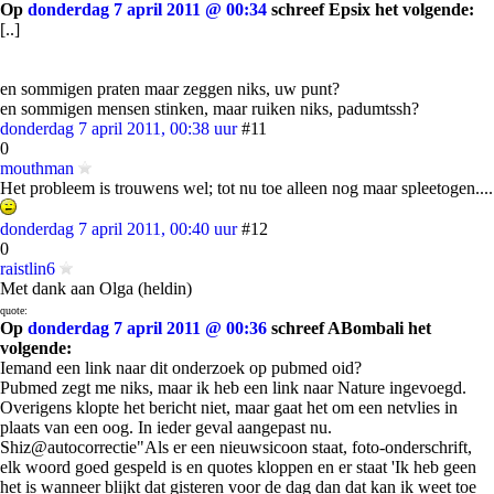
Op
donderdag 7 april 2011 @ 00:34
schreef Epsix het volgende:
[..]
en sommigen praten maar zeggen niks, uw punt?
en sommigen mensen stinken, maar ruiken niks, padumtssh?
donderdag 7 april 2011, 00:38 uur
#11
0
mouthman
Het probleem is trouwens wel; tot nu toe alleen nog maar spleetogen....
donderdag 7 april 2011, 00:40 uur
#12
0
raistlin6
Met dank aan Olga (heldin)
quote:
Op
donderdag 7 april 2011 @ 00:36
schreef ABombali het
volgende:
Iemand een link naar dit onderzoek op pubmed oid?
Pubmed zegt me niks, maar ik heb een link naar Nature ingevoegd.
Overigens klopte het bericht niet, maar gaat het om een netvlies in
plaats van een oog. In ieder geval aangepast nu.
Shiz@autocorrectie"Als er een nieuwsicoon staat, foto-onderschrift,
elk woord goed gespeld is en quotes kloppen en er staat 'Ik heb geen
het is wanneer blijkt dat gisteren voor de dag dan dat kan ik weet toe