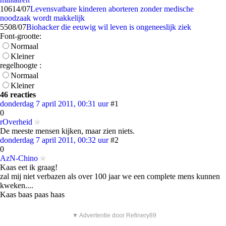
106
14/07
Levensvatbare kinderen aborteren zonder medische
noodzaak wordt makkelijk
55
08/07
Biohacker die eeuwig wil leven is ongeneeslijk ziek
Font-grootte:
Normaal
Kleiner
regelhoogte :
Normaal
Kleiner
46 reacties
donderdag 7 april 2011, 00:31 uur
#1
0
rOverheid
De meeste mensen kijken, maar zien niets.
donderdag 7 april 2011, 00:32 uur
#2
0
AzN-Chino
Kaas eet ik graag!
zal mij niet verbazen als over 100 jaar we een complete mens kunnen
kweken....
Kaas baas paas haas
▼ Advertentie door Refinery89