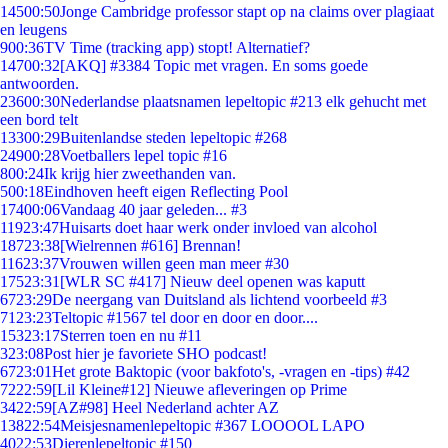
145
00:50
Jonge Cambridge professor stapt op na claims over plagiaat
en leugens
9
00:36
TV Time (tracking app) stopt! Alternatief?
147
00:32
[AKQ] #3384 Topic met vragen. En soms goede
antwoorden.
236
00:30
Nederlandse plaatsnamen lepeltopic #213 elk gehucht met
een bord telt
133
00:29
Buitenlandse steden lepeltopic #268
249
00:28
Voetballers lepel topic #16
8
00:24
Ik krijg hier zweethanden van.
5
00:18
Eindhoven heeft eigen Reflecting Pool
174
00:06
Vandaag 40 jaar geleden... #3
119
23:47
Huisarts doet haar werk onder invloed van alcohol
187
23:38
[Wielrennen #616] Brennan!
116
23:37
Vrouwen willen geen man meer #30
175
23:31
[WLR SC #417] Nieuw deel openen was kaputt
67
23:29
De neergang van Duitsland als lichtend voorbeeld #3
71
23:23
Teltopic #1567 tel door en door en door....
153
23:17
Sterren toen en nu #11
3
23:08
Post hier je favoriete SHO podcast!
67
23:01
Het grote Baktopic (voor bakfoto's, -vragen en -tips) #42
72
22:59
[Lil Kleine#12] Nieuwe afleveringen op Prime
34
22:59
[AZ#98] Heel Nederland achter AZ
138
22:54
Meisjesnamenlepeltopic #367 LOOOOL LAPO
40
22:53
Dierenlepeltopic #150