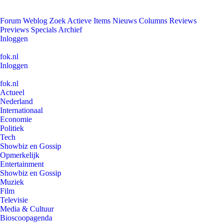
Forum
Weblog
Zoek
Actieve Items
Nieuws
Columns
Reviews
Previews
Specials
Archief
Inloggen
fok.nl
Inloggen
fok.nl
Actueel
Nederland
Internationaal
Economie
Politiek
Tech
Showbiz en Gossip
Opmerkelijk
Entertainment
Showbiz en Gossip
Muziek
Film
Televisie
Media & Cultuur
Bioscoopagenda