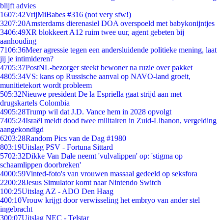
blijft advies
16
07:42
VrijMiBabes #316 (not very sfw!)
32
07:20
Amsterdams dierenasiel DOA overspoeld met babykonijntjes
34
06:49
XR blokkeert A12 ruim twee uur, agent gebeten bij
aanhouding
71
06:36
Meer agressie tegen een andersluidende politieke mening, laat
jij je intimideren?
47
05:37
PostNL-bezorger steekt bewoner na ruzie over pakket
48
05:34
VS: kans op Russische aanval op NAVO-land groeit,
munitietekort wordt probleem
5
05:32
Nieuwe president De la Espriella gaat strijd aan met
drugskartels Colombia
49
05:28
Trump wil dat J.D. Vance hem in 2028 opvolgt
74
05:24
Israël meldt dood twee militairen in Zuid-Libanon, vergelding
aangekondigd
62
03:28
Random Pics van de Dag #1980
8
03:19
Uitslag PSV - Fortuna Sittard
57
02:32
Dikke Van Dale neemt 'vulvalippen' op: 'stigma op
schaamlippen doorbreken'
40
00:59
Vinted-foto's van vrouwen massaal gedeeld op seksfora
22
00:28
Jesus Simulator komt naar Nintendo Switch
1
00:25
Uitslag AZ - ADO Den Haag
4
00:10
Vrouw krijgt door verwisseling het embryo van ander stel
ingebracht
3
00:07
Uitslag NEC - Telstar