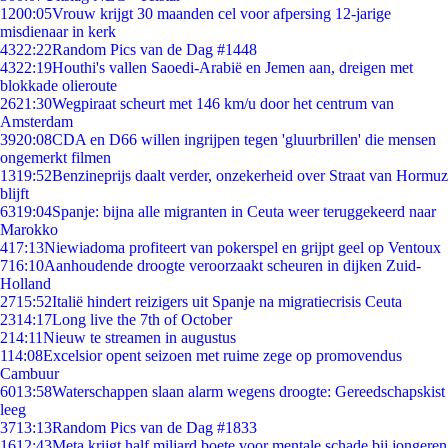
12
00:05
Vrouw krijgt 30 maanden cel voor afpersing 12-jarige
misdienaar in kerk
43
22:22
Random Pics van de Dag #1448
43
22:19
Houthi's vallen Saoedi-Arabië en Jemen aan, dreigen met
blokkade olieroute
26
21:30
Wegpiraat scheurt met 146 km/u door het centrum van
Amsterdam
39
20:08
CDA en D66 willen ingrijpen tegen 'gluurbrillen' die mensen
ongemerkt filmen
13
19:52
Benzineprijs daalt verder, onzekerheid over Straat van Hormuz
blijft
63
19:04
Spanje: bijna alle migranten in Ceuta weer teruggekeerd naar
Marokko
4
17:13
Niewiadoma profiteert van pokerspel en grijpt geel op Ventoux
7
16:10
Aanhoudende droogte veroorzaakt scheuren in dijken Zuid-
Holland
27
15:52
Italië hindert reizigers uit Spanje na migratiecrisis Ceuta
23
14:17
Long live the 7th of October
2
14:11
Nieuw te streamen in augustus
1
14:08
Excelsior opent seizoen met ruime zege op promovendus
Cambuur
60
13:58
Waterschappen slaan alarm wegens droogte: Gereedschapskist
leeg
37
13:13
Random Pics van de Dag #1833
16
12:43
Meta krijgt half miljard boete voor mentale schade bij jongeren