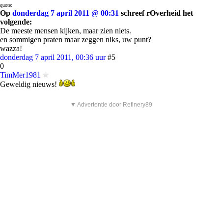
quote:
Op
donderdag 7 april 2011 @ 00:31
schreef rOverheid het
volgende:
De meeste mensen kijken, maar zien niets.
en sommigen praten maar zeggen niks, uw punt?
wazza!
donderdag 7 april 2011, 00:36 uur
#5
0
TimMer1981
Geweldig nieuws!
▼ Advertentie door Refinery89