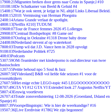
179
08:21
Migranten breken door grens naar Ceuta in Spanje,l #10
101
08:18
De Schatkamer van Beeld & Geluid #4
154
08:17
Wat je ook stemt, je krijgt in NL altijd Links Liberaal Beleid.
84
08:15
2010: Vermissing van Herman Ploegstra
24
08:14
Ariana Grande verlaat de spotlight.
48
08:13
[Netflix #210] TUDUM
196
08:07
Tour de France femmes 2026 #5 Lollergps
299
08:07
Centraal Bordspeltopic #8 Game on!
280
08:07
Oorlog in Oekraïne #1318 Drone baby drone
244
08:06
Nederland stevent af op watertekort
78
08:03
Trump wil dat J.D. Vance hem in 2028 opvolgt
91
08:03
Nederlandse Politiek #725
4
08:03
Podcasts
53
07:59
OM-Teamleider met kinderporno is oud-directeur van twee
basisscholen
12
07:55
Petitie behoud npo 5 Soul & Jazz
260
07:50
[Videoland] B&B vol liefde 6de seizoen #1 voor de
vooruitkijkers
276
07:50
Het enige echte LEGO-topic #45 LEGOOOOOOOOOOO
87
07:49
GTA VI #12 GTA VI Extended look 27 Augustus Netflix/YT
58
07:43
Eeuwig voortleven
267
07:43
Totale zonsverduistering 12-08-2026 (Groenland, IJsland en
Spanje) #1
88
07:39
Voorspellingstopic: Wie is hier de weerkundige? #16
195
07:36
[Live Eredivisie #1786] We zijn begonnen!