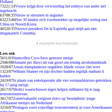
Holland
732
21:14
Vrouw krijgt door verwisseling het embryo van ander stel
ingebracht
637
08:35
Nieuw te streamen in augustus
632
23:46
Hoe 30 landen zich voorbereiden op mogelijke oorlog met
China en Noord-Korea
465
20:35
Nieuwe president De la Espriella gaat strijd aan met
drugskartels Colombia
▼ Advertentie door Refinery89
Lees ook
56
11/03
Stamcellen Cryo-Save genezen meisje
25
06/08
Huisarts per direct uit vak gezet om ernstig alcoholmisbruik
19
28/07
Artsen transplanteren oogdelen: blinde vrouw ziet weer
13
23/07
William Shatner en zijn dochter hadden tegelijk stadium 4
kanker
24
19/07
In plaats van enkeloperatie alle vier verstandskiezen getrokken
bij 17-jarig meisje
26
17/07
Medici waarschuwen tegen helpen militairen bij te laag
testosteronniveau
36
17/07
Zomervakantie vergroot risico op 'besnijdenis' jonge
Afrikaanse meisjes uit Nederland
32
16/07
Pentagon voert vrijwillige testosterontests in voor Amerikaanse
militairen