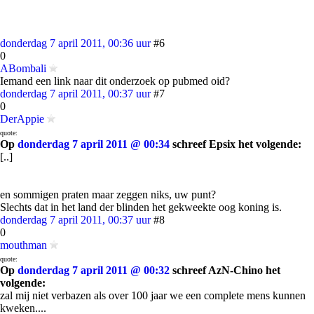
donderdag 7 april 2011, 00:36 uur
#6
0
ABombali
Iemand een link naar dit onderzoek op pubmed oid?
donderdag 7 april 2011, 00:37 uur
#7
0
DerAppie
quote:
Op
donderdag 7 april 2011 @ 00:34
schreef Epsix het volgende:
[..]
en sommigen praten maar zeggen niks, uw punt?
Slechts dat in het land der blinden het gekweekte oog koning is.
donderdag 7 april 2011, 00:37 uur
#8
0
mouthman
quote:
Op
donderdag 7 april 2011 @ 00:32
schreef AzN-Chino het
volgende:
zal mij niet verbazen als over 100 jaar we een complete mens kunnen
kweken....