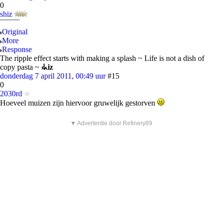
0
shiz
¯¯¯¯¯
Original
More
Response
The ripple effect starts with making a splash ~ Life is not a dish of
copy pasta ~
⳽ᖾiz
donderdag 7 april 2011, 00:49 uur
#15
0
2030rd
Hoeveel muizen zijn hiervoor gruwelijk gestorven
▼ Advertentie door Refinery89