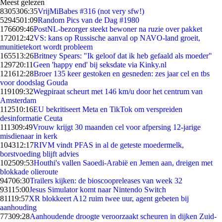
Meest gelezen
83053
06:35
VrijMiBabes #316 (not very sfw!)
52945
01:09
Random Pics van de Dag #1980
1766
09:46
PostNL-bezorger steekt bewoner na ruzie over pakket
1720
12:42
VS: kans op Russische aanval op NAVO-land groeit,
munitietekort wordt probleem
1655
13:26
Britney Spears: "Ik geloof dat ik heb gefaald als moeder"
1297
20:11
Geen 'happy end' bij seksdate via Kinky.nl
1216
12:28
Broer 135 keer gestoken en gesneden: zes jaar cel en tbs
voor doodslag Gouda
1191
09:32
Wegpiraat scheurt met 146 km/u door het centrum van
Amsterdam
1125
10:16
EU bekritiseert Meta en TikTok om verspreiden
desinformatie Ceuta
1113
09:49
Vrouw krijgt 30 maanden cel voor afpersing 12-jarige
misdienaar in kerk
1043
12:17
RIVM vindt PFAS in al de geteste moedermelk,
borstvoeding blijft advies
1025
09:53
Houthi's vallen Saoedi-Arabië en Jemen aan, dreigen met
blokkade olieroute
947
06:30
Trailers kijken: de bioscoopreleases van week 32
931
15:00
Jesus Simulator komt naar Nintendo Switch
811
19:57
XR blokkeert A12 ruim twee uur, agent gebeten bij
aanhouding
773
09:28
Aanhoudende droogte veroorzaakt scheuren in dijken Zuid-