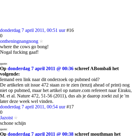
donderdag 7 april 2011, 00:51 uur
#16
0
ontheningnangnong
where the cows go bong!
Nogal fucking gaaf!
quote:
Op
donderdag 7 april 2011 @ 00:36
schreef ABombali het
volgende:
Iemand een link naar dit onderzoek op pubmed oid?
De artikelen uit issue 472 staan zo te zien (tenzij ahead of print) nog
niet op pubmed, maar het artikel op nature.com refereert naar Eiraku,
M. et al. Nature 472, 51-56 (2011), dus als je daarop zoekt zul je 'm
later deze week wel vinden.
donderdag 7 april 2011, 00:54 uur
#17
0
Jazoist
schone schijn
quote:
Op
donderdag 7 april 2011 @ 00:38
schreef mouthman het