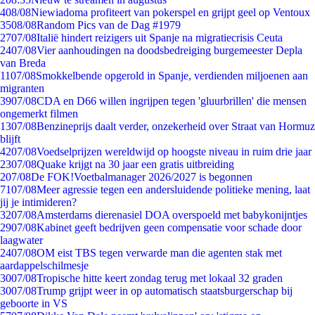
4
08/08
Niewiadoma profiteert van pokerspel en grijpt geel op Ventoux
35
08/08
Random Pics van de Dag #1979
27
07/08
Italië hindert reizigers uit Spanje na migratiecrisis Ceuta
24
07/08
Vier aanhoudingen na doodsbedreiging burgemeester Depla
van Breda
11
07/08
Smokkelbende opgerold in Spanje, verdienden miljoenen aan
migranten
39
07/08
CDA en D66 willen ingrijpen tegen 'gluurbrillen' die mensen
ongemerkt filmen
13
07/08
Benzineprijs daalt verder, onzekerheid over Straat van Hormuz
blijft
42
07/08
Voedselprijzen wereldwijd op hoogste niveau in ruim drie jaar
23
07/08
Quake krijgt na 30 jaar een gratis uitbreiding
2
07/08
De FOK!Voetbalmanager 2026/2027 is begonnen
71
07/08
Meer agressie tegen een andersluidende politieke mening, laat
jij je intimideren?
32
07/08
Amsterdams dierenasiel DOA overspoeld met babykonijntjes
29
07/08
Kabinet geeft bedrijven geen compensatie voor schade door
laagwater
24
07/08
OM eist TBS tegen verwarde man die agenten stak met
aardappelschilmesje
30
07/08
Tropische hitte keert zondag terug met lokaal 32 graden
30
07/08
Trump grijpt weer in op automatisch staatsburgerschap bij
geboorte in VS