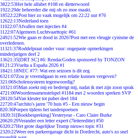
38
22:53
Het hele alfabet #108 en 4letterwoord
19
22:29
de beheerder die mij oh zo moe maakt.
185
22:22
Post hier zo vaak mogelijk om 22:22 uur #76
126
22:13
Nederland toen
110
22:07
Afvallen met injecties #4
11
22:07
Algemeen Luchtvaarttopic #61
249
21:52
Wie gaan er dood in 2026?Post met een vleugje cynisme de
overledenen.
113
21:37
Roddelpraat onder vuur: ongepaste opmerkingen
minderjarigen deel 2
136
21:35
[DRT SC] #6: RendacGoden sponsored by TONZON
81
21:23
Vuelta a España 2026 #1
184
21:18
NEC #77: Wat een seizoen is dit zeg
63
21:07
Zou je vreemdgaan in een relatie kunnen vergeven?
3
21:06
Scholensysteem tegenwoordig?
103
21:05
Man zoekt mij en bedreigt mij, nadat ik met zijn zoon sprak
47
21:00
Woordensamenstelspel #1184 met 2 woorden spreken SVP
281
20:54
Van kleuter tot puber deel 184
227
20:47
archito's jaren '70 huis #5 - Een nieuw begin
8
20:36
Poepen tijdens het tandenpoetsen
18
20:31
[Boekbespreking] Yesteryear - Caro Claire Burke
206
20:29
Verander een letter expert (7lettereditie) #50
63
20:27
Het grote dagelijkse Trump nieuws topic #31
23
20:22
Weer een parkeergarage dicht in Dordrecht, auto's zo snel
mogelijk weg