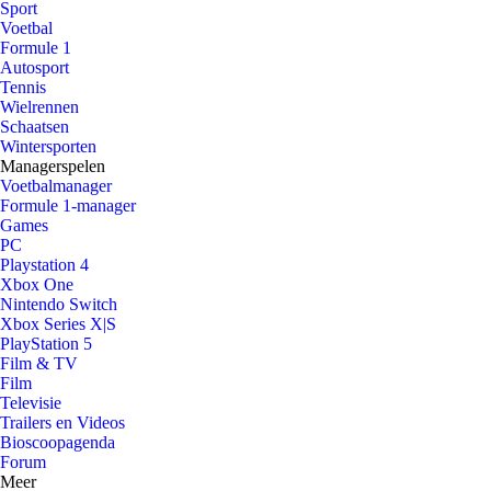
Sport
Voetbal
Formule 1
Autosport
Tennis
Wielrennen
Schaatsen
Wintersporten
Managerspelen
Voetbalmanager
Formule 1-manager
Games
PC
Playstation 4
Xbox One
Nintendo Switch
Xbox Series X|S
PlayStation 5
Film & TV
Film
Televisie
Trailers en Videos
Bioscoopagenda
Forum
Meer