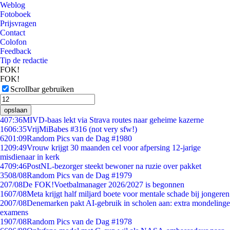
Weblog
Fotoboek
Prijsvragen
Contact
Colofon
Feedback
Tip de redactie
FOK!
FOK!
Scrollbar gebruiken
opslaan
4
07:36
MIVD-baas lekt via Strava routes naar geheime kazerne
16
06:35
VrijMiBabes #316 (not very sfw!)
62
01:09
Random Pics van de Dag #1980
12
09:49
Vrouw krijgt 30 maanden cel voor afpersing 12-jarige
misdienaar in kerk
47
09:46
PostNL-bezorger steekt bewoner na ruzie over pakket
35
08/08
Random Pics van de Dag #1979
2
07/08
De FOK!Voetbalmanager 2026/2027 is begonnen
16
07/08
Meta krijgt half miljard boete voor mentale schade bij jongeren
20
07/08
Denemarken pakt AI-gebruik in scholen aan: extra mondelinge
examens
19
07/08
Random Pics van de Dag #1978