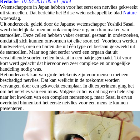
Redactie
07-04-2011 00:30
print
Wetenschappers in Japan hebben voor het eerst een netvlies gekweekt
uit stamcellen. Dat berichtte het Britse wetenschappelijke blad
Nature
woensdag.
Uit onderzoek, geleid door de Japanse wetenschapper Yoshiki Sasai,
werd duidelijk dat men nu ook complexe organen kan maken van
stamcellen. Deze cellen hebben vaker centraal gestaan in onderzoeken,
omdat zij zich kunnen omvormen tot elke soort cel. Voorheen werden
huidweefsel, oren en harten die uit één type cel bestaan gekweekt uit
de stamcellen. Maar nog niet eerder werd een orgaan dat uit
verschillende soorten cellen bestaat in een bakje gemaakt. Tot voor
kort werd gedacht dat hiervoor een zeer complexe en onmogelijke
handeling nodig was.
Het onderzoek kan van grote betekenis zijn voor mensen met een
beschadigd netvlies. Dat kan wellicht in de toekomst worden
vervangen door een gekweekt exemplaar. In dit experiment ging het
om het netvlies van een muis. Volgens critici is dat nog een hele stap
naar het kweken van een compleet mensenoog, maar Sasai is ervan
overtuigd binnenkort het eerste netvlies voor een mens te kunnen
presenteren.