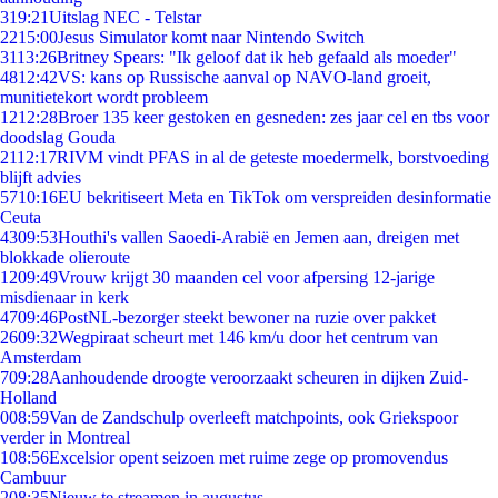
3
19:21
Uitslag NEC - Telstar
22
15:00
Jesus Simulator komt naar Nintendo Switch
31
13:26
Britney Spears: "Ik geloof dat ik heb gefaald als moeder"
48
12:42
VS: kans op Russische aanval op NAVO-land groeit,
munitietekort wordt probleem
12
12:28
Broer 135 keer gestoken en gesneden: zes jaar cel en tbs voor
doodslag Gouda
21
12:17
RIVM vindt PFAS in al de geteste moedermelk, borstvoeding
blijft advies
57
10:16
EU bekritiseert Meta en TikTok om verspreiden desinformatie
Ceuta
43
09:53
Houthi's vallen Saoedi-Arabië en Jemen aan, dreigen met
blokkade olieroute
12
09:49
Vrouw krijgt 30 maanden cel voor afpersing 12-jarige
misdienaar in kerk
47
09:46
PostNL-bezorger steekt bewoner na ruzie over pakket
26
09:32
Wegpiraat scheurt met 146 km/u door het centrum van
Amsterdam
7
09:28
Aanhoudende droogte veroorzaakt scheuren in dijken Zuid-
Holland
0
08:59
Van de Zandschulp overleeft matchpoints, ook Griekspoor
verder in Montreal
1
08:56
Excelsior opent seizoen met ruime zege op promovendus
Cambuur
2
08:35
Nieuw te streamen in augustus