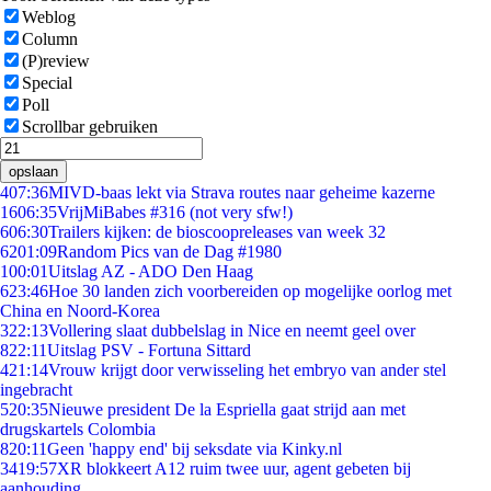
Weblog
Column
(P)review
Special
Poll
Scrollbar gebruiken
opslaan
4
07:36
MIVD-baas lekt via Strava routes naar geheime kazerne
16
06:35
VrijMiBabes #316 (not very sfw!)
6
06:30
Trailers kijken: de bioscoopreleases van week 32
62
01:09
Random Pics van de Dag #1980
1
00:01
Uitslag AZ - ADO Den Haag
6
23:46
Hoe 30 landen zich voorbereiden op mogelijke oorlog met
China en Noord-Korea
3
22:13
Vollering slaat dubbelslag in Nice en neemt geel over
8
22:11
Uitslag PSV - Fortuna Sittard
4
21:14
Vrouw krijgt door verwisseling het embryo van ander stel
ingebracht
5
20:35
Nieuwe president De la Espriella gaat strijd aan met
drugskartels Colombia
8
20:11
Geen 'happy end' bij seksdate via Kinky.nl
34
19:57
XR blokkeert A12 ruim twee uur, agent gebeten bij
aanhouding