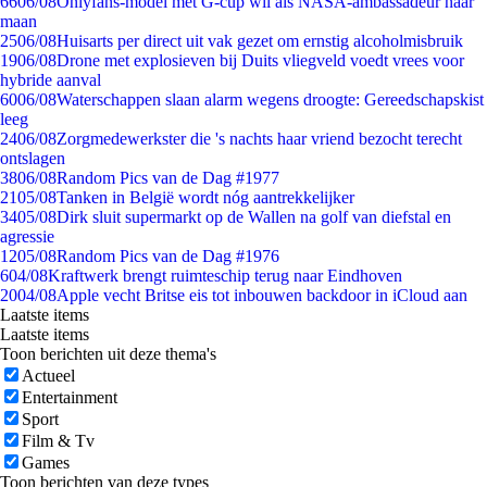
66
06/08
Onlyfans-model met G-cup wil als NASA-ambassadeur naar
maan
25
06/08
Huisarts per direct uit vak gezet om ernstig alcoholmisbruik
19
06/08
Drone met explosieven bij Duits vliegveld voedt vrees voor
hybride aanval
60
06/08
Waterschappen slaan alarm wegens droogte: Gereedschapskist
leeg
24
06/08
Zorgmedewerkster die 's nachts haar vriend bezocht terecht
ontslagen
38
06/08
Random Pics van de Dag #1977
21
05/08
Tanken in België wordt nóg aantrekkelijker
34
05/08
Dirk sluit supermarkt op de Wallen na golf van diefstal en
agressie
12
05/08
Random Pics van de Dag #1976
6
04/08
Kraftwerk brengt ruimteschip terug naar Eindhoven
20
04/08
Apple vecht Britse eis tot inbouwen backdoor in iCloud aan
Laatste items
Laatste items
Toon berichten uit deze thema's
Actueel
Entertainment
Sport
Film & Tv
Games
Toon berichten van deze types