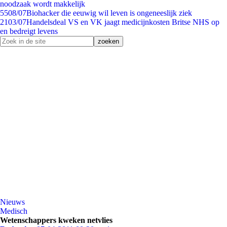
noodzaak wordt makkelijk
55
08/07
Biohacker die eeuwig wil leven is ongeneeslijk ziek
21
03/07
Handelsdeal VS en VK jaagt medicijnkosten Britse NHS op
en bedreigt levens
Nieuws
Medisch
Wetenschappers kweken netvlies