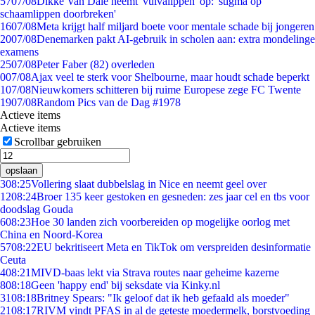
57
07/08
Dikke Van Dale neemt 'vulvalippen' op: 'stigma op
schaamlippen doorbreken'
16
07/08
Meta krijgt half miljard boete voor mentale schade bij jongeren
20
07/08
Denemarken pakt AI-gebruik in scholen aan: extra mondelinge
examens
25
07/08
Peter Faber (82) overleden
0
07/08
Ajax veel te sterk voor Shelbourne, maar houdt schade beperkt
1
07/08
Nieuwkomers schitteren bij ruime Europese zege FC Twente
19
07/08
Random Pics van de Dag #1978
Actieve items
Actieve items
Scrollbar gebruiken
opslaan
3
08:25
Vollering slaat dubbelslag in Nice en neemt geel over
12
08:24
Broer 135 keer gestoken en gesneden: zes jaar cel en tbs voor
doodslag Gouda
6
08:23
Hoe 30 landen zich voorbereiden op mogelijke oorlog met
China en Noord-Korea
57
08:22
EU bekritiseert Meta en TikTok om verspreiden desinformatie
Ceuta
4
08:21
MIVD-baas lekt via Strava routes naar geheime kazerne
8
08:18
Geen 'happy end' bij seksdate via Kinky.nl
31
08:18
Britney Spears: "Ik geloof dat ik heb gefaald als moeder"
21
08:17
RIVM vindt PFAS in al de geteste moedermelk, borstvoeding