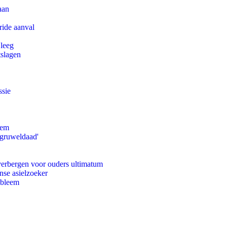
aan
ride aanval
 leeg
tslagen
ssie
eem
'gruweldaad'
 verbergen voor ouders ultimatum
nse asielzoeker
obleem