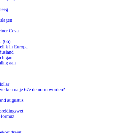
 leeg
tslagen
rtner Ceva
. (66)
lijk in Europa
Rusland
ichigan
aling aan
ollar
 werken na je 67e de norm worden?
and augustus
preidingswet
n Hormuz
ekort dreigt