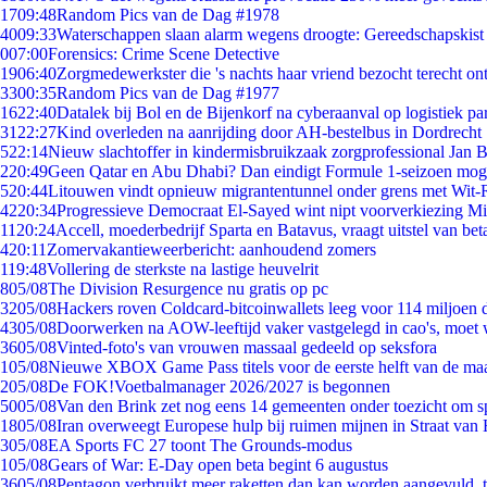
17
09:48
Random Pics van de Dag #1978
40
09:33
Waterschappen slaan alarm wegens droogte: Gereedschapskist
0
07:00
Forensics: Crime Scene Detective
19
06:40
Zorgmedewerkster die 's nachts haar vriend bezocht terecht on
33
00:35
Random Pics van de Dag #1977
16
22:40
Datalek bij Bol en de Bijenkorf na cyberaanval op logistiek pa
31
22:27
Kind overleden na aanrijding door AH-bestelbus in Dordrecht
5
22:14
Nieuw slachtoffer in kindermisbruikzaak zorgprofessional Jan B
2
20:49
Geen Qatar en Abu Dhabi? Dan eindigt Formule 1-seizoen moge
5
20:44
Litouwen vindt opnieuw migrantentunnel onder grens met Wit-
42
20:34
Progressieve Democraat El-Sayed wint nipt voorverkiezing M
11
20:24
Accell, moederbedrijf Sparta en Batavus, vraagt uitstel van bet
4
20:11
Zomervakantieweerbericht: aanhoudend zomers
1
19:48
Vollering de sterkste na lastige heuvelrit
8
05/08
The Division Resurgence nu gratis op pc
32
05/08
Hackers roven Coldcard-bitcoinwallets leeg voor 114 miljoen d
43
05/08
Doorwerken na AOW-leeftijd vaker vastgelegd in cao's, moet
36
05/08
Vinted-foto's van vrouwen massaal gedeeld op seksfora
1
05/08
Nieuwe XBOX Game Pass titels voor de eerste helft van de ma
2
05/08
De FOK!Voetbalmanager 2026/2027 is begonnen
50
05/08
Van den Brink zet nog eens 14 gemeenten onder toezicht om s
18
05/08
Iran overweegt Europese hulp bij ruimen mijnen in Straat va
3
05/08
EA Sports FC 27 toont The Grounds-modus
1
05/08
Gears of War: E-Day open beta begint 6 augustus
36
05/08
Pentagon verbruikt meer raketten dan kan worden aangevuld, t