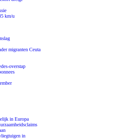
ssie
235 km/u
nslag
onder migranten Ceuta
edes-overstap
abonnees
tember
lijk in Europa
duurzaamheidsclaims
aan
iegtuigen in