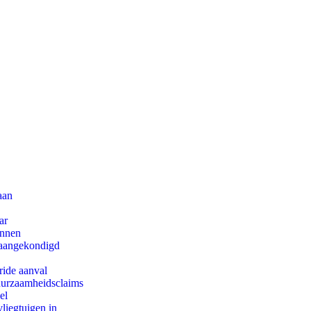
aan
ar
innen
g aangekondigd
ride aanval
duurzaamheidsclaims
el
iegtuigen in