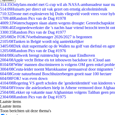
3
14:35
Onlyfans-model met G-cup wil als NASA-ambassadeur naar m
5
14:09
Huisarts per direct uit vak gezet om ernstig alcoholmisbruik
7
10:32
Drone met explosieven bij Duits vliegveld voedt vrees voor hyb
17
09:48
Random Pics van de Dag #1978
40
09:33
Waterschappen slaan alarm wegens droogte: Gereedschapskist
19
06:40
Zorgmedewerkster die 's nachts haar vriend bezocht terecht on
33
00:35
Random Pics van de Dag #1977
2
05/08
De FOK!Voetbalmanager 2026/2027 is begonnen
21
05/08
Tanken in België wordt nóg aantrekkelijker
34
05/08
Dirk sluit supermarkt op de Wallen na golf van diefstal en agre
12
05/08
Random Pics van de Dag #1976
6
04/08
Kraftwerk brengt ruimteschip terug naar Eindhoven
20
04/08
Apple vecht Britse eis tot inbouwen backdoor in iCloud aan
81
04/08
'Witte' mannen discrimineren is volgens OM geen enkel probl
30
04/08
Ceuta-leider noemt Marokkaanse grensaanval door migranten 
6
04/08
Grote natuurbrand Boschhuizerbergen groeit naar 100 hectare
6
04/08
FOK! was even down
41
04/08
Regering VS geeft scholen die 'genderidentiteit' van kinderen
59
04/08
Vrouw die asielzoekers hielp in Athene vermoord door Afghaa
25
04/08
Lekker op vakantie naar Afghanistan volgens Taliban geen pr
23
04/08
Random Pics van de Dag #1975
Laatste items
Laatste items
Toon berichten uit deze thema's