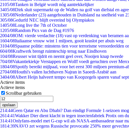
21
05/08
Tanken in België wordt nóg aantrekkelijker
34
05/08
Dirk sluit supermarkt op de Wallen na golf van diefstal en agre
13
05/08
Nederlander (23) aangehouden in Duitsland na snelheid van 
3
05/08
Gedurfd NEC blijft overeind bij Olympiakos
14
05/08
Long live the 7th of October
12
05/08
Random Pics van de Dag #1976
20
04/08
OM: vierde verdachte (18) vast op verdenking van beramen aa
16
04/08
Italiaanse vrouw wint 1 miljoen, gooit kraslot per abuis weg
31
04/08
Spaanse politie: minstens tien voor terrorisme veroordeelden 
6
04/08
Kraftwerk brengt ruimteschip terug naar Eindhoven
1
04/08
Reusser wint tijdrit en neemt geel over, Nooijen knap tweede
7
04/08
Vakantiekiekje Verstappen en Wolff voedt geruchten over Merc
18
04/08
Spotify bereikt mijlpaal, voor het eerst 300 miljoen premium-
27
04/08
Houthi's vallen luchthaven Najran in Saoedi-Arabië aan
34
04/08
Albert Heijn halveert tempo van Koopzegels sparen vanaf sep
Actieve items
Actieve items
Scrollbar gebruiken
opslaan
2
14:44
Geen Qatar en Abu Dhabi? Dan eindigt Formule 1-seizoen moge
26
14:41
Wakker Dier dient klacht in tegen insectenfabriek Protix om 
3
14:41
Onlyfans-model met G-cup wil als NASA-ambassadeur naar m
18
14:39
NAVO zet wegens Russische provocatie 250% meer gevechtsvl