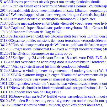
5
14:38
Huisarts per direct uit vak gezet om ernstig alcoholmisbruik
14
14:37
Iran en Oman eens over route Straat van Hormuz, VS buitensp
29
14:36
Israël meldt dood twee militairen in Zuid-Libanon, vergeldin
40
14:25
Waterschappen slaan alarm wegens droogte: Gereedschapskist
9
14:09
Hiroshima herdenkt slachtoffers atoombom, 81 jaar later
7
13:46
Drone met explosieven bij Duits vliegveld voedt vrees voor hyb
6
13:43
Capibara's lopen Braziliaans parlementsgebouw Mato Grosso b
17
13:35
Random Pics van de Dag #1978
32
13:09
Hackers roven Coldcard-bitcoinwallets leeg voor 114 miljoen d
31
13:00
Spaanse politie: minstens tien voor terrorisme veroordeelden 
34
12:59
Dirk sluit supermarkt op de Wallen na golf van diefstal en agre
42
12:55
Progressieve Democraat El-Sayed wint nipt voorverkiezing M
8
12:53
The Division Resurgence nu gratis op pc
64
12:53
Zetelpeiling: 24 zetels voor Pro en 18 zetels voor D66, FvD,
31
12:47
Kind overleden na aanrijding door AH-bestelbus in Dordrecht
49
12:44
Man (25) sterft nadat hij lijm als condoom gebruikt
5
12:43
Litouwen vindt opnieuw migrantentunnel onder grens met Wit-
1
12:20
XBOX platform krijgt zijn eigen "Platinum" achievements dit ja
36
11:55
Vinted-foto's van vrouwen massaal gedeeld op seksfora
19
11:52
Zorgmedewerkster die 's nachts haar vriend bezocht terecht on
5
11:13
Nieuw slachtoffer in kindermisbruikzaak zorgprofessional Jan B
33
11:13
Random Pics van de Dag #1977
43
11:10
Doorwerken na AOW-leeftijd vaker vastgelegd in cao's, moet
50
10:45
Van den Brink zet nog eens 14 gemeenten onder toezicht om s
16
10:26
Italiaanse vrouw wint 1 miljoen, gooit kraslot per abuis weg