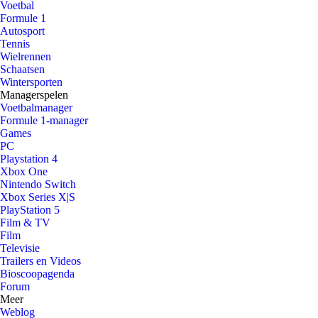
Voetbal
Formule 1
Autosport
Tennis
Wielrennen
Schaatsen
Wintersporten
Managerspelen
Voetbalmanager
Formule 1-manager
Games
PC
Playstation 4
Xbox One
Nintendo Switch
Xbox Series X|S
PlayStation 5
Film & TV
Film
Televisie
Trailers en Videos
Bioscoopagenda
Forum
Meer
Weblog