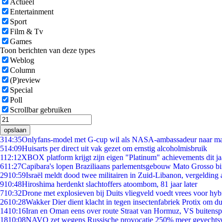
Actueel
Entertainment
Sport
Film & Tv
Games
Toon berichten van deze types
Weblog
Column
(P)review
Special
Poll
Scrollbar gebruiken
opslaan
3
14:35
Onlyfans-model met G-cup wil als NASA-ambassadeur naar m
5
14:09
Huisarts per direct uit vak gezet om ernstig alcoholmisbruik
1
12:12
XBOX platform krijgt zijn eigen "Platinum" achievements dit ja
6
11:27
Capibara's lopen Braziliaans parlementsgebouw Mato Grosso b
29
10:59
Israël meldt dood twee militairen in Zuid-Libanon, vergeldin
9
10:48
Hiroshima herdenkt slachtoffers atoombom, 81 jaar later
7
10:32
Drone met explosieven bij Duits vliegveld voedt vrees voor hyb
26
10:28
Wakker Dier dient klacht in tegen insectenfabriek Protix om 
14
10:16
Iran en Oman eens over route Straat van Hormuz, VS buitensp
18
10:08
NAVO zet wegens Russische provocatie 250% meer gevechtsvl