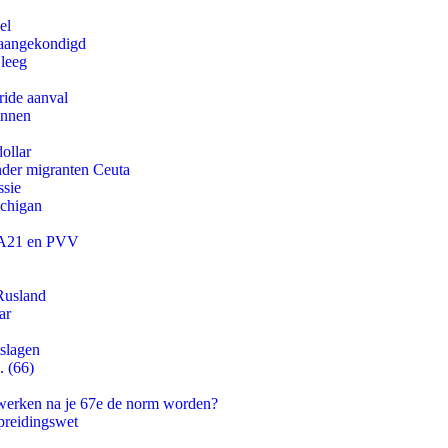
el
g aangekondigd
 leeg
ride aanval
innen
ollar
onder migranten Ceuta
ssie
ichigan
 JA21 en PVV
Rusland
ar
tslagen
. (66)
 werken na je 67e de norm worden?
preidingswet