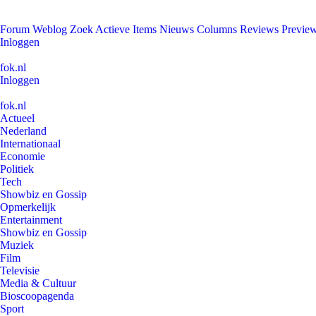
Forum
Weblog
Zoek
Actieve Items
Nieuws
Columns
Reviews
Previe
Inloggen
fok.nl
Inloggen
fok.nl
Actueel
Nederland
Internationaal
Economie
Politiek
Tech
Showbiz en Gossip
Opmerkelijk
Entertainment
Showbiz en Gossip
Muziek
Film
Televisie
Media & Cultuur
Bioscoopagenda
Sport