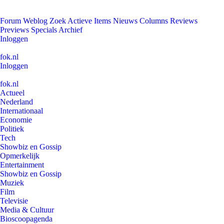
Forum
Weblog
Zoek
Actieve Items
Nieuws
Columns
Reviews
Previews
Specials
Archief
Inloggen
fok.nl
Inloggen
fok.nl
Actueel
Nederland
Internationaal
Economie
Politiek
Tech
Showbiz en Gossip
Opmerkelijk
Entertainment
Showbiz en Gossip
Muziek
Film
Televisie
Media & Cultuur
Bioscoopagenda