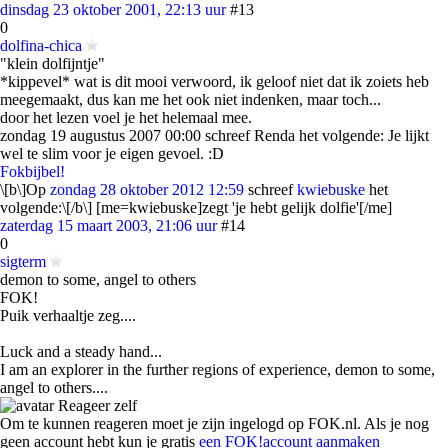
dinsdag 23 oktober 2001, 22:13 uur
#13
0
dolfina-chica
"klein dolfijntje"
*kippevel* wat is dit mooi verwoord, ik geloof niet dat ik zoiets heb
meegemaakt, dus kan me het ook niet indenken, maar toch...
door het lezen voel je het helemaal mee.
zondag 19 augustus 2007 00:00 schreef Renda het volgende: Je lijkt
wel te slim voor je eigen gevoel. :D
Fokbijbel!
\[b\]Op
zondag 28 oktober 2012 12:59
schreef
kwiebuske
het
volgende:\[/b\] [me=kwiebuske]zegt 'je hebt gelijk dolfie'[/me]
zaterdag 15 maart 2003, 21:06 uur
#14
0
sigterm
demon to some, angel to others
FOK!
Puik verhaaltje zeg....
Luck and a steady hand...
I am an explorer in the further regions of experience, demon to some,
angel to others....
Reageer zelf
Om te kunnen reageren moet je zijn ingelogd op FOK.nl. Als je nog
geen account hebt kun je gratis
een FOK!account aanmaken