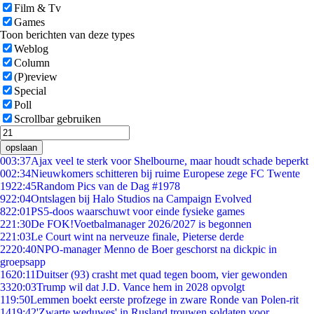
Film & Tv
Games
Toon berichten van deze types
Weblog
Column
(P)review
Special
Poll
Scrollbar gebruiken
opslaan
0
03:37
Ajax veel te sterk voor Shelbourne, maar houdt schade beperkt
0
02:34
Nieuwkomers schitteren bij ruime Europese zege FC Twente
19
22:45
Random Pics van de Dag #1978
9
22:04
Ontslagen bij Halo Studios na Campaign Evolved
8
22:01
PS5-doos waarschuwt voor einde fysieke games
2
21:30
De FOK!Voetbalmanager 2026/2027 is begonnen
2
21:03
Le Court wint na nerveuze finale, Pieterse derde
22
20:40
NPO-manager Menno de Boer geschorst na dickpic in
groepsapp
16
20:11
Duitser (93) crasht met quad tegen boom, vier gewonden
33
20:03
Trump wil dat J.D. Vance hem in 2028 opvolgt
1
19:50
Lemmen boekt eerste profzege in zware Ronde van Polen-rit
14
19:42
'Zwarte weduwes' in Rusland trouwen soldaten voor