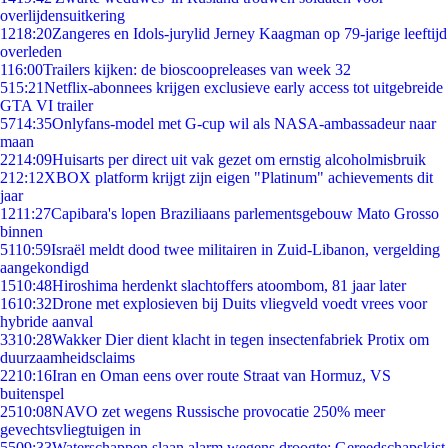
overlijdensuitkering
12
18:20
Zangeres en Idols-jurylid Jerney Kaagman op 79-jarige leeftijd
overleden
1
16:00
Trailers kijken: de bioscoopreleases van week 32
5
15:21
Netflix-abonnees krijgen exclusieve early access tot uitgebreide
GTA VI trailer
57
14:35
Onlyfans-model met G-cup wil als NASA-ambassadeur naar
maan
22
14:09
Huisarts per direct uit vak gezet om ernstig alcoholmisbruik
2
12:12
XBOX platform krijgt zijn eigen "Platinum" achievements dit
jaar
12
11:27
Capibara's lopen Braziliaans parlementsgebouw Mato Grosso
binnen
51
10:59
Israël meldt dood twee militairen in Zuid-Libanon, vergelding
aangekondigd
15
10:48
Hiroshima herdenkt slachtoffers atoombom, 81 jaar later
16
10:32
Drone met explosieven bij Duits vliegveld voedt vrees voor
hybride aanval
33
10:28
Wakker Dier dient klacht in tegen insectenfabriek Protix om
duurzaamheidsclaims
22
10:16
Iran en Oman eens over route Straat van Hormuz, VS
buitenspel
25
10:08
NAVO zet wegens Russische provocatie 250% meer
gevechtsvliegtuigen in
55
09:33
Waterschappen slaan alarm wegens droogte: Gereedschapskist