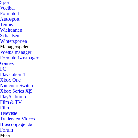
Sport
Voetbal
Formule 1
Autosport
Tennis
Wielrennen
Schaatsen
Wintersporten
Managerspelen
Voetbalmanager
Formule 1-manager
Games
PC
Playstation 4
Xbox One
Nintendo Switch
Xbox Series X|S
PlayStation 5
Film & TV
Film
Televisie
Trailers en Videos
Bioscoopagenda
Forum
Meer