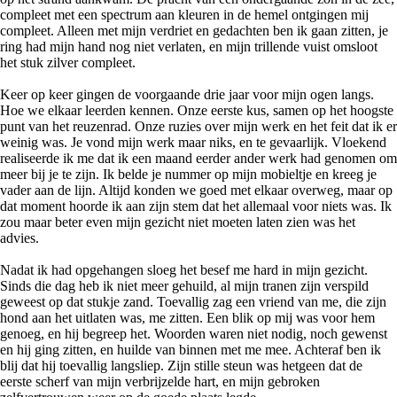
compleet met een spectrum aan kleuren in de hemel ontgingen mij
compleet. Alleen met mijn verdriet en gedachten ben ik gaan zitten, je
ring had mijn hand nog niet verlaten, en mijn trillende vuist omsloot
het stuk zilver compleet.
Keer op keer gingen de voorgaande drie jaar voor mijn ogen langs.
Hoe we elkaar leerden kennen. Onze eerste kus, samen op het hoogste
punt van het reuzenrad. Onze ruzies over mijn werk en het feit dat ik er
weinig was. Je vond mijn werk maar niks, en te gevaarlijk. Vloekend
realiseerde ik me dat ik een maand eerder ander werk had genomen om
meer bij je te zijn. Ik belde je nummer op mijn mobieltje en kreeg je
vader aan de lijn. Altijd konden we goed met elkaar overweg, maar op
dat moment hoorde ik aan zijn stem dat het allemaal voor niets was. Ik
zou maar beter even mijn gezicht niet moeten laten zien was het
advies.
Nadat ik had opgehangen sloeg het besef me hard in mijn gezicht.
Sinds die dag heb ik niet meer gehuild, al mijn tranen zijn verspild
geweest op dat stukje zand. Toevallig zag een vriend van me, die zijn
hond aan het uitlaten was, me zitten. Een blik op mij was voor hem
genoeg, en hij begreep het. Woorden waren niet nodig, noch gewenst
en hij ging zitten, en huilde van binnen met me mee. Achteraf ben ik
blij dat hij toevallig langsliep. Zijn stille steun was hetgeen dat de
eerste scherf van mijn verbrijzelde hart, en mijn gebroken