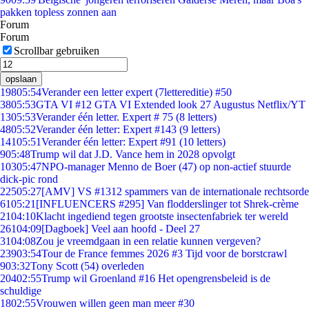
pakken topless zonnen aan
Forum
Forum
Scrollbar gebruiken
opslaan
198
05:54
Verander een letter expert (7lettereditie) #50
38
05:53
GTA VI #12 GTA VI Extended look 27 Augustus Netflix/YT
13
05:53
Verander één letter. Expert # 75 (8 letters)
48
05:52
Verander één letter: Expert #143 (9 letters)
141
05:51
Verander één letter: Expert #91 (10 letters)
9
05:48
Trump wil dat J.D. Vance hem in 2028 opvolgt
103
05:47
NPO-manager Menno de Boer (47) op non-actief stuurde
dick-pic rond
225
05:27
[AMV] VS #1312 spammers van de internationale rechtsorde
61
05:21
[INFLUENCERS #295] Van flodderslinger tot Shrek-crème
21
04:10
Klacht ingediend tegen grootste insectenfabriek ter wereld
261
04:09
[Dagboek] Veel aan hoofd - Deel 27
31
04:08
Zou je vreemdgaan in een relatie kunnen vergeven?
239
03:54
Tour de France femmes 2026 #3 Tijd voor de borstcrawl
9
03:32
Tony Scott (54) overleden
204
02:55
Trump wil Groenland #16 Het opengrensbeleid is de
schuldige
18
02:55
Vrouwen willen geen man meer #30