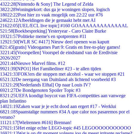
43
22:28
[Nintendo & Sony] The Legend of Zelda
38
22:28
Woningtekort: dus ga je woningen slopen, logisch
180
22:22
Post hier zo vaak mogelijk om 22:22 uur #76
246
22:12
Afbeeldingen die je gemaakt hebt met AI
216
22:05
[UEL/ECL live topic] #160 GOAAAAAAAAAAAAAL
5
21:58
[Boekbespreking] Yesteryear - Caro Claire Burke
193
21:57
Politieke meme's en spotprenten #11
129
21:50
[WLR SC #417] Nieuw deel openen was kaputt
8
21:45
[gratis] Videogames Part 9: Gratis en free-to-play games!
32
21:45
[Voorspellen] Voorspel de eindstand van de Eredivisie
2026/2027
20
21:44
Nieuwe Marvel films. #12
99
21:39
[NPO1] Het Familiediner #23 - te allen tijden
134
21:33
FOK!ers die stoppen met alcohol - waar we stoppen #21
65
21:32
De neergang van Duitsland als lichtend voorbeeld #3
123
21:29
[Nederlands Elftal] Op naar Louis IV?
69
21:27
De Bondgenoten Spoiler Topic #3
83
21:25
UEFA kondigt boycot van FIFA-competities aan vanwege
plan Infantino
140
21:19
Zaken waar je je echt dood aan ergert #17 - Werklui
68
21:18
Spaanstalige nummers #34 A que calor nos pasaremos por el
verano?
111
21:17
[Wielrennen #616] Brennan!
270
21:15
Het enige echte LEGO-topic #45 LEGOOOOOOOOOOO
169
21:13
Wat is op dit moment volgens jou de meest irritante reclame?