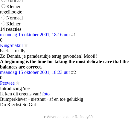
Normaal
Kleiner
regelhoogte :
Normaal
Kleiner
14 reacties
maandag 15 oktober 2001, 18:16 uur
#1
0
KingShakur
back.... really...
Zo Dennis, je paradestukje terug gevonden! Mooi!!
A beginning is the time for taking the most delicate care that the
balances are correct.
maandag 15 oktober 2001, 18:23 uur
#2
0
Peewee
Introducing 'me'
Ik ken dit ergens van!
foto
Bumperklever - nietsnut - af en toe gelukkig
Du Riechst So Gut
▼ Advertentie door Refinery89