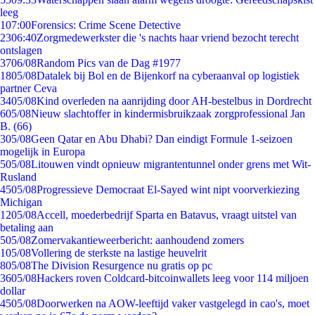
leeg
1
07:00
Forensics: Crime Scene Detective
23
06:40
Zorgmedewerkster die 's nachts haar vriend bezocht terecht
ontslagen
37
06/08
Random Pics van de Dag #1977
18
05/08
Datalek bij Bol en de Bijenkorf na cyberaanval op logistiek
partner Ceva
34
05/08
Kind overleden na aanrijding door AH-bestelbus in Dordrecht
6
05/08
Nieuw slachtoffer in kindermisbruikzaak zorgprofessional Jan
B. (66)
3
05/08
Geen Qatar en Abu Dhabi? Dan eindigt Formule 1-seizoen
mogelijk in Europa
5
05/08
Litouwen vindt opnieuw migrantentunnel onder grens met Wit-
Rusland
45
05/08
Progressieve Democraat El-Sayed wint nipt voorverkiezing
Michigan
12
05/08
Accell, moederbedrijf Sparta en Batavus, vraagt uitstel van
betaling aan
5
05/08
Zomervakantieweerbericht: aanhoudend zomers
1
05/08
Vollering de sterkste na lastige heuvelrit
8
05/08
The Division Resurgence nu gratis op pc
36
05/08
Hackers roven Coldcard-bitcoinwallets leeg voor 114 miljoen
dollar
45
05/08
Doorwerken na AOW-leeftijd vaker vastgelegd in cao's, moet