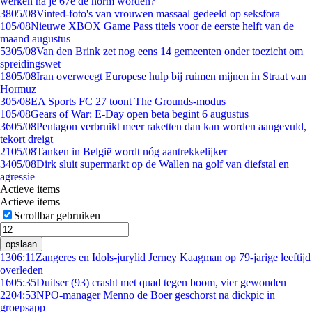
werken na je 67e de norm worden?
38
05/08
Vinted-foto's van vrouwen massaal gedeeld op seksfora
1
05/08
Nieuwe XBOX Game Pass titels voor de eerste helft van de
maand augustus
53
05/08
Van den Brink zet nog eens 14 gemeenten onder toezicht om
spreidingswet
18
05/08
Iran overweegt Europese hulp bij ruimen mijnen in Straat van
Hormuz
3
05/08
EA Sports FC 27 toont The Grounds-modus
1
05/08
Gears of War: E-Day open beta begint 6 augustus
36
05/08
Pentagon verbruikt meer raketten dan kan worden aangevuld,
tekort dreigt
21
05/08
Tanken in België wordt nóg aantrekkelijker
34
05/08
Dirk sluit supermarkt op de Wallen na golf van diefstal en
agressie
Actieve items
Actieve items
Scrollbar gebruiken
opslaan
13
06:11
Zangeres en Idols-jurylid Jerney Kaagman op 79-jarige leeftijd
overleden
16
05:35
Duitser (93) crasht met quad tegen boom, vier gewonden
22
04:53
NPO-manager Menno de Boer geschorst na dickpic in
groepsapp