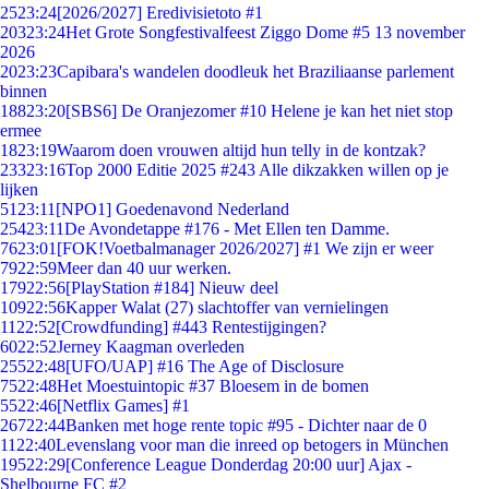
25
23:24
[2026/2027] Eredivisietoto #1
203
23:24
Het Grote Songfestivalfeest Ziggo Dome #5 13 november
2026
20
23:23
Capibara's wandelen doodleuk het Braziliaanse parlement
binnen
188
23:20
[SBS6] De Oranjezomer #10 Helene je kan het niet stop
ermee
18
23:19
Waarom doen vrouwen altijd hun telly in de kontzak?
233
23:16
Top 2000 Editie 2025 #243 Alle dikzakken willen op je
lijken
51
23:11
[NPO1] Goedenavond Nederland
254
23:11
De Avondetappe #176 - Met Ellen ten Damme.
76
23:01
[FOK!Voetbalmanager 2026/2027] #1 We zijn er weer
79
22:59
Meer dan 40 uur werken.
179
22:56
[PlayStation #184] Nieuw deel
109
22:56
Kapper Walat (27) slachtoffer van vernielingen
11
22:52
[Crowdfunding] #443 Rentestijgingen?
60
22:52
Jerney Kaagman overleden
255
22:48
[UFO/UAP] #16 The Age of Disclosure
75
22:48
Het Moestuintopic #37 Bloesem in de bomen
55
22:46
[Netflix Games] #1
267
22:44
Banken met hoge rente topic #95 - Dichter naar de 0
11
22:40
Levenslang voor man die inreed op betogers in München
195
22:29
[Conference League Donderdag 20:00 uur] Ajax -
Shelbourne FC #2