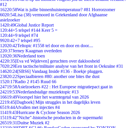
#12
162
20:58
Wat is jullie binnenhuistemperatuur? #81 Horrorzomer
60
20:54
Lisa (38) vermoord in Griekenland door Afghaanse
asielzoeker
14
20:49
Global Justice Report
1
20:44
+5 telspel #144 Keer 5 =
1
20:44
+9 telspel #74
99
20:42
+7 telspel #95
120
20:42
Teltopic #1558 tel door en door en door....
2
20:37
Jerney Kaagman overleden
120
20:36
Nederland toen
42
20:35
[Eva vd Wijdeven] geruchten over dakloosheid
70
20:29
Een tactische/militaire analyse van het front in Oekraïne #31
146
20:24
[SBS6] Vandaag Inside #136 - Boekje pluggen.
238
20:22
Speciaalbieren #80: another one bites the dust
15
20:17
Radio 2 #145 Ruud 66
247
19:58
Asielzoekers #22 : Het Europese migratiepact gaat in
242
19:53
Nederlandstalige muziektopic #13
166
19:49
Voorspel hier het warmtegetal van 2026
22
19:45
[Dagboek] Mijn struggles in het dagelijks leven
65
19:44
Afvallen met injecties #4
114
19:43
Hurricane & Cyclone Season 2026
151
19:42
"Niche"-historische producten in de supermarkt
265
19:31
Duitse Muziek #2
132
19:30
[DRT SC] #6: RendacGoden sponsored by TONZON