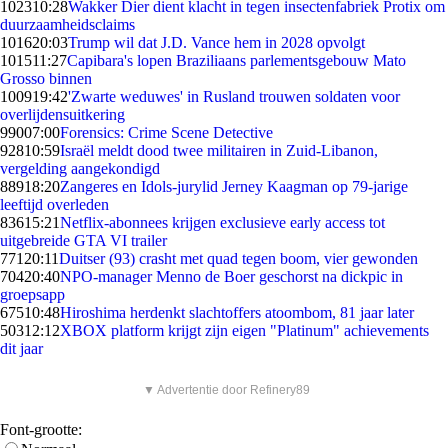
1023
10:28
Wakker Dier dient klacht in tegen insectenfabriek Protix om
duurzaamheidsclaims
1016
20:03
Trump wil dat J.D. Vance hem in 2028 opvolgt
1015
11:27
Capibara's lopen Braziliaans parlementsgebouw Mato
Grosso binnen
1009
19:42
'Zwarte weduwes' in Rusland trouwen soldaten voor
overlijdensuitkering
990
07:00
Forensics: Crime Scene Detective
928
10:59
Israël meldt dood twee militairen in Zuid-Libanon,
vergelding aangekondigd
889
18:20
Zangeres en Idols-jurylid Jerney Kaagman op 79-jarige
leeftijd overleden
836
15:21
Netflix-abonnees krijgen exclusieve early access tot
uitgebreide GTA VI trailer
771
20:11
Duitser (93) crasht met quad tegen boom, vier gewonden
704
20:40
NPO-manager Menno de Boer geschorst na dickpic in
groepsapp
675
10:48
Hiroshima herdenkt slachtoffers atoombom, 81 jaar later
503
12:12
XBOX platform krijgt zijn eigen "Platinum" achievements
dit jaar
▼ Advertentie door Refinery89
Font-grootte: