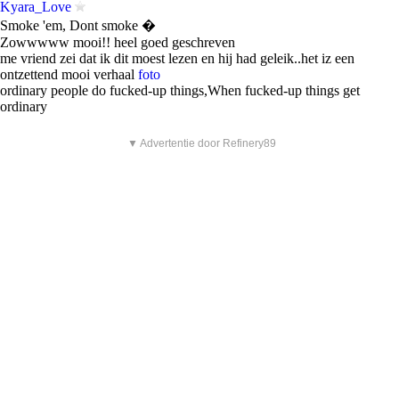
Kyara_Love
Smoke 'em, Dont smoke �
Zowwwww mooi!! heel goed geschreven
me vriend zei dat ik dit moest lezen en hij had geleik..het iz een
ontzettend mooi verhaal
foto
ordinary people do fucked-up things,When fucked-up things get
ordinary
▼ Advertentie door Refinery89