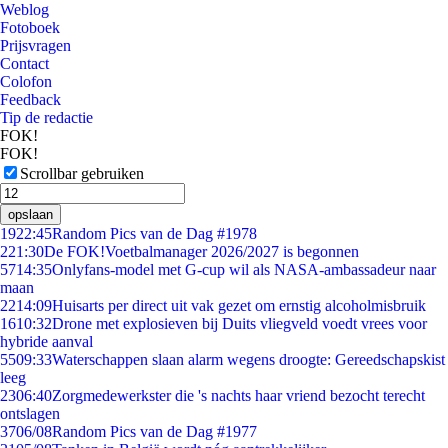
Weblog
Fotoboek
Prijsvragen
Contact
Colofon
Feedback
Tip de redactie
FOK!
FOK!
Scrollbar gebruiken
opslaan
19
22:45
Random Pics van de Dag #1978
2
21:30
De FOK!Voetbalmanager 2026/2027 is begonnen
57
14:35
Onlyfans-model met G-cup wil als NASA-ambassadeur naar
maan
22
14:09
Huisarts per direct uit vak gezet om ernstig alcoholmisbruik
16
10:32
Drone met explosieven bij Duits vliegveld voedt vrees voor
hybride aanval
55
09:33
Waterschappen slaan alarm wegens droogte: Gereedschapskist
leeg
23
06:40
Zorgmedewerkster die 's nachts haar vriend bezocht terecht
ontslagen
37
06/08
Random Pics van de Dag #1977