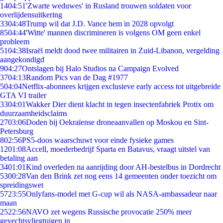
14
04:51
'Zwarte weduwes' in Rusland trouwen soldaten voor
overlijdensuitkering
33
04:48
Trump wil dat J.D. Vance hem in 2028 opvolgt
85
04:44
'Witte' mannen discrimineren is volgens OM geen enkel
probleem
51
04:38
Israël meldt dood twee militairen in Zuid-Libanon, vergelding
aangekondigd
9
04:27
Ontslagen bij Halo Studios na Campaign Evolved
37
04:13
Random Pics van de Dag #1977
5
04:04
Netflix-abonnees krijgen exclusieve early access tot uitgebreide
GTA VI trailer
33
04:01
Wakker Dier dient klacht in tegen insectenfabriek Protix om
duurzaamheidsclaims
27
03:06
Doden bij Oekraïense droneaanvallen op Moskou en Sint-
Petersburg
8
02:56
PS5-doos waarschuwt voor einde fysieke games
12
01:08
Accell, moederbedrijf Sparta en Batavus, vraagt uitstel van
betaling aan
34
01:01
Kind overleden na aanrijding door AH-bestelbus in Dordrecht
53
00:28
Van den Brink zet nog eens 14 gemeenten onder toezicht om
spreidingswet
57
23:55
Onlyfans-model met G-cup wil als NASA-ambassadeur naar
maan
25
22:56
NAVO zet wegens Russische provocatie 250% meer
gevechtsvliegtuigen in