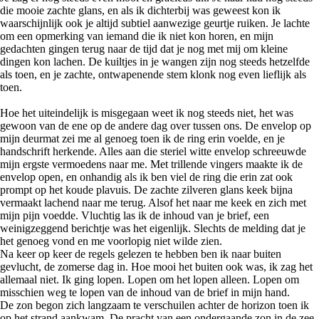
die mooie zachte glans, en als ik dichterbij was geweest kon ik
waarschijnlijk ook je altijd subtiel aanwezige geurtje ruiken. Je lachte
om een opmerking van iemand die ik niet kon horen, en mijn
gedachten gingen terug naar de tijd dat je nog met mij om kleine
dingen kon lachen. De kuiltjes in je wangen zijn nog steeds hetzelfde
als toen, en je zachte, ontwapenende stem klonk nog even lieflijk als
toen.
Hoe het uiteindelijk is misgegaan weet ik nog steeds niet, het was
gewoon van de ene op de andere dag over tussen ons. De envelop op
mijn deurmat zei me al genoeg toen ik de ring erin voelde, en je
handschrift herkende. Alles aan die steriel witte envelop schreeuwde
mijn ergste vermoedens naar me. Met trillende vingers maakte ik de
envelop open, en onhandig als ik ben viel de ring die erin zat ook
prompt op het koude plavuis. De zachte zilveren glans keek bijna
vermaakt lachend naar me terug. Alsof het naar me keek en zich met
mijn pijn voedde. Vluchtig las ik de inhoud van je brief, een
weinigzeggend berichtje was het eigenlijk. Slechts de melding dat je
het genoeg vond en me voorlopig niet wilde zien.
Na keer op keer de regels gelezen te hebben ben ik naar buiten
gevlucht, de zomerse dag in. Hoe mooi het buiten ook was, ik zag het
allemaal niet. Ik ging lopen. Lopen om het lopen alleen. Lopen om
misschien weg te lopen van de inhoud van de brief in mijn hand.
De zon begon zich langzaam te verschuilen achter de horizon toen ik
op het strand aankwam. De pracht van een ondergaande zon in de zee,