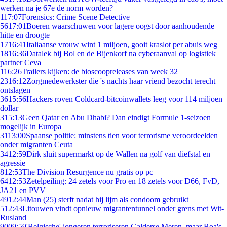
werken na je 67e de norm worden?
1
17:07
Forensics: Crime Scene Detective
56
17:01
Boeren waarschuwen voor lagere oogst door aanhoudende
hitte en droogte
17
16:41
Italiaanse vrouw wint 1 miljoen, gooit kraslot per abuis weg
18
16:36
Datalek bij Bol en de Bijenkorf na cyberaanval op logistiek
partner Ceva
1
16:26
Trailers kijken: de bioscoopreleases van week 32
23
16:12
Zorgmedewerkster die 's nachts haar vriend bezocht terecht
ontslagen
36
15:56
Hackers roven Coldcard-bitcoinwallets leeg voor 114 miljoen
dollar
3
15:13
Geen Qatar en Abu Dhabi? Dan eindigt Formule 1-seizoen
mogelijk in Europa
31
13:00
Spaanse politie: minstens tien voor terrorisme veroordeelden
onder migranten Ceuta
34
12:59
Dirk sluit supermarkt op de Wallen na golf van diefstal en
agressie
8
12:53
The Division Resurgence nu gratis op pc
64
12:53
Zetelpeiling: 24 zetels voor Pro en 18 zetels voor D66, FvD,
JA21 en PVV
49
12:44
Man (25) sterft nadat hij lijm als condoom gebruikt
5
12:43
Litouwen vindt opnieuw migrantentunnel onder grens met Wit-
Rusland
90
09:59
'Belgische' jongeren terroriseren Galderse Meren, maar Boa's