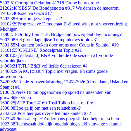
53
02:51
Oorlog in Oekraïne #1318 Drone baby drone
212
02:48
[SBS6] De Bondgenoten #317 We dansen de macaroni
191
02:40
Israel en Gaza #17
35
02:38
Hoe kom je van egels af?
101
02:29
Progressieve Democraat El-Sayed wint nipt voorverkiezing
Michigan
188
02:18
Oorlog Iran #136 Bridge and powerplant day incoming?
50
02:08
Het grote dagelijkse Trump nieuws topic #31
73
01:55
Migranten breken door grens naar Ceuta in Spanje,l #10
181
01:55
[ONLINE] Roddelpraat Topic #21
228
01:02
[Videoland] B&B vol liefde 6de seizoen #1 voor de
vooruitkijkers
149
00:31
[RTL] B&B vol liefde 6de seizoen #4
144
00:29
[AKQ] #3384 Topic met vragen. En soms goede
antwoorden.
242
00:28
Totale zonsverduistering 12-08-2026 (Groenland, IJsland en
Spanje) #1
51
00:26
Perez Hilton opgenomen op spoed na uitzenden van
gruwelijke video
16
00:25
[ATP Tour] #169 Tosti Tallon back on fire
15
00:08
Hoe ga jij om met een relatiebreuk?
274
23:56
Post hier pas overleden muzikanten #32
17
23:49
Pinda-allergie? Andermans poep slikken helpt misschien
10
23:38
Rechtszaak dodelijk ongeluk uitgesteld vanwege vakantie
advocaat