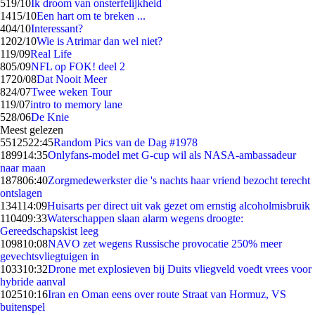
5
19/10
Ik droom van onsterfelijkheid
14
15/10
Een hart om te breken ...
4
04/10
Interessant?
12
02/10
Wie is Atrimar dan wel niet?
1
19/09
Real Life
8
05/09
NFL op FOK! deel 2
17
20/08
Dat Nooit Meer
8
24/07
Twee weken Tour
1
19/07
intro to memory lane
5
28/06
De Knie
Meest gelezen
55125
22:45
Random Pics van de Dag #1978
1899
14:35
Onlyfans-model met G-cup wil als NASA-ambassadeur
naar maan
1878
06:40
Zorgmedewerkster die 's nachts haar vriend bezocht terecht
ontslagen
1341
14:09
Huisarts per direct uit vak gezet om ernstig alcoholmisbruik
1104
09:33
Waterschappen slaan alarm wegens droogte:
Gereedschapskist leeg
1098
10:08
NAVO zet wegens Russische provocatie 250% meer
gevechtsvliegtuigen in
1033
10:32
Drone met explosieven bij Duits vliegveld voedt vrees voor
hybride aanval
1025
10:16
Iran en Oman eens over route Straat van Hormuz, VS
buitenspel