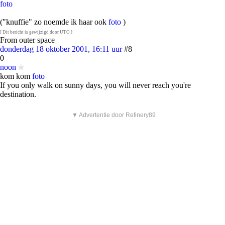
foto
("knuffie" zo noemde ik haar ook
foto
)
[ Dit bericht is gewijzigd door UTO ]
From outer space
donderdag 18 oktober 2001, 16:11 uur
#8
0
noon
kom kom
foto
If you only walk on sunny days, you will never reach you're
destination.
▼ Advertentie door Refinery89