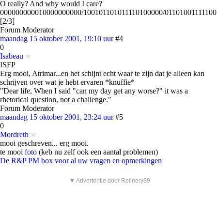
O really? And why would I care?
000000000010000000000/100101101011110100000/01101001111100
[2/3]
Forum Moderator
maandag 15 oktober 2001, 19:10 uur
#4
0
Isabeau
ISFP
Erg mooi, Atrimar...en het schijnt echt waar te zijn dat je alleen kan
schrijven over wat je hebt ervaren *knuffie*
"Dear life, When I said "can my day get any worse?" it was a
rhetorical question, not a challenge."
Forum Moderator
maandag 15 oktober 2001, 23:24 uur
#5
0
Mordreth
mooi geschreven... erg mooi.
te mooi
foto
(keb nu zelf ook een aantal problemen)
De R&P PM box voor al uw vragen en opmerkingen
▼ Advertentie door Refinery89