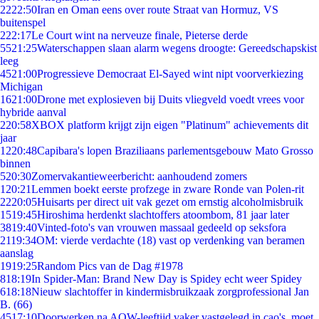
22
22:50
Iran en Oman eens over route Straat van Hormuz, VS
buitenspel
2
22:17
Le Court wint na nerveuze finale, Pieterse derde
55
21:25
Waterschappen slaan alarm wegens droogte: Gereedschapskist
leeg
45
21:00
Progressieve Democraat El-Sayed wint nipt voorverkiezing
Michigan
16
21:00
Drone met explosieven bij Duits vliegveld voedt vrees voor
hybride aanval
2
20:58
XBOX platform krijgt zijn eigen "Platinum" achievements dit
jaar
12
20:48
Capibara's lopen Braziliaans parlementsgebouw Mato Grosso
binnen
5
20:30
Zomervakantieweerbericht: aanhoudend zomers
1
20:21
Lemmen boekt eerste profzege in zware Ronde van Polen-rit
22
20:05
Huisarts per direct uit vak gezet om ernstig alcoholmisbruik
15
19:45
Hiroshima herdenkt slachtoffers atoombom, 81 jaar later
38
19:40
Vinted-foto's van vrouwen massaal gedeeld op seksfora
21
19:34
OM: vierde verdachte (18) vast op verdenking van beramen
aanslag
19
19:25
Random Pics van de Dag #1978
8
18:19
In Spider-Man: Brand New Day is Spidey echt weer Spidey
6
18:18
Nieuw slachtoffer in kindermisbruikzaak zorgprofessional Jan
B. (66)
45
17:10
Doorwerken na AOW-leeftijd vaker vastgelegd in cao's, moet