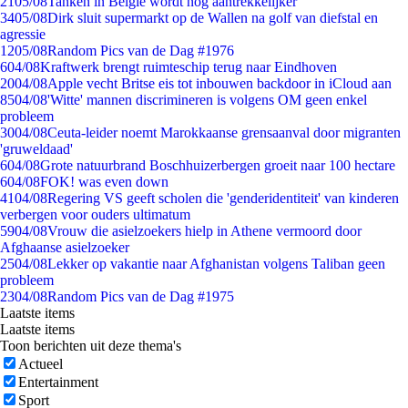
21
05/08
Tanken in België wordt nóg aantrekkelijker
34
05/08
Dirk sluit supermarkt op de Wallen na golf van diefstal en
agressie
12
05/08
Random Pics van de Dag #1976
6
04/08
Kraftwerk brengt ruimteschip terug naar Eindhoven
20
04/08
Apple vecht Britse eis tot inbouwen backdoor in iCloud aan
85
04/08
'Witte' mannen discrimineren is volgens OM geen enkel
probleem
30
04/08
Ceuta-leider noemt Marokkaanse grensaanval door migranten
'gruweldaad'
6
04/08
Grote natuurbrand Boschhuizerbergen groeit naar 100 hectare
6
04/08
FOK! was even down
41
04/08
Regering VS geeft scholen die 'genderidentiteit' van kinderen
verbergen voor ouders ultimatum
59
04/08
Vrouw die asielzoekers hielp in Athene vermoord door
Afghaanse asielzoeker
25
04/08
Lekker op vakantie naar Afghanistan volgens Taliban geen
probleem
23
04/08
Random Pics van de Dag #1975
Laatste items
Laatste items
Toon berichten uit deze thema's
Actueel
Entertainment
Sport