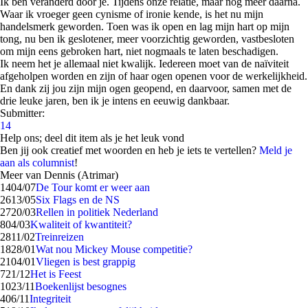
Ik ben veranderd door je. Tijdens onze relatie, maar nog meer daarna.
Waar ik vroeger geen cynisme of ironie kende, is het nu mijn
handelsmerk geworden. Toen was ik open en lag mijn hart op mijn
tong, nu ben ik geslotener, meer voorzichtig geworden, vastbesloten
om mijn eens gebroken hart, niet nogmaals te laten beschadigen.
Ik neem het je allemaal niet kwalijk. Iedereen moet van de naïviteit
afgeholpen worden en zijn of haar ogen openen voor de werkelijkheid.
En dank zij jou zijn mijn ogen geopend, en daarvoor, samen met de
drie leuke jaren, ben ik je intens en eeuwig dankbaar.
Submitter:
14
Help ons; deel dit item als je het leuk vond
Ben jij ook creatief met woorden en heb je iets te vertellen?
Meld je
aan als columnist
!
Meer van Dennis (Atrimar)
14
04/07
De Tour komt er weer aan
26
13/05
Six Flags en de NS
27
20/03
Rellen in politiek Nederland
8
04/03
Kwaliteit of kwantiteit?
28
11/02
Treinreizen
18
28/01
Wat nou Mickey Mouse competitie?
21
04/01
Vliegen is best grappig
7
21/12
Het is Feest
10
23/11
Boekenlijst besognes
4
06/11
Integriteit