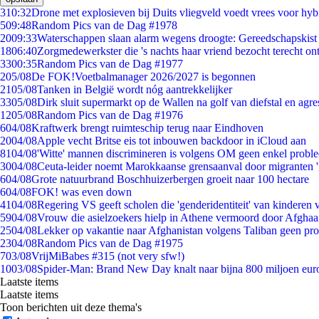
3
10:32
Drone met explosieven bij Duits vliegveld voedt vrees voor hyb
5
09:48
Random Pics van de Dag #1978
20
09:33
Waterschappen slaan alarm wegens droogte: Gereedschapskist
18
06:40
Zorgmedewerkster die 's nachts haar vriend bezocht terecht on
33
00:35
Random Pics van de Dag #1977
2
05/08
De FOK!Voetbalmanager 2026/2027 is begonnen
21
05/08
Tanken in België wordt nóg aantrekkelijker
33
05/08
Dirk sluit supermarkt op de Wallen na golf van diefstal en agre
12
05/08
Random Pics van de Dag #1976
6
04/08
Kraftwerk brengt ruimteschip terug naar Eindhoven
20
04/08
Apple vecht Britse eis tot inbouwen backdoor in iCloud aan
81
04/08
'Witte' mannen discrimineren is volgens OM geen enkel probl
30
04/08
Ceuta-leider noemt Marokkaanse grensaanval door migranten 
6
04/08
Grote natuurbrand Boschhuizerbergen groeit naar 100 hectare
6
04/08
FOK! was even down
41
04/08
Regering VS geeft scholen die 'genderidentiteit' van kinderen
59
04/08
Vrouw die asielzoekers hielp in Athene vermoord door Afghaa
25
04/08
Lekker op vakantie naar Afghanistan volgens Taliban geen pr
23
04/08
Random Pics van de Dag #1975
7
03/08
VrijMiBabes #315 (not very sfw!)
10
03/08
Spider-Man: Brand New Day knalt naar bijna 800 miljoen eur
Laatste items
Laatste items
Toon berichten uit deze thema's