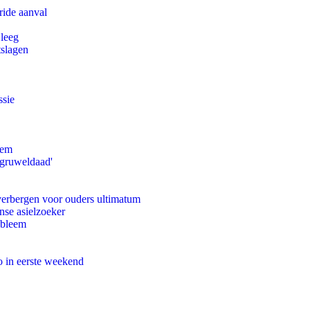
ride aanval
 leeg
tslagen
ssie
eem
'gruweldaad'
 verbergen voor ouders ultimatum
nse asielzoeker
obleem
o in eerste weekend