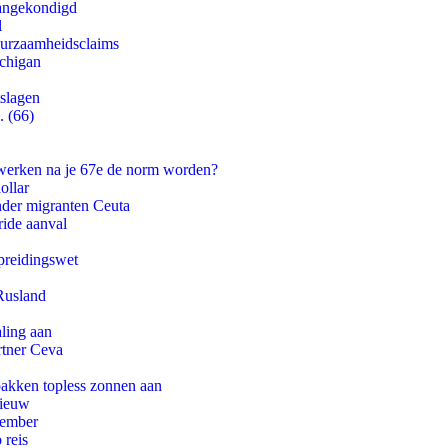
aangekondigd
l
duurzaamheidsclaims
ichigan
tslagen
. (66)
 werken na je 67e de norm worden?
ollar
onder migranten Ceuta
ride aanval
preidingswet
Rusland
aling aan
rtner Ceva
pakken topless zonnen aan
nieuw
tember
 reis