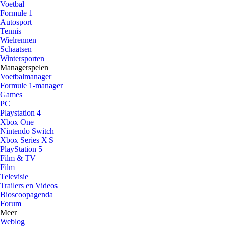
Voetbal
Formule 1
Autosport
Tennis
Wielrennen
Schaatsen
Wintersporten
Managerspelen
Voetbalmanager
Formule 1-manager
Games
PC
Playstation 4
Xbox One
Nintendo Switch
Xbox Series X|S
PlayStation 5
Film & TV
Film
Televisie
Trailers en Videos
Bioscoopagenda
Forum
Meer
Weblog