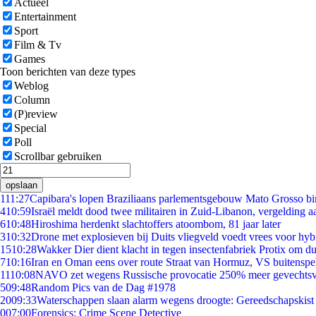
Actueel
Entertainment
Sport
Film & Tv
Games
Toon berichten van deze types
Weblog
Column
(P)review
Special
Poll
Scrollbar gebruiken
opslaan
1
11:27
Capibara's lopen Braziliaans parlementsgebouw Mato Grosso b
4
10:59
Israël meldt dood twee militairen in Zuid-Libanon, vergelding 
6
10:48
Hiroshima herdenkt slachtoffers atoombom, 81 jaar later
3
10:32
Drone met explosieven bij Duits vliegveld voedt vrees voor hyb
15
10:28
Wakker Dier dient klacht in tegen insectenfabriek Protix om 
7
10:16
Iran en Oman eens over route Straat van Hormuz, VS buitenspe
11
10:08
NAVO zet wegens Russische provocatie 250% meer gevechtsvl
5
09:48
Random Pics van de Dag #1978
20
09:33
Waterschappen slaan alarm wegens droogte: Gereedschapskist
0
07:00
Forensics: Crime Scene Detective