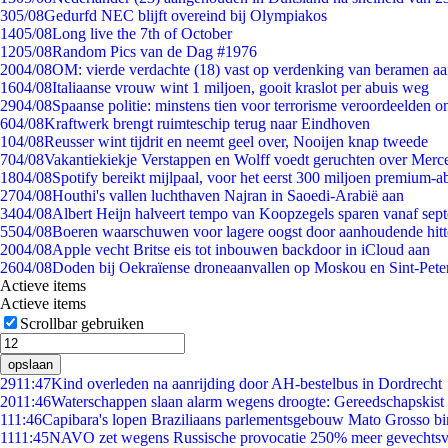
3
05/08
Gedurfd NEC blijft overeind bij Olympiakos
14
05/08
Long live the 7th of October
12
05/08
Random Pics van de Dag #1976
20
04/08
OM: vierde verdachte (18) vast op verdenking van beramen aa
16
04/08
Italiaanse vrouw wint 1 miljoen, gooit kraslot per abuis weg
29
04/08
Spaanse politie: minstens tien voor terrorisme veroordeelden 
6
04/08
Kraftwerk brengt ruimteschip terug naar Eindhoven
1
04/08
Reusser wint tijdrit en neemt geel over, Nooijen knap tweede
7
04/08
Vakantiekiekje Verstappen en Wolff voedt geruchten over Merc
18
04/08
Spotify bereikt mijlpaal, voor het eerst 300 miljoen premium-
27
04/08
Houthi's vallen luchthaven Najran in Saoedi-Arabië aan
34
04/08
Albert Heijn halveert tempo van Koopzegels sparen vanaf sep
55
04/08
Boeren waarschuwen voor lagere oogst door aanhoudende hitt
20
04/08
Apple vecht Britse eis tot inbouwen backdoor in iCloud aan
26
04/08
Doden bij Oekraïense droneaanvallen op Moskou en Sint-Pete
Actieve items
Actieve items
Scrollbar gebruiken
opslaan
29
11:47
Kind overleden na aanrijding door AH-bestelbus in Dordrecht
20
11:46
Waterschappen slaan alarm wegens droogte: Gereedschapskist 
1
11:46
Capibara's lopen Braziliaans parlementsgebouw Mato Grosso b
11
11:45
NAVO zet wegens Russische provocatie 250% meer gevechtsvl