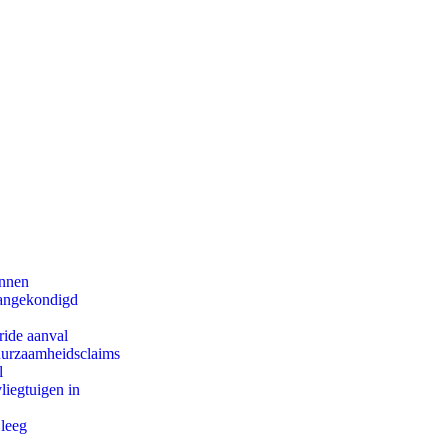
innen
aangekondigd
ride aanval
duurzaamheidsclaims
l
iegtuigen in
 leeg