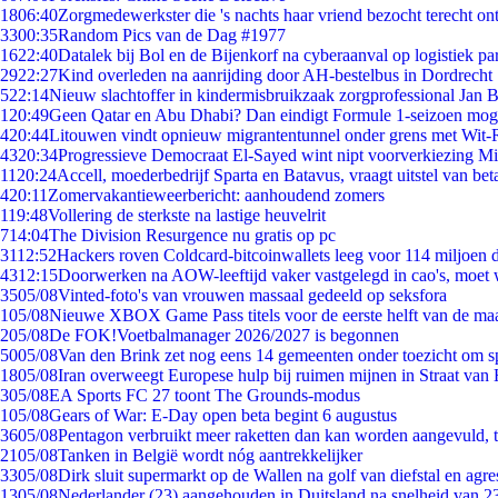
18
06:40
Zorgmedewerkster die 's nachts haar vriend bezocht terecht on
33
00:35
Random Pics van de Dag #1977
16
22:40
Datalek bij Bol en de Bijenkorf na cyberaanval op logistiek pa
29
22:27
Kind overleden na aanrijding door AH-bestelbus in Dordrecht
5
22:14
Nieuw slachtoffer in kindermisbruikzaak zorgprofessional Jan B
1
20:49
Geen Qatar en Abu Dhabi? Dan eindigt Formule 1-seizoen moge
4
20:44
Litouwen vindt opnieuw migrantentunnel onder grens met Wit-
43
20:34
Progressieve Democraat El-Sayed wint nipt voorverkiezing M
11
20:24
Accell, moederbedrijf Sparta en Batavus, vraagt uitstel van bet
4
20:11
Zomervakantieweerbericht: aanhoudend zomers
1
19:48
Vollering de sterkste na lastige heuvelrit
7
14:04
The Division Resurgence nu gratis op pc
31
12:52
Hackers roven Coldcard-bitcoinwallets leeg voor 114 miljoen d
43
12:15
Doorwerken na AOW-leeftijd vaker vastgelegd in cao's, moet
35
05/08
Vinted-foto's van vrouwen massaal gedeeld op seksfora
1
05/08
Nieuwe XBOX Game Pass titels voor de eerste helft van de ma
2
05/08
De FOK!Voetbalmanager 2026/2027 is begonnen
50
05/08
Van den Brink zet nog eens 14 gemeenten onder toezicht om s
18
05/08
Iran overweegt Europese hulp bij ruimen mijnen in Straat va
3
05/08
EA Sports FC 27 toont The Grounds-modus
1
05/08
Gears of War: E-Day open beta begint 6 augustus
36
05/08
Pentagon verbruikt meer raketten dan kan worden aangevuld, t
21
05/08
Tanken in België wordt nóg aantrekkelijker
33
05/08
Dirk sluit supermarkt op de Wallen na golf van diefstal en agre
13
05/08
Nederlander (23) aangehouden in Duitsland na snelheid van 