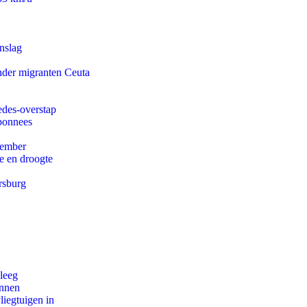
nslag
onder migranten Ceuta
edes-overstap
abonnees
tember
e en droogte
rsburg
leeg
innen
iegtuigen in