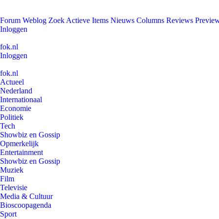
Forum
Weblog
Zoek
Actieve Items
Nieuws
Columns
Reviews
Previe
Inloggen
fok.nl
Inloggen
fok.nl
Actueel
Nederland
Internationaal
Economie
Politiek
Tech
Showbiz en Gossip
Opmerkelijk
Entertainment
Showbiz en Gossip
Muziek
Film
Televisie
Media & Cultuur
Bioscoopagenda
Sport