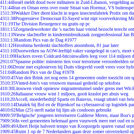
4
11:44
Israël meldt dood twee militairen in Zuid-Libanon, vergelding 
7
11:44
Iran en Oman eens over route Straat van Hormuz, VS buitenspe
15
11:39
Wakker Dier dient klacht in tegen insectenfabriek Protix om 
43
11:38
Progressieve Democraat El-Sayed wint nipt voorverkiezing M
7
11:19
The Division Resurgence nu gratis op pc
18
11:15
Zorgmedewerkster die 's nachts haar vriend bezocht terecht on
5
11:13
Nieuw slachtoffer in kindermisbruikzaak zorgprofessional Jan B
33
11:13
Random Pics van de Dag #1977
6
11:12
Hiroshima herdenkt slachtoffers atoombom, 81 jaar later
43
11:10
Doorwerken na AOW-leeftijd vaker vastgelegd in cao's, moet
31
11:09
Hackers roven Coldcard-bitcoinwallets leeg voor 114 miljoen d
29
11:07
Spaanse politie: minstens tien voor terrorisme veroordeelden 
3
11:06
Drone met explosieven bij Duits vliegveld voedt vrees voor hyb
5
11:04
Random Pics van de Dag #1978
50
10:45
Van den Brink zet nog eens 14 gemeenten onder toezicht om s
35
10:35
Vinted-foto's van vrouwen massaal gedeeld op seksfora
4
10:30
Litouwen vindt opnieuw migrantentunnel onder grens met Wit-
16
10:26
Italiaanse vrouw wint 1 miljoen, gooit kraslot per abuis weg
11
10:20
Accell, moederbedrijf Sparta en Batavus, vraagt uitstel van bet
16
10:14
Datalek bij Bol en de Bijenkorf na cyberaanval op logistiek pa
48
10:02
Man (25) sterft nadat hij lijm als condoom gebruikt
90
09:59
'Belgische' jongeren terroriseren Galderse Meren, maar Boa's 
79
09:56
In veel gemeenten helemaal geen vuurwerk meer met oud en 
34
09:49
Albert Heijn halveert tempo van Koopzegels sparen vanaf sep
19
09:45
Ruim 1 op de 7 Nederlanders gaan deze zomer onverzekerd op