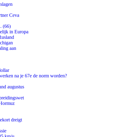
tslagen
rtner Ceva
. (66)
lijk in Europa
Rusland
ichigan
aling aan
ollar
 werken na je 67e de norm worden?
and augustus
preidingswet
n Hormuz
ekort dreigt
ssie
235 km/u