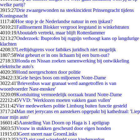
welke partij?
39
15:27
Drie zwaargewonden na steekincident Prinsengracht tijdens
Koningsnacht
11
17:40
Hoe stop je de Nederlandse natuur in een ijskast?
50
10:21
Faillissement Blokker vergroot leegstand in winkelstraten
40
10:19
Aboutaleb vertrekt, maar blijft Rotterdammer
32
13:27
Onderzoek: Ibuprofen bij rugpijn verhoogt kans op langdurige
klachten
42
08:37
Leeftijdsgrens voor fatbikes juridisch niet mogelijk
18
07:58
Wat gebeurt er in ons lichaam bij een burn-out?
27
18:33
Honda en Nissan zoeken samenwerking bij ontwikkeling
elektrische auto's
40
20:39
Hond neergeschoten door politie
284
22:33
Gele hesjes boos om miljoenen Notre-Dame
30
22:41
'Brievenbus waar granaat werd aangetroffen is van
woordvoerder Nasr-moskee'
32
20:09
Kortsluiting vermoedelijk oorzaak brand Notre-Dame
222
12:45
VVD: 'Werklozen moeten vakken gaan vullen'
25
11:42
Vier medewerkers politie Limburg buiten functie gesteld
37
17:24
Man met jerrycans en aanstekers opgepakt bij kathedraal: 'Liep
naar mijn auto'
166
01:45
Aanstelling Van Doorn op Haga is 1 aprilgrap
36
03:53
Vrouw in stukken gescheurd door eigen honden
119
15:03
Geert sneert naar GroenLinks
63
12:35
VVD eist veel wisselgeld voor kinderpardon