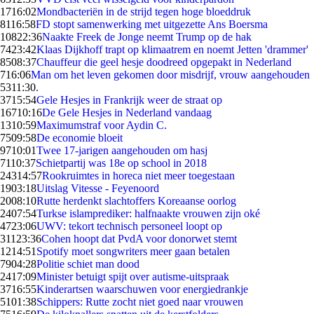
17
16:02
Mondbacteriën in de strijd tegen hoge bloeddruk
81
16:58
FD stopt samenwerking met uitgezette Ans Boersma
108
22:36
Naakte Freek de Jonge neemt Trump op de hak
74
23:42
Klaas Dijkhoff trapt op klimaatrem en noemt Jetten 'drammer'
85
08:37
Chauffeur die geel hesje doodreed opgepakt in Nederland
7
16:06
Man om het leven gekomen door misdrijf, vrouw aangehouden
53
11:30
.
37
15:54
Gele Hesjes in Frankrijk weer de straat op
167
10:16
De Gele Hesjes in Nederland vandaag
13
10:59
Maximumstraf voor Aydin C.
75
09:58
De economie bloeit
97
10:01
Twee 17-jarigen aangehouden om hasj
71
10:37
Schietpartij was 18e op school in 2018
243
14:57
Rookruimtes in horeca niet meer toegestaan
19
03:18
Uitslag Vitesse - Feyenoord
20
08:10
Rutte herdenkt slachtoffers Koreaanse oorlog
24
07:54
Turkse islamprediker: halfnaakte vrouwen zijn oké
47
23:06
UWV: tekort technisch personeel loopt op
311
23:36
Cohen hoopt dat PvdA voor donorwet stemt
12
14:51
Spotify moet songwriters meer gaan betalen
79
04:28
Politie schiet man dood
24
17:09
Minister betuigt spijt over autisme-uitspraak
37
16:55
Kinderartsen waarschuwen voor energiedrankje
51
01:38
Schippers: Rutte zocht niet goed naar vrouwen