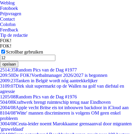
Weblog
Fotoboek
Prijsvragen
Contact
Colofon
Feedback
Tip de redactie
FOK!
FOK!
Scrollbar gebruiken
opslaan
25
14:35
Random Pics van de Dag #1977
2
09:50
De FOK!Voetbalmanager 2026/2027 is begonnen
20
09:23
Tanken in België wordt nóg aantrekkelijker
31
09:07
Dirk sluit supermarkt op de Wallen na golf van diefstal en
agressie
12
05/08
Random Pics van de Dag #1976
5
04/08
Kraftwerk brengt ruimteschip terug naar Eindhoven
20
04/08
Apple vecht Britse eis tot inbouwen backdoor in iCloud aan
81
04/08
'Witte' mannen discrimineren is volgens OM geen enkel
probleem
30
04/08
Ceuta-leider noemt Marokkaanse grensaanval door migranten
'gruweldaad'