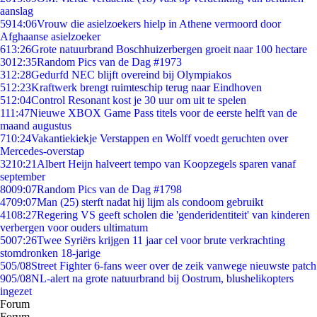
aanslag
59
14:06
Vrouw die asielzoekers hielp in Athene vermoord door
Afghaanse asielzoeker
6
13:26
Grote natuurbrand Boschhuizerbergen groeit naar 100 hectare
30
12:35
Random Pics van de Dag #1973
3
12:28
Gedurfd NEC blijft overeind bij Olympiakos
5
12:23
Kraftwerk brengt ruimteschip terug naar Eindhoven
5
12:04
Control Resonant kost je 30 uur om uit te spelen
1
11:47
Nieuwe XBOX Game Pass titels voor de eerste helft van de
maand augustus
7
10:24
Vakantiekiekje Verstappen en Wolff voedt geruchten over
Mercedes-overstap
32
10:21
Albert Heijn halveert tempo van Koopzegels sparen vanaf
september
80
09:07
Random Pics van de Dag #1798
47
09:07
Man (25) sterft nadat hij lijm als condoom gebruikt
41
08:27
Regering VS geeft scholen die 'genderidentiteit' van kinderen
verbergen voor ouders ultimatum
50
07:26
Twee Syriërs krijgen 11 jaar cel voor brute verkrachting
stomdronken 18-jarige
5
05/08
Street Fighter 6-fans weer over de zeik vanwege nieuwste patch
9
05/08
NL-alert na grote natuurbrand bij Oostrum, blushelikopters
ingezet
Forum
Forum