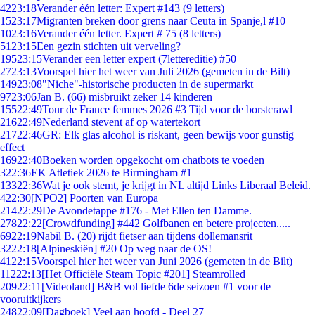
42
23:18
Verander één letter: Expert #143 (9 letters)
15
23:17
Migranten breken door grens naar Ceuta in Spanje,l #10
10
23:16
Verander één letter. Expert # 75 (8 letters)
51
23:15
Een gezin stichten uit verveling?
195
23:15
Verander een letter expert (7lettereditie) #50
27
23:13
Voorspel hier het weer van Juli 2026 (gemeten in de Bilt)
149
23:08
"Niche"-historische producten in de supermarkt
97
23:06
Jan B. (66) misbruikt zeker 14 kinderen
155
22:49
Tour de France femmes 2026 #3 Tijd voor de borstcrawl
216
22:49
Nederland stevent af op watertekort
217
22:46
GR: Elk glas alcohol is riskant, geen bewijs voor gunstig
effect
169
22:40
Boeken worden opgekocht om chatbots te voeden
3
22:36
EK Atletiek 2026 te Birmingham #1
133
22:36
Wat je ook stemt, je krijgt in NL altijd Links Liberaal Beleid.
4
22:30
[NPO2] Poorten van Europa
214
22:29
De Avondetappe #176 - Met Ellen ten Damme.
278
22:22
[Crowdfunding] #442 Golfbanen en betere projecten.....
69
22:19
Nabil B. (20) rijdt fietser aan tijdens dollemansrit
32
22:18
[Alpineskiën] #20 Op weg naar de OS!
41
22:15
Voorspel hier het weer van Juni 2026 (gemeten in de Bilt)
112
22:13
[Het Officiële Steam Topic #201] Steamrolled
209
22:11
[Videoland] B&B vol liefde 6de seizoen #1 voor de
vooruitkijkers
248
22:09
[Dagboek] Veel aan hoofd - Deel 27