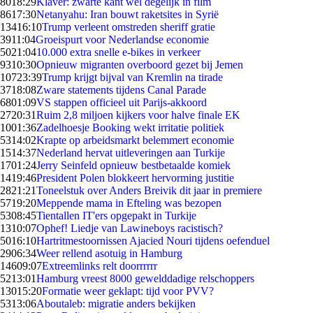
80
18:29
Klaver: zwarte kant wel degelijk in film
86
17:30
Netanyahu: Iran bouwt raketsites in Syrië
134
16:10
Trump verleent omstreden sheriff gratie
39
11:04
Groeispurt voor Nederlandse economie
50
21:04
10.000 extra snelle e-bikes in verkeer
93
10:30
Opnieuw migranten overboord gezet bij Jemen
107
23:39
Trump krijgt bijval van Kremlin na tirade
37
18:08
Zware statements tijdens Canal Parade
68
01:09
VS stappen officieel uit Parijs-akkoord
27
20:31
Ruim 2,8 miljoen kijkers voor halve finale EK
10
01:36
Zadelhoesje Booking wekt irritatie politiek
53
14:02
Krapte op arbeidsmarkt belemmert economie
15
14:37
Nederland hervat uitleveringen aan Turkije
17
01:24
Jerry Seinfeld opnieuw bestbetaalde komiek
14
19:46
President Polen blokkeert hervorming justitie
28
21:21
Toneelstuk over Anders Breivik dit jaar in premiere
57
19:20
Meppende mama in Efteling was bezopen
53
08:45
Tientallen IT'ers opgepakt in Turkije
13
10:07
Ophef! Liedje van Lawineboys racistisch?
50
16:10
Hartritmestoornissen Ajacied Nouri tijdens oefenduel
29
06:34
Weer rellend asotuig in Hamburg
146
09:07
Extreemlinks relt doorrrrrr
52
13:01
Hamburg vreest 8000 gewelddadige relschoppers
130
15:20
Formatie weer geklapt: tijd voor PVV?
53
13:06
Aboutaleb: migratie anders bekijken