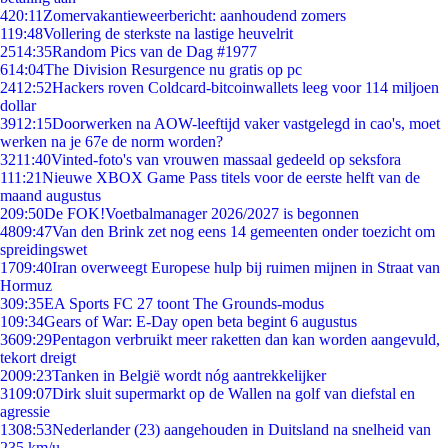
4
20:11
Zomervakantieweerbericht: aanhoudend zomers
1
19:48
Vollering de sterkste na lastige heuvelrit
25
14:35
Random Pics van de Dag #1977
6
14:04
The Division Resurgence nu gratis op pc
24
12:52
Hackers roven Coldcard-bitcoinwallets leeg voor 114 miljoen
dollar
39
12:15
Doorwerken na AOW-leeftijd vaker vastgelegd in cao's, moet
werken na je 67e de norm worden?
32
11:40
Vinted-foto's van vrouwen massaal gedeeld op seksfora
1
11:21
Nieuwe XBOX Game Pass titels voor de eerste helft van de
maand augustus
2
09:50
De FOK!Voetbalmanager 2026/2027 is begonnen
48
09:47
Van den Brink zet nog eens 14 gemeenten onder toezicht om
spreidingswet
17
09:40
Iran overweegt Europese hulp bij ruimen mijnen in Straat van
Hormuz
3
09:35
EA Sports FC 27 toont The Grounds-modus
1
09:34
Gears of War: E-Day open beta begint 6 augustus
36
09:29
Pentagon verbruikt meer raketten dan kan worden aangevuld,
tekort dreigt
20
09:23
Tanken in België wordt nóg aantrekkelijker
31
09:07
Dirk sluit supermarkt op de Wallen na golf van diefstal en
agressie
13
08:53
Nederlander (23) aangehouden in Duitsland na snelheid van
235 km/u