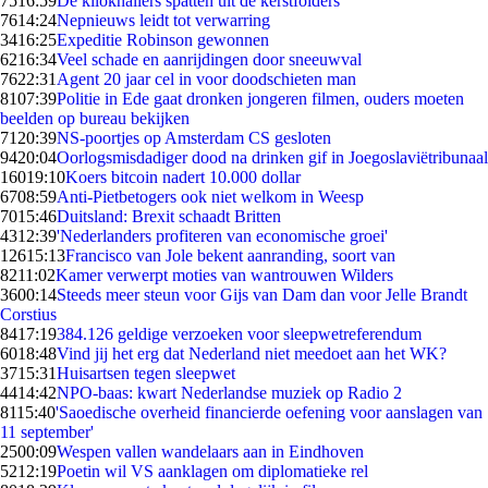
75
16:59
De kiloknallers spatten uit de kerstfolders
76
14:24
Nepnieuws leidt tot verwarring
34
16:25
Expeditie Robinson gewonnen
62
16:34
Veel schade en aanrijdingen door sneeuwval
76
22:31
Agent 20 jaar cel in voor doodschieten man
81
07:39
Politie in Ede gaat dronken jongeren filmen, ouders moeten
beelden op bureau bekijken
71
20:39
NS-poortjes op Amsterdam CS gesloten
94
20:04
Oorlogsmisdadiger dood na drinken gif in Joegoslaviëtribunaal
160
19:10
Koers bitcoin nadert 10.000 dollar
67
08:59
Anti-Pietbetogers ook niet welkom in Weesp
70
15:46
Duitsland: Brexit schaadt Britten
43
12:39
'Nederlanders profiteren van economische groei'
126
15:13
Francisco van Jole bekent aanranding, soort van
82
11:02
Kamer verwerpt moties van wantrouwen Wilders
36
00:14
Steeds meer steun voor Gijs van Dam dan voor Jelle Brandt
Corstius
84
17:19
384.126 geldige verzoeken voor sleepwetreferendum
60
18:48
Vind jij het erg dat Nederland niet meedoet aan het WK?
37
15:31
Huisartsen tegen sleepwet
44
14:42
NPO-baas: kwart Nederlandse muziek op Radio 2
81
15:40
'Saoedische overheid financierde oefening voor aanslagen van
11 september'
25
00:09
Wespen vallen wandelaars aan in Eindhoven
52
12:19
Poetin wil VS aanklagen om diplomatieke rel