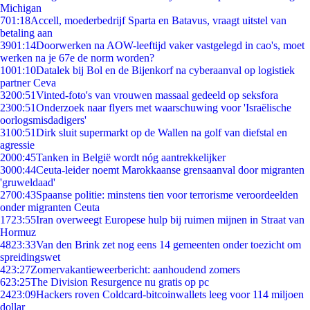
Michigan
7
01:18
Accell, moederbedrijf Sparta en Batavus, vraagt uitstel van
betaling aan
39
01:14
Doorwerken na AOW-leeftijd vaker vastgelegd in cao's, moet
werken na je 67e de norm worden?
10
01:10
Datalek bij Bol en de Bijenkorf na cyberaanval op logistiek
partner Ceva
32
00:51
Vinted-foto's van vrouwen massaal gedeeld op seksfora
23
00:51
Onderzoek naar flyers met waarschuwing voor 'Israëlische
oorlogsmisdadigers'
31
00:51
Dirk sluit supermarkt op de Wallen na golf van diefstal en
agressie
20
00:45
Tanken in België wordt nóg aantrekkelijker
30
00:44
Ceuta-leider noemt Marokkaanse grensaanval door migranten
'gruweldaad'
27
00:43
Spaanse politie: minstens tien voor terrorisme veroordeelden
onder migranten Ceuta
17
23:55
Iran overweegt Europese hulp bij ruimen mijnen in Straat van
Hormuz
48
23:33
Van den Brink zet nog eens 14 gemeenten onder toezicht om
spreidingswet
4
23:27
Zomervakantieweerbericht: aanhoudend zomers
6
23:25
The Division Resurgence nu gratis op pc
24
23:09
Hackers roven Coldcard-bitcoinwallets leeg voor 114 miljoen
dollar