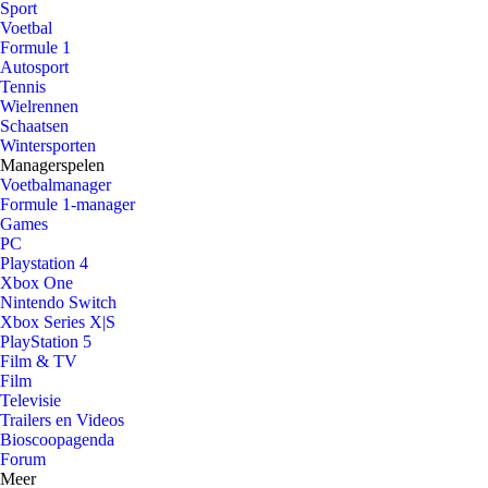
Sport
Voetbal
Formule 1
Autosport
Tennis
Wielrennen
Schaatsen
Wintersporten
Managerspelen
Voetbalmanager
Formule 1-manager
Games
PC
Playstation 4
Xbox One
Nintendo Switch
Xbox Series X|S
PlayStation 5
Film & TV
Film
Televisie
Trailers en Videos
Bioscoopagenda
Forum
Meer