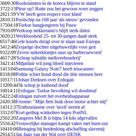
36
09:30
Rookruimten in de horeca blijven in stand
37
22:13
Pleur op? Rutte zou het gewoon weer zeggen
28
21:59
'VW heeft geen respect voor klant'
28
10:31
Poolschip na 168 jaar 'als nieuw' gevonden
175
04:18
Turkse hangjongeren bij Pauw
79
10:09
Verkoop stekkerauto's blijft sterk dalen
30
20:21
Werkloosheid 25- tot 30-jarigen daalt sterk
65
17:46
Gele koorts dreigt over te slaan naar Europa
34
12:48
Zesjarige dochter uitgehuwelijkt voor geit
93
22:09
'Zeven suikerklontjes saus op barbecueworst'
46
17:28
'Schrap subsidie melkveehouderij'
34
21:41
Miljardair wil jong bloed injecteren
14
13:04
Samsung Galaxy Note7 heeft irisscanner
83
18:08
Politie schiet hond dood die drie mensen beet
105
17:11
Johan Derksen over Erdogan
132
09:44
'Ik schop je kuthond dood'
100
14:11
Erdogan: Turkse bevolking wil doodstraf
54
22:24
Erdogan zuivert het overheidsapparaat
24
20:38
Froome: "Mijn fiets brak door motor achter mij"
143
12:37
Enthousiasme over 'nexit' neemt af
33
12:07
Kort geding winkeliers tegen PostNL
25
02:20
Zangeres Mel B is bijna 14 kilo afgevallen
55
16:42
Vrouwelijke manager kampt vaker met burn-out
104
10:06
Betoging bij herdenking afschaffing slavernij
29
14:51
Jan Jaap van der Wal over DENK