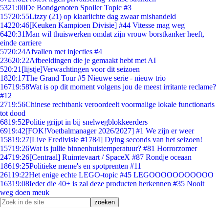
53
21:00
De Bondgenoten Spoiler Topic #3
157
20:55
Lizzy (21) op klaarlichte dag zwaar mishandeld
142
20:46
[Keuken Kampioen Divisie] #44 Vitesse mag weg
64
20:31
Man wil thuiswerken omdat zijn vrouw borstkanker heeft,
einde carriere
57
20:24
Afvallen met injecties #4
236
20:22
Afbeeldingen die je gemaakt hebt met AI
5
20:21
[lijstje]Verwachtingen voor dit seizoen
18
20:17
The Grand Tour #5 Nieuwe serie - nieuw trio
167
19:58
Wat is op dit moment volgens jou de meest irritante reclame?
#12
27
19:56
Chinese rechtbank veroordeelt voormalige lokale functionaris
tot dood
68
19:52
Politie grijpt in bij snelwegblokkeerders
69
19:42
[FOK!Voetbalmanager 2026/2027] #1 We zijn er weer
158
19:27
[Live Eredivisie #1784] Dying seconds van het seizoen!
157
19:26
Wat is jullie binnenhuistemperatuur? #81 Horrorzomer
247
19:26
[Centraal] Ruimtevaart / SpaceX #87 Rondje oceaan
186
19:25
Politieke meme's en spotprenten #11
261
19:22
Het enige echte LEGO-topic #45 LEGOOOOOOOOOOO
163
19:08
Ieder die 40+ is zal deze producten herkennen #35 Nooit
weg doen meuk