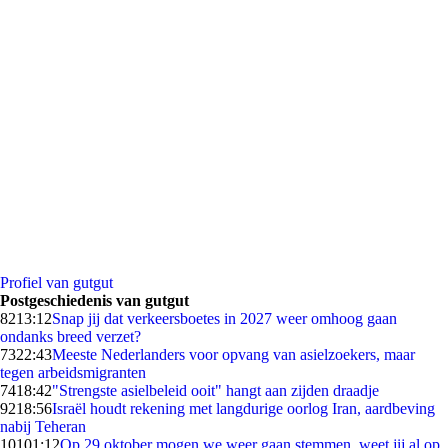
Profiel van gutgut
Postgeschiedenis van gutgut
82
13:12
Snap jij dat verkeersboetes in 2027 weer omhoog gaan
ondanks breed verzet?
73
22:43
Meeste Nederlanders voor opvang van asielzoekers, maar
tegen arbeidsmigranten
74
18:42
"Strengste asielbeleid ooit" hangt aan zijden draadje
92
18:56
Israël houdt rekening met langdurige oorlog Iran, aardbeving
nabij Teheran
101
01:12
Op 29 oktober mogen we weer gaan stemmen, weet jij al op