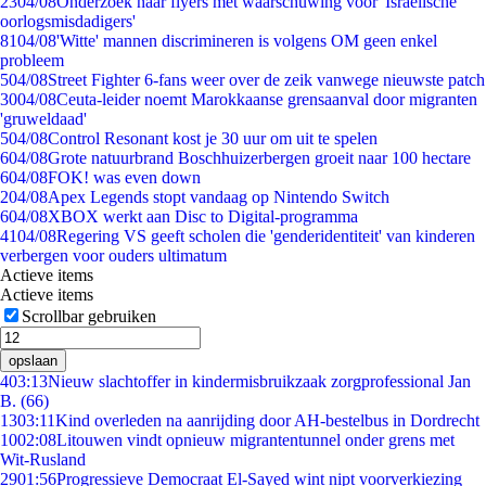
23
04/08
Onderzoek naar flyers met waarschuwing voor 'Israëlische
oorlogsmisdadigers'
81
04/08
'Witte' mannen discrimineren is volgens OM geen enkel
probleem
5
04/08
Street Fighter 6-fans weer over de zeik vanwege nieuwste patch
30
04/08
Ceuta-leider noemt Marokkaanse grensaanval door migranten
'gruweldaad'
5
04/08
Control Resonant kost je 30 uur om uit te spelen
6
04/08
Grote natuurbrand Boschhuizerbergen groeit naar 100 hectare
6
04/08
FOK! was even down
2
04/08
Apex Legends stopt vandaag op Nintendo Switch
6
04/08
XBOX werkt aan Disc to Digital-programma
41
04/08
Regering VS geeft scholen die 'genderidentiteit' van kinderen
verbergen voor ouders ultimatum
Actieve items
Actieve items
Scrollbar gebruiken
opslaan
4
03:13
Nieuw slachtoffer in kindermisbruikzaak zorgprofessional Jan
B. (66)
13
03:11
Kind overleden na aanrijding door AH-bestelbus in Dordrecht
10
02:08
Litouwen vindt opnieuw migrantentunnel onder grens met
Wit-Rusland
29
01:56
Progressieve Democraat El-Sayed wint nipt voorverkiezing