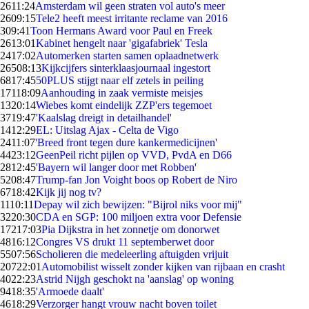
26
11:24
Amsterdam wil geen straten vol auto's meer
26
09:15
Tele2 heeft meest irritante reclame van 2016
3
09:41
Toon Hermans Award voor Paul en Freek
26
13:01
Kabinet hengelt naar 'gigafabriek' Tesla
24
17:02
Automerken starten samen oplaadnetwerk
265
08:13
Kijkcijfers sinterklaasjournaal ingestort
68
17:45
50PLUS stijgt naar elf zetels in peiling
171
18:09
Aanhouding in zaak vermiste meisjes
13
20:14
Wiebes komt eindelijk ZZP'ers tegemoet
37
19:47
'Kaalslag dreigt in detailhandel'
14
12:29
EL: Uitslag Ajax - Celta de Vigo
24
11:07
'Breed front tegen dure kankermedicijnen'
44
23:12
GeenPeil richt pijlen op VVD, PvdA en D66
28
12:45
'Bayern wil langer door met Robben'
52
08:47
Trump-fan Jon Voight boos op Robert de Niro
67
18:42
Kijk jij nog tv?
11
10:11
Depay wil zich bewijzen: "Bijrol niks voor mij"
32
20:30
CDA en SGP: 100 miljoen extra voor Defensie
172
17:03
Pia Dijkstra in het zonnetje om donorwet
48
16:12
Congres VS drukt 11 septemberwet door
55
07:56
Scholieren die medeleerling aftuigden vrijuit
207
22:01
Automobilist wisselt zonder kijken van rijbaan en crasht
40
22:23
Astrid Nijgh geschokt na 'aanslag' op woning
94
18:35
'Armoede daalt'
46
18:29
Verzorger hangt vrouw nacht boven toilet