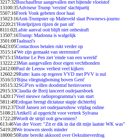
32
17:32
Buschauffeur aangevallen met bijtende vloeistof
131
00:35
Adviseur Trump 'verzint' slachtpartij
55
07:16
Freek Vonk gebeten door haai
150
23:16
Anti-Trumpster op Malieveld slaat Pownews-journo
22
20:21
'Hotelprijzen rijzen de pan uit'
81
11:02
Lafste aanval ooit blijft niet onbestraft
135
07:16
Trump: Madonna is walgelijk
35
01:08
Taalnazi's
64
23:05
Contactloos betalen rukt verder op
35
15:14
'We zijn gemaakt van sterrenstof'
97
15:15
Marine Le Pen ziet 'einde van een wereld'
132
22:23
Man aangevallen door eigen vechthonden
24
12:00
Paul de Leeuw verliest veel kijkers
126
02:29
Rutte: kans op regeren VVD met PVV is nul
35
16:53
'Bijna vliegtuigbotsing boven Gent'
165
15:32
SGP'ers willen doodstraf herinvoeren
29
15:33
Claudia de Breij lanceert oudejaarsboek
14
20:17
Veel nieuwe radioprogramma's van start
58
11:49
Erdogan brengt dictatuur stapje dichterbij
19
12:37
Dolf Jansen zet oudejaarsshow vrijdag online
51
08:21
Artikel1 al opgericht voor vertrek Sylvana
17
22:28
Wordt de strijd ooit gewonnen?
6
13:46
Van der Voort: "Zit er dik in dat dit mijn laatste WK was"
54
19:28
We trouwen steeds minder
180
00:50
Rutte bereikt akkoord over Oekraïneverdrag