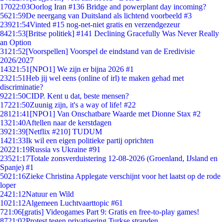
170
22:03
Oorlog Iran #136 Bridge and powerplant day incoming?
56
21:59
De neergang van Duitsland als lichtend voorbeeld #3
239
21:54
Vinted #15 nog-net-niet gratis en verzendgezeur
84
21:53
[Britse politiek] #141 Declining Gracefully Was Never Really
an Option
31
21:52
[Voorspellen] Voorspel de eindstand van de Eredivisie
2026/2027
143
21:51
[NPO1] We zijn er bijna 2026 #1
23
21:51
Heb jij wel eens (online of irl) te maken gehad met
discriminatie?
92
21:50
CIDP. Kent u dat, beste mensen?
172
21:50
Zuunig zijn, it's a way of life! #22
281
21:41
[NPO1] Van Onschatbare Waarde met Dionne Stax #2
13
21:40
Aftellen naar de kerstdagen
39
21:39
[Netflix #210] TUDUM
14
21:33
Ik wil een eigen politieke partij oprichten
202
21:19
Russia vs Ukraine #91
235
21:17
Totale zonsverduistering 12-08-2026 (Groenland, IJsland en
Spanje) #1
50
21:16
Zieke Christina Applegate verschijnt voor het laatst op de rode
loper
24
21:12
Natuur en Wild
10
21:12
Algemeen Luchtvaarttopic #61
7
21:06
[gratis] Videogames Part 9: Gratis en free-to-play games!
87
21:02
Protest tegen privatisering Turkse stranden