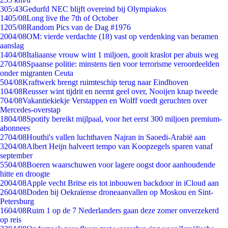
3
05:43
Gedurfd NEC blijft overeind bij Olympiakos
14
05/08
Long live the 7th of October
12
05/08
Random Pics van de Dag #1976
20
04/08
OM: vierde verdachte (18) vast op verdenking van beramen
aanslag
14
04/08
Italiaanse vrouw wint 1 miljoen, gooit kraslot per abuis weg
27
04/08
Spaanse politie: minstens tien voor terrorisme veroordeelden
onder migranten Ceuta
5
04/08
Kraftwerk brengt ruimteschip terug naar Eindhoven
1
04/08
Reusser wint tijdrit en neemt geel over, Nooijen knap tweede
7
04/08
Vakantiekiekje Verstappen en Wolff voedt geruchten over
Mercedes-overstap
18
04/08
Spotify bereikt mijlpaal, voor het eerst 300 miljoen premium-
abonnees
27
04/08
Houthi's vallen luchthaven Najran in Saoedi-Arabië aan
32
04/08
Albert Heijn halveert tempo van Koopzegels sparen vanaf
september
55
04/08
Boeren waarschuwen voor lagere oogst door aanhoudende
hitte en droogte
20
04/08
Apple vecht Britse eis tot inbouwen backdoor in iCloud aan
26
04/08
Doden bij Oekraïense droneaanvallen op Moskou en Sint-
Petersburg
16
04/08
Ruim 1 op de 7 Nederlanders gaan deze zomer onverzekerd
op reis