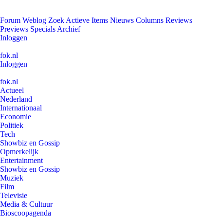
Forum
Weblog
Zoek
Actieve Items
Nieuws
Columns
Reviews
Previews
Specials
Archief
Inloggen
fok.nl
Inloggen
fok.nl
Actueel
Nederland
Internationaal
Economie
Politiek
Tech
Showbiz en Gossip
Opmerkelijk
Entertainment
Showbiz en Gossip
Muziek
Film
Televisie
Media & Cultuur
Bioscoopagenda