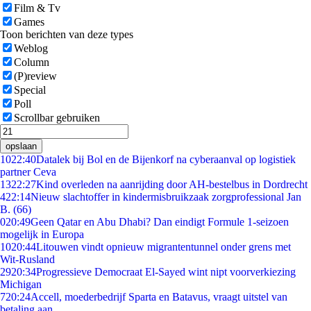
Film & Tv
Games
Toon berichten van deze types
Weblog
Column
(P)review
Special
Poll
Scrollbar gebruiken
opslaan
10
22:40
Datalek bij Bol en de Bijenkorf na cyberaanval op logistiek
partner Ceva
13
22:27
Kind overleden na aanrijding door AH-bestelbus in Dordrecht
4
22:14
Nieuw slachtoffer in kindermisbruikzaak zorgprofessional Jan
B. (66)
0
20:49
Geen Qatar en Abu Dhabi? Dan eindigt Formule 1-seizoen
mogelijk in Europa
10
20:44
Litouwen vindt opnieuw migrantentunnel onder grens met
Wit-Rusland
29
20:34
Progressieve Democraat El-Sayed wint nipt voorverkiezing
Michigan
7
20:24
Accell, moederbedrijf Sparta en Batavus, vraagt uitstel van
betaling aan