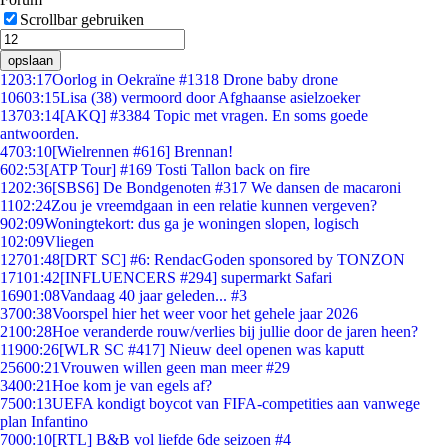
Scrollbar gebruiken
opslaan
12
03:17
Oorlog in Oekraïne #1318 Drone baby drone
106
03:15
Lisa (38) vermoord door Afghaanse asielzoeker
137
03:14
[AKQ] #3384 Topic met vragen. En soms goede
antwoorden.
47
03:10
[Wielrennen #616] Brennan!
6
02:53
[ATP Tour] #169 Tosti Tallon back on fire
12
02:36
[SBS6] De Bondgenoten #317 We dansen de macaroni
11
02:24
Zou je vreemdgaan in een relatie kunnen vergeven?
9
02:09
Woningtekort: dus ga je woningen slopen, logisch
1
02:09
Vliegen
127
01:48
[DRT SC] #6: RendacGoden sponsored by TONZON
171
01:42
[INFLUENCERS #294] supermarkt Safari
169
01:08
Vandaag 40 jaar geleden... #3
37
00:38
Voorspel hier het weer voor het gehele jaar 2026
21
00:28
Hoe veranderde rouw/verlies bij jullie door de jaren heen?
119
00:26
[WLR SC #417] Nieuw deel openen was kaputt
256
00:21
Vrouwen willen geen man meer #29
34
00:21
Hoe kom je van egels af?
75
00:13
UEFA kondigt boycot van FIFA-competities aan vanwege
plan Infantino
70
00:10
[RTL] B&B vol liefde 6de seizoen #4