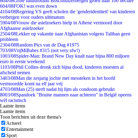
6
04/08
Grote natuurbrand Boschhuizerbergen groeit naar 100 hectare
6
04/08
FOK! was even down
41
04/08
Regering VS geeft scholen die 'genderidentiteit' van kinderen
verbergen voor ouders ultimatum
59
04/08
Vrouw die asielzoekers hielp in Athene vermoord door
Afghaanse asielzoeker
25
04/08
Lekker op vakantie naar Afghanistan volgens Taliban geen
probleem
23
04/08
Random Pics van de Dag #1975
7
03/08
VrijMiBabes #315 (not very sfw!)
10
03/08
Spider-Man: Brand New Day knalt naar bijna 800 miljoen
euro in eerste weekend
11
03/08
Phil Collins dronk zich bijna dood, kinderen moesten al
afscheid nemen
34
03/08
Man die zesjarig jochie met messteken in het hoofd
vermoordde komt na elf jaar vrij
47
03/08
Man (25) sterft nadat hij lijm als condoom gebruikt
80
03/08
Spandoek "Bruine mannen naar achteren" in België opeens
wèl racistisch
Laatste items
Laatste items
Toon berichten uit deze thema's
Actueel
Entertainment
Sport