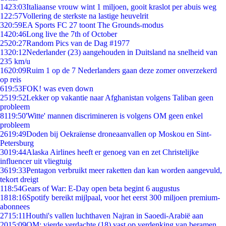
14
23:03
Italiaanse vrouw wint 1 miljoen, gooit kraslot per abuis weg
1
22:57
Vollering de sterkste na lastige heuvelrit
3
20:59
EA Sports FC 27 toont The Grounds-modus
14
20:46
Long live the 7th of October
25
20:27
Random Pics van de Dag #1977
13
20:12
Nederlander (23) aangehouden in Duitsland na snelheid van
235 km/u
16
20:09
Ruim 1 op de 7 Nederlanders gaan deze zomer onverzekerd
op reis
6
19:53
FOK! was even down
25
19:52
Lekker op vakantie naar Afghanistan volgens Taliban geen
probleem
81
19:50
'Witte' mannen discrimineren is volgens OM geen enkel
probleem
26
19:49
Doden bij Oekraïense droneaanvallen op Moskou en Sint-
Petersburg
30
19:44
Alaska Airlines heeft er genoeg van en zet Christelijke
influencer uit vliegtuig
36
19:33
Pentagon verbruikt meer raketten dan kan worden aangevuld,
tekort dreigt
1
18:54
Gears of War: E-Day open beta begint 6 augustus
18
18:16
Spotify bereikt mijlpaal, voor het eerst 300 miljoen premium-
abonnees
27
15:11
Houthi's vallen luchthaven Najran in Saoedi-Arabië aan
20
15:09
OM: vierde verdachte (18) vast op verdenking van beramen