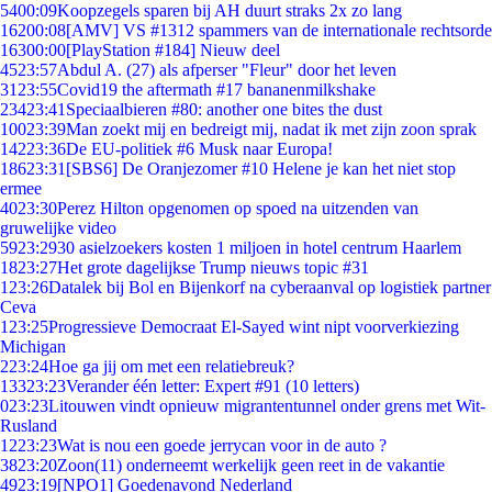
54
00:09
Koopzegels sparen bij AH duurt straks 2x zo lang
162
00:08
[AMV] VS #1312 spammers van de internationale rechtsorde
163
00:00
[PlayStation #184] Nieuw deel
45
23:57
Abdul A. (27) als afperser "Fleur" door het leven
31
23:55
Covid19 the aftermath #17 bananenmilkshake
234
23:41
Speciaalbieren #80: another one bites the dust
100
23:39
Man zoekt mij en bedreigt mij, nadat ik met zijn zoon sprak
142
23:36
De EU-politiek #6 Musk naar Europa!
186
23:31
[SBS6] De Oranjezomer #10 Helene je kan het niet stop
ermee
40
23:30
Perez Hilton opgenomen op spoed na uitzenden van
gruwelijke video
59
23:29
30 asielzoekers kosten 1 miljoen in hotel centrum Haarlem
18
23:27
Het grote dagelijkse Trump nieuws topic #31
1
23:26
Datalek bij Bol en Bijenkorf na cyberaanval op logistiek partner
Ceva
1
23:25
Progressieve Democraat El-Sayed wint nipt voorverkiezing
Michigan
2
23:24
Hoe ga jij om met een relatiebreuk?
133
23:23
Verander één letter: Expert #91 (10 letters)
0
23:23
Litouwen vindt opnieuw migrantentunnel onder grens met Wit-
Rusland
12
23:23
Wat is nou een goede jerrycan voor in de auto ?
38
23:20
Zoon(11) onderneemt werkelijk geen reet in de vakantie
49
23:19
[NPO1] Goedenavond Nederland