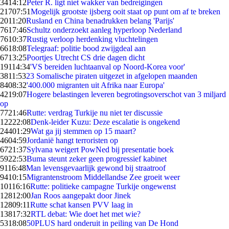
34
14:12
Peter R. ligt niet wakker van bedreigingen
217
07:51
Mogelijk grootste ijsberg ooit staat op punt om af te breken
20
11:20
Rusland en China benadrukken belang 'Parijs'
76
17:46
Schultz onderzoekt aanleg hyperloop Nederland
76
10:37
Rustig verloop herdenking vluchtelingen
66
18:08
Telegraaf: politie bood zwijgdeal aan
67
13:25
Poortjes Utrecht CS drie dagen dicht
191
14:34
'VS bereiden luchtaanval op Noord-Korea voor'
38
11:53
23 Somalische piraten uitgezet in afgelopen maanden
84
08:32
'400.000 migranten uit Afrika naar Europa'
42
19:07
Hogere belastingen leveren begrotingsoverschot van 3 miljard
op
77
21:46
Rutte: verdrag Turkije nu niet ter discussie
122
22:08
Denk-leider Kuzu: Deze escalatie is ongekend
244
01:29
Wat ga jij stemmen op 15 maart?
46
04:59
Jordanië hangt terroristen op
67
21:37
Sylvana weigert PowNed bij presentatie boek
59
22:53
Buma steunt zeker geen progressief kabinet
91
16:48
Man levensgevaarlijk gewond bij straatroof
94
10:15
Migrantenstroom Middellandse Zee groeit weer
101
16:16
Rutte: politieke campagne Turkije ongewenst
128
12:00
Jan Roos aangepakt door Jinek
128
09:11
Rutte schat kansen PVV laag in
138
17:32
RTL debat: Wie doet het met wie?
53
18:08
50PLUS hard onderuit in peiling van De Hond