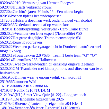
83
20:48
2010: Vermissing van Herman Ploegstra
59
20:48
Huisarts verkracht vrouw.
227
20:47
archito's jaren '70 huis #5 - Een nieuw begin
8
20:36
Poepen tijdens het tandenpoetsen
117
20:35
Huisarts doet haar werk onder invloed van alcohol
236
20:33
Nederland stevent af op watertekort
18
20:31
[Boekbespreking] Yesteryear - Caro Claire Burke
206
20:29
Verander een letter expert (7lettereditie) #50
63
20:27
Het grote dagelijkse Trump nieuws topic #31
56
20:25
Eeuwig voortleven
23
20:22
Weer een parkeergarage dicht in Dordrecht, auto's zo snel
mogelijk weg
180
20:19
Touwtrekken 2.0 #636 - Team 1 beste team *G* *O*
40
20:14
Horrorfilms #33: Halloween
26
20:07
Twee zwaargewonden bij eenzijdig ongeval Zeeland.
52
20:05
OM-Teamleider met kinderporno is oud-directeur van twee
basisscholen
166
19:58
Dingen waar je enorm vrolijk van wordt #3
25
19:56
Natuur en Wild
16
19:54
Radio 2 #145 Ruud 66
47
19:47
[Netflix #210] TUDUM
212
19:43
[NL] Street View Quiz [#122] - Loogisch toch
101
19:43
De landelijke hittegolf van 2026
214
19:42
Bloemen/planten in je eigen tuin #94 Kleur!
148
19:42
Verander één letter: Expert #91 (10 letters)