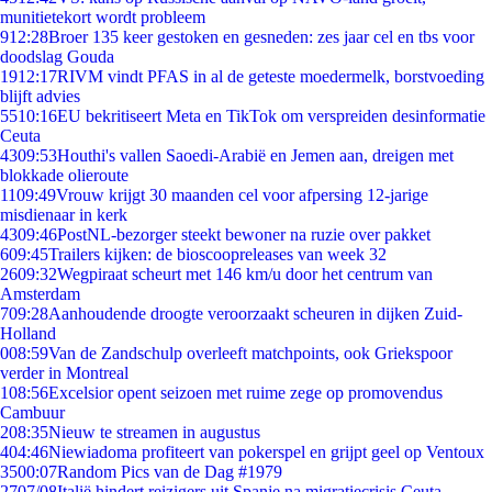
munitietekort wordt probleem
9
12:28
Broer 135 keer gestoken en gesneden: zes jaar cel en tbs voor
doodslag Gouda
19
12:17
RIVM vindt PFAS in al de geteste moedermelk, borstvoeding
blijft advies
55
10:16
EU bekritiseert Meta en TikTok om verspreiden desinformatie
Ceuta
43
09:53
Houthi's vallen Saoedi-Arabië en Jemen aan, dreigen met
blokkade olieroute
11
09:49
Vrouw krijgt 30 maanden cel voor afpersing 12-jarige
misdienaar in kerk
43
09:46
PostNL-bezorger steekt bewoner na ruzie over pakket
6
09:45
Trailers kijken: de bioscoopreleases van week 32
26
09:32
Wegpiraat scheurt met 146 km/u door het centrum van
Amsterdam
7
09:28
Aanhoudende droogte veroorzaakt scheuren in dijken Zuid-
Holland
0
08:59
Van de Zandschulp overleeft matchpoints, ook Griekspoor
verder in Montreal
1
08:56
Excelsior opent seizoen met ruime zege op promovendus
Cambuur
2
08:35
Nieuw te streamen in augustus
4
04:46
Niewiadoma profiteert van pokerspel en grijpt geel op Ventoux
35
00:07
Random Pics van de Dag #1979
27
07/08
Italië hindert reizigers uit Spanje na migratiecrisis Ceuta