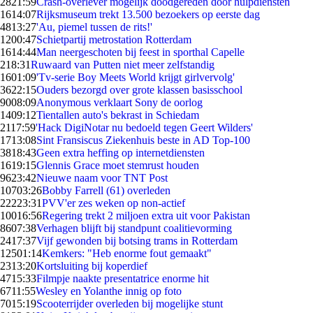
28
21:59
Crash-overlever mogelijk doodgereden door hulpdiensten
16
14:07
Rijksmuseum trekt 13.500 bezoekers op eerste dag
48
13:27
'Au, piemel tussen de rits!'
12
00:47
Schietpartij metrostation Rotterdam
16
14:44
Man neergeschoten bij feest in sporthal Capelle
2
18:31
Ruwaard van Putten niet meer zelfstandig
16
01:09
'Tv-serie Boy Meets World krijgt girlvervolg'
36
22:15
Ouders bezorgd over grote klassen basisschool
90
08:09
Anonymous verklaart Sony de oorlog
14
09:12
Tientallen auto's bekrast in Schiedam
21
17:59
'Hack DigiNotar nu bedoeld tegen Geert Wilders'
17
13:08
Sint Fransiscus Ziekenhuis beste in AD Top-100
38
18:43
Geen extra heffing op internetdiensten
16
19:15
Glennis Grace moet stemrust houden
96
23:42
Nieuwe naam voor TNT Post
107
03:26
Bobby Farrell (61) overleden
222
23:31
PVV'er zes weken op non-actief
100
16:56
Regering trekt 2 miljoen extra uit voor Pakistan
86
07:38
Verhagen blijft bij standpunt coalitievorming
24
17:37
Vijf gewonden bij botsing trams in Rotterdam
125
01:14
Kemkers: "Heb enorme fout gemaakt"
23
13:20
Kortsluiting bij koperdief
47
15:33
Filmpje naakte presentatrice enorme hit
67
11:55
Wesley en Yolanthe innig op foto
70
15:19
Scooterrijder overleden bij mogelijke stunt