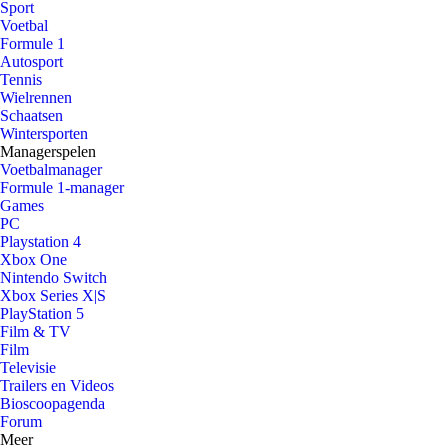
Sport
Voetbal
Formule 1
Autosport
Tennis
Wielrennen
Schaatsen
Wintersporten
Managerspelen
Voetbalmanager
Formule 1-manager
Games
PC
Playstation 4
Xbox One
Nintendo Switch
Xbox Series X|S
PlayStation 5
Film & TV
Film
Televisie
Trailers en Videos
Bioscoopagenda
Forum
Meer