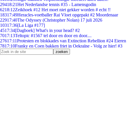
294
18:21
Het Nederlandse tennis #35 - Lamensgodin
62
18:12
Zeikhoek #12 Het moet niet gekker worden # echt !!
183
17:49
Heracles-voetballer Rai Vloet opgepakt #2 Moordenaar
229
17:40
The Odyssey (Christopher Nolan) 17 juli 2026
103
17:36
[La Liga #177]
45
17:34
[Dagboek] What's in your head? #2
70
17:13
Teltopic #1567 tel door en door en door....
276
17:11
Protesten en blokkades van Extinction Rebellion #24 Eieren
78
17:10
Franky en Coen bakken friet in Oekraïne - Volg ze hier! #3