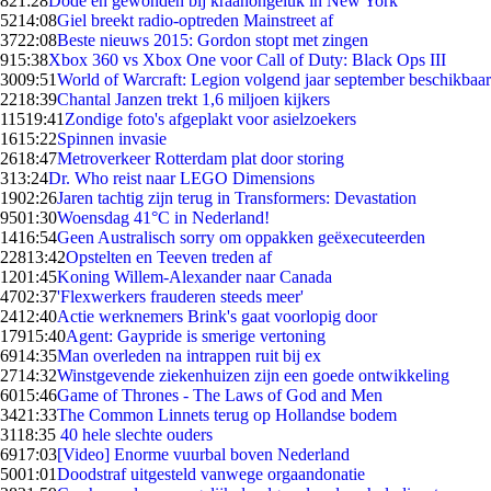
8
21:28
Dode en gewonden bij kraanongeluk in New York
52
14:08
Giel breekt radio-optreden Mainstreet af
37
22:08
Beste nieuws 2015: Gordon stopt met zingen
9
15:38
Xbox 360 vs Xbox One voor Call of Duty: Black Ops III
30
09:51
World of Warcraft: Legion volgend jaar september beschikbaar
22
18:39
Chantal Janzen trekt 1,6 miljoen kijkers
115
19:41
Zondige foto's afgeplakt voor asielzoekers
16
15:22
Spinnen invasie
26
18:47
Metroverkeer Rotterdam plat door storing
3
13:24
Dr. Who reist naar LEGO Dimensions
19
02:26
Jaren tachtig zijn terug in Transformers: Devastation
95
01:30
Woensdag 41°C in Nederland!
14
16:54
Geen Australisch sorry om oppakken geëxecuteerden
228
13:42
Opstelten en Teeven treden af
12
01:45
Koning Willem-Alexander naar Canada
47
02:37
'Flexwerkers frauderen steeds meer'
24
12:40
Actie werknemers Brink's gaat voorlopig door
179
15:40
Agent: Gaypride is smerige vertoning
69
14:35
Man overleden na intrappen ruit bij ex
27
14:32
Winstgevende ziekenhuizen zijn een goede ontwikkeling
60
15:46
Game of Thrones - The Laws of God and Men
34
21:33
The Common Linnets terug op Hollandse bodem
31
18:35
40 hele slechte ouders
69
17:03
[Video] Enorme vuurbal boven Nederland
50
01:01
Doodstraf uitgesteld vanwege orgaandonatie