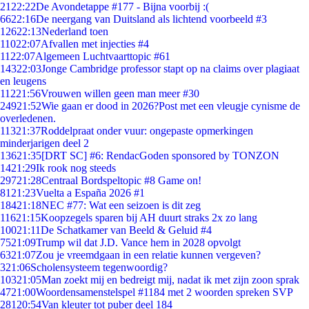
21
22:22
De Avondetappe #177 - Bijna voorbij :(
66
22:16
De neergang van Duitsland als lichtend voorbeeld #3
126
22:13
Nederland toen
110
22:07
Afvallen met injecties #4
11
22:07
Algemeen Luchtvaarttopic #61
143
22:03
Jonge Cambridge professor stapt op na claims over plagiaat
en leugens
112
21:56
Vrouwen willen geen man meer #30
249
21:52
Wie gaan er dood in 2026?Post met een vleugje cynisme de
overledenen.
113
21:37
Roddelpraat onder vuur: ongepaste opmerkingen
minderjarigen deel 2
136
21:35
[DRT SC] #6: RendacGoden sponsored by TONZON
14
21:29
Ik rook nog steeds
297
21:28
Centraal Bordspeltopic #8 Game on!
81
21:23
Vuelta a España 2026 #1
184
21:18
NEC #77: Wat een seizoen is dit zeg
116
21:15
Koopzegels sparen bij AH duurt straks 2x zo lang
100
21:11
De Schatkamer van Beeld & Geluid #4
75
21:09
Trump wil dat J.D. Vance hem in 2028 opvolgt
63
21:07
Zou je vreemdgaan in een relatie kunnen vergeven?
3
21:06
Scholensysteem tegenwoordig?
103
21:05
Man zoekt mij en bedreigt mij, nadat ik met zijn zoon sprak
47
21:00
Woordensamenstelspel #1184 met 2 woorden spreken SVP
281
20:54
Van kleuter tot puber deel 184