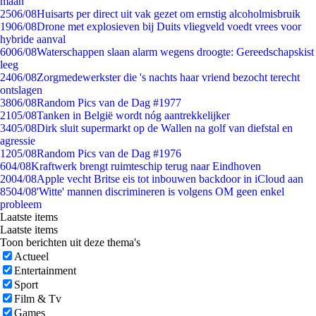
maan
25
06/08
Huisarts per direct uit vak gezet om ernstig alcoholmisbruik
19
06/08
Drone met explosieven bij Duits vliegveld voedt vrees voor
hybride aanval
60
06/08
Waterschappen slaan alarm wegens droogte: Gereedschapskist
leeg
24
06/08
Zorgmedewerkster die 's nachts haar vriend bezocht terecht
ontslagen
38
06/08
Random Pics van de Dag #1977
21
05/08
Tanken in België wordt nóg aantrekkelijker
34
05/08
Dirk sluit supermarkt op de Wallen na golf van diefstal en
agressie
12
05/08
Random Pics van de Dag #1976
6
04/08
Kraftwerk brengt ruimteschip terug naar Eindhoven
20
04/08
Apple vecht Britse eis tot inbouwen backdoor in iCloud aan
85
04/08
'Witte' mannen discrimineren is volgens OM geen enkel
probleem
Laatste items
Laatste items
Toon berichten uit deze thema's
Actueel
Entertainment
Sport
Film & Tv
Games