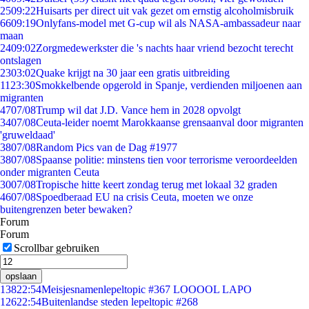
25
09:22
Huisarts per direct uit vak gezet om ernstig alcoholmisbruik
66
09:19
Onlyfans-model met G-cup wil als NASA-ambassadeur naar
maan
24
09:02
Zorgmedewerkster die 's nachts haar vriend bezocht terecht
ontslagen
23
03:02
Quake krijgt na 30 jaar een gratis uitbreiding
11
23:30
Smokkelbende opgerold in Spanje, verdienden miljoenen aan
migranten
47
07/08
Trump wil dat J.D. Vance hem in 2028 opvolgt
34
07/08
Ceuta-leider noemt Marokkaanse grensaanval door migranten
'gruweldaad'
38
07/08
Random Pics van de Dag #1977
38
07/08
Spaanse politie: minstens tien voor terrorisme veroordeelden
onder migranten Ceuta
30
07/08
Tropische hitte keert zondag terug met lokaal 32 graden
46
07/08
Spoedberaad EU na crisis Ceuta, moeten we onze
buitengrenzen beter bewaken?
Forum
Forum
Scrollbar gebruiken
opslaan
138
22:54
Meisjesnamenlepeltopic #367 LOOOOL LAPO
126
22:54
Buitenlandse steden lepeltopic #268