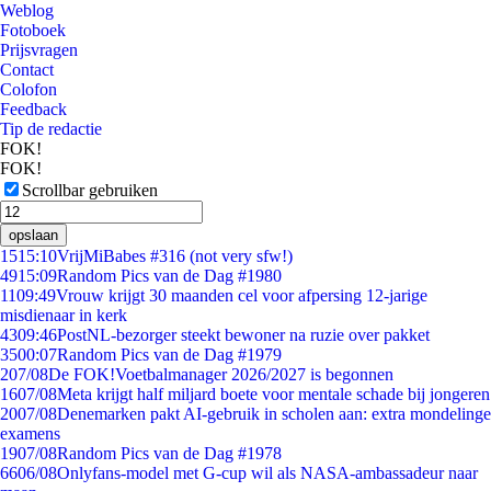
Weblog
Fotoboek
Prijsvragen
Contact
Colofon
Feedback
Tip de redactie
FOK!
FOK!
Scrollbar gebruiken
opslaan
15
15:10
VrijMiBabes #316 (not very sfw!)
49
15:09
Random Pics van de Dag #1980
11
09:49
Vrouw krijgt 30 maanden cel voor afpersing 12-jarige
misdienaar in kerk
43
09:46
PostNL-bezorger steekt bewoner na ruzie over pakket
35
00:07
Random Pics van de Dag #1979
2
07/08
De FOK!Voetbalmanager 2026/2027 is begonnen
16
07/08
Meta krijgt half miljard boete voor mentale schade bij jongeren
20
07/08
Denemarken pakt AI-gebruik in scholen aan: extra mondelinge
examens
19
07/08
Random Pics van de Dag #1978
66
06/08
Onlyfans-model met G-cup wil als NASA-ambassadeur naar