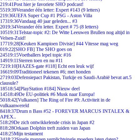
2
19:41
Post hier je favoriete SHO podcast!
55
19:39
Verander één letter: Expert #143 (9 letters)
2
19:36
UEFA Super Cup #1 PSG - Aston Villa
173
19:36
Vandaag 40 jaar geleden... #3
20
19:34
Verander één letter. Expert # 75 (8 letters)
105
19:31
Telstar-topic #2: De Witte Leeuwen Brullen nog altijd in
Velsen-Zuid!
177
19:28
[Keuken Kampioen Divisie] #44 Vitesse mag weg
0
19:22
[SHO FB] The SHO goes on
245
19:15
Voetballers lepel topic #16
149
19:11
Sterren toen en nu #11
72
19:10
[HAZES-gate #118] Echt een leuk wijf
166
19:09
Traditioneel tekenen #6; met honden
27
19:03
Defensiepact Pakistan, Turkije en Saudi-Arabië bevat art.5
clausule?
185
18:54
[PlayStation #184] Nieuw deel
145
18:49
De EU-politiek #6 Musk naar Europa!
50
18:42
[Vulkanen] The Ring of Fire #9: Activiteit in de
vulkaanwereld
84
18:37
Drum n Bass #52 - FOREVER MARCUS INTALEX &
APEX..
5
18:29
De zich ontwikkelende crisis in Japan #2
8
18:28
Orkaan Dolphin treft zuiden van Japan
4
18:25
Mijn testament
34
18:23
Single mannen verplichtsingle moeders laten daten?