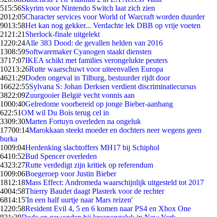
5
15:56
Skyrim voor Nintendo Switch laat zich zien
20
12:05
Character services voor World of Warcraft worden duurder
90
13:58
Het kan nog gekker... Verdachte lek DBB op vrije voeten
21
21:21
Sherlock-finale uitgelekt
12
20:24
Alle 383 Dood: de gevallen helden van 2016
13
08:59
Softwaremaker Cyanogen staakt diensten
37
17:07
IKEA schikt met families verongelukte peuters
102
13:26
Rutte waarschuwt voor uiteenvallen Europa
46
21:29
Doden ongeval in Tilburg, bestuurder rijdt door
166
22:55
Sylvana S: Johan Derksen verdient discriminatiecursus
38
22:09
Zuurgooier België vecht vonnis aan
10
00:40
Gelredome voorbereid op jonge Bieber-aanhang
6
22:51
OM wil Du Bois terug cel in
33
09:30
Marten Fortuyn overleden na ongeluk
177
00:14
Marokkaan steekt moeder en dochters neer wegens geen
burka
10
09:04
Herdenking slachtoffers MH17 bij Schiphol
64
10:52
Bud Spencer overleden
43
23:27
Rutte verdedigt zijn kritiek op referendum
10
09:06
Boegeroep voor Justin Bieber
18
12:18
Mass Effect: Andromeda waarschijnlijk uitgesteld tot 2017
40
04:58
Thierry Baudet daagt Plasterk voor de rechter
68
14:15
'In een half uurtje naar Mars reizen'
12
20:58
Resident Evil 4, 5 en 6 komen naar PS4 en Xbox One