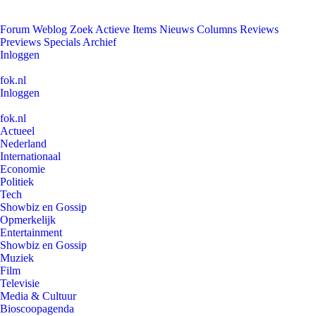
Forum
Weblog
Zoek
Actieve Items
Nieuws
Columns
Reviews
Previews
Specials
Archief
Inloggen
fok.nl
Inloggen
fok.nl
Actueel
Nederland
Internationaal
Economie
Politiek
Tech
Showbiz en Gossip
Opmerkelijk
Entertainment
Showbiz en Gossip
Muziek
Film
Televisie
Media & Cultuur
Bioscoopagenda