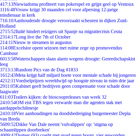
4
17:13
Niewiadoma profiteert van pokerspel en grijpt geel op Ventoux
11
16:48
Vrouw krijgt 30 maanden cel voor afpersing 12-jarige
misdienaar in kerk
7
16:10
Aanhoudende droogte veroorzaakt scheuren in dijken Zuid-
Holland
27
15:52
Italië hindert reizigers uit Spanje na migratiecrisis Ceuta
23
14:17
Long live the 7th of October
2
14:11
Nieuw te streamen in augustus
1
14:08
Excelsior opent seizoen met ruime zege op promovendus
Cambuur
60
13:58
Waterschappen slaan alarm wegens droogte: Gereedschapskist
leeg
37
13:13
Random Pics van de Dag #1833
16
12:43
Meta krijgt half miljard boete voor mentale schade bij jongeren
42
12:11
Voedselprijzen wereldwijd op hoogste niveau in ruim drie jaar
29
11:05
Kabinet geeft bedrijven geen compensatie voor schade door
laagwater
6
11:03
Trailers kijken: de bioscoopreleases van week 32
24
10:54
OM eist TBS tegen verwarde man die agenten stak met
aardappelschilmesje
24
10:18
Vier aanhoudingen na doodsbedreiging burgemeester Depla
van Breda
56
09:52
Dikke Van Dale neemt 'vulvalippen' op: 'stigma op
schaamlippen doorbreken'
40
09:42
Duitser (93) crasht met quad tegen boom, vier gewonden