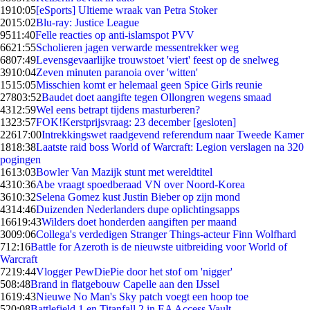
19
10:05
[eSports] Ultieme wraak van Petra Stoker
20
15:02
Blu-ray: Justice League
95
11:40
Felle reacties op anti-islamspot PVV
66
21:55
Scholieren jagen verwarde messentrekker weg
68
07:49
Levensgevaarlijke trouwstoet 'viert' feest op de snelweg
39
10:04
Zeven minuten paranoia over 'witten'
15
15:05
Misschien komt er helemaal geen Spice Girls reunie
278
03:52
Baudet doet aangifte tegen Ollongren wegens smaad
43
12:59
Wel eens betrapt tijdens masturberen?
13
23:57
FOK!Kerstprijsvraag: 23 december [gesloten]
226
17:00
Intrekkingswet raadgevend referendum naar Tweede Kamer
18
18:38
Laatste raid boss World of Warcraft: Legion verslagen na 320
pogingen
16
13:03
Bowler Van Mazijk stunt met wereldtitel
43
10:36
Abe vraagt spoedberaad VN over Noord-Korea
36
10:32
Selena Gomez kust Justin Bieber op zijn mond
43
14:46
Duizenden Nederlanders dupe oplichtingsapps
166
19:43
Wilders doet honderden aangiften per maand
30
09:06
Collega's verdedigen Stranger Things-acteur Finn Wolfhard
7
12:16
Battle for Azeroth is de nieuwste uitbreiding voor World of
Warcraft
72
19:44
Vlogger PewDiePie door het stof om 'nigger'
5
08:48
Brand in flatgebouw Capelle aan den IJssel
16
19:43
Nieuwe No Man's Sky patch voegt een hoop toe
5
20:08
Battlefield 1 en Titanfall 2 in EA Access Vault