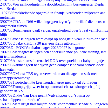
24
07/08
Vier aanhoudingen na doodsbedreiging burgemeester Depla
van Breda
11
07/08
Smokkelbende opgerold in Spanje, verdienden miljoenen aan
migranten
39
07/08
CDA en D66 willen ingrijpen tegen 'gluurbrillen' die mensen
ongemerkt filmen
13
07/08
Benzineprijs daalt verder, onzekerheid over Straat van Hormuz
blijft
42
07/08
Voedselprijzen wereldwijd op hoogste niveau in ruim drie jaar
23
07/08
Quake krijgt na 30 jaar een gratis uitbreiding
2
07/08
De FOK!Voetbalmanager 2026/2027 is begonnen
70
07/08
Meer agressie tegen een andersluidende politieke mening, laat
jij je intimideren?
31
07/08
Amsterdams dierenasiel DOA overspoeld met babykonijntjes
29
07/08
Kabinet geeft bedrijven geen compensatie voor schade door
laagwater
24
07/08
OM eist TBS tegen verwarde man die agenten stak met
aardappelschilmesje
30
07/08
Tropische hitte keert zondag terug met lokaal 32 graden
30
07/08
Trump grijpt weer in op automatisch staatsburgerschap bij
geboorte in VS
56
07/08
Dikke Van Dale neemt 'vulvalippen' op: 'stigma op
schaamlippen doorbreken'
16
07/08
Meta krijgt half miljard boete voor mentale schade bij jongeren