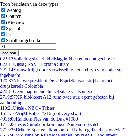
Toon berichten van deze types
Weblog
Column
(P)review
Special
Poll
Scrollbar gebruiken
opslaan
0
22:13
Vollering slaat dubbelslag in Nice en neemt geel over
0
22:11
Uitslag PSV - Fortuna Sittard
3
21:14
Vrouw krijgt door verwisseling het embryo van ander stel
ingebracht
1
20:35
Nieuwe president De la Espriella gaat strijd aan met
drugskartels Colombia
4
20:11
Geen 'happy end' bij seksdate via Kinky.nl
27
19:57
XR blokkeert A12 ruim twee uur, agent gebeten bij
aanhouding
1
19:21
Uitslag NEC - Telstar
15
15:10
VrijMiBabes #316 (not very sfw!)
49
15:09
Random Pics van de Dag #1980
17
15:00
Jesus Simulator komt naar Nintendo Switch
27
13:26
Britney Spears: "Ik geloof dat ik heb gefaald als moeder"
45
12:42
VS: kans op Russische aanval op NAVO-land groeit,