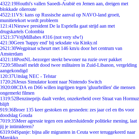
43
22:19
Houthi's vallen Saoedi-Arabië en Jemen aan, dreigen met
blokkade olieroute
45
22:11
VS: kans op Russische aanval op NAVO-land groeit,
munitietekort wordt probleem
1
21:41
Nieuwe president De la Espriella gaat strijd aan met
drugskartels Colombia
15
21:37
VrijMiBabes #316 (not very sfw!)
4
21:30
Geen 'happy end' bij seksdate via Kinky.nl
26
21:30
Wegpiraat scheurt met 146 km/u door het centrum van
Amsterdam
43
21:18
PostNL-bezorger steekt bewoner na ruzie over pakket
72
20:58
Israël meldt dood twee militairen in Zuid-Libanon, vergelding
aangekondigd
1
20:37
Uitslag NEC - Telstar
17
20:26
Jesus Simulator komt naar Nintendo Switch
39
20:08
CDA en D66 willen ingrijpen tegen 'gluurbrillen' die mensen
ongemerkt filmen
13
19:52
Benzineprijs daalt verder, onzekerheid over Straat van Hormuz
blijft
9
19:36
Broer 135 keer gestoken en gesneden: zes jaar cel en tbs voor
doodslag Gouda
70
19:35
Meer agressie tegen een andersluidende politieke mening, laat
jij je intimideren?
63
19:04
Spanje: bijna alle migranten in Ceuta weer teruggekeerd naar
Marokko