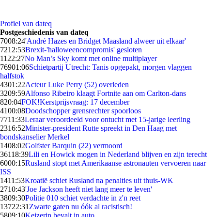
Profiel van dateq
Postgeschiedenis van dateq
70
08:24
'André Hazes en Bridget Maasland alweer uit elkaar'
72
12:53
Brexit-'halloweencompromis' gesloten
11
22:27
No Man’s Sky komt met online multiplayer
769
01:06
Schietpartij Utrecht: Tanis opgepakt, morgen vlaggen
halfstok
43
01:22
Acteur Luke Perry (52) overleden
32
09:59
Alfonso Ribeiro klaagt Fortnite aan om Carlton-dans
8
20:04
FOK!Kerstprijsvraag: 17 december
41
00:08
Doodschopper grensrechter spoorloos
77
11:33
Leraar veroordeeld voor ontucht met 15-jarige leerling
23
16:52
Minister-president Rutte spreekt in Den Haag met
bondskanselier Merkel
14
08:02
Golfster Barquin (22) vermoord
361
18:39
Lili en Howick mogen in Nederland blijven en zijn terecht
60
00:15
Rusland stopt met Amerikaanse astronauten vervoeren naar
ISS
14
11:53
Kroatië schiet Rusland na penalties uit thuis-WK
27
10:43
'Joe Jackson heeft niet lang meer te leven'
38
09:30
Politie 010 schiet verdachte in z'n reet
137
22:31
Zwarte gaten nu óók al racistisch!
58
09:10
Keizerin bevalt in auto