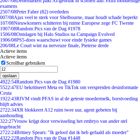
20
07/08
Denemarken pakt AI-gebruik in scholen aan: extra mondelinge
examens
25
07/08
Peter Faber (82) overleden
0
07/08
Ajax veel te sterk voor Shelbourne, maar houdt schade beperkt
1
07/08
Nieuwkomers schitteren bij ruime Europese zege FC Twente
19
07/08
Random Pics van de Dag #1978
15
06/08
Ontslagen bij Halo Studios na Campaign Evolved
19
06/08
PS5-doos waarschuwt voor einde fysieke games
2
06/08
Le Court wint na nerveuze finale, Pieterse derde
Actieve items
Actieve items
Scrollbar gebruiken
opslaan
49
22:54
Random Pics van de Dag #1980
55
22:47
EU bekritiseert Meta en TikTok om verspreiden desinformatie
Ceuta
19
22:43
RIVM vindt PFAS in al de geteste moedermelk, borstvoeding
blijft advies
27
22:34
XR blokkeert A12 ruim twee uur, agent gebeten bij
aanhouding
3
22:27
Vrouw krijgt door verwisseling het embryo van ander stel
ingebracht
27
22:24
Britney Spears: "Ik geloof dat ik heb gefaald als moeder"
43
22:22
Random Pics van de Dag #1448