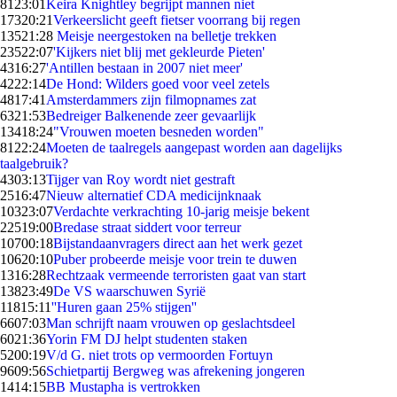
81
23:01
Keira Knightley begrijpt mannen niet
173
20:21
Verkeerslicht geeft fietser voorrang bij regen
135
21:28
Meisje neergestoken na belletje trekken
235
22:07
'Kijkers niet blij met gekleurde Pieten'
43
16:27
'Antillen bestaan in 2007 niet meer'
42
22:14
De Hond: Wilders goed voor veel zetels
48
17:41
Amsterdammers zijn filmopnames zat
63
21:53
Bedreiger Balkenende zeer gevaarlijk
134
18:24
"Vrouwen moeten besneden worden"
81
22:24
Moeten de taalregels aangepast worden aan dagelijks
taalgebruik?
43
03:13
Tijger van Roy wordt niet gestraft
25
16:47
Nieuw alternatief CDA medicijnknaak
103
23:07
Verdachte verkrachting 10-jarig meisje bekent
225
19:00
Bredase straat siddert voor terreur
107
00:18
Bijstandaanvragers direct aan het werk gezet
106
20:10
Puber probeerde meisje voor trein te duwen
13
16:28
Rechtzaak vermeende terroristen gaat van start
138
23:49
De VS waarschuwen Syrië
118
15:11
''Huren gaan 25% stijgen''
66
07:03
Man schrijft naam vrouwen op geslachtsdeel
60
21:36
Yorin FM DJ helpt studenten staken
52
00:19
V/d G. niet trots op vermoorden Fortuyn
96
09:56
Schietpartij Bergweg was afrekening jongeren
14
14:15
BB Mustapha is vertrokken