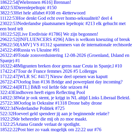
186
22:54
[Wielrennen #616] Brennan!
40
22:53
Dierenlepeltopic #150
38
22:53
Het hele alfabet #108 en 4letterwoord
111
22:53
Hoe denkt God echt over homo-seksualiteit? deel 4
230
22:53
Nederlandse plaatsnamen lepeltopic #213 elk gehucht met
een bord telt
181
22:52
[Live Eredivisie #1786] We zijn begonnen!
296
22:52
[INFLUENCERS #296] Alles is welkom kneuzing of breuk
296
22:50
[AMV] VS #1312 spammers van de internationale rechtsorde
245
22:49
Russia vs Ukraine #91
263
22:49
Totale zonsverduistering 12-08-2026 (Groenland, IJsland en
Spanje) #1
163
22:48
Migranten breken door grens naar Ceuta in Spanje,l #10
174
22:47
Tour de France femmes 2026 #5 Lollergps
171
22:47
[WLR SC #417] Nieuw deel openen was kaputt
267
22:47
Oorlog Iran #136 Bridge and powerplant day incoming?
196
22:44
[RTL] B&B vol liefde 6de seizoen #4
3
22:43
Eindhoven heeft eigen Reflecting Pool
149
22:38
Wat je ook stemt, je krijgt in NL altijd Links Liberaal Beleid.
257
22:38
Oorlog in Oekraïne #1318 Drone baby drone
90
22:34
Nederlandse Politiek #725
5
22:32
Hoeveel geld spendeer jij aan je beginnende relatie?
19
22:29
de beheerder die mij oh zo moe maakt.
13
22:25
Ariana Grande verlaat de spotlight.
185
22:22
Post hier zo vaak mogelijk om 22:22 uur #76