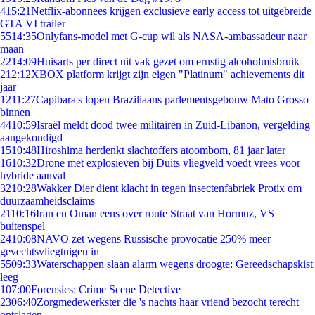
4
15:21
Netflix-abonnees krijgen exclusieve early access tot uitgebreide
GTA VI trailer
55
14:35
Onlyfans-model met G-cup wil als NASA-ambassadeur naar
maan
22
14:09
Huisarts per direct uit vak gezet om ernstig alcoholmisbruik
2
12:12
XBOX platform krijgt zijn eigen "Platinum" achievements dit
jaar
12
11:27
Capibara's lopen Braziliaans parlementsgebouw Mato Grosso
binnen
44
10:59
Israël meldt dood twee militairen in Zuid-Libanon, vergelding
aangekondigd
15
10:48
Hiroshima herdenkt slachtoffers atoombom, 81 jaar later
16
10:32
Drone met explosieven bij Duits vliegveld voedt vrees voor
hybride aanval
32
10:28
Wakker Dier dient klacht in tegen insectenfabriek Protix om
duurzaamheidsclaims
21
10:16
Iran en Oman eens over route Straat van Hormuz, VS
buitenspel
24
10:08
NAVO zet wegens Russische provocatie 250% meer
gevechtsvliegtuigen in
55
09:33
Waterschappen slaan alarm wegens droogte: Gereedschapskist
leeg
1
07:00
Forensics: Crime Scene Detective
23
06:40
Zorgmedewerkster die 's nachts haar vriend bezocht terecht
ontslagen