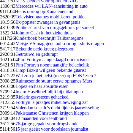
44
17:51
MTV beboet voor optreden Ali G.
13
00:43
Mercedes wil LAN-aansluiting in auto
91
11:04
Het is oorlog op Kanaleneiland
26
20:39
Televisieopnames mobiliseren politie
10
15:56
Ex-popster zwanger in gevangenis
48
10:39
Politie schrikt van drugsgebruik personeel
15
22:34
Johnny Cash in het ziekenhuis
11
17:26
Kinderboek beschrijft Talibanregime
60
14:42
Meisje VS mag geen anti-oorlog t-shirts dragen
54
17:17
Bekende pedo kreeg pleegzoon
29
20:01
Getrouwd en gedumpt
102
15:04
Pim Fortuyn aangeklaagd om racisme
94
21:51
Pim Fortuyn noemt aangifte belachelijk
43
18:16
Limp Bizkit wil geen bekende gitarist
45
15:22
Wat zou je het liefst (meer) op FOK! zien ?
30
08:25
Ruimtesonde stuurt eerste opnames Mars
49
16:00
Lopez en haar absurde eisen
57
09:14
Imam Haselhoef blijft bij uitlatingen
32
19:35
Rioleringssysteem gehacked
71
23:55
Fortuyn is praatjes milieubeweging zat
27
19:54
Volendamse cafe's dicht tijdens jaarwisseling
30
09:14
Pakistaanse Christenen krijgen klappen
34
00:04
12 maanden voor tentbrand
36
12:56
76-jarige gepakt voor drugshandel
51
14:56
15 jaar geëist voor doodslaan journalist