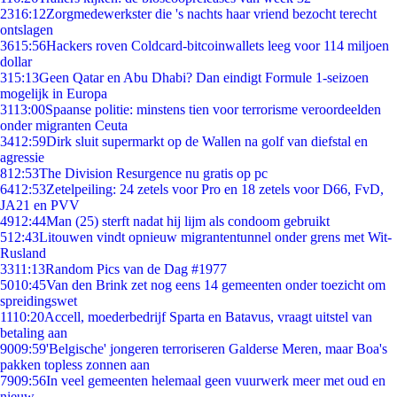
23
16:12
Zorgmedewerkster die 's nachts haar vriend bezocht terecht
ontslagen
36
15:56
Hackers roven Coldcard-bitcoinwallets leeg voor 114 miljoen
dollar
3
15:13
Geen Qatar en Abu Dhabi? Dan eindigt Formule 1-seizoen
mogelijk in Europa
31
13:00
Spaanse politie: minstens tien voor terrorisme veroordeelden
onder migranten Ceuta
34
12:59
Dirk sluit supermarkt op de Wallen na golf van diefstal en
agressie
8
12:53
The Division Resurgence nu gratis op pc
64
12:53
Zetelpeiling: 24 zetels voor Pro en 18 zetels voor D66, FvD,
JA21 en PVV
49
12:44
Man (25) sterft nadat hij lijm als condoom gebruikt
5
12:43
Litouwen vindt opnieuw migrantentunnel onder grens met Wit-
Rusland
33
11:13
Random Pics van de Dag #1977
50
10:45
Van den Brink zet nog eens 14 gemeenten onder toezicht om
spreidingswet
11
10:20
Accell, moederbedrijf Sparta en Batavus, vraagt uitstel van
betaling aan
90
09:59
'Belgische' jongeren terroriseren Galderse Meren, maar Boa's
pakken topless zonnen aan
79
09:56
In veel gemeenten helemaal geen vuurwerk meer met oud en
nieuw