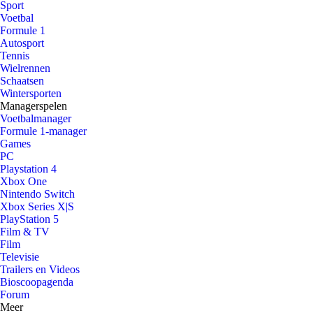
Sport
Voetbal
Formule 1
Autosport
Tennis
Wielrennen
Schaatsen
Wintersporten
Managerspelen
Voetbalmanager
Formule 1-manager
Games
PC
Playstation 4
Xbox One
Nintendo Switch
Xbox Series X|S
PlayStation 5
Film & TV
Film
Televisie
Trailers en Videos
Bioscoopagenda
Forum
Meer