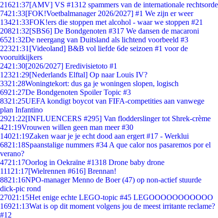
216
21:37
[AMV] VS #1312 spammers van de internationale rechtsorde
74
21:33
[FOK!Voetbalmanager 2026/2027] #1 We zijn er weer
134
21:33
FOK!ers die stoppen met alcohol - waar we stoppen #21
208
21:32
[SBS6] De Bondgenoten #317 We dansen de macaroni
65
21:32
De neergang van Duitsland als lichtend voorbeeld #3
223
21:31
[Videoland] B&B vol liefde 6de seizoen #1 voor de
vooruitkijkers
24
21:30
[2026/2027] Eredivisietoto #1
123
21:29
[Nederlands Elftal] Op naar Louis IV?
33
21:28
Woningtekort: dus ga je woningen slopen, logisch
69
21:27
De Bondgenoten Spoiler Topic #3
83
21:25
UEFA kondigt boycot van FIFA-competities aan vanwege
plan Infantino
29
21:22
[INFLUENCERS #295] Van flodderslinger tot Shrek-crème
4
21:19
Vrouwen willen geen man meer #30
140
21:19
Zaken waar je je echt dood aan ergert #17 - Werklui
68
21:18
Spaanstalige nummers #34 A que calor nos pasaremos por el
verano?
47
21:17
Oorlog in Oekraïne #1318 Drone baby drone
111
21:17
[Wielrennen #616] Brennan!
88
21:16
NPO-manager Menno de Boer (47) op non-actief stuurde
dick-pic rond
270
21:15
Het enige echte LEGO-topic #45 LEGOOOOOOOOOOO
169
21:13
Wat is op dit moment volgens jou de meest irritante reclame?
#12