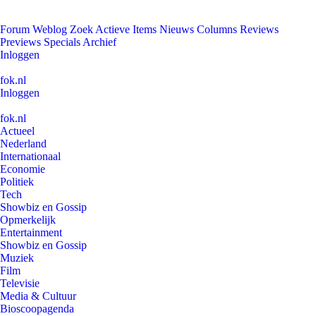
Forum
Weblog
Zoek
Actieve Items
Nieuws
Columns
Reviews
Previews
Specials
Archief
Inloggen
fok.nl
Inloggen
fok.nl
Actueel
Nederland
Internationaal
Economie
Politiek
Tech
Showbiz en Gossip
Opmerkelijk
Entertainment
Showbiz en Gossip
Muziek
Film
Televisie
Media & Cultuur
Bioscoopagenda