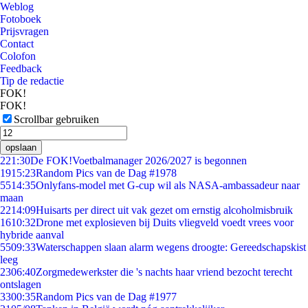
Weblog
Fotoboek
Prijsvragen
Contact
Colofon
Feedback
Tip de redactie
FOK!
FOK!
Scrollbar gebruiken
opslaan
2
21:30
De FOK!Voetbalmanager 2026/2027 is begonnen
19
15:23
Random Pics van de Dag #1978
55
14:35
Onlyfans-model met G-cup wil als NASA-ambassadeur naar
maan
22
14:09
Huisarts per direct uit vak gezet om ernstig alcoholmisbruik
16
10:32
Drone met explosieven bij Duits vliegveld voedt vrees voor
hybride aanval
55
09:33
Waterschappen slaan alarm wegens droogte: Gereedschapskist
leeg
23
06:40
Zorgmedewerkster die 's nachts haar vriend bezocht terecht
ontslagen
33
00:35
Random Pics van de Dag #1977