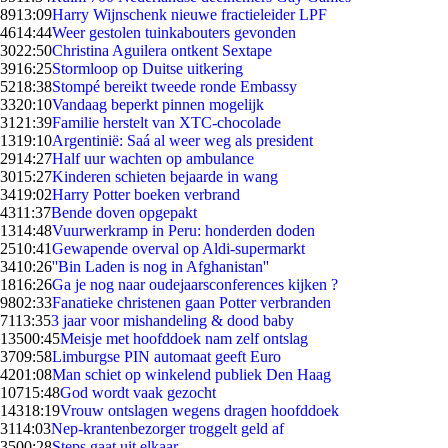
89
13:09
Harry Wijnschenk nieuwe fractieleider LPF
46
14:44
Weer gestolen tuinkabouters gevonden
30
22:50
Christina Aguilera ontkent Sextape
39
16:25
Stormloop op Duitse uitkering
52
18:38
Stompé bereikt tweede ronde Embassy
33
20:10
Vandaag beperkt pinnen mogelijk
31
21:39
Familie herstelt van XTC-chocolade
13
19:10
Argentinië: Saá al weer weg als president
29
14:27
Half uur wachten op ambulance
30
15:27
Kinderen schieten bejaarde in wang
34
19:02
Harry Potter boeken verbrand
43
11:37
Bende doven opgepakt
13
14:48
Vuurwerkramp in Peru: honderden doden
25
10:41
Gewapende overval op Aldi-supermarkt
34
10:26
''Bin Laden is nog in Afghanistan''
18
16:26
Ga je nog naar oudejaarsconferences kijken ?
98
02:33
Fanatieke christenen gaan Potter verbranden
71
13:35
3 jaar voor mishandeling & dood baby
135
00:45
Meisje met hoofddoek nam zelf ontslag
37
09:58
Limburgse PIN automaat geeft Euro
42
01:08
Man schiet op winkelend publiek Den Haag
107
15:48
God wordt vaak gezocht
143
18:19
Vrouw ontslagen wegens dragen hoofddoek
31
14:03
Nep-krantenbezorger troggelt geld af
35
00:28
Steps gaat uit elkaar