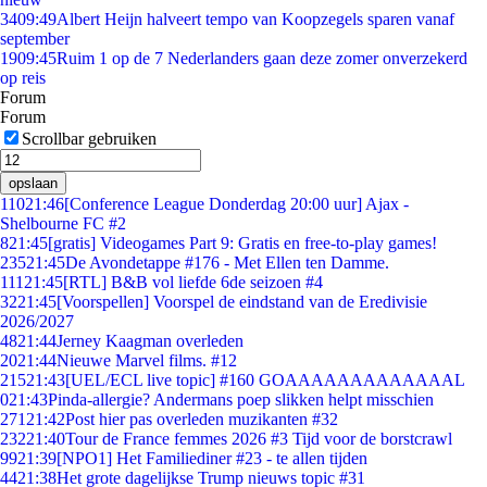
34
09:49
Albert Heijn halveert tempo van Koopzegels sparen vanaf
september
19
09:45
Ruim 1 op de 7 Nederlanders gaan deze zomer onverzekerd
op reis
Forum
Forum
Scrollbar gebruiken
opslaan
110
21:46
[Conference League Donderdag 20:00 uur] Ajax -
Shelbourne FC #2
8
21:45
[gratis] Videogames Part 9: Gratis en free-to-play games!
235
21:45
De Avondetappe #176 - Met Ellen ten Damme.
111
21:45
[RTL] B&B vol liefde 6de seizoen #4
32
21:45
[Voorspellen] Voorspel de eindstand van de Eredivisie
2026/2027
48
21:44
Jerney Kaagman overleden
20
21:44
Nieuwe Marvel films. #12
215
21:43
[UEL/ECL live topic] #160 GOAAAAAAAAAAAAAL
0
21:43
Pinda-allergie? Andermans poep slikken helpt misschien
271
21:42
Post hier pas overleden muzikanten #32
232
21:40
Tour de France femmes 2026 #3 Tijd voor de borstcrawl
99
21:39
[NPO1] Het Familiediner #23 - te allen tijden
44
21:38
Het grote dagelijkse Trump nieuws topic #31