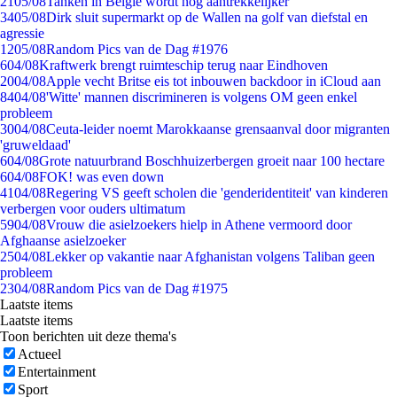
21
05/08
Tanken in België wordt nóg aantrekkelijker
34
05/08
Dirk sluit supermarkt op de Wallen na golf van diefstal en
agressie
12
05/08
Random Pics van de Dag #1976
6
04/08
Kraftwerk brengt ruimteschip terug naar Eindhoven
20
04/08
Apple vecht Britse eis tot inbouwen backdoor in iCloud aan
84
04/08
'Witte' mannen discrimineren is volgens OM geen enkel
probleem
30
04/08
Ceuta-leider noemt Marokkaanse grensaanval door migranten
'gruweldaad'
6
04/08
Grote natuurbrand Boschhuizerbergen groeit naar 100 hectare
6
04/08
FOK! was even down
41
04/08
Regering VS geeft scholen die 'genderidentiteit' van kinderen
verbergen voor ouders ultimatum
59
04/08
Vrouw die asielzoekers hielp in Athene vermoord door
Afghaanse asielzoeker
25
04/08
Lekker op vakantie naar Afghanistan volgens Taliban geen
probleem
23
04/08
Random Pics van de Dag #1975
Laatste items
Laatste items
Toon berichten uit deze thema's
Actueel
Entertainment
Sport