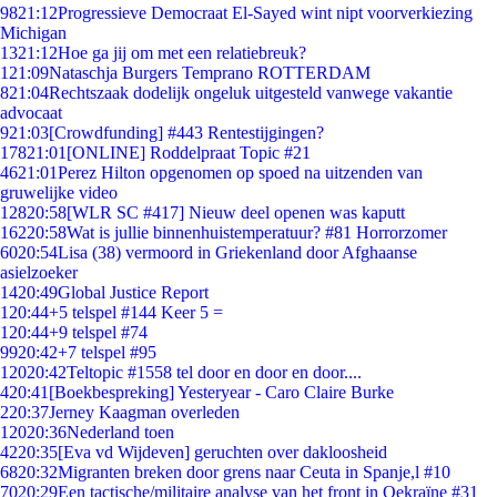
98
21:12
Progressieve Democraat El-Sayed wint nipt voorverkiezing
Michigan
13
21:12
Hoe ga jij om met een relatiebreuk?
1
21:09
Nataschja Burgers Temprano ROTTERDAM
8
21:04
Rechtszaak dodelijk ongeluk uitgesteld vanwege vakantie
advocaat
9
21:03
[Crowdfunding] #443 Rentestijgingen?
178
21:01
[ONLINE] Roddelpraat Topic #21
46
21:01
Perez Hilton opgenomen op spoed na uitzenden van
gruwelijke video
128
20:58
[WLR SC #417] Nieuw deel openen was kaputt
162
20:58
Wat is jullie binnenhuistemperatuur? #81 Horrorzomer
60
20:54
Lisa (38) vermoord in Griekenland door Afghaanse
asielzoeker
14
20:49
Global Justice Report
1
20:44
+5 telspel #144 Keer 5 =
1
20:44
+9 telspel #74
99
20:42
+7 telspel #95
120
20:42
Teltopic #1558 tel door en door en door....
4
20:41
[Boekbespreking] Yesteryear - Caro Claire Burke
2
20:37
Jerney Kaagman overleden
120
20:36
Nederland toen
42
20:35
[Eva vd Wijdeven] geruchten over dakloosheid
68
20:32
Migranten breken door grens naar Ceuta in Spanje,l #10
70
20:29
Een tactische/militaire analyse van het front in Oekraïne #31