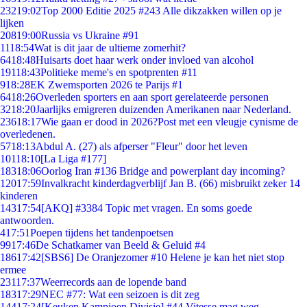
232
19:02
Top 2000 Editie 2025 #243 Alle dikzakken willen op je
lijken
208
19:00
Russia vs Ukraine #91
11
18:54
Wat is dit jaar de ultieme zomerhit?
64
18:48
Huisarts doet haar werk onder invloed van alcohol
191
18:43
Politieke meme's en spotprenten #11
9
18:28
EK Zwemsporten 2026 te Parijs #1
64
18:26
Overleden sporters en aan sport gerelateerde personen
32
18:20
Jaarlijks emigreren duizenden Amerikanen naar Nederland.
236
18:17
Wie gaan er dood in 2026?Post met een vleugje cynisme de
overledenen.
57
18:13
Abdul A. (27) als afperser "Fleur" door het leven
101
18:10
[La Liga #177]
183
18:06
Oorlog Iran #136 Bridge and powerplant day incoming?
120
17:59
Invalkracht kinderdagverblijf Jan B. (66) misbruikt zeker 14
kinderen
143
17:54
[AKQ] #3384 Topic met vragen. En soms goede
antwoorden.
4
17:51
Poepen tijdens het tandenpoetsen
99
17:46
De Schatkamer van Beeld & Geluid #4
186
17:42
[SBS6] De Oranjezomer #10 Helene je kan het niet stop
ermee
231
17:37
Weerrecords aan de lopende band
183
17:29
NEC #77: Wat een seizoen is dit zeg
144
17:24
[Keuken Kampioen Divisie] #44 Vitesse mag weg