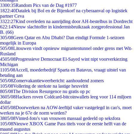
33
00:35
Random Pics van de Dag #1977
18
22:40
Datalek bij Bol en de Bijenkorf na cyberaanval op logistiek
partner Ceva
33
22:27
Kind overleden na aanrijding door AH-bestelbus in Dordrecht
6
22:14
Nieuw slachtoffer in kindermisbruikzaak zorgprofessional Jan
B. (66)
3
05/08
Geen Qatar en Abu Dhabi? Dan eindigt Formule 1-seizoen
mogelijk in Europa
5
05/08
Litouwen vindt opnieuw migrantentunnel onder grens met Wit-
Rusland
45
05/08
Progressieve Democraat El-Sayed wint nipt voorverkiezing
Michigan
11
05/08
Accell, moederbedrijf Sparta en Batavus, vraagt uitstel van
betaling aan
5
05/08
Zomervakantieweerbericht: aanhoudend zomers
1
05/08
Vollering de sterkste na lastige heuvelrit
8
05/08
The Division Resurgence nu gratis op pc
36
05/08
Hackers roven Coldcard-bitcoinwallets leeg voor 114 miljoen
dollar
45
05/08
Doorwerken na AOW-leeftijd vaker vastgelegd in cao's, moet
werken na je 67e de norm worden?
38
05/08
Vinted-foto's van vrouwen massaal gedeeld op seksfora
1
05/08
Nieuwe XBOX Game Pass titels voor de eerste helft van de
maand augustus