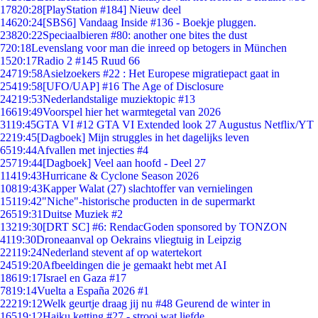
178
20:28
[PlayStation #184] Nieuw deel
146
20:24
[SBS6] Vandaag Inside #136 - Boekje pluggen.
238
20:22
Speciaalbieren #80: another one bites the dust
7
20:18
Levenslang voor man die inreed op betogers in München
15
20:17
Radio 2 #145 Ruud 66
247
19:58
Asielzoekers #22 : Het Europese migratiepact gaat in
254
19:58
[UFO/UAP] #16 The Age of Disclosure
242
19:53
Nederlandstalige muziektopic #13
166
19:49
Voorspel hier het warmtegetal van 2026
31
19:45
GTA VI #12 GTA VI Extended look 27 Augustus Netflix/YT
22
19:45
[Dagboek] Mijn struggles in het dagelijks leven
65
19:44
Afvallen met injecties #4
257
19:44
[Dagboek] Veel aan hoofd - Deel 27
114
19:43
Hurricane & Cyclone Season 2026
108
19:43
Kapper Walat (27) slachtoffer van vernielingen
151
19:42
"Niche"-historische producten in de supermarkt
265
19:31
Duitse Muziek #2
132
19:30
[DRT SC] #6: RendacGoden sponsored by TONZON
41
19:30
Droneaanval op Oekrains vliegtuig in Leipzig
221
19:24
Nederland stevent af op watertekort
245
19:20
Afbeeldingen die je gemaakt hebt met AI
186
19:17
Israel en Gaza #17
78
19:14
Vuelta a España 2026 #1
222
19:12
Welk geurtje draag jij nu #48 Geurend de winter in
165
19:12
Haiku ketting #27 - strooi wat liefde