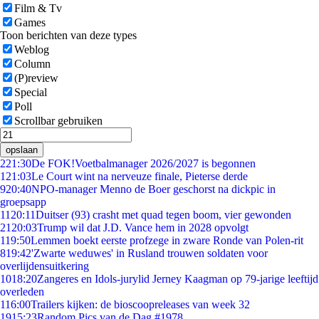
Film & Tv
Games
Toon berichten van deze types
Weblog
Column
(P)review
Special
Poll
Scrollbar gebruiken
opslaan
2
21:30
De FOK!Voetbalmanager 2026/2027 is begonnen
1
21:03
Le Court wint na nerveuze finale, Pieterse derde
9
20:40
NPO-manager Menno de Boer geschorst na dickpic in
groepsapp
11
20:11
Duitser (93) crasht met quad tegen boom, vier gewonden
21
20:03
Trump wil dat J.D. Vance hem in 2028 opvolgt
1
19:50
Lemmen boekt eerste profzege in zware Ronde van Polen-rit
8
19:42
'Zwarte weduwes' in Rusland trouwen soldaten voor
overlijdensuitkering
10
18:20
Zangeres en Idols-jurylid Jerney Kaagman op 79-jarige leeftijd
overleden
1
16:00
Trailers kijken: de bioscoopreleases van week 32
19
15:23
Random Pics van de Dag #1978