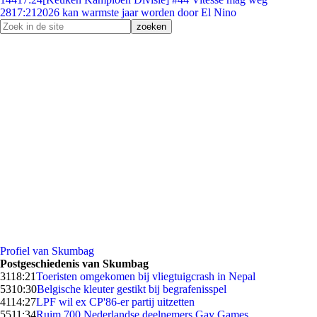
28
17:21
2026 kan warmste jaar worden door El Nino
Profiel van Skumbag
Postgeschiedenis van Skumbag
31
18:21
Toeristen omgekomen bij vliegtuigcrash in Nepal
53
10:30
Belgische kleuter gestikt bij begrafenisspel
41
14:27
LPF wil ex CP'86-er partij uitzetten
55
11:34
Ruim 700 Nederlandse deelnemers Gay Games