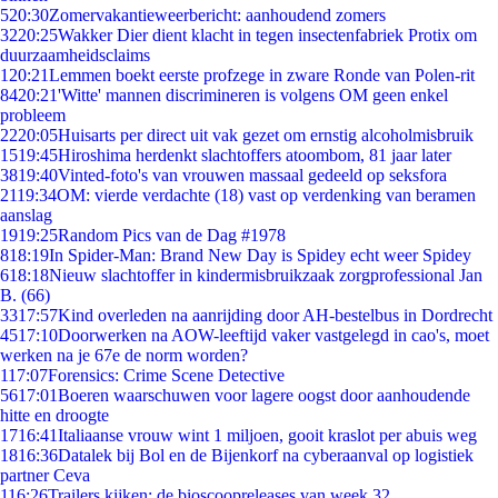
5
20:30
Zomervakantieweerbericht: aanhoudend zomers
32
20:25
Wakker Dier dient klacht in tegen insectenfabriek Protix om
duurzaamheidsclaims
1
20:21
Lemmen boekt eerste profzege in zware Ronde van Polen-rit
84
20:21
'Witte' mannen discrimineren is volgens OM geen enkel
probleem
22
20:05
Huisarts per direct uit vak gezet om ernstig alcoholmisbruik
15
19:45
Hiroshima herdenkt slachtoffers atoombom, 81 jaar later
38
19:40
Vinted-foto's van vrouwen massaal gedeeld op seksfora
21
19:34
OM: vierde verdachte (18) vast op verdenking van beramen
aanslag
19
19:25
Random Pics van de Dag #1978
8
18:19
In Spider-Man: Brand New Day is Spidey echt weer Spidey
6
18:18
Nieuw slachtoffer in kindermisbruikzaak zorgprofessional Jan
B. (66)
33
17:57
Kind overleden na aanrijding door AH-bestelbus in Dordrecht
45
17:10
Doorwerken na AOW-leeftijd vaker vastgelegd in cao's, moet
werken na je 67e de norm worden?
1
17:07
Forensics: Crime Scene Detective
56
17:01
Boeren waarschuwen voor lagere oogst door aanhoudende
hitte en droogte
17
16:41
Italiaanse vrouw wint 1 miljoen, gooit kraslot per abuis weg
18
16:36
Datalek bij Bol en de Bijenkorf na cyberaanval op logistiek
partner Ceva
1
16:26
Trailers kijken: de bioscoopreleases van week 32