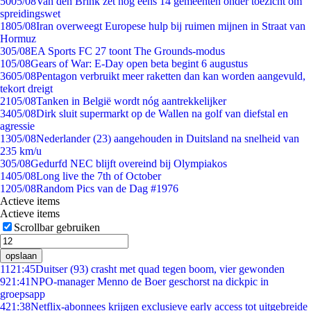
50
05/08
Van den Brink zet nog eens 14 gemeenten onder toezicht om
spreidingswet
18
05/08
Iran overweegt Europese hulp bij ruimen mijnen in Straat van
Hormuz
3
05/08
EA Sports FC 27 toont The Grounds-modus
1
05/08
Gears of War: E-Day open beta begint 6 augustus
36
05/08
Pentagon verbruikt meer raketten dan kan worden aangevuld,
tekort dreigt
21
05/08
Tanken in België wordt nóg aantrekkelijker
34
05/08
Dirk sluit supermarkt op de Wallen na golf van diefstal en
agressie
13
05/08
Nederlander (23) aangehouden in Duitsland na snelheid van
235 km/u
3
05/08
Gedurfd NEC blijft overeind bij Olympiakos
14
05/08
Long live the 7th of October
12
05/08
Random Pics van de Dag #1976
Actieve items
Actieve items
Scrollbar gebruiken
opslaan
11
21:45
Duitser (93) crasht met quad tegen boom, vier gewonden
9
21:41
NPO-manager Menno de Boer geschorst na dickpic in
groepsapp
4
21:38
Netflix-abonnees krijgen exclusieve early access tot uitgebreide