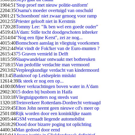
19
04:51
'Stop proef met nieuw politie-uniform'
22
04:35
Osama's moeder overtuigd van onschuld
20
01:21
'Schoenbom' niet zwaar genoeg voor ramp
20
12:55
Priester gelooft niet in Kerstmis
17
20:28
Tommy Lee: "Ik ben wel een goede ouder"
45
19:43
A'dam: Stille tocht doodgeschoten inbreker
25
14:04
"Nog een fijne Kerst", zei ze nog...
40
15:40
Bomschoen aanslag in vliegtuig voorkomen
29
12:44
Wat vindt de Fok!ker van de Euro-munten ?
26
15:43
75 Graven vernield in Delft
18
15:59
Slaapwandelaar ontwaakt met botbreuken
27
18:15
Van pedofilie verdachte man vermoord
29
13:02
Verpleegkundige verdacht van kindermoord
8
13:45
Bankroof op Leidseplein mislukt
126
14:39
Ik steek er nog een op...
41
00:00
Meer verkrachtingen boven water in A'dam
29
02:30
15 doden bij busbom in Haifa
13
10:18
Vliegtuigspotters nog steeds vast
13
20:18
Treinverkeer Rotterdam-Dordrecht vertraagd
22
19:45
Elton John neemt geen nieuwe cd's meer op
25
01:08
Rijk worden door een koninklijke naam
20
05:44
GSM verraadt liegende automobilist
26
18:29
Dood door bizarre poging tot oplichting
44
00:34
Man gedood door eend