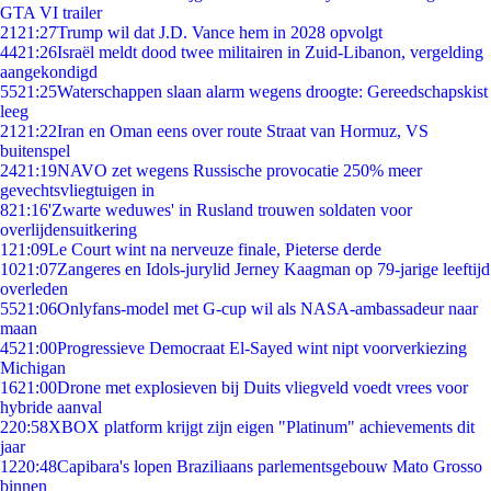
GTA VI trailer
21
21:27
Trump wil dat J.D. Vance hem in 2028 opvolgt
44
21:26
Israël meldt dood twee militairen in Zuid-Libanon, vergelding
aangekondigd
55
21:25
Waterschappen slaan alarm wegens droogte: Gereedschapskist
leeg
21
21:22
Iran en Oman eens over route Straat van Hormuz, VS
buitenspel
24
21:19
NAVO zet wegens Russische provocatie 250% meer
gevechtsvliegtuigen in
8
21:16
'Zwarte weduwes' in Rusland trouwen soldaten voor
overlijdensuitkering
1
21:09
Le Court wint na nerveuze finale, Pieterse derde
10
21:07
Zangeres en Idols-jurylid Jerney Kaagman op 79-jarige leeftijd
overleden
55
21:06
Onlyfans-model met G-cup wil als NASA-ambassadeur naar
maan
45
21:00
Progressieve Democraat El-Sayed wint nipt voorverkiezing
Michigan
16
21:00
Drone met explosieven bij Duits vliegveld voedt vrees voor
hybride aanval
2
20:58
XBOX platform krijgt zijn eigen "Platinum" achievements dit
jaar
12
20:48
Capibara's lopen Braziliaans parlementsgebouw Mato Grosso
binnen