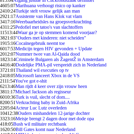
8
15:04
Afgang justitie in Clickfondszaak definitief
46
05:07
Marihuana verhoogt risico op kanker
24
10:24
Turkije stelt vrouw gelijk aan man
29
21:17
Assistente van Hans Klok vat vlam
34
17:16
Weerbaarheidsles na groepsverkrachting
43
11:25
Pedofiel met tatoo's van slachtoffers
115
13:44
Waar ga je op stemmen komend voorjaar?
38
21:03
"Ouders met kinderen: niet scheiden"
19
15:16
Cocaïnegebruik neemt toe
60
17:53
Medicijn tegen HIV gevonden + Update
20
12:07
Nummer twee van Al-Qaida dood
18
23:14
Criminele Bulgaren als ŽagentŽ in Amsterdam
44
16:40
Dodelijke PMA-pil verspreidt zich in Nederland
37
21:01
Thailand wil executies op tv
24
18:05
Microsoft lanceert Xbox in de VS
21
11:54
You've got e-shit
62
13:46
Man rijdt 4 keer over zijn vrouw heen
38
11:17
Michael Jackson als regisseur
60
10:36
Turk is vuil, slecht of dom....
82
00:51
Verkrachting baby in Zuid-Afrika
22
05:04
Acteur Luc Lutz overleden
104
12:38
Ouders mishandelen 12-jarige dochter
33
23:16
Meisje brengt 2 dagen door met dode opa
4
18:05
Bush wil militaire rechtbank
16
20:50
Bill Gates komt naar Nederland