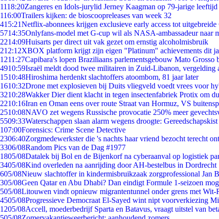
11
18:20
Zangeres en Idols-jurylid Jerney Kaagman op 79-jarige leeftijd
1
16:00
Trailers kijken: de bioscoopreleases van week 32
4
15:21
Netflix-abonnees krijgen exclusieve early access tot uitgebreide
57
14:35
Onlyfans-model met G-cup wil als NASA-ambassadeur naar 
22
14:09
Huisarts per direct uit vak gezet om ernstig alcoholmisbruik
2
12:12
XBOX platform krijgt zijn eigen "Platinum" achievements dit ja
12
11:27
Capibara's lopen Braziliaans parlementsgebouw Mato Grosso 
49
10:59
Israël meldt dood twee militairen in Zuid-Libanon, vergeldin
15
10:48
Hiroshima herdenkt slachtoffers atoombom, 81 jaar later
16
10:32
Drone met explosieven bij Duits vliegveld voedt vrees voor hy
32
10:28
Wakker Dier dient klacht in tegen insectenfabriek Protix om 
22
10:16
Iran en Oman eens over route Straat van Hormuz, VS buitensp
25
10:08
NAVO zet wegens Russische provocatie 250% meer gevechtsvl
55
09:33
Waterschappen slaan alarm wegens droogte: Gereedschapskist
1
07:00
Forensics: Crime Scene Detective
23
06:40
Zorgmedewerkster die 's nachts haar vriend bezocht terecht on
33
06/08
Random Pics van de Dag #1977
18
05/08
Datalek bij Bol en de Bijenkorf na cyberaanval op logistiek pa
34
05/08
Kind overleden na aanrijding door AH-bestelbus in Dordrecht
6
05/08
Nieuw slachtoffer in kindermisbruikzaak zorgprofessional Jan B
3
05/08
Geen Qatar en Abu Dhabi? Dan eindigt Formule 1-seizoen moge
5
05/08
Litouwen vindt opnieuw migrantentunnel onder grens met Wit-
45
05/08
Progressieve Democraat El-Sayed wint nipt voorverkiezing M
12
05/08
Accell, moederbedrijf Sparta en Batavus, vraagt uitstel van bet
5
05/08
Zomervakantieweerbericht: aanhoudend zomers