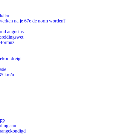
ollar
 werken na je 67e de norm worden?
and augustus
preidingswet
n Hormuz
ekort dreigt
ssie
235 km/u
app
aling aan
g aangekondigd