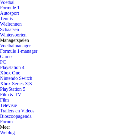
Voetbal
Formule 1
Autosport
Tennis
Wielrennen
Schaatsen
Wintersporten
Managerspelen
Voetbalmanager
Formule 1-manager
Games
PC
Playstation 4
Xbox One
Nintendo Switch
Xbox Series X|S
PlayStation 5
Film & TV
Film
Televisie
Trailers en Videos
Bioscoopagenda
Forum
Meer
Weblog