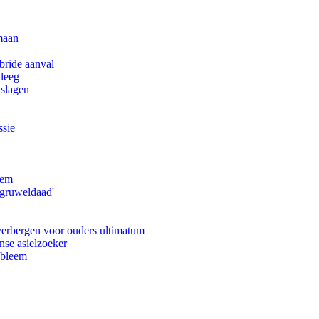
maan
bride aanval
 leeg
tslagen
ssie
eem
'gruweldaad'
 verbergen voor ouders ultimatum
nse asielzoeker
obleem