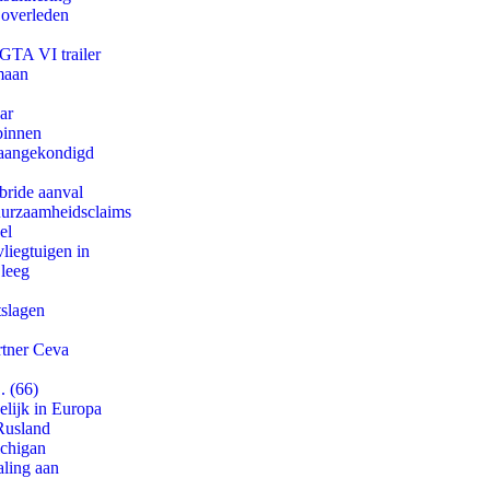
 overleden
 GTA VI trailer
maan
ar
binnen
g aangekondigd
bride aanval
duurzaamheidsclaims
el
iegtuigen in
 leeg
tslagen
rtner Ceva
. (66)
lijk in Europa
Rusland
ichigan
aling aan