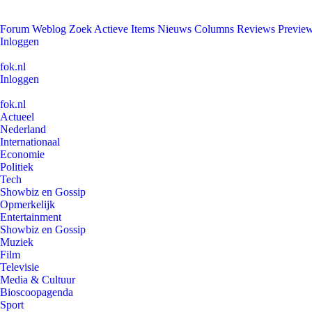
Forum
Weblog
Zoek
Actieve Items
Nieuws
Columns
Reviews
Previe
Inloggen
fok.nl
Inloggen
fok.nl
Actueel
Nederland
Internationaal
Economie
Politiek
Tech
Showbiz en Gossip
Opmerkelijk
Entertainment
Showbiz en Gossip
Muziek
Film
Televisie
Media & Cultuur
Bioscoopagenda
Sport