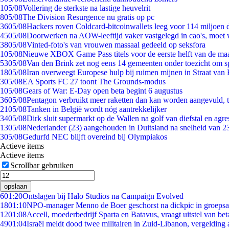
1
05/08
Vollering de sterkste na lastige heuvelrit
8
05/08
The Division Resurgence nu gratis op pc
36
05/08
Hackers roven Coldcard-bitcoinwallets leeg voor 114 miljoen d
45
05/08
Doorwerken na AOW-leeftijd vaker vastgelegd in cao's, moet
38
05/08
Vinted-foto's van vrouwen massaal gedeeld op seksfora
1
05/08
Nieuwe XBOX Game Pass titels voor de eerste helft van de ma
53
05/08
Van den Brink zet nog eens 14 gemeenten onder toezicht om s
18
05/08
Iran overweegt Europese hulp bij ruimen mijnen in Straat va
3
05/08
EA Sports FC 27 toont The Grounds-modus
1
05/08
Gears of War: E-Day open beta begint 6 augustus
36
05/08
Pentagon verbruikt meer raketten dan kan worden aangevuld, t
21
05/08
Tanken in België wordt nóg aantrekkelijker
34
05/08
Dirk sluit supermarkt op de Wallen na golf van diefstal en agre
13
05/08
Nederlander (23) aangehouden in Duitsland na snelheid van 
3
05/08
Gedurfd NEC blijft overeind bij Olympiakos
Actieve items
Actieve items
Scrollbar gebruiken
opslaan
6
01:20
Ontslagen bij Halo Studios na Campaign Evolved
18
01:10
NPO-manager Menno de Boer geschorst na dickpic in groeps
12
01:08
Accell, moederbedrijf Sparta en Batavus, vraagt uitstel van bet
49
01:04
Israël meldt dood twee militairen in Zuid-Libanon, vergeldin