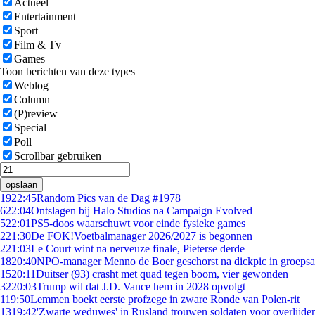
Actueel
Entertainment
Sport
Film & Tv
Games
Toon berichten van deze types
Weblog
Column
(P)review
Special
Poll
Scrollbar gebruiken
opslaan
19
22:45
Random Pics van de Dag #1978
6
22:04
Ontslagen bij Halo Studios na Campaign Evolved
5
22:01
PS5-doos waarschuwt voor einde fysieke games
2
21:30
De FOK!Voetbalmanager 2026/2027 is begonnen
2
21:03
Le Court wint na nerveuze finale, Pieterse derde
18
20:40
NPO-manager Menno de Boer geschorst na dickpic in groeps
15
20:11
Duitser (93) crasht met quad tegen boom, vier gewonden
32
20:03
Trump wil dat J.D. Vance hem in 2028 opvolgt
1
19:50
Lemmen boekt eerste profzege in zware Ronde van Polen-rit
13
19:42
'Zwarte weduwes' in Rusland trouwen soldaten voor overlijden