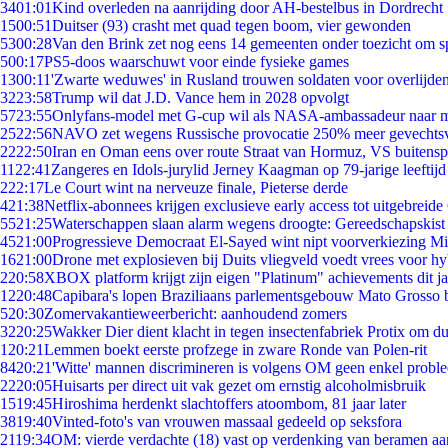
34
01:01
Kind overleden na aanrijding door AH-bestelbus in Dordrecht
15
00:51
Duitser (93) crasht met quad tegen boom, vier gewonden
53
00:28
Van den Brink zet nog eens 14 gemeenten onder toezicht om s
5
00:17
PS5-doos waarschuwt voor einde fysieke games
13
00:11
'Zwarte weduwes' in Rusland trouwen soldaten voor overlijden
32
23:58
Trump wil dat J.D. Vance hem in 2028 opvolgt
57
23:55
Onlyfans-model met G-cup wil als NASA-ambassadeur naar 
25
22:56
NAVO zet wegens Russische provocatie 250% meer gevechtsvl
22
22:50
Iran en Oman eens over route Straat van Hormuz, VS buitensp
11
22:41
Zangeres en Idols-jurylid Jerney Kaagman op 79-jarige leeftijd
2
22:17
Le Court wint na nerveuze finale, Pieterse derde
4
21:38
Netflix-abonnees krijgen exclusieve early access tot uitgebreide
55
21:25
Waterschappen slaan alarm wegens droogte: Gereedschapskist
45
21:00
Progressieve Democraat El-Sayed wint nipt voorverkiezing M
16
21:00
Drone met explosieven bij Duits vliegveld voedt vrees voor hy
2
20:58
XBOX platform krijgt zijn eigen "Platinum" achievements dit ja
12
20:48
Capibara's lopen Braziliaans parlementsgebouw Mato Grosso 
5
20:30
Zomervakantieweerbericht: aanhoudend zomers
32
20:25
Wakker Dier dient klacht in tegen insectenfabriek Protix om 
1
20:21
Lemmen boekt eerste profzege in zware Ronde van Polen-rit
84
20:21
'Witte' mannen discrimineren is volgens OM geen enkel probl
22
20:05
Huisarts per direct uit vak gezet om ernstig alcoholmisbruik
15
19:45
Hiroshima herdenkt slachtoffers atoombom, 81 jaar later
38
19:40
Vinted-foto's van vrouwen massaal gedeeld op seksfora
21
19:34
OM: vierde verdachte (18) vast op verdenking van beramen aa