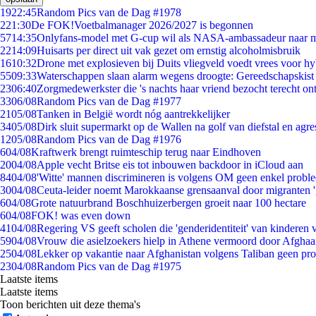
19
22:45
Random Pics van de Dag #1978
2
21:30
De FOK!Voetbalmanager 2026/2027 is begonnen
57
14:35
Onlyfans-model met G-cup wil als NASA-ambassadeur naar 
22
14:09
Huisarts per direct uit vak gezet om ernstig alcoholmisbruik
16
10:32
Drone met explosieven bij Duits vliegveld voedt vrees voor hy
55
09:33
Waterschappen slaan alarm wegens droogte: Gereedschapskist
23
06:40
Zorgmedewerkster die 's nachts haar vriend bezocht terecht on
33
06/08
Random Pics van de Dag #1977
21
05/08
Tanken in België wordt nóg aantrekkelijker
34
05/08
Dirk sluit supermarkt op de Wallen na golf van diefstal en agre
12
05/08
Random Pics van de Dag #1976
6
04/08
Kraftwerk brengt ruimteschip terug naar Eindhoven
20
04/08
Apple vecht Britse eis tot inbouwen backdoor in iCloud aan
84
04/08
'Witte' mannen discrimineren is volgens OM geen enkel probl
30
04/08
Ceuta-leider noemt Marokkaanse grensaanval door migranten 
6
04/08
Grote natuurbrand Boschhuizerbergen groeit naar 100 hectare
6
04/08
FOK! was even down
41
04/08
Regering VS geeft scholen die 'genderidentiteit' van kinderen
59
04/08
Vrouw die asielzoekers hielp in Athene vermoord door Afghaa
25
04/08
Lekker op vakantie naar Afghanistan volgens Taliban geen pr
23
04/08
Random Pics van de Dag #1975
Laatste items
Laatste items
Toon berichten uit deze thema's