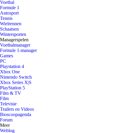
Voetbal
Formule 1
Autosport
Tennis
Wielrennen
Schaatsen
Wintersporten
Managerspelen
Voetbalmanager
Formule 1-manager
Games
PC
Playstation 4
Xbox One
Nintendo Switch
Xbox Series X|S
PlayStation 5
Film & TV
Film
Televisie
Trailers en Videos
Bioscoopagenda
Forum
Meer
Weblog