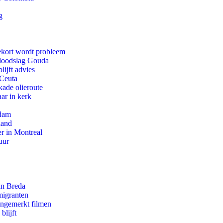
g
ekort wordt probleem
r doodslag Gouda
ijft advies
 Ceuta
kade olieroute
ar in kerk
rdam
land
r in Montreal
uur
an Breda
migranten
ongemerkt filmen
blijft