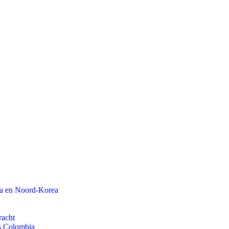
na en Noord-Korea
racht
ls Colombia