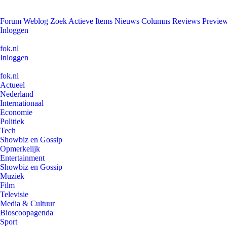
Forum
Weblog
Zoek
Actieve Items
Nieuws
Columns
Reviews
Previe
Inloggen
fok.nl
Inloggen
fok.nl
Actueel
Nederland
Internationaal
Economie
Politiek
Tech
Showbiz en Gossip
Opmerkelijk
Entertainment
Showbiz en Gossip
Muziek
Film
Televisie
Media & Cultuur
Bioscoopagenda
Sport