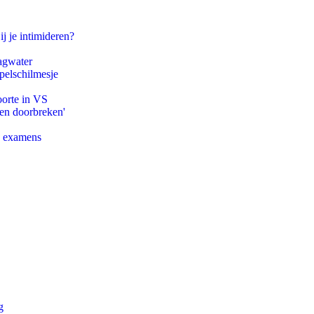
ij je intimideren?
agwater
pelschilmesje
oorte in VS
pen doorbreken'
e examens
g