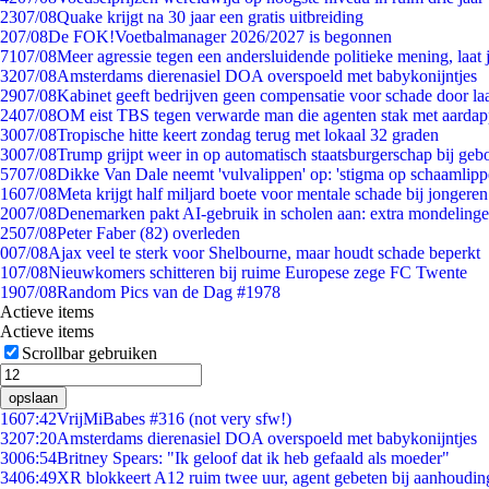
23
07/08
Quake krijgt na 30 jaar een gratis uitbreiding
2
07/08
De FOK!Voetbalmanager 2026/2027 is begonnen
71
07/08
Meer agressie tegen een andersluidende politieke mening, laat j
32
07/08
Amsterdams dierenasiel DOA overspoeld met babykonijntjes
29
07/08
Kabinet geeft bedrijven geen compensatie voor schade door la
24
07/08
OM eist TBS tegen verwarde man die agenten stak met aardap
30
07/08
Tropische hitte keert zondag terug met lokaal 32 graden
30
07/08
Trump grijpt weer in op automatisch staatsburgerschap bij geb
57
07/08
Dikke Van Dale neemt 'vulvalippen' op: 'stigma op schaamlip
16
07/08
Meta krijgt half miljard boete voor mentale schade bij jongeren
20
07/08
Denemarken pakt AI-gebruik in scholen aan: extra mondeling
25
07/08
Peter Faber (82) overleden
0
07/08
Ajax veel te sterk voor Shelbourne, maar houdt schade beperkt
1
07/08
Nieuwkomers schitteren bij ruime Europese zege FC Twente
19
07/08
Random Pics van de Dag #1978
Actieve items
Actieve items
Scrollbar gebruiken
opslaan
16
07:42
VrijMiBabes #316 (not very sfw!)
32
07:20
Amsterdams dierenasiel DOA overspoeld met babykonijntjes
30
06:54
Britney Spears: "Ik geloof dat ik heb gefaald als moeder"
34
06:49
XR blokkeert A12 ruim twee uur, agent gebeten bij aanhoudin