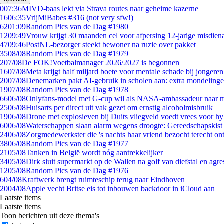
0
07:36
MIVD-baas lekt via Strava routes naar geheime kazerne
16
06:35
VrijMiBabes #316 (not very sfw!)
62
01:09
Random Pics van de Dag #1980
12
09:49
Vrouw krijgt 30 maanden cel voor afpersing 12-jarige misdiena
47
09:46
PostNL-bezorger steekt bewoner na ruzie over pakket
35
08/08
Random Pics van de Dag #1979
2
07/08
De FOK!Voetbalmanager 2026/2027 is begonnen
16
07/08
Meta krijgt half miljard boete voor mentale schade bij jongeren
20
07/08
Denemarken pakt AI-gebruik in scholen aan: extra mondeling
19
07/08
Random Pics van de Dag #1978
66
06/08
Onlyfans-model met G-cup wil als NASA-ambassadeur naar 
25
06/08
Huisarts per direct uit vak gezet om ernstig alcoholmisbruik
19
06/08
Drone met explosieven bij Duits vliegveld voedt vrees voor hy
60
06/08
Waterschappen slaan alarm wegens droogte: Gereedschapskist
24
06/08
Zorgmedewerkster die 's nachts haar vriend bezocht terecht on
38
06/08
Random Pics van de Dag #1977
21
05/08
Tanken in België wordt nóg aantrekkelijker
34
05/08
Dirk sluit supermarkt op de Wallen na golf van diefstal en agre
12
05/08
Random Pics van de Dag #1976
6
04/08
Kraftwerk brengt ruimteschip terug naar Eindhoven
20
04/08
Apple vecht Britse eis tot inbouwen backdoor in iCloud aan
Laatste items
Laatste items
Toon berichten uit deze thema's