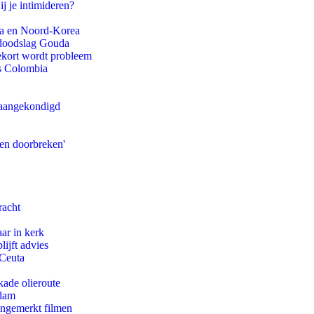
ij je intimideren?
na en Noord-Korea
r doodslag Gouda
ekort wordt probleem
ls Colombia
g aangekondigd
pen doorbreken'
racht
ar in kerk
ijft advies
 Ceuta
kade olieroute
rdam
ongemerkt filmen