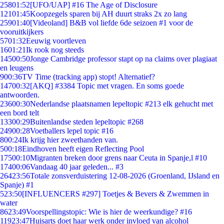
258
01:52
[UFO/UAP] #16 The Age of Disclosure
121
01:45
Koopzegels sparen bij AH duurt straks 2x zo lang
259
01:40
[Videoland] B&B vol liefde 6de seizoen #1 voor de
vooruitkijkers
57
01:32
Eeuwig voortleven
16
01:21
Ik rook nog steeds
145
00:50
Jonge Cambridge professor stapt op na claims over plagiaat
en leugens
9
00:36
TV Time (tracking app) stopt! Alternatief?
147
00:32
[AKQ] #3384 Topic met vragen. En soms goede
antwoorden.
236
00:30
Nederlandse plaatsnamen lepeltopic #213 elk gehucht met
een bord telt
133
00:29
Buitenlandse steden lepeltopic #268
249
00:28
Voetballers lepel topic #16
8
00:24
Ik krijg hier zweethanden van.
5
00:18
Eindhoven heeft eigen Reflecting Pool
175
00:10
Migranten breken door grens naar Ceuta in Spanje,l #10
174
00:06
Vandaag 40 jaar geleden... #3
264
23:56
Totale zonsverduistering 12-08-2026 (Groenland, IJsland en
Spanje) #1
5
23:50
[INFLUENCERS #297] Toetjes & Bevers & Zwemmen in
water
86
23:49
Voorspellingstopic: Wie is hier de weerkundige? #16
119
23:47
Huisarts doet haar werk onder invloed van alcohol