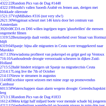
43
22:22
Random Pics van de Dag #1448
43
22:19
Houthi's vallen Saoedi-Arabië en Jemen aan, dreigen met
blokkade olieroute
15
21:37
VrijMiBabes #316 (not very sfw!)
26
21:30
Wegpiraat scheurt met 146 km/u door het centrum van
Amsterdam
39
20:08
CDA en D66 willen ingrijpen tegen 'gluurbrillen' die mensen
ongemerkt filmen
13
19:52
Benzineprijs daalt verder, onzekerheid over Straat van Hormuz
blijft
63
19:04
Spanje: bijna alle migranten in Ceuta weer teruggekeerd naar
Marokko
4
17:13
Niewiadoma profiteert van pokerspel en grijpt geel op Ventoux
7
16:10
Aanhoudende droogte veroorzaakt scheuren in dijken Zuid-
Holland
27
15:52
Italië hindert reizigers uit Spanje na migratiecrisis Ceuta
23
14:17
Long live the 7th of October
2
14:11
Nieuw te streamen in augustus
1
14:08
Excelsior opent seizoen met ruime zege op promovendus
Cambuur
60
13:58
Waterschappen slaan alarm wegens droogte: Gereedschapskist
leeg
37
13:13
Random Pics van de Dag #1833
16
12:43
Meta krijgt half miljard boete voor mentale schade bij jongeren
42
12:11
Voedselprijzen wereldwijd op hoogste niveau in ruim drie jaar