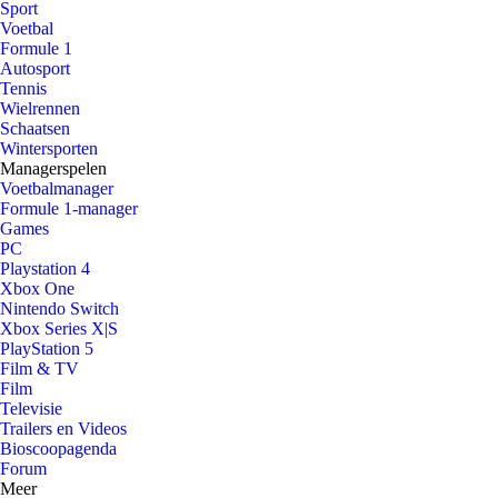
Sport
Voetbal
Formule 1
Autosport
Tennis
Wielrennen
Schaatsen
Wintersporten
Managerspelen
Voetbalmanager
Formule 1-manager
Games
PC
Playstation 4
Xbox One
Nintendo Switch
Xbox Series X|S
PlayStation 5
Film & TV
Film
Televisie
Trailers en Videos
Bioscoopagenda
Forum
Meer