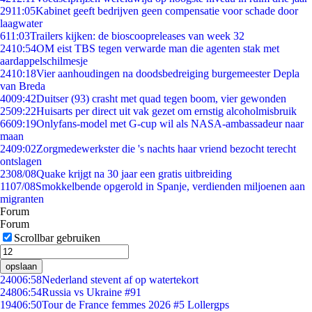
29
11:05
Kabinet geeft bedrijven geen compensatie voor schade door
laagwater
6
11:03
Trailers kijken: de bioscoopreleases van week 32
24
10:54
OM eist TBS tegen verwarde man die agenten stak met
aardappelschilmesje
24
10:18
Vier aanhoudingen na doodsbedreiging burgemeester Depla
van Breda
40
09:42
Duitser (93) crasht met quad tegen boom, vier gewonden
25
09:22
Huisarts per direct uit vak gezet om ernstig alcoholmisbruik
66
09:19
Onlyfans-model met G-cup wil als NASA-ambassadeur naar
maan
24
09:02
Zorgmedewerkster die 's nachts haar vriend bezocht terecht
ontslagen
23
08/08
Quake krijgt na 30 jaar een gratis uitbreiding
11
07/08
Smokkelbende opgerold in Spanje, verdienden miljoenen aan
migranten
Forum
Forum
Scrollbar gebruiken
opslaan
240
06:58
Nederland stevent af op watertekort
248
06:54
Russia vs Ukraine #91
194
06:50
Tour de France femmes 2026 #5 Lollergps