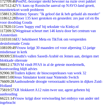
1727
09:46
PostNL-bezorger steekt bewoner na ruzie over pakket
1675
12:42
VS: kans op Russische aanval op NAVO-land groeit,
munitietekort wordt probleem
1588
13:26
Britney Spears: "Ik geloof dat ik heb gefaald als moeder"
1186
12:28
Broer 135 keer gestoken en gesneden: zes jaar cel en tbs
voor doodslag Gouda
1178
20:11
Geen 'happy end' bij seksdate via Kinky.nl
1172
09:32
Wegpiraat scheurt met 146 km/u door het centrum van
Amsterdam
1103
10:16
EU bekritiseert Meta en TikTok om verspreiden
desinformatie Ceuta
1081
09:49
Vrouw krijgt 30 maanden cel voor afpersing 12-jarige
misdienaar in kerk
993
09:53
Houthi's vallen Saoedi-Arabië en Jemen aan, dreigen met
blokkade olieroute
988
12:17
RIVM vindt PFAS in al de geteste moedermelk,
borstvoeding blijft advies
929
06:30
Trailers kijken: de bioscoopreleases van week 32
888
15:00
Jesus Simulator komt naar Nintendo Switch
766
09:28
Aanhoudende droogte veroorzaakt scheuren in dijken Zuid-
Holland
758
19:57
XR blokkeert A12 ruim twee uur, agent gebeten bij
aanhouding
662
21:14
Vrouw krijgt door verwisseling het embryo van ander stel
ingebracht