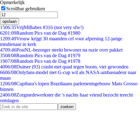
Opmerkelijk
Scrollbar gebruiken
opslaan
15
06:35
VrijMiBabes #316 (not very sfw!)
62
01:09
Random Pics van de Dag #1980
12
09:49
Vrouw krijgt 30 maanden cel voor afpersing 12-jarige
misdienaar in kerk
47
09:46
PostNL-bezorger steekt bewoner na ruzie over pakket
35
08/08
Random Pics van de Dag #1979
19
07/08
Random Pics van de Dag #1978
40
06/08
Duitser (93) crasht met quad tegen boom, vier gewonden
66
06/08
Onlyfans-model met G-cup wil als NASA-ambassadeur naar
maan
12
06/08
Capibara's lopen Braziliaans parlementsgebouw Mato Grosso
binnen
24
06/08
Zorgmedewerkster die 's nachts haar vriend bezocht terecht
ontslagen