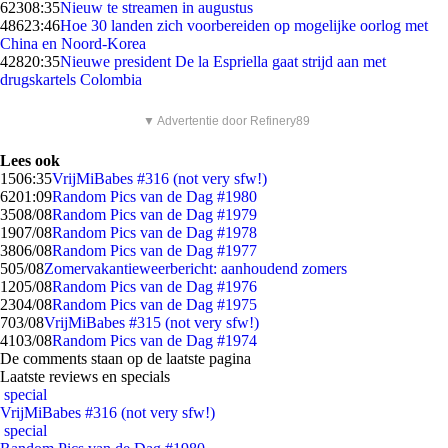
623
08:35
Nieuw te streamen in augustus
486
23:46
Hoe 30 landen zich voorbereiden op mogelijke oorlog met
China en Noord-Korea
428
20:35
Nieuwe president De la Espriella gaat strijd aan met
drugskartels Colombia
▼ Advertentie door Refinery89
Lees ook
15
06:35
VrijMiBabes #316 (not very sfw!)
62
01:09
Random Pics van de Dag #1980
35
08/08
Random Pics van de Dag #1979
19
07/08
Random Pics van de Dag #1978
38
06/08
Random Pics van de Dag #1977
5
05/08
Zomervakantieweerbericht: aanhoudend zomers
12
05/08
Random Pics van de Dag #1976
23
04/08
Random Pics van de Dag #1975
7
03/08
VrijMiBabes #315 (not very sfw!)
41
03/08
Random Pics van de Dag #1974
De comments staan op de laatste pagina
Laatste reviews en specials
special
VrijMiBabes #316 (not very sfw!)
special