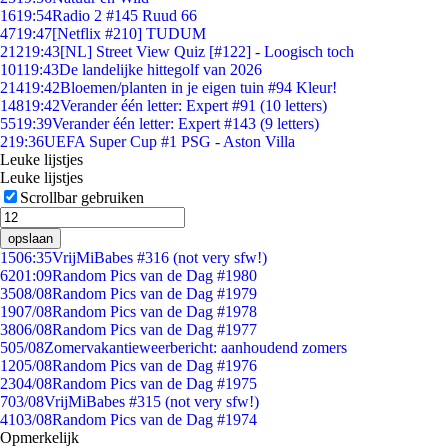
16
19:54
Radio 2 #145 Ruud 66
47
19:47
[Netflix #210] TUDUM
212
19:43
[NL] Street View Quiz [#122] - Loogisch toch
101
19:43
De landelijke hittegolf van 2026
214
19:42
Bloemen/planten in je eigen tuin #94 Kleur!
148
19:42
Verander één letter: Expert #91 (10 letters)
55
19:39
Verander één letter: Expert #143 (9 letters)
2
19:36
UEFA Super Cup #1 PSG - Aston Villa
Leuke lijstjes
Leuke lijstjes
Scrollbar gebruiken
opslaan
15
06:35
VrijMiBabes #316 (not very sfw!)
62
01:09
Random Pics van de Dag #1980
35
08/08
Random Pics van de Dag #1979
19
07/08
Random Pics van de Dag #1978
38
06/08
Random Pics van de Dag #1977
5
05/08
Zomervakantieweerbericht: aanhoudend zomers
12
05/08
Random Pics van de Dag #1976
23
04/08
Random Pics van de Dag #1975
7
03/08
VrijMiBabes #315 (not very sfw!)
41
03/08
Random Pics van de Dag #1974
Opmerkelijk