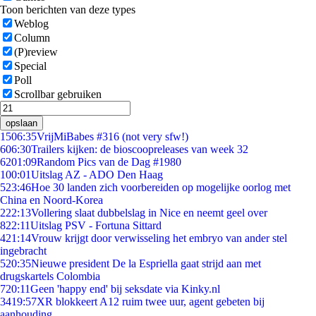
Toon berichten van deze types
Weblog
Column
(P)review
Special
Poll
Scrollbar gebruiken
opslaan
15
06:35
VrijMiBabes #316 (not very sfw!)
6
06:30
Trailers kijken: de bioscoopreleases van week 32
62
01:09
Random Pics van de Dag #1980
1
00:01
Uitslag AZ - ADO Den Haag
5
23:46
Hoe 30 landen zich voorbereiden op mogelijke oorlog met
China en Noord-Korea
2
22:13
Vollering slaat dubbelslag in Nice en neemt geel over
8
22:11
Uitslag PSV - Fortuna Sittard
4
21:14
Vrouw krijgt door verwisseling het embryo van ander stel
ingebracht
5
20:35
Nieuwe president De la Espriella gaat strijd aan met
drugskartels Colombia
7
20:11
Geen 'happy end' bij seksdate via Kinky.nl
34
19:57
XR blokkeert A12 ruim twee uur, agent gebeten bij
aanhouding