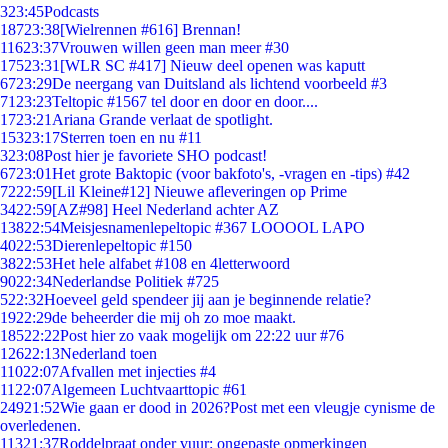
3
23:45
Podcasts
187
23:38
[Wielrennen #616] Brennan!
116
23:37
Vrouwen willen geen man meer #30
175
23:31
[WLR SC #417] Nieuw deel openen was kaputt
67
23:29
De neergang van Duitsland als lichtend voorbeeld #3
71
23:23
Teltopic #1567 tel door en door en door....
17
23:21
Ariana Grande verlaat de spotlight.
153
23:17
Sterren toen en nu #11
3
23:08
Post hier je favoriete SHO podcast!
67
23:01
Het grote Baktopic (voor bakfoto's, -vragen en -tips) #42
72
22:59
[Lil Kleine#12] Nieuwe afleveringen op Prime
34
22:59
[AZ#98] Heel Nederland achter AZ
138
22:54
Meisjesnamenlepeltopic #367 LOOOOL LAPO
40
22:53
Dierenlepeltopic #150
38
22:53
Het hele alfabet #108 en 4letterwoord
90
22:34
Nederlandse Politiek #725
5
22:32
Hoeveel geld spendeer jij aan je beginnende relatie?
19
22:29
de beheerder die mij oh zo moe maakt.
185
22:22
Post hier zo vaak mogelijk om 22:22 uur #76
126
22:13
Nederland toen
110
22:07
Afvallen met injecties #4
11
22:07
Algemeen Luchtvaarttopic #61
249
21:52
Wie gaan er dood in 2026?Post met een vleugje cynisme de
overledenen.
113
21:37
Roddelpraat onder vuur: ongepaste opmerkingen