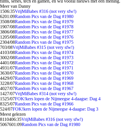
films, series, tech en gamen, en wil vooral nieuws met een mening.
Meer van Danny
15
06:35
VrijMiBabes #316 (not very sfw!)
62
01:09
Random Pics van de Dag #1980
35
08/08
Random Pics van de Dag #1979
19
07/08
Random Pics van de Dag #1978
38
06/08
Random Pics van de Dag #1977
12
05/08
Random Pics van de Dag #1976
23
04/08
Random Pics van de Dag #1975
7
03/08
VrijMiBabes #315 (not very sfw!)
41
03/08
Random Pics van de Dag #1974
30
02/08
Random Pics van de Dag #1973
44
01/08
Random Pics van de Dag #1972
49
31/07
Random Pics van de Dag #1971
36
30/07
Random Pics van de Dag #1970
44
29/07
Random Pics van de Dag #1969
32
28/07
Random Pics van de Dag #1968
40
27/07
Random Pics van de Dag #1967
14
27/07
VrijMiBabes #314 (not very sfw!)
15
25/07
FOK!kers lopen de Nijmeegse 4-daagse: Dag 4
83
25/07
Random Pics van de Dag #1966
5
24/07
FOK!kers lopen de Nijmeegse 4-daagse: Dag 3
Meest gelezen
81104
06:35
VrijMiBabes #316 (not very sfw!)
50676
01:09
Random Pics van de Dag #1980