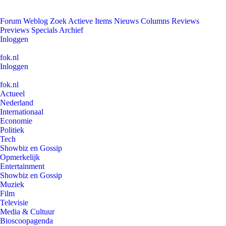
Forum
Weblog
Zoek
Actieve Items
Nieuws
Columns
Reviews
Previews
Specials
Archief
Inloggen
fok.nl
Inloggen
fok.nl
Actueel
Nederland
Internationaal
Economie
Politiek
Tech
Showbiz en Gossip
Opmerkelijk
Entertainment
Showbiz en Gossip
Muziek
Film
Televisie
Media & Cultuur
Bioscoopagenda