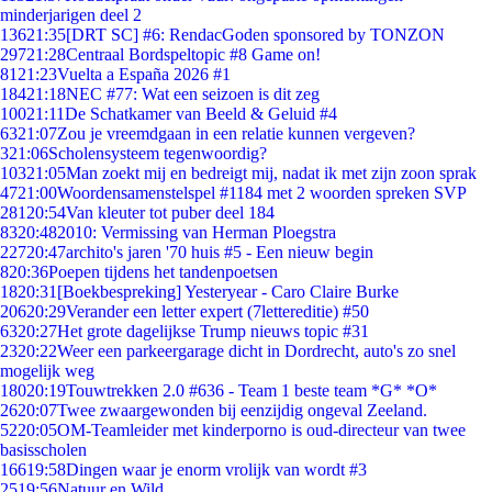
minderjarigen deel 2
136
21:35
[DRT SC] #6: RendacGoden sponsored by TONZON
297
21:28
Centraal Bordspeltopic #8 Game on!
81
21:23
Vuelta a España 2026 #1
184
21:18
NEC #77: Wat een seizoen is dit zeg
100
21:11
De Schatkamer van Beeld & Geluid #4
63
21:07
Zou je vreemdgaan in een relatie kunnen vergeven?
3
21:06
Scholensysteem tegenwoordig?
103
21:05
Man zoekt mij en bedreigt mij, nadat ik met zijn zoon sprak
47
21:00
Woordensamenstelspel #1184 met 2 woorden spreken SVP
281
20:54
Van kleuter tot puber deel 184
83
20:48
2010: Vermissing van Herman Ploegstra
227
20:47
archito's jaren '70 huis #5 - Een nieuw begin
8
20:36
Poepen tijdens het tandenpoetsen
18
20:31
[Boekbespreking] Yesteryear - Caro Claire Burke
206
20:29
Verander een letter expert (7lettereditie) #50
63
20:27
Het grote dagelijkse Trump nieuws topic #31
23
20:22
Weer een parkeergarage dicht in Dordrecht, auto's zo snel
mogelijk weg
180
20:19
Touwtrekken 2.0 #636 - Team 1 beste team *G* *O*
26
20:07
Twee zwaargewonden bij eenzijdig ongeval Zeeland.
52
20:05
OM-Teamleider met kinderporno is oud-directeur van twee
basisscholen
166
19:58
Dingen waar je enorm vrolijk van wordt #3
25
19:56
Natuur en Wild