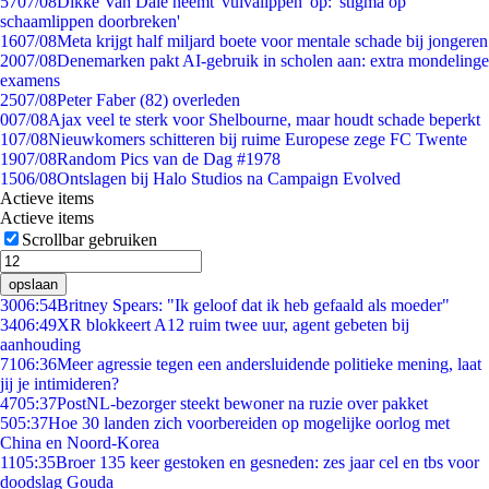
57
07/08
Dikke Van Dale neemt 'vulvalippen' op: 'stigma op
schaamlippen doorbreken'
16
07/08
Meta krijgt half miljard boete voor mentale schade bij jongeren
20
07/08
Denemarken pakt AI-gebruik in scholen aan: extra mondelinge
examens
25
07/08
Peter Faber (82) overleden
0
07/08
Ajax veel te sterk voor Shelbourne, maar houdt schade beperkt
1
07/08
Nieuwkomers schitteren bij ruime Europese zege FC Twente
19
07/08
Random Pics van de Dag #1978
15
06/08
Ontslagen bij Halo Studios na Campaign Evolved
Actieve items
Actieve items
Scrollbar gebruiken
opslaan
30
06:54
Britney Spears: "Ik geloof dat ik heb gefaald als moeder"
34
06:49
XR blokkeert A12 ruim twee uur, agent gebeten bij
aanhouding
71
06:36
Meer agressie tegen een andersluidende politieke mening, laat
jij je intimideren?
47
05:37
PostNL-bezorger steekt bewoner na ruzie over pakket
5
05:37
Hoe 30 landen zich voorbereiden op mogelijke oorlog met
China en Noord-Korea
11
05:35
Broer 135 keer gestoken en gesneden: zes jaar cel en tbs voor
doodslag Gouda