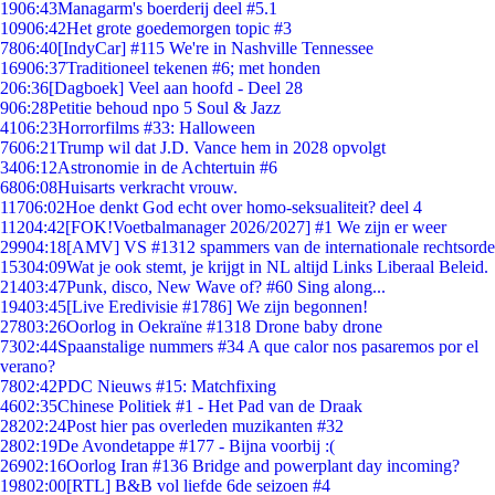
19
06:43
Managarm's boerderij deel #5.1
109
06:42
Het grote goedemorgen topic #3
78
06:40
[IndyCar] #115 We're in Nashville Tennessee
169
06:37
Traditioneel tekenen #6; met honden
2
06:36
[Dagboek] Veel aan hoofd - Deel 28
9
06:28
Petitie behoud npo 5 Soul & Jazz
41
06:23
Horrorfilms #33: Halloween
76
06:21
Trump wil dat J.D. Vance hem in 2028 opvolgt
34
06:12
Astronomie in de Achtertuin #6
68
06:08
Huisarts verkracht vrouw.
117
06:02
Hoe denkt God echt over homo-seksualiteit? deel 4
112
04:42
[FOK!Voetbalmanager 2026/2027] #1 We zijn er weer
299
04:18
[AMV] VS #1312 spammers van de internationale rechtsorde
153
04:09
Wat je ook stemt, je krijgt in NL altijd Links Liberaal Beleid.
214
03:47
Punk, disco, New Wave of? #60 Sing along...
194
03:45
[Live Eredivisie #1786] We zijn begonnen!
278
03:26
Oorlog in Oekraïne #1318 Drone baby drone
73
02:44
Spaanstalige nummers #34 A que calor nos pasaremos por el
verano?
78
02:42
PDC Nieuws #15: Matchfixing
46
02:35
Chinese Politiek #1 - Het Pad van de Draak
282
02:24
Post hier pas overleden muzikanten #32
28
02:19
De Avondetappe #177 - Bijna voorbij :(
269
02:16
Oorlog Iran #136 Bridge and powerplant day incoming?
198
02:00
[RTL] B&B vol liefde 6de seizoen #4