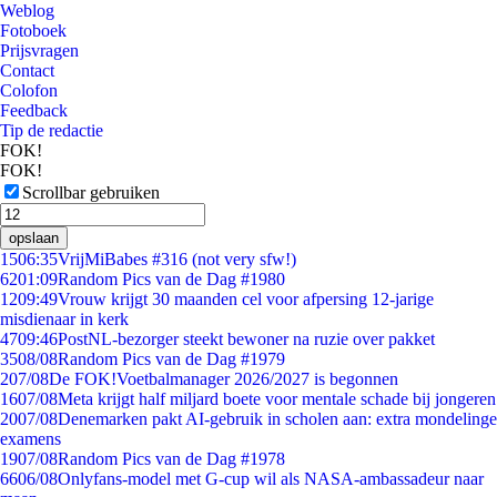
Weblog
Fotoboek
Prijsvragen
Contact
Colofon
Feedback
Tip de redactie
FOK!
FOK!
Scrollbar gebruiken
opslaan
15
06:35
VrijMiBabes #316 (not very sfw!)
62
01:09
Random Pics van de Dag #1980
12
09:49
Vrouw krijgt 30 maanden cel voor afpersing 12-jarige
misdienaar in kerk
47
09:46
PostNL-bezorger steekt bewoner na ruzie over pakket
35
08/08
Random Pics van de Dag #1979
2
07/08
De FOK!Voetbalmanager 2026/2027 is begonnen
16
07/08
Meta krijgt half miljard boete voor mentale schade bij jongeren
20
07/08
Denemarken pakt AI-gebruik in scholen aan: extra mondelinge
examens
19
07/08
Random Pics van de Dag #1978
66
06/08
Onlyfans-model met G-cup wil als NASA-ambassadeur naar