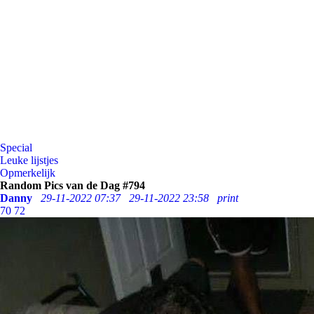
Special
Leuke lijstjes
Opmerkelijk
Random Pics van de Dag #794
Danny
29-11-2022 07:37
29-11-2022 23:58
print
70
72