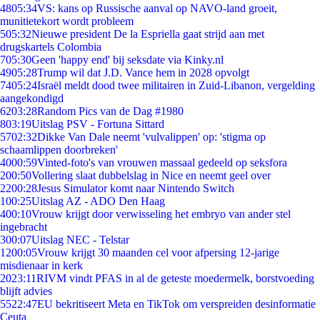
48
05:34
VS: kans op Russische aanval op NAVO-land groeit,
munitietekort wordt probleem
5
05:32
Nieuwe president De la Espriella gaat strijd aan met
drugskartels Colombia
7
05:30
Geen 'happy end' bij seksdate via Kinky.nl
49
05:28
Trump wil dat J.D. Vance hem in 2028 opvolgt
74
05:24
Israël meldt dood twee militairen in Zuid-Libanon, vergelding
aangekondigd
62
03:28
Random Pics van de Dag #1980
8
03:19
Uitslag PSV - Fortuna Sittard
57
02:32
Dikke Van Dale neemt 'vulvalippen' op: 'stigma op
schaamlippen doorbreken'
40
00:59
Vinted-foto's van vrouwen massaal gedeeld op seksfora
2
00:50
Vollering slaat dubbelslag in Nice en neemt geel over
22
00:28
Jesus Simulator komt naar Nintendo Switch
1
00:25
Uitslag AZ - ADO Den Haag
4
00:10
Vrouw krijgt door verwisseling het embryo van ander stel
ingebracht
3
00:07
Uitslag NEC - Telstar
12
00:05
Vrouw krijgt 30 maanden cel voor afpersing 12-jarige
misdienaar in kerk
20
23:11
RIVM vindt PFAS in al de geteste moedermelk, borstvoeding
blijft advies
55
22:47
EU bekritiseert Meta en TikTok om verspreiden desinformatie
Ceuta