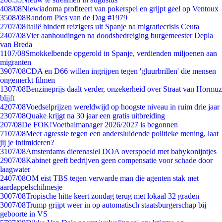
4
08/08
Niewiadoma profiteert van pokerspel en grijpt geel op Ventoux
35
08/08
Random Pics van de Dag #1979
27
07/08
Italië hindert reizigers uit Spanje na migratiecrisis Ceuta
24
07/08
Vier aanhoudingen na doodsbedreiging burgemeester Depla
van Breda
11
07/08
Smokkelbende opgerold in Spanje, verdienden miljoenen aan
migranten
39
07/08
CDA en D66 willen ingrijpen tegen 'gluurbrillen' die mensen
ongemerkt filmen
13
07/08
Benzineprijs daalt verder, onzekerheid over Straat van Hormuz
blijft
42
07/08
Voedselprijzen wereldwijd op hoogste niveau in ruim drie jaar
23
07/08
Quake krijgt na 30 jaar een gratis uitbreiding
2
07/08
De FOK!Voetbalmanager 2026/2027 is begonnen
71
07/08
Meer agressie tegen een andersluidende politieke mening, laat
jij je intimideren?
31
07/08
Amsterdams dierenasiel DOA overspoeld met babykonijntjes
29
07/08
Kabinet geeft bedrijven geen compensatie voor schade door
laagwater
24
07/08
OM eist TBS tegen verwarde man die agenten stak met
aardappelschilmesje
30
07/08
Tropische hitte keert zondag terug met lokaal 32 graden
30
07/08
Trump grijpt weer in op automatisch staatsburgerschap bij
geboorte in VS