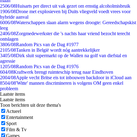
maan
25
06/08
Huisarts per direct uit vak gezet om ernstig alcoholmisbruik
19
06/08
Drone met explosieven bij Duits vliegveld voedt vrees voor
hybride aanval
60
06/08
Waterschappen slaan alarm wegens droogte: Gereedschapskist
leeg
24
06/08
Zorgmedewerkster die 's nachts haar vriend bezocht terecht
ontslagen
38
06/08
Random Pics van de Dag #1977
21
05/08
Tanken in België wordt nóg aantrekkelijker
34
05/08
Dirk sluit supermarkt op de Wallen na golf van diefstal en
agressie
12
05/08
Random Pics van de Dag #1976
6
04/08
Kraftwerk brengt ruimteschip terug naar Eindhoven
20
04/08
Apple vecht Britse eis tot inbouwen backdoor in iCloud aan
85
04/08
'Witte' mannen discrimineren is volgens OM geen enkel
probleem
Laatste items
Laatste items
Toon berichten uit deze thema's
Actueel
Entertainment
Sport
Film & Tv
Games