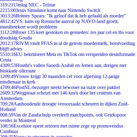
3
19:21
Uitslag NEC - Telstar
22
15:00
Jesus Simulator komt naar Nintendo Switch
30
13:26
Britney Spears: "Ik geloof dat ik heb gefaald als moeder"
48
12:42
VS: kans op Russische aanval op NAVO-land groeit,
munitietekort wordt probleem
11
12:28
Broer 135 keer gestoken en gesneden: zes jaar cel en tbs voor
doodslag Gouda
20
12:17
RIVM vindt PFAS in al de geteste moedermelk, borstvoeding
blijft advies
55
10:16
EU bekritiseert Meta en TikTok om verspreiden desinformatie
Ceuta
43
09:53
Houthi's vallen Saoedi-Arabië en Jemen aan, dreigen met
blokkade olieroute
12
09:49
Vrouw krijgt 30 maanden cel voor afpersing 12-jarige
misdienaar in kerk
47
09:46
PostNL-bezorger steekt bewoner na ruzie over pakket
26
09:32
Wegpiraat scheurt met 146 km/u door het centrum van
Amsterdam
7
09:28
Aanhoudende droogte veroorzaakt scheuren in dijken Zuid-
Holland
0
08:59
Van de Zandschulp overleeft matchpoints, ook Griekspoor
verder in Montreal
1
08:56
Excelsior opent seizoen met ruime zege op promovendus
Cambuur
2
08:35
Nieuw te streamen in augustus