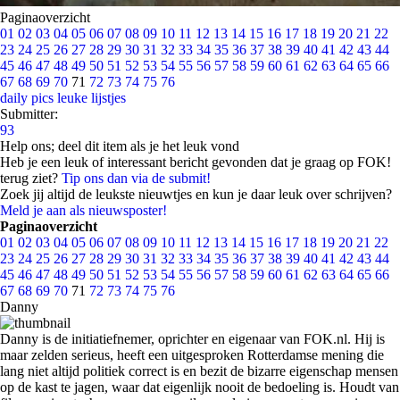
Paginaoverzicht
01
02
03
04
05
06
07
08
09
10
11
12
13
14
15
16
17
18
19
20
21
22
23
24
25
26
27
28
29
30
31
32
33
34
35
36
37
38
39
40
41
42
43
44
45
46
47
48
49
50
51
52
53
54
55
56
57
58
59
60
61
62
63
64
65
66
67
68
69
70
71
72
73
74
75
76
daily pics
leuke lijstjes
Submitter:
93
Help ons; deel dit item als je het leuk vond
Heb je een leuk of interessant bericht gevonden dat je graag op FOK!
terug ziet?
Tip ons dan via de submit!
Zoek jij altijd de leukste nieuwtjes en kun je daar leuk over schrijven?
Meld je aan als nieuwsposter!
Paginaoverzicht
01
02
03
04
05
06
07
08
09
10
11
12
13
14
15
16
17
18
19
20
21
22
23
24
25
26
27
28
29
30
31
32
33
34
35
36
37
38
39
40
41
42
43
44
45
46
47
48
49
50
51
52
53
54
55
56
57
58
59
60
61
62
63
64
65
66
67
68
69
70
71
72
73
74
75
76
Danny
Danny is de initiatiefnemer, oprichter en eigenaar van FOK.nl. Hij is
maar zelden serieus, heeft een uitgesproken Rotterdamse mening die
lang niet altijd politiek correct is en bezit de bizarre eigenschap mensen
op de kast te jagen, waar dat eigenlijk nooit de bedoeling is. Houdt van