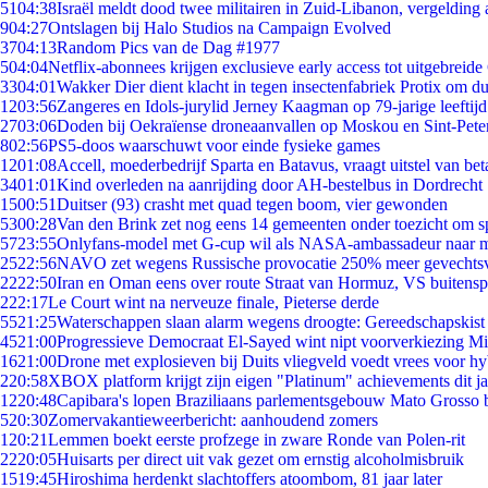
51
04:38
Israël meldt dood twee militairen in Zuid-Libanon, vergeldin
9
04:27
Ontslagen bij Halo Studios na Campaign Evolved
37
04:13
Random Pics van de Dag #1977
5
04:04
Netflix-abonnees krijgen exclusieve early access tot uitgebreide
33
04:01
Wakker Dier dient klacht in tegen insectenfabriek Protix om 
12
03:56
Zangeres en Idols-jurylid Jerney Kaagman op 79-jarige leeftij
27
03:06
Doden bij Oekraïense droneaanvallen op Moskou en Sint-Pete
8
02:56
PS5-doos waarschuwt voor einde fysieke games
12
01:08
Accell, moederbedrijf Sparta en Batavus, vraagt uitstel van bet
34
01:01
Kind overleden na aanrijding door AH-bestelbus in Dordrecht
15
00:51
Duitser (93) crasht met quad tegen boom, vier gewonden
53
00:28
Van den Brink zet nog eens 14 gemeenten onder toezicht om s
57
23:55
Onlyfans-model met G-cup wil als NASA-ambassadeur naar 
25
22:56
NAVO zet wegens Russische provocatie 250% meer gevechtsvl
22
22:50
Iran en Oman eens over route Straat van Hormuz, VS buitensp
2
22:17
Le Court wint na nerveuze finale, Pieterse derde
55
21:25
Waterschappen slaan alarm wegens droogte: Gereedschapskist
45
21:00
Progressieve Democraat El-Sayed wint nipt voorverkiezing M
16
21:00
Drone met explosieven bij Duits vliegveld voedt vrees voor hy
2
20:58
XBOX platform krijgt zijn eigen "Platinum" achievements dit ja
12
20:48
Capibara's lopen Braziliaans parlementsgebouw Mato Grosso 
5
20:30
Zomervakantieweerbericht: aanhoudend zomers
1
20:21
Lemmen boekt eerste profzege in zware Ronde van Polen-rit
22
20:05
Huisarts per direct uit vak gezet om ernstig alcoholmisbruik
15
19:45
Hiroshima herdenkt slachtoffers atoombom, 81 jaar later