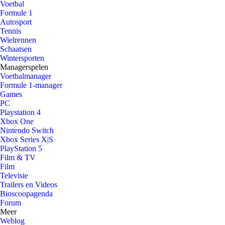
Voetbal
Formule 1
Autosport
Tennis
Wielrennen
Schaatsen
Wintersporten
Managerspelen
Voetbalmanager
Formule 1-manager
Games
PC
Playstation 4
Xbox One
Nintendo Switch
Xbox Series X|S
PlayStation 5
Film & TV
Film
Televisie
Trailers en Videos
Bioscoopagenda
Forum
Meer
Weblog