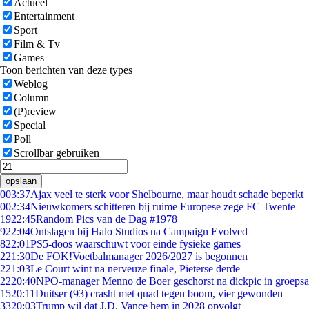
Actueel
Entertainment
Sport
Film & Tv
Games
Toon berichten van deze types
Weblog
Column
(P)review
Special
Poll
Scrollbar gebruiken
opslaan
0
03:37
Ajax veel te sterk voor Shelbourne, maar houdt schade beperkt
0
02:34
Nieuwkomers schitteren bij ruime Europese zege FC Twente
19
22:45
Random Pics van de Dag #1978
9
22:04
Ontslagen bij Halo Studios na Campaign Evolved
8
22:01
PS5-doos waarschuwt voor einde fysieke games
2
21:30
De FOK!Voetbalmanager 2026/2027 is begonnen
2
21:03
Le Court wint na nerveuze finale, Pieterse derde
22
20:40
NPO-manager Menno de Boer geschorst na dickpic in groeps
15
20:11
Duitser (93) crasht met quad tegen boom, vier gewonden
33
20:03
Trump wil dat J.D. Vance hem in 2028 opvolgt