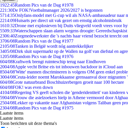
19
22:45
Random Pics van de Dag #1978
2
21:30
De FOK!Voetbalmanager 2026/2027 is begonnen
57
14:35
Onlyfans-model met G-cup wil als NASA-ambassadeur naar 
22
14:09
Huisarts per direct uit vak gezet om ernstig alcoholmisbruik
16
10:32
Drone met explosieven bij Duits vliegveld voedt vrees voor hy
55
09:33
Waterschappen slaan alarm wegens droogte: Gereedschapskist
23
06:40
Zorgmedewerkster die 's nachts haar vriend bezocht terecht on
37
06/08
Random Pics van de Dag #1977
21
05/08
Tanken in België wordt nóg aantrekkelijker
34
05/08
Dirk sluit supermarkt op de Wallen na golf van diefstal en agre
12
05/08
Random Pics van de Dag #1976
6
04/08
Kraftwerk brengt ruimteschip terug naar Eindhoven
20
04/08
Apple vecht Britse eis tot inbouwen backdoor in iCloud aan
85
04/08
'Witte' mannen discrimineren is volgens OM geen enkel probl
30
04/08
Ceuta-leider noemt Marokkaanse grensaanval door migranten 
6
04/08
Grote natuurbrand Boschhuizerbergen groeit naar 100 hectare
6
04/08
FOK! was even down
41
04/08
Regering VS geeft scholen die 'genderidentiteit' van kinderen
59
04/08
Vrouw die asielzoekers hielp in Athene vermoord door Afghaa
25
04/08
Lekker op vakantie naar Afghanistan volgens Taliban geen pr
23
04/08
Random Pics van de Dag #1975
Laatste items
Laatste items
Toon berichten uit deze thema's