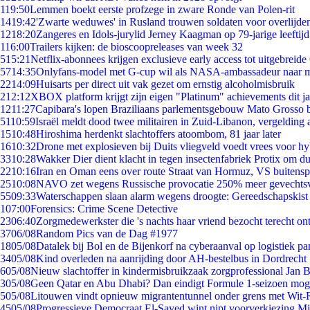
1
19:50
Lemmen boekt eerste profzege in zware Ronde van Polen-rit
14
19:42
'Zwarte weduwes' in Rusland trouwen soldaten voor overlijden
12
18:20
Zangeres en Idols-jurylid Jerney Kaagman op 79-jarige leeftij
1
16:00
Trailers kijken: de bioscoopreleases van week 32
5
15:21
Netflix-abonnees krijgen exclusieve early access tot uitgebreide
57
14:35
Onlyfans-model met G-cup wil als NASA-ambassadeur naar 
22
14:09
Huisarts per direct uit vak gezet om ernstig alcoholmisbruik
2
12:12
XBOX platform krijgt zijn eigen "Platinum" achievements dit ja
12
11:27
Capibara's lopen Braziliaans parlementsgebouw Mato Grosso 
51
10:59
Israël meldt dood twee militairen in Zuid-Libanon, vergeldin
15
10:48
Hiroshima herdenkt slachtoffers atoombom, 81 jaar later
16
10:32
Drone met explosieven bij Duits vliegveld voedt vrees voor hy
33
10:28
Wakker Dier dient klacht in tegen insectenfabriek Protix om 
22
10:16
Iran en Oman eens over route Straat van Hormuz, VS buitensp
25
10:08
NAVO zet wegens Russische provocatie 250% meer gevechtsvl
55
09:33
Waterschappen slaan alarm wegens droogte: Gereedschapskist
1
07:00
Forensics: Crime Scene Detective
23
06:40
Zorgmedewerkster die 's nachts haar vriend bezocht terecht on
37
06/08
Random Pics van de Dag #1977
18
05/08
Datalek bij Bol en de Bijenkorf na cyberaanval op logistiek pa
34
05/08
Kind overleden na aanrijding door AH-bestelbus in Dordrecht
6
05/08
Nieuw slachtoffer in kindermisbruikzaak zorgprofessional Jan B
3
05/08
Geen Qatar en Abu Dhabi? Dan eindigt Formule 1-seizoen moge
5
05/08
Litouwen vindt opnieuw migrantentunnel onder grens met Wit-
45
05/08
Progressieve Democraat El-Sayed wint nipt voorverkiezing M