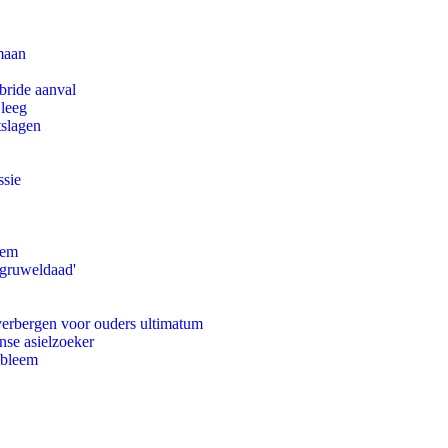
maan
bride aanval
 leeg
tslagen
ssie
eem
'gruweldaad'
 verbergen voor ouders ultimatum
nse asielzoeker
obleem