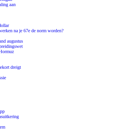
aling aan
ollar
 werken na je 67e de norm worden?
and augustus
preidingswet
n Hormuz
ekort dreigt
ssie
app
suitkering
eem