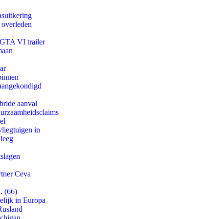
suitkering
d overleden
 GTA VI trailer
maan
ar
binnen
g aangekondigd
bride aanval
duurzaamheidsclaims
el
iegtuigen in
 leeg
tslagen
rtner Ceva
. (66)
lijk in Europa
Rusland
ichigan