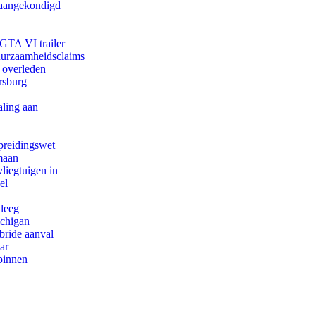
g aangekondigd
 GTA VI trailer
duurzaamheidsclaims
d overleden
rsburg
aling aan
preidingswet
maan
iegtuigen in
el
 leeg
ichigan
bride aanval
ar
binnen