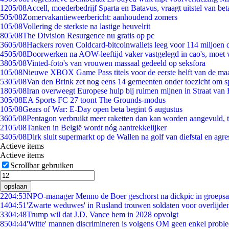
12
05/08
Accell, moederbedrijf Sparta en Batavus, vraagt uitstel van bet
5
05/08
Zomervakantieweerbericht: aanhoudend zomers
1
05/08
Vollering de sterkste na lastige heuvelrit
8
05/08
The Division Resurgence nu gratis op pc
36
05/08
Hackers roven Coldcard-bitcoinwallets leeg voor 114 miljoen d
45
05/08
Doorwerken na AOW-leeftijd vaker vastgelegd in cao's, moet
38
05/08
Vinted-foto's van vrouwen massaal gedeeld op seksfora
1
05/08
Nieuwe XBOX Game Pass titels voor de eerste helft van de ma
53
05/08
Van den Brink zet nog eens 14 gemeenten onder toezicht om s
18
05/08
Iran overweegt Europese hulp bij ruimen mijnen in Straat va
3
05/08
EA Sports FC 27 toont The Grounds-modus
1
05/08
Gears of War: E-Day open beta begint 6 augustus
36
05/08
Pentagon verbruikt meer raketten dan kan worden aangevuld, t
21
05/08
Tanken in België wordt nóg aantrekkelijker
34
05/08
Dirk sluit supermarkt op de Wallen na golf van diefstal en agre
Actieve items
Actieve items
Scrollbar gebruiken
opslaan
22
04:53
NPO-manager Menno de Boer geschorst na dickpic in groeps
14
04:51
'Zwarte weduwes' in Rusland trouwen soldaten voor overlijden
33
04:48
Trump wil dat J.D. Vance hem in 2028 opvolgt
85
04:44
'Witte' mannen discrimineren is volgens OM geen enkel probl