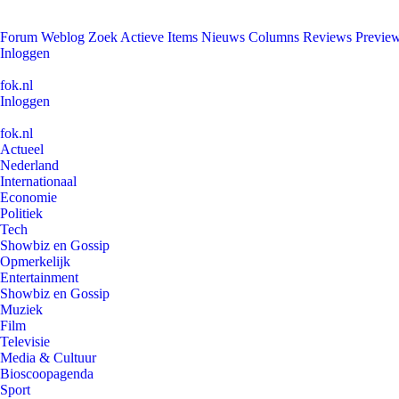
Forum
Weblog
Zoek
Actieve Items
Nieuws
Columns
Reviews
Previe
Inloggen
fok.nl
Inloggen
fok.nl
Actueel
Nederland
Internationaal
Economie
Politiek
Tech
Showbiz en Gossip
Opmerkelijk
Entertainment
Showbiz en Gossip
Muziek
Film
Televisie
Media & Cultuur
Bioscoopagenda
Sport