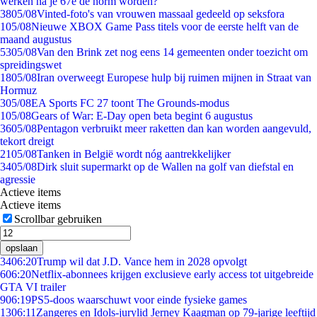
werken na je 67e de norm worden?
38
05/08
Vinted-foto's van vrouwen massaal gedeeld op seksfora
1
05/08
Nieuwe XBOX Game Pass titels voor de eerste helft van de
maand augustus
53
05/08
Van den Brink zet nog eens 14 gemeenten onder toezicht om
spreidingswet
18
05/08
Iran overweegt Europese hulp bij ruimen mijnen in Straat van
Hormuz
3
05/08
EA Sports FC 27 toont The Grounds-modus
1
05/08
Gears of War: E-Day open beta begint 6 augustus
36
05/08
Pentagon verbruikt meer raketten dan kan worden aangevuld,
tekort dreigt
21
05/08
Tanken in België wordt nóg aantrekkelijker
34
05/08
Dirk sluit supermarkt op de Wallen na golf van diefstal en
agressie
Actieve items
Actieve items
Scrollbar gebruiken
opslaan
34
06:20
Trump wil dat J.D. Vance hem in 2028 opvolgt
6
06:20
Netflix-abonnees krijgen exclusieve early access tot uitgebreide
GTA VI trailer
9
06:19
PS5-doos waarschuwt voor einde fysieke games
13
06:11
Zangeres en Idols-jurylid Jerney Kaagman op 79-jarige leeftijd