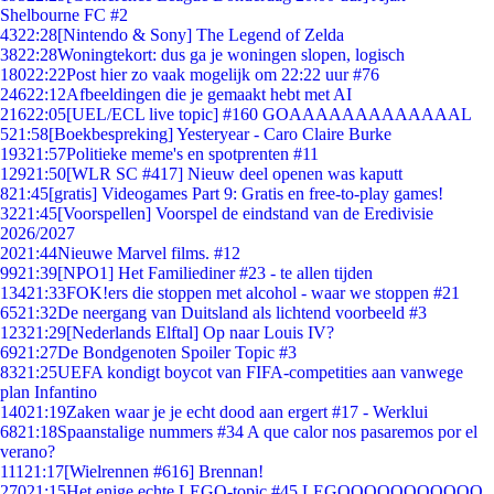
Shelbourne FC #2
43
22:28
[Nintendo & Sony] The Legend of Zelda
38
22:28
Woningtekort: dus ga je woningen slopen, logisch
180
22:22
Post hier zo vaak mogelijk om 22:22 uur #76
246
22:12
Afbeeldingen die je gemaakt hebt met AI
216
22:05
[UEL/ECL live topic] #160 GOAAAAAAAAAAAAAL
5
21:58
[Boekbespreking] Yesteryear - Caro Claire Burke
193
21:57
Politieke meme's en spotprenten #11
129
21:50
[WLR SC #417] Nieuw deel openen was kaputt
8
21:45
[gratis] Videogames Part 9: Gratis en free-to-play games!
32
21:45
[Voorspellen] Voorspel de eindstand van de Eredivisie
2026/2027
20
21:44
Nieuwe Marvel films. #12
99
21:39
[NPO1] Het Familiediner #23 - te allen tijden
134
21:33
FOK!ers die stoppen met alcohol - waar we stoppen #21
65
21:32
De neergang van Duitsland als lichtend voorbeeld #3
123
21:29
[Nederlands Elftal] Op naar Louis IV?
69
21:27
De Bondgenoten Spoiler Topic #3
83
21:25
UEFA kondigt boycot van FIFA-competities aan vanwege
plan Infantino
140
21:19
Zaken waar je je echt dood aan ergert #17 - Werklui
68
21:18
Spaanstalige nummers #34 A que calor nos pasaremos por el
verano?
111
21:17
[Wielrennen #616] Brennan!
270
21:15
Het enige echte LEGO-topic #45 LEGOOOOOOOOOOO