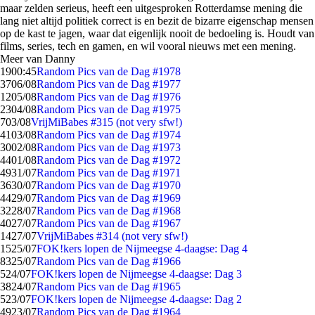
maar zelden serieus, heeft een uitgesproken Rotterdamse mening die
lang niet altijd politiek correct is en bezit de bizarre eigenschap mensen
op de kast te jagen, waar dat eigenlijk nooit de bedoeling is. Houdt van
films, series, tech en gamen, en wil vooral nieuws met een mening.
Meer van Danny
19
00:45
Random Pics van de Dag #1978
37
06/08
Random Pics van de Dag #1977
12
05/08
Random Pics van de Dag #1976
23
04/08
Random Pics van de Dag #1975
7
03/08
VrijMiBabes #315 (not very sfw!)
41
03/08
Random Pics van de Dag #1974
30
02/08
Random Pics van de Dag #1973
44
01/08
Random Pics van de Dag #1972
49
31/07
Random Pics van de Dag #1971
36
30/07
Random Pics van de Dag #1970
44
29/07
Random Pics van de Dag #1969
32
28/07
Random Pics van de Dag #1968
40
27/07
Random Pics van de Dag #1967
14
27/07
VrijMiBabes #314 (not very sfw!)
15
25/07
FOK!kers lopen de Nijmeegse 4-daagse: Dag 4
83
25/07
Random Pics van de Dag #1966
5
24/07
FOK!kers lopen de Nijmeegse 4-daagse: Dag 3
38
24/07
Random Pics van de Dag #1965
5
23/07
FOK!kers lopen de Nijmeegse 4-daagse: Dag 2
49
23/07
Random Pics van de Dag #1964