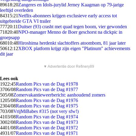
896
18:20
Zangeres en Idols-jurylid Jerney Kaagman op 79-jarige
leeftijd overleden
843
15:21
Netflix-abonnees krijgen exclusieve early access tot
uitgebreide GTA VI trailer
777
20:11
Duitser (93) crasht met quad tegen boom, vier gewonden
718
20:40
NPO-manager Menno de Boer geschorst na dickpic in
groepsapp
680
10:48
Hiroshima herdenkt slachtoffers atoombom, 81 jaar later
506
12:12
XBOX platform krijgt zijn eigen "Platinum" achievements
dit jaar
▼ Advertentie door Refinery89
Lees ook
19
22:45
Random Pics van de Dag #1978
37
06/08
Random Pics van de Dag #1977
5
05/08
Zomervakantieweerbericht: aanhoudend zomers
12
05/08
Random Pics van de Dag #1976
23
04/08
Random Pics van de Dag #1975
7
03/08
VrijMiBabes #315 (not very sfw!)
41
03/08
Random Pics van de Dag #1974
30
02/08
Random Pics van de Dag #1973
44
01/08
Random Pics van de Dag #1972
49
31/07
Random Pics van de Dag #1971