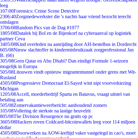
leeg
1
07:00
Forensics: Crime Scene Detective
23
06:40
Zorgmedewerkster die 's nachts haar vriend bezocht terecht
ontslagen
37
06/08
Random Pics van de Dag #1977
18
05/08
Datalek bij Bol en de Bijenkorf na cyberaanval op logistiek
partner Ceva
34
05/08
Kind overleden na aanrijding door AH-bestelbus in Dordrecht
6
05/08
Nieuw slachtoffer in kindermisbruikzaak zorgprofessional Jan
B. (66)
3
05/08
Geen Qatar en Abu Dhabi? Dan eindigt Formule 1-seizoen
mogelijk in Europa
5
05/08
Litouwen vindt opnieuw migrantentunnel onder grens met Wit-
Rusland
45
05/08
Progressieve Democraat El-Sayed wint nipt voorverkiezing
Michigan
12
05/08
Accell, moederbedrijf Sparta en Batavus, vraagt uitstel van
betaling aan
5
05/08
Zomervakantieweerbericht: aanhoudend zomers
1
05/08
Vollering de sterkste na lastige heuvelrit
8
05/08
The Division Resurgence nu gratis op pc
36
05/08
Hackers roven Coldcard-bitcoinwallets leeg voor 114 miljoen
dollar
45
05/08
Doorwerken na AOW-leeftijd vaker vastgelegd in cao's, moet