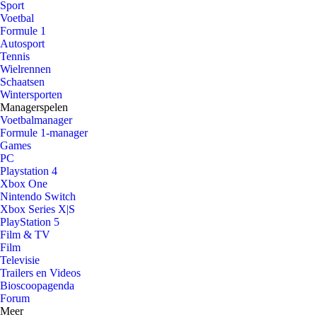
Sport
Voetbal
Formule 1
Autosport
Tennis
Wielrennen
Schaatsen
Wintersporten
Managerspelen
Voetbalmanager
Formule 1-manager
Games
PC
Playstation 4
Xbox One
Nintendo Switch
Xbox Series X|S
PlayStation 5
Film & TV
Film
Televisie
Trailers en Videos
Bioscoopagenda
Forum
Meer