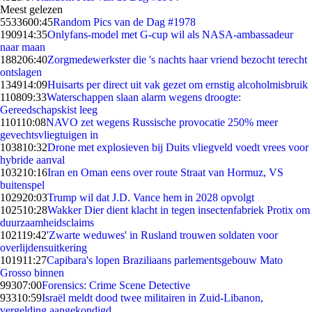
Meest gelezen
55336
00:45
Random Pics van de Dag #1978
1909
14:35
Onlyfans-model met G-cup wil als NASA-ambassadeur
naar maan
1882
06:40
Zorgmedewerkster die 's nachts haar vriend bezocht terecht
ontslagen
1349
14:09
Huisarts per direct uit vak gezet om ernstig alcoholmisbruik
1108
09:33
Waterschappen slaan alarm wegens droogte:
Gereedschapskist leeg
1101
10:08
NAVO zet wegens Russische provocatie 250% meer
gevechtsvliegtuigen in
1038
10:32
Drone met explosieven bij Duits vliegveld voedt vrees voor
hybride aanval
1032
10:16
Iran en Oman eens over route Straat van Hormuz, VS
buitenspel
1029
20:03
Trump wil dat J.D. Vance hem in 2028 opvolgt
1025
10:28
Wakker Dier dient klacht in tegen insectenfabriek Protix om
duurzaamheidsclaims
1021
19:42
'Zwarte weduwes' in Rusland trouwen soldaten voor
overlijdensuitkering
1019
11:27
Capibara's lopen Braziliaans parlementsgebouw Mato
Grosso binnen
993
07:00
Forensics: Crime Scene Detective
933
10:59
Israël meldt dood twee militairen in Zuid-Libanon,
vergelding aangekondigd