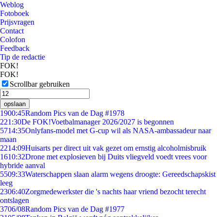
Weblog
Fotoboek
Prijsvragen
Contact
Colofon
Feedback
Tip de redactie
FOK!
FOK!
Scrollbar gebruiken
opslaan
19
00:45
Random Pics van de Dag #1978
2
21:30
De FOK!Voetbalmanager 2026/2027 is begonnen
57
14:35
Onlyfans-model met G-cup wil als NASA-ambassadeur naar
maan
22
14:09
Huisarts per direct uit vak gezet om ernstig alcoholmisbruik
16
10:32
Drone met explosieven bij Duits vliegveld voedt vrees voor
hybride aanval
55
09:33
Waterschappen slaan alarm wegens droogte: Gereedschapskist
leeg
23
06:40
Zorgmedewerkster die 's nachts haar vriend bezocht terecht
ontslagen
37
06/08
Random Pics van de Dag #1977