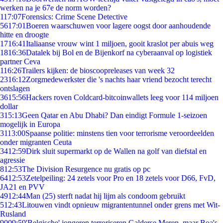
werken na je 67e de norm worden?
1
17:07
Forensics: Crime Scene Detective
56
17:01
Boeren waarschuwen voor lagere oogst door aanhoudende
hitte en droogte
17
16:41
Italiaanse vrouw wint 1 miljoen, gooit kraslot per abuis weg
18
16:36
Datalek bij Bol en de Bijenkorf na cyberaanval op logistiek
partner Ceva
1
16:26
Trailers kijken: de bioscoopreleases van week 32
23
16:12
Zorgmedewerkster die 's nachts haar vriend bezocht terecht
ontslagen
36
15:56
Hackers roven Coldcard-bitcoinwallets leeg voor 114 miljoen
dollar
3
15:13
Geen Qatar en Abu Dhabi? Dan eindigt Formule 1-seizoen
mogelijk in Europa
31
13:00
Spaanse politie: minstens tien voor terrorisme veroordeelden
onder migranten Ceuta
34
12:59
Dirk sluit supermarkt op de Wallen na golf van diefstal en
agressie
8
12:53
The Division Resurgence nu gratis op pc
64
12:53
Zetelpeiling: 24 zetels voor Pro en 18 zetels voor D66, FvD,
JA21 en PVV
49
12:44
Man (25) sterft nadat hij lijm als condoom gebruikt
5
12:43
Litouwen vindt opnieuw migrantentunnel onder grens met Wit-
Rusland
90
09:59
'Belgische' jongeren terroriseren Galderse Meren, maar Boa's