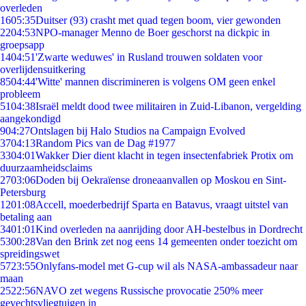
overleden
16
05:35
Duitser (93) crasht met quad tegen boom, vier gewonden
22
04:53
NPO-manager Menno de Boer geschorst na dickpic in
groepsapp
14
04:51
'Zwarte weduwes' in Rusland trouwen soldaten voor
overlijdensuitkering
85
04:44
'Witte' mannen discrimineren is volgens OM geen enkel
probleem
51
04:38
Israël meldt dood twee militairen in Zuid-Libanon, vergelding
aangekondigd
9
04:27
Ontslagen bij Halo Studios na Campaign Evolved
37
04:13
Random Pics van de Dag #1977
33
04:01
Wakker Dier dient klacht in tegen insectenfabriek Protix om
duurzaamheidsclaims
27
03:06
Doden bij Oekraïense droneaanvallen op Moskou en Sint-
Petersburg
12
01:08
Accell, moederbedrijf Sparta en Batavus, vraagt uitstel van
betaling aan
34
01:01
Kind overleden na aanrijding door AH-bestelbus in Dordrecht
53
00:28
Van den Brink zet nog eens 14 gemeenten onder toezicht om
spreidingswet
57
23:55
Onlyfans-model met G-cup wil als NASA-ambassadeur naar
maan
25
22:56
NAVO zet wegens Russische provocatie 250% meer
gevechtsvliegtuigen in