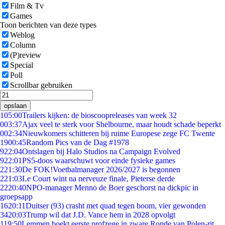
Film & Tv
Games
Toon berichten van deze types
Weblog
Column
(P)review
Special
Poll
Scrollbar gebruiken
opslaan
1
05:00
Trailers kijken: de bioscoopreleases van week 32
0
03:37
Ajax veel te sterk voor Shelbourne, maar houdt schade beperkt
0
02:34
Nieuwkomers schitteren bij ruime Europese zege FC Twente
19
00:45
Random Pics van de Dag #1978
9
22:04
Ontslagen bij Halo Studios na Campaign Evolved
9
22:01
PS5-doos waarschuwt voor einde fysieke games
2
21:30
De FOK!Voetbalmanager 2026/2027 is begonnen
2
21:03
Le Court wint na nerveuze finale, Pieterse derde
22
20:40
NPO-manager Menno de Boer geschorst na dickpic in
groepsapp
16
20:11
Duitser (93) crasht met quad tegen boom, vier gewonden
34
20:03
Trump wil dat J.D. Vance hem in 2028 opvolgt
1
19:50
Lemmen boekt eerste profzege in zware Ronde van Polen-rit