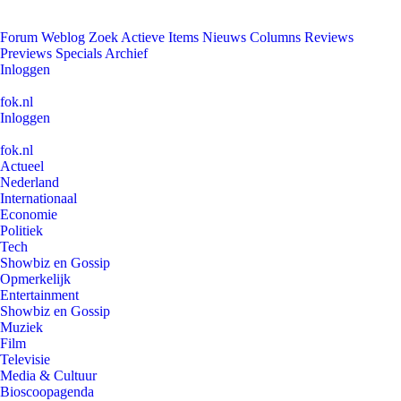
Forum
Weblog
Zoek
Actieve Items
Nieuws
Columns
Reviews
Previews
Specials
Archief
Inloggen
fok.nl
Inloggen
fok.nl
Actueel
Nederland
Internationaal
Economie
Politiek
Tech
Showbiz en Gossip
Opmerkelijk
Entertainment
Showbiz en Gossip
Muziek
Film
Televisie
Media & Cultuur
Bioscoopagenda