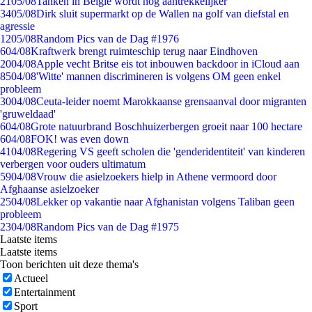
21
05/08
Tanken in België wordt nóg aantrekkelijker
34
05/08
Dirk sluit supermarkt op de Wallen na golf van diefstal en
agressie
12
05/08
Random Pics van de Dag #1976
6
04/08
Kraftwerk brengt ruimteschip terug naar Eindhoven
20
04/08
Apple vecht Britse eis tot inbouwen backdoor in iCloud aan
85
04/08
'Witte' mannen discrimineren is volgens OM geen enkel
probleem
30
04/08
Ceuta-leider noemt Marokkaanse grensaanval door migranten
'gruweldaad'
6
04/08
Grote natuurbrand Boschhuizerbergen groeit naar 100 hectare
6
04/08
FOK! was even down
41
04/08
Regering VS geeft scholen die 'genderidentiteit' van kinderen
verbergen voor ouders ultimatum
59
04/08
Vrouw die asielzoekers hielp in Athene vermoord door
Afghaanse asielzoeker
25
04/08
Lekker op vakantie naar Afghanistan volgens Taliban geen
probleem
23
04/08
Random Pics van de Dag #1975
Laatste items
Laatste items
Toon berichten uit deze thema's
Actueel
Entertainment
Sport