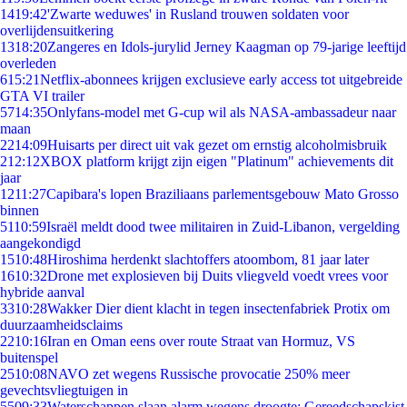
14
19:42
'Zwarte weduwes' in Rusland trouwen soldaten voor
overlijdensuitkering
13
18:20
Zangeres en Idols-jurylid Jerney Kaagman op 79-jarige leeftijd
overleden
6
15:21
Netflix-abonnees krijgen exclusieve early access tot uitgebreide
GTA VI trailer
57
14:35
Onlyfans-model met G-cup wil als NASA-ambassadeur naar
maan
22
14:09
Huisarts per direct uit vak gezet om ernstig alcoholmisbruik
2
12:12
XBOX platform krijgt zijn eigen "Platinum" achievements dit
jaar
12
11:27
Capibara's lopen Braziliaans parlementsgebouw Mato Grosso
binnen
51
10:59
Israël meldt dood twee militairen in Zuid-Libanon, vergelding
aangekondigd
15
10:48
Hiroshima herdenkt slachtoffers atoombom, 81 jaar later
16
10:32
Drone met explosieven bij Duits vliegveld voedt vrees voor
hybride aanval
33
10:28
Wakker Dier dient klacht in tegen insectenfabriek Protix om
duurzaamheidsclaims
22
10:16
Iran en Oman eens over route Straat van Hormuz, VS
buitenspel
25
10:08
NAVO zet wegens Russische provocatie 250% meer
gevechtsvliegtuigen in
55
09:33
Waterschappen slaan alarm wegens droogte: Gereedschapskist