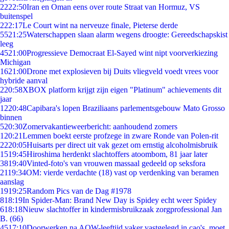
22
22:50
Iran en Oman eens over route Straat van Hormuz, VS
buitenspel
2
22:17
Le Court wint na nerveuze finale, Pieterse derde
55
21:25
Waterschappen slaan alarm wegens droogte: Gereedschapskist
leeg
45
21:00
Progressieve Democraat El-Sayed wint nipt voorverkiezing
Michigan
16
21:00
Drone met explosieven bij Duits vliegveld voedt vrees voor
hybride aanval
2
20:58
XBOX platform krijgt zijn eigen "Platinum" achievements dit
jaar
12
20:48
Capibara's lopen Braziliaans parlementsgebouw Mato Grosso
binnen
5
20:30
Zomervakantieweerbericht: aanhoudend zomers
1
20:21
Lemmen boekt eerste profzege in zware Ronde van Polen-rit
22
20:05
Huisarts per direct uit vak gezet om ernstig alcoholmisbruik
15
19:45
Hiroshima herdenkt slachtoffers atoombom, 81 jaar later
38
19:40
Vinted-foto's van vrouwen massaal gedeeld op seksfora
21
19:34
OM: vierde verdachte (18) vast op verdenking van beramen
aanslag
19
19:25
Random Pics van de Dag #1978
8
18:19
In Spider-Man: Brand New Day is Spidey echt weer Spidey
6
18:18
Nieuw slachtoffer in kindermisbruikzaak zorgprofessional Jan
B. (66)
45
17:10
Doorwerken na AOW-leeftijd vaker vastgelegd in cao's, moet