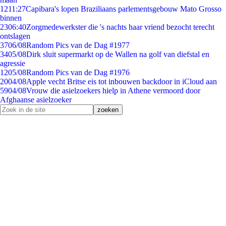
12
11:27
Capibara's lopen Braziliaans parlementsgebouw Mato Grosso
binnen
23
06:40
Zorgmedewerkster die 's nachts haar vriend bezocht terecht
ontslagen
37
06/08
Random Pics van de Dag #1977
34
05/08
Dirk sluit supermarkt op de Wallen na golf van diefstal en
agressie
12
05/08
Random Pics van de Dag #1976
20
04/08
Apple vecht Britse eis tot inbouwen backdoor in iCloud aan
59
04/08
Vrouw die asielzoekers hielp in Athene vermoord door
Afghaanse asielzoeker