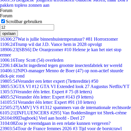
pakken topless zonnen aan
Forum
Forum
Scrollbar gebruiken
opslaan
163
06:27
Wat is jullie binnenhuistemperatuur? #81 Horrorzomer
11
06:24
Trump wil dat J.D. Vance hem in 2028 opvolgt
189
06:23
[SBS6] De Oranjezomer #10 Helene je kan het niet stop
ermee
10
06:16
Tony Scott (54) overleden
22
06:14
Klacht ingediend tegen grootste insectenfabriek ter wereld
104
06:12
NPO-manager Menno de Boer (47) op non-actief stuurde
dick-pic rond
198
05:54
Verander een letter expert (7lettereditie) #50
38
05:53
GTA VI #12 GTA VI Extended look 27 Augustus Netflix/YT
13
05:53
Verander één letter. Expert # 75 (8 letters)
48
05:52
Verander één letter: Expert #143 (9 letters)
141
05:51
Verander één letter: Expert #91 (10 letters)
225
05:27
[AMV] VS #1312 spammers van de internationale rechtsorde
61
05:21
[INFLUENCERS #295] Van flodderslinger tot Shrek-crème
261
04:09
[Dagboek] Veel aan hoofd - Deel 27
31
04:08
Zou je vreemdgaan in een relatie kunnen vergeven?
239
03:54
Tour de France femmes 2026 #3 Tijd voor de borstcrawl