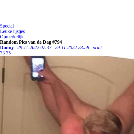
Special
Leuke lijstjes
Opmerkelijk
Random Pics van de Dag #794
Danny
29-11-2022 07:37
29-11-2022 23:58
print
73
75