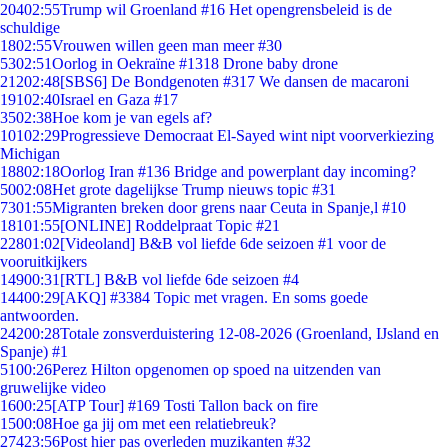
204
02:55
Trump wil Groenland #16 Het opengrensbeleid is de
schuldige
18
02:55
Vrouwen willen geen man meer #30
53
02:51
Oorlog in Oekraïne #1318 Drone baby drone
212
02:48
[SBS6] De Bondgenoten #317 We dansen de macaroni
191
02:40
Israel en Gaza #17
35
02:38
Hoe kom je van egels af?
101
02:29
Progressieve Democraat El-Sayed wint nipt voorverkiezing
Michigan
188
02:18
Oorlog Iran #136 Bridge and powerplant day incoming?
50
02:08
Het grote dagelijkse Trump nieuws topic #31
73
01:55
Migranten breken door grens naar Ceuta in Spanje,l #10
181
01:55
[ONLINE] Roddelpraat Topic #21
228
01:02
[Videoland] B&B vol liefde 6de seizoen #1 voor de
vooruitkijkers
149
00:31
[RTL] B&B vol liefde 6de seizoen #4
144
00:29
[AKQ] #3384 Topic met vragen. En soms goede
antwoorden.
242
00:28
Totale zonsverduistering 12-08-2026 (Groenland, IJsland en
Spanje) #1
51
00:26
Perez Hilton opgenomen op spoed na uitzenden van
gruwelijke video
16
00:25
[ATP Tour] #169 Tosti Tallon back on fire
15
00:08
Hoe ga jij om met een relatiebreuk?
274
23:56
Post hier pas overleden muzikanten #32