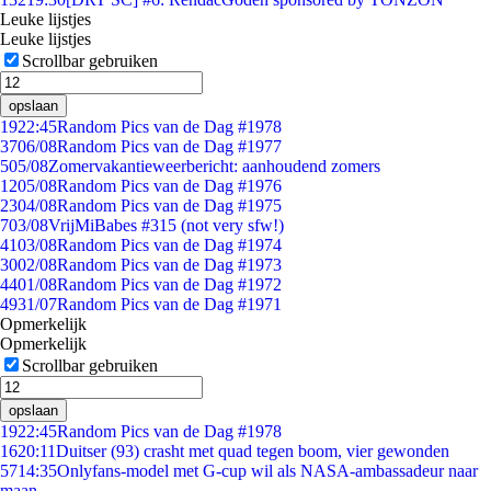
Leuke lijstjes
Leuke lijstjes
Scrollbar gebruiken
opslaan
19
22:45
Random Pics van de Dag #1978
37
06/08
Random Pics van de Dag #1977
5
05/08
Zomervakantieweerbericht: aanhoudend zomers
12
05/08
Random Pics van de Dag #1976
23
04/08
Random Pics van de Dag #1975
7
03/08
VrijMiBabes #315 (not very sfw!)
41
03/08
Random Pics van de Dag #1974
30
02/08
Random Pics van de Dag #1973
44
01/08
Random Pics van de Dag #1972
49
31/07
Random Pics van de Dag #1971
Opmerkelijk
Opmerkelijk
Scrollbar gebruiken
opslaan
19
22:45
Random Pics van de Dag #1978
16
20:11
Duitser (93) crasht met quad tegen boom, vier gewonden
57
14:35
Onlyfans-model met G-cup wil als NASA-ambassadeur naar
maan