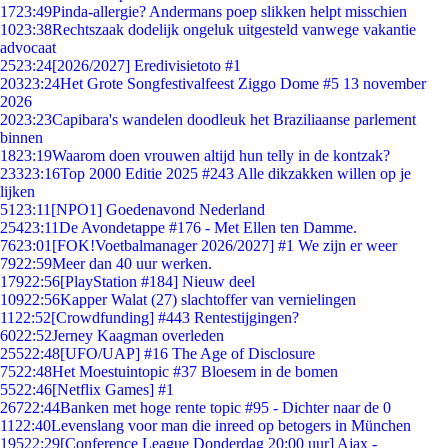
17
23:49
Pinda-allergie? Andermans poep slikken helpt misschien
10
23:38
Rechtszaak dodelijk ongeluk uitgesteld vanwege vakantie
advocaat
25
23:24
[2026/2027] Eredivisietoto #1
203
23:24
Het Grote Songfestivalfeest Ziggo Dome #5 13 november
2026
20
23:23
Capibara's wandelen doodleuk het Braziliaanse parlement
binnen
18
23:19
Waarom doen vrouwen altijd hun telly in de kontzak?
233
23:16
Top 2000 Editie 2025 #243 Alle dikzakken willen op je
lijken
51
23:11
[NPO1] Goedenavond Nederland
254
23:11
De Avondetappe #176 - Met Ellen ten Damme.
76
23:01
[FOK!Voetbalmanager 2026/2027] #1 We zijn er weer
79
22:59
Meer dan 40 uur werken.
179
22:56
[PlayStation #184] Nieuw deel
109
22:56
Kapper Walat (27) slachtoffer van vernielingen
11
22:52
[Crowdfunding] #443 Rentestijgingen?
60
22:52
Jerney Kaagman overleden
255
22:48
[UFO/UAP] #16 The Age of Disclosure
75
22:48
Het Moestuintopic #37 Bloesem in de bomen
55
22:46
[Netflix Games] #1
267
22:44
Banken met hoge rente topic #95 - Dichter naar de 0
11
22:40
Levenslang voor man die inreed op betogers in München
195
22:29
[Conference League Donderdag 20:00 uur] Ajax -