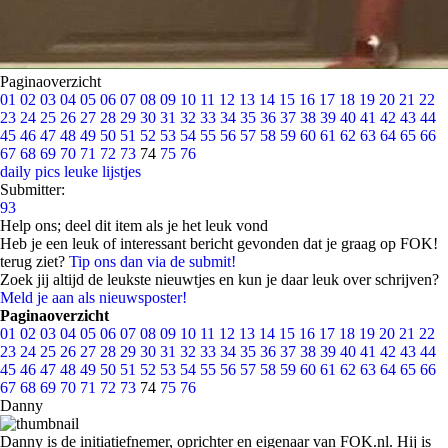
Paginaoverzicht
01
02
03
04
05
06
07
08
09
10
11
12
13
14
15
16
17
18
19
20
21
22
23
24
25
26
27
28
29
30
31
32
33
34
35
36
37
38
39
40
41
42
43
44
45
46
47
48
49
50
51
52
53
54
55
56
57
58
59
60
61
62
63
64
65
66
67
68
69
70
71
72
73
74
75
76
daily pics
leuke lijstjes
Submitter:
93
Help ons; deel dit item als je het leuk vond
Heb je een leuk of interessant bericht gevonden dat je graag op FOK!
terug ziet?
Tip ons dan via de submit!
Zoek jij altijd de leukste nieuwtjes en kun je daar leuk over schrijven?
Meld je aan als nieuwsposter!
Paginaoverzicht
01
02
03
04
05
06
07
08
09
10
11
12
13
14
15
16
17
18
19
20
21
22
23
24
25
26
27
28
29
30
31
32
33
34
35
36
37
38
39
40
41
42
43
44
45
46
47
48
49
50
51
52
53
54
55
56
57
58
59
60
61
62
63
64
65
66
67
68
69
70
71
72
73
74
75
76
Danny
Danny is de initiatiefnemer, oprichter en eigenaar van FOK.nl. Hij is