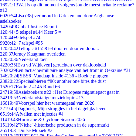
169
21:13
Wat is op dit moment volgens jou de meest irritante reclame?
#12
60
20:54
Lisa (38) vermoord in Griekenland door Afghaanse
asielzoeker
14
20:49
Global Justice Report
1
20:44
+5 telspel #144 Keer 5 =
1
20:44
+9 telspel #74
99
20:42
+7 telspel #95
120
20:42
Teltopic #1558 tel door en door en door....
2
20:37
Jerney Kaagman overleden
120
20:36
Nederland toen
42
20:35
[Eva vd Wijdeven] geruchten over dakloosheid
70
20:29
Een tactische/militaire analyse van het front in Oekraïne #31
146
20:24
[SBS6] Vandaag Inside #136 - Boekje pluggen.
238
20:22
Speciaalbieren #80: another one bites the dust
15
20:17
Radio 2 #145 Ruud 66
247
19:58
Asielzoekers #22 : Het Europese migratiepact gaat in
242
19:53
Nederlandstalige muziektopic #13
166
19:49
Voorspel hier het warmtegetal van 2026
22
19:45
[Dagboek] Mijn struggles in het dagelijks leven
65
19:44
Afvallen met injecties #4
114
19:43
Hurricane & Cyclone Season 2026
151
19:42
"Niche"-historische producten in de supermarkt
265
19:31
Duitse Muziek #2
132
19:30
[DRT SC] #6: RendacGoden sponsored by TONZON