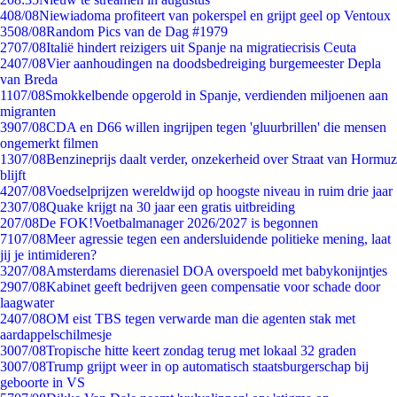
4
08/08
Niewiadoma profiteert van pokerspel en grijpt geel op Ventoux
35
08/08
Random Pics van de Dag #1979
27
07/08
Italië hindert reizigers uit Spanje na migratiecrisis Ceuta
24
07/08
Vier aanhoudingen na doodsbedreiging burgemeester Depla
van Breda
11
07/08
Smokkelbende opgerold in Spanje, verdienden miljoenen aan
migranten
39
07/08
CDA en D66 willen ingrijpen tegen 'gluurbrillen' die mensen
ongemerkt filmen
13
07/08
Benzineprijs daalt verder, onzekerheid over Straat van Hormuz
blijft
42
07/08
Voedselprijzen wereldwijd op hoogste niveau in ruim drie jaar
23
07/08
Quake krijgt na 30 jaar een gratis uitbreiding
2
07/08
De FOK!Voetbalmanager 2026/2027 is begonnen
71
07/08
Meer agressie tegen een andersluidende politieke mening, laat
jij je intimideren?
32
07/08
Amsterdams dierenasiel DOA overspoeld met babykonijntjes
29
07/08
Kabinet geeft bedrijven geen compensatie voor schade door
laagwater
24
07/08
OM eist TBS tegen verwarde man die agenten stak met
aardappelschilmesje
30
07/08
Tropische hitte keert zondag terug met lokaal 32 graden
30
07/08
Trump grijpt weer in op automatisch staatsburgerschap bij
geboorte in VS