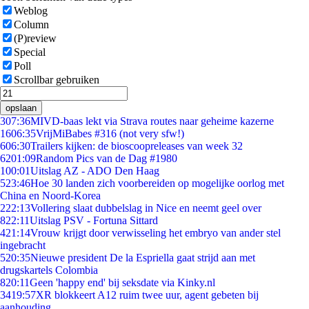
Weblog
Column
(P)review
Special
Poll
Scrollbar gebruiken
opslaan
3
07:36
MIVD-baas lekt via Strava routes naar geheime kazerne
16
06:35
VrijMiBabes #316 (not very sfw!)
6
06:30
Trailers kijken: de bioscoopreleases van week 32
62
01:09
Random Pics van de Dag #1980
1
00:01
Uitslag AZ - ADO Den Haag
5
23:46
Hoe 30 landen zich voorbereiden op mogelijke oorlog met
China en Noord-Korea
2
22:13
Vollering slaat dubbelslag in Nice en neemt geel over
8
22:11
Uitslag PSV - Fortuna Sittard
4
21:14
Vrouw krijgt door verwisseling het embryo van ander stel
ingebracht
5
20:35
Nieuwe president De la Espriella gaat strijd aan met
drugskartels Colombia
8
20:11
Geen 'happy end' bij seksdate via Kinky.nl
34
19:57
XR blokkeert A12 ruim twee uur, agent gebeten bij
aanhouding