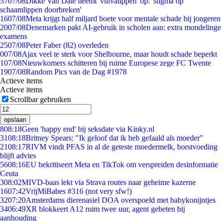
57
07/08
Dikke Van Dale neemt 'vulvalippen' op: 'stigma op
schaamlippen doorbreken'
16
07/08
Meta krijgt half miljard boete voor mentale schade bij jongeren
20
07/08
Denemarken pakt AI-gebruik in scholen aan: extra mondelinge
examens
25
07/08
Peter Faber (82) overleden
0
07/08
Ajax veel te sterk voor Shelbourne, maar houdt schade beperkt
1
07/08
Nieuwkomers schitteren bij ruime Europese zege FC Twente
19
07/08
Random Pics van de Dag #1978
Actieve items
Actieve items
Scrollbar gebruiken
opslaan
8
08:18
Geen 'happy end' bij seksdate via Kinky.nl
31
08:18
Britney Spears: "Ik geloof dat ik heb gefaald als moeder"
21
08:17
RIVM vindt PFAS in al de geteste moedermelk, borstvoeding
blijft advies
56
08:16
EU bekritiseert Meta en TikTok om verspreiden desinformatie
Ceuta
3
08:02
MIVD-baas lekt via Strava routes naar geheime kazerne
16
07:42
VrijMiBabes #316 (not very sfw!)
32
07:20
Amsterdams dierenasiel DOA overspoeld met babykonijntjes
34
06:49
XR blokkeert A12 ruim twee uur, agent gebeten bij
aanhouding