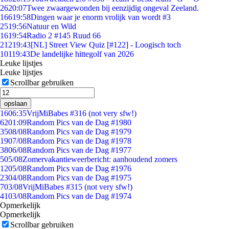
26
20:07
Twee zwaargewonden bij eenzijdig ongeval Zeeland.
166
19:58
Dingen waar je enorm vrolijk van wordt #3
25
19:56
Natuur en Wild
16
19:54
Radio 2 #145 Ruud 66
212
19:43
[NL] Street View Quiz [#122] - Loogisch toch
101
19:43
De landelijke hittegolf van 2026
Leuke lijstjes
Leuke lijstjes
Scrollbar gebruiken
opslaan
16
06:35
VrijMiBabes #316 (not very sfw!)
62
01:09
Random Pics van de Dag #1980
35
08/08
Random Pics van de Dag #1979
19
07/08
Random Pics van de Dag #1978
38
06/08
Random Pics van de Dag #1977
5
05/08
Zomervakantieweerbericht: aanhoudend zomers
12
05/08
Random Pics van de Dag #1976
23
04/08
Random Pics van de Dag #1975
7
03/08
VrijMiBabes #315 (not very sfw!)
41
03/08
Random Pics van de Dag #1974
Opmerkelijk
Opmerkelijk
Scrollbar gebruiken