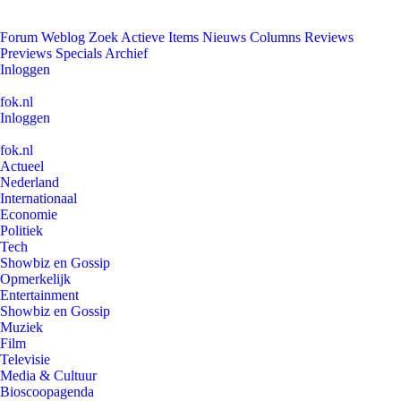
Forum
Weblog
Zoek
Actieve Items
Nieuws
Columns
Reviews
Previews
Specials
Archief
Inloggen
fok.nl
Inloggen
fok.nl
Actueel
Nederland
Internationaal
Economie
Politiek
Tech
Showbiz en Gossip
Opmerkelijk
Entertainment
Showbiz en Gossip
Muziek
Film
Televisie
Media & Cultuur
Bioscoopagenda