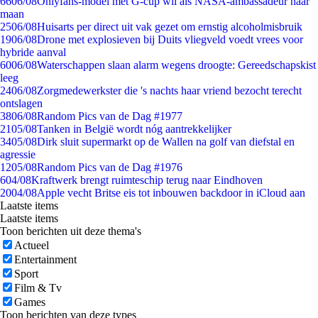
66
06/08
Onlyfans-model met G-cup wil als NASA-ambassadeur naar
maan
25
06/08
Huisarts per direct uit vak gezet om ernstig alcoholmisbruik
19
06/08
Drone met explosieven bij Duits vliegveld voedt vrees voor
hybride aanval
60
06/08
Waterschappen slaan alarm wegens droogte: Gereedschapskist
leeg
24
06/08
Zorgmedewerkster die 's nachts haar vriend bezocht terecht
ontslagen
38
06/08
Random Pics van de Dag #1977
21
05/08
Tanken in België wordt nóg aantrekkelijker
34
05/08
Dirk sluit supermarkt op de Wallen na golf van diefstal en
agressie
12
05/08
Random Pics van de Dag #1976
6
04/08
Kraftwerk brengt ruimteschip terug naar Eindhoven
20
04/08
Apple vecht Britse eis tot inbouwen backdoor in iCloud aan
Laatste items
Laatste items
Toon berichten uit deze thema's
Actueel
Entertainment
Sport
Film & Tv
Games
Toon berichten van deze types