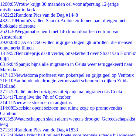
12
00:05
Vrouw krijgt 30 maanden cel voor afpersing 12-jarige
misdienaar in kerk
43
22:22
Random Pics van de Dag #1448
43
22:19
Houthi's vallen Saoedi-Arabië en Jemen aan, dreigen met
blokkade olieroute
26
21:30
Wegpiraat scheurt met 146 km/u door het centrum van
Amsterdam
39
20:08
CDA en D66 willen ingrijpen tegen 'gluurbrillen' die mensen
ongemerkt filmen
13
19:52
Benzineprijs daalt verder, onzekerheid over Straat van Hormuz
blijft
63
19:04
Spanje: bijna alle migranten in Ceuta weer teruggekeerd naar
Marokko
4
17:13
Niewiadoma profiteert van pokerspel en grijpt geel op Ventoux
7
16:10
Aanhoudende droogte veroorzaakt scheuren in dijken Zuid-
Holland
27
15:52
Italië hindert reizigers uit Spanje na migratiecrisis Ceuta
23
14:17
Long live the 7th of October
2
14:11
Nieuw te streamen in augustus
1
14:08
Excelsior opent seizoen met ruime zege op promovendus
Cambuur
60
13:58
Waterschappen slaan alarm wegens droogte: Gereedschapskist
leeg
37
13:13
Random Pics van de Dag #1833
16
12:43
Meta krijgt half miljard boete voor mentale schade bij jongeren