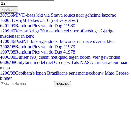
opslaan
3
07:36
MIVD-baas lekt via Strava routes naar geheime kazerne
16
06:35
VrijMiBabes #316 (not very sfw!)
62
01:09
Random Pics van de Dag #1980
12
09:49
Vrouw krijgt 30 maanden cel voor afpersing 12-jarige
misdienaar in kerk
47
09:46
PostNL-bezorger steekt bewoner na ruzie over pakket
35
08/08
Random Pics van de Dag #1979
19
07/08
Random Pics van de Dag #1978
40
06/08
Duitser (93) crasht met quad tegen boom, vier gewonden
66
06/08
Onlyfans-model met G-cup wil als NASA-ambassadeur naar
maan
12
06/08
Capibara's lopen Braziliaans parlementsgebouw Mato Grosso
binnen