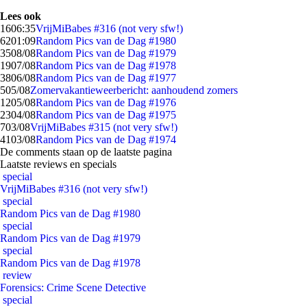
Lees ook
16
06:35
VrijMiBabes #316 (not very sfw!)
62
01:09
Random Pics van de Dag #1980
35
08/08
Random Pics van de Dag #1979
19
07/08
Random Pics van de Dag #1978
38
06/08
Random Pics van de Dag #1977
5
05/08
Zomervakantieweerbericht: aanhoudend zomers
12
05/08
Random Pics van de Dag #1976
23
04/08
Random Pics van de Dag #1975
7
03/08
VrijMiBabes #315 (not very sfw!)
41
03/08
Random Pics van de Dag #1974
De comments staan op de laatste pagina
Laatste reviews en specials
special
VrijMiBabes #316 (not very sfw!)
special
Random Pics van de Dag #1980
special
Random Pics van de Dag #1979
special
Random Pics van de Dag #1978
review
Forensics: Crime Scene Detective
special