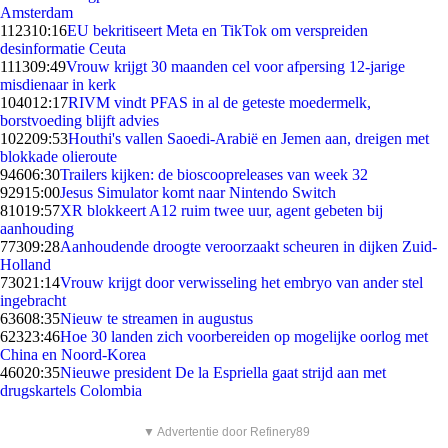
Amsterdam
1123
10:16
EU bekritiseert Meta en TikTok om verspreiden
desinformatie Ceuta
1113
09:49
Vrouw krijgt 30 maanden cel voor afpersing 12-jarige
misdienaar in kerk
1040
12:17
RIVM vindt PFAS in al de geteste moedermelk,
borstvoeding blijft advies
1022
09:53
Houthi's vallen Saoedi-Arabië en Jemen aan, dreigen met
blokkade olieroute
946
06:30
Trailers kijken: de bioscoopreleases van week 32
929
15:00
Jesus Simulator komt naar Nintendo Switch
810
19:57
XR blokkeert A12 ruim twee uur, agent gebeten bij
aanhouding
773
09:28
Aanhoudende droogte veroorzaakt scheuren in dijken Zuid-
Holland
730
21:14
Vrouw krijgt door verwisseling het embryo van ander stel
ingebracht
636
08:35
Nieuw te streamen in augustus
623
23:46
Hoe 30 landen zich voorbereiden op mogelijke oorlog met
China en Noord-Korea
460
20:35
Nieuwe president De la Espriella gaat strijd aan met
drugskartels Colombia
▼ Advertentie door Refinery89