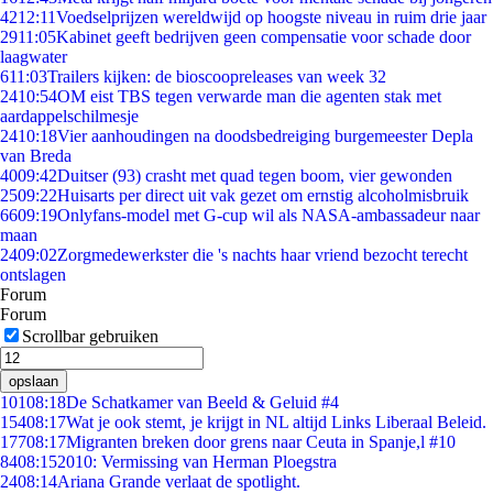
42
12:11
Voedselprijzen wereldwijd op hoogste niveau in ruim drie jaar
29
11:05
Kabinet geeft bedrijven geen compensatie voor schade door
laagwater
6
11:03
Trailers kijken: de bioscoopreleases van week 32
24
10:54
OM eist TBS tegen verwarde man die agenten stak met
aardappelschilmesje
24
10:18
Vier aanhoudingen na doodsbedreiging burgemeester Depla
van Breda
40
09:42
Duitser (93) crasht met quad tegen boom, vier gewonden
25
09:22
Huisarts per direct uit vak gezet om ernstig alcoholmisbruik
66
09:19
Onlyfans-model met G-cup wil als NASA-ambassadeur naar
maan
24
09:02
Zorgmedewerkster die 's nachts haar vriend bezocht terecht
ontslagen
Forum
Forum
Scrollbar gebruiken
opslaan
101
08:18
De Schatkamer van Beeld & Geluid #4
154
08:17
Wat je ook stemt, je krijgt in NL altijd Links Liberaal Beleid.
177
08:17
Migranten breken door grens naar Ceuta in Spanje,l #10
84
08:15
2010: Vermissing van Herman Ploegstra
24
08:14
Ariana Grande verlaat de spotlight.