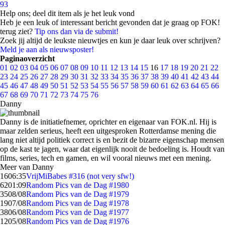
93
Help ons; deel dit item als je het leuk vond
Heb je een leuk of interessant bericht gevonden dat je graag op FOK!
terug ziet?
Tip ons dan via de submit!
Zoek jij altijd de leukste nieuwtjes en kun je daar leuk over schrijven?
Meld je aan als nieuwsposter!
Paginaoverzicht
01
02
03
04
05
06
07
08
09
10
11
12
13
14
15
16
17
18
19
20
21
22
23
24
25
26
27
28
29
30
31
32
33
34
35
36
37
38
39
40
41
42
43
44
45
46
47
48
49
50
51
52
53
54
55
56
57
58
59
60
61
62
63
64
65
66
67
68
69
70
71
72
73
74
75
76
Danny
Danny is de initiatiefnemer, oprichter en eigenaar van FOK.nl. Hij is
maar zelden serieus, heeft een uitgesproken Rotterdamse mening die
lang niet altijd politiek correct is en bezit de bizarre eigenschap mensen
op de kast te jagen, waar dat eigenlijk nooit de bedoeling is. Houdt van
films, series, tech en gamen, en wil vooral nieuws met een mening.
Meer van Danny
16
06:35
VrijMiBabes #316 (not very sfw!)
62
01:09
Random Pics van de Dag #1980
35
08/08
Random Pics van de Dag #1979
19
07/08
Random Pics van de Dag #1978
38
06/08
Random Pics van de Dag #1977
12
05/08
Random Pics van de Dag #1976