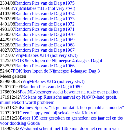
23
04/08
Random Pics van de Dag #1975
7
03/08
VrijMiBabes #315 (not very sfw!)
41
03/08
Random Pics van de Dag #1974
30
02/08
Random Pics van de Dag #1973
44
01/08
Random Pics van de Dag #1972
49
31/07
Random Pics van de Dag #1971
36
30/07
Random Pics van de Dag #1970
44
29/07
Random Pics van de Dag #1969
32
28/07
Random Pics van de Dag #1968
40
27/07
Random Pics van de Dag #1967
14
27/07
VrijMiBabes #314 (not very sfw!)
15
25/07
FOK!kers lopen de Nijmeegse 4-daagse: Dag 4
83
25/07
Random Pics van de Dag #1966
5
24/07
FOK!kers lopen de Nijmeegse 4-daagse: Dag 3
Meest gelezen
82990
06:35
VrijMiBabes #316 (not very sfw!)
52677
01:09
Random Pics van de Dag #1980
1766
09:46
PostNL-bezorger steekt bewoner na ruzie over pakket
1719
12:42
VS: kans op Russische aanval op NAVO-land groeit,
munitietekort wordt probleem
1653
13:26
Britney Spears: "Ik geloof dat ik heb gefaald als moeder"
1293
20:11
Geen 'happy end' bij seksdate via Kinky.nl
1215
12:28
Broer 135 keer gestoken en gesneden: zes jaar cel en tbs
voor doodslag Gouda
1189
09:32
Wegpiraat scheurt met 146 km/u door het centrum van