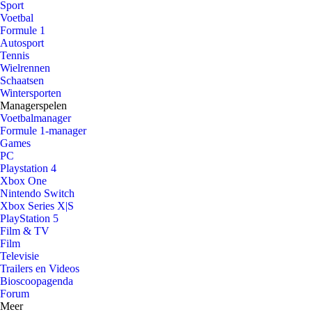
Sport
Voetbal
Formule 1
Autosport
Tennis
Wielrennen
Schaatsen
Wintersporten
Managerspelen
Voetbalmanager
Formule 1-manager
Games
PC
Playstation 4
Xbox One
Nintendo Switch
Xbox Series X|S
PlayStation 5
Film & TV
Film
Televisie
Trailers en Videos
Bioscoopagenda
Forum
Meer