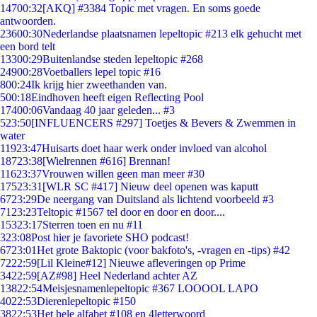
147
00:32
[AKQ] #3384 Topic met vragen. En soms goede
antwoorden.
236
00:30
Nederlandse plaatsnamen lepeltopic #213 elk gehucht met
een bord telt
133
00:29
Buitenlandse steden lepeltopic #268
249
00:28
Voetballers lepel topic #16
8
00:24
Ik krijg hier zweethanden van.
5
00:18
Eindhoven heeft eigen Reflecting Pool
174
00:06
Vandaag 40 jaar geleden... #3
5
23:50
[INFLUENCERS #297] Toetjes & Bevers & Zwemmen in
water
119
23:47
Huisarts doet haar werk onder invloed van alcohol
187
23:38
[Wielrennen #616] Brennan!
116
23:37
Vrouwen willen geen man meer #30
175
23:31
[WLR SC #417] Nieuw deel openen was kaputt
67
23:29
De neergang van Duitsland als lichtend voorbeeld #3
71
23:23
Teltopic #1567 tel door en door en door....
153
23:17
Sterren toen en nu #11
3
23:08
Post hier je favoriete SHO podcast!
67
23:01
Het grote Baktopic (voor bakfoto's, -vragen en -tips) #42
72
22:59
[Lil Kleine#12] Nieuwe afleveringen op Prime
34
22:59
[AZ#98] Heel Nederland achter AZ
138
22:54
Meisjesnamenlepeltopic #367 LOOOOL LAPO
40
22:53
Dierenlepeltopic #150
38
22:53
Het hele alfabet #108 en 4letterwoord