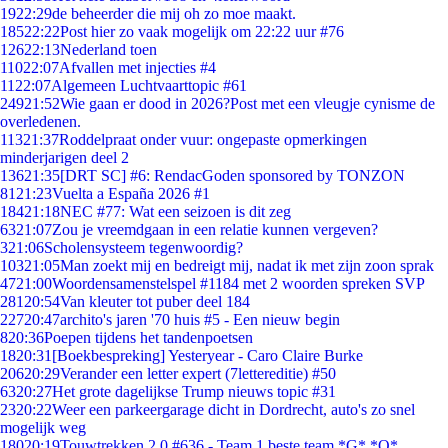
19
22:29
de beheerder die mij oh zo moe maakt.
185
22:22
Post hier zo vaak mogelijk om 22:22 uur #76
126
22:13
Nederland toen
110
22:07
Afvallen met injecties #4
11
22:07
Algemeen Luchtvaarttopic #61
249
21:52
Wie gaan er dood in 2026?Post met een vleugje cynisme de
overledenen.
113
21:37
Roddelpraat onder vuur: ongepaste opmerkingen
minderjarigen deel 2
136
21:35
[DRT SC] #6: RendacGoden sponsored by TONZON
81
21:23
Vuelta a España 2026 #1
184
21:18
NEC #77: Wat een seizoen is dit zeg
63
21:07
Zou je vreemdgaan in een relatie kunnen vergeven?
3
21:06
Scholensysteem tegenwoordig?
103
21:05
Man zoekt mij en bedreigt mij, nadat ik met zijn zoon sprak
47
21:00
Woordensamenstelspel #1184 met 2 woorden spreken SVP
281
20:54
Van kleuter tot puber deel 184
227
20:47
archito's jaren '70 huis #5 - Een nieuw begin
8
20:36
Poepen tijdens het tandenpoetsen
18
20:31
[Boekbespreking] Yesteryear - Caro Claire Burke
206
20:29
Verander een letter expert (7lettereditie) #50
63
20:27
Het grote dagelijkse Trump nieuws topic #31
23
20:22
Weer een parkeergarage dicht in Dordrecht, auto's zo snel
mogelijk weg
180
20:19
Touwtrekken 2.0 #636 - Team 1 beste team *G* *O*