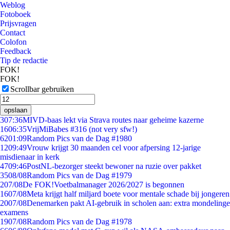
Weblog
Fotoboek
Prijsvragen
Contact
Colofon
Feedback
Tip de redactie
FOK!
FOK!
Scrollbar gebruiken
opslaan
3
07:36
MIVD-baas lekt via Strava routes naar geheime kazerne
16
06:35
VrijMiBabes #316 (not very sfw!)
62
01:09
Random Pics van de Dag #1980
12
09:49
Vrouw krijgt 30 maanden cel voor afpersing 12-jarige
misdienaar in kerk
47
09:46
PostNL-bezorger steekt bewoner na ruzie over pakket
35
08/08
Random Pics van de Dag #1979
2
07/08
De FOK!Voetbalmanager 2026/2027 is begonnen
16
07/08
Meta krijgt half miljard boete voor mentale schade bij jongeren
20
07/08
Denemarken pakt AI-gebruik in scholen aan: extra mondelinge
examens
19
07/08
Random Pics van de Dag #1978