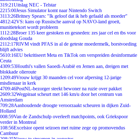
3
19:21
Uitslag NEC - Telstar
22
15:00
Jesus Simulator komt naar Nintendo Switch
31
13:26
Britney Spears: "Ik geloof dat ik heb gefaald als moeder"
48
12:42
VS: kans op Russische aanval op NAVO-land groeit,
munitietekort wordt probleem
11
12:28
Broer 135 keer gestoken en gesneden: zes jaar cel en tbs voor
doodslag Gouda
21
12:17
RIVM vindt PFAS in al de geteste moedermelk, borstvoeding
blijft advies
56
10:16
EU bekritiseert Meta en TikTok om verspreiden desinformatie
Ceuta
43
09:53
Houthi's vallen Saoedi-Arabië en Jemen aan, dreigen met
blokkade olieroute
12
09:49
Vrouw krijgt 30 maanden cel voor afpersing 12-jarige
misdienaar in kerk
47
09:46
PostNL-bezorger steekt bewoner na ruzie over pakket
26
09:32
Wegpiraat scheurt met 146 km/u door het centrum van
Amsterdam
7
09:28
Aanhoudende droogte veroorzaakt scheuren in dijken Zuid-
Holland
0
08:59
Van de Zandschulp overleeft matchpoints, ook Griekspoor
verder in Montreal
1
08:56
Excelsior opent seizoen met ruime zege op promovendus
Cambuur
2
08:35
Nieuw te streamen in augustus