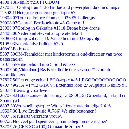
48
08:13
[Netflix #210] TUDUM
277
08:11
Oorlog Iran #136 Bridge and powerplant day incoming?
113
08:11
Het grote goedemorgen topic #3
196
08:07
Tour de France femmes 2026 #5 Lollergps
299
08:07
Centraal Bordspeltopic #8 Game on!
280
08:07
Oorlog in Oekraïne #1318 Drone baby drone
244
08:06
Nederland stevent af op watertekort
78
08:03
Trump wil dat J.D. Vance hem in 2028 opvolgt
91
08:03
Nederlandse Politiek #725
4
08:03
Podcasts
53
07:59
OM-Teamleider met kinderporno is oud-directeur van twee
basisscholen
12
07:55
Petitie behoud npo 5 Soul & Jazz
260
07:50
[Videoland] B&B vol liefde 6de seizoen #1 voor de
vooruitkijkers
276
07:50
Het enige echte LEGO-topic #45 LEGOOOOOOOOOOO
87
07:49
GTA VI #12 GTA VI Extended look 27 Augustus Netflix/YT
58
07:43
Eeuwig voortleven
267
07:43
Totale zonsverduistering 12-08-2026 (Groenland, IJsland en
Spanje) #1
88
07:39
Voorspellingstopic: Wie is hier de weerkundige? #16
195
07:36
[Live Eredivisie #1786] We zijn begonnen!
70
07:36
Huisarts verkracht vrouw.
6
07:27
Hoeveel geld spendeer jij aan je beginnende relatie?
282
07:26
[CRE SC #160] Op naar de zomer!!