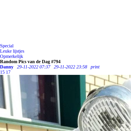
Special
Leuke lijstjes
Opmerkelijk
Random Pics van de Dag #794
Danny
29-11-2022 07:37
29-11-2022 23:58
print
15
17