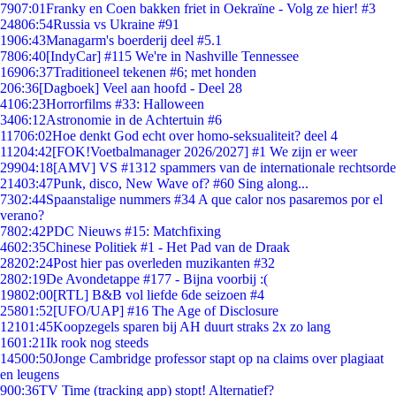
79
07:01
Franky en Coen bakken friet in Oekraïne - Volg ze hier! #3
248
06:54
Russia vs Ukraine #91
19
06:43
Managarm's boerderij deel #5.1
78
06:40
[IndyCar] #115 We're in Nashville Tennessee
169
06:37
Traditioneel tekenen #6; met honden
2
06:36
[Dagboek] Veel aan hoofd - Deel 28
41
06:23
Horrorfilms #33: Halloween
34
06:12
Astronomie in de Achtertuin #6
117
06:02
Hoe denkt God echt over homo-seksualiteit? deel 4
112
04:42
[FOK!Voetbalmanager 2026/2027] #1 We zijn er weer
299
04:18
[AMV] VS #1312 spammers van de internationale rechtsorde
214
03:47
Punk, disco, New Wave of? #60 Sing along...
73
02:44
Spaanstalige nummers #34 A que calor nos pasaremos por el
verano?
78
02:42
PDC Nieuws #15: Matchfixing
46
02:35
Chinese Politiek #1 - Het Pad van de Draak
282
02:24
Post hier pas overleden muzikanten #32
28
02:19
De Avondetappe #177 - Bijna voorbij :(
198
02:00
[RTL] B&B vol liefde 6de seizoen #4
258
01:52
[UFO/UAP] #16 The Age of Disclosure
121
01:45
Koopzegels sparen bij AH duurt straks 2x zo lang
16
01:21
Ik rook nog steeds
145
00:50
Jonge Cambridge professor stapt op na claims over plagiaat
en leugens
9
00:36
TV Time (tracking app) stopt! Alternatief?