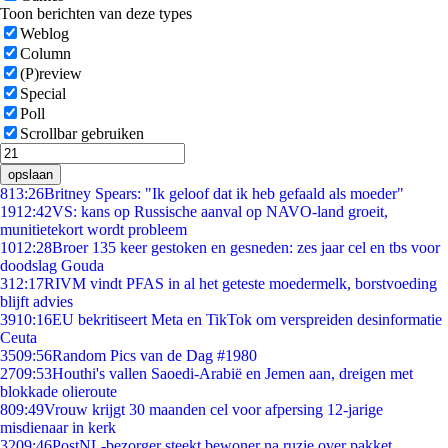
Toon berichten van deze types
Weblog
Column
(P)review
Special
Poll
Scrollbar gebruiken
opslaan
8
13:26
Britney Spears: "Ik geloof dat ik heb gefaald als moeder"
19
12:42
VS: kans op Russische aanval op NAVO-land groeit,
munitietekort wordt probleem
10
12:28
Broer 135 keer gestoken en gesneden: zes jaar cel en tbs voor
doodslag Gouda
3
12:17
RIVM vindt PFAS in al het geteste moedermelk, borstvoeding
blijft advies
39
10:16
EU bekritiseert Meta en TikTok om verspreiden desinformatie
Ceuta
35
09:56
Random Pics van de Dag #1980
27
09:53
Houthi's vallen Saoedi-Arabië en Jemen aan, dreigen met
blokkade olieroute
8
09:49
Vrouw krijgt 30 maanden cel voor afpersing 12-jarige
misdienaar in kerk
32
09:46
PostNL-bezorger steekt bewoner na ruzie over pakket