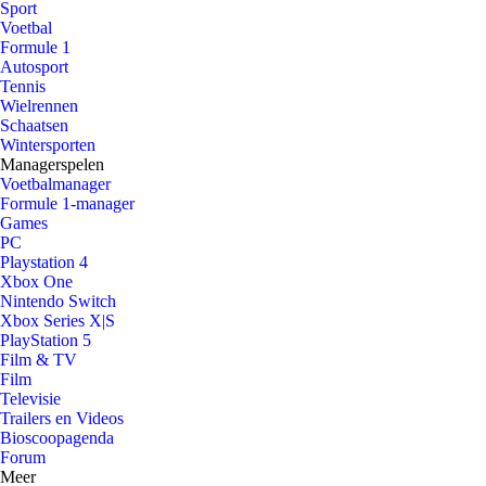
Sport
Voetbal
Formule 1
Autosport
Tennis
Wielrennen
Schaatsen
Wintersporten
Managerspelen
Voetbalmanager
Formule 1-manager
Games
PC
Playstation 4
Xbox One
Nintendo Switch
Xbox Series X|S
PlayStation 5
Film & TV
Film
Televisie
Trailers en Videos
Bioscoopagenda
Forum
Meer