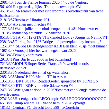
208
14:07
Tour de France femmes 2026 #4 op de Ventoux
56
14:01
Het grote dagelijkse Trump nieuws topic #31
45
13:59
OM-Teamleider met kinderporno is oud-directeur van twee
basisscholen
218
13:57
Russia vs Ukraine #91
97
13:54
Afvallen met injecties #4
177
13:51
Wat is jullie binnenhuistemperatuur? #81 Horrorzomer
19
13:50
Winter op het zuidelijk halfrond 2026
85
13:47
GTA VI #12 GTA VI Extended look 27 Augustus Netflix/YT
238
13:45
Oorlog Iran #136 Bridge and powerplant day incoming?
125
13:44
[SBS6] De Bondgenoten #318 Een klein kusje moet kunnen
168
13:43
Voorspel hier het warmtegetal van 2026
54
13:43
Eeuwig voortleven
29
13:41
Prijs Bar le duc rood in het buitenland
72
13:39
MODUS Super Series Darts #2: 's werelds mooiste
dartskweekvijver
230
13:35
Nederland stevent af op watertekort
285
13:35
MotoGP #93 Met de TT in Assen
135
13:33
[DRT SC] #6: RendacGoden sponsored by TONZON
194
13:30
[RTL] B&B vol liefde 6de seizoen #4
247
13:28
Wie gaan er dood in 2026?Post met een vleugje cynisme de
overledenen.
274
13:26
Het enige echte LEGO-topic #45 LEGOOOOOOOOOOO
65
13:21
Trump wil dat J.D. Vance hem in 2028 opvolgt
18
13:14
Centraal FC Utrecht topic #88 - #CorreiaIn