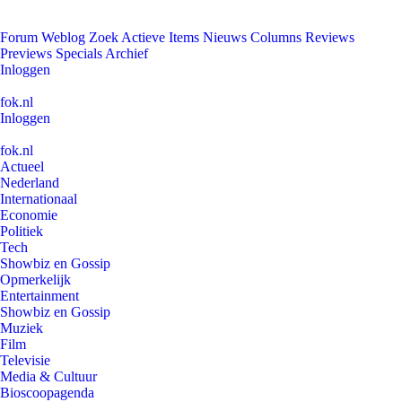
Forum
Weblog
Zoek
Actieve Items
Nieuws
Columns
Reviews
Previews
Specials
Archief
Inloggen
fok.nl
Inloggen
fok.nl
Actueel
Nederland
Internationaal
Economie
Politiek
Tech
Showbiz en Gossip
Opmerkelijk
Entertainment
Showbiz en Gossip
Muziek
Film
Televisie
Media & Cultuur
Bioscoopagenda