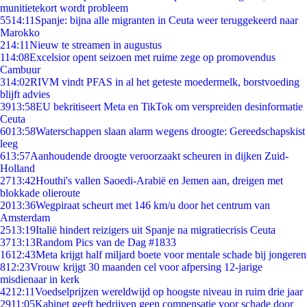
munitietekort wordt probleem
55
14:11
Spanje: bijna alle migranten in Ceuta weer teruggekeerd naar
Marokko
2
14:11
Nieuw te streamen in augustus
1
14:08
Excelsior opent seizoen met ruime zege op promovendus
Cambuur
3
14:02
RIVM vindt PFAS in al het geteste moedermelk, borstvoeding
blijft advies
39
13:58
EU bekritiseert Meta en TikTok om verspreiden desinformatie
Ceuta
60
13:58
Waterschappen slaan alarm wegens droogte: Gereedschapskist
leeg
6
13:57
Aanhoudende droogte veroorzaakt scheuren in dijken Zuid-
Holland
27
13:42
Houthi's vallen Saoedi-Arabië en Jemen aan, dreigen met
blokkade olieroute
20
13:36
Wegpiraat scheurt met 146 km/u door het centrum van
Amsterdam
25
13:19
Italië hindert reizigers uit Spanje na migratiecrisis Ceuta
37
13:13
Random Pics van de Dag #1833
16
12:43
Meta krijgt half miljard boete voor mentale schade bij jongeren
8
12:23
Vrouw krijgt 30 maanden cel voor afpersing 12-jarige
misdienaar in kerk
42
12:11
Voedselprijzen wereldwijd op hoogste niveau in ruim drie jaar
29
11:05
Kabinet geeft bedrijven geen compensatie voor schade door