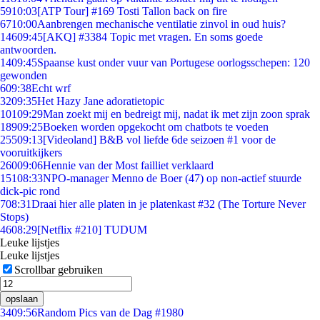
59
10:03
[ATP Tour] #169 Tosti Tallon back on fire
67
10:00
Aanbrengen mechanische ventilatie zinvol in oud huis?
146
09:45
[AKQ] #3384 Topic met vragen. En soms goede
antwoorden.
14
09:45
Spaanse kust onder vuur van Portugese oorlogsschepen: 120
gewonden
6
09:38
Echt wrf
32
09:35
Het Hazy Jane adoratietopic
101
09:29
Man zoekt mij en bedreigt mij, nadat ik met zijn zoon sprak
189
09:25
Boeken worden opgekocht om chatbots te voeden
255
09:13
[Videoland] B&B vol liefde 6de seizoen #1 voor de
vooruitkijkers
260
09:06
Hennie van der Most failliet verklaard
151
08:33
NPO-manager Menno de Boer (47) op non-actief stuurde
dick-pic rond
7
08:31
Draai hier alle platen in je platenkast #32 (The Torture Never
Stops)
46
08:29
[Netflix #210] TUDUM
Leuke lijstjes
Leuke lijstjes
Scrollbar gebruiken
opslaan
34
09:56
Random Pics van de Dag #1980