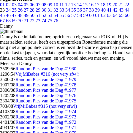
01
02
03
04
05
06
07
08
09
10
11
12
13
14
15
16
17
18
19
20
21
22
23
24
25
26
27
28
29
30
31
32
33
34
35
36
37
38
39
40
41
42
43
44
45
46
47
48
49
50
51
52
53
54
55
56
57
58
59
60
61
62
63
64
65
66
67
68
69
70
71
72
73
74
75
76
Danny
Danny is de initiatiefnemer, oprichter en eigenaar van FOK.nl. Hij is
maar zelden serieus, heeft een uitgesproken Rotterdamse mening die
lang niet altijd politiek correct is en bezit de bizarre eigenschap mensen
op de kast te jagen, waar dat eigenlijk nooit de bedoeling is. Houdt van
films, series, tech en gamen, en wil vooral nieuws met een mening.
Meer van Danny
35
09:56
Random Pics van de Dag #1980
12
06:54
VrijMiBabes #316 (not very sfw!)
35
00:07
Random Pics van de Dag #1979
19
07/08
Random Pics van de Dag #1978
38
06/08
Random Pics van de Dag #1977
12
05/08
Random Pics van de Dag #1976
23
04/08
Random Pics van de Dag #1975
7
03/08
VrijMiBabes #315 (not very sfw!)
41
03/08
Random Pics van de Dag #1974
30
02/08
Random Pics van de Dag #1973
44
01/08
Random Pics van de Dag #1972
49
31/07
Random Pics van de Dag #1971
36
30/07
Random Pics van de Dag #1970