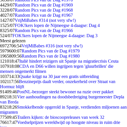
44
29/07
Random Pics van de Dag #1969
32
28/07
Random Pics van de Dag #1968
40
27/07
Random Pics van de Dag #1967
14
27/07
VrijMiBabes #314 (not very sfw!)
15
25/07
FOK!kers lopen de Nijmeegse 4-daagse: Dag 4
83
25/07
Random Pics van de Dag #1966
5
24/07
FOK!kers lopen de Nijmeegse 4-daagse: Dag 3
Meest gelezen
69727
06:54
VrijMiBabes #316 (not very sfw!)
59796
00:07
Random Pics van de Dag #1979
19658
09:56
Random Pics van de Dag #1980
1210
18:47
Italië hindert reizigers uit Spanje na migratiecrisis Ceuta
1079
18:08
CDA en D66 willen ingrijpen tegen 'gluurbrillen' die
mensen ongemerkt filmen
1037
14:33
Quake krijgt na 30 jaar een gratis uitbreiding
1021
17:56
Benzineprijs daalt verder, onzekerheid over Straat van
Hormuz blijft
914
09:46
PostNL-bezorger steekt bewoner na ruzie over pakket
892
18:31
Vier aanhoudingen na doodsbedreiging burgemeester Depla
van Breda
832
18:26
Smokkelbende opgerold in Spanje, verdienden miljoenen aan
migranten
775
09:45
Trailers kijken: de bioscoopreleases van week 32
766
17:47
Voedselprijzen wereldwijd op hoogste niveau in ruim drie