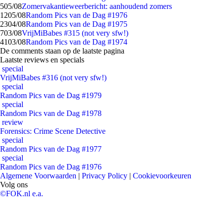
5
05/08
Zomervakantieweerbericht: aanhoudend zomers
12
05/08
Random Pics van de Dag #1976
23
04/08
Random Pics van de Dag #1975
7
03/08
VrijMiBabes #315 (not very sfw!)
41
03/08
Random Pics van de Dag #1974
De comments staan op de laatste pagina
Laatste reviews en specials
special
VrijMiBabes #316 (not very sfw!)
special
Random Pics van de Dag #1979
special
Random Pics van de Dag #1978
review
Forensics: Crime Scene Detective
special
Random Pics van de Dag #1977
special
Random Pics van de Dag #1976
Algemene Voorwaarden
|
Privacy Policy
|
Cookievoorkeuren
Volg ons
©FOK.nl e.a.