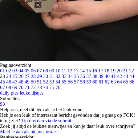
Paginaoverzicht
01
02
03
04
05
06
07
08
09
10
11
12
13
14
15
16
17
18
19
20
21
22
23
24
25
26
27
28
29
30
31
32
33
34
35
36
37
38
39
40
41
42
43
44
45
46
47
48
49
50
51
52
53
54
55
56
57
58
59
60
61
62
63
64
65
66
67
68
69
70
71
72
73
74
75
76
daily pics
leuke lijstjes
Submitter:
93
Help ons; deel dit item als je het leuk vond
Heb je een leuk of interessant bericht gevonden dat je graag op FOK!
terug ziet?
Tip ons dan via de submit!
Zoek jij altijd de leukste nieuwtjes en kun je daar leuk over schrijven?
Meld je aan als nieuwsposter!
Paginaoverzicht