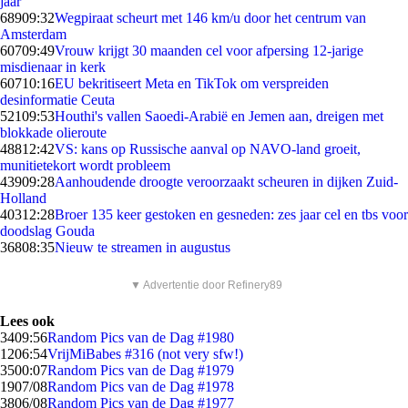
jaar
689
09:32
Wegpiraat scheurt met 146 km/u door het centrum van
Amsterdam
607
09:49
Vrouw krijgt 30 maanden cel voor afpersing 12-jarige
misdienaar in kerk
607
10:16
EU bekritiseert Meta en TikTok om verspreiden
desinformatie Ceuta
521
09:53
Houthi's vallen Saoedi-Arabië en Jemen aan, dreigen met
blokkade olieroute
488
12:42
VS: kans op Russische aanval op NAVO-land groeit,
munitietekort wordt probleem
439
09:28
Aanhoudende droogte veroorzaakt scheuren in dijken Zuid-
Holland
403
12:28
Broer 135 keer gestoken en gesneden: zes jaar cel en tbs voor
doodslag Gouda
368
08:35
Nieuw te streamen in augustus
▼ Advertentie door Refinery89
Lees ook
34
09:56
Random Pics van de Dag #1980
12
06:54
VrijMiBabes #316 (not very sfw!)
35
00:07
Random Pics van de Dag #1979
19
07/08
Random Pics van de Dag #1978
38
06/08
Random Pics van de Dag #1977