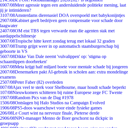
69
07/08
Meer agressie tegen een andersluidende politieke mening, laat
jij je intimideren?
31
07/08
Amsterdams dierenasiel DOA overspoeld met babykonijntjes
29
07/08
Kabinet geeft bedrijven geen compensatie voor schade door
laagwater
24
07/08
OM eist TBS tegen verwarde man die agenten stak met
aardappelschilmesje
30
07/08
Tropische hitte keert zondag terug met lokaal 32 graden
30
07/08
Trump grijpt weer in op automatisch staatsburgerschap bij
geboorte in VS
56
07/08
Dikke Van Dale neemt 'vulvalippen' op: 'stigma op
schaamlippen doorbreken'
16
07/08
Meta krijgt half miljard boete voor mentale schade bij jongeren
20
07/08
Denemarken pakt AI-gebruik in scholen aan: extra mondelinge
examens
25
07/08
Peter Faber (82) overleden
0
07/08
Ajax veel te sterk voor Shelbourne, maar houdt schade beperkt
1
07/08
Nieuwkomers schitteren bij ruime Europese zege FC Twente
19
07/08
Random Pics van de Dag #1978
15
06/08
Ontslagen bij Halo Studios na Campaign Evolved
19
06/08
PS5-doos waarschuwt voor einde fysieke games
2
06/08
Le Court wint na nerveuze finale, Pieterse derde
29
06/08
NPO-manager Menno de Boer geschorst na dickpic in
groepsapp