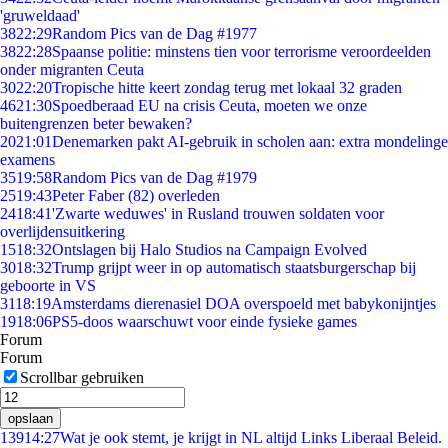
'gruweldaad'
38
22:29
Random Pics van de Dag #1977
38
22:28
Spaanse politie: minstens tien voor terrorisme veroordeelden
onder migranten Ceuta
30
22:20
Tropische hitte keert zondag terug met lokaal 32 graden
46
21:30
Spoedberaad EU na crisis Ceuta, moeten we onze
buitengrenzen beter bewaken?
20
21:01
Denemarken pakt AI-gebruik in scholen aan: extra mondelinge
examens
35
19:58
Random Pics van de Dag #1979
25
19:43
Peter Faber (82) overleden
24
18:41
'Zwarte weduwes' in Rusland trouwen soldaten voor
overlijdensuitkering
15
18:32
Ontslagen bij Halo Studios na Campaign Evolved
30
18:32
Trump grijpt weer in op automatisch staatsburgerschap bij
geboorte in VS
31
18:19
Amsterdams dierenasiel DOA overspoeld met babykonijntjes
19
18:06
PS5-doos waarschuwt voor einde fysieke games
Forum
Forum
Scrollbar gebruiken
opslaan
139
14:27
Wat je ook stemt, je krijgt in NL altijd Links Liberaal Beleid.