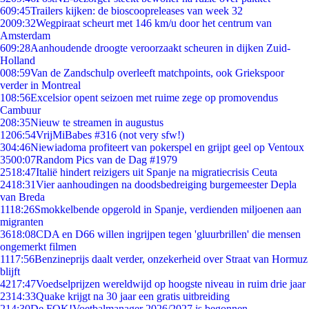
6
09:45
Trailers kijken: de bioscoopreleases van week 32
20
09:32
Wegpiraat scheurt met 146 km/u door het centrum van
Amsterdam
6
09:28
Aanhoudende droogte veroorzaakt scheuren in dijken Zuid-
Holland
0
08:59
Van de Zandschulp overleeft matchpoints, ook Griekspoor
verder in Montreal
1
08:56
Excelsior opent seizoen met ruime zege op promovendus
Cambuur
2
08:35
Nieuw te streamen in augustus
12
06:54
VrijMiBabes #316 (not very sfw!)
3
04:46
Niewiadoma profiteert van pokerspel en grijpt geel op Ventoux
35
00:07
Random Pics van de Dag #1979
25
18:47
Italië hindert reizigers uit Spanje na migratiecrisis Ceuta
24
18:31
Vier aanhoudingen na doodsbedreiging burgemeester Depla
van Breda
11
18:26
Smokkelbende opgerold in Spanje, verdienden miljoenen aan
migranten
36
18:08
CDA en D66 willen ingrijpen tegen 'gluurbrillen' die mensen
ongemerkt filmen
11
17:56
Benzineprijs daalt verder, onzekerheid over Straat van Hormuz
blijft
42
17:47
Voedselprijzen wereldwijd op hoogste niveau in ruim drie jaar
23
14:33
Quake krijgt na 30 jaar een gratis uitbreiding
2
14:30
De FOK!Voetbalmanager 2026/2027 is begonnen