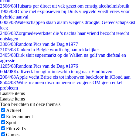
maan
25
06/08
Huisarts per direct uit vak gezet om ernstig alcoholmisbruik
19
06/08
Drone met explosieven bij Duits vliegveld voedt vrees voor
hybride aanval
60
06/08
Waterschappen slaan alarm wegens droogte: Gereedschapskist
leeg
24
06/08
Zorgmedewerkster die 's nachts haar vriend bezocht terecht
ontslagen
38
06/08
Random Pics van de Dag #1977
21
05/08
Tanken in België wordt nóg aantrekkelijker
34
05/08
Dirk sluit supermarkt op de Wallen na golf van diefstal en
agressie
12
05/08
Random Pics van de Dag #1976
6
04/08
Kraftwerk brengt ruimteschip terug naar Eindhoven
20
04/08
Apple vecht Britse eis tot inbouwen backdoor in iCloud aan
85
04/08
'Witte' mannen discrimineren is volgens OM geen enkel
probleem
Laatste items
Laatste items
Toon berichten uit deze thema's
Actueel
Entertainment
Sport
Film & Tv
Games