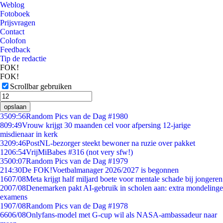
Weblog
Fotoboek
Prijsvragen
Contact
Colofon
Feedback
Tip de redactie
FOK!
FOK!
Scrollbar gebruiken
opslaan
35
09:56
Random Pics van de Dag #1980
8
09:49
Vrouw krijgt 30 maanden cel voor afpersing 12-jarige
misdienaar in kerk
32
09:46
PostNL-bezorger steekt bewoner na ruzie over pakket
12
06:54
VrijMiBabes #316 (not very sfw!)
35
00:07
Random Pics van de Dag #1979
2
14:30
De FOK!Voetbalmanager 2026/2027 is begonnen
16
07/08
Meta krijgt half miljard boete voor mentale schade bij jongeren
20
07/08
Denemarken pakt AI-gebruik in scholen aan: extra mondelinge
examens
19
07/08
Random Pics van de Dag #1978
66
06/08
Onlyfans-model met G-cup wil als NASA-ambassadeur naar