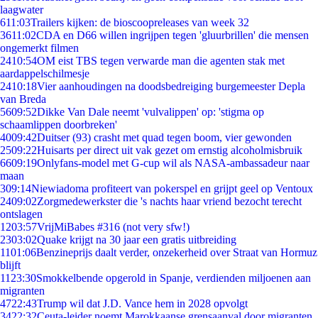
laagwater
6
11:03
Trailers kijken: de bioscoopreleases van week 32
36
11:02
CDA en D66 willen ingrijpen tegen 'gluurbrillen' die mensen
ongemerkt filmen
24
10:54
OM eist TBS tegen verwarde man die agenten stak met
aardappelschilmesje
24
10:18
Vier aanhoudingen na doodsbedreiging burgemeester Depla
van Breda
56
09:52
Dikke Van Dale neemt 'vulvalippen' op: 'stigma op
schaamlippen doorbreken'
40
09:42
Duitser (93) crasht met quad tegen boom, vier gewonden
25
09:22
Huisarts per direct uit vak gezet om ernstig alcoholmisbruik
66
09:19
Onlyfans-model met G-cup wil als NASA-ambassadeur naar
maan
3
09:14
Niewiadoma profiteert van pokerspel en grijpt geel op Ventoux
24
09:02
Zorgmedewerkster die 's nachts haar vriend bezocht terecht
ontslagen
12
03:57
VrijMiBabes #316 (not very sfw!)
23
03:02
Quake krijgt na 30 jaar een gratis uitbreiding
11
01:06
Benzineprijs daalt verder, onzekerheid over Straat van Hormuz
blijft
11
23:30
Smokkelbende opgerold in Spanje, verdienden miljoenen aan
migranten
47
22:43
Trump wil dat J.D. Vance hem in 2028 opvolgt
34
22:32
Ceuta-leider noemt Marokkaanse grensaanval door migranten