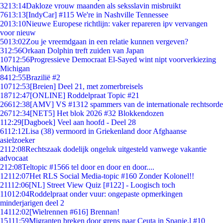
32
13:14
Dakloze vrouw maanden als seksslavin misbruikt
76
13:13
[IndyCar] #115 We're in Nashville Tennessee
20
13:10
Nieuwe Europese richtlijn: vaker repareren ipv vervangen
voor nieuw
50
13:02
Zou je vreemdgaan in een relatie kunnen vergeven?
3
12:56
Orkaan Dolphin treft zuiden van Japan
107
12:56
Progressieve Democraat El-Sayed wint nipt voorverkiezing
Michigan
84
12:55
Brazilië #2
107
12:53
[Breien] Deel 21, met zomerbreisels
187
12:47
[ONLINE] Roddelpraat Topic #21
266
12:38
[AMV] VS #1312 spammers van de internationale rechtsorde
267
12:34
[NET5] Het blok 2026 #32 Blokkendozen
1
12:29
[Dagboek] Veel aan hoofd - Deel 28
61
12:12
Lisa (38) vermoord in Griekenland door Afghaanse
asielzoeker
21
12:08
Rechtszaak dodelijk ongeluk uitgesteld vanwege vakantie
advocaat
2
12:08
Teltopic #1566 tel door en door en door....
121
12:07
Het RLS Social Media-topic #160 Zonder Kolonel!!
211
12:06
[NL] Street View Quiz [#122] - Loogisch toch
110
12:04
Roddelpraat onder vuur: ongepaste opmerkingen
minderjarigen deel 2
141
12:02
[Wielrennen #616] Brennan!
151
11:59
Migranten breken door grens naar Ceuta in Spanje,l #10