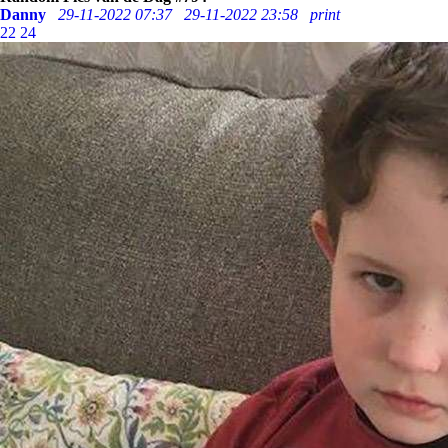
Danny
29-11-2022 07:37
29-11-2022 23:58
print
22
24