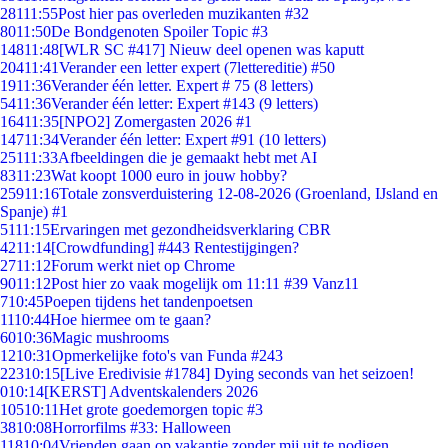
281
11:55
Post hier pas overleden muzikanten #32
80
11:50
De Bondgenoten Spoiler Topic #3
148
11:48
[WLR SC #417] Nieuw deel openen was kaputt
204
11:41
Verander een letter expert (7lettereditie) #50
19
11:36
Verander één letter. Expert # 75 (8 letters)
54
11:36
Verander één letter: Expert #143 (9 letters)
164
11:35
[NPO2] Zomergasten 2026 #1
147
11:34
Verander één letter: Expert #91 (10 letters)
251
11:33
Afbeeldingen die je gemaakt hebt met AI
83
11:23
Wat koopt 1000 euro in jouw hobby?
259
11:16
Totale zonsverduistering 12-08-2026 (Groenland, IJsland en
Spanje) #1
51
11:15
Ervaringen met gezondheidsverklaring CBR
42
11:14
[Crowdfunding] #443 Rentestijgingen?
27
11:12
Forum werkt niet op Chrome
90
11:12
Post hier zo vaak mogelijk om 11:11 #39 Vanz11
7
10:45
Poepen tijdens het tandenpoetsen
11
10:44
Hoe hiermee om te gaan?
60
10:36
Magic mushrooms
12
10:31
Opmerkelijke foto's van Funda #243
223
10:15
[Live Eredivisie #1784] Dying seconds van het seizoen!
0
10:14
[KERST] Adventskalenders 2026
105
10:11
Het grote goedemorgen topic #3
38
10:08
Horrorfilms #33: Halloween
118
10:04
Vrienden gaan op vakantie zonder mij uit te nodigen