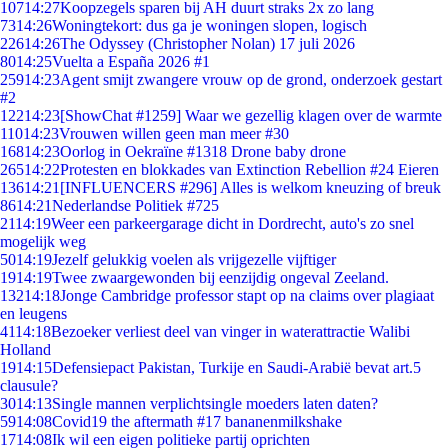
107
14:27
Koopzegels sparen bij AH duurt straks 2x zo lang
73
14:26
Woningtekort: dus ga je woningen slopen, logisch
226
14:26
The Odyssey (Christopher Nolan) 17 juli 2026
80
14:25
Vuelta a España 2026 #1
259
14:23
Agent smijt zwangere vrouw op de grond, onderzoek gestart
#2
122
14:23
[ShowChat #1259] Waar we gezellig klagen over de warmte
110
14:23
Vrouwen willen geen man meer #30
168
14:23
Oorlog in Oekraïne #1318 Drone baby drone
265
14:22
Protesten en blokkades van Extinction Rebellion #24 Eieren
136
14:21
[INFLUENCERS #296] Alles is welkom kneuzing of breuk
86
14:21
Nederlandse Politiek #725
21
14:19
Weer een parkeergarage dicht in Dordrecht, auto's zo snel
mogelijk weg
50
14:19
Jezelf gelukkig voelen als vrijgezelle vijftiger
19
14:19
Twee zwaargewonden bij eenzijdig ongeval Zeeland.
132
14:18
Jonge Cambridge professor stapt op na claims over plagiaat
en leugens
41
14:18
Bezoeker verliest deel van vinger in waterattractie Walibi
Holland
19
14:15
Defensiepact Pakistan, Turkije en Saudi-Arabië bevat art.5
clausule?
30
14:13
Single mannen verplichtsingle moeders laten daten?
59
14:08
Covid19 the aftermath #17 bananenmilkshake
17
14:08
Ik wil een eigen politieke partij oprichten