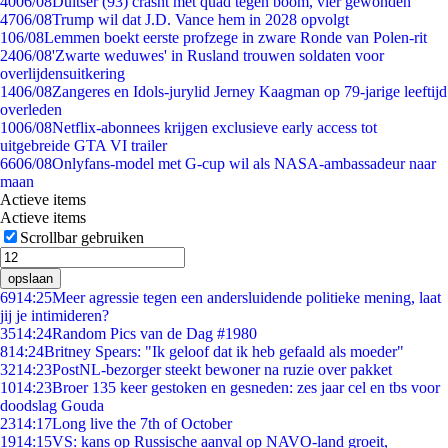
40
06/08
Duitser (93) crasht met quad tegen boom, vier gewonden
47
06/08
Trump wil dat J.D. Vance hem in 2028 opvolgt
1
06/08
Lemmen boekt eerste profzege in zware Ronde van Polen-rit
24
06/08
'Zwarte weduwes' in Rusland trouwen soldaten voor
overlijdensuitkering
14
06/08
Zangeres en Idols-jurylid Jerney Kaagman op 79-jarige leeftijd
overleden
10
06/08
Netflix-abonnees krijgen exclusieve early access tot
uitgebreide GTA VI trailer
66
06/08
Onlyfans-model met G-cup wil als NASA-ambassadeur naar
maan
Actieve items
Actieve items
Scrollbar gebruiken
opslaan
69
14:25
Meer agressie tegen een andersluidende politieke mening, laat
jij je intimideren?
35
14:24
Random Pics van de Dag #1980
8
14:24
Britney Spears: "Ik geloof dat ik heb gefaald als moeder"
32
14:23
PostNL-bezorger steekt bewoner na ruzie over pakket
10
14:23
Broer 135 keer gestoken en gesneden: zes jaar cel en tbs voor
doodslag Gouda
23
14:17
Long live the 7th of October
19
14:15
VS: kans op Russische aanval op NAVO-land groeit,