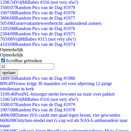
12
06:54
VrijMiBabes #316 (not very sfw!)
35
00:07
Random Pics van de Dag #1979
19
07/08
Random Pics van de Dag #1978
38
06/08
Random Pics van de Dag #1977
5
05/08
Zomervakantieweerbericht: aanhoudend zomers
12
05/08
Random Pics van de Dag #1976
23
04/08
Random Pics van de Dag #1975
7
03/08
VrijMiBabes #315 (not very sfw!)
41
03/08
Random Pics van de Dag #1974
Opmerkelijk
Opmerkelijk
Scrollbar gebruiken
opslaan
34
09:56
Random Pics van de Dag #1980
8
09:49
Vrouw krijgt 30 maanden cel voor afpersing 12-jarige
misdienaar in kerk
31
09:46
PostNL-bezorger steekt bewoner na ruzie over pakket
12
06:54
VrijMiBabes #316 (not very sfw!)
35
00:07
Random Pics van de Dag #1979
19
07/08
Random Pics van de Dag #1978
40
06/08
Duitser (93) crasht met quad tegen boom, vier gewonden
66
06/08
Onlyfans-model met G-cup wil als NASA-ambassadeur naar
maan
12
06/08
Capibara's lopen Braziliaans parlementsgebouw Mato Grosso