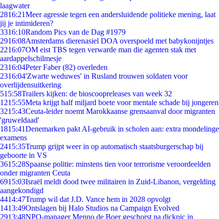
laagwater
28
16:21
Meer agressie tegen een andersluidende politieke mening, laat
jij je intimideren?
33
16:10
Random Pics van de Dag #1979
29
16:08
Amsterdams dierenasiel DOA overspoeld met babykonijntjes
22
16:07
OM eist TBS tegen verwarde man die agenten stak met
aardappelschilmesje
23
16:04
Peter Faber (82) overleden
23
16:04
'Zwarte weduwes' in Rusland trouwen soldaten voor
overlijdensuitkering
5
15:58
Trailers kijken: de bioscoopreleases van week 32
12
15:55
Meta krijgt half miljard boete voor mentale schade bij jongeren
32
15:43
Ceuta-leider noemt Marokkaanse grensaanval door migranten
'gruweldaad'
18
15:41
Denemarken pakt AI-gebruik in scholen aan: extra mondelinge
examens
24
15:35
Trump grijpt weer in op automatisch staatsburgerschap bij
geboorte in VS
36
15:28
Spaanse politie: minstens tien voor terrorisme veroordeelden
onder migranten Ceuta
69
15:03
Israël meldt dood twee militairen in Zuid-Libanon, vergelding
aangekondigd
44
14:47
Trump wil dat J.D. Vance hem in 2028 opvolgt
14
13:49
Ontslagen bij Halo Studios na Campaign Evolved
29
13:48
NPO-manager Menno de Boer geschorst na dickpic in