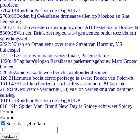
probleem
37
04:13
Random Pics van de Dag #1977
27
03:06
Doden bij Oekraïense droneaanvallen op Moskou en Sint-
Petersburg
34
01:01
Kind overleden na aanrijding door AH-bestelbus in Dordrecht
53
00:28
Van den Brink zet nog eens 14 gemeenten onder toezicht om
spreidingswet
22
22:50
Iran en Oman eens over route Straat van Hormuz, VS
buitenspel
2
22:17
Le Court wint na nerveuze finale, Pieterse derde
12
20:48
Capibara's lopen Braziliaans parlementsgebouw Mato Grosso
binnen
5
20:30
Zomervakantieweerbericht: aanhoudend zomers
1
20:21
Lemmen boekt eerste profzege in zware Ronde van Polen-rit
15
19:45
Hiroshima herdenkt slachtoffers atoombom, 81 jaar later
21
19:34
OM: vierde verdachte (18) vast op verdenking van beramen
aanslag
19
19:25
Random Pics van de Dag #1978
8
18:19
In Spider-Man: Brand New Day is Spidey echt weer Spidey
Forum
Forum
Scrollbar gebruiken
opslaan