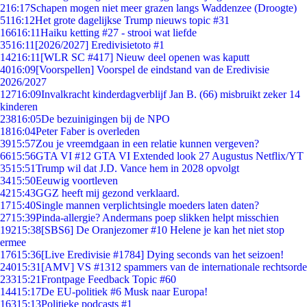
2
16:17
Schapen mogen niet meer grazen langs Waddenzee (Droogte)
51
16:12
Het grote dagelijkse Trump nieuws topic #31
166
16:11
Haiku ketting #27 - strooi wat liefde
35
16:11
[2026/2027] Eredivisietoto #1
142
16:11
[WLR SC #417] Nieuw deel openen was kaputt
40
16:09
[Voorspellen] Voorspel de eindstand van de Eredivisie
2026/2027
127
16:09
Invalkracht kinderdagverblijf Jan B. (66) misbruikt zeker 14
kinderen
238
16:05
De bezuinigingen bij de NPO
18
16:04
Peter Faber is overleden
39
15:57
Zou je vreemdgaan in een relatie kunnen vergeven?
66
15:56
GTA VI #12 GTA VI Extended look 27 Augustus Netflix/YT
35
15:51
Trump wil dat J.D. Vance hem in 2028 opvolgt
34
15:50
Eeuwig voortleven
42
15:43
GGZ heeft mij gezond verklaard.
17
15:40
Single mannen verplichtsingle moeders laten daten?
27
15:39
Pinda-allergie? Andermans poep slikken helpt misschien
192
15:38
[SBS6] De Oranjezomer #10 Helene je kan het niet stop
ermee
176
15:36
[Live Eredivisie #1784] Dying seconds van het seizoen!
240
15:31
[AMV] VS #1312 spammers van de internationale rechtsorde
233
15:21
Frontpage Feedback Topic #60
144
15:17
De EU-politiek #6 Musk naar Europa!
163
15:13
Politieke podcasts #1