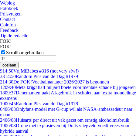
Weblog
Fotoboek
Prijsvragen
Contact
Colofon
Feedback
Tip de redactie
FOK!
FOK!
Scrollbar gebruiken
opslaan
9
14:50
VrijMiBabes #316 (not very sfw!)
33
14:50
Random Pics van de Dag #1979
2
14:30
De FOK!Voetbalmanager 2026/2027 is begonnen
12
09:40
Meta krijgt half miljard boete voor mentale schade bij jongeren
18
09:37
Denemarken pakt AI-gebruik in scholen aan: extra mondelinge
examens
19
00:45
Random Pics van de Dag #1978
64
06/08
Onlyfans-model met G-cup wil als NASA-ambassadeur naar
maan
24
06/08
Huisarts per direct uit vak gezet om ernstig alcoholmisbruik
19
06/08
Drone met explosieven bij Duits vliegveld voedt vrees voor
hybride aanval