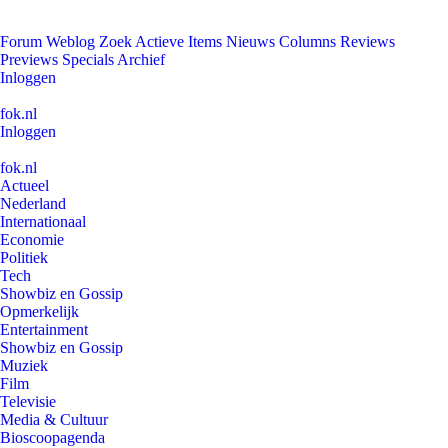
Forum
Weblog
Zoek
Actieve Items
Nieuws
Columns
Reviews
Previews
Specials
Archief
Inloggen
fok.nl
Inloggen
fok.nl
Actueel
Nederland
Internationaal
Economie
Politiek
Tech
Showbiz en Gossip
Opmerkelijk
Entertainment
Showbiz en Gossip
Muziek
Film
Televisie
Media & Cultuur
Bioscoopagenda