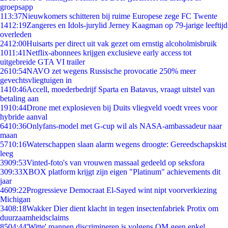
groepsapp
1
13:37
Nieuwkomers schitteren bij ruime Europese zege FC Twente
14
12:19
Zangeres en Idols-jurylid Jerney Kaagman op 79-jarige leeftijd
overleden
24
12:00
Huisarts per direct uit vak gezet om ernstig alcoholmisbruik
10
11:41
Netflix-abonnees krijgen exclusieve early access tot
uitgebreide GTA VI trailer
26
10:54
NAVO zet wegens Russische provocatie 250% meer
gevechtsvliegtuigen in
14
10:46
Accell, moederbedrijf Sparta en Batavus, vraagt uitstel van
betaling aan
19
10:44
Drone met explosieven bij Duits vliegveld voedt vrees voor
hybride aanval
64
10:36
Onlyfans-model met G-cup wil als NASA-ambassadeur naar
maan
57
10:16
Waterschappen slaan alarm wegens droogte: Gereedschapskist
leeg
39
09:53
Vinted-foto's van vrouwen massaal gedeeld op seksfora
3
09:33
XBOX platform krijgt zijn eigen "Platinum" achievements dit
jaar
46
09:22
Progressieve Democraat El-Sayed wint nipt voorverkiezing
Michigan
34
08:18
Wakker Dier dient klacht in tegen insectenfabriek Protix om
duurzaamheidsclaims
85
04:44
'Witte' mannen discrimineren is volgens OM geen enkel