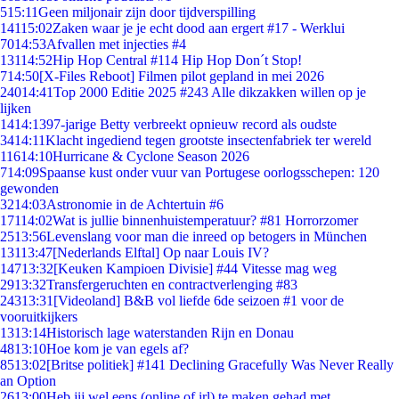
5
15:11
Geen miljonair zijn door tijdverspilling
141
15:02
Zaken waar je je echt dood aan ergert #17 - Werklui
70
14:53
Afvallen met injecties #4
131
14:52
Hip Hop Central #114 Hip Hop Don´t Stop!
7
14:50
[X-Files Reboot] Filmen pilot gepland in mei 2026
240
14:41
Top 2000 Editie 2025 #243 Alle dikzakken willen op je
lijken
14
14:13
97-jarige Betty verbreekt opnieuw record als oudste
34
14:11
Klacht ingediend tegen grootste insectenfabriek ter wereld
116
14:10
Hurricane & Cyclone Season 2026
7
14:09
Spaanse kust onder vuur van Portugese oorlogsschepen: 120
gewonden
32
14:03
Astronomie in de Achtertuin #6
171
14:02
Wat is jullie binnenhuistemperatuur? #81 Horrorzomer
25
13:56
Levenslang voor man die inreed op betogers in München
131
13:47
[Nederlands Elftal] Op naar Louis IV?
147
13:32
[Keuken Kampioen Divisie] #44 Vitesse mag weg
29
13:32
Transfergeruchten en contractverlenging #83
243
13:31
[Videoland] B&B vol liefde 6de seizoen #1 voor de
vooruitkijkers
13
13:14
Historisch lage waterstanden Rijn en Donau
48
13:10
Hoe kom je van egels af?
85
13:02
[Britse politiek] #141 Declining Gracefully Was Never Really
an Option
26
13:00
Heb jij wel eens (online of irl) te maken gehad met