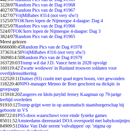
32
28/07
Random Pics van de Dag #1968
40
27/07
Random Pics van de Dag #1967
14
27/07
VrijMiBabes #314 (not very sfw!)
15
25/07
FOK!kers lopen de Nijmeegse 4-daagse: Dag 4
83
25/07
Random Pics van de Dag #1966
5
24/07
FOK!kers lopen de Nijmeegse 4-daagse: Dag 3
38
24/07
Random Pics van de Dag #1965
Meest gelezen
66660
00:45
Random Pics van de Dag #1978
37363
14:50
VrijMiBabes #316 (not very sfw!)
36098
14:50
Random Pics van de Dag #1979
1637
20:03
Trump wil dat J.D. Vance hem in 2028 opvolgt
1601
19:42
'Zwarte weduwes' in Rusland trouwen soldaten voor
overlijdensuitkering
1225
20:11
Duitser (93) crasht met quad tegen boom, vier gewonden
1182
20:40
NPO-manager Menno de Boer geschorst na dickpic in
groepsapp
1159
18:20
Zangeres en Idols-jurylid Jerney Kaagman op 79-jarige
leeftijd overleden
919
10:12
Trump grijpt weer in op automatisch staatsburgerschap bij
geboorte in VS
887
22:01
PS5-doos waarschuwt voor einde fysieke games
850
11:52
Amsterdams dierenasiel DOA overspoeld met babykonijntjes
849
09:51
Dikke Van Dale neemt 'vulvalippen' op: 'stigma op