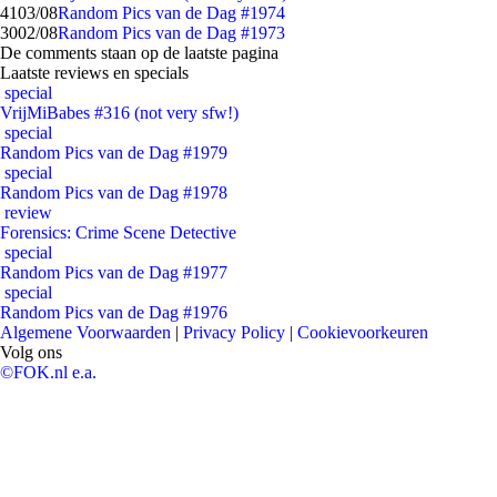
41
03/08
Random Pics van de Dag #1974
30
02/08
Random Pics van de Dag #1973
De comments staan op de laatste pagina
Laatste reviews en specials
special
VrijMiBabes #316 (not very sfw!)
special
Random Pics van de Dag #1979
special
Random Pics van de Dag #1978
review
Forensics: Crime Scene Detective
special
Random Pics van de Dag #1977
special
Random Pics van de Dag #1976
Algemene Voorwaarden
|
Privacy Policy
|
Cookievoorkeuren
Volg ons
©FOK.nl e.a.