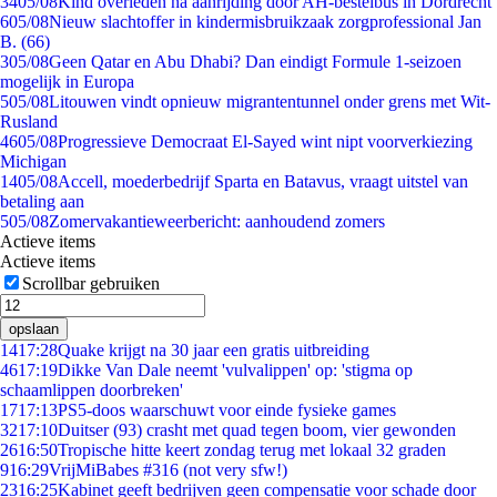
34
05/08
Kind overleden na aanrijding door AH-bestelbus in Dordrecht
6
05/08
Nieuw slachtoffer in kindermisbruikzaak zorgprofessional Jan
B. (66)
3
05/08
Geen Qatar en Abu Dhabi? Dan eindigt Formule 1-seizoen
mogelijk in Europa
5
05/08
Litouwen vindt opnieuw migrantentunnel onder grens met Wit-
Rusland
46
05/08
Progressieve Democraat El-Sayed wint nipt voorverkiezing
Michigan
14
05/08
Accell, moederbedrijf Sparta en Batavus, vraagt uitstel van
betaling aan
5
05/08
Zomervakantieweerbericht: aanhoudend zomers
Actieve items
Actieve items
Scrollbar gebruiken
opslaan
14
17:28
Quake krijgt na 30 jaar een gratis uitbreiding
46
17:19
Dikke Van Dale neemt 'vulvalippen' op: 'stigma op
schaamlippen doorbreken'
17
17:13
PS5-doos waarschuwt voor einde fysieke games
32
17:10
Duitser (93) crasht met quad tegen boom, vier gewonden
26
16:50
Tropische hitte keert zondag terug met lokaal 32 graden
9
16:29
VrijMiBabes #316 (not very sfw!)
23
16:25
Kabinet geeft bedrijven geen compensatie voor schade door