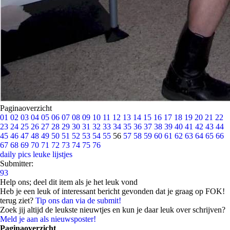
Paginaoverzicht
01
02
03
04
05
06
07
08
09
10
11
12
13
14
15
16
17
18
19
20
21
22
23
24
25
26
27
28
29
30
31
32
33
34
35
36
37
38
39
40
41
42
43
44
45
46
47
48
49
50
51
52
53
54
55
56
57
58
59
60
61
62
63
64
65
66
67
68
69
70
71
72
73
74
75
76
daily pics
leuke lijstjes
Submitter:
93
Help ons; deel dit item als je het leuk vond
Heb je een leuk of interessant bericht gevonden dat je graag op FOK!
terug ziet?
Tip ons dan via de submit!
Zoek jij altijd de leukste nieuwtjes en kun je daar leuk over schrijven?
Meld je aan als nieuwsposter!
Paginaoverzicht