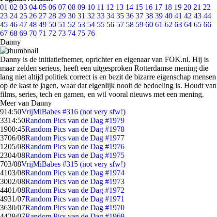
01
02
03
04
05
06
07
08
09
10
11
12
13
14
15
16
17
18
19
20
21
22
23
24
25
26
27
28
29
30
31
32
33
34
35
36
37
38
39
40
41
42
43
44
45
46
47
48
49
50
51
52
53
54
55
56
57
58
59
60
61
62
63
64
65
66
67
68
69
70
71
72
73
74
75
76
Danny
Danny is de initiatiefnemer, oprichter en eigenaar van FOK.nl. Hij is
maar zelden serieus, heeft een uitgesproken Rotterdamse mening die
lang niet altijd politiek correct is en bezit de bizarre eigenschap mensen
op de kast te jagen, waar dat eigenlijk nooit de bedoeling is. Houdt van
films, series, tech en gamen, en wil vooral nieuws met een mening.
Meer van Danny
9
14:50
VrijMiBabes #316 (not very sfw!)
33
14:50
Random Pics van de Dag #1979
19
00:45
Random Pics van de Dag #1978
37
06/08
Random Pics van de Dag #1977
12
05/08
Random Pics van de Dag #1976
23
04/08
Random Pics van de Dag #1975
7
03/08
VrijMiBabes #315 (not very sfw!)
41
03/08
Random Pics van de Dag #1974
30
02/08
Random Pics van de Dag #1973
44
01/08
Random Pics van de Dag #1972
49
31/07
Random Pics van de Dag #1971
36
30/07
Random Pics van de Dag #1970
44
29/07
Random Pics van de Dag #1969