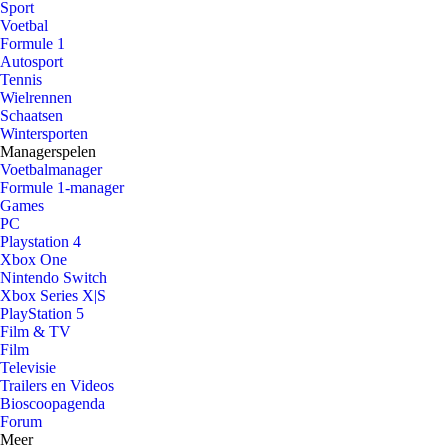
Sport
Voetbal
Formule 1
Autosport
Tennis
Wielrennen
Schaatsen
Wintersporten
Managerspelen
Voetbalmanager
Formule 1-manager
Games
PC
Playstation 4
Xbox One
Nintendo Switch
Xbox Series X|S
PlayStation 5
Film & TV
Film
Televisie
Trailers en Videos
Bioscoopagenda
Forum
Meer