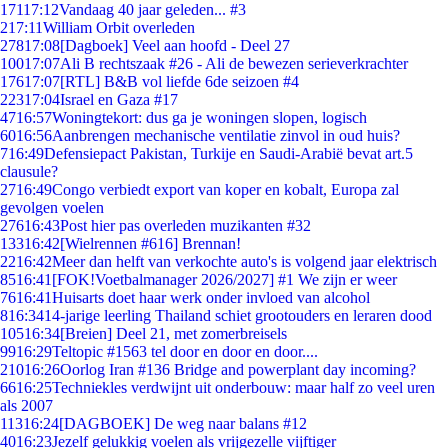
171
17:12
Vandaag 40 jaar geleden... #3
2
17:11
William Orbit overleden
278
17:08
[Dagboek] Veel aan hoofd - Deel 27
100
17:07
Ali B rechtszaak #26 - Ali de bewezen serieverkrachter
176
17:07
[RTL] B&B vol liefde 6de seizoen #4
223
17:04
Israel en Gaza #17
47
16:57
Woningtekort: dus ga je woningen slopen, logisch
60
16:56
Aanbrengen mechanische ventilatie zinvol in oud huis?
7
16:49
Defensiepact Pakistan, Turkije en Saudi-Arabië bevat art.5
clausule?
27
16:49
Congo verbiedt export van koper en kobalt, Europa zal
gevolgen voelen
276
16:43
Post hier pas overleden muzikanten #32
133
16:42
[Wielrennen #616] Brennan!
22
16:42
Meer dan helft van verkochte auto's is volgend jaar elektrisch
85
16:41
[FOK!Voetbalmanager 2026/2027] #1 We zijn er weer
76
16:41
Huisarts doet haar werk onder invloed van alcohol
8
16:34
14-jarige leerling Thailand schiet grootouders en leraren dood
105
16:34
[Breien] Deel 21, met zomerbreisels
99
16:29
Teltopic #1563 tel door en door en door....
210
16:26
Oorlog Iran #136 Bridge and powerplant day incoming?
66
16:25
Techniekles verdwijnt uit onderbouw: maar half zo veel uren
als 2007
113
16:24
[DAGBOEK] De weg naar balans #12
40
16:23
Jezelf gelukkig voelen als vrijgezelle vijftiger