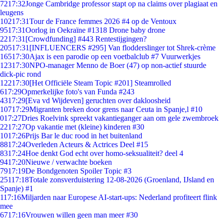
72
17:32
Jonge Cambridge professor stapt op na claims over plagiaat en
leugens
102
17:31
Tour de France femmes 2026 #4 op de Ventoux
95
17:31
Oorlog in Oekraïne #1318 Drone baby drone
22
17:31
[Crowdfunding] #443 Rentestijgingen?
205
17:31
[INFLUENCERS #295] Van flodderslinger tot Shrek-crème
165
17:30
Ajax is een parodie op een voetbalclub #7 Vuurwerkjes
123
17:30
NPO-manager Menno de Boer (47) op non-actief stuurde
dick-pic rond
122
17:30
[Het Officiële Steam Topic #201] Steamrolled
6
17:29
Opmerkelijke foto's van Funda #243
43
17:29
[Eva vd Wijdeven] geruchten over dakloosheid
107
17:29
Migranten breken door grens naar Ceuta in Spanje,l #10
0
17:27
Dries Roelvink spreekt vakantieganger aan om gele zwembroek
22
17:27
Op vakantie met (kleine) kinderen #30
10
17:26
Prijs Bar le duc rood in het buitenland
88
17:24
Overleden Acteurs & Actrices Deel #15
83
17:24
Hoe denkt God echt over homo-seksualiteit? deel 4
94
17:20
Nieuwe / verwachte boeken
79
17:19
De Bondgenoten Spoiler Topic #3
251
17:18
Totale zonsverduistering 12-08-2026 (Groenland, IJsland en
Spanje) #1
1
17:16
Miljarden naar Europese AI-start-ups: Nederland profiteert flink
mee
67
17:16
Vrouwen willen geen man meer #30