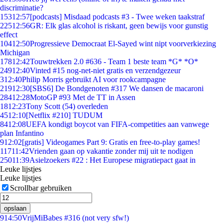
discriminatie?
153
12:57
[podcasts] Misdaad podcasts #3 - Twee weken taakstraf
225
12:56
GR: Elk glas alcohol is riskant, geen bewijs voor gunstig
effect
104
12:50
Progressieve Democraat El-Sayed wint nipt voorverkiezing
Michigan
178
12:42
Touwtrekken 2.0 #636 - Team 1 beste team *G* *O*
249
12:40
Vinted #15 nog-net-niet gratis en verzendgezeur
3
12:40
Philip Morris gebruikt AI voor rookcampagne
219
12:30
[SBS6] De Bondgenoten #317 We dansen de macaroni
284
12:28
MotoGP #93 Met de TT in Assen
18
12:23
Tony Scott (54) overleden
45
12:10
[Netflix #210] TUDUM
84
12:08
UEFA kondigt boycot van FIFA-competities aan vanwege
plan Infantino
9
12:02
[gratis] Videogames Part 9: Gratis en free-to-play games!
117
11:42
Vrienden gaan op vakantie zonder mij uit te nodigen
250
11:39
Asielzoekers #22 : Het Europese migratiepact gaat in
Leuke lijstjes
Leuke lijstjes
Scrollbar gebruiken
opslaan
9
14:50
VrijMiBabes #316 (not very sfw!)