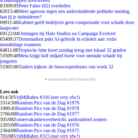
schaamlippen doorbreken'
833
09:05
Peter Faber (82) overleden
820
13:48
Meer agressie tegen een andersluidende politieke mening,
laat jij je intimideren?
699
11:46
Kabinet geeft bedrijven geen compensatie voor schade door
laagwater
691
22:04
Ontslagen bij Halo Studios na Campaign Evolved
654
09:37
Denemarken pakt AI-gebruik in scholen aan: extra
mondelinge examens
648
11:08
Tropische hitte keert zondag terug met lokaal 32 graden
535
09:40
Meta krijgt half miljard boete voor mentale schade bij
jongeren
533
05:00
Trailers kijken: de bioscoopreleases van week 32
▼ Advertentie door Refinery89
Lees ook
9
14:50
VrijMiBabes #316 (not very sfw!)
33
14:50
Random Pics van de Dag #1979
19
00:45
Random Pics van de Dag #1978
37
06/08
Random Pics van de Dag #1977
5
05/08
Zomervakantieweerbericht: aanhoudend zomers
12
05/08
Random Pics van de Dag #1976
23
04/08
Random Pics van de Dag #1975
7
03/08
VrijMiBabes #315 (not very sfw!)