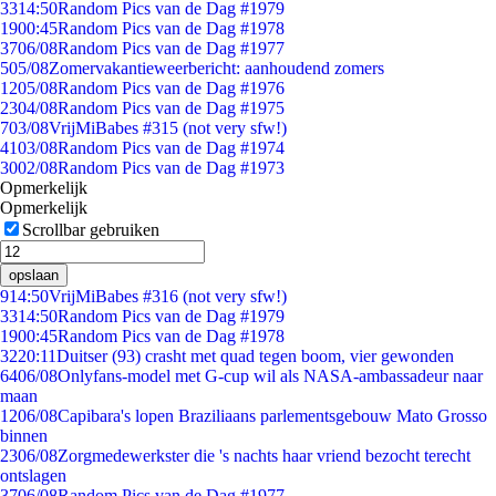
33
14:50
Random Pics van de Dag #1979
19
00:45
Random Pics van de Dag #1978
37
06/08
Random Pics van de Dag #1977
5
05/08
Zomervakantieweerbericht: aanhoudend zomers
12
05/08
Random Pics van de Dag #1976
23
04/08
Random Pics van de Dag #1975
7
03/08
VrijMiBabes #315 (not very sfw!)
41
03/08
Random Pics van de Dag #1974
30
02/08
Random Pics van de Dag #1973
Opmerkelijk
Opmerkelijk
Scrollbar gebruiken
opslaan
9
14:50
VrijMiBabes #316 (not very sfw!)
33
14:50
Random Pics van de Dag #1979
19
00:45
Random Pics van de Dag #1978
32
20:11
Duitser (93) crasht met quad tegen boom, vier gewonden
64
06/08
Onlyfans-model met G-cup wil als NASA-ambassadeur naar
maan
12
06/08
Capibara's lopen Braziliaans parlementsgebouw Mato Grosso
binnen
23
06/08
Zorgmedewerkster die 's nachts haar vriend bezocht terecht
ontslagen
37
06/08
Random Pics van de Dag #1977