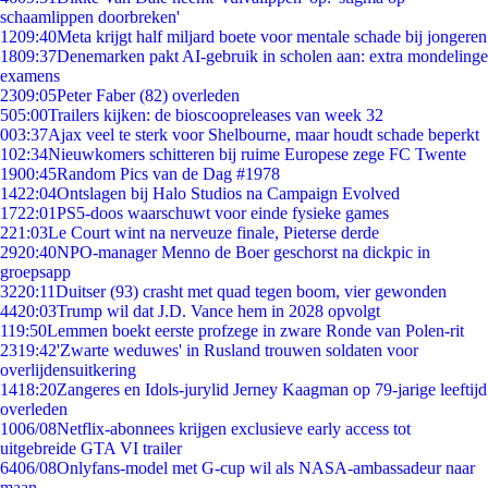
schaamlippen doorbreken'
12
09:40
Meta krijgt half miljard boete voor mentale schade bij jongeren
18
09:37
Denemarken pakt AI-gebruik in scholen aan: extra mondelinge
examens
23
09:05
Peter Faber (82) overleden
5
05:00
Trailers kijken: de bioscoopreleases van week 32
0
03:37
Ajax veel te sterk voor Shelbourne, maar houdt schade beperkt
1
02:34
Nieuwkomers schitteren bij ruime Europese zege FC Twente
19
00:45
Random Pics van de Dag #1978
14
22:04
Ontslagen bij Halo Studios na Campaign Evolved
17
22:01
PS5-doos waarschuwt voor einde fysieke games
2
21:03
Le Court wint na nerveuze finale, Pieterse derde
29
20:40
NPO-manager Menno de Boer geschorst na dickpic in
groepsapp
32
20:11
Duitser (93) crasht met quad tegen boom, vier gewonden
44
20:03
Trump wil dat J.D. Vance hem in 2028 opvolgt
1
19:50
Lemmen boekt eerste profzege in zware Ronde van Polen-rit
23
19:42
'Zwarte weduwes' in Rusland trouwen soldaten voor
overlijdensuitkering
14
18:20
Zangeres en Idols-jurylid Jerney Kaagman op 79-jarige leeftijd
overleden
10
06/08
Netflix-abonnees krijgen exclusieve early access tot
uitgebreide GTA VI trailer
64
06/08
Onlyfans-model met G-cup wil als NASA-ambassadeur naar
maan