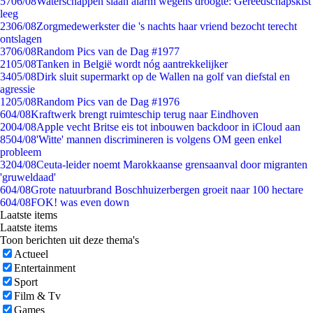
57
06/08
Waterschappen slaan alarm wegens droogte: Gereedschapskist
leeg
23
06/08
Zorgmedewerkster die 's nachts haar vriend bezocht terecht
ontslagen
37
06/08
Random Pics van de Dag #1977
21
05/08
Tanken in België wordt nóg aantrekkelijker
34
05/08
Dirk sluit supermarkt op de Wallen na golf van diefstal en
agressie
12
05/08
Random Pics van de Dag #1976
6
04/08
Kraftwerk brengt ruimteschip terug naar Eindhoven
20
04/08
Apple vecht Britse eis tot inbouwen backdoor in iCloud aan
85
04/08
'Witte' mannen discrimineren is volgens OM geen enkel
probleem
32
04/08
Ceuta-leider noemt Marokkaanse grensaanval door migranten
'gruweldaad'
6
04/08
Grote natuurbrand Boschhuizerbergen groeit naar 100 hectare
6
04/08
FOK! was even down
Laatste items
Laatste items
Toon berichten uit deze thema's
Actueel
Entertainment
Sport
Film & Tv
Games