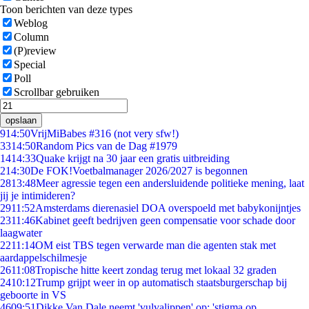
Toon berichten van deze types
Weblog
Column
(P)review
Special
Poll
Scrollbar gebruiken
opslaan
9
14:50
VrijMiBabes #316 (not very sfw!)
33
14:50
Random Pics van de Dag #1979
14
14:33
Quake krijgt na 30 jaar een gratis uitbreiding
2
14:30
De FOK!Voetbalmanager 2026/2027 is begonnen
28
13:48
Meer agressie tegen een andersluidende politieke mening, laat
jij je intimideren?
29
11:52
Amsterdams dierenasiel DOA overspoeld met babykonijntjes
23
11:46
Kabinet geeft bedrijven geen compensatie voor schade door
laagwater
22
11:14
OM eist TBS tegen verwarde man die agenten stak met
aardappelschilmesje
26
11:08
Tropische hitte keert zondag terug met lokaal 32 graden
24
10:12
Trump grijpt weer in op automatisch staatsburgerschap bij
geboorte in VS
46
09:51
Dikke Van Dale neemt 'vulvalippen' op: 'stigma op