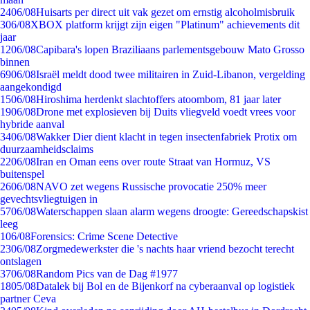
24
06/08
Huisarts per direct uit vak gezet om ernstig alcoholmisbruik
3
06/08
XBOX platform krijgt zijn eigen "Platinum" achievements dit
jaar
12
06/08
Capibara's lopen Braziliaans parlementsgebouw Mato Grosso
binnen
69
06/08
Israël meldt dood twee militairen in Zuid-Libanon, vergelding
aangekondigd
15
06/08
Hiroshima herdenkt slachtoffers atoombom, 81 jaar later
19
06/08
Drone met explosieven bij Duits vliegveld voedt vrees voor
hybride aanval
34
06/08
Wakker Dier dient klacht in tegen insectenfabriek Protix om
duurzaamheidsclaims
22
06/08
Iran en Oman eens over route Straat van Hormuz, VS
buitenspel
26
06/08
NAVO zet wegens Russische provocatie 250% meer
gevechtsvliegtuigen in
57
06/08
Waterschappen slaan alarm wegens droogte: Gereedschapskist
leeg
1
06/08
Forensics: Crime Scene Detective
23
06/08
Zorgmedewerkster die 's nachts haar vriend bezocht terecht
ontslagen
37
06/08
Random Pics van de Dag #1977
18
05/08
Datalek bij Bol en de Bijenkorf na cyberaanval op logistiek
partner Ceva