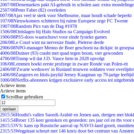
20
07/08
Denemarken pakt AI-gebruik in scholen aan: extra mondeling
25
07/08
Peter Faber (82) overleden
0
07/08
Ajax veel te sterk voor Shelbourne, maar houdt schade beperkt
1
07/08
Nieuwkomers schitteren bij ruime Europese zege FC Twente
19
07/08
Random Pics van de Dag #1978
15
06/08
Ontslagen bij Halo Studios na Campaign Evolved
19
06/08
PS5-doos waarschuwt voor einde fysieke games
2
06/08
Le Court wint na nerveuze finale, Pieterse derde
29
06/08
NPO-manager Menno de Boer geschorst na dickpic in groeps
40
06/08
Duitser (93) crasht met quad tegen boom, vier gewonden
47
06/08
Trump wil dat J.D. Vance hem in 2028 opvolgt
1
06/08
Lemmen boekt eerste profzege in zware Ronde van Polen-rit
24
06/08
'Zwarte weduwes' in Rusland trouwen soldaten voor overlijden
14
06/08
Zangeres en Idols-jurylid Jerney Kaagman op 79-jarige leeftij
10
06/08
Netflix-abonnees krijgen exclusieve early access tot uitgebreid
Actieve items
Actieve items
Scrollbar gebruiken
opslaan
29
15:56
Houthi's vallen Saoedi-Arabië en Jemen aan, dreigen met blok
14
15:54
Broer 135 keer gestoken en gesneden: zes jaar cel en tbs voo
28
15:53
VS: kans op Russische aanval op NAVO-land groeit, munitiet
23
15:53
Wegpiraat scheurt met 146 km/u door het centrum van Amste