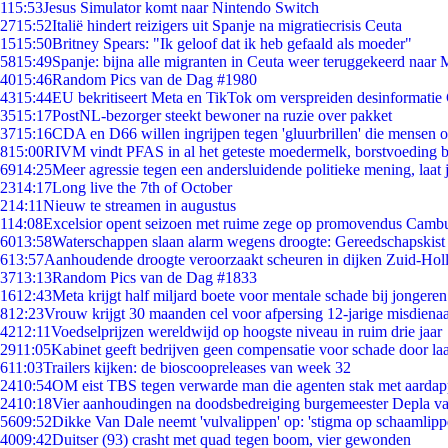
1
15:53
Jesus Simulator komt naar Nintendo Switch
27
15:52
Italië hindert reizigers uit Spanje na migratiecrisis Ceuta
15
15:50
Britney Spears: "Ik geloof dat ik heb gefaald als moeder"
58
15:49
Spanje: bijna alle migranten in Ceuta weer teruggekeerd naar
40
15:46
Random Pics van de Dag #1980
43
15:44
EU bekritiseert Meta en TikTok om verspreiden desinformatie
35
15:17
PostNL-bezorger steekt bewoner na ruzie over pakket
37
15:16
CDA en D66 willen ingrijpen tegen 'gluurbrillen' die mensen 
8
15:00
RIVM vindt PFAS in al het geteste moedermelk, borstvoeding bl
69
14:25
Meer agressie tegen een andersluidende politieke mening, laat j
23
14:17
Long live the 7th of October
2
14:11
Nieuw te streamen in augustus
1
14:08
Excelsior opent seizoen met ruime zege op promovendus Camb
60
13:58
Waterschappen slaan alarm wegens droogte: Gereedschapskist
6
13:57
Aanhoudende droogte veroorzaakt scheuren in dijken Zuid-Hol
37
13:13
Random Pics van de Dag #1833
16
12:43
Meta krijgt half miljard boete voor mentale schade bij jongeren
8
12:23
Vrouw krijgt 30 maanden cel voor afpersing 12-jarige misdienaa
42
12:11
Voedselprijzen wereldwijd op hoogste niveau in ruim drie jaar
29
11:05
Kabinet geeft bedrijven geen compensatie voor schade door la
6
11:03
Trailers kijken: de bioscoopreleases van week 32
24
10:54
OM eist TBS tegen verwarde man die agenten stak met aardap
24
10:18
Vier aanhoudingen na doodsbedreiging burgemeester Depla v
56
09:52
Dikke Van Dale neemt 'vulvalippen' op: 'stigma op schaamlip
40
09:42
Duitser (93) crasht met quad tegen boom, vier gewonden