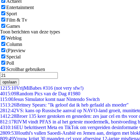
Actueel
Entertainment
Sport
Film & Tv
Games
Toon berichten van deze types
Weblog
Column
(P)review
Special
Poll
Scrollbar gebruiken
opslaan
12
15:10
VrijMiBabes #316 (not very sfw!)
40
15:09
Random Pics van de Dag #1980
1
15:00
Jesus Simulator komt naar Nintendo Switch
15
13:26
Britney Spears: "Ik geloof dat ik heb gefaald als moeder"
28
12:42
VS: kans op Russische aanval op NAVO-land groeit, munitiet
14
12:28
Broer 135 keer gestoken en gesneden: zes jaar cel en tbs voo
8
12:17
RIVM vindt PFAS in al het geteste moedermelk, borstvoeding bl
43
10:16
EU bekritiseert Meta en TikTok om verspreiden desinformatie
28
09:53
Houthi's vallen Saoedi-Arabië en Jemen aan, dreigen met blok
8
09:49
Vrouw krijgt 30 maanden cel voor afpersing 12-jarige misdienaa