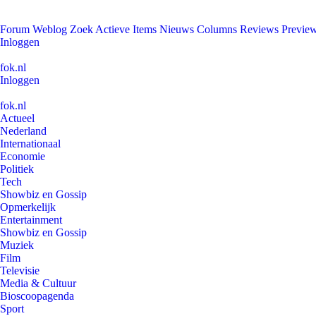
Forum
Weblog
Zoek
Actieve Items
Nieuws
Columns
Reviews
Previe
Inloggen
fok.nl
Inloggen
fok.nl
Actueel
Nederland
Internationaal
Economie
Politiek
Tech
Showbiz en Gossip
Opmerkelijk
Entertainment
Showbiz en Gossip
Muziek
Film
Televisie
Media & Cultuur
Bioscoopagenda
Sport