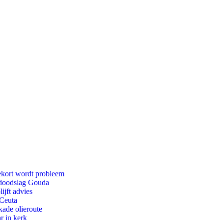
ekort wordt probleem
r doodslag Gouda
ijft advies
 Ceuta
kade olieroute
r in kerk