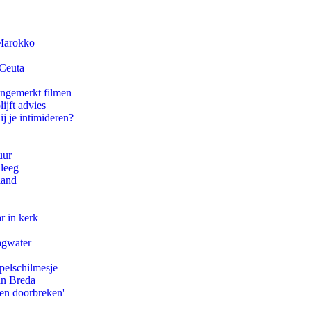
 Marokko
 Ceuta
ongemerkt filmen
ijft advies
ij je intimideren?
uur
 leeg
land
r in kerk
agwater
pelschilmesje
an Breda
pen doorbreken'