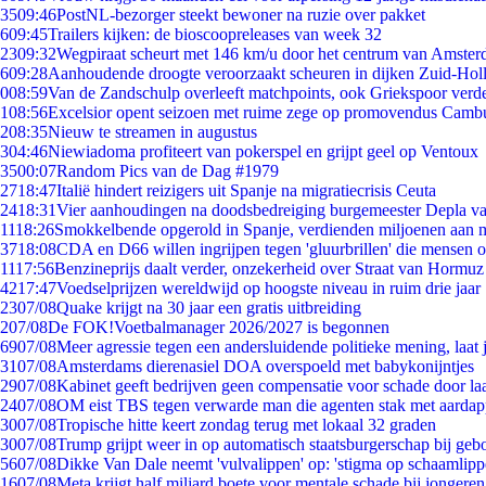
35
09:46
PostNL-bezorger steekt bewoner na ruzie over pakket
6
09:45
Trailers kijken: de bioscoopreleases van week 32
23
09:32
Wegpiraat scheurt met 146 km/u door het centrum van Amste
6
09:28
Aanhoudende droogte veroorzaakt scheuren in dijken Zuid-Hol
0
08:59
Van de Zandschulp overleeft matchpoints, ook Griekspoor verde
1
08:56
Excelsior opent seizoen met ruime zege op promovendus Camb
2
08:35
Nieuw te streamen in augustus
3
04:46
Niewiadoma profiteert van pokerspel en grijpt geel op Ventoux
35
00:07
Random Pics van de Dag #1979
27
18:47
Italië hindert reizigers uit Spanje na migratiecrisis Ceuta
24
18:31
Vier aanhoudingen na doodsbedreiging burgemeester Depla v
11
18:26
Smokkelbende opgerold in Spanje, verdienden miljoenen aan 
37
18:08
CDA en D66 willen ingrijpen tegen 'gluurbrillen' die mensen 
11
17:56
Benzineprijs daalt verder, onzekerheid over Straat van Hormuz b
42
17:47
Voedselprijzen wereldwijd op hoogste niveau in ruim drie jaar
23
07/08
Quake krijgt na 30 jaar een gratis uitbreiding
2
07/08
De FOK!Voetbalmanager 2026/2027 is begonnen
69
07/08
Meer agressie tegen een andersluidende politieke mening, laat j
31
07/08
Amsterdams dierenasiel DOA overspoeld met babykonijntjes
29
07/08
Kabinet geeft bedrijven geen compensatie voor schade door la
24
07/08
OM eist TBS tegen verwarde man die agenten stak met aardap
30
07/08
Tropische hitte keert zondag terug met lokaal 32 graden
30
07/08
Trump grijpt weer in op automatisch staatsburgerschap bij geb
56
07/08
Dikke Van Dale neemt 'vulvalippen' op: 'stigma op schaamlip
16
07/08
Meta krijgt half miljard boete voor mentale schade bij jongeren