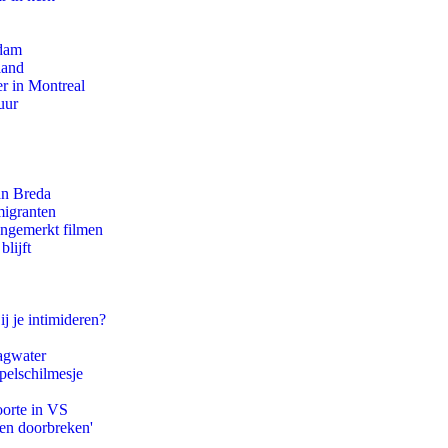
rdam
land
r in Montreal
uur
an Breda
migranten
ongemerkt filmen
lijft
ij je intimideren?
agwater
pelschilmesje
oorte in VS
pen doorbreken'