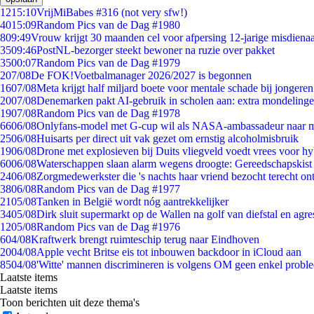
12
15:10
VrijMiBabes #316 (not very sfw!)
40
15:09
Random Pics van de Dag #1980
8
09:49
Vrouw krijgt 30 maanden cel voor afpersing 12-jarige misdienaa
35
09:46
PostNL-bezorger steekt bewoner na ruzie over pakket
35
00:07
Random Pics van de Dag #1979
2
07/08
De FOK!Voetbalmanager 2026/2027 is begonnen
16
07/08
Meta krijgt half miljard boete voor mentale schade bij jongeren
20
07/08
Denemarken pakt AI-gebruik in scholen aan: extra mondeling
19
07/08
Random Pics van de Dag #1978
66
06/08
Onlyfans-model met G-cup wil als NASA-ambassadeur naar 
25
06/08
Huisarts per direct uit vak gezet om ernstig alcoholmisbruik
19
06/08
Drone met explosieven bij Duits vliegveld voedt vrees voor hy
60
06/08
Waterschappen slaan alarm wegens droogte: Gereedschapskist
24
06/08
Zorgmedewerkster die 's nachts haar vriend bezocht terecht on
38
06/08
Random Pics van de Dag #1977
21
05/08
Tanken in België wordt nóg aantrekkelijker
34
05/08
Dirk sluit supermarkt op de Wallen na golf van diefstal en agre
12
05/08
Random Pics van de Dag #1976
6
04/08
Kraftwerk brengt ruimteschip terug naar Eindhoven
20
04/08
Apple vecht Britse eis tot inbouwen backdoor in iCloud aan
85
04/08
'Witte' mannen discrimineren is volgens OM geen enkel probl
Laatste items
Laatste items
Toon berichten uit deze thema's