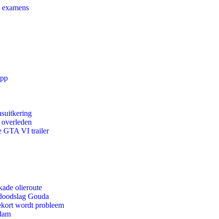
e examens
app
suitkering
d overleden
e GTA VI trailer
kade olieroute
r doodslag Gouda
ekort wordt probleem
rdam