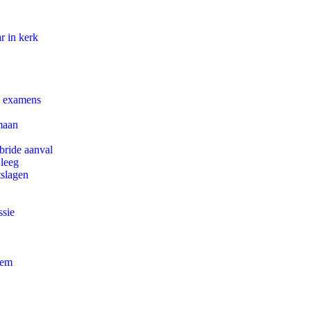
r in kerk
e examens
maan
bride aanval
 leeg
tslagen
ssie
eem