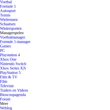
Voetbal
Formule 1
Autosport
Tennis
Wielrennen
Schaatsen
Wintersporten
Managerspelen
Voetbalmanager
Formule 1-manager
Games
PC
Playstation 4
Xbox One
Nintendo Switch
Xbox Series X|S
PlayStation 5
Film & TV
Film
Televisie
Trailers en Videos
Bioscoopagenda
Forum
Meer
Weblog