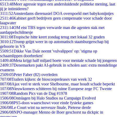
65
13:48
Meer agressie tegen een andersluidende politieke mening, laat
jij je intimideren?
31
11:52
Amsterdams dierenasiel DOA overspoeld met babykonijntjes
25
11:46
Kabinet geeft bedrijven geen compensatie voor schade door
laagwater
23
11:14
OM eist TBS tegen verwarde man die agenten stak met
aardappelschilmesje
30
11:08
Tropische hitte keert zondag terug met lokaal 32 graden
30
10:12
Trump grijpt weer in op automatisch staatsburgerschap bij
geboorte in VS
55
09:51
Dikke Van Dale neemt 'vulvalippen' op: 'stigma op
schaamlippen doorbreken'
14
09:40
Meta krijgt half miljard boete voor mentale schade bij jongeren
24
09:37
Denemarken pakt AI-gebruik in scholen aan: extra mondelinge
examens
25
09:05
Peter Faber (82) overleden
7
07/08
Trailers kijken: de bioscoopreleases van week 32
0
07/08
Ajax veel te sterk voor Shelbourne, maar houdt schade beperkt
1
07/08
Nieuwkomers schitteren bij ruime Europese zege FC Twente
19
07/08
Random Pics van de Dag #1978
15
06/08
Ontslagen bij Halo Studios na Campaign Evolved
19
06/08
PS5-doos waarschuwt voor einde fysieke games
2
06/08
Le Court wint na nerveuze finale, Pieterse derde
29
06/08
NPO-manager Menno de Boer geschorst na dickpic in
groepsapp