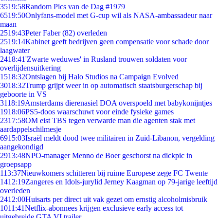
35
19:58
Random Pics van de Dag #1979
65
19:50
Onlyfans-model met G-cup wil als NASA-ambassadeur naar
maan
25
19:43
Peter Faber (82) overleden
25
19:14
Kabinet geeft bedrijven geen compensatie voor schade door
laagwater
24
18:41
'Zwarte weduwes' in Rusland trouwen soldaten voor
overlijdensuitkering
15
18:32
Ontslagen bij Halo Studios na Campaign Evolved
30
18:32
Trump grijpt weer in op automatisch staatsburgerschap bij
geboorte in VS
31
18:19
Amsterdams dierenasiel DOA overspoeld met babykonijntjes
19
18:06
PS5-doos waarschuwt voor einde fysieke games
23
17:58
OM eist TBS tegen verwarde man die agenten stak met
aardappelschilmesje
69
15:03
Israël meldt dood twee militairen in Zuid-Libanon, vergelding
aangekondigd
29
13:48
NPO-manager Menno de Boer geschorst na dickpic in
groepsapp
1
13:37
Nieuwkomers schitteren bij ruime Europese zege FC Twente
14
12:19
Zangeres en Idols-jurylid Jerney Kaagman op 79-jarige leeftijd
overleden
24
12:00
Huisarts per direct uit vak gezet om ernstig alcoholmisbruik
10
11:41
Netflix-abonnees krijgen exclusieve early access tot
uitgebreide GTA VI trailer