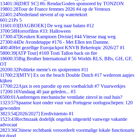
134
01:36
[DRT SC] #6: RendacGoden sponsored by TONZON
198
01:28
Tour de France femmes 2026 #4 op de Ventoux
224
01:24
Nederland stevent af op watertekort
6
01:21
Ps 5
116
01:03
[DAGBOEK] De weg naar balans #12
37
00:58
Horrorfilms #33: Halloween
173
00:47
[Keuken Kampioen Divisie] #44 Vitesse mag weg
273
00:44
De Avondetappe #176 - Met Ellen ten Damme.
4
00:40
Het gezellige Eurojackpot KNVB Bekertopic 2026/27 #1
58
00:39
[ATP Tour] #169 Tosti Tallon back on fire
186
00:35
Big Brother International # 56 Worlds RLS, BBs, GH, GF,
OT
202
00:32
Politieke meme's en spotprenten #11
117
00:23
[MTV] Ex on the beach Double Dutch #17 wederom aapjes
kijken
177
00:22
Ajax is een parodie op een voetbalclub #7 Vuurwerkjes
172
00:16
Vandaag 40 jaar geleden... #3
65
00:01
Aanbrengen mechanische ventilatie zinvol in oud huis?
13
23:57
Spaanse kust onder vuur van Portugese oorlogsschepen: 120
gewonden
38
23:54
[2026/2027] Eredivisietoto #1
15
23:43
Rechtszaak dodelijk ongeluk uitgesteld vanwege vakantie
advocaat
28
23:36
Chinese rechtbank veroordeelt voormalige lokale functionaris
tot dood