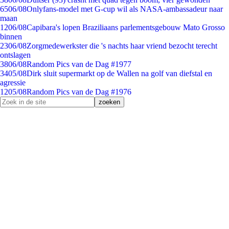
65
06/08
Onlyfans-model met G-cup wil als NASA-ambassadeur naar
maan
12
06/08
Capibara's lopen Braziliaans parlementsgebouw Mato Grosso
binnen
23
06/08
Zorgmedewerkster die 's nachts haar vriend bezocht terecht
ontslagen
38
06/08
Random Pics van de Dag #1977
34
05/08
Dirk sluit supermarkt op de Wallen na golf van diefstal en
agressie
12
05/08
Random Pics van de Dag #1976