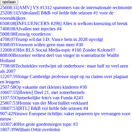
opslaan
256
08:11
[AMV] VS #1312 spammers van de internationale rechtsorde
252
08:11
[Videoland] B&B vol liefde 6de seizoen #1 voor de
vooruitkijkers
65
08:08
[INFLUENCERS #296] Alles is welkom kneuzing of breuk
74
08:08
Afvallen met injecties #4
50
08:08
Eeuwig voortleven
47
08:07
Trump wil dat J.D. Vance hem in 2028 opvolgt
93
08:05
Vrouwen willen geen man meer #30
120
08:03
Het RLS Social Media-topic #160 Zonder Kolonel!!
8
08:00
Bezoeker verliest deel van vinger in waterattractie Walibi
Holland
77
08:00
Techniekles verdwijnt uit onderbouw: maar half zo veel uren
als 2007
122
07:59
Jonge Cambridge professor stapt op na claims over plagiaat
en leugens
25
07:58
Op vakantie met (kleine) kinderen #30
106
07:55
[Breien] Deel 21, met zomerbreisels
11
07:55
Opmerkelijke foto's van Funda #243
258
07:53
Hennie van der Most failliet verklaard
186
07:53
[RTL] B&B vol liefde 6de seizoen #4
9
07:42
Nieuwe Europese richtlijn: vaker repareren ipv vervangen voor
nieuw
103
07:40
Het grote goedemorgen topic #3
18
07:39
William Orbit overleden