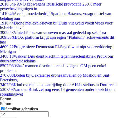
26
10:54
NAVO zet wegens Russische provocatie 250% meer
gevechtsvliegtuigen in
14
10:46
Accell, moederbedrijf Sparta en Batavus, vraagt uitstel van
betaling aan
19
10:44
Drone met explosieven bij Duits vliegveld voedt vrees voor
hybride aanval
39
09:53
Vinted-foto's van vrouwen massaal gedeeld op seksfora
3
09:33
XBOX platform krijgt zijn eigen "Platinum" achievements dit
jaar
46
09:22
Progressieve Democraat El-Sayed wint nipt voorverkiezing
Michigan
34
08:18
Wakker Dier dient klacht in tegen insectenfabriek Protix om
duurzaamheidsclaims
85
07/08
'Witte' mannen discrimineren is volgens OM geen enkel
probleem
27
07/08
Doden bij Oekraïense droneaanvallen op Moskou en Sint-
Petersburg
34
07/08
Kind overleden na aanrijding door AH-bestelbus in Dordrecht
53
07/08
Van den Brink zet nog eens 14 gemeenten onder toezicht om
spreidingswet
Forum
Forum
Scrollbar gebruiken