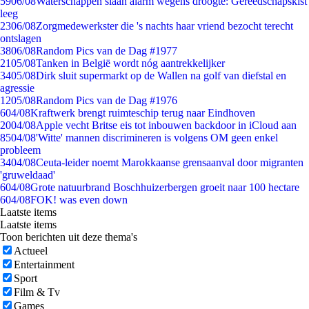
59
06/08
Waterschappen slaan alarm wegens droogte: Gereedschapskist
leeg
23
06/08
Zorgmedewerkster die 's nachts haar vriend bezocht terecht
ontslagen
38
06/08
Random Pics van de Dag #1977
21
05/08
Tanken in België wordt nóg aantrekkelijker
34
05/08
Dirk sluit supermarkt op de Wallen na golf van diefstal en
agressie
12
05/08
Random Pics van de Dag #1976
6
04/08
Kraftwerk brengt ruimteschip terug naar Eindhoven
20
04/08
Apple vecht Britse eis tot inbouwen backdoor in iCloud aan
85
04/08
'Witte' mannen discrimineren is volgens OM geen enkel
probleem
34
04/08
Ceuta-leider noemt Marokkaanse grensaanval door migranten
'gruweldaad'
6
04/08
Grote natuurbrand Boschhuizerbergen groeit naar 100 hectare
6
04/08
FOK! was even down
Laatste items
Laatste items
Toon berichten uit deze thema's
Actueel
Entertainment
Sport
Film & Tv
Games