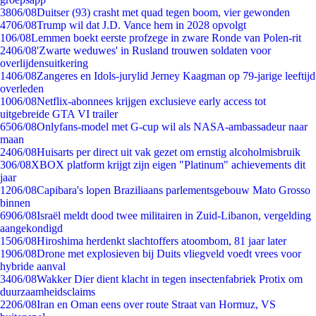
38
06/08
Duitser (93) crasht met quad tegen boom, vier gewonden
47
06/08
Trump wil dat J.D. Vance hem in 2028 opvolgt
1
06/08
Lemmen boekt eerste profzege in zware Ronde van Polen-rit
24
06/08
'Zwarte weduwes' in Rusland trouwen soldaten voor
overlijdensuitkering
14
06/08
Zangeres en Idols-jurylid Jerney Kaagman op 79-jarige leeftijd
overleden
10
06/08
Netflix-abonnees krijgen exclusieve early access tot
uitgebreide GTA VI trailer
65
06/08
Onlyfans-model met G-cup wil als NASA-ambassadeur naar
maan
24
06/08
Huisarts per direct uit vak gezet om ernstig alcoholmisbruik
3
06/08
XBOX platform krijgt zijn eigen "Platinum" achievements dit
jaar
12
06/08
Capibara's lopen Braziliaans parlementsgebouw Mato Grosso
binnen
69
06/08
Israël meldt dood twee militairen in Zuid-Libanon, vergelding
aangekondigd
15
06/08
Hiroshima herdenkt slachtoffers atoombom, 81 jaar later
19
06/08
Drone met explosieven bij Duits vliegveld voedt vrees voor
hybride aanval
34
06/08
Wakker Dier dient klacht in tegen insectenfabriek Protix om
duurzaamheidsclaims
22
06/08
Iran en Oman eens over route Straat van Hormuz, VS