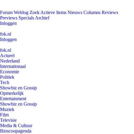
Forum
Weblog
Zoek
Actieve Items
Nieuws
Columns
Reviews
Previews
Specials
Archief
Inloggen
fok.nl
Inloggen
fok.nl
Actueel
Nederland
Internationaal
Economie
Politiek
Tech
Showbiz en Gossip
Opmerkelijk
Entertainment
Showbiz en Gossip
Muziek
Film
Televisie
Media & Cultuur
Bioscoopagenda