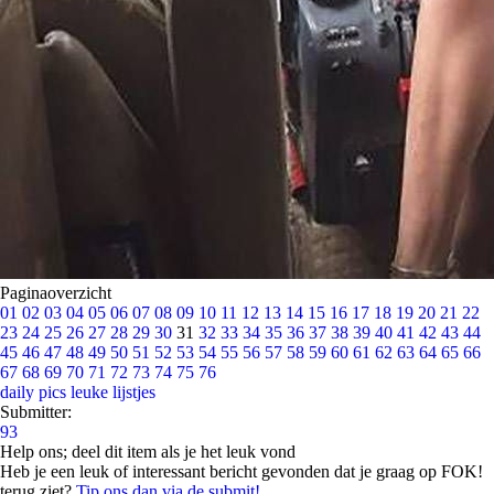
Paginaoverzicht
01
02
03
04
05
06
07
08
09
10
11
12
13
14
15
16
17
18
19
20
21
22
23
24
25
26
27
28
29
30
31
32
33
34
35
36
37
38
39
40
41
42
43
44
45
46
47
48
49
50
51
52
53
54
55
56
57
58
59
60
61
62
63
64
65
66
67
68
69
70
71
72
73
74
75
76
daily pics
leuke lijstjes
Submitter:
93
Help ons; deel dit item als je het leuk vond
Heb je een leuk of interessant bericht gevonden dat je graag op FOK!
terug ziet?
Tip ons dan via de submit!