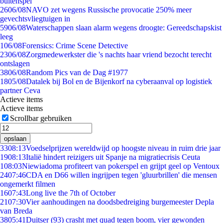
buitenspel
26
06/08
NAVO zet wegens Russische provocatie 250% meer
gevechtsvliegtuigen in
59
06/08
Waterschappen slaan alarm wegens droogte: Gereedschapskist
leeg
1
06/08
Forensics: Crime Scene Detective
23
06/08
Zorgmedewerkster die 's nachts haar vriend bezocht terecht
ontslagen
38
06/08
Random Pics van de Dag #1977
18
05/08
Datalek bij Bol en de Bijenkorf na cyberaanval op logistiek
partner Ceva
Actieve items
Actieve items
Scrollbar gebruiken
opslaan
33
08:13
Voedselprijzen wereldwijd op hoogste niveau in ruim drie jaar
19
08:13
Italië hindert reizigers uit Spanje na migratiecrisis Ceuta
1
08:03
Niewiadoma profiteert van pokerspel en grijpt geel op Ventoux
24
07:46
CDA en D66 willen ingrijpen tegen 'gluurbrillen' die mensen
ongemerkt filmen
16
07:43
Long live the 7th of October
21
07:30
Vier aanhoudingen na doodsbedreiging burgemeester Depla
van Breda
38
05:41
Duitser (93) crasht met quad tegen boom, vier gewonden