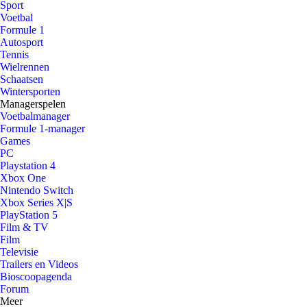
Sport
Voetbal
Formule 1
Autosport
Tennis
Wielrennen
Schaatsen
Wintersporten
Managerspelen
Voetbalmanager
Formule 1-manager
Games
PC
Playstation 4
Xbox One
Nintendo Switch
Xbox Series X|S
PlayStation 5
Film & TV
Film
Televisie
Trailers en Videos
Bioscoopagenda
Forum
Meer