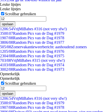
Leuke lijstjes
Leuke lijstjes
Scrollbar gebruiken
opslaan
12
06:54
VrijMiBabes #316 (not very sfw!)
35
00:07
Random Pics van de Dag #1979
19
07/08
Random Pics van de Dag #1978
38
06/08
Random Pics van de Dag #1977
5
05/08
Zomervakantieweerbericht: aanhoudend zomers
12
05/08
Random Pics van de Dag #1976
23
04/08
Random Pics van de Dag #1975
7
03/08
VrijMiBabes #315 (not very sfw!)
41
03/08
Random Pics van de Dag #1974
30
02/08
Random Pics van de Dag #1973
Opmerkelijk
Opmerkelijk
Scrollbar gebruiken
opslaan
12
06:54
VrijMiBabes #316 (not very sfw!)
35
00:07
Random Pics van de Dag #1979
19
07/08
Random Pics van de Dag #1978
38
06/08
Duitser (93) crasht met quad tegen boom, vier gewonden