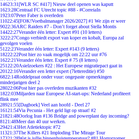
146
23:31
[WLR SC #417] Nieuw deel openen was kaputt
16
23:28
Centraal FC Utrecht topic #88 - #CorreiaIn
19
23:07
Peter Faber is overleden
110
22:45
[FOK!Voetbalmanager 2026/2027] #1 We zijn er weer
90
22:36
ARC Raiders #7 - Don’t forget about Stella Montis
144
22:27
Verander één letter: Expert #91 (10 letters)
32
22:27
Congo verbiedt export van koper en kobalt, Europa zal
gevolgen voelen
51
22:23
Verander één letter: Expert #143 (9 letters)
182
22:22
Post hier zo vaak mogelijk om 22:22 uur #76
16
22:21
Verander één letter. Expert # 75 (8 letters)
251
22:20
Asielzoekers #22 : Het Europese migratiepact gaat in
201
22:16
Verander een letter expert (7lettereditie) #50
68
22:14
Roddelpraat onder vuur: ongepaste opmerkingen
minderjarigen deel 2
280
22:06
Post hier pas overleden muzikanten #32
18
22:03
Miljarden naar Europese AI-start-ups: Nederland profiteert
flink mee
289
21:55
[Dagboek] Veel aan hoofd - Deel 27
161
21:54
Via Pecunia - Het geld ligt op straat! #2
218
21:48
Oorlog Iran #136 Bridge and powerplant day incoming?
81
21:48
Meer dan 40 uur werken.
294
21:43
Het Atletiektopic #72
113
21:37
The Killers #21 Imploding The Mirage Tour
173
21:28
Wat is jullie binnenhuistemperatuur? #81 Horrorzomer