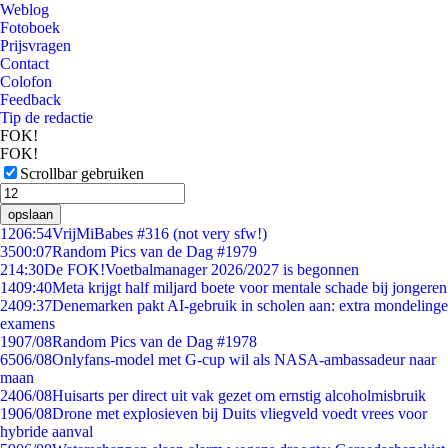
Weblog
Fotoboek
Prijsvragen
Contact
Colofon
Feedback
Tip de redactie
FOK!
FOK!
Scrollbar gebruiken
opslaan
12
06:54
VrijMiBabes #316 (not very sfw!)
35
00:07
Random Pics van de Dag #1979
2
14:30
De FOK!Voetbalmanager 2026/2027 is begonnen
14
09:40
Meta krijgt half miljard boete voor mentale schade bij jongeren
24
09:37
Denemarken pakt AI-gebruik in scholen aan: extra mondelinge
examens
19
07/08
Random Pics van de Dag #1978
65
06/08
Onlyfans-model met G-cup wil als NASA-ambassadeur naar
maan
24
06/08
Huisarts per direct uit vak gezet om ernstig alcoholmisbruik
19
06/08
Drone met explosieven bij Duits vliegveld voedt vrees voor
hybride aanval