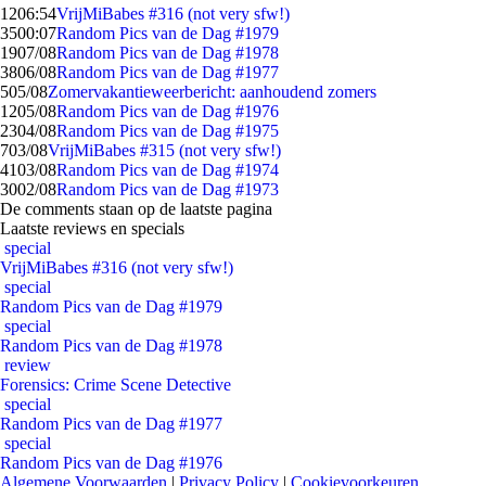
12
06:54
VrijMiBabes #316 (not very sfw!)
35
00:07
Random Pics van de Dag #1979
19
07/08
Random Pics van de Dag #1978
38
06/08
Random Pics van de Dag #1977
5
05/08
Zomervakantieweerbericht: aanhoudend zomers
12
05/08
Random Pics van de Dag #1976
23
04/08
Random Pics van de Dag #1975
7
03/08
VrijMiBabes #315 (not very sfw!)
41
03/08
Random Pics van de Dag #1974
30
02/08
Random Pics van de Dag #1973
De comments staan op de laatste pagina
Laatste reviews en specials
special
VrijMiBabes #316 (not very sfw!)
special
Random Pics van de Dag #1979
special
Random Pics van de Dag #1978
review
Forensics: Crime Scene Detective
special
Random Pics van de Dag #1977
special
Random Pics van de Dag #1976
Algemene Voorwaarden
|
Privacy Policy
|
Cookievoorkeuren