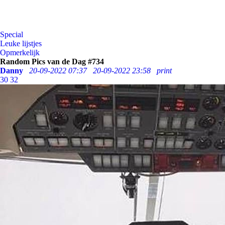
Special
Leuke lijstjes
Opmerkelijk
Random Pics van de Dag #734
Danny
20-09-2022 07:37
20-09-2022 23:58
print
30
32