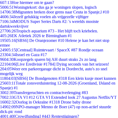
6
07:13
Hoe hiermee om te gaan?
50
06:51
Woningtekort: dus ga je woningen slopen, logisch
147
06:38
Migranten breken door grens naar Ceuta in Spanje,l #10
46
06:34
Jezelf gelukkig voelen als vrijgezelle vijftiger
71
06:34
MODUS Super Series Darts #2: 's werelds mooiste
dartskweekvijver
277
06:26
Tropisch aquarium #73 - Het blijft toch kriebelen.
4
05:26
EK Atletiek 2026 te Birmingham #1
195
05:16
[SBS6] De Oranjezomer #10 Helene je kan het niet stop
ermee
249
05:15
[Centraal] Ruimtevaart / SpaceX #87 Rondje oceaan
233
04:34
Israel en Gaza #17
96
04:30
Koopzegels sparen bij AH duurt straks 2x zo lang
221
04:06
[Live Eredivisie #1784] Dying seconds van het seizoen!
2
04:05
Weer een parkeergarage dicht in Dordrecht, auto's zo snel
mogelijk weg
118
04:03
[SBS6] De Bondgenoten #318 Een klein kusje moet kunnen
256
03:11
Totale zonsverduistering 12-08-2026 (Groenland, IJsland en
Spanje) #1
30
02:39
Transfergeruchten en contractverlenging #83
70
02:33
GTA VI #12 GTA VI Extended look 27 Augustus Netflix/YT
160
02:32
Oorlog in Oekraïne #1318 Drone baby drone
149
02:09
NPO-manager Menno de Boer (47) op non-actief stuurde
dick-pic rond
40
01:40
[Crowdfunding] #443 Rentestijgingen?