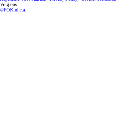
Volg ons
©FOK.nl e.a.