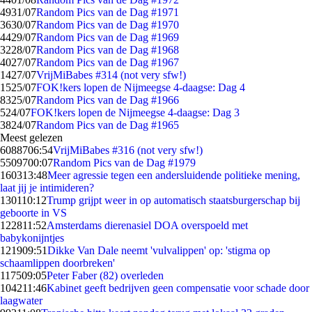
49
31/07
Random Pics van de Dag #1971
36
30/07
Random Pics van de Dag #1970
44
29/07
Random Pics van de Dag #1969
32
28/07
Random Pics van de Dag #1968
40
27/07
Random Pics van de Dag #1967
14
27/07
VrijMiBabes #314 (not very sfw!)
15
25/07
FOK!kers lopen de Nijmeegse 4-daagse: Dag 4
83
25/07
Random Pics van de Dag #1966
5
24/07
FOK!kers lopen de Nijmeegse 4-daagse: Dag 3
38
24/07
Random Pics van de Dag #1965
Meest gelezen
60887
06:54
VrijMiBabes #316 (not very sfw!)
55097
00:07
Random Pics van de Dag #1979
1603
13:48
Meer agressie tegen een andersluidende politieke mening,
laat jij je intimideren?
1301
10:12
Trump grijpt weer in op automatisch staatsburgerschap bij
geboorte in VS
1228
11:52
Amsterdams dierenasiel DOA overspoeld met
babykonijntjes
1219
09:51
Dikke Van Dale neemt 'vulvalippen' op: 'stigma op
schaamlippen doorbreken'
1175
09:05
Peter Faber (82) overleden
1042
11:46
Kabinet geeft bedrijven geen compensatie voor schade door
laagwater