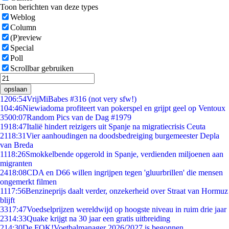
Toon berichten van deze types
Weblog
Column
(P)review
Special
Poll
Scrollbar gebruiken
opslaan
12
06:54
VrijMiBabes #316 (not very sfw!)
1
04:46
Niewiadoma profiteert van pokerspel en grijpt geel op Ventoux
35
00:07
Random Pics van de Dag #1979
19
18:47
Italië hindert reizigers uit Spanje na migratiecrisis Ceuta
21
18:31
Vier aanhoudingen na doodsbedreiging burgemeester Depla
van Breda
11
18:26
Smokkelbende opgerold in Spanje, verdienden miljoenen aan
migranten
24
18:08
CDA en D66 willen ingrijpen tegen 'gluurbrillen' die mensen
ongemerkt filmen
11
17:56
Benzineprijs daalt verder, onzekerheid over Straat van Hormuz
blijft
33
17:47
Voedselprijzen wereldwijd op hoogste niveau in ruim drie jaar
23
14:33
Quake krijgt na 30 jaar een gratis uitbreiding
2
14:30
De FOK!Voetbalmanager 2026/2027 is begonnen