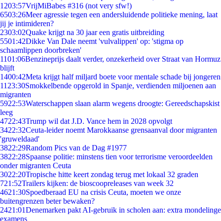
12
03:57
VrijMiBabes #316 (not very sfw!)
65
03:26
Meer agressie tegen een andersluidende politieke mening, laat
jij je intimideren?
23
03:02
Quake krijgt na 30 jaar een gratis uitbreiding
55
01:42
Dikke Van Dale neemt 'vulvalippen' op: 'stigma op
schaamlippen doorbreken'
11
01:06
Benzineprijs daalt verder, onzekerheid over Straat van Hormuz
blijft
14
00:42
Meta krijgt half miljard boete voor mentale schade bij jongeren
11
23:30
Smokkelbende opgerold in Spanje, verdienden miljoenen aan
migranten
59
22:53
Waterschappen slaan alarm wegens droogte: Gereedschapskist
leeg
47
22:43
Trump wil dat J.D. Vance hem in 2028 opvolgt
34
22:32
Ceuta-leider noemt Marokkaanse grensaanval door migranten
'gruweldaad'
38
22:29
Random Pics van de Dag #1977
38
22:28
Spaanse politie: minstens tien voor terrorisme veroordeelden
onder migranten Ceuta
30
22:20
Tropische hitte keert zondag terug met lokaal 32 graden
7
21:52
Trailers kijken: de bioscoopreleases van week 32
46
21:30
Spoedberaad EU na crisis Ceuta, moeten we onze
buitengrenzen beter bewaken?
24
21:01
Denemarken pakt AI-gebruik in scholen aan: extra mondelinge
examens