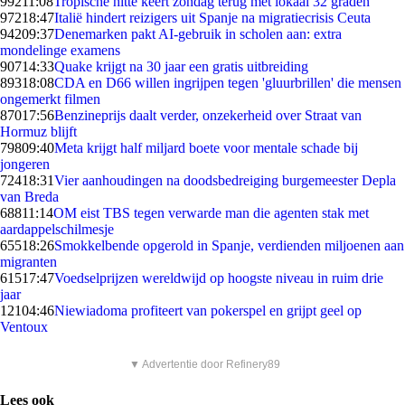
992
11:08
Tropische hitte keert zondag terug met lokaal 32 graden
972
18:47
Italië hindert reizigers uit Spanje na migratiecrisis Ceuta
942
09:37
Denemarken pakt AI-gebruik in scholen aan: extra
mondelinge examens
907
14:33
Quake krijgt na 30 jaar een gratis uitbreiding
893
18:08
CDA en D66 willen ingrijpen tegen 'gluurbrillen' die mensen
ongemerkt filmen
870
17:56
Benzineprijs daalt verder, onzekerheid over Straat van
Hormuz blijft
798
09:40
Meta krijgt half miljard boete voor mentale schade bij
jongeren
724
18:31
Vier aanhoudingen na doodsbedreiging burgemeester Depla
van Breda
688
11:14
OM eist TBS tegen verwarde man die agenten stak met
aardappelschilmesje
655
18:26
Smokkelbende opgerold in Spanje, verdienden miljoenen aan
migranten
615
17:47
Voedselprijzen wereldwijd op hoogste niveau in ruim drie
jaar
121
04:46
Niewiadoma profiteert van pokerspel en grijpt geel op
Ventoux
▼ Advertentie door Refinery89
Lees ook