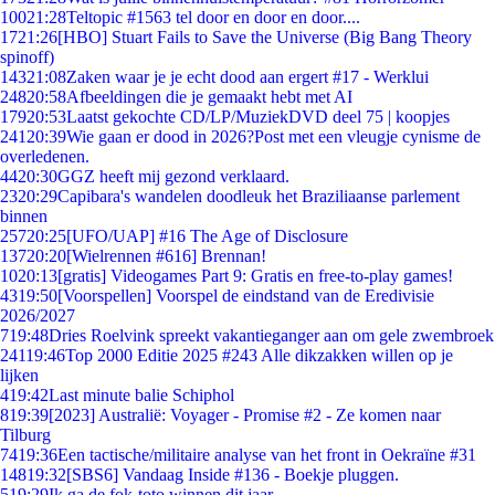
100
21:28
Teltopic #1563 tel door en door en door....
17
21:26
[HBO] Stuart Fails to Save the Universe (Big Bang Theory
spinoff)
143
21:08
Zaken waar je je echt dood aan ergert #17 - Werklui
248
20:58
Afbeeldingen die je gemaakt hebt met AI
179
20:53
Laatst gekochte CD/LP/MuziekDVD deel 75 | koopjes
241
20:39
Wie gaan er dood in 2026?Post met een vleugje cynisme de
overledenen.
44
20:30
GGZ heeft mij gezond verklaard.
23
20:29
Capibara's wandelen doodleuk het Braziliaanse parlement
binnen
257
20:25
[UFO/UAP] #16 The Age of Disclosure
137
20:20
[Wielrennen #616] Brennan!
10
20:13
[gratis] Videogames Part 9: Gratis en free-to-play games!
43
19:50
[Voorspellen] Voorspel de eindstand van de Eredivisie
2026/2027
7
19:48
Dries Roelvink spreekt vakantieganger aan om gele zwembroek
241
19:46
Top 2000 Editie 2025 #243 Alle dikzakken willen op je
lijken
4
19:42
Last minute balie Schiphol
8
19:39
[2023] Australië: Voyager - Promise #2 - Ze komen naar
Tilburg
74
19:36
Een tactische/militaire analyse van het front in Oekraïne #31
148
19:32
[SBS6] Vandaag Inside #136 - Boekje pluggen.
5
19:29
Ik ga de fok-toto winnen dit jaar