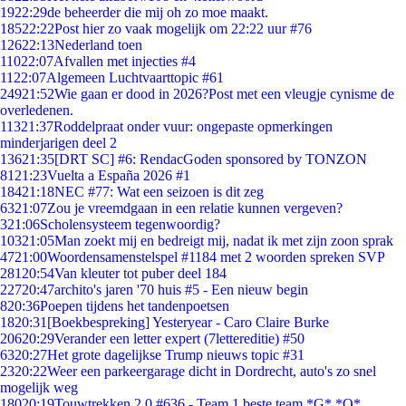
19
22:29
de beheerder die mij oh zo moe maakt.
185
22:22
Post hier zo vaak mogelijk om 22:22 uur #76
126
22:13
Nederland toen
110
22:07
Afvallen met injecties #4
11
22:07
Algemeen Luchtvaarttopic #61
249
21:52
Wie gaan er dood in 2026?Post met een vleugje cynisme de
overledenen.
113
21:37
Roddelpraat onder vuur: ongepaste opmerkingen
minderjarigen deel 2
136
21:35
[DRT SC] #6: RendacGoden sponsored by TONZON
81
21:23
Vuelta a España 2026 #1
184
21:18
NEC #77: Wat een seizoen is dit zeg
63
21:07
Zou je vreemdgaan in een relatie kunnen vergeven?
3
21:06
Scholensysteem tegenwoordig?
103
21:05
Man zoekt mij en bedreigt mij, nadat ik met zijn zoon sprak
47
21:00
Woordensamenstelspel #1184 met 2 woorden spreken SVP
281
20:54
Van kleuter tot puber deel 184
227
20:47
archito's jaren '70 huis #5 - Een nieuw begin
8
20:36
Poepen tijdens het tandenpoetsen
18
20:31
[Boekbespreking] Yesteryear - Caro Claire Burke
206
20:29
Verander een letter expert (7lettereditie) #50
63
20:27
Het grote dagelijkse Trump nieuws topic #31
23
20:22
Weer een parkeergarage dicht in Dordrecht, auto's zo snel
mogelijk weg
180
20:19
Touwtrekken 2.0 #636 - Team 1 beste team *G* *O*