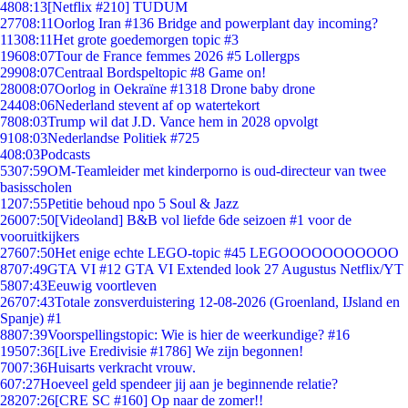
48
08:13
[Netflix #210] TUDUM
277
08:11
Oorlog Iran #136 Bridge and powerplant day incoming?
113
08:11
Het grote goedemorgen topic #3
196
08:07
Tour de France femmes 2026 #5 Lollergps
299
08:07
Centraal Bordspeltopic #8 Game on!
280
08:07
Oorlog in Oekraïne #1318 Drone baby drone
244
08:06
Nederland stevent af op watertekort
78
08:03
Trump wil dat J.D. Vance hem in 2028 opvolgt
91
08:03
Nederlandse Politiek #725
4
08:03
Podcasts
53
07:59
OM-Teamleider met kinderporno is oud-directeur van twee
basisscholen
12
07:55
Petitie behoud npo 5 Soul & Jazz
260
07:50
[Videoland] B&B vol liefde 6de seizoen #1 voor de
vooruitkijkers
276
07:50
Het enige echte LEGO-topic #45 LEGOOOOOOOOOOO
87
07:49
GTA VI #12 GTA VI Extended look 27 Augustus Netflix/YT
58
07:43
Eeuwig voortleven
267
07:43
Totale zonsverduistering 12-08-2026 (Groenland, IJsland en
Spanje) #1
88
07:39
Voorspellingstopic: Wie is hier de weerkundige? #16
195
07:36
[Live Eredivisie #1786] We zijn begonnen!
70
07:36
Huisarts verkracht vrouw.
6
07:27
Hoeveel geld spendeer jij aan je beginnende relatie?
282
07:26
[CRE SC #160] Op naar de zomer!!