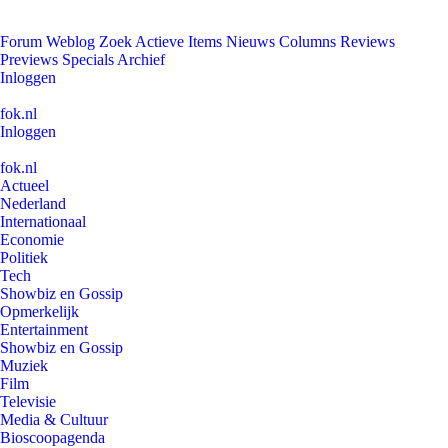
Forum
Weblog
Zoek
Actieve Items
Nieuws
Columns
Reviews
Previews
Specials
Archief
Inloggen
fok.nl
Inloggen
fok.nl
Actueel
Nederland
Internationaal
Economie
Politiek
Tech
Showbiz en Gossip
Opmerkelijk
Entertainment
Showbiz en Gossip
Muziek
Film
Televisie
Media & Cultuur
Bioscoopagenda