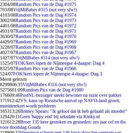
23
04/08
Random Pics van de Dag #1975
7
03/08
VrijMiBabes #315 (not very sfw!)
41
03/08
Random Pics van de Dag #1974
30
02/08
Random Pics van de Dag #1973
44
01/08
Random Pics van de Dag #1972
49
31/07
Random Pics van de Dag #1971
36
30/07
Random Pics van de Dag #1970
44
29/07
Random Pics van de Dag #1969
32
28/07
Random Pics van de Dag #1968
40
27/07
Random Pics van de Dag #1967
14
27/07
VrijMiBabes #314 (not very sfw!)
15
25/07
FOK!kers lopen de Nijmeegse 4-daagse: Dag 4
83
25/07
Random Pics van de Dag #1966
5
24/07
FOK!kers lopen de Nijmeegse 4-daagse: Dag 3
Meest gelezen
82998
06:35
VrijMiBabes #316 (not very sfw!)
52756
01:09
Random Pics van de Dag #1980
1766
09:46
PostNL-bezorger steekt bewoner na ruzie over pakket
1719
12:42
VS: kans op Russische aanval op NAVO-land groeit,
munitietekort wordt probleem
1653
13:26
Britney Spears: "Ik geloof dat ik heb gefaald als moeder"
1294
20:11
Geen 'happy end' bij seksdate via Kinky.nl
1216
12:28
Broer 135 keer gestoken en gesneden: zes jaar cel en tbs
voor doodslag Gouda
1189
09:32
Wegpiraat scheurt met 146 km/u door het centrum van