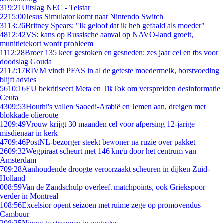
3
19:21
Uitslag NEC - Telstar
22
15:00
Jesus Simulator komt naar Nintendo Switch
31
13:26
Britney Spears: "Ik geloof dat ik heb gefaald als moeder"
48
12:42
VS: kans op Russische aanval op NAVO-land groeit,
munitietekort wordt probleem
11
12:28
Broer 135 keer gestoken en gesneden: zes jaar cel en tbs voor
doodslag Gouda
21
12:17
RIVM vindt PFAS in al de geteste moedermelk, borstvoeding
blijft advies
56
10:16
EU bekritiseert Meta en TikTok om verspreiden desinformatie
Ceuta
43
09:53
Houthi's vallen Saoedi-Arabië en Jemen aan, dreigen met
blokkade olieroute
12
09:49
Vrouw krijgt 30 maanden cel voor afpersing 12-jarige
misdienaar in kerk
47
09:46
PostNL-bezorger steekt bewoner na ruzie over pakket
26
09:32
Wegpiraat scheurt met 146 km/u door het centrum van
Amsterdam
7
09:28
Aanhoudende droogte veroorzaakt scheuren in dijken Zuid-
Holland
0
08:59
Van de Zandschulp overleeft matchpoints, ook Griekspoor
verder in Montreal
1
08:56
Excelsior opent seizoen met ruime zege op promovendus
Cambuur
2
08:35
Nieuw te streamen in augustus