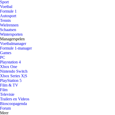
Sport
Voetbal
Formule 1
Autosport
Tennis
Wielrennen
Schaatsen
Wintersporten
Managerspelen
Voetbalmanager
Formule 1-manager
Games
PC
Playstation 4
Xbox One
Nintendo Switch
Xbox Series X|S
PlayStation 5
Film & TV
Film
Televisie
Trailers en Videos
Bioscoopagenda
Forum
Meer