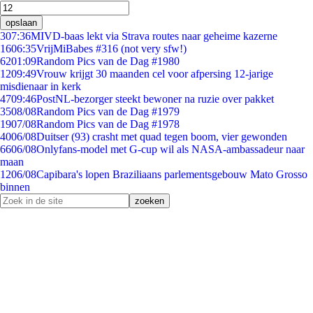
opslaan
3
07:36
MIVD-baas lekt via Strava routes naar geheime kazerne
16
06:35
VrijMiBabes #316 (not very sfw!)
62
01:09
Random Pics van de Dag #1980
12
09:49
Vrouw krijgt 30 maanden cel voor afpersing 12-jarige
misdienaar in kerk
47
09:46
PostNL-bezorger steekt bewoner na ruzie over pakket
35
08/08
Random Pics van de Dag #1979
19
07/08
Random Pics van de Dag #1978
40
06/08
Duitser (93) crasht met quad tegen boom, vier gewonden
66
06/08
Onlyfans-model met G-cup wil als NASA-ambassadeur naar
maan
12
06/08
Capibara's lopen Braziliaans parlementsgebouw Mato Grosso
binnen