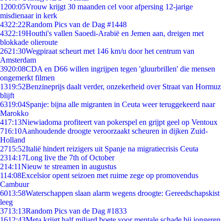
12
00:05
Vrouw krijgt 30 maanden cel voor afpersing 12-jarige
misdienaar in kerk
43
22:22
Random Pics van de Dag #1448
43
22:19
Houthi's vallen Saoedi-Arabië en Jemen aan, dreigen met
blokkade olieroute
26
21:30
Wegpiraat scheurt met 146 km/u door het centrum van
Amsterdam
39
20:08
CDA en D66 willen ingrijpen tegen 'gluurbrillen' die mensen
ongemerkt filmen
13
19:52
Benzineprijs daalt verder, onzekerheid over Straat van Hormuz
blijft
63
19:04
Spanje: bijna alle migranten in Ceuta weer teruggekeerd naar
Marokko
4
17:13
Niewiadoma profiteert van pokerspel en grijpt geel op Ventoux
7
16:10
Aanhoudende droogte veroorzaakt scheuren in dijken Zuid-
Holland
27
15:52
Italië hindert reizigers uit Spanje na migratiecrisis Ceuta
23
14:17
Long live the 7th of October
2
14:11
Nieuw te streamen in augustus
1
14:08
Excelsior opent seizoen met ruime zege op promovendus
Cambuur
60
13:58
Waterschappen slaan alarm wegens droogte: Gereedschapskist
leeg
37
13:13
Random Pics van de Dag #1833
16
12:43
Meta krijgt half miljard boete voor mentale schade bij jongeren