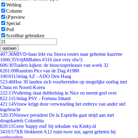
Weblog
Column
(P)review
Special
Poll
Scrollbar gebruiken
opslaan
4
07:36
MIVD-baas lekt via Strava routes naar geheime kazerne
16
06:35
VrijMiBabes #316 (not very sfw!)
6
06:30
Trailers kijken: de bioscoopreleases van week 32
62
01:09
Random Pics van de Dag #1980
1
00:01
Uitslag AZ - ADO Den Haag
5
23:46
Hoe 30 landen zich voorbereiden op mogelijke oorlog met
China en Noord-Korea
2
22:13
Vollering slaat dubbelslag in Nice en neemt geel over
8
22:11
Uitslag PSV - Fortuna Sittard
4
21:14
Vrouw krijgt door verwisseling het embryo van ander stel
ingebracht
5
20:35
Nieuwe president De la Espriella gaat strijd aan met
drugskartels Colombia
8
20:11
Geen 'happy end' bij seksdate via Kinky.nl
34
19:57
XR blokkeert A12 ruim twee uur, agent gebeten bij
aanhouding