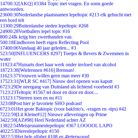
147
00:32
[AKQ] #3384 Topic met vragen. En soms goede
antwoorden.
236
00:30
Nederlandse plaatsnamen lepeltopic #213 elk gehucht met
een bord telt
133
00:29
Buitenlandse steden lepeltopic #268
249
00:28
Voetballers lepel topic #16
8
00:24
Ik krijg hier zweethanden van.
5
00:18
Eindhoven heeft eigen Reflecting Pool
174
00:06
Vandaag 40 jaar geleden... #3
5
23:50
[INFLUENCERS #297] Toetjes & Bevers & Zwemmen in
water
119
23:47
Huisarts doet haar werk onder invloed van alcohol
187
23:38
[Wielrennen #616] Brennan!
116
23:37
Vrouwen willen geen man meer #30
175
23:31
[WLR SC #417] Nieuw deel openen was kaputt
67
23:29
De neergang van Duitsland als lichtend voorbeeld #3
71
23:23
Teltopic #1567 tel door en door en door....
153
23:17
Sterren toen en nu #11
3
23:08
Post hier je favoriete SHO podcast!
67
23:01
Het grote Baktopic (voor bakfoto's, -vragen en -tips) #42
72
22:59
[Lil Kleine#12] Nieuwe afleveringen op Prime
34
22:59
[AZ#98] Heel Nederland achter AZ
138
22:54
Meisjesnamenlepeltopic #367 LOOOOL LAPO
40
22:53
Dierenlepeltopic #150
38
22:53
Het hele alfabet #108 en 4letterwoord