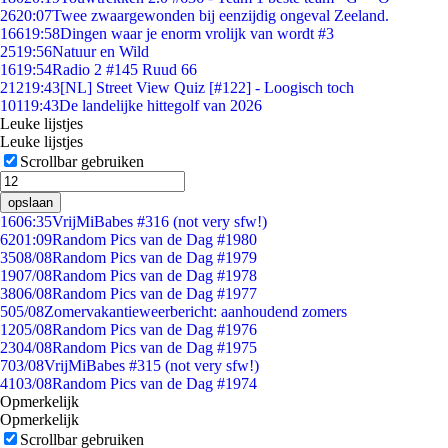
26
20:07
Twee zwaargewonden bij eenzijdig ongeval Zeeland.
166
19:58
Dingen waar je enorm vrolijk van wordt #3
25
19:56
Natuur en Wild
16
19:54
Radio 2 #145 Ruud 66
212
19:43
[NL] Street View Quiz [#122] - Loogisch toch
101
19:43
De landelijke hittegolf van 2026
Leuke lijstjes
Leuke lijstjes
Scrollbar gebruiken
opslaan
16
06:35
VrijMiBabes #316 (not very sfw!)
62
01:09
Random Pics van de Dag #1980
35
08/08
Random Pics van de Dag #1979
19
07/08
Random Pics van de Dag #1978
38
06/08
Random Pics van de Dag #1977
5
05/08
Zomervakantieweerbericht: aanhoudend zomers
12
05/08
Random Pics van de Dag #1976
23
04/08
Random Pics van de Dag #1975
7
03/08
VrijMiBabes #315 (not very sfw!)
41
03/08
Random Pics van de Dag #1974
Opmerkelijk
Opmerkelijk
Scrollbar gebruiken