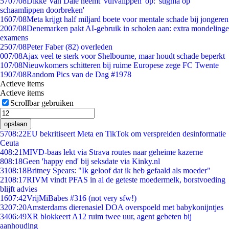
57
07/08
Dikke Van Dale neemt 'vulvalippen' op: 'stigma op
schaamlippen doorbreken'
16
07/08
Meta krijgt half miljard boete voor mentale schade bij jongeren
20
07/08
Denemarken pakt AI-gebruik in scholen aan: extra mondelinge
examens
25
07/08
Peter Faber (82) overleden
0
07/08
Ajax veel te sterk voor Shelbourne, maar houdt schade beperkt
1
07/08
Nieuwkomers schitteren bij ruime Europese zege FC Twente
19
07/08
Random Pics van de Dag #1978
Actieve items
Actieve items
Scrollbar gebruiken
opslaan
57
08:22
EU bekritiseert Meta en TikTok om verspreiden desinformatie
Ceuta
4
08:21
MIVD-baas lekt via Strava routes naar geheime kazerne
8
08:18
Geen 'happy end' bij seksdate via Kinky.nl
31
08:18
Britney Spears: "Ik geloof dat ik heb gefaald als moeder"
21
08:17
RIVM vindt PFAS in al de geteste moedermelk, borstvoeding
blijft advies
16
07:42
VrijMiBabes #316 (not very sfw!)
32
07:20
Amsterdams dierenasiel DOA overspoeld met babykonijntjes
34
06:49
XR blokkeert A12 ruim twee uur, agent gebeten bij
aanhouding