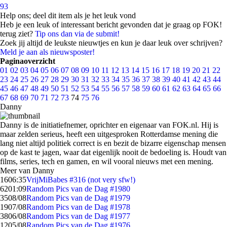
93
Help ons; deel dit item als je het leuk vond
Heb je een leuk of interessant bericht gevonden dat je graag op FOK!
terug ziet?
Tip ons dan via de submit!
Zoek jij altijd de leukste nieuwtjes en kun je daar leuk over schrijven?
Meld je aan als nieuwsposter!
Paginaoverzicht
01
02
03
04
05
06
07
08
09
10
11
12
13
14
15
16
17
18
19
20
21
22
23
24
25
26
27
28
29
30
31
32
33
34
35
36
37
38
39
40
41
42
43
44
45
46
47
48
49
50
51
52
53
54
55
56
57
58
59
60
61
62
63
64
65
66
67
68
69
70
71
72
73
74
75
76
Danny
Danny is de initiatiefnemer, oprichter en eigenaar van FOK.nl. Hij is
maar zelden serieus, heeft een uitgesproken Rotterdamse mening die
lang niet altijd politiek correct is en bezit de bizarre eigenschap mensen
op de kast te jagen, waar dat eigenlijk nooit de bedoeling is. Houdt van
films, series, tech en gamen, en wil vooral nieuws met een mening.
Meer van Danny
16
06:35
VrijMiBabes #316 (not very sfw!)
62
01:09
Random Pics van de Dag #1980
35
08/08
Random Pics van de Dag #1979
19
07/08
Random Pics van de Dag #1978
38
06/08
Random Pics van de Dag #1977
12
05/08
Random Pics van de Dag #1976