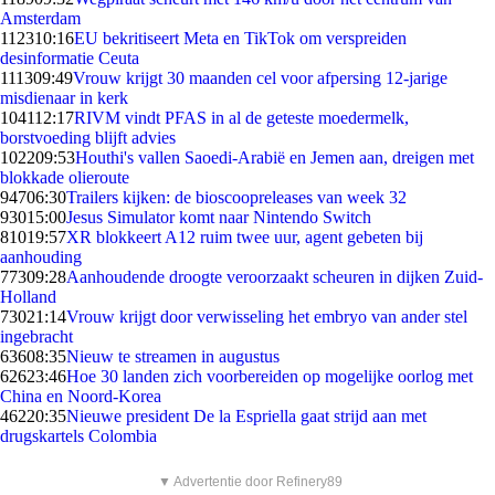
Amsterdam
1123
10:16
EU bekritiseert Meta en TikTok om verspreiden
desinformatie Ceuta
1113
09:49
Vrouw krijgt 30 maanden cel voor afpersing 12-jarige
misdienaar in kerk
1041
12:17
RIVM vindt PFAS in al de geteste moedermelk,
borstvoeding blijft advies
1022
09:53
Houthi's vallen Saoedi-Arabië en Jemen aan, dreigen met
blokkade olieroute
947
06:30
Trailers kijken: de bioscoopreleases van week 32
930
15:00
Jesus Simulator komt naar Nintendo Switch
810
19:57
XR blokkeert A12 ruim twee uur, agent gebeten bij
aanhouding
773
09:28
Aanhoudende droogte veroorzaakt scheuren in dijken Zuid-
Holland
730
21:14
Vrouw krijgt door verwisseling het embryo van ander stel
ingebracht
636
08:35
Nieuw te streamen in augustus
626
23:46
Hoe 30 landen zich voorbereiden op mogelijke oorlog met
China en Noord-Korea
462
20:35
Nieuwe president De la Espriella gaat strijd aan met
drugskartels Colombia
▼ Advertentie door Refinery89