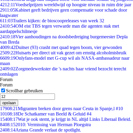
42
12:11
Voedselprijzen wereldwijd op hoogste niveau in ruim drie jaar
29
11:05
Kabinet geeft bedrijven geen compensatie voor schade door
laagwater
6
11:03
Trailers kijken: de bioscoopreleases van week 32
24
10:54
OM eist TBS tegen verwarde man die agenten stak met
aardappelschilmesje
24
10:18
Vier aanhoudingen na doodsbedreiging burgemeester Depla
van Breda
40
09:42
Duitser (93) crasht met quad tegen boom, vier gewonden
25
09:22
Huisarts per direct uit vak gezet om ernstig alcoholmisbruik
66
09:19
Onlyfans-model met G-cup wil als NASA-ambassadeur naar
maan
24
09:02
Zorgmedewerkster die 's nachts haar vriend bezocht terecht
ontslagen
Forum
Forum
Scrollbar gebruiken
opslaan
179
08:21
Migranten breken door grens naar Ceuta in Spanje,l #10
101
08:18
De Schatkamer van Beeld & Geluid #4
154
08:17
Wat je ook stemt, je krijgt in NL altijd Links Liberaal Beleid.
84
08:15
2010: Vermissing van Herman Ploegstra
24
08:14
Ariana Grande verlaat de spotlight.