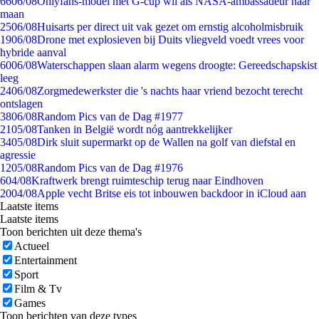
66
06/08
Onlyfans-model met G-cup wil als NASA-ambassadeur naar
maan
25
06/08
Huisarts per direct uit vak gezet om ernstig alcoholmisbruik
19
06/08
Drone met explosieven bij Duits vliegveld voedt vrees voor
hybride aanval
60
06/08
Waterschappen slaan alarm wegens droogte: Gereedschapskist
leeg
24
06/08
Zorgmedewerkster die 's nachts haar vriend bezocht terecht
ontslagen
38
06/08
Random Pics van de Dag #1977
21
05/08
Tanken in België wordt nóg aantrekkelijker
34
05/08
Dirk sluit supermarkt op de Wallen na golf van diefstal en
agressie
12
05/08
Random Pics van de Dag #1976
6
04/08
Kraftwerk brengt ruimteschip terug naar Eindhoven
20
04/08
Apple vecht Britse eis tot inbouwen backdoor in iCloud aan
Laatste items
Laatste items
Toon berichten uit deze thema's
Actueel
Entertainment
Sport
Film & Tv
Games
Toon berichten van deze types