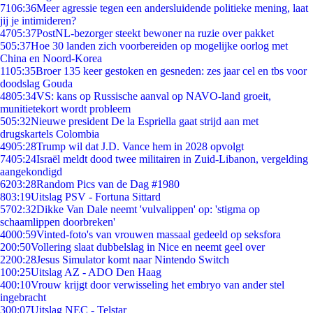
71
06:36
Meer agressie tegen een andersluidende politieke mening, laat
jij je intimideren?
47
05:37
PostNL-bezorger steekt bewoner na ruzie over pakket
5
05:37
Hoe 30 landen zich voorbereiden op mogelijke oorlog met
China en Noord-Korea
11
05:35
Broer 135 keer gestoken en gesneden: zes jaar cel en tbs voor
doodslag Gouda
48
05:34
VS: kans op Russische aanval op NAVO-land groeit,
munitietekort wordt probleem
5
05:32
Nieuwe president De la Espriella gaat strijd aan met
drugskartels Colombia
49
05:28
Trump wil dat J.D. Vance hem in 2028 opvolgt
74
05:24
Israël meldt dood twee militairen in Zuid-Libanon, vergelding
aangekondigd
62
03:28
Random Pics van de Dag #1980
8
03:19
Uitslag PSV - Fortuna Sittard
57
02:32
Dikke Van Dale neemt 'vulvalippen' op: 'stigma op
schaamlippen doorbreken'
40
00:59
Vinted-foto's van vrouwen massaal gedeeld op seksfora
2
00:50
Vollering slaat dubbelslag in Nice en neemt geel over
22
00:28
Jesus Simulator komt naar Nintendo Switch
1
00:25
Uitslag AZ - ADO Den Haag
4
00:10
Vrouw krijgt door verwisseling het embryo van ander stel
ingebracht
3
00:07
Uitslag NEC - Telstar