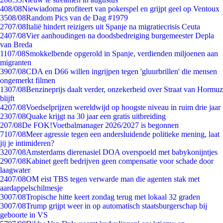
4
08/08
Niewiadoma profiteert van pokerspel en grijpt geel op Ventoux
35
08/08
Random Pics van de Dag #1979
27
07/08
Italië hindert reizigers uit Spanje na migratiecrisis Ceuta
24
07/08
Vier aanhoudingen na doodsbedreiging burgemeester Depla
van Breda
11
07/08
Smokkelbende opgerold in Spanje, verdienden miljoenen aan
migranten
39
07/08
CDA en D66 willen ingrijpen tegen 'gluurbrillen' die mensen
ongemerkt filmen
13
07/08
Benzineprijs daalt verder, onzekerheid over Straat van Hormuz
blijft
42
07/08
Voedselprijzen wereldwijd op hoogste niveau in ruim drie jaar
23
07/08
Quake krijgt na 30 jaar een gratis uitbreiding
2
07/08
De FOK!Voetbalmanager 2026/2027 is begonnen
71
07/08
Meer agressie tegen een andersluidende politieke mening, laat
jij je intimideren?
32
07/08
Amsterdams dierenasiel DOA overspoeld met babykonijntjes
29
07/08
Kabinet geeft bedrijven geen compensatie voor schade door
laagwater
24
07/08
OM eist TBS tegen verwarde man die agenten stak met
aardappelschilmesje
30
07/08
Tropische hitte keert zondag terug met lokaal 32 graden
30
07/08
Trump grijpt weer in op automatisch staatsburgerschap bij
geboorte in VS