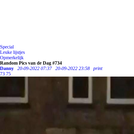
Special
Leuke lijstjes
Opmerkelijk
Random Pics van de Dag #734
Danny
20-09-2022 07:37
20-09-2022 23:58
print
73
75