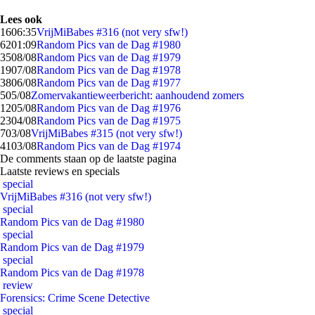
Lees ook
16
06:35
VrijMiBabes #316 (not very sfw!)
62
01:09
Random Pics van de Dag #1980
35
08/08
Random Pics van de Dag #1979
19
07/08
Random Pics van de Dag #1978
38
06/08
Random Pics van de Dag #1977
5
05/08
Zomervakantieweerbericht: aanhoudend zomers
12
05/08
Random Pics van de Dag #1976
23
04/08
Random Pics van de Dag #1975
7
03/08
VrijMiBabes #315 (not very sfw!)
41
03/08
Random Pics van de Dag #1974
De comments staan op de laatste pagina
Laatste reviews en specials
special
VrijMiBabes #316 (not very sfw!)
special
Random Pics van de Dag #1980
special
Random Pics van de Dag #1979
special
Random Pics van de Dag #1978
review
Forensics: Crime Scene Detective
special