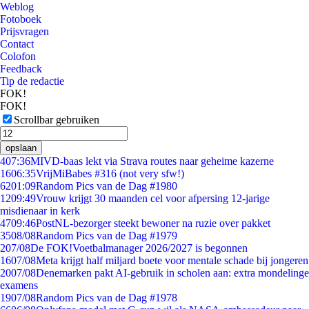
Weblog
Fotoboek
Prijsvragen
Contact
Colofon
Feedback
Tip de redactie
FOK!
FOK!
Scrollbar gebruiken
opslaan
4
07:36
MIVD-baas lekt via Strava routes naar geheime kazerne
16
06:35
VrijMiBabes #316 (not very sfw!)
62
01:09
Random Pics van de Dag #1980
12
09:49
Vrouw krijgt 30 maanden cel voor afpersing 12-jarige
misdienaar in kerk
47
09:46
PostNL-bezorger steekt bewoner na ruzie over pakket
35
08/08
Random Pics van de Dag #1979
2
07/08
De FOK!Voetbalmanager 2026/2027 is begonnen
16
07/08
Meta krijgt half miljard boete voor mentale schade bij jongeren
20
07/08
Denemarken pakt AI-gebruik in scholen aan: extra mondelinge
examens
19
07/08
Random Pics van de Dag #1978