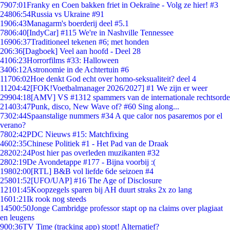
79
07:01
Franky en Coen bakken friet in Oekraïne - Volg ze hier! #3
248
06:54
Russia vs Ukraine #91
19
06:43
Managarm's boerderij deel #5.1
78
06:40
[IndyCar] #115 We're in Nashville Tennessee
169
06:37
Traditioneel tekenen #6; met honden
2
06:36
[Dagboek] Veel aan hoofd - Deel 28
41
06:23
Horrorfilms #33: Halloween
34
06:12
Astronomie in de Achtertuin #6
117
06:02
Hoe denkt God echt over homo-seksualiteit? deel 4
112
04:42
[FOK!Voetbalmanager 2026/2027] #1 We zijn er weer
299
04:18
[AMV] VS #1312 spammers van de internationale rechtsorde
214
03:47
Punk, disco, New Wave of? #60 Sing along...
73
02:44
Spaanstalige nummers #34 A que calor nos pasaremos por el
verano?
78
02:42
PDC Nieuws #15: Matchfixing
46
02:35
Chinese Politiek #1 - Het Pad van de Draak
282
02:24
Post hier pas overleden muzikanten #32
28
02:19
De Avondetappe #177 - Bijna voorbij :(
198
02:00
[RTL] B&B vol liefde 6de seizoen #4
258
01:52
[UFO/UAP] #16 The Age of Disclosure
121
01:45
Koopzegels sparen bij AH duurt straks 2x zo lang
16
01:21
Ik rook nog steeds
145
00:50
Jonge Cambridge professor stapt op na claims over plagiaat
en leugens
9
00:36
TV Time (tracking app) stopt! Alternatief?