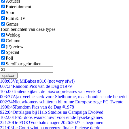
Actueel
Entertainment
Sport
Film & Tv
Games
Toon berichten van deze types
Weblog
Column
(P)review
Special
Poll
Scrollbar gebruiken
opslaan
1
08:03
VrijMiBabes #316 (not very sfw!)
6
07:34
Random Pics van de Dag #1979
1
05:00
Trailers kijken: de bioscoopreleases van week 32
0
03:37
Ajax veel te sterk voor Shelbourne, maar houdt schade beperkt
0
02:34
Nieuwkomers schitteren bij ruime Europese zege FC Twente
19
00:45
Random Pics van de Dag #1978
9
22:04
Ontslagen bij Halo Studios na Campaign Evolved
10
22:01
PS5-doos waarschuwt voor einde fysieke games
2
21:30
De FOK!Voetbalmanager 2026/2027 is begonnen
2
21:03
Le Court wint na nerveuze finale, Pieterse derde