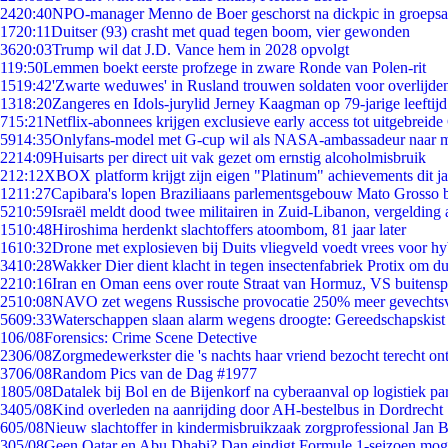
24
20:40
NPO-manager Menno de Boer geschorst na dickpic in groeps
17
20:11
Duitser (93) crasht met quad tegen boom, vier gewonden
36
20:03
Trump wil dat J.D. Vance hem in 2028 opvolgt
1
19:50
Lemmen boekt eerste profzege in zware Ronde van Polen-rit
15
19:42
'Zwarte weduwes' in Rusland trouwen soldaten voor overlijden
13
18:20
Zangeres en Idols-jurylid Jerney Kaagman op 79-jarige leeftij
7
15:21
Netflix-abonnees krijgen exclusieve early access tot uitgebreide
59
14:35
Onlyfans-model met G-cup wil als NASA-ambassadeur naar 
22
14:09
Huisarts per direct uit vak gezet om ernstig alcoholmisbruik
2
12:12
XBOX platform krijgt zijn eigen "Platinum" achievements dit ja
12
11:27
Capibara's lopen Braziliaans parlementsgebouw Mato Grosso 
52
10:59
Israël meldt dood twee militairen in Zuid-Libanon, vergeldin
15
10:48
Hiroshima herdenkt slachtoffers atoombom, 81 jaar later
16
10:32
Drone met explosieven bij Duits vliegveld voedt vrees voor hy
34
10:28
Wakker Dier dient klacht in tegen insectenfabriek Protix om 
22
10:16
Iran en Oman eens over route Straat van Hormuz, VS buitensp
25
10:08
NAVO zet wegens Russische provocatie 250% meer gevechtsvl
56
09:33
Waterschappen slaan alarm wegens droogte: Gereedschapskist
1
06/08
Forensics: Crime Scene Detective
23
06/08
Zorgmedewerkster die 's nachts haar vriend bezocht terecht on
37
06/08
Random Pics van de Dag #1977
18
05/08
Datalek bij Bol en de Bijenkorf na cyberaanval op logistiek pa
34
05/08
Kind overleden na aanrijding door AH-bestelbus in Dordrecht
6
05/08
Nieuw slachtoffer in kindermisbruikzaak zorgprofessional Jan B
3
05/08
Geen Qatar en Abu Dhabi? Dan eindigt Formule 1-seizoen moge