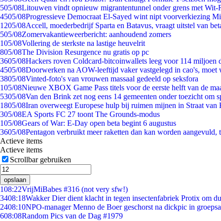
5
05/08
Litouwen vindt opnieuw migrantentunnel onder grens met Wit-
45
05/08
Progressieve Democraat El-Sayed wint nipt voorverkiezing M
12
05/08
Accell, moederbedrijf Sparta en Batavus, vraagt uitstel van bet
5
05/08
Zomervakantieweerbericht: aanhoudend zomers
1
05/08
Vollering de sterkste na lastige heuvelrit
8
05/08
The Division Resurgence nu gratis op pc
36
05/08
Hackers roven Coldcard-bitcoinwallets leeg voor 114 miljoen d
45
05/08
Doorwerken na AOW-leeftijd vaker vastgelegd in cao's, moet
38
05/08
Vinted-foto's van vrouwen massaal gedeeld op seksfora
1
05/08
Nieuwe XBOX Game Pass titels voor de eerste helft van de ma
53
05/08
Van den Brink zet nog eens 14 gemeenten onder toezicht om s
18
05/08
Iran overweegt Europese hulp bij ruimen mijnen in Straat va
3
05/08
EA Sports FC 27 toont The Grounds-modus
1
05/08
Gears of War: E-Day open beta begint 6 augustus
36
05/08
Pentagon verbruikt meer raketten dan kan worden aangevuld, t
Actieve items
Actieve items
Scrollbar gebruiken
opslaan
1
08:22
VrijMiBabes #316 (not very sfw!)
34
08:18
Wakker Dier dient klacht in tegen insectenfabriek Protix om 
24
08:10
NPO-manager Menno de Boer geschorst na dickpic in groeps
6
08:08
Random Pics van de Dag #1979