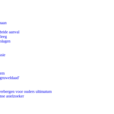
maan
bride aanval
 leeg
tslagen
ssie
eem
'gruweldaad'
 verbergen voor ouders ultimatum
nse asielzoeker