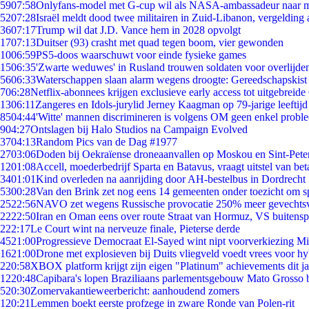
59
07:58
Onlyfans-model met G-cup wil als NASA-ambassadeur naar 
52
07:28
Israël meldt dood twee militairen in Zuid-Libanon, vergeldin
36
07:17
Trump wil dat J.D. Vance hem in 2028 opvolgt
17
07:13
Duitser (93) crasht met quad tegen boom, vier gewonden
10
06:59
PS5-doos waarschuwt voor einde fysieke games
15
06:35
'Zwarte weduwes' in Rusland trouwen soldaten voor overlijden
56
06:33
Waterschappen slaan alarm wegens droogte: Gereedschapskist
7
06:28
Netflix-abonnees krijgen exclusieve early access tot uitgebreide
13
06:11
Zangeres en Idols-jurylid Jerney Kaagman op 79-jarige leeftijd
85
04:44
'Witte' mannen discrimineren is volgens OM geen enkel probl
9
04:27
Ontslagen bij Halo Studios na Campaign Evolved
37
04:13
Random Pics van de Dag #1977
27
03:06
Doden bij Oekraïense droneaanvallen op Moskou en Sint-Pete
12
01:08
Accell, moederbedrijf Sparta en Batavus, vraagt uitstel van bet
34
01:01
Kind overleden na aanrijding door AH-bestelbus in Dordrecht
53
00:28
Van den Brink zet nog eens 14 gemeenten onder toezicht om s
25
22:56
NAVO zet wegens Russische provocatie 250% meer gevechtsvl
22
22:50
Iran en Oman eens over route Straat van Hormuz, VS buitensp
2
22:17
Le Court wint na nerveuze finale, Pieterse derde
45
21:00
Progressieve Democraat El-Sayed wint nipt voorverkiezing M
16
21:00
Drone met explosieven bij Duits vliegveld voedt vrees voor hy
2
20:58
XBOX platform krijgt zijn eigen "Platinum" achievements dit ja
12
20:48
Capibara's lopen Braziliaans parlementsgebouw Mato Grosso 
5
20:30
Zomervakantieweerbericht: aanhoudend zomers
1
20:21
Lemmen boekt eerste profzege in zware Ronde van Polen-rit