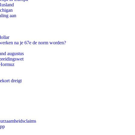
Rusland
ichigan
aling aan
ollar
 werken na je 67e de norm worden?
and augustus
preidingswet
n Hormuz
ekort dreigt
duurzaamheidsclaims
app