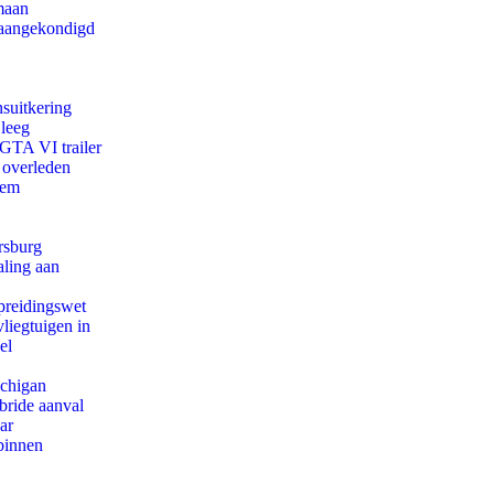
maan
g aangekondigd
suitkering
 leeg
 GTA VI trailer
 overleden
eem
rsburg
aling aan
preidingswet
iegtuigen in
el
ichigan
bride aanval
ar
binnen