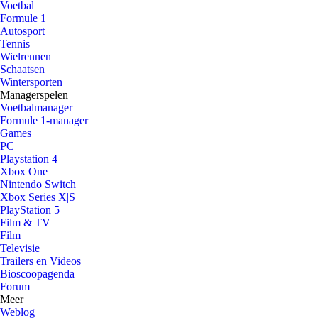
Voetbal
Formule 1
Autosport
Tennis
Wielrennen
Schaatsen
Wintersporten
Managerspelen
Voetbalmanager
Formule 1-manager
Games
PC
Playstation 4
Xbox One
Nintendo Switch
Xbox Series X|S
PlayStation 5
Film & TV
Film
Televisie
Trailers en Videos
Bioscoopagenda
Forum
Meer
Weblog