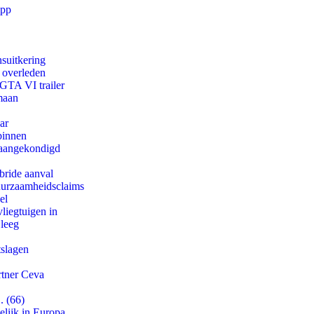
app
suitkering
d overleden
 GTA VI trailer
maan
ar
binnen
g aangekondigd
bride aanval
duurzaamheidsclaims
el
iegtuigen in
 leeg
tslagen
rtner Ceva
. (66)
lijk in Europa