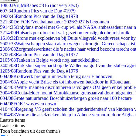
1
08:03
VrijMiBabes #316 (not very sfw!)
6
07:34
Random Pics van de Dag #1979
19
00:45
Random Pics van de Dag #1978
2
21:30
De FOK!Voetbalmanager 2026/2027 is begonnen
59
14:35
Onlyfans-model met G-cup wil als NASA-ambassadeur naar 
22
14:09
Huisarts per direct uit vak gezet om ernstig alcoholmisbruik
16
10:32
Drone met explosieven bij Duits vliegveld voedt vrees voor hy
56
09:33
Waterschappen slaan alarm wegens droogte: Gereedschapskist
23
06/08
Zorgmedewerkster die 's nachts haar vriend bezocht terecht on
37
06/08
Random Pics van de Dag #1977
21
05/08
Tanken in België wordt nóg aantrekkelijker
34
05/08
Dirk sluit supermarkt op de Wallen na golf van diefstal en agre
12
05/08
Random Pics van de Dag #1976
6
04/08
Kraftwerk brengt ruimteschip terug naar Eindhoven
20
04/08
Apple vecht Britse eis tot inbouwen backdoor in iCloud aan
85
04/08
'Witte' mannen discrimineren is volgens OM geen enkel probl
30
04/08
Ceuta-leider noemt Marokkaanse grensaanval door migranten 
6
04/08
Grote natuurbrand Boschhuizerbergen groeit naar 100 hectare
6
04/08
FOK! was even down
41
04/08
Regering VS geeft scholen die 'genderidentiteit' van kinderen
59
04/08
Vrouw die asielzoekers hielp in Athene vermoord door Afghaa
Laatste items
Laatste items
Toon berichten uit deze thema's