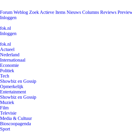
Forum
Weblog
Zoek
Actieve Items
Nieuws
Columns
Reviews
Previe
Inloggen
fok.nl
Inloggen
fok.nl
Actueel
Nederland
Internationaal
Economie
Politiek
Tech
Showbiz en Gossip
Opmerkelijk
Entertainment
Showbiz en Gossip
Muziek
Film
Televisie
Media & Cultuur
Bioscoopagenda
Sport