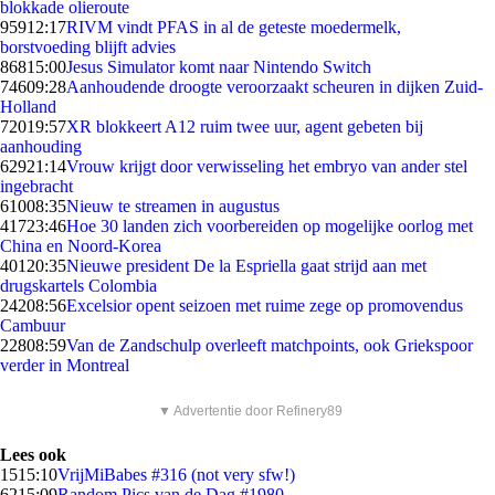
blokkade olieroute
959
12:17
RIVM vindt PFAS in al de geteste moedermelk,
borstvoeding blijft advies
868
15:00
Jesus Simulator komt naar Nintendo Switch
746
09:28
Aanhoudende droogte veroorzaakt scheuren in dijken Zuid-
Holland
720
19:57
XR blokkeert A12 ruim twee uur, agent gebeten bij
aanhouding
629
21:14
Vrouw krijgt door verwisseling het embryo van ander stel
ingebracht
610
08:35
Nieuw te streamen in augustus
417
23:46
Hoe 30 landen zich voorbereiden op mogelijke oorlog met
China en Noord-Korea
401
20:35
Nieuwe president De la Espriella gaat strijd aan met
drugskartels Colombia
242
08:56
Excelsior opent seizoen met ruime zege op promovendus
Cambuur
228
08:59
Van de Zandschulp overleeft matchpoints, ook Griekspoor
verder in Montreal
▼ Advertentie door Refinery89
Lees ook
15
15:10
VrijMiBabes #316 (not very sfw!)
62
15:09
Random Pics van de Dag #1980