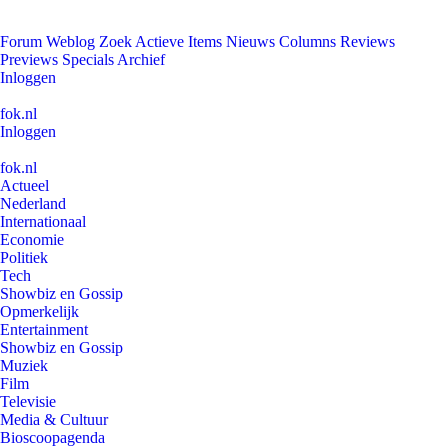
Forum
Weblog
Zoek
Actieve Items
Nieuws
Columns
Reviews
Previews
Specials
Archief
Inloggen
fok.nl
Inloggen
fok.nl
Actueel
Nederland
Internationaal
Economie
Politiek
Tech
Showbiz en Gossip
Opmerkelijk
Entertainment
Showbiz en Gossip
Muziek
Film
Televisie
Media & Cultuur
Bioscoopagenda