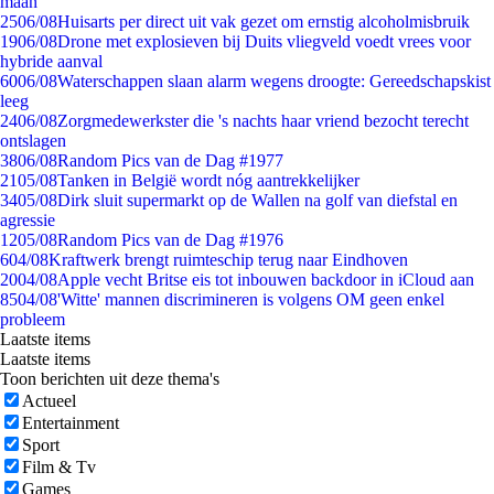
maan
25
06/08
Huisarts per direct uit vak gezet om ernstig alcoholmisbruik
19
06/08
Drone met explosieven bij Duits vliegveld voedt vrees voor
hybride aanval
60
06/08
Waterschappen slaan alarm wegens droogte: Gereedschapskist
leeg
24
06/08
Zorgmedewerkster die 's nachts haar vriend bezocht terecht
ontslagen
38
06/08
Random Pics van de Dag #1977
21
05/08
Tanken in België wordt nóg aantrekkelijker
34
05/08
Dirk sluit supermarkt op de Wallen na golf van diefstal en
agressie
12
05/08
Random Pics van de Dag #1976
6
04/08
Kraftwerk brengt ruimteschip terug naar Eindhoven
20
04/08
Apple vecht Britse eis tot inbouwen backdoor in iCloud aan
85
04/08
'Witte' mannen discrimineren is volgens OM geen enkel
probleem
Laatste items
Laatste items
Toon berichten uit deze thema's
Actueel
Entertainment
Sport
Film & Tv
Games