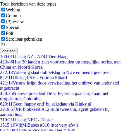
Toon berichten van deze types
Weblog
Column
(P)review
Special
Poll
Scrollbar gebruiken
opslaan
1
00:01
Uitslag AZ - ADO Den Haag
4
23:46
Hoe 30 landen zich voorbereiden op mogelijke oorlog met
China en Noord-Korea
2
22:13
Vollering slaat dubbelslag in Nice en neemt geel over
8
22:11
Uitslag PSV - Fortuna Sittard
4
21:14
Vrouw krijgt door verwisseling het embryo van ander stel
ingebracht
4
20:35
Nieuwe president De la Espriella gaat strijd aan met
drugskartels Colombia
6
20:11
Geen 'happy end' bij seksdate via Kinky.nl
32
19:57
XR blokkeert A12 ruim twee uur, agent gebeten bij
aanhouding
3
19:21
Uitslag NEC - Telstar
15
15:10
VrijMiBabes #316 (not very sfw!)
62
15:09
Random Pics van de Dag #1980