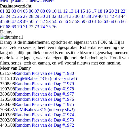
Meld je aan als nieuwsposter!
Paginaoverzicht
01
02
03
04
05
06
07
08
09
10
11
12
13
14
15
16
17
18
19
20
21
22
23
24
25
26
27
28
29
30
31
32
33
34
35
36
37
38
39
40
41
42
43
44
45
46
47
48
49
50
51
52
53
54
55
56
57
58
59
60
61
62
63
64
65
66
67
68
69
70
71
72
73
74
75
76
Danny
Danny is de initiatiefnemer, oprichter en eigenaar van FOK.nl. Hij is
maar zelden serieus, heeft een uitgesproken Rotterdamse mening die
lang niet altijd politiek correct is en bezit de bizarre eigenschap mensen
op de kast te jagen, waar dat eigenlijk nooit de bedoeling is. Houdt van
films, series, tech en gamen, en wil vooral nieuws met een mening.
Meer van Danny
62
15:09
Random Pics van de Dag #1980
15
15:10
VrijMiBabes #316 (not very sfw!)
35
08/08
Random Pics van de Dag #1979
19
07/08
Random Pics van de Dag #1978
38
06/08
Random Pics van de Dag #1977
12
05/08
Random Pics van de Dag #1976
23
04/08
Random Pics van de Dag #1975
7
03/08
VrijMiBabes #315 (not very sfw!)
41
03/08
Random Pics van de Dag #1974
30
02/08
Random Pics van de Dag #1973
44
01/08
Random Pics van de Dag #1972