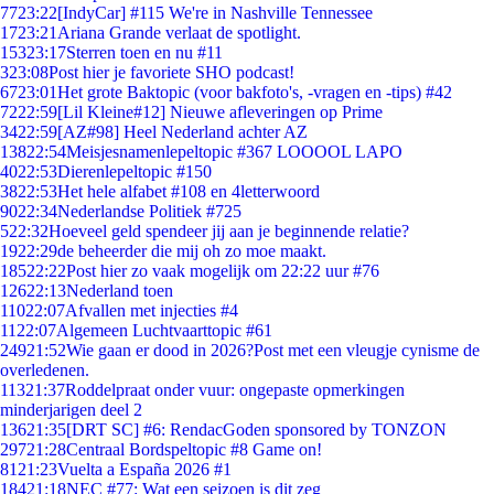
77
23:22
[IndyCar] #115 We're in Nashville Tennessee
17
23:21
Ariana Grande verlaat de spotlight.
153
23:17
Sterren toen en nu #11
3
23:08
Post hier je favoriete SHO podcast!
67
23:01
Het grote Baktopic (voor bakfoto's, -vragen en -tips) #42
72
22:59
[Lil Kleine#12] Nieuwe afleveringen op Prime
34
22:59
[AZ#98] Heel Nederland achter AZ
138
22:54
Meisjesnamenlepeltopic #367 LOOOOL LAPO
40
22:53
Dierenlepeltopic #150
38
22:53
Het hele alfabet #108 en 4letterwoord
90
22:34
Nederlandse Politiek #725
5
22:32
Hoeveel geld spendeer jij aan je beginnende relatie?
19
22:29
de beheerder die mij oh zo moe maakt.
185
22:22
Post hier zo vaak mogelijk om 22:22 uur #76
126
22:13
Nederland toen
110
22:07
Afvallen met injecties #4
11
22:07
Algemeen Luchtvaarttopic #61
249
21:52
Wie gaan er dood in 2026?Post met een vleugje cynisme de
overledenen.
113
21:37
Roddelpraat onder vuur: ongepaste opmerkingen
minderjarigen deel 2
136
21:35
[DRT SC] #6: RendacGoden sponsored by TONZON
297
21:28
Centraal Bordspeltopic #8 Game on!
81
21:23
Vuelta a España 2026 #1
184
21:18
NEC #77: Wat een seizoen is dit zeg