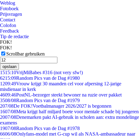
Weblog
Fotoboek
Prijsvragen
Contact
Colofon
Feedback
Tip de redactie
FOK!
FOK!
Scrollbar gebruiken
opslaan
15
15:10
VrijMiBabes #316 (not very sfw!)
62
15:09
Random Pics van de Dag #1980
12
09:49
Vrouw krijgt 30 maanden cel voor afpersing 12-jarige
misdienaar in kerk
46
09:46
PostNL-bezorger steekt bewoner na ruzie over pakket
35
08/08
Random Pics van de Dag #1979
2
07/08
De FOK!Voetbalmanager 2026/2027 is begonnen
16
07/08
Meta krijgt half miljard boete voor mentale schade bij jongeren
20
07/08
Denemarken pakt AI-gebruik in scholen aan: extra mondelinge
examens
19
07/08
Random Pics van de Dag #1978
66
06/08
Onlyfans-model met G-cup wil als NASA-ambassadeur naar