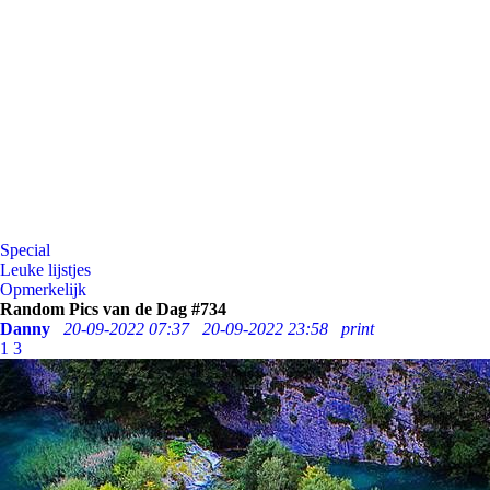
Special
Leuke lijstjes
Opmerkelijk
Random Pics van de Dag #734
Danny
20-09-2022 07:37
20-09-2022 23:58
print
1
3