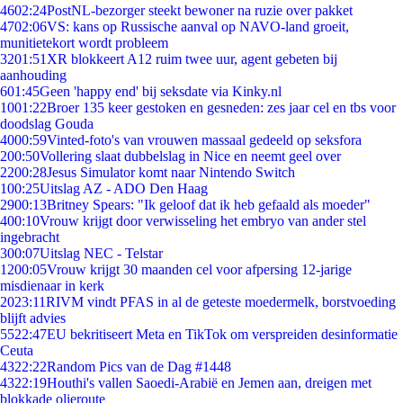
46
02:24
PostNL-bezorger steekt bewoner na ruzie over pakket
47
02:06
VS: kans op Russische aanval op NAVO-land groeit,
munitietekort wordt probleem
32
01:51
XR blokkeert A12 ruim twee uur, agent gebeten bij
aanhouding
6
01:45
Geen 'happy end' bij seksdate via Kinky.nl
10
01:22
Broer 135 keer gestoken en gesneden: zes jaar cel en tbs voor
doodslag Gouda
40
00:59
Vinted-foto's van vrouwen massaal gedeeld op seksfora
2
00:50
Vollering slaat dubbelslag in Nice en neemt geel over
22
00:28
Jesus Simulator komt naar Nintendo Switch
1
00:25
Uitslag AZ - ADO Den Haag
29
00:13
Britney Spears: "Ik geloof dat ik heb gefaald als moeder"
4
00:10
Vrouw krijgt door verwisseling het embryo van ander stel
ingebracht
3
00:07
Uitslag NEC - Telstar
12
00:05
Vrouw krijgt 30 maanden cel voor afpersing 12-jarige
misdienaar in kerk
20
23:11
RIVM vindt PFAS in al de geteste moedermelk, borstvoeding
blijft advies
55
22:47
EU bekritiseert Meta en TikTok om verspreiden desinformatie
Ceuta
43
22:22
Random Pics van de Dag #1448
43
22:19
Houthi's vallen Saoedi-Arabië en Jemen aan, dreigen met
blokkade olieroute