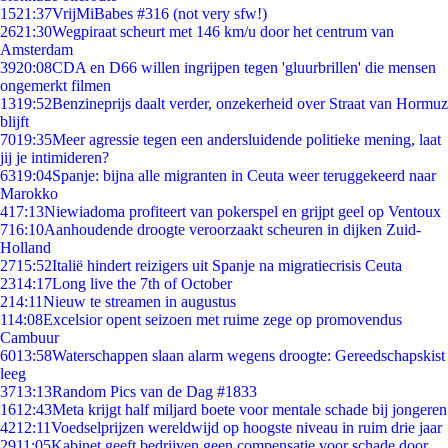
15
21:37
VrijMiBabes #316 (not very sfw!)
26
21:30
Wegpiraat scheurt met 146 km/u door het centrum van
Amsterdam
39
20:08
CDA en D66 willen ingrijpen tegen 'gluurbrillen' die mensen
ongemerkt filmen
13
19:52
Benzineprijs daalt verder, onzekerheid over Straat van Hormuz
blijft
70
19:35
Meer agressie tegen een andersluidende politieke mening, laat
jij je intimideren?
63
19:04
Spanje: bijna alle migranten in Ceuta weer teruggekeerd naar
Marokko
4
17:13
Niewiadoma profiteert van pokerspel en grijpt geel op Ventoux
7
16:10
Aanhoudende droogte veroorzaakt scheuren in dijken Zuid-
Holland
27
15:52
Italië hindert reizigers uit Spanje na migratiecrisis Ceuta
23
14:17
Long live the 7th of October
2
14:11
Nieuw te streamen in augustus
1
14:08
Excelsior opent seizoen met ruime zege op promovendus
Cambuur
60
13:58
Waterschappen slaan alarm wegens droogte: Gereedschapskist
leeg
37
13:13
Random Pics van de Dag #1833
16
12:43
Meta krijgt half miljard boete voor mentale schade bij jongeren
42
12:11
Voedselprijzen wereldwijd op hoogste niveau in ruim drie jaar
29
11:05
Kabinet geeft bedrijven geen compensatie voor schade door