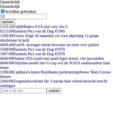
Opmerkelijk
Opmerkelijk
Scrollbar gebruiken
opslaan
15
15:10
VrijMiBabes #316 (not very sfw!)
62
15:09
Random Pics van de Dag #1980
12
09:49
Vrouw krijgt 30 maanden cel voor afpersing 12-jarige
misdienaar in kerk
46
09:46
PostNL-bezorger steekt bewoner na ruzie over pakket
35
08/08
Random Pics van de Dag #1979
19
07/08
Random Pics van de Dag #1978
40
06/08
Duitser (93) crasht met quad tegen boom, vier gewonden
66
06/08
Onlyfans-model met G-cup wil als NASA-ambassadeur naar
maan
12
06/08
Capibara's lopen Braziliaans parlementsgebouw Mato Grosso
binnen
24
06/08
Zorgmedewerkster die 's nachts haar vriend bezocht terecht
ontslagen