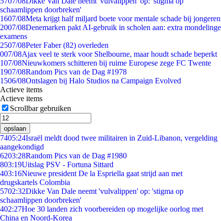
57
07/08
Dikke Van Dale neemt 'vulvalippen' op: 'stigma op
schaamlippen doorbreken'
16
07/08
Meta krijgt half miljard boete voor mentale schade bij jongeren
20
07/08
Denemarken pakt AI-gebruik in scholen aan: extra mondelinge
examens
25
07/08
Peter Faber (82) overleden
0
07/08
Ajax veel te sterk voor Shelbourne, maar houdt schade beperkt
1
07/08
Nieuwkomers schitteren bij ruime Europese zege FC Twente
19
07/08
Random Pics van de Dag #1978
15
06/08
Ontslagen bij Halo Studios na Campaign Evolved
Actieve items
Actieve items
Scrollbar gebruiken
opslaan
74
05:24
Israël meldt dood twee militairen in Zuid-Libanon, vergelding
aangekondigd
62
03:28
Random Pics van de Dag #1980
8
03:19
Uitslag PSV - Fortuna Sittard
4
03:16
Nieuwe president De la Espriella gaat strijd aan met
drugskartels Colombia
57
02:32
Dikke Van Dale neemt 'vulvalippen' op: 'stigma op
schaamlippen doorbreken'
4
02:27
Hoe 30 landen zich voorbereiden op mogelijke oorlog met
China en Noord-Korea