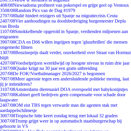
4
08/08
Niewiadoma profiteert van pokerspel en grijpt geel op Ventoux
35
08/08
Random Pics van de Dag #1979
27
07/08
Italië hindert reizigers uit Spanje na migratiecrisis Ceuta
24
07/08
Vier aanhoudingen na doodsbedreiging burgemeester Depla
van Breda
11
07/08
Smokkelbende opgerold in Spanje, verdienden miljoenen aan
migranten
39
07/08
CDA en D66 willen ingrijpen tegen 'gluurbrillen' die mensen
ongemerkt filmen
13
07/08
Benzineprijs daalt verder, onzekerheid over Straat van Hormuz
blijft
42
07/08
Voedselprijzen wereldwijd op hoogste niveau in ruim drie jaar
23
07/08
Quake krijgt na 30 jaar een gratis uitbreiding
2
07/08
De FOK!Voetbalmanager 2026/2027 is begonnen
70
07/08
Meer agressie tegen een andersluidende politieke mening, laat
jij je intimideren?
31
07/08
Amsterdams dierenasiel DOA overspoeld met babykonijntjes
29
07/08
Kabinet geeft bedrijven geen compensatie voor schade door
laagwater
24
07/08
OM eist TBS tegen verwarde man die agenten stak met
aardappelschilmesje
30
07/08
Tropische hitte keert zondag terug met lokaal 32 graden
30
07/08
Trump grijpt weer in op automatisch staatsburgerschap bij
geboorte in VS