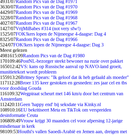
49
31/07
Random Pics van de Dag #1971
36
30/07
Random Pics van de Dag #1970
44
29/07
Random Pics van de Dag #1969
32
28/07
Random Pics van de Dag #1968
40
27/07
Random Pics van de Dag #1967
14
27/07
VrijMiBabes #314 (not very sfw!)
15
25/07
FOK!kers lopen de Nijmeegse 4-daagse: Dag 4
83
25/07
Random Pics van de Dag #1966
5
24/07
FOK!kers lopen de Nijmeegse 4-daagse: Dag 3
Meest gelezen
49816
15:09
Random Pics van de Dag #1980
1701
09:46
PostNL-bezorger steekt bewoner na ruzie over pakket
1650
12:42
VS: kans op Russische aanval op NAVO-land groeit,
munitietekort wordt probleem
1559
13:26
Britney Spears: "Ik geloof dat ik heb gefaald als moeder"
1171
12:28
Broer 135 keer gestoken en gesneden: zes jaar cel en tbs
voor doodslag Gouda
1161
09:32
Wegpiraat scheurt met 146 km/u door het centrum van
Amsterdam
1124
20:11
Geen 'happy end' bij seksdate via Kinky.nl
1089
10:16
EU bekritiseert Meta en TikTok om verspreiden
desinformatie Ceuta
1068
09:49
Vrouw krijgt 30 maanden cel voor afpersing 12-jarige
misdienaar in kerk
981
09:53
Houthi's vallen Saoedi-Arabië en Jemen aan, dreigen met