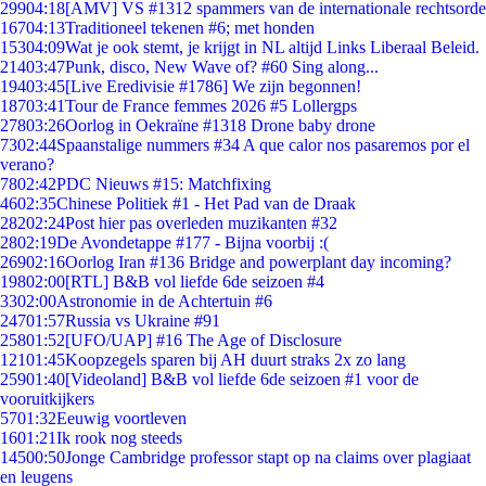
299
04:18
[AMV] VS #1312 spammers van de internationale rechtsorde
167
04:13
Traditioneel tekenen #6; met honden
153
04:09
Wat je ook stemt, je krijgt in NL altijd Links Liberaal Beleid.
214
03:47
Punk, disco, New Wave of? #60 Sing along...
194
03:45
[Live Eredivisie #1786] We zijn begonnen!
187
03:41
Tour de France femmes 2026 #5 Lollergps
278
03:26
Oorlog in Oekraïne #1318 Drone baby drone
73
02:44
Spaanstalige nummers #34 A que calor nos pasaremos por el
verano?
78
02:42
PDC Nieuws #15: Matchfixing
46
02:35
Chinese Politiek #1 - Het Pad van de Draak
282
02:24
Post hier pas overleden muzikanten #32
28
02:19
De Avondetappe #177 - Bijna voorbij :(
269
02:16
Oorlog Iran #136 Bridge and powerplant day incoming?
198
02:00
[RTL] B&B vol liefde 6de seizoen #4
33
02:00
Astronomie in de Achtertuin #6
247
01:57
Russia vs Ukraine #91
258
01:52
[UFO/UAP] #16 The Age of Disclosure
121
01:45
Koopzegels sparen bij AH duurt straks 2x zo lang
259
01:40
[Videoland] B&B vol liefde 6de seizoen #1 voor de
vooruitkijkers
57
01:32
Eeuwig voortleven
16
01:21
Ik rook nog steeds
145
00:50
Jonge Cambridge professor stapt op na claims over plagiaat
en leugens