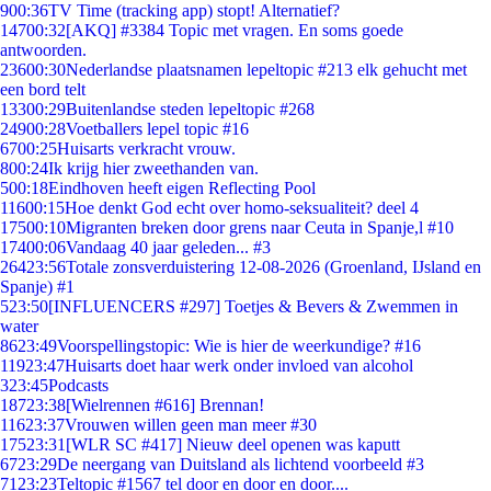
9
00:36
TV Time (tracking app) stopt! Alternatief?
147
00:32
[AKQ] #3384 Topic met vragen. En soms goede
antwoorden.
236
00:30
Nederlandse plaatsnamen lepeltopic #213 elk gehucht met
een bord telt
133
00:29
Buitenlandse steden lepeltopic #268
249
00:28
Voetballers lepel topic #16
67
00:25
Huisarts verkracht vrouw.
8
00:24
Ik krijg hier zweethanden van.
5
00:18
Eindhoven heeft eigen Reflecting Pool
116
00:15
Hoe denkt God echt over homo-seksualiteit? deel 4
175
00:10
Migranten breken door grens naar Ceuta in Spanje,l #10
174
00:06
Vandaag 40 jaar geleden... #3
264
23:56
Totale zonsverduistering 12-08-2026 (Groenland, IJsland en
Spanje) #1
5
23:50
[INFLUENCERS #297] Toetjes & Bevers & Zwemmen in
water
86
23:49
Voorspellingstopic: Wie is hier de weerkundige? #16
119
23:47
Huisarts doet haar werk onder invloed van alcohol
3
23:45
Podcasts
187
23:38
[Wielrennen #616] Brennan!
116
23:37
Vrouwen willen geen man meer #30
175
23:31
[WLR SC #417] Nieuw deel openen was kaputt
67
23:29
De neergang van Duitsland als lichtend voorbeeld #3
71
23:23
Teltopic #1567 tel door en door en door....