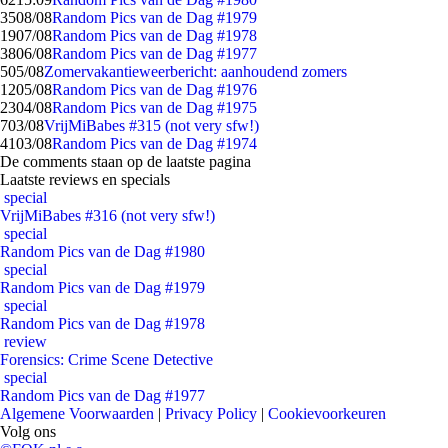
35
08/08
Random Pics van de Dag #1979
19
07/08
Random Pics van de Dag #1978
38
06/08
Random Pics van de Dag #1977
5
05/08
Zomervakantieweerbericht: aanhoudend zomers
12
05/08
Random Pics van de Dag #1976
23
04/08
Random Pics van de Dag #1975
7
03/08
VrijMiBabes #315 (not very sfw!)
41
03/08
Random Pics van de Dag #1974
De comments staan op de laatste pagina
Laatste reviews en specials
special
VrijMiBabes #316 (not very sfw!)
special
Random Pics van de Dag #1980
special
Random Pics van de Dag #1979
special
Random Pics van de Dag #1978
review
Forensics: Crime Scene Detective
special
Random Pics van de Dag #1977
Algemene Voorwaarden
|
Privacy Policy
|
Cookievoorkeuren
Volg ons