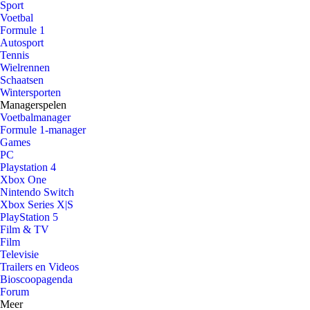
Sport
Voetbal
Formule 1
Autosport
Tennis
Wielrennen
Schaatsen
Wintersporten
Managerspelen
Voetbalmanager
Formule 1-manager
Games
PC
Playstation 4
Xbox One
Nintendo Switch
Xbox Series X|S
PlayStation 5
Film & TV
Film
Televisie
Trailers en Videos
Bioscoopagenda
Forum
Meer