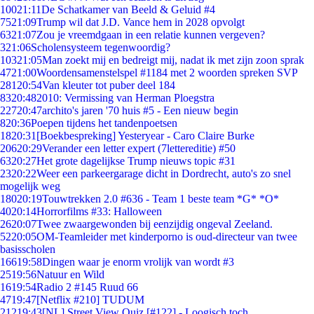
100
21:11
De Schatkamer van Beeld & Geluid #4
75
21:09
Trump wil dat J.D. Vance hem in 2028 opvolgt
63
21:07
Zou je vreemdgaan in een relatie kunnen vergeven?
3
21:06
Scholensysteem tegenwoordig?
103
21:05
Man zoekt mij en bedreigt mij, nadat ik met zijn zoon sprak
47
21:00
Woordensamenstelspel #1184 met 2 woorden spreken SVP
281
20:54
Van kleuter tot puber deel 184
83
20:48
2010: Vermissing van Herman Ploegstra
227
20:47
archito's jaren '70 huis #5 - Een nieuw begin
8
20:36
Poepen tijdens het tandenpoetsen
18
20:31
[Boekbespreking] Yesteryear - Caro Claire Burke
206
20:29
Verander een letter expert (7lettereditie) #50
63
20:27
Het grote dagelijkse Trump nieuws topic #31
23
20:22
Weer een parkeergarage dicht in Dordrecht, auto's zo snel
mogelijk weg
180
20:19
Touwtrekken 2.0 #636 - Team 1 beste team *G* *O*
40
20:14
Horrorfilms #33: Halloween
26
20:07
Twee zwaargewonden bij eenzijdig ongeval Zeeland.
52
20:05
OM-Teamleider met kinderporno is oud-directeur van twee
basisscholen
166
19:58
Dingen waar je enorm vrolijk van wordt #3
25
19:56
Natuur en Wild
16
19:54
Radio 2 #145 Ruud 66
47
19:47
[Netflix #210] TUDUM
212
19:43
[NL] Street View Quiz [#122] - Loogisch toch