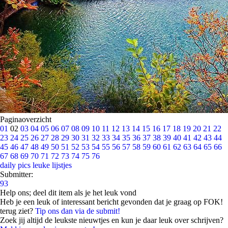
Paginaoverzicht
01
02
03
04
05
06
07
08
09
10
11
12
13
14
15
16
17
18
19
20
21
22
23
24
25
26
27
28
29
30
31
32
33
34
35
36
37
38
39
40
41
42
43
44
45
46
47
48
49
50
51
52
53
54
55
56
57
58
59
60
61
62
63
64
65
66
67
68
69
70
71
72
73
74
75
76
daily pics
leuke lijstjes
Submitter:
93
Help ons; deel dit item als je het leuk vond
Heb je een leuk of interessant bericht gevonden dat je graag op FOK!
terug ziet?
Tip ons dan via de submit!
Zoek jij altijd de leukste nieuwtjes en kun je daar leuk over schrijven?