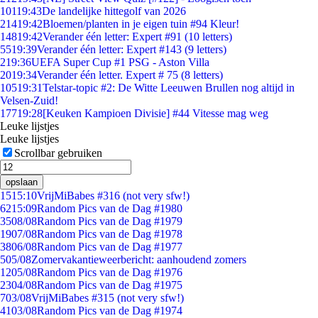
101
19:43
De landelijke hittegolf van 2026
214
19:42
Bloemen/planten in je eigen tuin #94 Kleur!
148
19:42
Verander één letter: Expert #91 (10 letters)
55
19:39
Verander één letter: Expert #143 (9 letters)
2
19:36
UEFA Super Cup #1 PSG - Aston Villa
20
19:34
Verander één letter. Expert # 75 (8 letters)
105
19:31
Telstar-topic #2: De Witte Leeuwen Brullen nog altijd in
Velsen-Zuid!
177
19:28
[Keuken Kampioen Divisie] #44 Vitesse mag weg
Leuke lijstjes
Leuke lijstjes
Scrollbar gebruiken
opslaan
15
15:10
VrijMiBabes #316 (not very sfw!)
62
15:09
Random Pics van de Dag #1980
35
08/08
Random Pics van de Dag #1979
19
07/08
Random Pics van de Dag #1978
38
06/08
Random Pics van de Dag #1977
5
05/08
Zomervakantieweerbericht: aanhoudend zomers
12
05/08
Random Pics van de Dag #1976
23
04/08
Random Pics van de Dag #1975
7
03/08
VrijMiBabes #315 (not very sfw!)
41
03/08
Random Pics van de Dag #1974