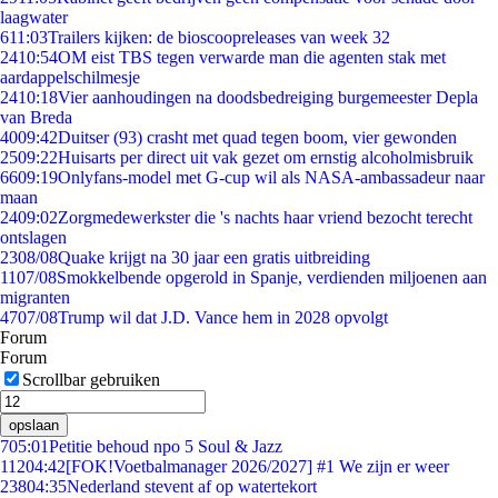
laagwater
6
11:03
Trailers kijken: de bioscoopreleases van week 32
24
10:54
OM eist TBS tegen verwarde man die agenten stak met
aardappelschilmesje
24
10:18
Vier aanhoudingen na doodsbedreiging burgemeester Depla
van Breda
40
09:42
Duitser (93) crasht met quad tegen boom, vier gewonden
25
09:22
Huisarts per direct uit vak gezet om ernstig alcoholmisbruik
66
09:19
Onlyfans-model met G-cup wil als NASA-ambassadeur naar
maan
24
09:02
Zorgmedewerkster die 's nachts haar vriend bezocht terecht
ontslagen
23
08/08
Quake krijgt na 30 jaar een gratis uitbreiding
11
07/08
Smokkelbende opgerold in Spanje, verdienden miljoenen aan
migranten
47
07/08
Trump wil dat J.D. Vance hem in 2028 opvolgt
Forum
Forum
Scrollbar gebruiken
opslaan
7
05:01
Petitie behoud npo 5 Soul & Jazz
112
04:42
[FOK!Voetbalmanager 2026/2027] #1 We zijn er weer
238
04:35
Nederland stevent af op watertekort