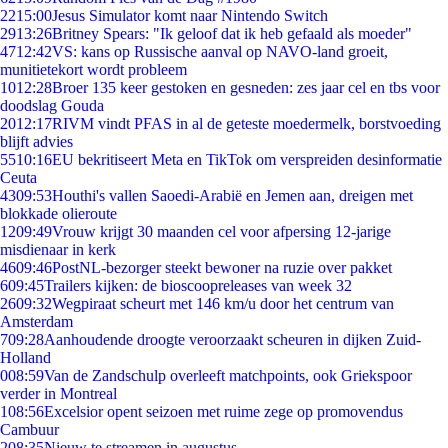
22
15:00
Jesus Simulator komt naar Nintendo Switch
29
13:26
Britney Spears: "Ik geloof dat ik heb gefaald als moeder"
47
12:42
VS: kans op Russische aanval op NAVO-land groeit,
munitietekort wordt probleem
10
12:28
Broer 135 keer gestoken en gesneden: zes jaar cel en tbs voor
doodslag Gouda
20
12:17
RIVM vindt PFAS in al de geteste moedermelk, borstvoeding
blijft advies
55
10:16
EU bekritiseert Meta en TikTok om verspreiden desinformatie
Ceuta
43
09:53
Houthi's vallen Saoedi-Arabië en Jemen aan, dreigen met
blokkade olieroute
12
09:49
Vrouw krijgt 30 maanden cel voor afpersing 12-jarige
misdienaar in kerk
46
09:46
PostNL-bezorger steekt bewoner na ruzie over pakket
6
09:45
Trailers kijken: de bioscoopreleases van week 32
26
09:32
Wegpiraat scheurt met 146 km/u door het centrum van
Amsterdam
7
09:28
Aanhoudende droogte veroorzaakt scheuren in dijken Zuid-
Holland
0
08:59
Van de Zandschulp overleeft matchpoints, ook Griekspoor
verder in Montreal
1
08:56
Excelsior opent seizoen met ruime zege op promovendus
Cambuur
2
08:35
Nieuw te streamen in augustus