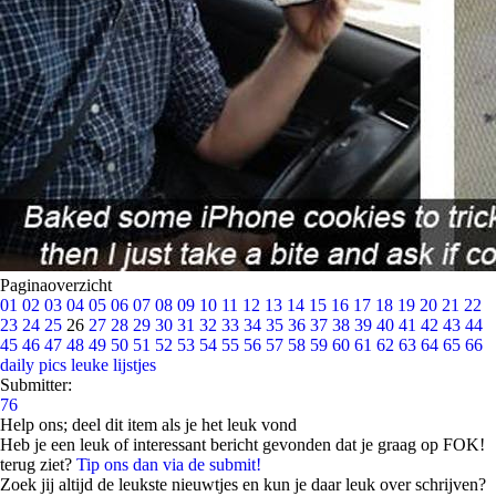
Paginaoverzicht
01
02
03
04
05
06
07
08
09
10
11
12
13
14
15
16
17
18
19
20
21
22
23
24
25
26
27
28
29
30
31
32
33
34
35
36
37
38
39
40
41
42
43
44
45
46
47
48
49
50
51
52
53
54
55
56
57
58
59
60
61
62
63
64
65
66
daily pics
leuke lijstjes
Submitter:
76
Help ons; deel dit item als je het leuk vond
Heb je een leuk of interessant bericht gevonden dat je graag op FOK!
terug ziet?
Tip ons dan via de submit!
Zoek jij altijd de leukste nieuwtjes en kun je daar leuk over schrijven?