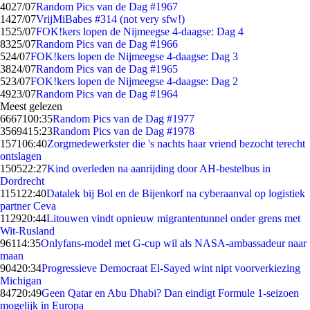
40
27/07
Random Pics van de Dag #1967
14
27/07
VrijMiBabes #314 (not very sfw!)
15
25/07
FOK!kers lopen de Nijmeegse 4-daagse: Dag 4
83
25/07
Random Pics van de Dag #1966
5
24/07
FOK!kers lopen de Nijmeegse 4-daagse: Dag 3
38
24/07
Random Pics van de Dag #1965
5
23/07
FOK!kers lopen de Nijmeegse 4-daagse: Dag 2
49
23/07
Random Pics van de Dag #1964
Meest gelezen
66671
00:35
Random Pics van de Dag #1977
35694
15:23
Random Pics van de Dag #1978
1571
06:40
Zorgmedewerkster die 's nachts haar vriend bezocht terecht
ontslagen
1505
22:27
Kind overleden na aanrijding door AH-bestelbus in
Dordrecht
1151
22:40
Datalek bij Bol en de Bijenkorf na cyberaanval op logistiek
partner Ceva
1129
20:44
Litouwen vindt opnieuw migrantentunnel onder grens met
Wit-Rusland
961
14:35
Onlyfans-model met G-cup wil als NASA-ambassadeur naar
maan
904
20:34
Progressieve Democraat El-Sayed wint nipt voorverkiezing
Michigan
847
20:49
Geen Qatar en Abu Dhabi? Dan eindigt Formule 1-seizoen
mogelijk in Europa