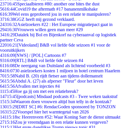
237
16:45
Speciaalbieren #80: another one bites the dust
56
16:44
Covid19 the aftermath #17 bananenmilkshake
6
16:39
Wel eens geprobeerd jou in een relatie te manipuleren?
37
16:38
GGZ heeft mij gezond verklaard.
243
16:32
Asielzoekers #22 : Het Europese migratiepact gaat in
294
16:30
Vrouwen willen geen man meer #29
34
16:29
Datalek bij Bol en Bijenkorf na cyberaanval op logistiek
partner Ceva
220
16:21
[Videoland] B&B vol liefde 6de seizoen #1 voor de
vooruitkijkers
43
16:09
[NWS] / [POL] Cartoons #7
93
16:09
[RTL] B&B vol liefde 6de seizoen #4
61
16:08
De neergang van Duitsland als lichtend voorbeeld #3
84
16:07
30 asielzoekers kosten 1 miljoen in hotel centrum Haarlem
70
15:58
Nabil B. (20) rijdt fietser aan tijdens dollemansrit
56
15:56
Abdul A. (27) als afperser "Fleur" door het leven
64
15:56
Afvallen met injecties #4
11
15:45
Hoe ga jij om met een relatiebreuk?
147
15:45
[podcasts] Misdaad podcasts #3 - Twee weken taakstraf
15
15:34
Waarom doen vrouwen altijd hun telly in de kontzak?
130
15:29
[DRT SC] #6: RendacGoden sponsored by TONZON
163
15:22
Voorspel hier het warmtegetal van 2026
141
15:18
sc Heerenveen #52: Waar Koning Sarr de dienst uitmaakt
27
15:16
Zou je vreemdgaan in een relatie kunnen vergeven?
21
15:13
Het grote dagelijkse Trump nieuws topic #31