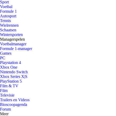
Sport
Voetbal
Formule 1
Autosport
Tennis
Wielrennen
Schaatsen
Wintersporten
Managerspelen
Voetbalmanager
Formule 1-manager
Games
PC
Playstation 4
Xbox One
Nintendo Switch
Xbox Series X|S
PlayStation 5
Film & TV
Film
Televisie
Trailers en Videos
Bioscoopagenda
Forum
Meer