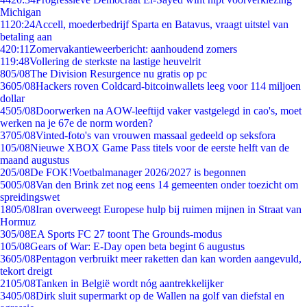
Michigan
11
20:24
Accell, moederbedrijf Sparta en Batavus, vraagt uitstel van
betaling aan
4
20:11
Zomervakantieweerbericht: aanhoudend zomers
1
19:48
Vollering de sterkste na lastige heuvelrit
8
05/08
The Division Resurgence nu gratis op pc
36
05/08
Hackers roven Coldcard-bitcoinwallets leeg voor 114 miljoen
dollar
45
05/08
Doorwerken na AOW-leeftijd vaker vastgelegd in cao's, moet
werken na je 67e de norm worden?
37
05/08
Vinted-foto's van vrouwen massaal gedeeld op seksfora
1
05/08
Nieuwe XBOX Game Pass titels voor de eerste helft van de
maand augustus
2
05/08
De FOK!Voetbalmanager 2026/2027 is begonnen
50
05/08
Van den Brink zet nog eens 14 gemeenten onder toezicht om
spreidingswet
18
05/08
Iran overweegt Europese hulp bij ruimen mijnen in Straat van
Hormuz
3
05/08
EA Sports FC 27 toont The Grounds-modus
1
05/08
Gears of War: E-Day open beta begint 6 augustus
36
05/08
Pentagon verbruikt meer raketten dan kan worden aangevuld,
tekort dreigt
21
05/08
Tanken in België wordt nóg aantrekkelijker
34
05/08
Dirk sluit supermarkt op de Wallen na golf van diefstal en