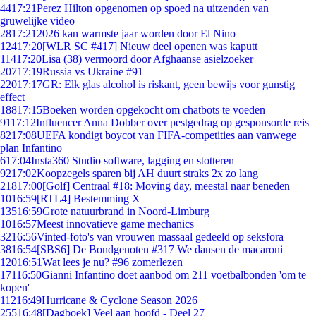
44
17:21
Perez Hilton opgenomen op spoed na uitzenden van
gruwelijke video
28
17:21
2026 kan warmste jaar worden door El Nino
124
17:20
[WLR SC #417] Nieuw deel openen was kaputt
114
17:20
Lisa (38) vermoord door Afghaanse asielzoeker
207
17:19
Russia vs Ukraine #91
220
17:17
GR: Elk glas alcohol is riskant, geen bewijs voor gunstig
effect
188
17:15
Boeken worden opgekocht om chatbots te voeden
91
17:12
Influencer Anna Dobber over pestgedrag op gesponsorde reis
82
17:08
UEFA kondigt boycot van FIFA-competities aan vanwege
plan Infantino
6
17:04
Insta360 Studio software, lagging en stotteren
92
17:02
Koopzegels sparen bij AH duurt straks 2x zo lang
218
17:00
[Golf] Centraal #18: Moving day, meestal naar beneden
10
16:59
[RTL4] Bestemming X
135
16:59
Grote natuurbrand in Noord-Limburg
10
16:57
Meest innovatieve game mechanics
32
16:56
Vinted-foto's van vrouwen massaal gedeeld op seksfora
38
16:54
[SBS6] De Bondgenoten #317 We dansen de macaroni
120
16:51
Wat lees je nu? #96 zomerlezen
171
16:50
Gianni Infantino doet aanbod om 211 voetbalbonden 'om te
kopen'
112
16:49
Hurricane & Cyclone Season 2026
255
16:48
[Dagboek] Veel aan hoofd - Deel 27