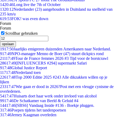
14
20:46
Long live the 7th of October
13
20:12
Nederlander (23) aangehouden in Duitsland na snelheid van
235 km/u
6
19:53
FOK! was even down
Forum
Forum
Scrollbar gebruiken
opslaan
19
17:50
Jaarlijks emigreren duizenden Amerikanen naar Nederland.
9
17:49
NPO-manager Menno de Boer (47) stuurt dickpics rond
211
17:49
Tour de France femmes 2026 #3 Tijd voor de borstcrawl
286
17:49
[INFLUENCERS #294] supermarkt Safari
9
17:48
Global Justice Report
117
17:48
Nederland toen
226
17:48
Top 2000 Editie 2025 #243 Alle dikzakken willen op je
lijken
233
17:47
Wie gaan er dood in 2026?Post met een vleugje cynisme de
overledenen.
54
17:47
Huisarts doet haar werk onder invloed van alcohol
99
17:46
De Schatkamer van Beeld & Geluid #4
144
17:46
[SBS6] Vandaag Inside #136 - Boekje pluggen.
3
17:46
Poepen tijdens het tandenpoetsen
3
17:46
Jerney Kaagman overleden