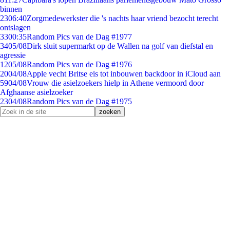
binnen
23
06:40
Zorgmedewerkster die 's nachts haar vriend bezocht terecht
ontslagen
33
00:35
Random Pics van de Dag #1977
34
05/08
Dirk sluit supermarkt op de Wallen na golf van diefstal en
agressie
12
05/08
Random Pics van de Dag #1976
20
04/08
Apple vecht Britse eis tot inbouwen backdoor in iCloud aan
59
04/08
Vrouw die asielzoekers hielp in Athene vermoord door
Afghaanse asielzoeker
23
04/08
Random Pics van de Dag #1975