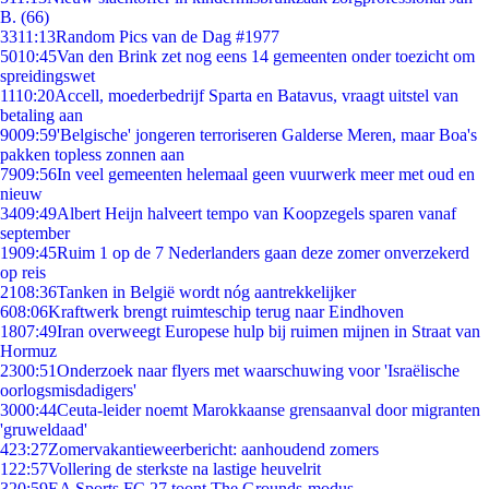
B. (66)
33
11:13
Random Pics van de Dag #1977
50
10:45
Van den Brink zet nog eens 14 gemeenten onder toezicht om
spreidingswet
11
10:20
Accell, moederbedrijf Sparta en Batavus, vraagt uitstel van
betaling aan
90
09:59
'Belgische' jongeren terroriseren Galderse Meren, maar Boa's
pakken topless zonnen aan
79
09:56
In veel gemeenten helemaal geen vuurwerk meer met oud en
nieuw
34
09:49
Albert Heijn halveert tempo van Koopzegels sparen vanaf
september
19
09:45
Ruim 1 op de 7 Nederlanders gaan deze zomer onverzekerd
op reis
21
08:36
Tanken in België wordt nóg aantrekkelijker
6
08:06
Kraftwerk brengt ruimteschip terug naar Eindhoven
18
07:49
Iran overweegt Europese hulp bij ruimen mijnen in Straat van
Hormuz
23
00:51
Onderzoek naar flyers met waarschuwing voor 'Israëlische
oorlogsmisdadigers'
30
00:44
Ceuta-leider noemt Marokkaanse grensaanval door migranten
'gruweldaad'
4
23:27
Zomervakantieweerbericht: aanhoudend zomers
1
22:57
Vollering de sterkste na lastige heuvelrit
3
20:59
EA Sports FC 27 toont The Grounds-modus