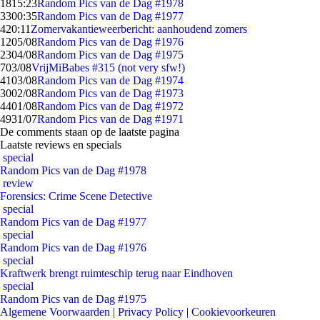
18
15:23
Random Pics van de Dag #1978
33
00:35
Random Pics van de Dag #1977
4
20:11
Zomervakantieweerbericht: aanhoudend zomers
12
05/08
Random Pics van de Dag #1976
23
04/08
Random Pics van de Dag #1975
7
03/08
VrijMiBabes #315 (not very sfw!)
41
03/08
Random Pics van de Dag #1974
30
02/08
Random Pics van de Dag #1973
44
01/08
Random Pics van de Dag #1972
49
31/07
Random Pics van de Dag #1971
De comments staan op de laatste pagina
Laatste reviews en specials
special
Random Pics van de Dag #1978
review
Forensics: Crime Scene Detective
special
Random Pics van de Dag #1977
special
Random Pics van de Dag #1976
special
Kraftwerk brengt ruimteschip terug naar Eindhoven
special
Random Pics van de Dag #1975
Algemene Voorwaarden
|
Privacy Policy
|
Cookievoorkeuren