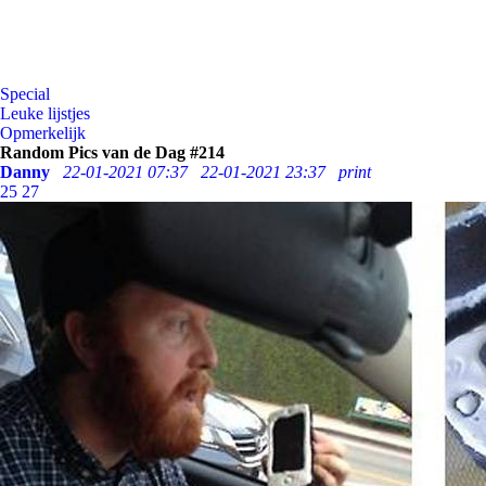
Special
Leuke lijstjes
Opmerkelijk
Random Pics van de Dag #214
Danny
22-01-2021 07:37
22-01-2021 23:37
print
25
27