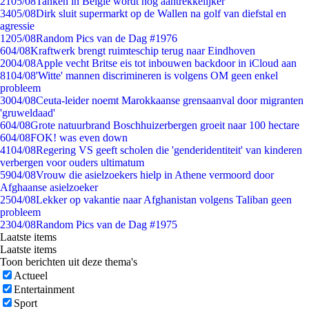
21
05/08
Tanken in België wordt nóg aantrekkelijker
34
05/08
Dirk sluit supermarkt op de Wallen na golf van diefstal en
agressie
12
05/08
Random Pics van de Dag #1976
6
04/08
Kraftwerk brengt ruimteschip terug naar Eindhoven
20
04/08
Apple vecht Britse eis tot inbouwen backdoor in iCloud aan
81
04/08
'Witte' mannen discrimineren is volgens OM geen enkel
probleem
30
04/08
Ceuta-leider noemt Marokkaanse grensaanval door migranten
'gruweldaad'
6
04/08
Grote natuurbrand Boschhuizerbergen groeit naar 100 hectare
6
04/08
FOK! was even down
41
04/08
Regering VS geeft scholen die 'genderidentiteit' van kinderen
verbergen voor ouders ultimatum
59
04/08
Vrouw die asielzoekers hielp in Athene vermoord door
Afghaanse asielzoeker
25
04/08
Lekker op vakantie naar Afghanistan volgens Taliban geen
probleem
23
04/08
Random Pics van de Dag #1975
Laatste items
Laatste items
Toon berichten uit deze thema's
Actueel
Entertainment
Sport