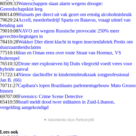
805
09:33
Waterschappen slaan alarm wegens droogte:
Gereedschapskist leeg
800
14:09
Huisarts per direct uit vak gezet om ernstig alcoholmisbruik
796
20:24
Accell, moederbedrijf Sparta en Batavus, vraagt uitstel van
betaling aan
790
10:08
NAVO zet wegens Russische provocatie 250% meer
gevechtsvliegtuigen in
784
10:28
Wakker Dier dient klacht in tegen insectenfabriek Protix om
duurzaamheidsclaims
775
10:16
Iran en Oman eens over route Straat van Hormuz, VS
buitenspel
765
10:32
Drone met explosieven bij Duits vliegveld voedt vrees voor
hybride aanval
717
22:14
Nieuw slachtoffer in kindermisbruikzaak zorgprofessional
Jan B. (66)
707
11:27
Capibara's lopen Braziliaans parlementsgebouw Mato Grosso
binnen
697
07:00
Forensics: Crime Scene Detective
654
10:59
Israël meldt dood twee militairen in Zuid-Libanon,
vergelding aangekondigd
▼ Advertentie door Refinery89
Lees ook