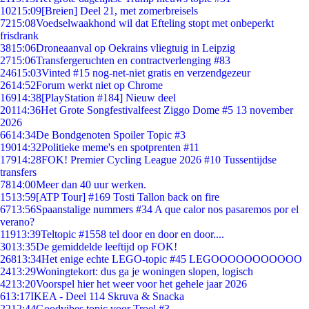
102
15:09
[Breien] Deel 21, met zomerbreisels
72
15:08
Voedselwaakhond wil dat Efteling stopt met onbeperkt
frisdrank
38
15:06
Droneaanval op Oekrains vliegtuig in Leipzig
27
15:06
Transfergeruchten en contractverlenging #83
246
15:03
Vinted #15 nog-net-niet gratis en verzendgezeur
26
14:52
Forum werkt niet op Chrome
169
14:38
[PlayStation #184] Nieuw deel
201
14:36
Het Grote Songfestivalfeest Ziggo Dome #5 13 november
2026
66
14:34
De Bondgenoten Spoiler Topic #3
190
14:32
Politieke meme's en spotprenten #11
179
14:28
FOK! Premier Cycling League 2026 #10 Tussentijdse
transfers
78
14:00
Meer dan 40 uur werken.
15
13:59
[ATP Tour] #169 Tosti Tallon back on fire
67
13:56
Spaanstalige nummers #34 A que calor nos pasaremos por el
verano?
119
13:39
Teltopic #1558 tel door en door en door....
30
13:35
De gemiddelde leeftijd op FOK!
268
13:34
Het enige echte LEGO-topic #45 LEGOOOOOOOOOOO
24
13:29
Woningtekort: dus ga je woningen slopen, logisch
42
13:20
Voorspel hier het weer voor het gehele jaar 2026
6
13:17
IKEA - Deel 114 Skruva & Snacka
22
12:44
Goodvibes topic voor Troel #3