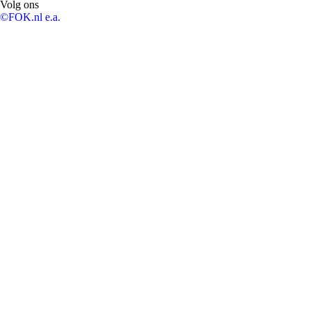
Volg ons
©FOK.nl e.a.