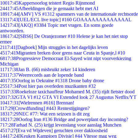
100
17:45
Kappersoorlog teistert Regio Rijnmond
244
17:45
Afbeeldingen die je gemaakt hebt met AI
189
17:44
[AMV] VS #1312 spammers van de internationale rechtsorde
131
17:43
[UEL/ECL live topic] #160 GOAAAAAAAAAAAAAL
142
17:43
[AKQ] #3384 Topic met vragen. En soms goede
antwoorden.
186
17:42
[SBS6] De Oranjezomer #10 Helene je kan het niet stop
ermee
21
17:41
[Dagboek] Mijn struggles in het dagelijks leven
45
17:41
Migranten breken door grens naar Ceuta in Spanje,l #10
68
17:38
Progressieve Democraat El-Sayed wint nipt voorverkiezing
Michigan
117
17:38
Jan B. (66) misbruikt zeker 14 kinderen
231
17:37
Weerrecords aan de lopende band
40
17:35
Oorlog in Oekraïne #1318 Drone baby drone
255
17:34
Post hier pas overleden muzikanten #32
15
17:33
Roekeloze taxichauffeur Mohamed M. (35) rijdt fietster dood
20
17:32
GTA VI #12 GTA VI Extended look 27 Augustus Netflix/YT
104
17:31
[Wielrennen #616] Brennan!
1
17:29
[Crowdfunding] #443 Rentestijgingen?
183
17:29
NEC #77: Wat een seizoen is dit zeg
182
17:28
Oorlog Iran #136 Bridge and powerplant day incoming?
7
17:28
Farhad N. (25) krijgt levenslang voor aanslag Munchen
45
17:27
[Eva vd Wijdeven] geruchten over dakloosheid
144
17:24
[Keuken Kampioen Divisie] #44 Vitesse mag weg