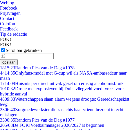
Weblog
Fotoboek
Prijsvragen
Contact
Colofon
Feedback
Tip de redactie
FOK!
FOK!
Scrollbar gebruiken
opslaan
18
15:23
Random Pics van de Dag #1978
44
14:35
Onlyfans-model met G-cup wil als NASA-ambassadeur naar
maan
17
14:09
Huisarts per direct uit vak gezet om ernstig alcoholmisbruik
10
10:32
Drone met explosieven bij Duits vliegveld voedt vrees voor
hybride aanval
48
09:33
Waterschappen slaan alarm wegens droogte: Gereedschapskist
leeg
23
06:40
Zorgmedewerkster die 's nachts haar vriend bezocht terecht
ontslagen
33
00:35
Random Pics van de Dag #1977
2
05/08
De FOK!Voetbalmanager 2026/2027 is begonnen