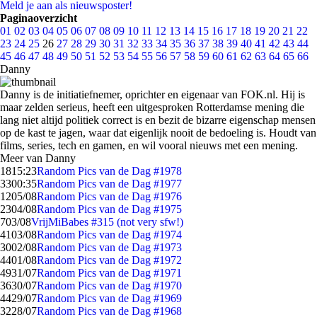
Meld je aan als nieuwsposter!
Paginaoverzicht
01
02
03
04
05
06
07
08
09
10
11
12
13
14
15
16
17
18
19
20
21
22
23
24
25
26
27
28
29
30
31
32
33
34
35
36
37
38
39
40
41
42
43
44
45
46
47
48
49
50
51
52
53
54
55
56
57
58
59
60
61
62
63
64
65
66
Danny
Danny is de initiatiefnemer, oprichter en eigenaar van FOK.nl. Hij is
maar zelden serieus, heeft een uitgesproken Rotterdamse mening die
lang niet altijd politiek correct is en bezit de bizarre eigenschap mensen
op de kast te jagen, waar dat eigenlijk nooit de bedoeling is. Houdt van
films, series, tech en gamen, en wil vooral nieuws met een mening.
Meer van Danny
18
15:23
Random Pics van de Dag #1978
33
00:35
Random Pics van de Dag #1977
12
05/08
Random Pics van de Dag #1976
23
04/08
Random Pics van de Dag #1975
7
03/08
VrijMiBabes #315 (not very sfw!)
41
03/08
Random Pics van de Dag #1974
30
02/08
Random Pics van de Dag #1973
44
01/08
Random Pics van de Dag #1972
49
31/07
Random Pics van de Dag #1971
36
30/07
Random Pics van de Dag #1970
44
29/07
Random Pics van de Dag #1969
32
28/07
Random Pics van de Dag #1968