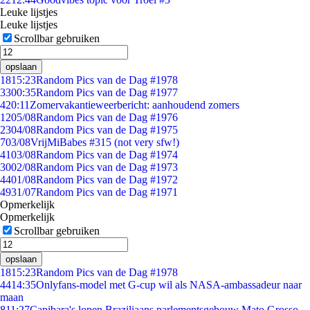
Leuke lijstjes
Leuke lijstjes
Scrollbar gebruiken
opslaan
18
15:23
Random Pics van de Dag #1978
33
00:35
Random Pics van de Dag #1977
4
20:11
Zomervakantieweerbericht: aanhoudend zomers
12
05/08
Random Pics van de Dag #1976
23
04/08
Random Pics van de Dag #1975
7
03/08
VrijMiBabes #315 (not very sfw!)
41
03/08
Random Pics van de Dag #1974
30
02/08
Random Pics van de Dag #1973
44
01/08
Random Pics van de Dag #1972
49
31/07
Random Pics van de Dag #1971
Opmerkelijk
Opmerkelijk
Scrollbar gebruiken
opslaan
18
15:23
Random Pics van de Dag #1978
44
14:35
Onlyfans-model met G-cup wil als NASA-ambassadeur naar
maan
8
11:27
Capibara's lopen Braziliaans parlementsgebouw Mato Grosso