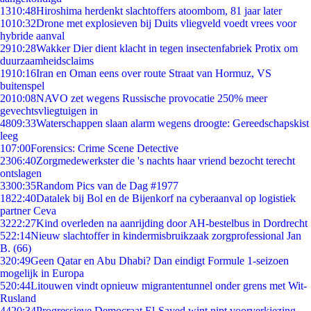
13
10:48
Hiroshima herdenkt slachtoffers atoombom, 81 jaar later
10
10:32
Drone met explosieven bij Duits vliegveld voedt vrees voor
hybride aanval
29
10:28
Wakker Dier dient klacht in tegen insectenfabriek Protix om
duurzaamheidsclaims
19
10:16
Iran en Oman eens over route Straat van Hormuz, VS
buitenspel
20
10:08
NAVO zet wegens Russische provocatie 250% meer
gevechtsvliegtuigen in
48
09:33
Waterschappen slaan alarm wegens droogte: Gereedschapskist
leeg
1
07:00
Forensics: Crime Scene Detective
23
06:40
Zorgmedewerkster die 's nachts haar vriend bezocht terecht
ontslagen
33
00:35
Random Pics van de Dag #1977
18
22:40
Datalek bij Bol en de Bijenkorf na cyberaanval op logistiek
partner Ceva
32
22:27
Kind overleden na aanrijding door AH-bestelbus in Dordrecht
5
22:14
Nieuw slachtoffer in kindermisbruikzaak zorgprofessional Jan
B. (66)
3
20:49
Geen Qatar en Abu Dhabi? Dan eindigt Formule 1-seizoen
mogelijk in Europa
5
20:44
Litouwen vindt opnieuw migrantentunnel onder grens met Wit-
Rusland
44
20:34
Progressieve Democraat El-Sayed wint nipt voorverkiezing