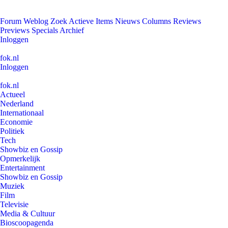
Forum
Weblog
Zoek
Actieve Items
Nieuws
Columns
Reviews
Previews
Specials
Archief
Inloggen
fok.nl
Inloggen
fok.nl
Actueel
Nederland
Internationaal
Economie
Politiek
Tech
Showbiz en Gossip
Opmerkelijk
Entertainment
Showbiz en Gossip
Muziek
Film
Televisie
Media & Cultuur
Bioscoopagenda