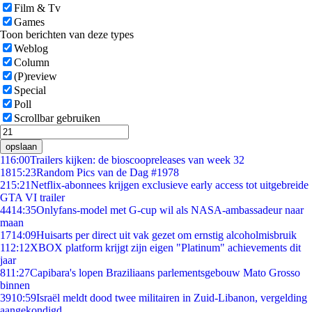
Film & Tv
Games
Toon berichten van deze types
Weblog
Column
(P)review
Special
Poll
Scrollbar gebruiken
opslaan
1
16:00
Trailers kijken: de bioscoopreleases van week 32
18
15:23
Random Pics van de Dag #1978
2
15:21
Netflix-abonnees krijgen exclusieve early access tot uitgebreide
GTA VI trailer
44
14:35
Onlyfans-model met G-cup wil als NASA-ambassadeur naar
maan
17
14:09
Huisarts per direct uit vak gezet om ernstig alcoholmisbruik
1
12:12
XBOX platform krijgt zijn eigen "Platinum" achievements dit
jaar
8
11:27
Capibara's lopen Braziliaans parlementsgebouw Mato Grosso
binnen
39
10:59
Israël meldt dood twee militairen in Zuid-Libanon, vergelding
aangekondigd