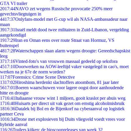
GTA VI trailer
20
17:44
NAVO zet wegens Russische provocatie 250% meer
gevechtsvliegtuigen in
44
17:37
Onlyfans-model met G-cup wil als NASA-ambassadeur naar
maan
39
17:31
Israël meldt dood twee militairen in Zuid-Libanon, vergelding
aangekondigd
19
17:29
Iran en Oman eens over route Straat van Hormuz, VS
buitenspel
48
17:28
Waterschappen slaan alarm wegens droogte: Gereedschapskist
leeg
37
17:16
Vinted-foto's van vrouwen massaal gedeeld op seksfora
45
17:10
Doorwerken na AOW-leeftijd vaker vastgelegd in cao's, moet
werken na je 67e de norm worden?
1
17:07
Forensics: Crime Scene Detective
13
17:02
Hiroshima herdenkt slachtoffers atoombom, 81 jaar later
56
17:01
Boeren waarschuwen voor lagere oogst door aanhoudende
hitte en droogte
17
16:41
Italiaanse vrouw wint 1 miljoen, gooit kraslot per abuis weg
17
16:40
Huisarts per direct uit vak gezet om ernstig alcoholmisbruik
18
16:36
Datalek bij Bol en de Bijenkorf na cyberaanval op logistiek
partner Ceva
10
16:34
Drone met explosieven bij Duits vliegveld voedt vrees voor
hybride aanval
1
16:26
Trailers kijken: de bioscoopreleases van week 32