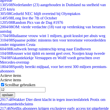
agressie
13
05/08
Nederlander (23) aangehouden in Duitsland na snelheid van
235 km/u
3
05/08
Gedurfd NEC blijft overeind bij Olympiakos
14
05/08
Long live the 7th of October
12
05/08
Random Pics van de Dag #1976
20
04/08
OM: vierde verdachte (18) vast op verdenking van beramen
aanslag
17
04/08
Italiaanse vrouw wint 1 miljoen, gooit kraslot per abuis weg
31
04/08
Spaanse politie: minstens tien voor terrorisme veroordeelden
onder migranten Ceuta
6
04/08
Kraftwerk brengt ruimteschip terug naar Eindhoven
1
04/08
Reusser wint tijdrit en neemt geel over, Nooijen knap tweede
7
04/08
Vakantiekiekje Verstappen en Wolff voedt geruchten over
Mercedes-overstap
18
04/08
Spotify bereikt mijlpaal, voor het eerst 300 miljoen premium-
abonnees
Actieve items
Actieve items
Scrollbar gebruiken
opslaan
29
17:48
Wakker Dier dient klacht in tegen insectenfabriek Protix om
duurzaamheidsclaims
2
17:46
Netflix-abonnees krijgen exclusieve early access tot uitgebreide