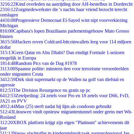
32
16:22
Kind overleden na aanrijding door AH-bestelbus in Dordrecht
23
16:12
Zorgmedewerkster die 's nachts haar vriend bezocht terecht
ontslagen
44
16:08
Progressieve Democraat El-Sayed wint nipt voorverkiezing
Michigan
8
16:00
Capibara's lopen Braziliaans parlementsgebouw Mato Grosso
binnen
36
15:56
Hackers roven Coldcard-bitcoinwallets leeg voor 114 miljoen
dollar
3
15:13
Geen Qatar en Abu Dhabi? Dan eindigt Formule 1-seizoen
mogelijk in Europa
18
14:48
Random Pics van de Dag #1978
31
13:00
Spaanse politie: minstens tien voor terrorisme veroordeelden
onder migranten Ceuta
34
12:59
Dirk sluit supermarkt op de Wallen na golf van diefstal en
agressie
8
12:53
The Division Resurgence nu gratis op pc
64
12:53
Zetelpeiling: 24 zetels voor Pro en 18 zetels voor D66, FvD,
JA21 en PVV
49
12:44
Man (25) sterft nadat hij lijm als condoom gebruikt
5
12:43
Litouwen vindt opnieuw migrantentunnel onder grens met Wit-
Rusland
1
12:20
XBOX platform krijgt zijn eigen "Platinum" achievements dit
jaar
5
11:13
Nieuw slachtoffer in kindermisbruikzaak zorgprofessional Jan