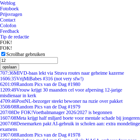
Weblog
Fotoboek
Prijsvragen
Contact
Colofon
Feedback
Tip de redactie
FOK!
FOK!
Scrollbar gebruiken
opslaan
7
07:36
MIVD-baas lekt via Strava routes naar geheime kazerne
16
06:35
VrijMiBabes #316 (not very sfw!)
62
01:09
Random Pics van de Dag #1980
12
09:49
Vrouw krijgt 30 maanden cel voor afpersing 12-jarige
misdienaar in kerk
47
09:46
PostNL-bezorger steekt bewoner na ruzie over pakket
35
08/08
Random Pics van de Dag #1979
2
07/08
De FOK!Voetbalmanager 2026/2027 is begonnen
16
07/08
Meta krijgt half miljard boete voor mentale schade bij jongeren
20
07/08
Denemarken pakt AI-gebruik in scholen aan: extra mondelinge
examens
19
07/08
Random Pics van de Dag #1978