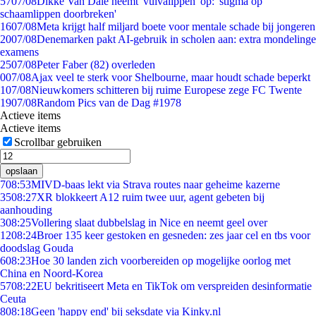
57
07/08
Dikke Van Dale neemt 'vulvalippen' op: 'stigma op
schaamlippen doorbreken'
16
07/08
Meta krijgt half miljard boete voor mentale schade bij jongeren
20
07/08
Denemarken pakt AI-gebruik in scholen aan: extra mondelinge
examens
25
07/08
Peter Faber (82) overleden
0
07/08
Ajax veel te sterk voor Shelbourne, maar houdt schade beperkt
1
07/08
Nieuwkomers schitteren bij ruime Europese zege FC Twente
19
07/08
Random Pics van de Dag #1978
Actieve items
Actieve items
Scrollbar gebruiken
opslaan
7
08:53
MIVD-baas lekt via Strava routes naar geheime kazerne
35
08:27
XR blokkeert A12 ruim twee uur, agent gebeten bij
aanhouding
3
08:25
Vollering slaat dubbelslag in Nice en neemt geel over
12
08:24
Broer 135 keer gestoken en gesneden: zes jaar cel en tbs voor
doodslag Gouda
6
08:23
Hoe 30 landen zich voorbereiden op mogelijke oorlog met
China en Noord-Korea
57
08:22
EU bekritiseert Meta en TikTok om verspreiden desinformatie
Ceuta
8
08:18
Geen 'happy end' bij seksdate via Kinky.nl