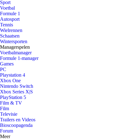
Sport
Voetbal
Formule 1
Autosport
Tennis
Wielrennen
Schaatsen
Wintersporten
Managerspelen
Voetbalmanager
Formule 1-manager
Games
PC
Playstation 4
Xbox One
Nintendo Switch
Xbox Series X|S
PlayStation 5
Film & TV
Film
Televisie
Trailers en Videos
Bioscoopagenda
Forum
Meer