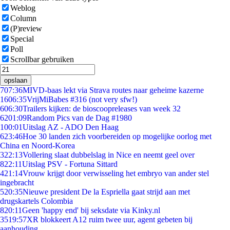
Weblog
Column
(P)review
Special
Poll
Scrollbar gebruiken
opslaan
7
07:36
MIVD-baas lekt via Strava routes naar geheime kazerne
16
06:35
VrijMiBabes #316 (not very sfw!)
6
06:30
Trailers kijken: de bioscoopreleases van week 32
62
01:09
Random Pics van de Dag #1980
1
00:01
Uitslag AZ - ADO Den Haag
6
23:46
Hoe 30 landen zich voorbereiden op mogelijke oorlog met
China en Noord-Korea
3
22:13
Vollering slaat dubbelslag in Nice en neemt geel over
8
22:11
Uitslag PSV - Fortuna Sittard
4
21:14
Vrouw krijgt door verwisseling het embryo van ander stel
ingebracht
5
20:35
Nieuwe president De la Espriella gaat strijd aan met
drugskartels Colombia
8
20:11
Geen 'happy end' bij seksdate via Kinky.nl
35
19:57
XR blokkeert A12 ruim twee uur, agent gebeten bij
aanhouding