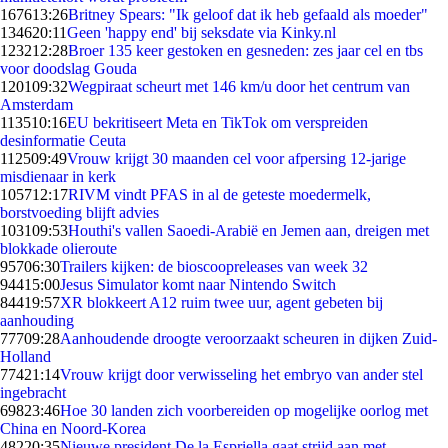
1676
13:26
Britney Spears: "Ik geloof dat ik heb gefaald als moeder"
1346
20:11
Geen 'happy end' bij seksdate via Kinky.nl
1232
12:28
Broer 135 keer gestoken en gesneden: zes jaar cel en tbs
voor doodslag Gouda
1201
09:32
Wegpiraat scheurt met 146 km/u door het centrum van
Amsterdam
1135
10:16
EU bekritiseert Meta en TikTok om verspreiden
desinformatie Ceuta
1125
09:49
Vrouw krijgt 30 maanden cel voor afpersing 12-jarige
misdienaar in kerk
1057
12:17
RIVM vindt PFAS in al de geteste moedermelk,
borstvoeding blijft advies
1031
09:53
Houthi's vallen Saoedi-Arabië en Jemen aan, dreigen met
blokkade olieroute
957
06:30
Trailers kijken: de bioscoopreleases van week 32
944
15:00
Jesus Simulator komt naar Nintendo Switch
844
19:57
XR blokkeert A12 ruim twee uur, agent gebeten bij
aanhouding
777
09:28
Aanhoudende droogte veroorzaakt scheuren in dijken Zuid-
Holland
774
21:14
Vrouw krijgt door verwisseling het embryo van ander stel
ingebracht
698
23:46
Hoe 30 landen zich voorbereiden op mogelijke oorlog met
China en Noord-Korea
482
20:35
Nieuwe president De la Espriella gaat strijd aan met