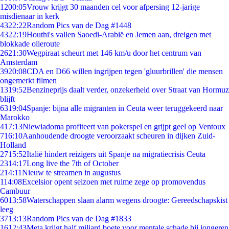
12
00:05
Vrouw krijgt 30 maanden cel voor afpersing 12-jarige
misdienaar in kerk
43
22:22
Random Pics van de Dag #1448
43
22:19
Houthi's vallen Saoedi-Arabië en Jemen aan, dreigen met
blokkade olieroute
26
21:30
Wegpiraat scheurt met 146 km/u door het centrum van
Amsterdam
39
20:08
CDA en D66 willen ingrijpen tegen 'gluurbrillen' die mensen
ongemerkt filmen
13
19:52
Benzineprijs daalt verder, onzekerheid over Straat van Hormuz
blijft
63
19:04
Spanje: bijna alle migranten in Ceuta weer teruggekeerd naar
Marokko
4
17:13
Niewiadoma profiteert van pokerspel en grijpt geel op Ventoux
7
16:10
Aanhoudende droogte veroorzaakt scheuren in dijken Zuid-
Holland
27
15:52
Italië hindert reizigers uit Spanje na migratiecrisis Ceuta
23
14:17
Long live the 7th of October
2
14:11
Nieuw te streamen in augustus
1
14:08
Excelsior opent seizoen met ruime zege op promovendus
Cambuur
60
13:58
Waterschappen slaan alarm wegens droogte: Gereedschapskist
leeg
37
13:13
Random Pics van de Dag #1833
16
12:43
Meta krijgt half miljard boete voor mentale schade bij jongeren