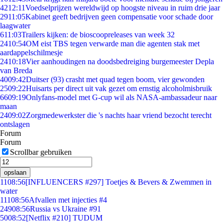
42
12:11
Voedselprijzen wereldwijd op hoogste niveau in ruim drie jaar
29
11:05
Kabinet geeft bedrijven geen compensatie voor schade door
laagwater
6
11:03
Trailers kijken: de bioscoopreleases van week 32
24
10:54
OM eist TBS tegen verwarde man die agenten stak met
aardappelschilmesje
24
10:18
Vier aanhoudingen na doodsbedreiging burgemeester Depla
van Breda
40
09:42
Duitser (93) crasht met quad tegen boom, vier gewonden
25
09:22
Huisarts per direct uit vak gezet om ernstig alcoholmisbruik
66
09:19
Onlyfans-model met G-cup wil als NASA-ambassadeur naar
maan
24
09:02
Zorgmedewerkster die 's nachts haar vriend bezocht terecht
ontslagen
Forum
Forum
Scrollbar gebruiken
opslaan
11
08:56
[INFLUENCERS #297] Toetjes & Bevers & Zwemmen in
water
111
08:56
Afvallen met injecties #4
249
08:56
Russia vs Ukraine #91
50
08:52
[Netflix #210] TUDUM