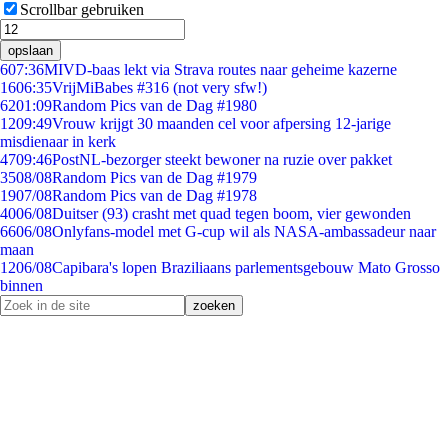
Scrollbar gebruiken
opslaan
6
07:36
MIVD-baas lekt via Strava routes naar geheime kazerne
16
06:35
VrijMiBabes #316 (not very sfw!)
62
01:09
Random Pics van de Dag #1980
12
09:49
Vrouw krijgt 30 maanden cel voor afpersing 12-jarige
misdienaar in kerk
47
09:46
PostNL-bezorger steekt bewoner na ruzie over pakket
35
08/08
Random Pics van de Dag #1979
19
07/08
Random Pics van de Dag #1978
40
06/08
Duitser (93) crasht met quad tegen boom, vier gewonden
66
06/08
Onlyfans-model met G-cup wil als NASA-ambassadeur naar
maan
12
06/08
Capibara's lopen Braziliaans parlementsgebouw Mato Grosso
binnen