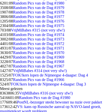
62
01:09
Random Pics van de Dag #1980
35
08/08
Random Pics van de Dag #1979
19
07/08
Random Pics van de Dag #1978
38
06/08
Random Pics van de Dag #1977
12
05/08
Random Pics van de Dag #1976
23
04/08
Random Pics van de Dag #1975
7
03/08
VrijMiBabes #315 (not very sfw!)
41
03/08
Random Pics van de Dag #1974
30
02/08
Random Pics van de Dag #1973
44
01/08
Random Pics van de Dag #1972
49
31/07
Random Pics van de Dag #1971
36
30/07
Random Pics van de Dag #1970
44
29/07
Random Pics van de Dag #1969
32
28/07
Random Pics van de Dag #1968
40
27/07
Random Pics van de Dag #1967
14
27/07
VrijMiBabes #314 (not very sfw!)
15
25/07
FOK!kers lopen de Nijmeegse 4-daagse: Dag 4
83
25/07
Random Pics van de Dag #1966
5
24/07
FOK!kers lopen de Nijmeegse 4-daagse: Dag 3
Meest gelezen
83638
06:35
VrijMiBabes #316 (not very sfw!)
54166
01:09
Random Pics van de Dag #1980
1776
09:46
PostNL-bezorger steekt bewoner na ruzie over pakket
1736
12:42
VS: kans op Russische aanval op NAVO-land groeit,
munitietekort wordt probleem