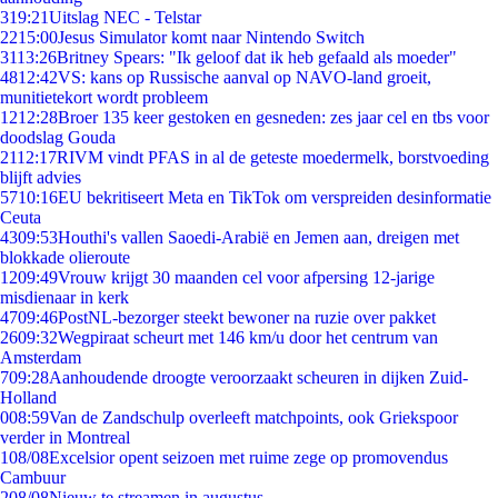
3
19:21
Uitslag NEC - Telstar
22
15:00
Jesus Simulator komt naar Nintendo Switch
31
13:26
Britney Spears: "Ik geloof dat ik heb gefaald als moeder"
48
12:42
VS: kans op Russische aanval op NAVO-land groeit,
munitietekort wordt probleem
12
12:28
Broer 135 keer gestoken en gesneden: zes jaar cel en tbs voor
doodslag Gouda
21
12:17
RIVM vindt PFAS in al de geteste moedermelk, borstvoeding
blijft advies
57
10:16
EU bekritiseert Meta en TikTok om verspreiden desinformatie
Ceuta
43
09:53
Houthi's vallen Saoedi-Arabië en Jemen aan, dreigen met
blokkade olieroute
12
09:49
Vrouw krijgt 30 maanden cel voor afpersing 12-jarige
misdienaar in kerk
47
09:46
PostNL-bezorger steekt bewoner na ruzie over pakket
26
09:32
Wegpiraat scheurt met 146 km/u door het centrum van
Amsterdam
7
09:28
Aanhoudende droogte veroorzaakt scheuren in dijken Zuid-
Holland
0
08:59
Van de Zandschulp overleeft matchpoints, ook Griekspoor
verder in Montreal
1
08/08
Excelsior opent seizoen met ruime zege op promovendus
Cambuur
2
08/08
Nieuw te streamen in augustus