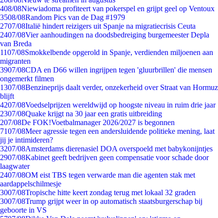
4
08/08
Niewiadoma profiteert van pokerspel en grijpt geel op Ventoux
35
08/08
Random Pics van de Dag #1979
27
07/08
Italië hindert reizigers uit Spanje na migratiecrisis Ceuta
24
07/08
Vier aanhoudingen na doodsbedreiging burgemeester Depla
van Breda
11
07/08
Smokkelbende opgerold in Spanje, verdienden miljoenen aan
migranten
39
07/08
CDA en D66 willen ingrijpen tegen 'gluurbrillen' die mensen
ongemerkt filmen
13
07/08
Benzineprijs daalt verder, onzekerheid over Straat van Hormuz
blijft
42
07/08
Voedselprijzen wereldwijd op hoogste niveau in ruim drie jaar
23
07/08
Quake krijgt na 30 jaar een gratis uitbreiding
2
07/08
De FOK!Voetbalmanager 2026/2027 is begonnen
71
07/08
Meer agressie tegen een andersluidende politieke mening, laat
jij je intimideren?
32
07/08
Amsterdams dierenasiel DOA overspoeld met babykonijntjes
29
07/08
Kabinet geeft bedrijven geen compensatie voor schade door
laagwater
24
07/08
OM eist TBS tegen verwarde man die agenten stak met
aardappelschilmesje
30
07/08
Tropische hitte keert zondag terug met lokaal 32 graden
30
07/08
Trump grijpt weer in op automatisch staatsburgerschap bij
geboorte in VS