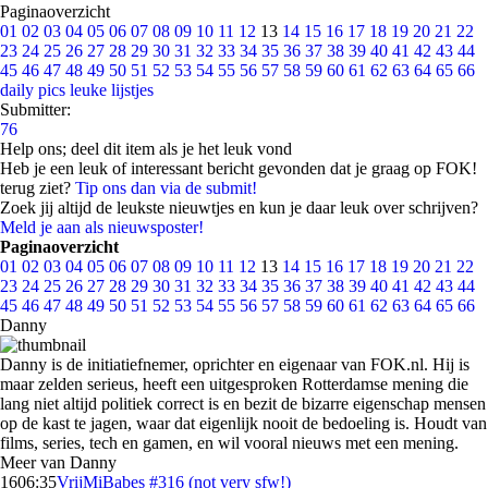
Paginaoverzicht
01
02
03
04
05
06
07
08
09
10
11
12
13
14
15
16
17
18
19
20
21
22
23
24
25
26
27
28
29
30
31
32
33
34
35
36
37
38
39
40
41
42
43
44
45
46
47
48
49
50
51
52
53
54
55
56
57
58
59
60
61
62
63
64
65
66
daily pics
leuke lijstjes
Submitter:
76
Help ons; deel dit item als je het leuk vond
Heb je een leuk of interessant bericht gevonden dat je graag op FOK!
terug ziet?
Tip ons dan via de submit!
Zoek jij altijd de leukste nieuwtjes en kun je daar leuk over schrijven?
Meld je aan als nieuwsposter!
Paginaoverzicht
01
02
03
04
05
06
07
08
09
10
11
12
13
14
15
16
17
18
19
20
21
22
23
24
25
26
27
28
29
30
31
32
33
34
35
36
37
38
39
40
41
42
43
44
45
46
47
48
49
50
51
52
53
54
55
56
57
58
59
60
61
62
63
64
65
66
Danny
Danny is de initiatiefnemer, oprichter en eigenaar van FOK.nl. Hij is
maar zelden serieus, heeft een uitgesproken Rotterdamse mening die
lang niet altijd politiek correct is en bezit de bizarre eigenschap mensen
op de kast te jagen, waar dat eigenlijk nooit de bedoeling is. Houdt van
films, series, tech en gamen, en wil vooral nieuws met een mening.
Meer van Danny
16
06:35
VrijMiBabes #316 (not very sfw!)