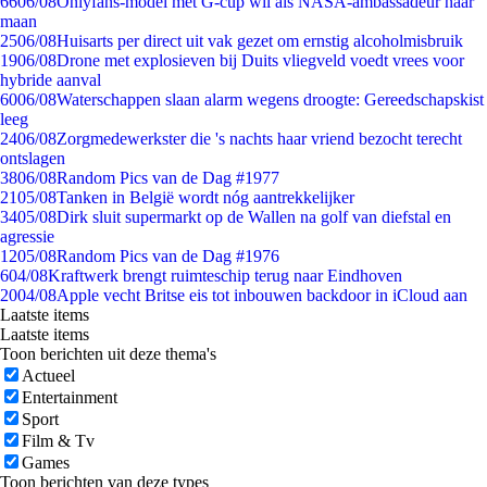
66
06/08
Onlyfans-model met G-cup wil als NASA-ambassadeur naar
maan
25
06/08
Huisarts per direct uit vak gezet om ernstig alcoholmisbruik
19
06/08
Drone met explosieven bij Duits vliegveld voedt vrees voor
hybride aanval
60
06/08
Waterschappen slaan alarm wegens droogte: Gereedschapskist
leeg
24
06/08
Zorgmedewerkster die 's nachts haar vriend bezocht terecht
ontslagen
38
06/08
Random Pics van de Dag #1977
21
05/08
Tanken in België wordt nóg aantrekkelijker
34
05/08
Dirk sluit supermarkt op de Wallen na golf van diefstal en
agressie
12
05/08
Random Pics van de Dag #1976
6
04/08
Kraftwerk brengt ruimteschip terug naar Eindhoven
20
04/08
Apple vecht Britse eis tot inbouwen backdoor in iCloud aan
Laatste items
Laatste items
Toon berichten uit deze thema's
Actueel
Entertainment
Sport
Film & Tv
Games
Toon berichten van deze types