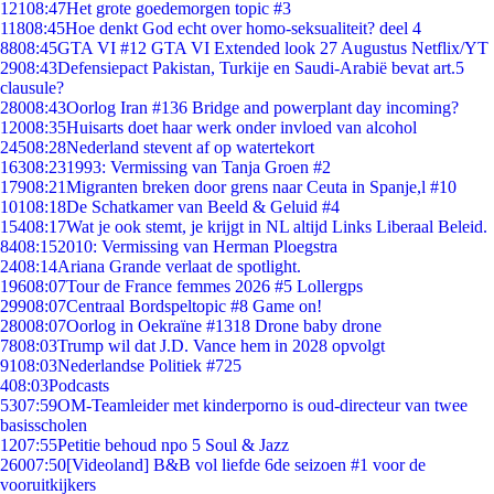
121
08:47
Het grote goedemorgen topic #3
118
08:45
Hoe denkt God echt over homo-seksualiteit? deel 4
88
08:45
GTA VI #12 GTA VI Extended look 27 Augustus Netflix/YT
29
08:43
Defensiepact Pakistan, Turkije en Saudi-Arabië bevat art.5
clausule?
280
08:43
Oorlog Iran #136 Bridge and powerplant day incoming?
120
08:35
Huisarts doet haar werk onder invloed van alcohol
245
08:28
Nederland stevent af op watertekort
163
08:23
1993: Vermissing van Tanja Groen #2
179
08:21
Migranten breken door grens naar Ceuta in Spanje,l #10
101
08:18
De Schatkamer van Beeld & Geluid #4
154
08:17
Wat je ook stemt, je krijgt in NL altijd Links Liberaal Beleid.
84
08:15
2010: Vermissing van Herman Ploegstra
24
08:14
Ariana Grande verlaat de spotlight.
196
08:07
Tour de France femmes 2026 #5 Lollergps
299
08:07
Centraal Bordspeltopic #8 Game on!
280
08:07
Oorlog in Oekraïne #1318 Drone baby drone
78
08:03
Trump wil dat J.D. Vance hem in 2028 opvolgt
91
08:03
Nederlandse Politiek #725
4
08:03
Podcasts
53
07:59
OM-Teamleider met kinderporno is oud-directeur van twee
basisscholen
12
07:55
Petitie behoud npo 5 Soul & Jazz
260
07:50
[Videoland] B&B vol liefde 6de seizoen #1 voor de
vooruitkijkers