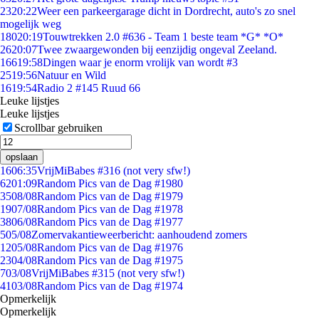
23
20:22
Weer een parkeergarage dicht in Dordrecht, auto's zo snel
mogelijk weg
180
20:19
Touwtrekken 2.0 #636 - Team 1 beste team *G* *O*
26
20:07
Twee zwaargewonden bij eenzijdig ongeval Zeeland.
166
19:58
Dingen waar je enorm vrolijk van wordt #3
25
19:56
Natuur en Wild
16
19:54
Radio 2 #145 Ruud 66
Leuke lijstjes
Leuke lijstjes
Scrollbar gebruiken
opslaan
16
06:35
VrijMiBabes #316 (not very sfw!)
62
01:09
Random Pics van de Dag #1980
35
08/08
Random Pics van de Dag #1979
19
07/08
Random Pics van de Dag #1978
38
06/08
Random Pics van de Dag #1977
5
05/08
Zomervakantieweerbericht: aanhoudend zomers
12
05/08
Random Pics van de Dag #1976
23
04/08
Random Pics van de Dag #1975
7
03/08
VrijMiBabes #315 (not very sfw!)
41
03/08
Random Pics van de Dag #1974
Opmerkelijk
Opmerkelijk