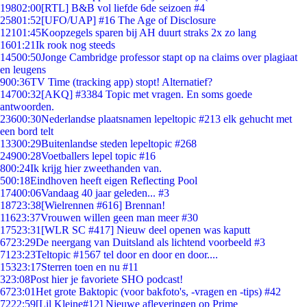
198
02:00
[RTL] B&B vol liefde 6de seizoen #4
258
01:52
[UFO/UAP] #16 The Age of Disclosure
121
01:45
Koopzegels sparen bij AH duurt straks 2x zo lang
16
01:21
Ik rook nog steeds
145
00:50
Jonge Cambridge professor stapt op na claims over plagiaat
en leugens
9
00:36
TV Time (tracking app) stopt! Alternatief?
147
00:32
[AKQ] #3384 Topic met vragen. En soms goede
antwoorden.
236
00:30
Nederlandse plaatsnamen lepeltopic #213 elk gehucht met
een bord telt
133
00:29
Buitenlandse steden lepeltopic #268
249
00:28
Voetballers lepel topic #16
8
00:24
Ik krijg hier zweethanden van.
5
00:18
Eindhoven heeft eigen Reflecting Pool
174
00:06
Vandaag 40 jaar geleden... #3
187
23:38
[Wielrennen #616] Brennan!
116
23:37
Vrouwen willen geen man meer #30
175
23:31
[WLR SC #417] Nieuw deel openen was kaputt
67
23:29
De neergang van Duitsland als lichtend voorbeeld #3
71
23:23
Teltopic #1567 tel door en door en door....
153
23:17
Sterren toen en nu #11
3
23:08
Post hier je favoriete SHO podcast!
67
23:01
Het grote Baktopic (voor bakfoto's, -vragen en -tips) #42
72
22:59
[Lil Kleine#12] Nieuwe afleveringen op Prime