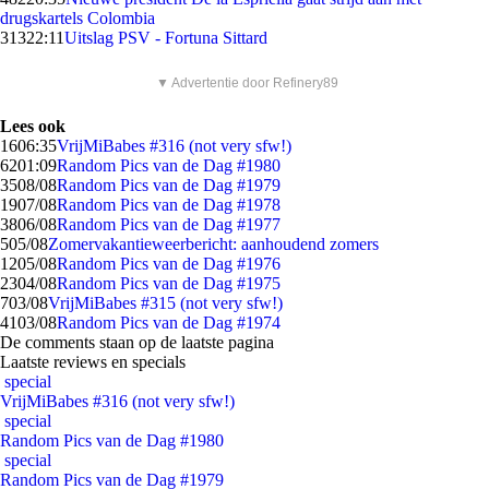
drugskartels Colombia
313
22:11
Uitslag PSV - Fortuna Sittard
▼ Advertentie door Refinery89
Lees ook
16
06:35
VrijMiBabes #316 (not very sfw!)
62
01:09
Random Pics van de Dag #1980
35
08/08
Random Pics van de Dag #1979
19
07/08
Random Pics van de Dag #1978
38
06/08
Random Pics van de Dag #1977
5
05/08
Zomervakantieweerbericht: aanhoudend zomers
12
05/08
Random Pics van de Dag #1976
23
04/08
Random Pics van de Dag #1975
7
03/08
VrijMiBabes #315 (not very sfw!)
41
03/08
Random Pics van de Dag #1974
De comments staan op de laatste pagina
Laatste reviews en specials
special
VrijMiBabes #316 (not very sfw!)
special
Random Pics van de Dag #1980
special
Random Pics van de Dag #1979