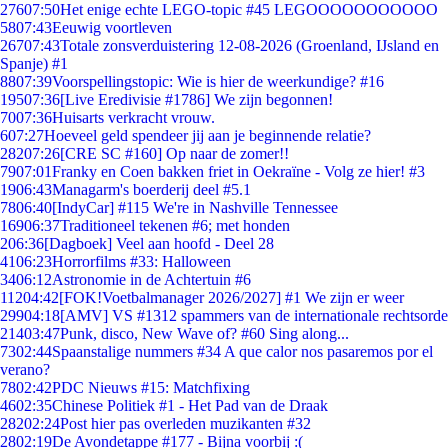
276
07:50
Het enige echte LEGO-topic #45 LEGOOOOOOOOOOO
58
07:43
Eeuwig voortleven
267
07:43
Totale zonsverduistering 12-08-2026 (Groenland, IJsland en
Spanje) #1
88
07:39
Voorspellingstopic: Wie is hier de weerkundige? #16
195
07:36
[Live Eredivisie #1786] We zijn begonnen!
70
07:36
Huisarts verkracht vrouw.
6
07:27
Hoeveel geld spendeer jij aan je beginnende relatie?
282
07:26
[CRE SC #160] Op naar de zomer!!
79
07:01
Franky en Coen bakken friet in Oekraïne - Volg ze hier! #3
19
06:43
Managarm's boerderij deel #5.1
78
06:40
[IndyCar] #115 We're in Nashville Tennessee
169
06:37
Traditioneel tekenen #6; met honden
2
06:36
[Dagboek] Veel aan hoofd - Deel 28
41
06:23
Horrorfilms #33: Halloween
34
06:12
Astronomie in de Achtertuin #6
112
04:42
[FOK!Voetbalmanager 2026/2027] #1 We zijn er weer
299
04:18
[AMV] VS #1312 spammers van de internationale rechtsorde
214
03:47
Punk, disco, New Wave of? #60 Sing along...
73
02:44
Spaanstalige nummers #34 A que calor nos pasaremos por el
verano?
78
02:42
PDC Nieuws #15: Matchfixing
46
02:35
Chinese Politiek #1 - Het Pad van de Draak
282
02:24
Post hier pas overleden muzikanten #32
28
02:19
De Avondetappe #177 - Bijna voorbij :(