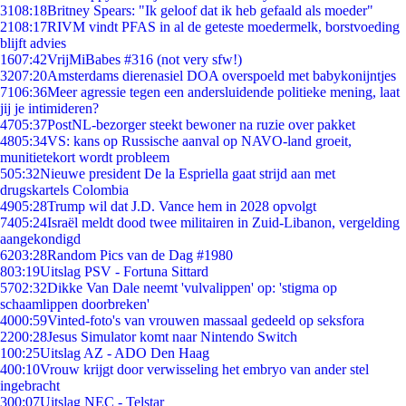
31
08:18
Britney Spears: "Ik geloof dat ik heb gefaald als moeder"
21
08:17
RIVM vindt PFAS in al de geteste moedermelk, borstvoeding
blijft advies
16
07:42
VrijMiBabes #316 (not very sfw!)
32
07:20
Amsterdams dierenasiel DOA overspoeld met babykonijntjes
71
06:36
Meer agressie tegen een andersluidende politieke mening, laat
jij je intimideren?
47
05:37
PostNL-bezorger steekt bewoner na ruzie over pakket
48
05:34
VS: kans op Russische aanval op NAVO-land groeit,
munitietekort wordt probleem
5
05:32
Nieuwe president De la Espriella gaat strijd aan met
drugskartels Colombia
49
05:28
Trump wil dat J.D. Vance hem in 2028 opvolgt
74
05:24
Israël meldt dood twee militairen in Zuid-Libanon, vergelding
aangekondigd
62
03:28
Random Pics van de Dag #1980
8
03:19
Uitslag PSV - Fortuna Sittard
57
02:32
Dikke Van Dale neemt 'vulvalippen' op: 'stigma op
schaamlippen doorbreken'
40
00:59
Vinted-foto's van vrouwen massaal gedeeld op seksfora
22
00:28
Jesus Simulator komt naar Nintendo Switch
1
00:25
Uitslag AZ - ADO Den Haag
4
00:10
Vrouw krijgt door verwisseling het embryo van ander stel
ingebracht
3
00:07
Uitslag NEC - Telstar