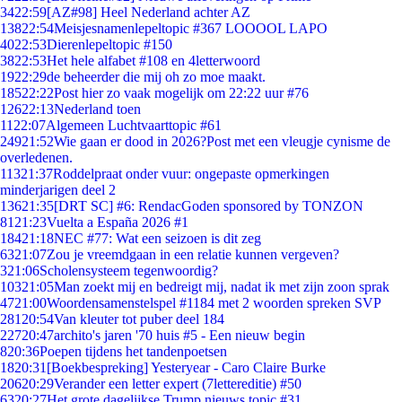
34
22:59
[AZ#98] Heel Nederland achter AZ
138
22:54
Meisjesnamenlepeltopic #367 LOOOOL LAPO
40
22:53
Dierenlepeltopic #150
38
22:53
Het hele alfabet #108 en 4letterwoord
19
22:29
de beheerder die mij oh zo moe maakt.
185
22:22
Post hier zo vaak mogelijk om 22:22 uur #76
126
22:13
Nederland toen
11
22:07
Algemeen Luchtvaarttopic #61
249
21:52
Wie gaan er dood in 2026?Post met een vleugje cynisme de
overledenen.
113
21:37
Roddelpraat onder vuur: ongepaste opmerkingen
minderjarigen deel 2
136
21:35
[DRT SC] #6: RendacGoden sponsored by TONZON
81
21:23
Vuelta a España 2026 #1
184
21:18
NEC #77: Wat een seizoen is dit zeg
63
21:07
Zou je vreemdgaan in een relatie kunnen vergeven?
3
21:06
Scholensysteem tegenwoordig?
103
21:05
Man zoekt mij en bedreigt mij, nadat ik met zijn zoon sprak
47
21:00
Woordensamenstelspel #1184 met 2 woorden spreken SVP
281
20:54
Van kleuter tot puber deel 184
227
20:47
archito's jaren '70 huis #5 - Een nieuw begin
8
20:36
Poepen tijdens het tandenpoetsen
18
20:31
[Boekbespreking] Yesteryear - Caro Claire Burke
206
20:29
Verander een letter expert (7lettereditie) #50
63
20:27
Het grote dagelijkse Trump nieuws topic #31