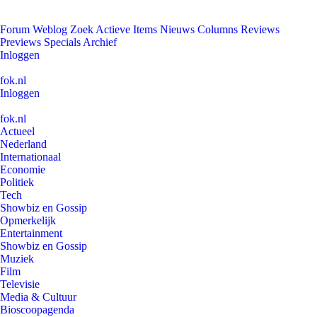
Forum
Weblog
Zoek
Actieve Items
Nieuws
Columns
Reviews
Previews
Specials
Archief
Inloggen
fok.nl
Inloggen
fok.nl
Actueel
Nederland
Internationaal
Economie
Politiek
Tech
Showbiz en Gossip
Opmerkelijk
Entertainment
Showbiz en Gossip
Muziek
Film
Televisie
Media & Cultuur
Bioscoopagenda