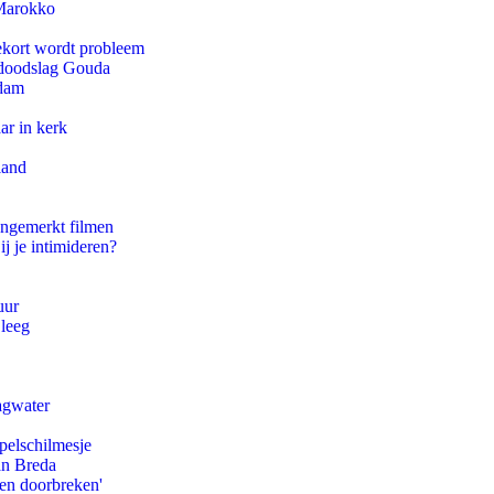
 Marokko
ekort wordt probleem
r doodslag Gouda
rdam
ar in kerk
land
ongemerkt filmen
ij je intimideren?
uur
 leeg
agwater
pelschilmesje
an Breda
pen doorbreken'