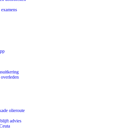
e examens
app
suitkering
d overleden
kade olieroute
lijft advies
 Ceuta