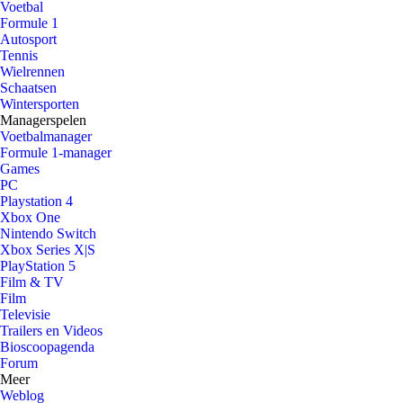
Voetbal
Formule 1
Autosport
Tennis
Wielrennen
Schaatsen
Wintersporten
Managerspelen
Voetbalmanager
Formule 1-manager
Games
PC
Playstation 4
Xbox One
Nintendo Switch
Xbox Series X|S
PlayStation 5
Film & TV
Film
Televisie
Trailers en Videos
Bioscoopagenda
Forum
Meer
Weblog