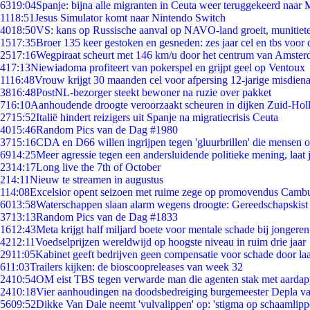
63
19:04
Spanje: bijna alle migranten in Ceuta weer teruggekeerd naar
11
18:51
Jesus Simulator komt naar Nintendo Switch
40
18:50
VS: kans op Russische aanval op NAVO-land groeit, munitiet
15
17:35
Broer 135 keer gestoken en gesneden: zes jaar cel en tbs voo
25
17:16
Wegpiraat scheurt met 146 km/u door het centrum van Amste
4
17:13
Niewiadoma profiteert van pokerspel en grijpt geel op Ventoux
11
16:48
Vrouw krijgt 30 maanden cel voor afpersing 12-jarige misdiena
38
16:48
PostNL-bezorger steekt bewoner na ruzie over pakket
7
16:10
Aanhoudende droogte veroorzaakt scheuren in dijken Zuid-Hol
27
15:52
Italië hindert reizigers uit Spanje na migratiecrisis Ceuta
40
15:46
Random Pics van de Dag #1980
37
15:16
CDA en D66 willen ingrijpen tegen 'gluurbrillen' die mensen 
69
14:25
Meer agressie tegen een andersluidende politieke mening, laat j
23
14:17
Long live the 7th of October
2
14:11
Nieuw te streamen in augustus
1
14:08
Excelsior opent seizoen met ruime zege op promovendus Camb
60
13:58
Waterschappen slaan alarm wegens droogte: Gereedschapskist
37
13:13
Random Pics van de Dag #1833
16
12:43
Meta krijgt half miljard boete voor mentale schade bij jongeren
42
12:11
Voedselprijzen wereldwijd op hoogste niveau in ruim drie jaar
29
11:05
Kabinet geeft bedrijven geen compensatie voor schade door la
6
11:03
Trailers kijken: de bioscoopreleases van week 32
24
10:54
OM eist TBS tegen verwarde man die agenten stak met aardap
24
10:18
Vier aanhoudingen na doodsbedreiging burgemeester Depla v
56
09:52
Dikke Van Dale neemt 'vulvalippen' op: 'stigma op schaamlip