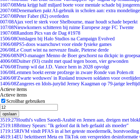
16
07/08
Meta krijgt half miljard boete voor mentale schade bij jongeren
20
07/08
Denemarken pakt AI-gebruik in scholen aan: extra mondeling
25
07/08
Peter Faber (82) overleden
0
07/08
Ajax veel te sterk voor Shelbourne, maar houdt schade beperkt
1
07/08
Nieuwkomers schitteren bij ruime Europese zege FC Twente
19
07/08
Random Pics van de Dag #1978
15
06/08
Ontslagen bij Halo Studios na Campaign Evolved
19
06/08
PS5-doos waarschuwt voor einde fysieke games
2
06/08
Le Court wint na nerveuze finale, Pieterse derde
29
06/08
NPO-manager Menno de Boer geschorst na dickpic in groeps
40
06/08
Duitser (93) crasht met quad tegen boom, vier gewonden
47
06/08
Trump wil dat J.D. Vance hem in 2028 opvolgt
1
06/08
Lemmen boekt eerste profzege in zware Ronde van Polen-rit
24
06/08
'Zwarte weduwes' in Rusland trouwen soldaten voor overlijden
14
06/08
Zangeres en Idols-jurylid Jerney Kaagman op 79-jarige leeftij
Actieve items
Actieve items
Scrollbar gebruiken
opslaan
35
19:27
Houthi's vallen Saoedi-Arabië en Jemen aan, dreigen met blok
25
19:18
Britney Spears: "Ik geloof dat ik heb gefaald als moeder"
17
19:15
RIVM vindt PFAS in al het geteste moedermelk, borstvoeding b
46
19:14
EU bekritiseert Meta en TikTok om verspreiden desinformatie