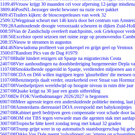
11
09:49
Vrouw krijgt 30 maanden cel voor afpersing 12-jarige misdiena
38
09:46
PostNL-bezorger steekt bewoner na ruzie over pakket
6
09:45
Trailers kijken: de bioscoopreleases van week 32
25
09:32
Wegpiraat scheurt met 146 km/u door het centrum van Amste
7
09:28
Aanhoudende droogte veroorzaakt scheuren in dijken Zuid-Hol
0
08:59
Van de Zandschulp overleeft matchpoints, ook Griekspoor verde
1
08:56
Excelsior opent seizoen met ruime zege op promovendus Camb
2
08:35
Nieuw te streamen in augustus
4
04:46
Niewiadoma profiteert van pokerspel en grijpt geel op Ventoux
35
00:07
Random Pics van de Dag #1979
27
07/08
Italië hindert reizigers uit Spanje na migratiecrisis Ceuta
24
07/08
Vier aanhoudingen na doodsbedreiging burgemeester Depla v
11
07/08
Smokkelbende opgerold in Spanje, verdienden miljoenen aan 
37
07/08
CDA en D66 willen ingrijpen tegen 'gluurbrillen' die mensen 
11
07/08
Benzineprijs daalt verder, onzekerheid over Straat van Hormuz 
42
07/08
Voedselprijzen wereldwijd op hoogste niveau in ruim drie jaar
23
07/08
Quake krijgt na 30 jaar een gratis uitbreiding
2
07/08
De FOK!Voetbalmanager 2026/2027 is begonnen
69
07/08
Meer agressie tegen een andersluidende politieke mening, laat j
31
07/08
Amsterdams dierenasiel DOA overspoeld met babykonijntjes
29
07/08
Kabinet geeft bedrijven geen compensatie voor schade door la
24
07/08
OM eist TBS tegen verwarde man die agenten stak met aardap
30
07/08
Tropische hitte keert zondag terug met lokaal 32 graden
30
07/08
Trump grijpt weer in op automatisch staatsburgerschap bij geb
56
07/08
Dikke Van Dale neemt 'vulvalippen' op: 'stigma op schaamlip