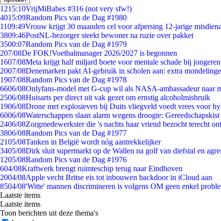
12
15:10
VrijMiBabes #316 (not very sfw!)
40
15:09
Random Pics van de Dag #1980
11
09:49
Vrouw krijgt 30 maanden cel voor afpersing 12-jarige misdiena
38
09:46
PostNL-bezorger steekt bewoner na ruzie over pakket
35
00:07
Random Pics van de Dag #1979
2
07/08
De FOK!Voetbalmanager 2026/2027 is begonnen
16
07/08
Meta krijgt half miljard boete voor mentale schade bij jongeren
20
07/08
Denemarken pakt AI-gebruik in scholen aan: extra mondeling
19
07/08
Random Pics van de Dag #1978
66
06/08
Onlyfans-model met G-cup wil als NASA-ambassadeur naar 
25
06/08
Huisarts per direct uit vak gezet om ernstig alcoholmisbruik
19
06/08
Drone met explosieven bij Duits vliegveld voedt vrees voor hy
60
06/08
Waterschappen slaan alarm wegens droogte: Gereedschapskist
24
06/08
Zorgmedewerkster die 's nachts haar vriend bezocht terecht on
38
06/08
Random Pics van de Dag #1977
21
05/08
Tanken in België wordt nóg aantrekkelijker
34
05/08
Dirk sluit supermarkt op de Wallen na golf van diefstal en agre
12
05/08
Random Pics van de Dag #1976
6
04/08
Kraftwerk brengt ruimteschip terug naar Eindhoven
20
04/08
Apple vecht Britse eis tot inbouwen backdoor in iCloud aan
85
04/08
'Witte' mannen discrimineren is volgens OM geen enkel probl
Laatste items
Laatste items
Toon berichten uit deze thema's