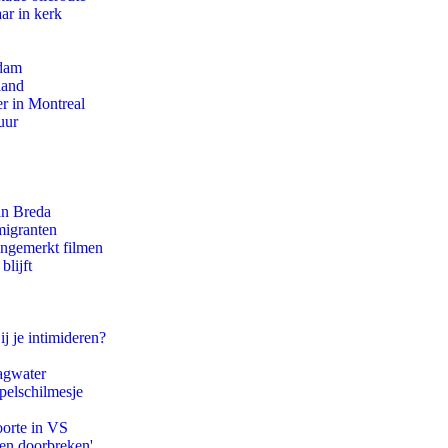
ar in kerk
rdam
land
r in Montreal
uur
an Breda
migranten
ongemerkt filmen
blijft
ij je intimideren?
agwater
pelschilmesje
oorte in VS
pen doorbreken'