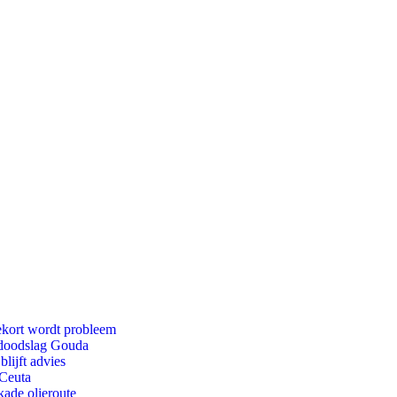
ekort wordt probleem
r doodslag Gouda
lijft advies
 Ceuta
kade olieroute