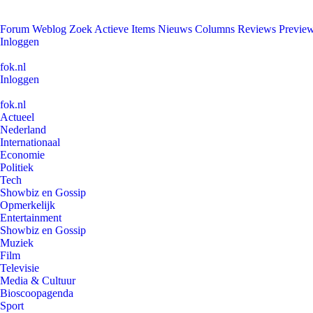
Forum
Weblog
Zoek
Actieve Items
Nieuws
Columns
Reviews
Previe
Inloggen
fok.nl
Inloggen
fok.nl
Actueel
Nederland
Internationaal
Economie
Politiek
Tech
Showbiz en Gossip
Opmerkelijk
Entertainment
Showbiz en Gossip
Muziek
Film
Televisie
Media & Cultuur
Bioscoopagenda
Sport