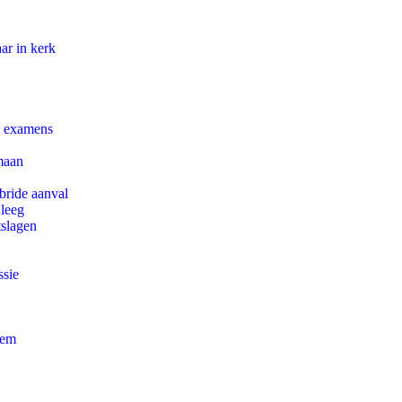
ar in kerk
e examens
maan
bride aanval
 leeg
tslagen
ssie
eem