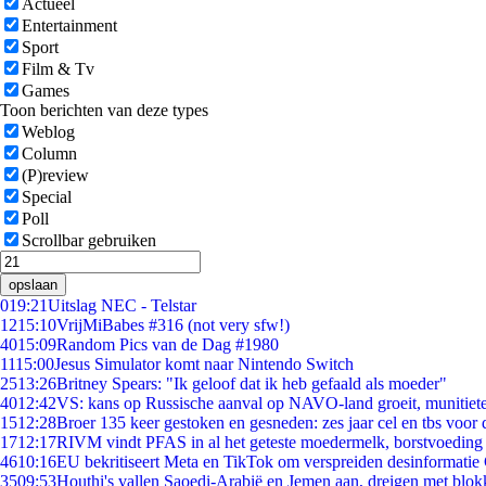
Actueel
Entertainment
Sport
Film & Tv
Games
Toon berichten van deze types
Weblog
Column
(P)review
Special
Poll
Scrollbar gebruiken
opslaan
0
19:21
Uitslag NEC - Telstar
12
15:10
VrijMiBabes #316 (not very sfw!)
40
15:09
Random Pics van de Dag #1980
11
15:00
Jesus Simulator komt naar Nintendo Switch
25
13:26
Britney Spears: "Ik geloof dat ik heb gefaald als moeder"
40
12:42
VS: kans op Russische aanval op NAVO-land groeit, munitiet
15
12:28
Broer 135 keer gestoken en gesneden: zes jaar cel en tbs voo
17
12:17
RIVM vindt PFAS in al het geteste moedermelk, borstvoeding b
46
10:16
EU bekritiseert Meta en TikTok om verspreiden desinformatie
35
09:53
Houthi's vallen Saoedi-Arabië en Jemen aan, dreigen met blok