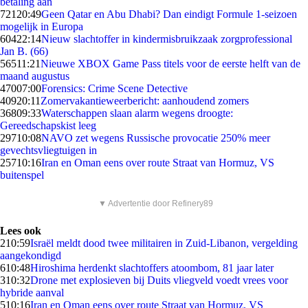
betaling aan
721
20:49
Geen Qatar en Abu Dhabi? Dan eindigt Formule 1-seizoen
mogelijk in Europa
604
22:14
Nieuw slachtoffer in kindermisbruikzaak zorgprofessional
Jan B. (66)
565
11:21
Nieuwe XBOX Game Pass titels voor de eerste helft van de
maand augustus
470
07:00
Forensics: Crime Scene Detective
409
20:11
Zomervakantieweerbericht: aanhoudend zomers
368
09:33
Waterschappen slaan alarm wegens droogte:
Gereedschapskist leeg
297
10:08
NAVO zet wegens Russische provocatie 250% meer
gevechtsvliegtuigen in
257
10:16
Iran en Oman eens over route Straat van Hormuz, VS
buitenspel
▼ Advertentie door Refinery89
Lees ook
2
10:59
Israël meldt dood twee militairen in Zuid-Libanon, vergelding
aangekondigd
6
10:48
Hiroshima herdenkt slachtoffers atoombom, 81 jaar later
3
10:32
Drone met explosieven bij Duits vliegveld voedt vrees voor
hybride aanval
5
10:16
Iran en Oman eens over route Straat van Hormuz, VS