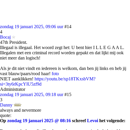
zondag 19 januari 2025, 09:06 uur
#14
4
Bocaj
47th President.
Illegaal is illegaal. Het woord zegt het: U bent hier I L L E G A A L.
Illegalen met een criminal record worden gepakt en dat lijkt mij ook
niet meer dan logisch!
Als je dit niet vindt en iedereen is welkom, dan ben jij links en heb jij
vast blauw/paars/rood haar!
foto
NIET aanklikken!
https://youtu.be/xp18TKxsbVM?
si=3ty6rKpcYlU5zf9d
Administrator
zondag 19 januari 2025, 09:18 uur
#15
3
Danny
always and nevermore
quote:
Op
zondag 19 januari 2025 @ 08:16
schreef
Levoi
het volgende: