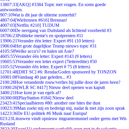
138
07:33
[AKQ] #3384 Topic met vragen. En soms goede
antwoorden.
9
07:10
Wat is dit jaar de ultieme zomerhit?
48
07:04
[Wielrennen #616] Brennan!
40
07:03
[Netflix #210] TUDUM
60
07:00
De neergang van Duitsland als lichtend voorbeeld #3
187
06:23
Politieke meme's en spotprenten #11
139
06:21
Verander één letter: Expert #91 (10 letters)
19
06:04
Het grote dagelijkse Trump nieuws topic #31
41
05:58
Welke accu's? en halen uit Asie?
46
05:55
Verander één letter: Expert #143 (9 letters)
196
05:53
Verander een letter expert (7lettereditie) #50
11
05:52
Verander één letter. Expert # 75 (8 letters)
127
01:48
[DRT SC] #6: RendacGoden sponsored by TONZON
169
01:08
Vandaag 40 jaar geleden... #3
21
00:28
Hoe veranderde rouw/verlies bij jullie door de jaren heen?
119
00:26
[WLR SC #417] Nieuw deel openen was kaputt
34
00:21
Hoe kom je van egels af?
163
00:00
[PlayStation #184] Nieuw deel
234
23:41
Speciaalbieren #80: another one bites the dust
100
23:39
Man zoekt mij en bedreigt mij, nadat ik met zijn zoon sprak
142
23:36
De EU-politiek #6 Musk naar Europa!
0
23:23
Litouwen vindt opnieuw migrantentunnel onder grens met Wit-
Rusland
38
23:20
Zoon(11) onderneemt werkelijk geen reet in de vakantie