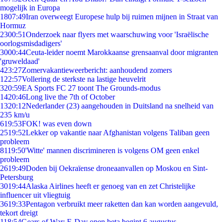
mogelijk in Europa
18
07:49
Iran overweegt Europese hulp bij ruimen mijnen in Straat van
Hormuz
23
00:51
Onderzoek naar flyers met waarschuwing voor 'Israëlische
oorlogsmisdadigers'
30
00:44
Ceuta-leider noemt Marokkaanse grensaanval door migranten
'gruweldaad'
4
23:27
Zomervakantieweerbericht: aanhoudend zomers
1
22:57
Vollering de sterkste na lastige heuvelrit
3
20:59
EA Sports FC 27 toont The Grounds-modus
14
20:46
Long live the 7th of October
13
20:12
Nederlander (23) aangehouden in Duitsland na snelheid van
235 km/u
6
19:53
FOK! was even down
25
19:52
Lekker op vakantie naar Afghanistan volgens Taliban geen
probleem
81
19:50
'Witte' mannen discrimineren is volgens OM geen enkel
probleem
26
19:49
Doden bij Oekraïense droneaanvallen op Moskou en Sint-
Petersburg
30
19:44
Alaska Airlines heeft er genoeg van en zet Christelijke
influencer uit vliegtuig
36
19:33
Pentagon verbruikt meer raketten dan kan worden aangevuld,
tekort dreigt
1
18:54
Gears of War: E-Day open beta begint 6 augustus