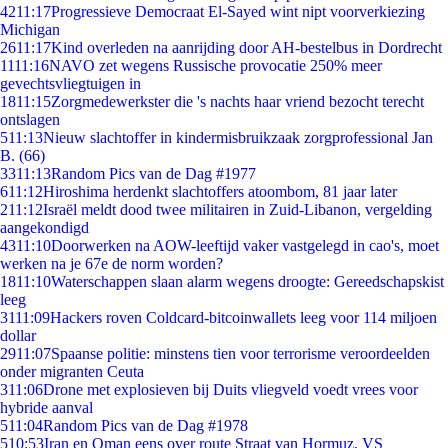
42
11:17
Progressieve Democraat El-Sayed wint nipt voorverkiezing
Michigan
26
11:17
Kind overleden na aanrijding door AH-bestelbus in Dordrecht
11
11:16
NAVO zet wegens Russische provocatie 250% meer
gevechtsvliegtuigen in
18
11:15
Zorgmedewerkster die 's nachts haar vriend bezocht terecht
ontslagen
5
11:13
Nieuw slachtoffer in kindermisbruikzaak zorgprofessional Jan
B. (66)
33
11:13
Random Pics van de Dag #1977
6
11:12
Hiroshima herdenkt slachtoffers atoombom, 81 jaar later
2
11:12
Israël meldt dood twee militairen in Zuid-Libanon, vergelding
aangekondigd
43
11:10
Doorwerken na AOW-leeftijd vaker vastgelegd in cao's, moet
werken na je 67e de norm worden?
18
11:10
Waterschappen slaan alarm wegens droogte: Gereedschapskist
leeg
31
11:09
Hackers roven Coldcard-bitcoinwallets leeg voor 114 miljoen
dollar
29
11:07
Spaanse politie: minstens tien voor terrorisme veroordeelden
onder migranten Ceuta
3
11:06
Drone met explosieven bij Duits vliegveld voedt vrees voor
hybride aanval
5
11:04
Random Pics van de Dag #1978
5
10:53
Iran en Oman eens over route Straat van Hormuz, VS