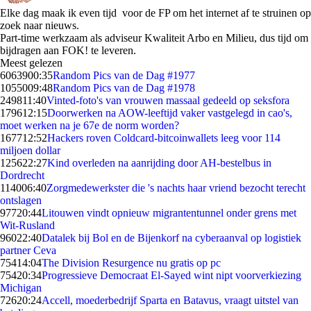
Elke dag maak ik even tijd voor de FP om het internet af te struinen op
zoek naar nieuws.
Part-time werkzaam als adviseur Kwaliteit Arbo en Milieu, dus tijd om
bijdragen aan FOK! te leveren.
Meest gelezen
60639
00:35
Random Pics van de Dag #1977
10550
09:48
Random Pics van de Dag #1978
2498
11:40
Vinted-foto's van vrouwen massaal gedeeld op seksfora
1796
12:15
Doorwerken na AOW-leeftijd vaker vastgelegd in cao's,
moet werken na je 67e de norm worden?
1677
12:52
Hackers roven Coldcard-bitcoinwallets leeg voor 114
miljoen dollar
1256
22:27
Kind overleden na aanrijding door AH-bestelbus in
Dordrecht
1140
06:40
Zorgmedewerkster die 's nachts haar vriend bezocht terecht
ontslagen
977
20:44
Litouwen vindt opnieuw migrantentunnel onder grens met
Wit-Rusland
960
22:40
Datalek bij Bol en de Bijenkorf na cyberaanval op logistiek
partner Ceva
754
14:04
The Division Resurgence nu gratis op pc
754
20:34
Progressieve Democraat El-Sayed wint nipt voorverkiezing
Michigan
726
20:24
Accell, moederbedrijf Sparta en Batavus, vraagt uitstel van