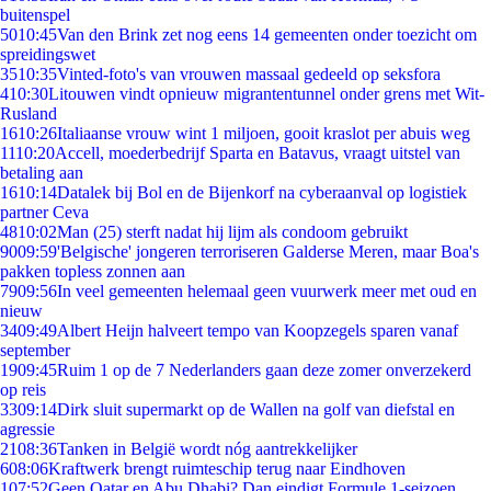
buitenspel
50
10:45
Van den Brink zet nog eens 14 gemeenten onder toezicht om
spreidingswet
35
10:35
Vinted-foto's van vrouwen massaal gedeeld op seksfora
4
10:30
Litouwen vindt opnieuw migrantentunnel onder grens met Wit-
Rusland
16
10:26
Italiaanse vrouw wint 1 miljoen, gooit kraslot per abuis weg
11
10:20
Accell, moederbedrijf Sparta en Batavus, vraagt uitstel van
betaling aan
16
10:14
Datalek bij Bol en de Bijenkorf na cyberaanval op logistiek
partner Ceva
48
10:02
Man (25) sterft nadat hij lijm als condoom gebruikt
90
09:59
'Belgische' jongeren terroriseren Galderse Meren, maar Boa's
pakken topless zonnen aan
79
09:56
In veel gemeenten helemaal geen vuurwerk meer met oud en
nieuw
34
09:49
Albert Heijn halveert tempo van Koopzegels sparen vanaf
september
19
09:45
Ruim 1 op de 7 Nederlanders gaan deze zomer onverzekerd
op reis
33
09:14
Dirk sluit supermarkt op de Wallen na golf van diefstal en
agressie
21
08:36
Tanken in België wordt nóg aantrekkelijker
6
08:06
Kraftwerk brengt ruimteschip terug naar Eindhoven
1
07:52
Geen Qatar en Abu Dhabi? Dan eindigt Formule 1-seizoen