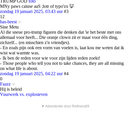
TRUMP GOD
foto
MNy paws caiuse aaS ;lotr of typo'zx 🦊
zondag 19 januari 2025, 03:43 uur
#3
12
bas-beest
Sine Metu
Al die sneue pro-trump figuren die denken dat 'ie het beste met ons
allemaal voor heeft... Die oranje clown zit er maar voor één ding,
zichzelf... (en misschien z'n vriendjes).
- En zoals pijn ook een vorm van voelen is, laat kou me weten dat ik
wist wat warmte was.
- Ik ben de reden voor wie voor zijn lijden reden zoekt!
- Those people who tell you not to take chances, they are all missing
on what life is about.
zondag 19 januari 2025, 04:22 uur
#4
0
Faazz
Hij is beleid
Vuurwerk vs. explosieven
▼ Advertentie door Refinery89