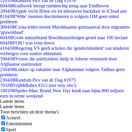
12
05/08
Random Pics van de Dag #1976
6
04/08
Kraftwerk brengt ruimteschip terug naar Eindhoven
20
04/08
Apple vecht Britse eis tot inbouwen backdoor in iCloud aan
81
04/08
'Witte' mannen discrimineren is volgens OM geen enkel
probleem
30
04/08
Ceuta-leider noemt Marokkaanse grensaanval door migranten
'gruweldaad'
6
04/08
Grote natuurbrand Boschhuizerbergen groeit naar 100 hectare
6
04/08
FOK! was even down
41
04/08
Regering VS geeft scholen die 'genderidentiteit' van kinderen
verbergen voor ouders ultimatum
59
04/08
Vrouw die asielzoekers hielp in Athene vermoord door
Afghaanse asielzoeker
25
04/08
Lekker op vakantie naar Afghanistan volgens Taliban geen
probleem
23
04/08
Random Pics van de Dag #1975
7
03/08
VrijMiBabes #315 (not very sfw!)
10
03/08
Spider-Man: Brand New Day knalt naar bijna 800 miljoen
euro in eerste weekend
Laatste items
Laatste items
Toon berichten uit deze thema's
Actueel
Entertainment
Sport