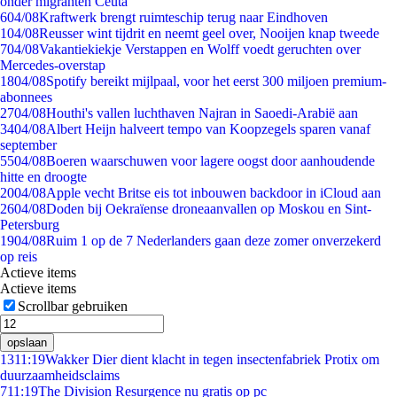
onder migranten Ceuta
6
04/08
Kraftwerk brengt ruimteschip terug naar Eindhoven
1
04/08
Reusser wint tijdrit en neemt geel over, Nooijen knap tweede
7
04/08
Vakantiekiekje Verstappen en Wolff voedt geruchten over
Mercedes-overstap
18
04/08
Spotify bereikt mijlpaal, voor het eerst 300 miljoen premium-
abonnees
27
04/08
Houthi's vallen luchthaven Najran in Saoedi-Arabië aan
34
04/08
Albert Heijn halveert tempo van Koopzegels sparen vanaf
september
55
04/08
Boeren waarschuwen voor lagere oogst door aanhoudende
hitte en droogte
20
04/08
Apple vecht Britse eis tot inbouwen backdoor in iCloud aan
26
04/08
Doden bij Oekraïense droneaanvallen op Moskou en Sint-
Petersburg
19
04/08
Ruim 1 op de 7 Nederlanders gaan deze zomer onverzekerd
op reis
Actieve items
Actieve items
Scrollbar gebruiken
opslaan
13
11:19
Wakker Dier dient klacht in tegen insectenfabriek Protix om
duurzaamheidsclaims
7
11:19
The Division Resurgence nu gratis op pc