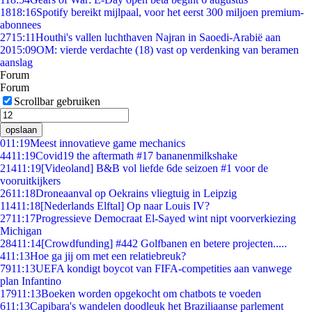
18
18:16
Spotify bereikt mijlpaal, voor het eerst 300 miljoen premium-
abonnees
27
15:11
Houthi's vallen luchthaven Najran in Saoedi-Arabië aan
20
15:09
OM: vierde verdachte (18) vast op verdenking van beramen
aanslag
Forum
Forum
Scrollbar gebruiken
opslaan
0
11:19
Meest innovatieve game mechanics
44
11:19
Covid19 the aftermath #17 bananenmilkshake
214
11:19
[Videoland] B&B vol liefde 6de seizoen #1 voor de
vooruitkijkers
26
11:18
Droneaanval op Oekrains vliegtuig in Leipzig
114
11:18
[Nederlands Elftal] Op naar Louis IV?
27
11:17
Progressieve Democraat El-Sayed wint nipt voorverkiezing
Michigan
284
11:14
[Crowdfunding] #442 Golfbanen en betere projecten.....
4
11:13
Hoe ga jij om met een relatiebreuk?
79
11:13
UEFA kondigt boycot van FIFA-competities aan vanwege
plan Infantino
179
11:13
Boeken worden opgekocht om chatbots te voeden
6
11:13
Capibara's wandelen doodleuk het Braziliaanse parlement