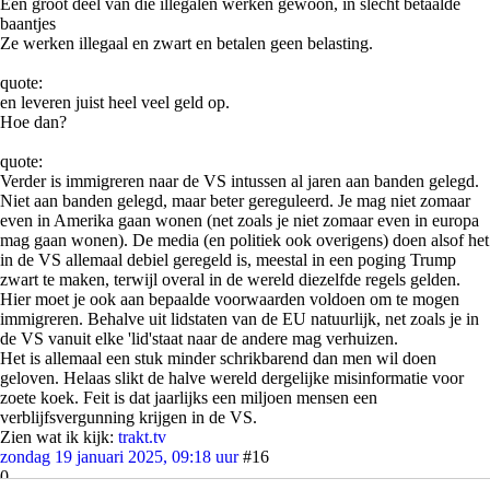
Een groot deel van die illegalen werken gewoon, in slecht betaalde
baantjes
Ze werken illegaal en zwart en betalen geen belasting.
quote:
en leveren juist heel veel geld op.
Hoe dan?
quote:
Verder is immigreren naar de VS intussen al jaren aan banden gelegd.
Niet aan banden gelegd, maar beter gereguleerd. Je mag niet zomaar
even in Amerika gaan wonen (net zoals je niet zomaar even in europa
mag gaan wonen). De media (en politiek ook overigens) doen alsof het
in de VS allemaal debiel geregeld is, meestal in een poging Trump
zwart te maken, terwijl overal in de wereld diezelfde regels gelden.
Hier moet je ook aan bepaalde voorwaarden voldoen om te mogen
immigreren. Behalve uit lidstaten van de EU natuurlijk, net zoals je in
de VS vanuit elke 'lid'staat naar de andere mag verhuizen.
Het is allemaal een stuk minder schrikbarend dan men wil doen
geloven. Helaas slikt de halve wereld dergelijke misinformatie voor
zoete koek. Feit is dat jaarlijks een miljoen mensen een
verblijfsvergunning krijgen in de VS.
Zien wat ik kijk:
trakt.tv
zondag 19 januari 2025, 09:18 uur
#16
0