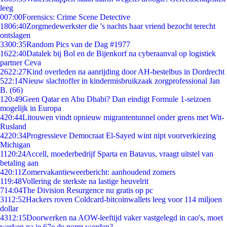
leeg
0
07:00
Forensics: Crime Scene Detective
18
06:40
Zorgmedewerkster die 's nachts haar vriend bezocht terecht
ontslagen
33
00:35
Random Pics van de Dag #1977
16
22:40
Datalek bij Bol en de Bijenkorf na cyberaanval op logistiek
partner Ceva
26
22:27
Kind overleden na aanrijding door AH-bestelbus in Dordrecht
5
22:14
Nieuw slachtoffer in kindermisbruikzaak zorgprofessional Jan
B. (66)
1
20:49
Geen Qatar en Abu Dhabi? Dan eindigt Formule 1-seizoen
mogelijk in Europa
4
20:44
Litouwen vindt opnieuw migrantentunnel onder grens met Wit-
Rusland
42
20:34
Progressieve Democraat El-Sayed wint nipt voorverkiezing
Michigan
11
20:24
Accell, moederbedrijf Sparta en Batavus, vraagt uitstel van
betaling aan
4
20:11
Zomervakantieweerbericht: aanhoudend zomers
1
19:48
Vollering de sterkste na lastige heuvelrit
7
14:04
The Division Resurgence nu gratis op pc
31
12:52
Hackers roven Coldcard-bitcoinwallets leeg voor 114 miljoen
dollar
43
12:15
Doorwerken na AOW-leeftijd vaker vastgelegd in cao's, moet
werken na je 67e de norm worden?