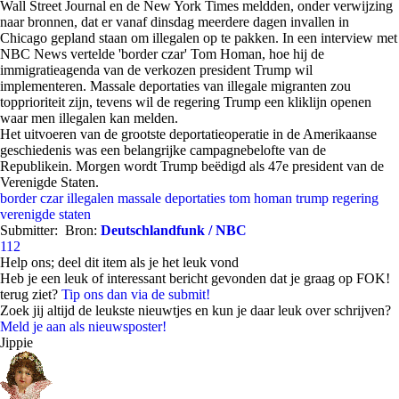
Wall Street Journal en de New York Times meldden, onder verwijzing
naar bronnen, dat er vanaf dinsdag meerdere dagen invallen in
Chicago gepland staan om illegalen op te pakken. In een interview met
NBC News vertelde 'border czar' Tom Homan, hoe hij de
immigratieagenda van de verkozen president Trump wil
implementeren. Massale deportaties van illegale migranten zou
topprioriteit zijn, tevens wil de regering Trump een kliklijn openen
waar men illegalen kan melden.
Het uitvoeren van de grootste deportatieoperatie in de Amerikaanse
geschiedenis was een belangrijke campagnebelofte van de
Republikein. Morgen wordt Trump beëdigd als 47e president van de
Verenigde Staten.
border czar
illegalen
massale deportaties
tom homan
trump regering
verenigde staten
Submitter:
Bron:
Deutschlandfunk / NBC
112
Help ons; deel dit item als je het leuk vond
Heb je een leuk of interessant bericht gevonden dat je graag op FOK!
terug ziet?
Tip ons dan via de submit!
Zoek jij altijd de leukste nieuwtjes en kun je daar leuk over schrijven?
Meld je aan als nieuwsposter!
Jippie