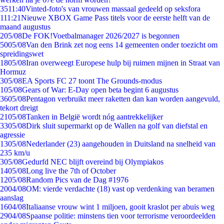
35
11:40
Vinted-foto's van vrouwen massaal gedeeld op seksfora
1
11:21
Nieuwe XBOX Game Pass titels voor de eerste helft van de
maand augustus
2
05/08
De FOK!Voetbalmanager 2026/2027 is begonnen
50
05/08
Van den Brink zet nog eens 14 gemeenten onder toezicht om
spreidingswet
18
05/08
Iran overweegt Europese hulp bij ruimen mijnen in Straat van
Hormuz
3
05/08
EA Sports FC 27 toont The Grounds-modus
1
05/08
Gears of War: E-Day open beta begint 6 augustus
36
05/08
Pentagon verbruikt meer raketten dan kan worden aangevuld,
tekort dreigt
21
05/08
Tanken in België wordt nóg aantrekkelijker
33
05/08
Dirk sluit supermarkt op de Wallen na golf van diefstal en
agressie
13
05/08
Nederlander (23) aangehouden in Duitsland na snelheid van
235 km/u
3
05/08
Gedurfd NEC blijft overeind bij Olympiakos
14
05/08
Long live the 7th of October
12
05/08
Random Pics van de Dag #1976
20
04/08
OM: vierde verdachte (18) vast op verdenking van beramen
aanslag
16
04/08
Italiaanse vrouw wint 1 miljoen, gooit kraslot per abuis weg
29
04/08
Spaanse politie: minstens tien voor terrorisme veroordeelden