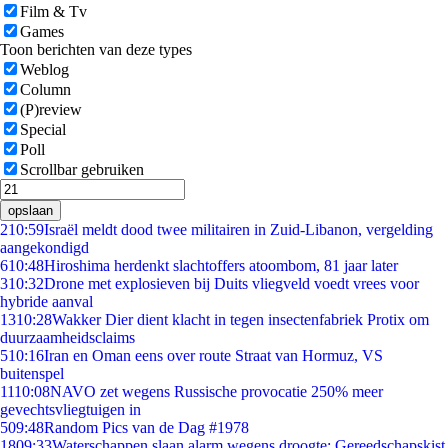
Film & Tv
Games
Toon berichten van deze types
Weblog
Column
(P)review
Special
Poll
Scrollbar gebruiken
opslaan
2
10:59
Israël meldt dood twee militairen in Zuid-Libanon, vergelding
aangekondigd
6
10:48
Hiroshima herdenkt slachtoffers atoombom, 81 jaar later
3
10:32
Drone met explosieven bij Duits vliegveld voedt vrees voor
hybride aanval
13
10:28
Wakker Dier dient klacht in tegen insectenfabriek Protix om
duurzaamheidsclaims
5
10:16
Iran en Oman eens over route Straat van Hormuz, VS
buitenspel
11
10:08
NAVO zet wegens Russische provocatie 250% meer
gevechtsvliegtuigen in
5
09:48
Random Pics van de Dag #1978
18
09:33
Waterschappen slaan alarm wegens droogte: Gereedschapskist