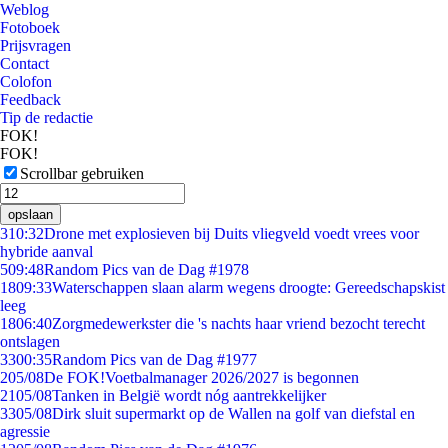
Weblog
Fotoboek
Prijsvragen
Contact
Colofon
Feedback
Tip de redactie
FOK!
FOK!
Scrollbar gebruiken
opslaan
3
10:32
Drone met explosieven bij Duits vliegveld voedt vrees voor
hybride aanval
5
09:48
Random Pics van de Dag #1978
18
09:33
Waterschappen slaan alarm wegens droogte: Gereedschapskist
leeg
18
06:40
Zorgmedewerkster die 's nachts haar vriend bezocht terecht
ontslagen
33
00:35
Random Pics van de Dag #1977
2
05/08
De FOK!Voetbalmanager 2026/2027 is begonnen
21
05/08
Tanken in België wordt nóg aantrekkelijker
33
05/08
Dirk sluit supermarkt op de Wallen na golf van diefstal en
agressie