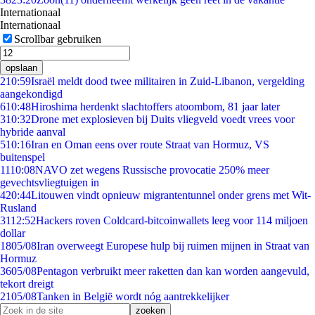
Internationaal
Internationaal
Scrollbar gebruiken
opslaan
2
10:59
Israël meldt dood twee militairen in Zuid-Libanon, vergelding
aangekondigd
6
10:48
Hiroshima herdenkt slachtoffers atoombom, 81 jaar later
3
10:32
Drone met explosieven bij Duits vliegveld voedt vrees voor
hybride aanval
5
10:16
Iran en Oman eens over route Straat van Hormuz, VS
buitenspel
11
10:08
NAVO zet wegens Russische provocatie 250% meer
gevechtsvliegtuigen in
4
20:44
Litouwen vindt opnieuw migrantentunnel onder grens met Wit-
Rusland
31
12:52
Hackers roven Coldcard-bitcoinwallets leeg voor 114 miljoen
dollar
18
05/08
Iran overweegt Europese hulp bij ruimen mijnen in Straat van
Hormuz
36
05/08
Pentagon verbruikt meer raketten dan kan worden aangevuld,
tekort dreigt
21
05/08
Tanken in België wordt nóg aantrekkelijker