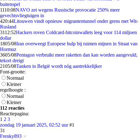
buitenspel
11
10:08
NAVO zet wegens Russische provocatie 250% meer
gevechtsvliegtuigen in
4
20:44
Litouwen vindt opnieuw migrantentunnel onder grens met Wit-
Rusland
31
12:52
Hackers roven Coldcard-bitcoinwallets leeg voor 114 miljoen
dollar
18
05/08
Iran overweegt Europese hulp bij ruimen mijnen in Straat van
Hormuz
36
05/08
Pentagon verbruikt meer raketten dan kan worden aangevuld,
tekort dreigt
21
05/08
Tanken in België wordt nóg aantrekkelijker
Font-grootte:
Normaal
Kleiner
regelhoogte :
Normaal
Kleiner
112 reacties
Reactiepagina:
1
2
3
zondag 19 januari 2025, 02:52 uur
#1
31
Frenky893