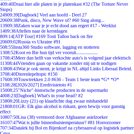
4
09:40
Draai hier alle platen in je platenkast #32 (The Torture Never
Stops)
249
09:39
[Dagboek] Veel aan hoofd - Deel 27
206
09:38
Punk, disco, New Wave of? #60 Sing along...
139
09:38
Zaken waar je je echt dood aan ergert #17 - Werklui
14
09:38
Aftellen naar de kerstdagen
8
09:14
[ATP Tour] #169 Tosti Tallon back on fire
206
09:02
Russia vs Ukraine #91
5
08:55
Insta360 Studio software, lagging en stotteren
13
08:52
Koot en Bie hun tijd ver vooruit..................
17
08:45
Meer dan helft van verkochte auto's is volgend jaar elektrisch
113
08:44
Vrienden gaan op vakantie zonder mij uit te nodigen
138
08:43
Wat je ook stemt, je krijgt in NL altijd Links Liberaal Beleid.
37
08:40
Dierenlepeltopic #150
176
08:39
Touwtrekken 2.0 #636 - Team 1 beste team *G* *O*
21
08:28
[2026/2027] Eredivisietoto #1
150
08:25
"Niche"-historische producten in de supermarkt
40
08:23
[Dagboek] What's in your head? #2
158
08:20
Lizzy (21) op klaarlichte dag zwaar mishandeld
218
08:01
GR: Elk glas alcohol is riskant, geen bewijs voor gunstig
effect
108
07:50
Lisa (38) vermoord door Afghaanse asielzoeker
161
07:47
Wat is jullie binnenhuistemperatuur? #81 Horrorzomer
7
07:34
Datalek bij Bol en Bijenkorf na cyberaanval op logistiek partner
Ceva