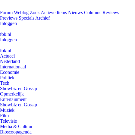
Forum
Weblog
Zoek
Actieve Items
Nieuws
Columns
Reviews
Previews
Specials
Archief
Inloggen
fok.nl
Inloggen
fok.nl
Actueel
Nederland
Internationaal
Economie
Politiek
Tech
Showbiz en Gossip
Opmerkelijk
Entertainment
Showbiz en Gossip
Muziek
Film
Televisie
Media & Cultuur
Bioscoopagenda