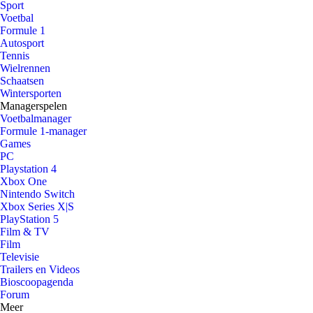
Sport
Voetbal
Formule 1
Autosport
Tennis
Wielrennen
Schaatsen
Wintersporten
Managerspelen
Voetbalmanager
Formule 1-manager
Games
PC
Playstation 4
Xbox One
Nintendo Switch
Xbox Series X|S
PlayStation 5
Film & TV
Film
Televisie
Trailers en Videos
Bioscoopagenda
Forum
Meer