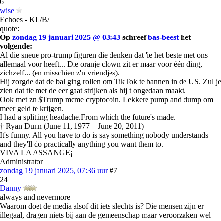
6
wise
Echoes - KL/B/
quote:
Op
zondag 19 januari 2025 @ 03:43
schreef
bas-beest
het
volgende:
Al die sneue pro-trump figuren die denken dat 'ie het beste met ons
allemaal voor heeft... Die oranje clown zit er maar voor één ding,
zichzelf... (en misschien z'n vriendjes).
Hij zorgde dat de bal ging rollen om TikTok te bannen in de US. Zul je
zien dat tie met de eer gaat strijken als hij t ongedaan maakt.
Ook met zn $Trump meme cryptocoin. Lekkere pump and dump om
meer geld te krijgen.
I had a splitting headache.From which the future's made.
† Ryan Dunn (June 11, 1977 – June 20, 2011)
It's funny. All you have to do is say something nobody understands
and they'll do practically anything you want them to.
VIVA LA ASSANGE¡
Administrator
zondag 19 januari 2025, 07:36 uur
#7
24
Danny
always and nevermore
Waarom doet de media alsof dit iets slechts is? Die mensen zijn er
illegaal, dragen niets bij aan de gemeenschap maar veroorzaken wel