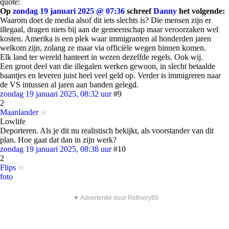
quote:
Op
zondag 19 januari 2025 @ 07:36
schreef
Danny
het volgende:
Waarom doet de media alsof dit iets slechts is? Die mensen zijn er
illegaal, dragen niets bij aan de gemeenschap maar veroorzaken wel
kosten. Amerika is een plek waar immigranten al honderden jaren
welkom zijn, zolang ze maar via officiële wegen binnen komen.
Elk land ter wereld hanteert in wezen dezelfde regels. Ook wij.
Een groot deel van die illegalen werken gewoon, in slecht betaalde
baantjes en leveren juist heel veel geld op. Verder is immigreren naar
de VS intussen al jaren aan banden gelegd.
zondag 19 januari 2025, 08:32 uur
#9
2
Maanlander
Lowlife
Deporteren. Als je dit nu realistisch bekijkt, als voorstander van dit
plan. Hoe gaat dat dan in zijn werk?
zondag 19 januari 2025, 08:38 uur
#10
2
Flips
foto
▼ Advertentie door Refinery89