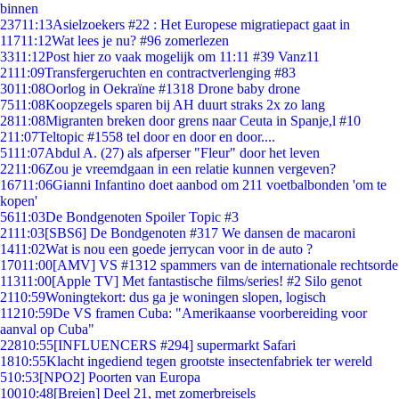
binnen
237
11:13
Asielzoekers #22 : Het Europese migratiepact gaat in
117
11:12
Wat lees je nu? #96 zomerlezen
33
11:12
Post hier zo vaak mogelijk om 11:11 #39 Vanz11
21
11:09
Transfergeruchten en contractverlenging #83
30
11:08
Oorlog in Oekraïne #1318 Drone baby drone
75
11:08
Koopzegels sparen bij AH duurt straks 2x zo lang
28
11:08
Migranten breken door grens naar Ceuta in Spanje,l #10
2
11:07
Teltopic #1558 tel door en door en door....
51
11:07
Abdul A. (27) als afperser "Fleur" door het leven
22
11:06
Zou je vreemdgaan in een relatie kunnen vergeven?
167
11:06
Gianni Infantino doet aanbod om 211 voetbalbonden 'om te
kopen'
56
11:03
De Bondgenoten Spoiler Topic #3
21
11:03
[SBS6] De Bondgenoten #317 We dansen de macaroni
14
11:02
Wat is nou een goede jerrycan voor in de auto ?
170
11:00
[AMV] VS #1312 spammers van de internationale rechtsorde
113
11:00
[Apple TV] Met fantastische films/series! #2 Silo genot
21
10:59
Woningtekort: dus ga je woningen slopen, logisch
112
10:59
De VS framen Cuba: "Amerikaanse voorbereiding voor
aanval op Cuba"
228
10:55
[INFLUENCERS #294] supermarkt Safari
18
10:55
Klacht ingediend tegen grootste insectenfabriek ter wereld
5
10:53
[NPO2] Poorten van Europa
100
10:48
[Breien] Deel 21, met zomerbreisels