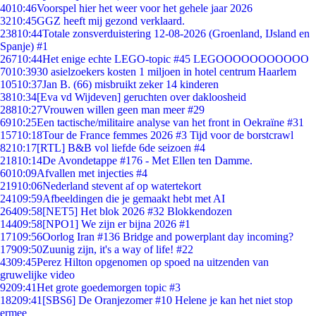
40
10:46
Voorspel hier het weer voor het gehele jaar 2026
32
10:45
GGZ heeft mij gezond verklaard.
238
10:44
Totale zonsverduistering 12-08-2026 (Groenland, IJsland en
Spanje) #1
267
10:44
Het enige echte LEGO-topic #45 LEGOOOOOOOOOOO
70
10:39
30 asielzoekers kosten 1 miljoen in hotel centrum Haarlem
105
10:37
Jan B. (66) misbruikt zeker 14 kinderen
38
10:34
[Eva vd Wijdeven] geruchten over dakloosheid
288
10:27
Vrouwen willen geen man meer #29
69
10:25
Een tactische/militaire analyse van het front in Oekraïne #31
157
10:18
Tour de France femmes 2026 #3 Tijd voor de borstcrawl
82
10:17
[RTL] B&B vol liefde 6de seizoen #4
218
10:14
De Avondetappe #176 - Met Ellen ten Damme.
60
10:09
Afvallen met injecties #4
219
10:06
Nederland stevent af op watertekort
241
09:59
Afbeeldingen die je gemaakt hebt met AI
264
09:58
[NET5] Het blok 2026 #32 Blokkendozen
144
09:58
[NPO1] We zijn er bijna 2026 #1
171
09:56
Oorlog Iran #136 Bridge and powerplant day incoming?
179
09:50
Zuunig zijn, it's a way of life! #22
43
09:45
Perez Hilton opgenomen op spoed na uitzenden van
gruwelijke video
92
09:41
Het grote goedemorgen topic #3
182
09:41
[SBS6] De Oranjezomer #10 Helene je kan het niet stop
ermee